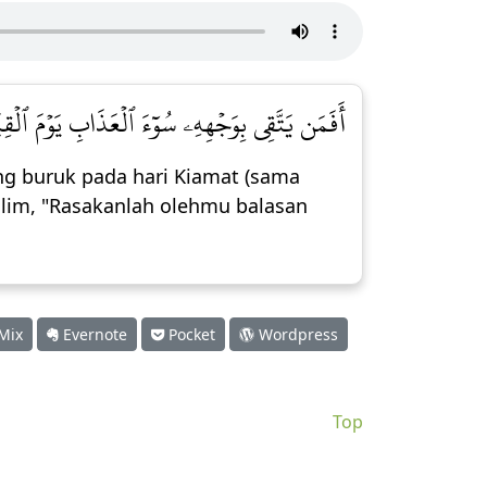
أَفَمَن يَتَّقِي بِوَجۡهِهِۦ سُوٓءَ ٱلۡعَذَابِ يَوۡمَ ٱلۡق]
g buruk pada hari Kiamat (sama
lim, "Rasakanlah olehmu balasan
Mix
Evernote
Pocket
Wordpress
Top