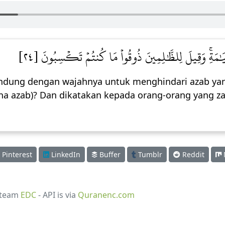
ِيَٰمَةِۚ وَقِيلَ لِلظَّٰلِمِينَ ذُوقُواْ مَا كُنتُمۡ تَكۡسِبُونَ [٢٤
ndung dengan wajahnya untuk menghindari azab yan
a azab)? Dan dikatakan kepada orang-orang yang za
Pinterest
LinkedIn
Buffer
Tumblr
Reddit
 team
EDC
- API is via
Quranenc.com