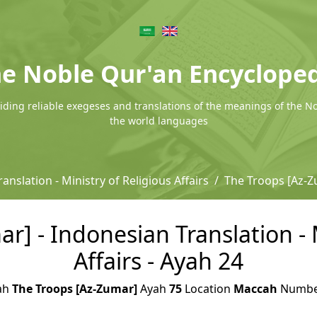
e Noble Qur'an Encyclope
ding reliable exegeses and translations of the meanings of the N
the world languages
anslation - Ministry of Religious Affairs
The Troops [Az-
r] - Indonesian Translation - M
Affairs - Ayah 24
ah
The Troops [Az-Zumar]
Ayah
75
Location
Maccah
Numb