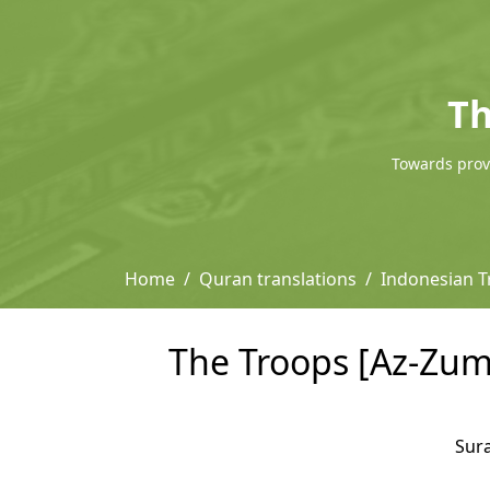
Th
Towards provi
Home
Quran translations
Indonesian Tr
The Troops [Az-Zuma
Sur