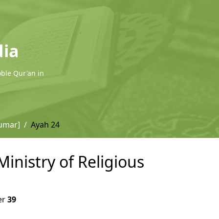
dia
oble Qur'an in
Zumar]
Ayah 24
inistry of Religious
er
39