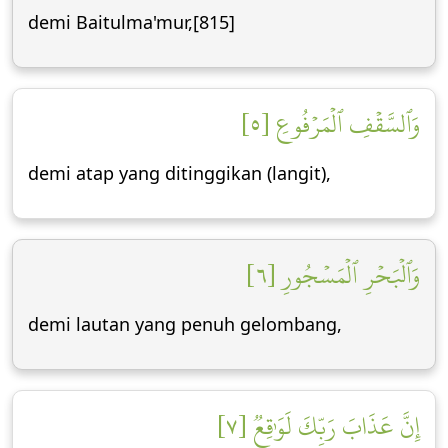
demi Baitulma'mur,[815]
وَٱلسَّقۡفِ ٱلۡمَرۡفُوعِ [٥]
demi atap yang ditinggikan (langit),
وَٱلۡبَحۡرِ ٱلۡمَسۡجُورِ [٦]
demi lautan yang penuh gelombang,
إِنَّ عَذَابَ رَبِّكَ لَوَٰقِعٞ [٧]