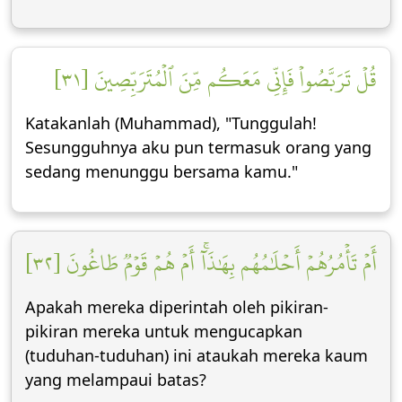
قُلۡ تَرَبَّصُواْ فَإِنِّي مَعَكُم مِّنَ ٱلۡمُتَرَبِّصِينَ [٣١]
Katakanlah (Muhammad), "Tunggulah!
Sesungguhnya aku pun termasuk orang yang
sedang menunggu bersama kamu."
أَمۡ تَأۡمُرُهُمۡ أَحۡلَٰمُهُم بِهَٰذَآۚ أَمۡ هُمۡ قَوۡمٞ طَاغُونَ [٣٢]
Apakah mereka diperintah oleh pikiran-
pikiran mereka untuk mengucapkan
(tuduhan-tuduhan) ini ataukah mereka kaum
yang melampaui batas?