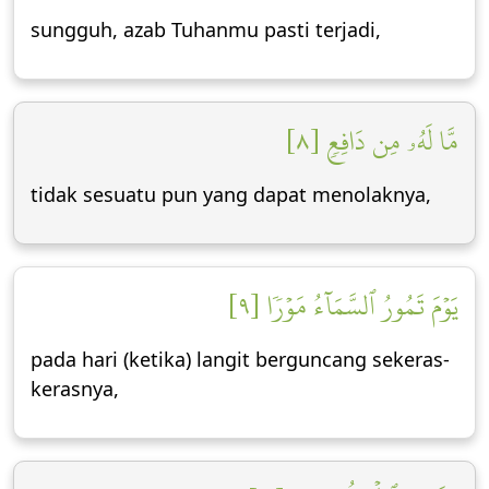
sungguh, azab Tuhanmu pasti terjadi,
مَّا لَهُۥ مِن دَافِعٖ [٨]
tidak sesuatu pun yang dapat menolaknya,
يَوۡمَ تَمُورُ ٱلسَّمَآءُ مَوۡرٗا [٩]
pada hari (ketika) langit berguncang sekeras-
kerasnya,