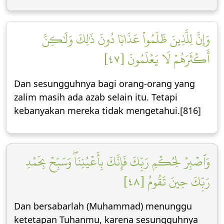
وَإِنَّ لِلَّذِينَ ظَلَمُواْ عَذَابٗا دُونَ ذَٰلِكَ وَلَٰكِنَّ
أَكۡثَرَهُمۡ لَا يَعۡلَمُونَ [٤٧]
Dan sesungguhnya bagi orang-orang yang
zalim masih ada azab selain itu. Tetapi
kebanyakan mereka tidak mengetahui.[816]
وَٱصۡبِرۡ لِحُكۡمِ رَبِّكَ فَإِنَّكَ بِأَعۡيُنِنَاۖ وَسَبِّحۡ بِحَمۡدِ
رَبِّكَ حِينَ تَقُومُ [٤٨]
Dan bersabarlah (Muhammad) menunggu
ketetapan Tuhanmu, karena sesungguhnya