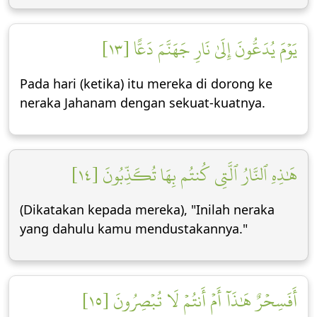
يَوۡمَ يُدَعُّونَ إِلَىٰ نَارِ جَهَنَّمَ دَعًّا [١٣]
Pada hari (ketika) itu mereka di dorong ke
neraka Jahanam dengan sekuat-kuatnya.
هَٰذِهِ ٱلنَّارُ ٱلَّتِي كُنتُم بِهَا تُكَذِّبُونَ [١٤]
(Dikatakan kepada mereka), "Inilah neraka
yang dahulu kamu mendustakannya."
أَفَسِحۡرٌ هَٰذَآ أَمۡ أَنتُمۡ لَا تُبۡصِرُونَ [١٥]