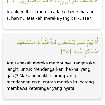
أَمۡ عِندَهُمۡ خَزَآئِنُ رَبِّكَ أَمۡ هُمُ ٱلۡمُصَۜيۡطِرُونَ [٣٧]
Ataukah di sisi mereka ada perbendaharaan
Tuhanmu ataukah mereka yang berkuasa?
أَمۡ لَهُمۡ سُلَّمٞ يَسۡتَمِعُونَ فِيهِۖ فَلۡيَأۡتِ مُسۡتَمِعُهُم
بِسُلۡطَٰنٖ مُّبِينٍ [٣٨]
Atau apakah mereka mempunyai tangga (ke
langit) untuk mendengarkan (hal-hal yang
gaib)? Maka hendaklah orang yang
mendengarkan di antara mereka itu datang
membawa keterangan yang nyata.