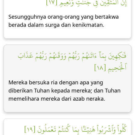
إِنَّ ٱلۡمُتَّقِينَ فِي جَنَّٰتٖ وَنَعِيمٖ [١٧]
Sesungguhnya orang-orang yang bertakwa
berada dalam surga dan kenikmatan.
فَٰكِهِينَ بِمَآ ءَاتَىٰهُمۡ رَبُّهُمۡ وَوَقَىٰهُمۡ رَبُّهُمۡ عَذَابَ
ٱلۡجَحِيمِ [١٨]
Mereka bersuka ria dengan apa yang
diberikan Tuhan kepada mereka; dan Tuhan
memelihara mereka dari azab neraka.
كُلُواْ وَٱشۡرَبُواْ هَنِيٓـَٔۢا بِمَا كُنتُمۡ تَعۡمَلُونَ [١٩]