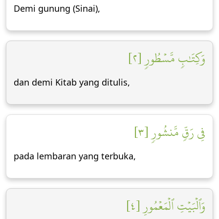
Demi gunung (Sinai),
وَكِتَٰبٖ مَّسۡطُورٖ [٢]
dan demi Kitab yang ditulis,
فِي رَقّٖ مَّنشُورٖ [٣]
pada lembaran yang terbuka,
وَٱلۡبَيۡتِ ٱلۡمَعۡمُورِ [٤]