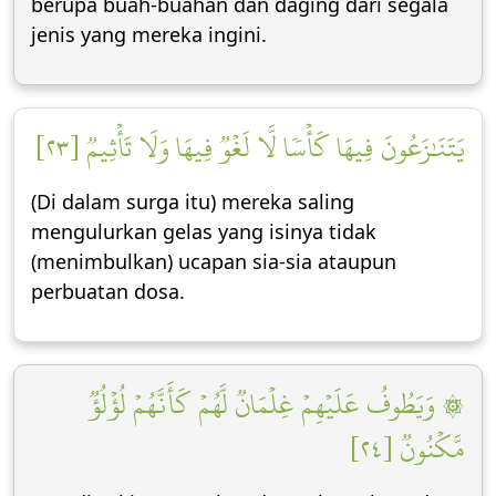
berupa buah-buahan dan daging dari segala
jenis yang mereka ingini.
يَتَنَٰزَعُونَ فِيهَا كَأۡسٗا لَّا لَغۡوٞ فِيهَا وَلَا تَأۡثِيمٞ [٢٣]
(Di dalam surga itu) mereka saling
mengulurkan gelas yang isinya tidak
(menimbulkan) ucapan sia-sia ataupun
perbuatan dosa.
۞ وَيَطُوفُ عَلَيۡهِمۡ غِلۡمَانٞ لَّهُمۡ كَأَنَّهُمۡ لُؤۡلُؤٞ
مَّكۡنُونٞ [٢٤]