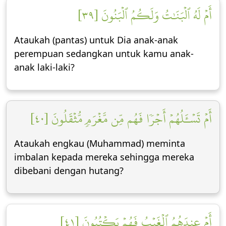
أَمۡ لَهُ ٱلۡبَنَٰتُ وَلَكُمُ ٱلۡبَنُونَ [٣٩]
Ataukah (pantas) untuk Dia anak-anak
perempuan sedangkan untuk kamu anak-
anak laki-laki?
أَمۡ تَسۡـَٔلُهُمۡ أَجۡرٗا فَهُم مِّن مَّغۡرَمٖ مُّثۡقَلُونَ [٤٠]
Ataukah engkau (Muhammad) meminta
imbalan kepada mereka sehingga mereka
dibebani dengan hutang?
أَمۡ عِندَهُمُ ٱلۡغَيۡبُ فَهُمۡ يَكۡتُبُونَ [٤١]