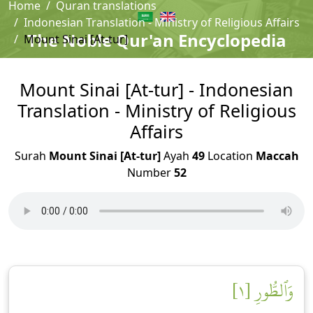
Home
Quran translations
Indonesian Translation - Ministry of Religious Affairs
The Noble Qur'an Encyclopedia
Mount Sinai [At-tur]
Mount Sinai [At-tur] - Indonesian
Translation - Ministry of Religious
Affairs
Surah
Mount Sinai [At-tur]
Ayah
49
Location
Maccah
Number
52
وَٱلطُّورِ [١]