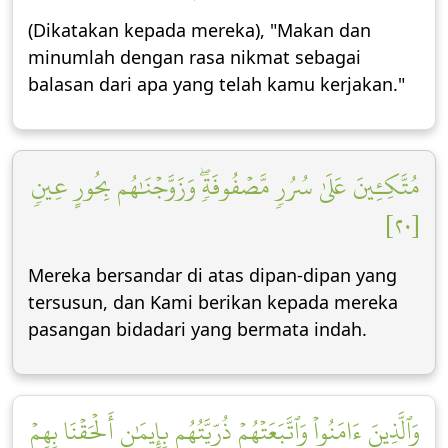
(Dikatakan kepada mereka), "Makan dan
minumlah dengan rasa nikmat sebagai
balasan dari apa yang telah kamu kerjakan."
مُتَّكِـِٔينَ عَلَىٰ سُرُرٖ مَّصۡفُوفَةٖۖ وَزَوَّجۡنَٰهُم بِحُورٍ عِينٖ
[٢٠]
Mereka bersandar di atas dipan-dipan yang
tersusun, dan Kami berikan kepada mereka
pasangan bidadari yang bermata indah.
وَٱلَّذِينَ ءَامَنُواْ وَٱتَّبَعَتۡهُمۡ ذُرِّيَّتُهُم بِإِيمَٰنٍ أَلۡحَقۡنَا بِهِمۡ