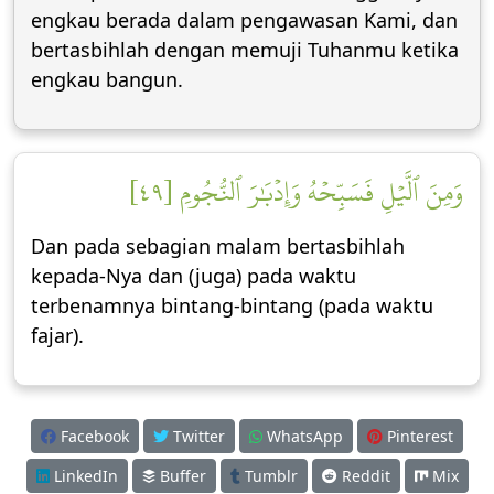
engkau berada dalam pengawasan Kami, dan
bertasbihlah dengan memuji Tuhanmu ketika
engkau bangun.
وَمِنَ ٱلَّيۡلِ فَسَبِّحۡهُ وَإِدۡبَٰرَ ٱلنُّجُومِ [٤٩]
Dan pada sebagian malam bertasbihlah
kepada-Nya dan (juga) pada waktu
terbenamnya bintang-bintang (pada waktu
fajar).
Facebook
Twitter
WhatsApp
Pinterest
LinkedIn
Buffer
Tumblr
Reddit
Mix