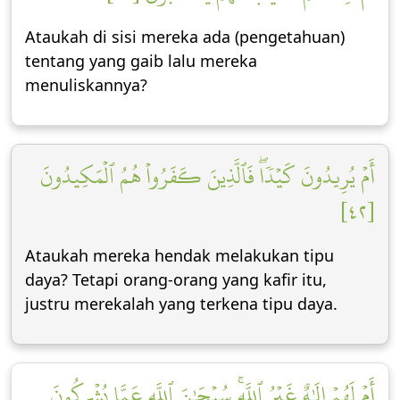
Ataukah di sisi mereka ada (pengetahuan)
tentang yang gaib lalu mereka
menuliskannya?
أَمۡ يُرِيدُونَ كَيۡدٗاۖ فَٱلَّذِينَ كَفَرُواْ هُمُ ٱلۡمَكِيدُونَ
[٤٢]
Ataukah mereka hendak melakukan tipu
daya? Tetapi orang-orang yang kafir itu,
justru merekalah yang terkena tipu daya.
أَمۡ لَهُمۡ إِلَٰهٌ غَيۡرُ ٱللَّهِۚ سُبۡحَٰنَ ٱللَّهِ عَمَّا يُشۡرِكُونَ