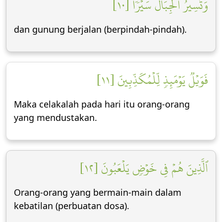
وَتَسِيرُ ٱلۡجِبَالُ سَيۡرٗا [١٠]
dan gunung berjalan (berpindah-pindah).
فَوَيۡلٞ يَوۡمَئِذٖ لِّلۡمُكَذِّبِينَ [١١]
Maka celakalah pada hari itu orang-orang
yang mendustakan.
ٱلَّذِينَ هُمۡ فِي خَوۡضٖ يَلۡعَبُونَ [١٢]
Orang-orang yang bermain-main dalam
kebatilan (perbuatan dosa).