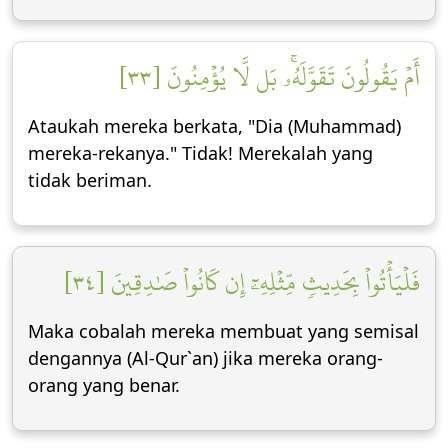
أَمۡ يَقُولُونَ تَقَوَّلَهُۥۚ بَل لَّا يُؤۡمِنُونَ [٣٣]
Ataukah mereka berkata, "Dia (Muhammad)
mereka-rekanya." Tidak! Merekalah yang
tidak beriman.
فَلۡيَأۡتُواْ بِحَدِيثٖ مِّثۡلِهِۦٓ إِن كَانُواْ صَٰدِقِينَ [٣٤]
Maka cobalah mereka membuat yang semisal
dengannya (Al-Qur`an) jika mereka orang-
orang yang benar.