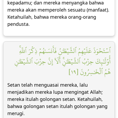
kepadamu; dan mereka menyangka bahwa
mereka akan memperoleh sesuatu (manfaat).
Ketahuilah, bahwa mereka orang-orang
pendusta.
ٱسۡتَحۡوَذَ عَلَيۡهِمُ ٱلشَّيۡطَٰنُ فَأَنسَىٰهُمۡ ذِكۡرَ ٱللَّهِۚ
أُوْلَٰٓئِكَ حِزۡبُ ٱلشَّيۡطَٰنِۚ أَلَآ إِنَّ حِزۡبَ ٱلشَّيۡطَٰنِ
هُمُ ٱلۡخَٰسِرُونَ [١٩]
Setan telah menguasai mereka, lalu
menjadikan mereka lupa mengingat Allah;
mereka itulah golongan setan. Ketahuilah,
bahwa golongan setan itulah golongan yang
merugi.