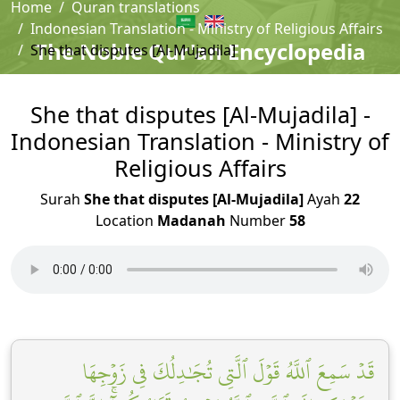
Home
Quran translations
Indonesian Translation - Ministry of Religious Affairs
The Noble Qur'an Encyclopedia
She that disputes [Al-Mujadila]
She that disputes [Al-Mujadila] -
Indonesian Translation - Ministry of
Religious Affairs
Surah
She that disputes [Al-Mujadila]
Ayah
22
Location
Madanah
Number
58
قَدۡ سَمِعَ ٱللَّهُ قَوۡلَ ٱلَّتِي تُجَٰدِلُكَ فِي زَوۡجِهَا