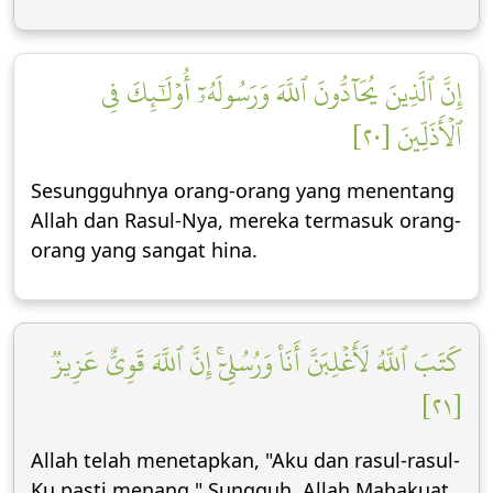
إِنَّ ٱلَّذِينَ يُحَآدُّونَ ٱللَّهَ وَرَسُولَهُۥٓ أُوْلَٰٓئِكَ فِي
ٱلۡأَذَلِّينَ [٢٠]
Sesungguhnya orang-orang yang menentang
Allah dan Rasul-Nya, mereka termasuk orang-
orang yang sangat hina.
كَتَبَ ٱللَّهُ لَأَغۡلِبَنَّ أَنَا۠ وَرُسُلِيٓۚ إِنَّ ٱللَّهَ قَوِيٌّ عَزِيزٞ
[٢١]
Allah telah menetapkan, "Aku dan rasul-rasul-
Ku pasti menang." Sungguh, Allah Mahakuat,