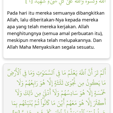
ٱللَّهُ وَنَسُوهُۚ وَٱللَّهُ عَلَىٰ كُلِّ شَيۡءٖ شَهِيدٌ [٦]
Pada hari itu mereka semuanya dibangkitkan
Allah, lalu diberitakan-Nya kepada mereka
apa yang telah mereka kerjakan. Allah
menghitungnya (semua amal perbuatan itu),
meskipun mereka telah melupakannya. Dan
Allah Maha Menyaksikan segala sesuatu.
أَلَمۡ تَرَ أَنَّ ٱللَّهَ يَعۡلَمُ مَا فِي ٱلسَّمَٰوَٰتِ وَمَا فِي ٱلۡأَرۡضِۖ
مَا يَكُونُ مِن نَّجۡوَىٰ ثَلَٰثَةٍ إِلَّا هُوَ رَابِعُهُمۡ وَلَا
خَمۡسَةٍ إِلَّا هُوَ سَادِسُهُمۡ وَلَآ أَدۡنَىٰ مِن ذَٰلِكَ وَلَآ
أَكۡثَرَ إِلَّا هُوَ مَعَهُمۡ أَيۡنَ مَا كَانُواْۖ ثُمَّ يُنَبِّئُهُم بِمَا