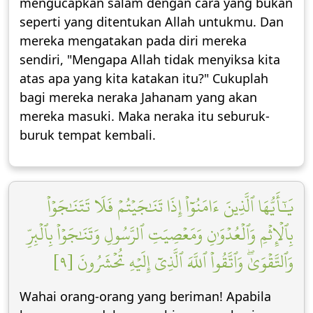
mengucapkan salam dengan cara yang bukan
seperti yang ditentukan Allah untukmu. Dan
mereka mengatakan pada diri mereka
sendiri, "Mengapa Allah tidak menyiksa kita
atas apa yang kita katakan itu?" Cukuplah
bagi mereka neraka Jahanam yang akan
mereka masuki. Maka neraka itu seburuk-
buruk tempat kembali.
يَٰٓأَيُّهَا ٱلَّذِينَ ءَامَنُوٓاْ إِذَا تَنَٰجَيۡتُمۡ فَلَا تَتَنَٰجَوۡاْ
بِٱلۡإِثۡمِ وَٱلۡعُدۡوَٰنِ وَمَعۡصِيَتِ ٱلرَّسُولِ وَتَنَٰجَوۡاْ بِٱلۡبِرِّ
وَٱلتَّقۡوَىٰۖ وَٱتَّقُواْ ٱللَّهَ ٱلَّذِيٓ إِلَيۡهِ تُحۡشَرُونَ [٩]
Wahai orang-orang yang beriman! Apabila