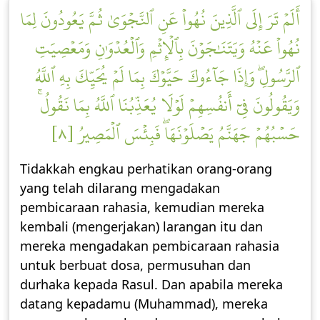
أَلَمۡ تَرَ إِلَى ٱلَّذِينَ نُهُواْ عَنِ ٱلنَّجۡوَىٰ ثُمَّ يَعُودُونَ لِمَا
نُهُواْ عَنۡهُ وَيَتَنَٰجَوۡنَ بِٱلۡإِثۡمِ وَٱلۡعُدۡوَٰنِ وَمَعۡصِيَتِ
ٱلرَّسُولِۖ وَإِذَا جَآءُوكَ حَيَّوۡكَ بِمَا لَمۡ يُحَيِّكَ بِهِ ٱللَّهُ
وَيَقُولُونَ فِيٓ أَنفُسِهِمۡ لَوۡلَا يُعَذِّبُنَا ٱللَّهُ بِمَا نَقُولُۚ
حَسۡبُهُمۡ جَهَنَّمُ يَصۡلَوۡنَهَاۖ فَبِئۡسَ ٱلۡمَصِيرُ [٨]
Tidakkah engkau perhatikan orang-orang
yang telah dilarang mengadakan
pembicaraan rahasia, kemudian mereka
kembali (mengerjakan) larangan itu dan
mereka mengadakan pembicaraan rahasia
untuk berbuat dosa, permusuhan dan
durhaka kepada Rasul. Dan apabila mereka
datang kepadamu (Muhammad), mereka