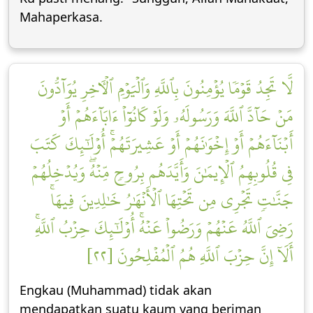
Mahaperkasa.
لَّا تَجِدُ قَوۡمٗا يُؤۡمِنُونَ بِٱللَّهِ وَٱلۡيَوۡمِ ٱلۡأٓخِرِ يُوَآدُّونَ
مَنۡ حَآدَّ ٱللَّهَ وَرَسُولَهُۥ وَلَوۡ كَانُوٓاْ ءَابَآءَهُمۡ أَوۡ
أَبۡنَآءَهُمۡ أَوۡ إِخۡوَٰنَهُمۡ أَوۡ عَشِيرَتَهُمۡۚ أُوْلَٰٓئِكَ كَتَبَ
فِي قُلُوبِهِمُ ٱلۡإِيمَٰنَ وَأَيَّدَهُم بِرُوحٖ مِّنۡهُۖ وَيُدۡخِلُهُمۡ
جَنَّٰتٖ تَجۡرِي مِن تَحۡتِهَا ٱلۡأَنۡهَٰرُ خَٰلِدِينَ فِيهَاۚ
رَضِيَ ٱللَّهُ عَنۡهُمۡ وَرَضُواْ عَنۡهُۚ أُوْلَٰٓئِكَ حِزۡبُ ٱللَّهِۚ
أَلَآ إِنَّ حِزۡبَ ٱللَّهِ هُمُ ٱلۡمُفۡلِحُونَ [٢٢]
Engkau (Muhammad) tidak akan
mendapatkan suatu kaum yang beriman