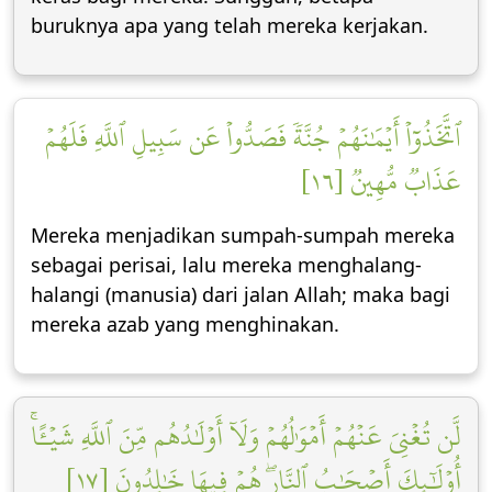
buruknya apa yang telah mereka kerjakan.
ٱتَّخَذُوٓاْ أَيۡمَٰنَهُمۡ جُنَّةٗ فَصَدُّواْ عَن سَبِيلِ ٱللَّهِ فَلَهُمۡ
عَذَابٞ مُّهِينٞ [١٦]
Mereka menjadikan sumpah-sumpah mereka
sebagai perisai, lalu mereka menghalang-
halangi (manusia) dari jalan Allah; maka bagi
mereka azab yang menghinakan.
لَّن تُغۡنِيَ عَنۡهُمۡ أَمۡوَٰلُهُمۡ وَلَآ أَوۡلَٰدُهُم مِّنَ ٱللَّهِ شَيۡـًٔاۚ
أُوْلَٰٓئِكَ أَصۡحَٰبُ ٱلنَّارِۖ هُمۡ فِيهَا خَٰلِدُونَ [١٧]