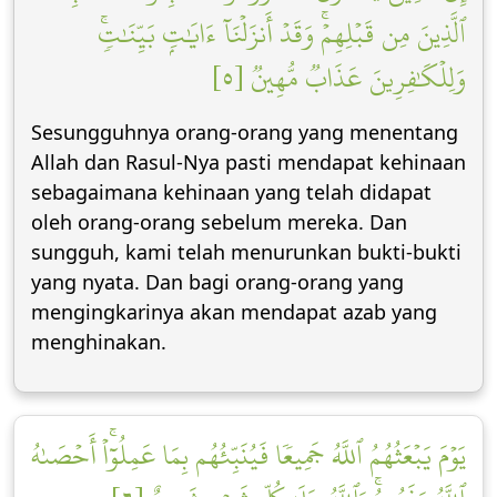
ٱلَّذِينَ مِن قَبۡلِهِمۡۚ وَقَدۡ أَنزَلۡنَآ ءَايَٰتِۭ بَيِّنَٰتٖۚ
وَلِلۡكَٰفِرِينَ عَذَابٞ مُّهِينٞ [٥]
Sesungguhnya orang-orang yang menentang
Allah dan Rasul-Nya pasti mendapat kehinaan
sebagaimana kehinaan yang telah didapat
oleh orang-orang sebelum mereka. Dan
sungguh, kami telah menurunkan bukti-bukti
yang nyata. Dan bagi orang-orang yang
mengingkarinya akan mendapat azab yang
menghinakan.
يَوۡمَ يَبۡعَثُهُمُ ٱللَّهُ جَمِيعٗا فَيُنَبِّئُهُم بِمَا عَمِلُوٓاْۚ أَحۡصَىٰهُ