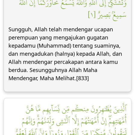
وَتَشۡتَكِيٓ إِلَى ٱللَّهِ وَٱللَّهُ يَسۡمَعُ تَحَاوُرَكُمَآۚ إِنَّ ٱللَّهَ
سَمِيعُۢ بَصِيرٌ [١]
Sungguh, Allah telah mendengar ucapan
perempuan yang mengajukan gugatan
kepadamu (Muhammad) tentang suaminya,
dan mengadukan (halnya) kepada Allah, dan
Allah mendengar percakapan antara kamu
berdua. Sesungguhnya Allah Maha
Mendengar, Maha Melihat.[833]
ٱلَّذِينَ يُظَٰهِرُونَ مِنكُم مِّن نِّسَآئِهِم مَّا هُنَّ
أُمَّهَٰتِهِمۡۖ إِنۡ أُمَّهَٰتُهُمۡ إِلَّا ٱلَّٰٓـِٔي وَلَدۡنَهُمۡۚ وَإِنَّهُمۡ
لَيَقُولُونَ مُنكَرٗا مِّنَ ٱلۡقَوۡلِ وَزُورٗاۚ وَإِنَّ ٱللَّهَ لَعَفُوٌّ