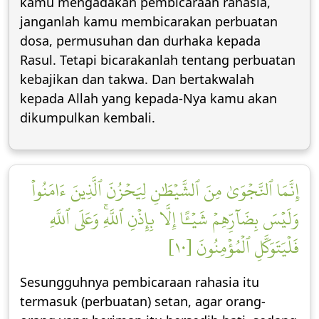
kamu mengadakan pembicaraan rahasia,
janganlah kamu membicarakan perbuatan
dosa, permusuhan dan durhaka kepada
Rasul. Tetapi bicarakanlah tentang perbuatan
kebajikan dan takwa. Dan bertakwalah
kepada Allah yang kepada-Nya kamu akan
dikumpulkan kembali.
إِنَّمَا ٱلنَّجۡوَىٰ مِنَ ٱلشَّيۡطَٰنِ لِيَحۡزُنَ ٱلَّذِينَ ءَامَنُواْ
وَلَيۡسَ بِضَآرِّهِمۡ شَيۡـًٔا إِلَّا بِإِذۡنِ ٱللَّهِۚ وَعَلَى ٱللَّهِ
فَلۡيَتَوَكَّلِ ٱلۡمُؤۡمِنُونَ [١٠]
Sesungguhnya pembicaraan rahasia itu
termasuk (perbuatan) setan, agar orang-