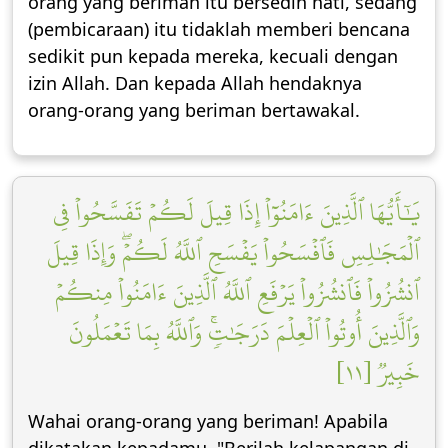
orang yang beriman itu bersedih hati, sedang
(pembicaraan) itu tidaklah memberi bencana
sedikit pun kepada mereka, kecuali dengan
izin Allah. Dan kepada Allah hendaknya
orang-orang yang beriman bertawakal.
يَٰٓأَيُّهَا ٱلَّذِينَ ءَامَنُوٓاْ إِذَا قِيلَ لَكُمۡ تَفَسَّحُواْ فِي
ٱلۡمَجَٰلِسِ فَٱفۡسَحُواْ يَفۡسَحِ ٱللَّهُ لَكُمۡۖ وَإِذَا قِيلَ
ٱنشُزُواْ فَٱنشُزُواْ يَرۡفَعِ ٱللَّهُ ٱلَّذِينَ ءَامَنُواْ مِنكُمۡ
وَٱلَّذِينَ أُوتُواْ ٱلۡعِلۡمَ دَرَجَٰتٖۚ وَٱللَّهُ بِمَا تَعۡمَلُونَ
خَبِيرٞ [١١]
Wahai orang-orang yang beriman! Apabila