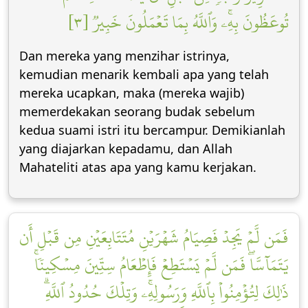
تُوعَظُونَ بِهِۦۚ وَٱللَّهُ بِمَا تَعۡمَلُونَ خَبِيرٞ [٣]
Dan mereka yang menzihar istrinya,
kemudian menarik kembali apa yang telah
mereka ucapkan, maka (mereka wajib)
memerdekakan seorang budak sebelum
kedua suami istri itu bercampur. Demikianlah
yang diajarkan kepadamu, dan Allah
Mahateliti atas apa yang kamu kerjakan.
فَمَن لَّمۡ يَجِدۡ فَصِيَامُ شَهۡرَيۡنِ مُتَتَابِعَيۡنِ مِن قَبۡلِ أَن
يَتَمَآسَّاۖ فَمَن لَّمۡ يَسۡتَطِعۡ فَإِطۡعَامُ سِتِّينَ مِسۡكِينٗاۚ
ذَٰلِكَ لِتُؤۡمِنُواْ بِٱللَّهِ وَرَسُولِهِۦۚ وَتِلۡكَ حُدُودُ ٱللَّهِۗ