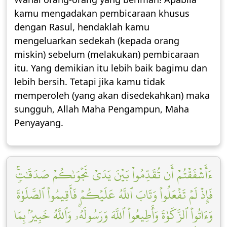
kamu mengadakan pembicaraan khusus
dengan Rasul, hendaklah kamu
mengeluarkan sedekah (kepada orang
miskin) sebelum (melakukan) pembicaraan
itu. Yang demikian itu lebih baik bagimu dan
lebih bersih. Tetapi jika kamu tidak
memperoleh (yang akan disedekahkan) maka
sungguh, Allah Maha Pengampun, Maha
Penyayang.
ءَأَشۡفَقۡتُمۡ أَن تُقَدِّمُواْ بَيۡنَ يَدَيۡ نَجۡوَىٰكُمۡ صَدَقَٰتٖۚ
فَإِذۡ لَمۡ تَفۡعَلُواْ وَتَابَ ٱللَّهُ عَلَيۡكُمۡ فَأَقِيمُواْ ٱلصَّلَوٰةَ
وَءَاتُواْ ٱلزَّكَوٰةَ وَأَطِيعُواْ ٱللَّهَ وَرَسُولَهُۥۚ وَٱللَّهُ خَبِيرُۢ بِمَا