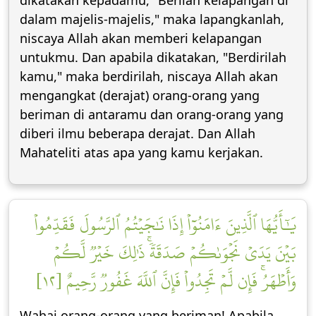
dikatakan kepadamu, "Berilah kelapangan di
dalam majelis-majelis," maka lapangkanlah,
niscaya Allah akan memberi kelapangan
untukmu. Dan apabila dikatakan, "Berdirilah
kamu," maka berdirilah, niscaya Allah akan
mengangkat (derajat) orang-orang yang
beriman di antaramu dan orang-orang yang
diberi ilmu beberapa derajat. Dan Allah
Mahateliti atas apa yang kamu kerjakan.
يَٰٓأَيُّهَا ٱلَّذِينَ ءَامَنُوٓاْ إِذَا نَٰجَيۡتُمُ ٱلرَّسُولَ فَقَدِّمُواْ
بَيۡنَ يَدَيۡ نَجۡوَىٰكُمۡ صَدَقَةٗۚ ذَٰلِكَ خَيۡرٞ لَّكُمۡ
وَأَطۡهَرُۚ فَإِن لَّمۡ تَجِدُواْ فَإِنَّ ٱللَّهَ غَفُورٞ رَّحِيمٌ [١٢]
Wahai orang-orang yang beriman! Apabila