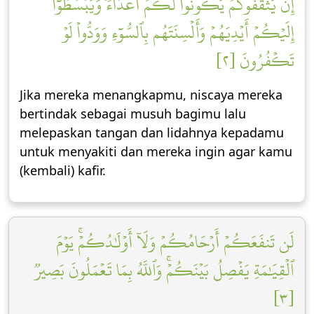
إِن يَثۡقَفُوكُمۡ يَكُونُواْ لَكُمۡ أَعۡدَآءٗ وَيَبۡسُطُوٓاْ
إِلَيۡكُمۡ أَيۡدِيَهُمۡ وَأَلۡسِنَتَهُم بِٱلسُّوٓءِ وَوَدُّواْ لَوۡ
تَكۡفُرُونَ [٢]
Jika mereka menangkapmu, niscaya mereka
bertindak sebagai musuh bagimu lalu
melepaskan tangan dan lidahnya kepadamu
untuk menyakiti dan mereka ingin agar kamu
(kembali) kafir.
لَن تَنفَعَكُمۡ أَرۡحَامُكُمۡ وَلَآ أَوۡلَٰدُكُمۡۚ يَوۡمَ
ٱلۡقِيَٰمَةِ يَفۡصِلُ بَيۡنَكُمۡۚ وَٱللَّهُ بِمَا تَعۡمَلُونَ بَصِيرٞ
[٣]