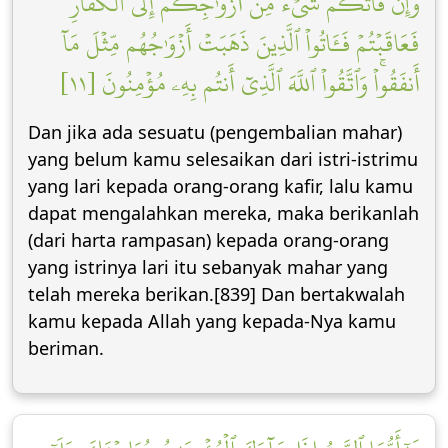
وَإِن فَاتَكُمۡ شَيۡءٞ مِّنۡ أَزۡوَٰجِكُمۡ إِلَى ٱلۡكُفَّارِ
فَعَاقَبۡتُمۡ فَـَٔاتُواْ ٱلَّذِينَ ذَهَبَتۡ أَزۡوَٰجُهُم مِّثۡلَ مَآ
أَنفَقُواْۚ وَٱتَّقُواْ ٱللَّهَ ٱلَّذِيٓ أَنتُم بِهِۦ مُؤۡمِنُونَ [١١]
Dan jika ada sesuatu (pengembalian mahar)
yang belum kamu selesaikan dari istri-istrimu
yang lari kepada orang-orang kafir, lalu kamu
dapat mengalahkan mereka, maka berikanlah
(dari harta rampasan) kepada orang-orang
yang istrinya lari itu sebanyak mahar yang
telah mereka berikan.[839] Dan bertakwalah
kamu kepada Allah yang kepada-Nya kamu
beriman.