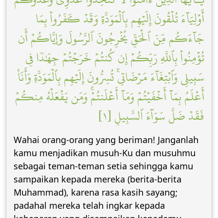
أَوۡلِيَآءَ تُلۡقُونَ إِلَيۡهِم بِٱلۡمَوَدَّةِ وَقَدۡ كَفَرُواْ بِمَا
جَآءَكُم مِّنَ ٱلۡحَقِّ يُخۡرِجُونَ ٱلرَّسُولَ وَإِيَّاكُمۡ أَن
تُؤۡمِنُواْ بِٱللَّهِ رَبِّكُمۡ إِن كُنتُمۡ خَرَجۡتُمۡ جِهَٰدٗا فِي
سَبِيلِي وَٱبۡتِغَآءَ مَرۡضَاتِيۚ تُسِرُّونَ إِلَيۡهِم بِٱلۡمَوَدَّةِ وَأَنَا۠
أَعۡلَمُ بِمَآ أَخۡفَيۡتُمۡ وَمَآ أَعۡلَنتُمۡۚ وَمَن يَفۡعَلۡهُ مِنكُمۡ
فَقَدۡ ضَلَّ سَوَآءَ ٱلسَّبِيلِ [١]
Wahai orang-orang yang beriman! Janganlah
kamu menjadikan musuh-Ku dan musuhmu
sebagai teman-teman setia sehingga kamu
sampaikan kepada mereka (berita-berita
Muhammad), karena rasa kasih sayang;
padahal mereka telah ingkar kepada