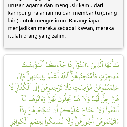
urusan agama dan mengusir kamu dari
kampung halamanmu dan membantu (orang
lain) untuk mengusirmu. Barangsiapa
menjadikan mereka sebagai kawan, mereka
itulah orang yang zalim.
يَٰٓأَيُّهَا ٱلَّذِينَ ءَامَنُوٓاْ إِذَا جَآءَكُمُ ٱلۡمُؤۡمِنَٰتُ
مُهَٰجِرَٰتٖ فَٱمۡتَحِنُوهُنَّۖ ٱللَّهُ أَعۡلَمُ بِإِيمَٰنِهِنَّۖ فَإِنۡ
عَلِمۡتُمُوهُنَّ مُؤۡمِنَٰتٖ فَلَا تَرۡجِعُوهُنَّ إِلَى ٱلۡكُفَّارِۖ لَا
هُنَّ حِلّٞ لَّهُمۡ وَلَا هُمۡ يَحِلُّونَ لَهُنَّۖ وَءَاتُوهُم مَّآ
أَنفَقُواْۚ وَلَا جُنَاحَ عَلَيۡكُمۡ أَن تَنكِحُوهُنَّ إِذَآ
ءَاتَيۡتُمُوهُنَّ أُجُورَهُنَّۚ وَلَا تُمۡسِكُواْ بِعِصَمِ ٱلۡكَوَافِرِ