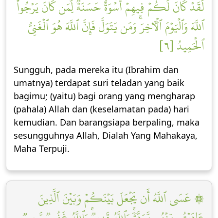
لَقَدۡ كَانَ لَكُمۡ فِيهِمۡ أُسۡوَةٌ حَسَنَةٞ لِّمَن كَانَ يَرۡجُواْ
ٱللَّهَ وَٱلۡيَوۡمَ ٱلۡأٓخِرَۚ وَمَن يَتَوَلَّ فَإِنَّ ٱللَّهَ هُوَ ٱلۡغَنِيُّ
ٱلۡحَمِيدُ [٦]
Sungguh, pada mereka itu (Ibrahim dan
umatnya) terdapat suri teladan yang baik
bagimu; (yaitu) bagi orang yang mengharap
(pahala) Allah dan (keselamatan pada) hari
kemudian. Dan barangsiapa berpaling, maka
sesungguhnya Allah, Dialah Yang Mahakaya,
Maha Terpuji.
۞ عَسَى ٱللَّهُ أَن يَجۡعَلَ بَيۡنَكُمۡ وَبَيۡنَ ٱلَّذِينَ
عَادَيۡتُم مِّنۡهُم مَّوَدَّةٗۚ وَٱللَّهُ قَدِيرٞۚ وَٱللَّهُ غَفُورٞ رَّحِيمٞ