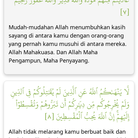
[٧]
Mudah-mudahan Allah menumbuhkan kasih
sayang di antara kamu dengan orang-orang
yang pernah kamu musuhi di antara mereka.
Allah Mahakuasa. Dan Allah Maha
Pengampun, Maha Penyayang.
لَّا يَنۡهَىٰكُمُ ٱللَّهُ عَنِ ٱلَّذِينَ لَمۡ يُقَٰتِلُوكُمۡ فِي ٱلدِّينِ
وَلَمۡ يُخۡرِجُوكُم مِّن دِيَٰرِكُمۡ أَن تَبَرُّوهُمۡ وَتُقۡسِطُوٓاْ
إِلَيۡهِمۡۚ إِنَّ ٱللَّهَ يُحِبُّ ٱلۡمُقۡسِطِينَ [٨]
Allah tidak melarang kamu berbuat baik dan