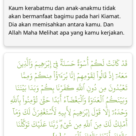
Kaum kerabatmu dan anak-anakmu tidak
akan bermanfaat bagimu pada hari Kiamat.
Dia akan memisahkan antara kamu. Dan
Allah Maha Melihat apa yang kamu kerjakan.
قَدۡ كَانَتۡ لَكُمۡ أُسۡوَةٌ حَسَنَةٞ فِيٓ إِبۡرَٰهِيمَ وَٱلَّذِينَ
مَعَهُۥٓ إِذۡ قَالُواْ لِقَوۡمِهِمۡ إِنَّا بُرَءَٰٓؤُاْ مِنكُمۡ وَمِمَّا
تَعۡبُدُونَ مِن دُونِ ٱللَّهِ كَفَرۡنَا بِكُمۡ وَبَدَا بَيۡنَنَا
وَبَيۡنَكُمُ ٱلۡعَدَٰوَةُ وَٱلۡبَغۡضَآءُ أَبَدًا حَتَّىٰ تُؤۡمِنُواْ بِٱللَّهِ
وَحۡدَهُۥٓ إِلَّا قَوۡلَ إِبۡرَٰهِيمَ لِأَبِيهِ لَأَسۡتَغۡفِرَنَّ لَكَ وَمَآ
أَمۡلِكُ لَكَ مِنَ ٱللَّهِ مِن شَيۡءٖۖ رَّبَّنَا عَلَيۡكَ تَوَكَّلۡنَا