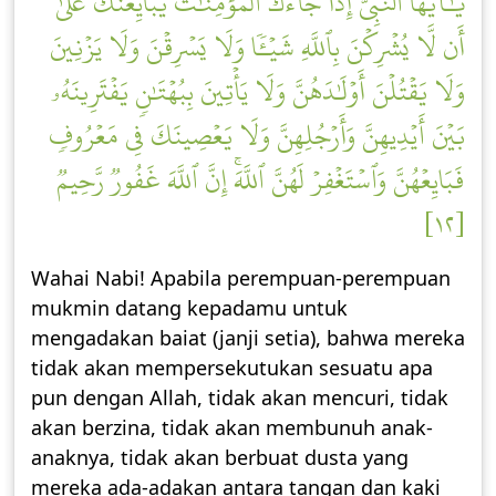
يَٰٓأَيُّهَا ٱلنَّبِيُّ إِذَا جَآءَكَ ٱلۡمُؤۡمِنَٰتُ يُبَايِعۡنَكَ عَلَىٰٓ
أَن لَّا يُشۡرِكۡنَ بِٱللَّهِ شَيۡـٔٗا وَلَا يَسۡرِقۡنَ وَلَا يَزۡنِينَ
وَلَا يَقۡتُلۡنَ أَوۡلَٰدَهُنَّ وَلَا يَأۡتِينَ بِبُهۡتَٰنٖ يَفۡتَرِينَهُۥ
بَيۡنَ أَيۡدِيهِنَّ وَأَرۡجُلِهِنَّ وَلَا يَعۡصِينَكَ فِي مَعۡرُوفٖ
فَبَايِعۡهُنَّ وَٱسۡتَغۡفِرۡ لَهُنَّ ٱللَّهَۚ إِنَّ ٱللَّهَ غَفُورٞ رَّحِيمٞ
[١٢]
Wahai Nabi! Apabila perempuan-perempuan
mukmin datang kepadamu untuk
mengadakan baiat (janji setia), bahwa mereka
tidak akan mempersekutukan sesuatu apa
pun dengan Allah, tidak akan mencuri, tidak
akan berzina, tidak akan membunuh anak-
anaknya, tidak akan berbuat dusta yang
mereka ada-adakan antara tangan dan kaki