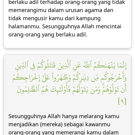
berlaku adil terhadap orang-orang yang tidak
memerangimu dalam urusan agama dan
tidak mengusir kamu dari kampung
halamanmu. Sesungguhnya Allah mencintai
orang-orang yang berlaku adil.
إِنَّمَا يَنۡهَىٰكُمُ ٱللَّهُ عَنِ ٱلَّذِينَ قَٰتَلُوكُمۡ فِي ٱلدِّينِ
وَأَخۡرَجُوكُم مِّن دِيَٰرِكُمۡ وَظَٰهَرُواْ عَلَىٰٓ إِخۡرَاجِكُمۡ
أَن تَوَلَّوۡهُمۡۚ وَمَن يَتَوَلَّهُمۡ فَأُوْلَٰٓئِكَ هُمُ ٱلظَّٰلِمُونَ
[٩]
Sesungguhnya Allah hanya melarang kamu
menjadikan (mereka) sebagai kawanmu
orang-orang yang memerangi kamu dalam