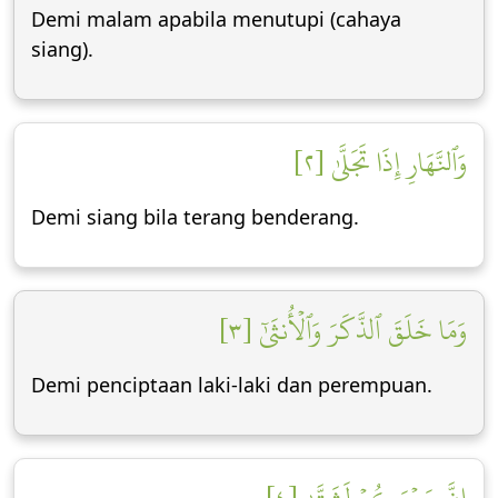
Demi malam apabila menutupi (cahaya
siang).
وَٱلنَّهَارِ إِذَا تَجَلَّىٰ [٢]
Demi siang bila terang benderang.
وَمَا خَلَقَ ٱلذَّكَرَ وَٱلۡأُنثَىٰٓ [٣]
Demi penciptaan laki-laki dan perempuan.