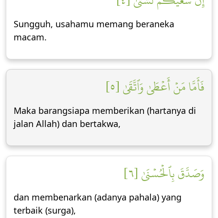
إِنَّ سَعۡيَكُمۡ لَشَتَّىٰ [٤]
Sungguh, usahamu memang beraneka
macam.
فَأَمَّا مَنۡ أَعۡطَىٰ وَٱتَّقَىٰ [٥]
Maka barangsiapa memberikan (hartanya di
jalan Allah) dan bertakwa,
وَصَدَّقَ بِٱلۡحُسۡنَىٰ [٦]
dan membenarkan (adanya pahala) yang
terbaik (surga),