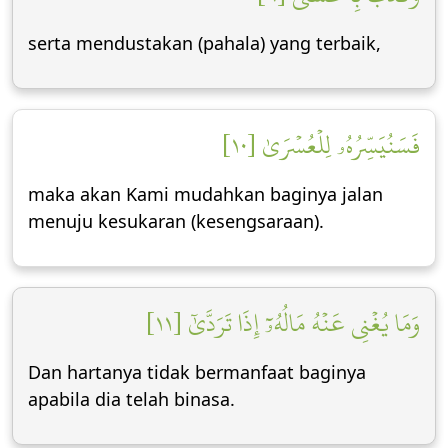
serta mendustakan (pahala) yang terbaik,
فَسَنُيَسِّرُهُۥ لِلۡعُسۡرَىٰ [١٠]
maka akan Kami mudahkan baginya jalan
menuju kesukaran (kesengsaraan).
وَمَا يُغۡنِي عَنۡهُ مَالُهُۥٓ إِذَا تَرَدَّىٰٓ [١١]
Dan hartanya tidak bermanfaat baginya
apabila dia telah binasa.