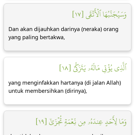
وَسَيُجَنَّبُهَا ٱلۡأَتۡقَى [١٧]
Dan akan dijauhkan darinya (neraka) orang
yang paling bertakwa,
ٱلَّذِي يُؤۡتِي مَالَهُۥ يَتَزَكَّىٰ [١٨]
yang menginfakkan hartanya (di jalan Allah)
untuk membersihkan (dirinya),
وَمَا لِأَحَدٍ عِندَهُۥ مِن نِّعۡمَةٖ تُجۡزَىٰٓ [١٩]