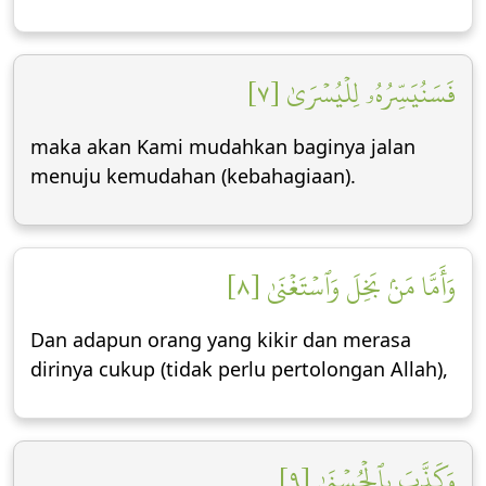
فَسَنُيَسِّرُهُۥ لِلۡيُسۡرَىٰ [٧]
maka akan Kami mudahkan baginya jalan
menuju kemudahan (kebahagiaan).
وَأَمَّا مَنۢ بَخِلَ وَٱسۡتَغۡنَىٰ [٨]
Dan adapun orang yang kikir dan merasa
dirinya cukup (tidak perlu pertolongan Allah),
وَكَذَّبَ بِٱلۡحُسۡنَىٰ [٩]