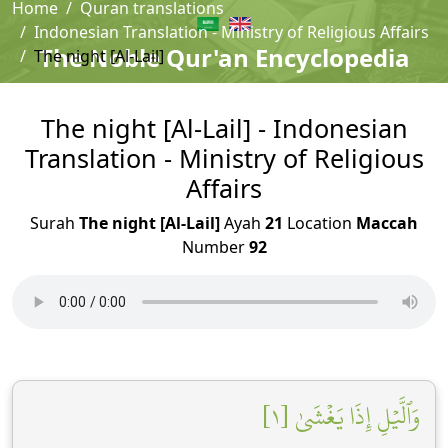
Home
Quran translations
Indonesian Translation - Ministry of Religious Affairs
The Noble Qur'an Encyclopedia
The night [Al-Lail]
The night [Al-Lail] - Indonesian
Translation - Ministry of Religious
Affairs
Surah
The night [Al-Lail]
Ayah
21
Location
Maccah
Number
92
وَٱلَّيۡلِ إِذَا يَغۡشَىٰ [١]