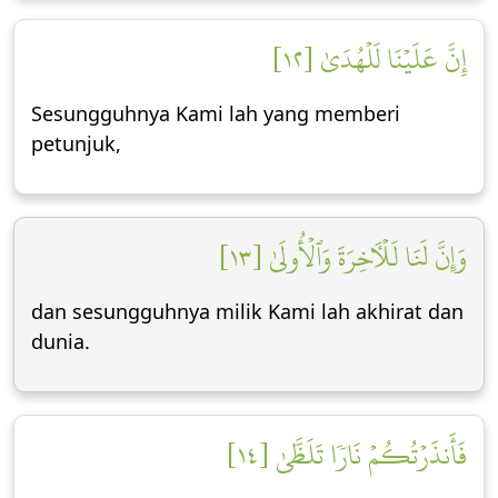
إِنَّ عَلَيۡنَا لَلۡهُدَىٰ [١٢]
Sesungguhnya Kami lah yang memberi
petunjuk,
وَإِنَّ لَنَا لَلۡأٓخِرَةَ وَٱلۡأُولَىٰ [١٣]
dan sesungguhnya milik Kami lah akhirat dan
dunia.
فَأَنذَرۡتُكُمۡ نَارٗا تَلَظَّىٰ [١٤]