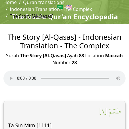
Home
Quran translations
Indonesian Translation - The Complex
The Noble Qur'an Encyclopedia
The Story [Al-Qasas]
The Story [Al-Qasas] - Indonesian
Translation - The Complex
Surah
The Story [Al-Qasas]
Ayah
88
Location
Maccah
Number
28
طسٓمٓ [١]
Ṭā Sīn Mīm [1111]