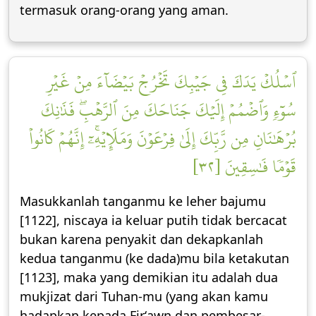
termasuk orang-orang yang aman.
ٱسۡلُكۡ يَدَكَ فِي جَيۡبِكَ تَخۡرُجۡ بَيۡضَآءَ مِنۡ غَيۡرِ
سُوٓءٖ وَٱضۡمُمۡ إِلَيۡكَ جَنَاحَكَ مِنَ ٱلرَّهۡبِۖ فَذَٰنِكَ
بُرۡهَٰنَانِ مِن رَّبِّكَ إِلَىٰ فِرۡعَوۡنَ وَمَلَإِيْهِۦٓۚ إِنَّهُمۡ كَانُواْ
قَوۡمٗا فَٰسِقِينَ [٣٢]
Masukkanlah tanganmu ke leher bajumu
[1122], niscaya ia keluar putih tidak bercacat
bukan karena penyakit dan dekapkanlah
kedua tanganmu (ke dada)mu bila ketakutan
[1123], maka yang demikian itu adalah dua
mukjizat dari Tuhan-mu (yang akan kamu
hadapkan kepada Firʻawn dan pembesar-