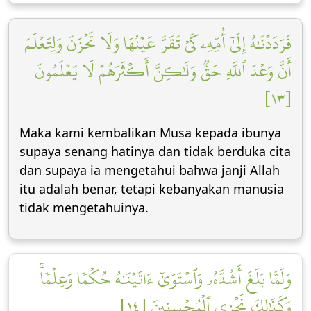
فَرَدَدۡنَٰهُ إِلَىٰٓ أُمِّهِۦ كَيۡ تَقَرَّ عَيۡنُهَا وَلَا تَحۡزَنَ وَلِتَعۡلَمَ
أَنَّ وَعۡدَ ٱللَّهِ حَقّٞ وَلَٰكِنَّ أَكۡثَرَهُمۡ لَا يَعۡلَمُونَ
[١٣]
Maka kami kembalikan Musa kepada ibunya
supaya senang hatinya dan tidak berduka cita
dan supaya ia mengetahui bahwa janji Allah
itu adalah benar, tetapi kebanyakan manusia
tidak mengetahuinya.
وَلَمَّا بَلَغَ أَشُدَّهُۥ وَٱسۡتَوَىٰٓ ءَاتَيۡنَٰهُ حُكۡمٗا وَعِلۡمٗاۚ
وَكَذَٰلِكَ نَجۡزِي ٱلۡمُحۡسِنِينَ [١٤]