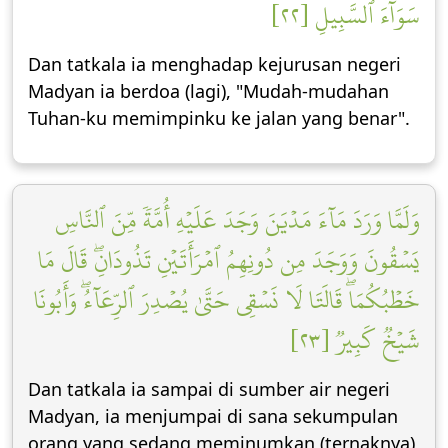
سَوَآءَ ٱلسَّبِيلِ [٢٢]
Dan tatkala ia menghadap kejurusan negeri
Madyan ia berdoa (lagi), "Mudah-mudahan
Tuhan-ku memimpinku ke jalan yang benar".
وَلَمَّا وَرَدَ مَآءَ مَدۡيَنَ وَجَدَ عَلَيۡهِ أُمَّةٗ مِّنَ ٱلنَّاسِ
يَسۡقُونَ وَوَجَدَ مِن دُونِهِمُ ٱمۡرَأَتَيۡنِ تَذُودَانِۖ قَالَ مَا
خَطۡبُكُمَاۖ قَالَتَا لَا نَسۡقِي حَتَّىٰ يُصۡدِرَ ٱلرِّعَآءُۖ وَأَبُونَا
شَيۡخٞ كَبِيرٞ [٢٣]
Dan tatkala ia sampai di sumber air negeri
Madyan, ia menjumpai di sana sekumpulan
orang yang sedang meminumkan (ternaknya)