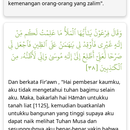
kemenangan orang-orang yang zalim".
وَقَالَ فِرۡعَوۡنُ يَٰٓأَيُّهَا ٱلۡمَلَأُ مَا عَلِمۡتُ لَكُم مِّنۡ
إِلَٰهٍ غَيۡرِي فَأَوۡقِدۡ لِي يَٰهَٰمَٰنُ عَلَى ٱلطِّينِ فَٱجۡعَل لِّي
صَرۡحٗا لَّعَلِّيٓ أَطَّلِعُ إِلَىٰٓ إِلَٰهِ مُوسَىٰ وَإِنِّي لَأَظُنُّهُۥ مِنَ
ٱلۡكَٰذِبِينَ [٣٨]
Dan berkata Firʻawn , "Hai pembesar kaumku,
aku tidak mengetahui tuhan bagimu selain
aku. Maka, bakarlah hai Hāmān untukku
tanah liat [1125], kemudian buatkanlah
untukku bangunan yang tinggi supaya aku
dapat naik melihat Tuhan Musa dan
sesungguhnya aku benar-benar yakin bahwa