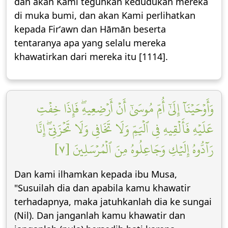
dan akan Kami teguhkan kedudukan mereka
di muka bumi, dan akan Kami perlihatkan
kepada Firʻawn dan Hāmān beserta
tentaranya apa yang selalu mereka
khawatirkan dari mereka itu [1114].
وَأَوۡحَيۡنَآ إِلَىٰٓ أُمِّ مُوسَىٰٓ أَنۡ أَرۡضِعِيهِۖ فَإِذَا خِفۡتِ
عَلَيۡهِ فَأَلۡقِيهِ فِي ٱلۡيَمِّ وَلَا تَخَافِي وَلَا تَحۡزَنِيٓۖ إِنَّا
رَآدُّوهُ إِلَيۡكِ وَجَاعِلُوهُ مِنَ ٱلۡمُرۡسَلِينَ [٧]
Dan kami ilhamkan kepada ibu Musa,
"Susuilah dia dan apabila kamu khawatir
terhadapnya, maka jatuhkanlah dia ke sungai
(Nil). Dan janganlah kamu khawatir dan