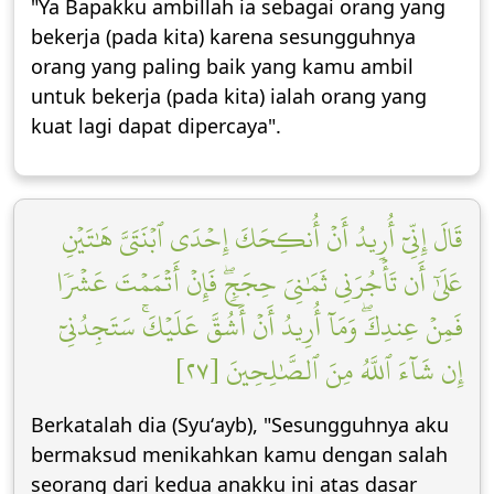
"Ya Bapakku ambillah ia sebagai orang yang
bekerja (pada kita) karena sesungguhnya
orang yang paling baik yang kamu ambil
untuk bekerja (pada kita) ialah orang yang
kuat lagi dapat dipercaya".
قَالَ إِنِّيٓ أُرِيدُ أَنۡ أُنكِحَكَ إِحۡدَى ٱبۡنَتَيَّ هَٰتَيۡنِ
عَلَىٰٓ أَن تَأۡجُرَنِي ثَمَٰنِيَ حِجَجٖۖ فَإِنۡ أَتۡمَمۡتَ عَشۡرٗا
فَمِنۡ عِندِكَۖ وَمَآ أُرِيدُ أَنۡ أَشُقَّ عَلَيۡكَۚ سَتَجِدُنِيٓ
إِن شَآءَ ٱللَّهُ مِنَ ٱلصَّٰلِحِينَ [٢٧]
Berkatalah dia (Syuʻayb), "Sesungguhnya aku
bermaksud menikahkan kamu dengan salah
seorang dari kedua anakku ini atas dasar