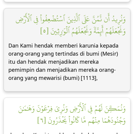
وَنُرِيدُ أَن نَّمُنَّ عَلَى ٱلَّذِينَ ٱسۡتُضۡعِفُواْ فِي ٱلۡأَرۡضِ
وَنَجۡعَلَهُمۡ أَئِمَّةٗ وَنَجۡعَلَهُمُ ٱلۡوَٰرِثِينَ [٥]
Dan Kami hendak memberi karunia kepada
orang-orang yang tertindas di bumi (Mesir)
itu dan hendak menjadikan mereka
pemimpin dan menjadikan mereka orang-
orang yang mewarisi (bumi) [1113],
وَنُمَكِّنَ لَهُمۡ فِي ٱلۡأَرۡضِ وَنُرِيَ فِرۡعَوۡنَ وَهَٰمَٰنَ
وَجُنُودَهُمَا مِنۡهُم مَّا كَانُواْ يَحۡذَرُونَ [٦]