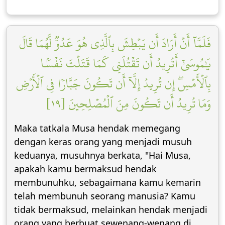
فَلَمَّآ أَنۡ أَرَادَ أَن يَبۡطِشَ بِٱلَّذِي هُوَ عَدُوّٞ لَّهُمَا قَالَ
يَٰمُوسَىٰٓ أَتُرِيدُ أَن تَقۡتُلَنِي كَمَا قَتَلۡتَ نَفۡسَۢا
بِٱلۡأَمۡسِۖ إِن تُرِيدُ إِلَّآ أَن تَكُونَ جَبَّارٗا فِي ٱلۡأَرۡضِ
وَمَا تُرِيدُ أَن تَكُونَ مِنَ ٱلۡمُصۡلِحِينَ [١٩]
Maka tatkala Musa hendak memegang
dengan keras orang yang menjadi musuh
keduanya, musuhnya berkata, "Hai Musa,
apakah kamu bermaksud hendak
membunuhku, sebagaimana kamu kemarin
telah membunuh seorang manusia? Kamu
tidak bermaksud, melainkan hendak menjadi
orang yang berbuat sewenang-wenang di