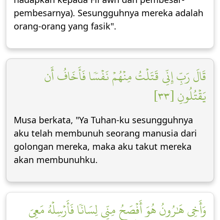
pembesarnya). Sesungguhnya mereka adalah
orang-orang yang fasik".
قَالَ رَبِّ إِنِّي قَتَلۡتُ مِنۡهُمۡ نَفۡسٗا فَأَخَافُ أَن
يَقۡتُلُونِ [٣٣]
Musa berkata, "Ya Tuhan-ku sesungguhnya
aku telah membunuh seorang manusia dari
golongan mereka, maka aku takut mereka
akan membunuhku.
وَأَخِي هَٰرُونُ هُوَ أَفۡصَحُ مِنِّي لِسَانٗا فَأَرۡسِلۡهُ مَعِيَ