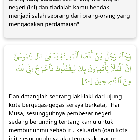
negeri (ini) dan tiadalah kamu hendak
menjadi salah seorang dari orang-orang yang
mengadakan perdamaian".
وَجَآءَ رَجُلٞ مِّنۡ أَقۡصَا ٱلۡمَدِينَةِ يَسۡعَىٰ قَالَ يَٰمُوسَىٰٓ
إِنَّ ٱلۡمَلَأَ يَأۡتَمِرُونَ بِكَ لِيَقۡتُلُوكَ فَٱخۡرُجۡ إِنِّي لَكَ
مِنَ ٱلنَّٰصِحِينَ [٢٠]
Dan datanglah seorang laki-laki dari ujung
kota bergegas-gegas seraya berkata, "Hai
Musa, sesungguhnya pembesar negeri
sedang berunding tentang kamu untuk
membunuhmu sebab itu keluarlah (dari kota
ini), sesungguhnya aku termasuk orang-