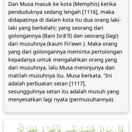
Dan Musa masuk ke kota (Memphis) ketika
penduduknya sedang lengah [1116], maka
didapatinya di dalam kota itu dua orang laki-
laki yang berkelahi; yang seorang dari
golongannya (Bani Isrā`īl) dan seorang (lagi)
dari musuhnya (kaum Firʻawn ). Maka orang
yang dari golongannya meminta pertolongan
kepadanya untuk mengalahkan orang yang
dari musuhnya, lalu Musa meninjunya dan
matilah musuhnya itu. Musa berkata, "Ini
adalah perbuatan setan [1117],
sesungguhnya setan itu adalah musuh yang
menyesatkan lagi nyata (permusuhannya).
قَالَ رَبِّ إِنِّي ظَلَمۡتُ نَفۡسِي فَٱغۡفِرۡ لِي فَغَفَرَ لَهُۥٓۚ