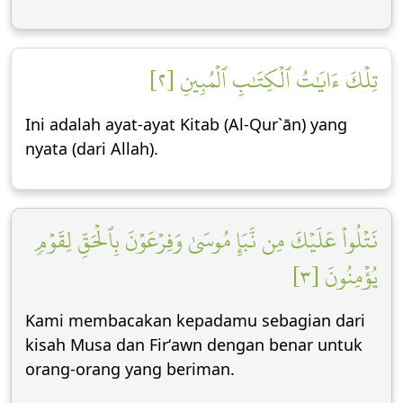
تِلۡكَ ءَايَٰتُ ٱلۡكِتَٰبِ ٱلۡمُبِينِ [٢]
Ini adalah ayat-ayat Kitab (Al-Qur`ān) yang
nyata (dari Allah).
نَتۡلُواْ عَلَيۡكَ مِن نَّبَإِ مُوسَىٰ وَفِرۡعَوۡنَ بِٱلۡحَقِّ لِقَوۡمٖ
يُؤۡمِنُونَ [٣]
Kami membacakan kepadamu sebagian dari
kisah Musa dan Firʻawn dengan benar untuk
orang-orang yang beriman.