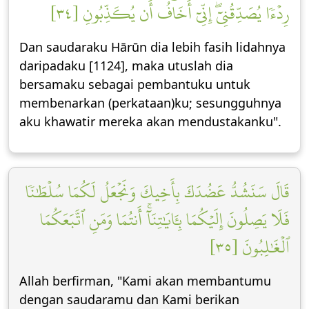
رِدۡءٗا يُصَدِّقُنِيٓۖ إِنِّيٓ أَخَافُ أَن يُكَذِّبُونِ [٣٤]
Dan saudaraku Hārūn dia lebih fasih lidahnya
daripadaku [1124], maka utuslah dia
bersamaku sebagai pembantuku untuk
membenarkan (perkataan)ku; sesungguhnya
aku khawatir mereka akan mendustakanku".
قَالَ سَنَشُدُّ عَضُدَكَ بِأَخِيكَ وَنَجۡعَلُ لَكُمَا سُلۡطَٰنٗا
فَلَا يَصِلُونَ إِلَيۡكُمَا بِـَٔايَٰتِنَآۚ أَنتُمَا وَمَنِ ٱتَّبَعَكُمَا
ٱلۡغَٰلِبُونَ [٣٥]
Allah berfirman, "Kami akan membantumu
dengan saudaramu dan Kami berikan