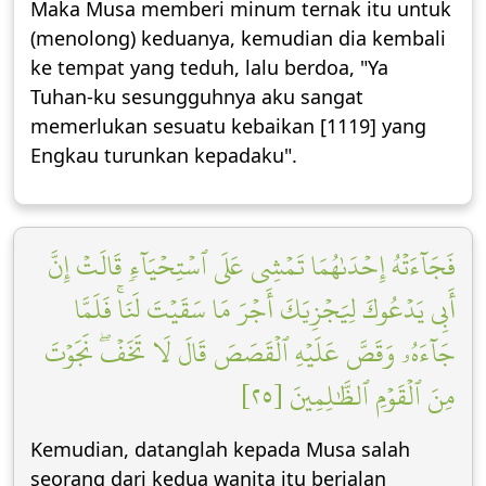
Maka Musa memberi minum ternak itu untuk
(menolong) keduanya, kemudian dia kembali
ke tempat yang teduh, lalu berdoa, "Ya
Tuhan-ku sesungguhnya aku sangat
memerlukan sesuatu kebaikan [1119] yang
Engkau turunkan kepadaku".
فَجَآءَتۡهُ إِحۡدَىٰهُمَا تَمۡشِي عَلَى ٱسۡتِحۡيَآءٖ قَالَتۡ إِنَّ
أَبِي يَدۡعُوكَ لِيَجۡزِيَكَ أَجۡرَ مَا سَقَيۡتَ لَنَاۚ فَلَمَّا
جَآءَهُۥ وَقَصَّ عَلَيۡهِ ٱلۡقَصَصَ قَالَ لَا تَخَفۡۖ نَجَوۡتَ
مِنَ ٱلۡقَوۡمِ ٱلظَّٰلِمِينَ [٢٥]
Kemudian, datanglah kepada Musa salah
seorang dari kedua wanita itu berjalan