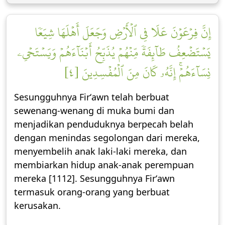
إِنَّ فِرۡعَوۡنَ عَلَا فِي ٱلۡأَرۡضِ وَجَعَلَ أَهۡلَهَا شِيَعٗا
يَسۡتَضۡعِفُ طَآئِفَةٗ مِّنۡهُمۡ يُذَبِّحُ أَبۡنَآءَهُمۡ وَيَسۡتَحۡيِۦ
نِسَآءَهُمۡۚ إِنَّهُۥ كَانَ مِنَ ٱلۡمُفۡسِدِينَ [٤]
Sesungguhnya Firʻawn telah berbuat
sewenang-wenang di muka bumi dan
menjadikan penduduknya berpecah belah
dengan menindas segolongan dari mereka,
menyembelih anak laki-laki mereka, dan
membiarkan hidup anak-anak perempuan
mereka [1112]. Sesungguhnya Firʻawn
termasuk orang-orang yang berbuat
kerusakan.