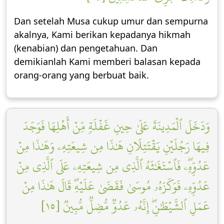
Dan setelah Musa cukup umur dan sempurna
akalnya, Kami berikan kepadanya hikmah
(kenabian) dan pengetahuan. Dan
demikianlah Kami memberi balasan kepada
orang-orang yang berbuat baik.
وَدَخَلَ ٱلۡمَدِينَةَ عَلَىٰ حِينِ غَفۡلَةٖ مِّنۡ أَهۡلِهَا فَوَجَدَ
فِيهَا رَجُلَيۡنِ يَقۡتَتِلَانِ هَٰذَا مِن شِيعَتِهِۦ وَهَٰذَا مِنۡ
عَدُوِّهِۦۖ فَٱسۡتَغَٰثَهُ ٱلَّذِي مِن شِيعَتِهِۦ عَلَى ٱلَّذِي مِنۡ
عَدُوِّهِۦ فَوَكَزَهُۥ مُوسَىٰ فَقَضَىٰ عَلَيۡهِۖ قَالَ هَٰذَا مِنۡ
عَمَلِ ٱلشَّيۡطَٰنِۖ إِنَّهُۥ عَدُوّٞ مُّضِلّٞ مُّبِينٞ [١٥]