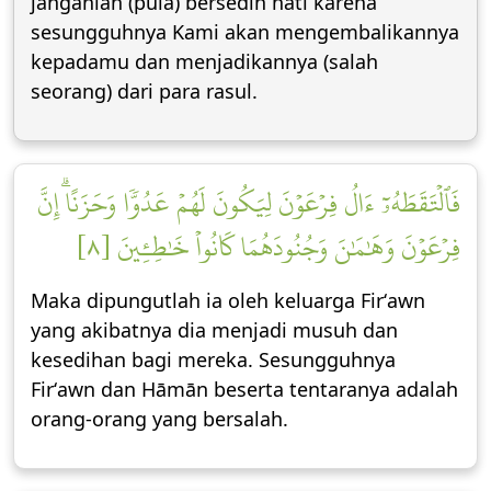
janganlah (pula) bersedih hati karena
sesungguhnya Kami akan mengembalikannya
kepadamu dan menjadikannya (salah
seorang) dari para rasul.
فَٱلۡتَقَطَهُۥٓ ءَالُ فِرۡعَوۡنَ لِيَكُونَ لَهُمۡ عَدُوّٗا وَحَزَنًاۗ إِنَّ
فِرۡعَوۡنَ وَهَٰمَٰنَ وَجُنُودَهُمَا كَانُواْ خَٰطِـِٔينَ [٨]
Maka dipungutlah ia oleh keluarga Firʻawn
yang akibatnya dia menjadi musuh dan
kesedihan bagi mereka. Sesungguhnya
Firʻawn dan Hāmān beserta tentaranya adalah
orang-orang yang bersalah.