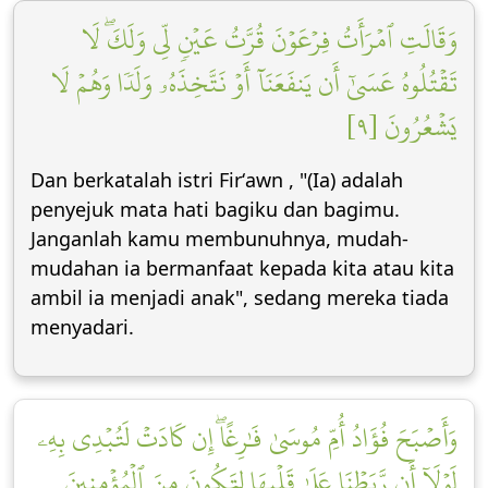
وَقَالَتِ ٱمۡرَأَتُ فِرۡعَوۡنَ قُرَّتُ عَيۡنٖ لِّي وَلَكَۖ لَا
تَقۡتُلُوهُ عَسَىٰٓ أَن يَنفَعَنَآ أَوۡ نَتَّخِذَهُۥ وَلَدٗا وَهُمۡ لَا
يَشۡعُرُونَ [٩]
Dan berkatalah istri Firʻawn , "(Ia) adalah
penyejuk mata hati bagiku dan bagimu.
Janganlah kamu membunuhnya, mudah-
mudahan ia bermanfaat kepada kita atau kita
ambil ia menjadi anak", sedang mereka tiada
menyadari.
وَأَصۡبَحَ فُؤَادُ أُمِّ مُوسَىٰ فَٰرِغًاۖ إِن كَادَتۡ لَتُبۡدِي بِهِۦ
لَوۡلَآ أَن رَّبَطۡنَا عَلَىٰ قَلۡبِهَا لِتَكُونَ مِنَ ٱلۡمُؤۡمِنِينَ