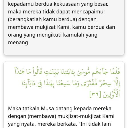
kepadamu berdua kekuasaan yang besar,
maka mereka tidak dapat mencapaimu;
(berangkatlah kamu berdua) dengan
membawa mukjizat Kami, kamu berdua dan
orang yang mengikuti kamulah yang
menang.
فَلَمَّا جَآءَهُم مُّوسَىٰ بِـَٔايَٰتِنَا بَيِّنَٰتٖ قَالُواْ مَا هَٰذَآ
إِلَّا سِحۡرٞ مُّفۡتَرٗى وَمَا سَمِعۡنَا بِهَٰذَا فِيٓ ءَابَآئِنَا
ٱلۡأَوَّلِينَ [٣٦]
Maka tatkala Musa datang kepada mereka
dengan (membawa) mukjizat-mukjizat Kami
yang nyata, mereka berkata, "Ini tidak lain