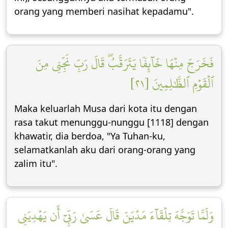
orang yang memberi nasihat kepadamu".
فَخَرَجَ مِنۡهَا خَآئِفٗا يَتَرَقَّبُۖ قَالَ رَبِّ نَجِّنِي مِنَ
ٱلۡقَوۡمِ ٱلظَّٰلِمِينَ [٢١]
Maka keluarlah Musa dari kota itu dengan
rasa takut menunggu-nunggu [1118] dengan
khawatir, dia berdoa, "Ya Tuhan-ku,
selamatkanlah aku dari orang-orang yang
zalim itu".
وَلَمَّا تَوَجَّهَ تِلۡقَآءَ مَدۡيَنَ قَالَ عَسَىٰ رَبِّيٓ أَن يَهۡدِيَنِي