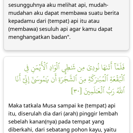
sesungguhnya aku melihat api, mudah-
mudahan aku dapat membawa suatu berita
kepadamu dari (tempat) api itu atau
(membawa) sesuluh api agar kamu dapat
menghangatkan badan".
فَلَمَّآ أَتَىٰهَا نُودِيَ مِن شَٰطِيِٕ ٱلۡوَادِ ٱلۡأَيۡمَنِ فِي
ٱلۡبُقۡعَةِ ٱلۡمُبَٰرَكَةِ مِنَ ٱلشَّجَرَةِ أَن يَٰمُوسَىٰٓ إِنِّيٓ أَنَا
ٱللَّهُ رَبُّ ٱلۡعَٰلَمِينَ [٣٠]
Maka tatkala Musa sampai ke (tempat) api
itu, diserulah dia dari (arah) pinggir lembah
sebelah kanan(nya) pada tempat yang
diberkahi, dari sebatang pohon kayu, yaitu