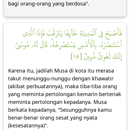
bagi orang-orang yang berdosa".
فَأَصۡبَحَ فِي ٱلۡمَدِينَةِ خَآئِفٗا يَتَرَقَّبُ فَإِذَا ٱلَّذِي
ٱسۡتَنصَرَهُۥ بِٱلۡأَمۡسِ يَسۡتَصۡرِخُهُۥۚ قَالَ لَهُۥ مُوسَىٰٓ
إِنَّكَ لَغَوِيّٞ مُّبِينٞ [١٨]
Karena itu, jadilah Musa di kota itu merasa
takut menunggu-nunggu dengan khawatir
(akibat perbuatannya), maka tiba-tiba orang
yang meminta pertolongan kemarin berteriak
meminta pertolongan kepadanya. Musa
berkata kepadanya, "Sesungguhnya kamu
benar-benar orang sesat yang nyata
(kesesatannya)".