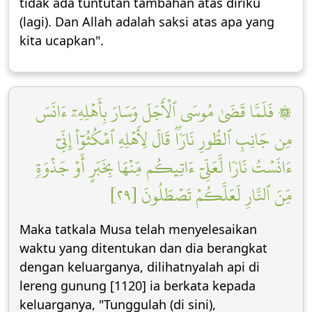
tidak ada tuntutan tambahan atas diriku
(lagi). Dan Allah adalah saksi atas apa yang
kita ucapkan".
۞ فَلَمَّا قَضَىٰ مُوسَى ٱلۡأَجَلَ وَسَارَ بِأَهۡلِهِۦٓ ءَانَسَ
مِن جَانِبِ ٱلطُّورِ نَارٗاۖ قَالَ لِأَهۡلِهِ ٱمۡكُثُوٓاْ إِنِّيٓ
ءَانَسۡتُ نَارٗا لَّعَلِّيٓ ءَاتِيكُم مِّنۡهَا بِخَبَرٍ أَوۡ جَذۡوَةٖ
مِّنَ ٱلنَّارِ لَعَلَّكُمۡ تَصۡطَلُونَ [٢٩]
Maka tatkala Musa telah menyelesaikan
waktu yang ditentukan dan dia berangkat
dengan keluarganya, dilihatnyalah api di
lereng gunung [1120] ia berkata kepada
keluarganya, "Tunggulah (di sini),