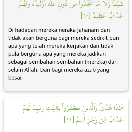
شَيۡـٔٗا وَلَا مَا ٱتَّخَذُواْ مِن دُونِ ٱللَّهِ أَوۡلِيَآءَۖ وَلَهُمۡ
عَذَابٌ عَظِيمٌ [١٠]
Di hadapan mereka neraka Jahanam dan
tidak akan berguna bagi mereka sedikit pun
apa yang telah mereka kerjakan dan tidak
pula berguna apa yang mereka jadikan
sebagai sembahan-sembahan (mereka) dari
selain Allah. Dan bagi mereka azab yang
besar.
هَٰذَا هُدٗىۖ وَٱلَّذِينَ كَفَرُواْ بِـَٔايَٰتِ رَبِّهِمۡ لَهُمۡ
عَذَابٞ مِّن رِّجۡزٍ أَلِيمٌ [١١]