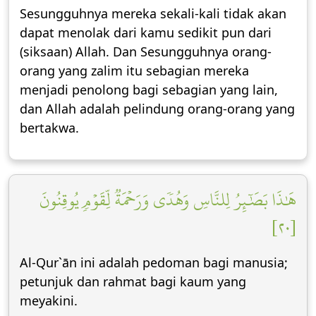
Sesungguhnya mereka sekali-kali tidak akan
dapat menolak dari kamu sedikit pun dari
(siksaan) Allah. Dan Sesungguhnya orang-
orang yang zalim itu sebagian mereka
menjadi penolong bagi sebagian yang lain,
dan Allah adalah pelindung orang-orang yang
bertakwa.
هَٰذَا بَصَٰٓئِرُ لِلنَّاسِ وَهُدٗى وَرَحۡمَةٞ لِّقَوۡمٖ يُوقِنُونَ
[٢٠]
Al-Qur`ān ini adalah pedoman bagi manusia;
petunjuk dan rahmat bagi kaum yang
meyakini.