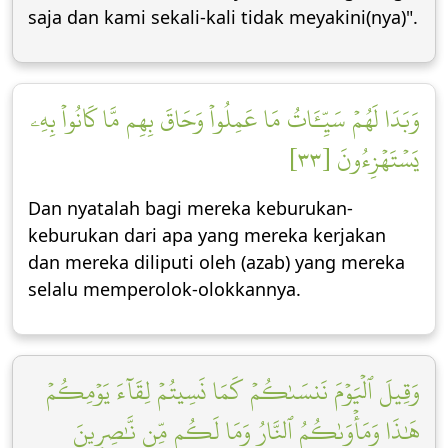
saja dan kami sekali-kali tidak meyakini(nya)".
وَبَدَا لَهُمۡ سَيِّـَٔاتُ مَا عَمِلُواْ وَحَاقَ بِهِم مَّا كَانُواْ بِهِۦ
يَسۡتَهۡزِءُونَ [٣٣]
Dan nyatalah bagi mereka keburukan-
keburukan dari apa yang mereka kerjakan
dan mereka diliputi oleh (azab) yang mereka
selalu memperolok-olokkannya.
وَقِيلَ ٱلۡيَوۡمَ نَنسَىٰكُمۡ كَمَا نَسِيتُمۡ لِقَآءَ يَوۡمِكُمۡ
هَٰذَا وَمَأۡوَىٰكُمُ ٱلنَّارُ وَمَا لَكُم مِّن نَّٰصِرِينَ