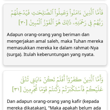
فَأَمَّا ٱلَّذِينَ ءَامَنُواْ وَعَمِلُواْ ٱلصَّٰلِحَٰتِ فَيُدۡخِلُهُمۡ
رَبُّهُمۡ فِي رَحۡمَتِهِۦۚ ذَٰلِكَ هُوَ ٱلۡفَوۡزُ ٱلۡمُبِينُ [٣٠]
Adapun orang-orang yang beriman dan
mengerjakan amal saleh, maka Tuhan mereka
memasukkan mereka ke dalam rahmat-Nya
(surga). Itulah keberuntungan yang nyata.
وَأَمَّا ٱلَّذِينَ كَفَرُوٓاْ أَفَلَمۡ تَكُنۡ ءَايَٰتِي تُتۡلَىٰ
عَلَيۡكُمۡ فَٱسۡتَكۡبَرۡتُمۡ وَكُنتُمۡ قَوۡمٗا مُّجۡرِمِينَ [٣١]
Dan adapun orang-orang yang kafir (kepada
mereka dikatakan), "Maka apakah belum ada