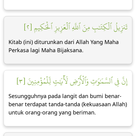
تَنزِيلُ ٱلۡكِتَٰبِ مِنَ ٱللَّهِ ٱلۡعَزِيزِ ٱلۡحَكِيمِ [٢]
Kitab (ini) diturunkan dari Allah Yang Maha
Perkasa lagi Maha Bijaksana.
إِنَّ فِي ٱلسَّمَٰوَٰتِ وَٱلۡأَرۡضِ لَأٓيَٰتٖ لِّلۡمُؤۡمِنِينَ [٣]
Sesungguhnya pada langit dan bumi benar-
benar terdapat tanda-tanda (kekuasaan Allah)
untuk orang-orang yang beriman.