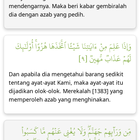
mendengarnya. Maka beri kabar gembiralah
dia dengan azab yang pedih.
وَإِذَا عَلِمَ مِنۡ ءَايَٰتِنَا شَيۡـًٔا ٱتَّخَذَهَا هُزُوًاۚ أُوْلَٰٓئِكَ
لَهُمۡ عَذَابٞ مُّهِينٞ [٩]
Dan apabila dia mengetahui barang sedikit
tentang ayat-ayat Kami, maka ayat-ayat itu
dijadikan olok-olok. Merekalah [1383] yang
memperoleh azab yang menghinakan.
مِّن وَرَآئِهِمۡ جَهَنَّمُۖ وَلَا يُغۡنِي عَنۡهُم مَّا كَسَبُواْ