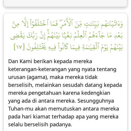
وَءَاتَيۡنَٰهُم بَيِّنَٰتٖ مِّنَ ٱلۡأَمۡرِۖ فَمَا ٱخۡتَلَفُوٓاْ إِلَّا مِنۢ
بَعۡدِ مَا جَآءَهُمُ ٱلۡعِلۡمُ بَغۡيَۢا بَيۡنَهُمۡۚ إِنَّ رَبَّكَ يَقۡضِي
بَيۡنَهُمۡ يَوۡمَ ٱلۡقِيَٰمَةِ فِيمَا كَانُواْ فِيهِ يَخۡتَلِفُونَ [١٧]
Dan Kami berikan kepada mereka
keterangan-keterangan yang nyata tentang
urusan (agama), maka mereka tidak
berselisih, melainkan sesudah datang kepada
mereka pengetahuan karena kedengkian
yang ada di antara mereka. Sesungguhnya
Tuhan-mu akan memutuskan antara mereka
pada hari kiamat terhadap apa yang mereka
selalu berselisih padanya.