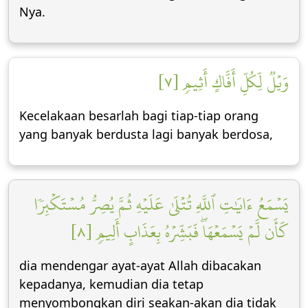
Nya.
وَيۡلٞ لِّكُلِّ أَفَّاكٍ أَثِيمٖ [٧]
Kecelakaan besarlah bagi tiap-tiap orang
yang banyak berdusta lagi banyak berdosa,
يَسۡمَعُ ءَايَٰتِ ٱللَّهِ تُتۡلَىٰ عَلَيۡهِ ثُمَّ يُصِرُّ مُسۡتَكۡبِرٗا
كَأَن لَّمۡ يَسۡمَعۡهَاۖ فَبَشِّرۡهُ بِعَذَابٍ أَلِيمٖ [٨]
dia mendengar ayat-ayat Allah dibacakan
kepadanya, kemudian dia tetap
menyombongkan diri seakan-akan dia tidak