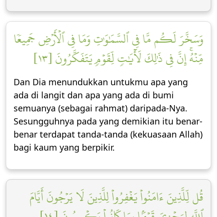
وَسَخَّرَ لَكُم مَّا فِي ٱلسَّمَٰوَٰتِ وَمَا فِي ٱلۡأَرۡضِ جَمِيعٗا
مِّنۡهُۚ إِنَّ فِي ذَٰلِكَ لَأٓيَٰتٖ لِّقَوۡمٖ يَتَفَكَّرُونَ [١٣]
Dan Dia menundukkan untukmu apa yang
ada di langit dan apa yang ada di bumi
semuanya (sebagai rahmat) daripada-Nya.
Sesungguhnya pada yang demikian itu benar-
benar terdapat tanda-tanda (kekuasaan Allah)
bagi kaum yang berpikir.
قُل لِّلَّذِينَ ءَامَنُواْ يَغۡفِرُواْ لِلَّذِينَ لَا يَرۡجُونَ أَيَّامَ
ٱللَّهِ لِيَجۡزِيَ قَوۡمَۢا بِمَا كَانُواْ يَكۡسِبُونَ [١٤]