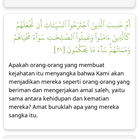
أَمۡ حَسِبَ ٱلَّذِينَ ٱجۡتَرَحُواْ ٱلسَّيِّـَٔاتِ أَن نَّجۡعَلَهُمۡ
كَٱلَّذِينَ ءَامَنُواْ وَعَمِلُواْ ٱلصَّٰلِحَٰتِ سَوَآءٗ مَّحۡيَاهُمۡ
وَمَمَاتُهُمۡۚ سَآءَ مَا يَحۡكُمُونَ [٢١]
Apakah orang-orang yang membuat
kejahatan itu menyangka bahwa Kami akan
menjadikan mereka seperti orang-orang yang
beriman dan mengerjakan amal saleh, yaitu
sama antara kehidupan dan kematian
mereka? Amat buruklah apa yang mereka
sangka itu.