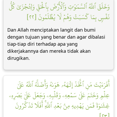
وَخَلَقَ ٱللَّهُ ٱلسَّمَٰوَٰتِ وَٱلۡأَرۡضَ بِٱلۡحَقِّ وَلِتُجۡزَىٰ كُلُّ
نَفۡسِۭ بِمَا كَسَبَتۡ وَهُمۡ لَا يُظۡلَمُونَ [٢٢]
Dan Allah menciptakan langit dan bumi
dengan tujuan yang benar dan agar dibalasi
tiap-tiap diri terhadap apa yang
dikerjakannya dan mereka tidak akan
dirugikan.
أَفَرَءَيۡتَ مَنِ ٱتَّخَذَ إِلَٰهَهُۥ هَوَىٰهُ وَأَضَلَّهُ ٱللَّهُ عَلَىٰ
عِلۡمٖ وَخَتَمَ عَلَىٰ سَمۡعِهِۦ وَقَلۡبِهِۦ وَجَعَلَ عَلَىٰ بَصَرِهِۦ
غِشَٰوَةٗ فَمَن يَهۡدِيهِ مِنۢ بَعۡدِ ٱللَّهِۚ أَفَلَا تَذَكَّرُونَ
[٢٣]