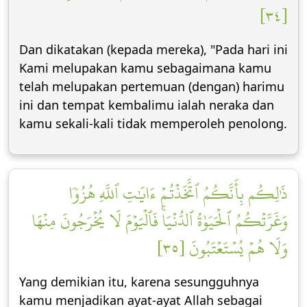
[٣٤]
Dan dikatakan (kepada mereka), "Pada hari ini
Kami melupakan kamu sebagaimana kamu
telah melupakan pertemuan (dengan) harimu
ini dan tempat kembalimu ialah neraka dan
kamu sekali-kali tidak memperoleh penolong.
ذَٰلِكُم بِأَنَّكُمُ ٱتَّخَذۡتُمۡ ءَايَٰتِ ٱللَّهِ هُزُوٗا
وَغَرَّتۡكُمُ ٱلۡحَيَوٰةُ ٱلدُّنۡيَاۚ فَٱلۡيَوۡمَ لَا يُخۡرَجُونَ مِنۡهَا
وَلَا هُمۡ يُسۡتَعۡتَبُونَ [٣٥]
Yang demikian itu, karena sesungguhnya
kamu menjadikan ayat-ayat Allah sebagai