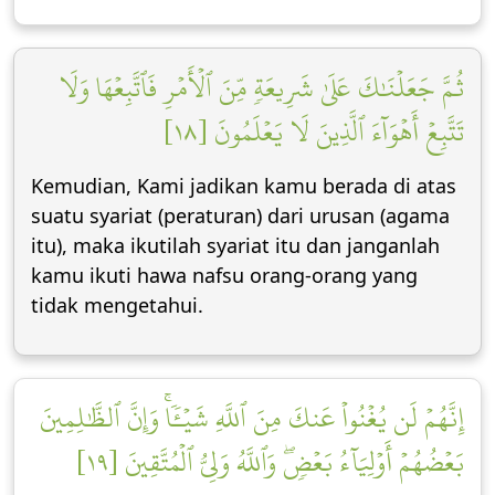
ثُمَّ جَعَلۡنَٰكَ عَلَىٰ شَرِيعَةٖ مِّنَ ٱلۡأَمۡرِ فَٱتَّبِعۡهَا وَلَا
تَتَّبِعۡ أَهۡوَآءَ ٱلَّذِينَ لَا يَعۡلَمُونَ [١٨]
Kemudian, Kami jadikan kamu berada di atas
suatu syariat (peraturan) dari urusan (agama
itu), maka ikutilah syariat itu dan janganlah
kamu ikuti hawa nafsu orang-orang yang
tidak mengetahui.
إِنَّهُمۡ لَن يُغۡنُواْ عَنكَ مِنَ ٱللَّهِ شَيۡـٔٗاۚ وَإِنَّ ٱلظَّٰلِمِينَ
بَعۡضُهُمۡ أَوۡلِيَآءُ بَعۡضٖۖ وَٱللَّهُ وَلِيُّ ٱلۡمُتَّقِينَ [١٩]