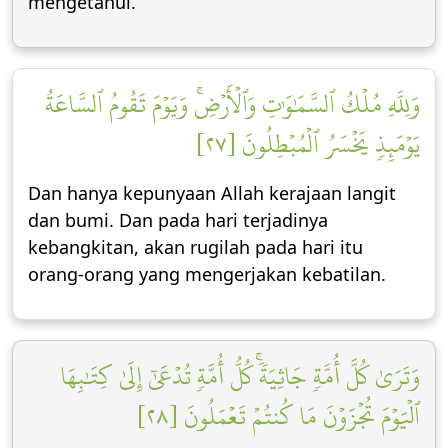
mengetahui.
وَلِلَّهِ مُلۡكُ ٱلسَّمَٰوَٰتِ وَٱلۡأَرۡضِۚ وَيَوۡمَ تَقُومُ ٱلسَّاعَةُ
يَوۡمَئِذٖ يَخۡسَرُ ٱلۡمُبۡطِلُونَ [٢٧]
Dan hanya kepunyaan Allah kerajaan langit
dan bumi. Dan pada hari terjadinya
kebangkitan, akan rugilah pada hari itu
orang-orang yang mengerjakan kebatilan.
وَتَرَىٰ كُلَّ أُمَّةٖ جَاثِيَةٗۚ كُلُّ أُمَّةٖ تُدۡعَىٰٓ إِلَىٰ كِتَٰبِهَا
ٱلۡيَوۡمَ تُجۡزَوۡنَ مَا كُنتُمۡ تَعۡمَلُونَ [٢٨]