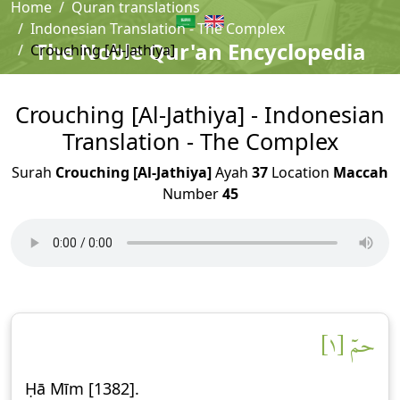
Home
Quran translations
Indonesian Translation - The Complex
The Noble Qur'an Encyclopedia
Crouching [Al-Jathiya]
Crouching [Al-Jathiya] - Indonesian
Translation - The Complex
Surah
Crouching [Al-Jathiya]
Ayah
37
Location
Maccah
Number
45
حمٓ [١]
Ḥā Mīm [1382].