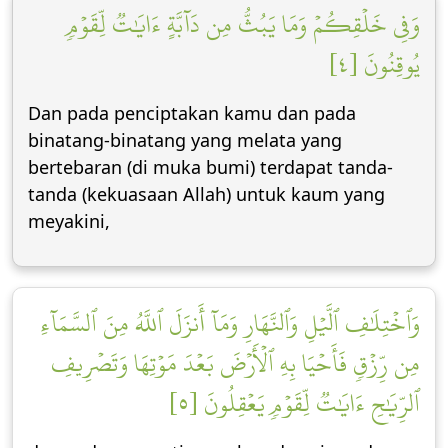
وَفِي خَلۡقِكُمۡ وَمَا يَبُثُّ مِن دَآبَّةٍ ءَايَٰتٞ لِّقَوۡمٖ
يُوقِنُونَ [٤]
Dan pada penciptakan kamu dan pada
binatang-binatang yang melata yang
bertebaran (di muka bumi) terdapat tanda-
tanda (kekuasaan Allah) untuk kaum yang
meyakini,
وَٱخۡتِلَٰفِ ٱلَّيۡلِ وَٱلنَّهَارِ وَمَآ أَنزَلَ ٱللَّهُ مِنَ ٱلسَّمَآءِ
مِن رِّزۡقٖ فَأَحۡيَا بِهِ ٱلۡأَرۡضَ بَعۡدَ مَوۡتِهَا وَتَصۡرِيفِ
ٱلرِّيَٰحِ ءَايَٰتٞ لِّقَوۡمٖ يَعۡقِلُونَ [٥]