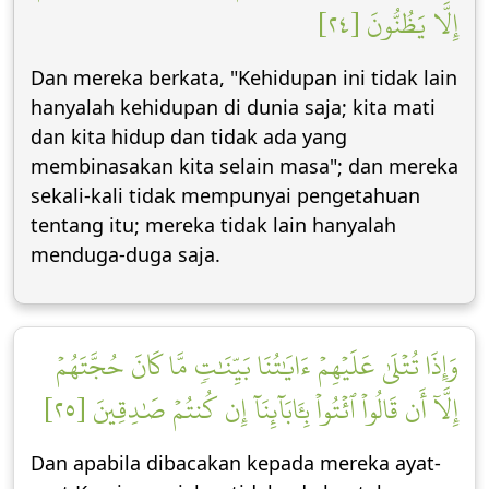
إِلَّا يَظُنُّونَ [٢٤]
Dan mereka berkata, "Kehidupan ini tidak lain
hanyalah kehidupan di dunia saja; kita mati
dan kita hidup dan tidak ada yang
membinasakan kita selain masa"; dan mereka
sekali-kali tidak mempunyai pengetahuan
tentang itu; mereka tidak lain hanyalah
menduga-duga saja.
وَإِذَا تُتۡلَىٰ عَلَيۡهِمۡ ءَايَٰتُنَا بَيِّنَٰتٖ مَّا كَانَ حُجَّتَهُمۡ
إِلَّآ أَن قَالُواْ ٱئۡتُواْ بِـَٔابَآئِنَآ إِن كُنتُمۡ صَٰدِقِينَ [٢٥]
Dan apabila dibacakan kepada mereka ayat-