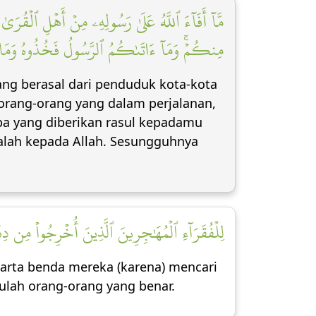
مَّآ أَفَآءَ ٱللَّهُ عَلَىٰ رَسُولِهِۦ مِنۡ أَهۡلِ ٱلۡقُرَى
مِنكُمۡۚ وَمَآ ءَاتَىٰكُمُ ٱلرَّسُولُ فَخُذُوهُ وَمَا نَهَ]
yang berasal dari penduduk kota-kota
 orang-orang yang dalam perjalanan,
Apa yang diberikan rasul kepadamu
alah kepada Allah. Sesungguhnya
لِلۡفُقَرَآءِ ٱلۡمُهَٰجِرِينَ ٱلَّذِينَ أُخۡرِجُواْ مِن دِي]
harta benda mereka (karena) mencari
ulah orang-orang yang benar.