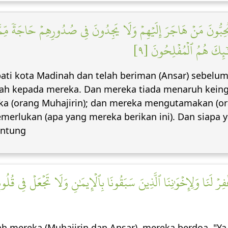
 يُحِبُّونَ مَنۡ هَاجَرَ إِلَيۡهِمۡ وَلَا يَجِدُونَ فِي صُدُورِهِمۡ حَاجَةٗ مِّمَّآ
ٓئِكَ هُمُ ٱلۡمُفۡلِحُونَ [٩
i kota Madinah dan telah beriman (Ansar) sebelum 
rah kepada mereka. Dan mereka tiada menaruh keing
a (orang Muhajirin); dan mereka mengutamakan (oran
erlukan (apa yang mereka berikan ini). Dan siapa yan
untung
ۡ لَنَا وَلِإِخۡوَٰنِنَا ٱلَّذِينَ سَبَقُونَا بِٱلۡإِيمَٰنِ وَلَا تَجۡعَلۡ فِي قُلُوبِنَ
h mereka (Muhajirin dan Ansar), mereka berdoa, "Ya