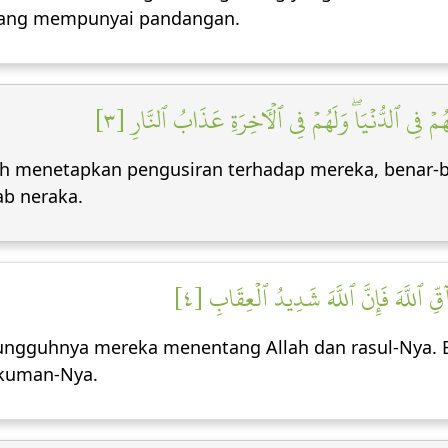
 yang mempunyai pandangan.
هُمۡ فِي ٱلدُّنۡيَاۖ وَلَهُمۡ فِي ٱلۡأٓخِرَةِ عَذَابُ ٱلنَّارِ [٣
elah menetapkan pengusiran terhadap mereka, benar
ab neraka.
آقِّ ٱللَّهَ فَإِنَّ ٱللَّهَ شَدِيدُ ٱلۡعِقَابِ [٤
sungguhnya mereka menentang Allah dan rasul-Nya. 
ukuman-Nya.