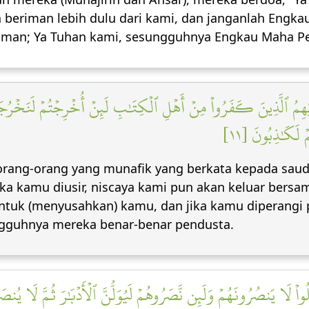
h beriman lebih dulu dari kami, dan janganlah Engk
iman; Ya Tuhan kami, sesungguhnya Engkau Maha P
َٰنِهِمُ ٱلَّذِينَ كَفَرُواْ مِنۡ أَهۡلِ ٱلۡكِتَٰبِ لَئِنۡ أُخۡرِجۡتُمۡ لَنَخۡر
مۡ لَكَٰذِبُونَ [١١
ang-orang yang munafik yang berkata kepada sauda
 jika kamu diusir, niscaya kami pun akan keluar ber
untuk (menyusahkan) kamu, dan jika kamu diperangi
gguhnya mereka benar-benar pendusta.
واْ لَا يَنصُرُونَهُمۡ وَلَئِن نَّصَرُوهُمۡ لَيُوَلُّنَّ ٱلۡأَدۡبَٰرَ ثُمَّ لَا يُنصَ