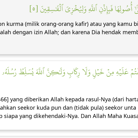
َىٰٓ أُصُولِهَا فَبِإِذۡنِ ٱللَّهِ وَلِيُخۡزِيَ ٱلۡفَٰسِقِينَ [٥
 kurma (milik orang-orang kafir) atau yang kamu bi
alah dengan izin Allah; dan karena Dia hendak mem
ۡجَفۡتُمۡ عَلَيۡهِ مِنۡ خَيۡلٖ وَلَا رِكَابٖ وَلَٰكِنَّ ٱللَّهَ يُسَلِّطُ رُسُلَهُۥ ع
466] yang diberikan Allah kepada rasul-Nya (dari ha
hkan seekor kuda pun dan (tidak pula) seekor unta 
 siapa yang dikehendaki-Nya. Dan Allah Maha Kuasa