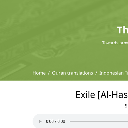
Th
Towards provi
Home
Quran translations
Indonesian T
Exile [Al-Ha
S