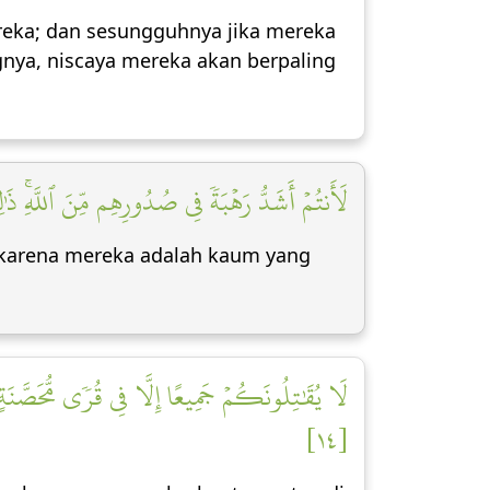
ereka; dan sesungguhnya jika mereka
nya, niscaya mereka akan berpaling
لَأَنتُمۡ أَشَدُّ رَهۡبَةٗ فِي صُدُورِهِم مِّنَ ٱللَّهِۚ ذَٰلِ]
u karena mereka adalah kaum yang
لَا يُقَٰتِلُونَكُمۡ جَمِيعًا إِلَّا فِي قُرٗى مُّحَصَّنَةٍ أ
[١٤]