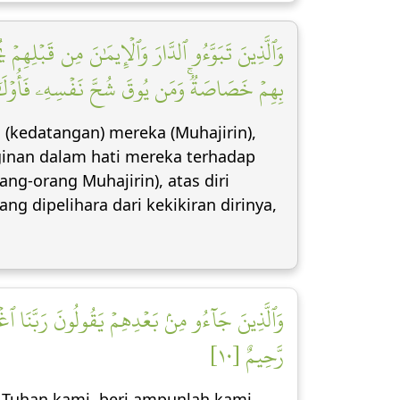
وَٱلَّذِينَ تَبَوَّءُو ٱلدَّارَ وَٱلۡإِيمَٰنَ مِن قَبۡلِهِمۡ
بِهِمۡ خَصَاصَةٞۚ وَمَن يُوقَ شُحَّ نَفۡسِهِۦ فَأُوْلَٰ]
(kedatangan) mereka (Muhajirin),
inan dalam hati mereka terhadap
g-orang Muhajirin), atas diri
g dipelihara dari kekikiran dirinya,
وَٱلَّذِينَ جَآءُو مِنۢ بَعۡدِهِمۡ يَقُولُونَ رَبَّنَا ٱغۡفِر
رَّحِيمٌ [١٠]
 Tuhan kami, beri ampunlah kami