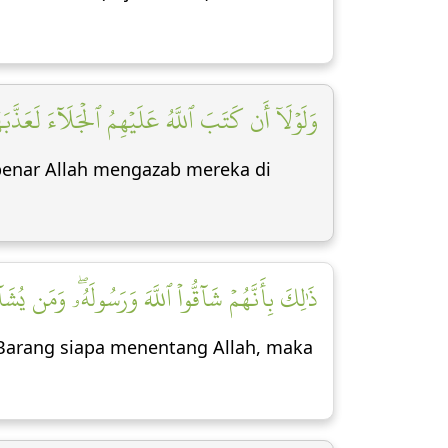
وَلَوۡلَآ أَن كَتَبَ ٱللَّهُ عَلَيۡهِمُ ٱلۡجَلَآءَ لَعَذَّبَ]
-benar Allah mengazab mereka di
ذَٰلِكَ بِأَنَّهُمۡ شَآقُّواْ ٱللَّهَ وَرَسُولَهُۥۖ وَمَن يُشَ]
Barang siapa menentang Allah, maka