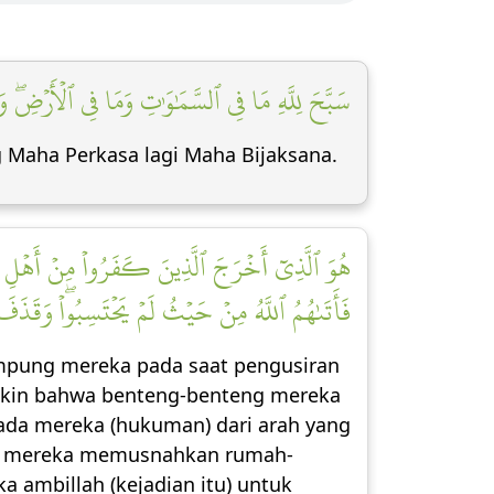
سَبَّحَ لِلَّهِ مَا فِي ٱلسَّمَٰوَٰتِ وَمَا فِي ٱلۡأَرۡضِۖ و]
g Maha Perkasa lagi Maha Bijaksana.
هُوَ ٱلَّذِيٓ أَخۡرَجَ ٱلَّذِينَ كَفَرُواْ مِنۡ أَهۡلِ ٱلۡك
فَأَتَىٰهُمُ ٱللَّهُ مِنۡ حَيۡثُ لَمۡ يَحۡتَسِبُواْۖ وَقَذَف]
kampung mereka pada saat pengusiran
akin bahwa benteng-benteng mereka
ada mereka (hukuman) dari arah yang
a; mereka memusnahkan rumah-
 ambillah (kejadian itu) untuk