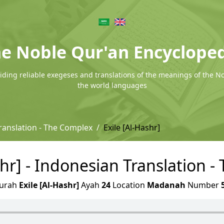
e Noble Qur'an Encyclope
ding reliable exegeses and translations of the meanings of the N
the world languages
ranslation - The Complex
Exile [Al-Hashr]
shr] - Indonesian Translation 
urah
Exile [Al-Hashr]
Ayah
24
Location
Madanah
Number