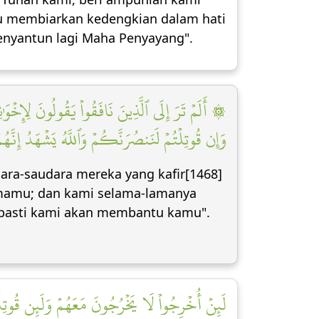
au membiarkan kedengkian dalam hati
enyantun lagi Maha Penyayang".
أَلَمۡ تَرَ إِلَى ٱلَّذِينَ نَافَقُواْ يَقُولُونَ لِإِخۡو
وَإِن قُوتِلۡتُمۡ لَنَنصُرَنَّكُمۡ وَٱللَّهُ يَشۡهَدُ إِنَّهُ]
ra-saudara mereka yang kafir[1468]
samamu; dan kami selama-lamanya
 pasti kami akan membantu kamu".
لَئِنۡ أُخۡرِجُواْ لَا يَخۡرُجُونَ مَعَهُمۡ وَلَئِن قُوتِلُ]