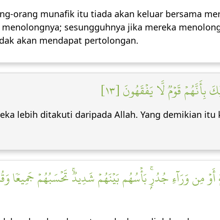
ang-orang munafik itu tiada akan keluar bersama m
an menolongnya; sesungguhnya jika mereka menolong
tidak akan mendapat pertolongan.
كَ بِأَنَّهُمۡ قَوۡمٞ لَّا يَفۡقَهُونَ [١٣
a lebih ditakuti daripada Allah. Yang demikian it
َوۡ مِن وَرَآءِ جُدُرِۭۚ بَأۡسُهُم بَيۡنَهُمۡ شَدِيدٞۚ تَحۡسَبُهُمۡ جَمِيعٗا وَقُلُوب