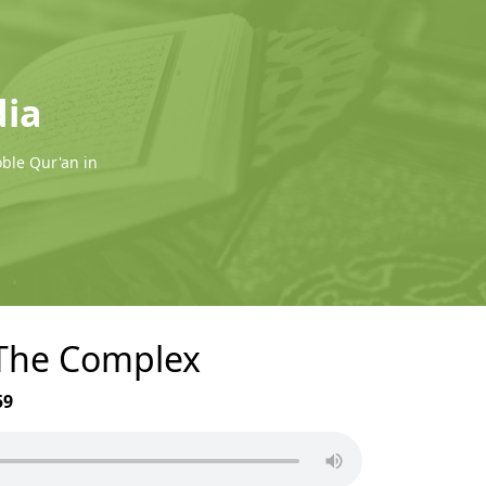
dia
oble Qur'an in
- The Complex
59