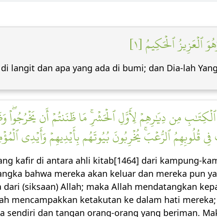
َهُوَ ٱلۡعَزِيزُ ٱلۡحَكِيمُ [١
di langit dan apa yang ada di bumi; dan Dia-lah Yan
ِتَٰبِ مِن دِيَٰرِهِمۡ لِأَوَّلِ ٱلۡحَشۡرِۚ مَا ظَنَنتُمۡ أَن يَخۡرُجُواْۖ وَظَنُّ
َ فِي قُلُوبِهِمُ ٱلرُّعۡبَۚ يُخۡرِبُونَ بُيُوتَهُم بِأَيۡدِيهِمۡ وَأَيۡدِي ٱلۡمُؤۡمِن
ng kafir di antara ahli kitab[1464] dari kampung-
yangka bahwa mereka akan keluar dan mereka pun y
ari (siksaan) Allah; maka Allah mendatangkan kep
llah mencampakkan ketakutan ke dalam hati merek
sendiri dan tangan orang-orang yang beriman. Maka