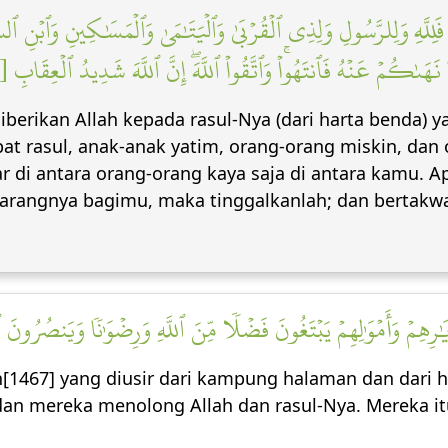
ٰ فَلِلَّهِ وَلِلرَّسُولِ وَلِذِي ٱلۡقُرۡبَىٰ وَٱلۡيَتَٰمَىٰ وَٱلۡمَسَٰكِينِ وَٱبۡنِ ٱ
ىٰكُمۡ عَنۡهُ فَٱنتَهُواْۚ وَٱتَّقُواْ ٱللَّهَۖ إِنَّ ٱللَّهَ شَدِيدُ ٱلۡعِقَابِ [٧
diberikan Allah kepada rasul-Nya (dari harta benda) 
bat rasul, anak-anak yatim, orang-orang miskin, dan
ar di antara orang-orang kaya saja di antara kamu. 
ilarangnya bagimu, maka tinggalkanlah; dan bertakw
َٰرِهِمۡ وَأَمۡوَٰلِهِمۡ يَبۡتَغُونَ فَضۡلٗا مِّنَ ٱللَّهِ وَرِضۡوَٰنٗا وَيَنصُرُونَ ٱ
ah[1467] yang diusir dari kampung halaman dan dari 
 dan mereka menolong Allah dan rasul-Nya. Mereka it