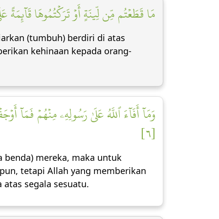
مَا قَطَعۡتُم مِّن لِّينَةٍ أَوۡ تَرَكۡتُمُوهَا قَآئِمَةً عَل]
arkan (tumbuh) berdiri di atas
berikan kehinaan kepada orang-
وَمَآ أَفَآءَ ٱللَّهُ عَلَىٰ رَسُولِهِۦ مِنۡهُمۡ فَمَآ أَو
[٦]
rta benda) mereka, maka untuk
pun, tetapi Allah yang memberikan
 atas segala sesuatu.