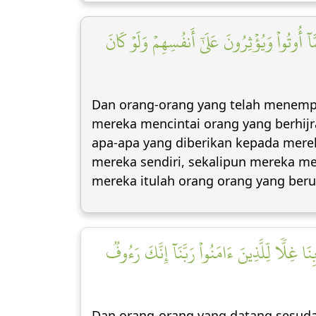
 أُوتُواْ وَيُؤۡثِرُونَ عَلَىٰٓ أَنفُسِهِمۡ وَلَوۡ كَانَ
Dan orang-orang yang telah menempat
mereka mencintai orang yang berhij
apa-apa yang diberikan kepada merek
mereka sendiri, sekalipun mereka mem
mereka itulah orang orang yang ber
ا غِلّٗا لِّلَّذِينَ ءَامَنُواْ رَبَّنَآ إِنَّكَ رَءُوفٞ
Dan orang-orang yang datang sesuda