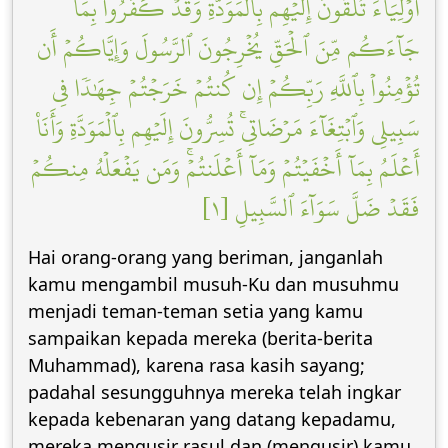
أَوۡلِيَآءَ تُلۡقُونَ إِلَيۡهِم بِٱلۡمَوَدَّةِ وَقَدۡ كَفَرُواْ بِمَا
جَآءَكُم مِّنَ ٱلۡحَقِّ يُخۡرِجُونَ ٱلرَّسُولَ وَإِيَّاكُمۡ أَن
تُؤۡمِنُواْ بِٱللَّهِ رَبِّكُمۡ إِن كُنتُمۡ خَرَجۡتُمۡ جِهَٰدٗا فِي
سَبِيلِي وَٱبۡتِغَآءَ مَرۡضَاتِيۚ تُسِرُّونَ إِلَيۡهِم بِٱلۡمَوَدَّةِ وَأَنَا۠
أَعۡلَمُ بِمَآ أَخۡفَيۡتُمۡ وَمَآ أَعۡلَنتُمۡۚ وَمَن يَفۡعَلۡهُ مِنكُمۡ
فَقَدۡ ضَلَّ سَوَآءَ ٱلسَّبِيلِ [١]
Hai orang-orang yang beriman, janganlah
kamu mengambil musuh-Ku dan musuhmu
menjadi teman-teman setia yang kamu
sampaikan kepada mereka (berita-berita
Muhammad), karena rasa kasih sayang;
padahal sesungguhnya mereka telah ingkar
kepada kebenaran yang datang kepadamu,
mereka mengusir rasul dan (mengusir) kamu