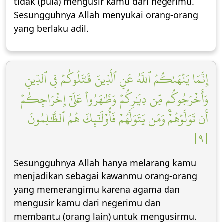
tidak (pula) mengusir kamu dari negerimu.
Sesungguhnya Allah menyukai orang-orang
yang berlaku adil.
إِنَّمَا يَنۡهَىٰكُمُ ٱللَّهُ عَنِ ٱلَّذِينَ قَٰتَلُوكُمۡ فِي ٱلدِّينِ
وَأَخۡرَجُوكُم مِّن دِيَٰرِكُمۡ وَظَٰهَرُواْ عَلَىٰٓ إِخۡرَاجِكُمۡ
أَن تَوَلَّوۡهُمۡۚ وَمَن يَتَوَلَّهُمۡ فَأُوْلَٰٓئِكَ هُمُ ٱلظَّٰلِمُونَ
[٩]
Sesungguhnya Allah hanya melarang kamu
menjadikan sebagai kawanmu orang-orang
yang memerangimu karena agama dan
mengusir kamu dari negerimu dan
membantu (orang lain) untuk mengusirmu.