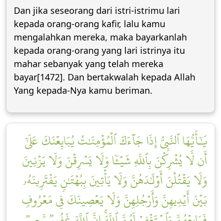
Dan jika seseorang dari istri-istrimu lari
kepada orang-orang kafir, lalu kamu
mengalahkan mereka, maka bayarkanlah
kepada orang-orang yang lari istrinya itu
mahar sebanyak yang telah mereka
bayar[1472]. Dan bertakwalah kepada Allah
Yang kepada-Nya kamu beriman.
يَٰٓأَيُّهَا ٱلنَّبِيُّ إِذَا جَآءَكَ ٱلۡمُؤۡمِنَٰتُ يُبَايِعۡنَكَ عَلَىٰٓ
أَن لَّا يُشۡرِكۡنَ بِٱللَّهِ شَيۡـٔٗا وَلَا يَسۡرِقۡنَ وَلَا يَزۡنِينَ
وَلَا يَقۡتُلۡنَ أَوۡلَٰدَهُنَّ وَلَا يَأۡتِينَ بِبُهۡتَٰنٖ يَفۡتَرِينَهُۥ
بَيۡنَ أَيۡدِيهِنَّ وَأَرۡجُلِهِنَّ وَلَا يَعۡصِينَكَ فِي مَعۡرُوفٖ
فَبَايِعۡهُنَّ وَٱسۡتَغۡفِرۡ لَهُنَّ ٱللَّهَۚ إِنَّ ٱللَّهَ غَفُورٞ رَّحِيمٞ