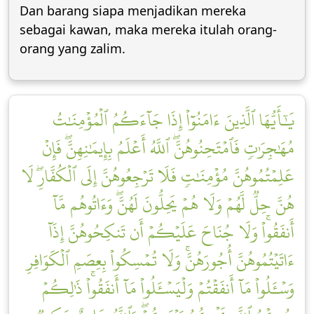
Dan barang siapa menjadikan mereka
sebagai kawan, maka mereka itulah orang-
orang yang zalim.
يَٰٓأَيُّهَا ٱلَّذِينَ ءَامَنُوٓاْ إِذَا جَآءَكُمُ ٱلۡمُؤۡمِنَٰتُ
مُهَٰجِرَٰتٖ فَٱمۡتَحِنُوهُنَّۖ ٱللَّهُ أَعۡلَمُ بِإِيمَٰنِهِنَّۖ فَإِنۡ
عَلِمۡتُمُوهُنَّ مُؤۡمِنَٰتٖ فَلَا تَرۡجِعُوهُنَّ إِلَى ٱلۡكُفَّارِۖ لَا
هُنَّ حِلّٞ لَّهُمۡ وَلَا هُمۡ يَحِلُّونَ لَهُنَّۖ وَءَاتُوهُم مَّآ
أَنفَقُواْۚ وَلَا جُنَاحَ عَلَيۡكُمۡ أَن تَنكِحُوهُنَّ إِذَآ
ءَاتَيۡتُمُوهُنَّ أُجُورَهُنَّۚ وَلَا تُمۡسِكُواْ بِعِصَمِ ٱلۡكَوَافِرِ
وَسۡـَٔلُواْ مَآ أَنفَقۡتُمۡ وَلۡيَسۡـَٔلُواْ مَآ أَنفَقُواْۚ ذَٰلِكُمۡ