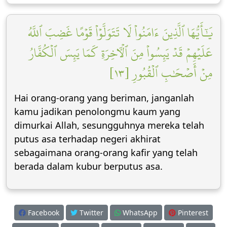
يَٰٓأَيُّهَا ٱلَّذِينَ ءَامَنُواْ لَا تَتَوَلَّوۡاْ قَوۡمًا غَضِبَ ٱللَّهُ
عَلَيۡهِمۡ قَدۡ يَئِسُواْ مِنَ ٱلۡأٓخِرَةِ كَمَا يَئِسَ ٱلۡكُفَّارُ
مِنۡ أَصۡحَٰبِ ٱلۡقُبُورِ [١٣]
Hai orang-orang yang beriman, janganlah
kamu jadikan penolongmu kaum yang
dimurkai Allah, sesungguhnya mereka telah
putus asa terhadap negeri akhirat
sebagaimana orang-orang kafir yang telah
berada dalam kubur berputus asa.
Facebook
Twitter
WhatsApp
Pinterest