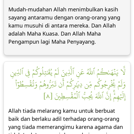
Mudah-mudahan Allah menimbulkan kasih
sayang antaramu dengan orang-orang yang
kamu musuhi di antara mereka. Dan Allah
adalah Maha Kuasa. Dan Allah Maha
Pengampun lagi Maha Penyayang.
لَّا يَنۡهَىٰكُمُ ٱللَّهُ عَنِ ٱلَّذِينَ لَمۡ يُقَٰتِلُوكُمۡ فِي ٱلدِّينِ
وَلَمۡ يُخۡرِجُوكُم مِّن دِيَٰرِكُمۡ أَن تَبَرُّوهُمۡ وَتُقۡسِطُوٓاْ
إِلَيۡهِمۡۚ إِنَّ ٱللَّهَ يُحِبُّ ٱلۡمُقۡسِطِينَ [٨]
Allah tiada melarang kamu untuk berbuat
baik dan berlaku adil terhadap orang-orang
yang tiada memerangimu karena agama dan