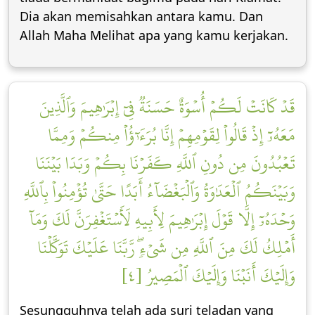
Dia akan memisahkan antara kamu. Dan
Allah Maha Melihat apa yang kamu kerjakan.
قَدۡ كَانَتۡ لَكُمۡ أُسۡوَةٌ حَسَنَةٞ فِيٓ إِبۡرَٰهِيمَ وَٱلَّذِينَ
مَعَهُۥٓ إِذۡ قَالُواْ لِقَوۡمِهِمۡ إِنَّا بُرَءَٰٓؤُاْ مِنكُمۡ وَمِمَّا
تَعۡبُدُونَ مِن دُونِ ٱللَّهِ كَفَرۡنَا بِكُمۡ وَبَدَا بَيۡنَنَا
وَبَيۡنَكُمُ ٱلۡعَدَٰوَةُ وَٱلۡبَغۡضَآءُ أَبَدًا حَتَّىٰ تُؤۡمِنُواْ بِٱللَّهِ
وَحۡدَهُۥٓ إِلَّا قَوۡلَ إِبۡرَٰهِيمَ لِأَبِيهِ لَأَسۡتَغۡفِرَنَّ لَكَ وَمَآ
أَمۡلِكُ لَكَ مِنَ ٱللَّهِ مِن شَيۡءٖۖ رَّبَّنَا عَلَيۡكَ تَوَكَّلۡنَا
وَإِلَيۡكَ أَنَبۡنَا وَإِلَيۡكَ ٱلۡمَصِيرُ [٤]
Sesungguhnya telah ada suri teladan yang