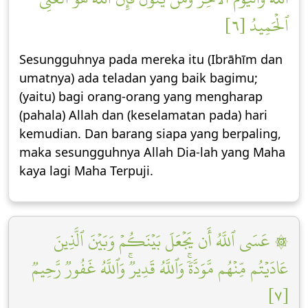
ٱلۡحَمِيدُ [٦]
Sesungguhnya pada mereka itu (Ibrāhīm dan
umatnya) ada teladan yang baik bagimu;
(yaitu) bagi orang-orang yang mengharap
(pahala) Allah dan (keselamatan pada) hari
kemudian. Dan barang siapa yang berpaling,
maka sesungguhnya Allah Dia-lah yang Maha
kaya lagi Maha Terpuji.
۞ عَسَى ٱللَّهُ أَن يَجۡعَلَ بَيۡنَكُمۡ وَبَيۡنَ ٱلَّذِينَ
عَادَيۡتُم مِّنۡهُم مَّوَدَّةٗۚ وَٱللَّهُ قَدِيرٞۚ وَٱللَّهُ غَفُورٞ رَّحِيمٞ
[٧]