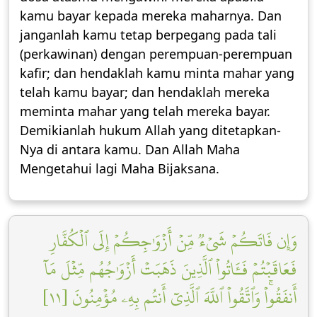
kamu bayar kepada mereka maharnya. Dan
janganlah kamu tetap berpegang pada tali
(perkawinan) dengan perempuan-perempuan
kafir; dan hendaklah kamu minta mahar yang
telah kamu bayar; dan hendaklah mereka
meminta mahar yang telah mereka bayar.
Demikianlah hukum Allah yang ditetapkan-
Nya di antara kamu. Dan Allah Maha
Mengetahui lagi Maha Bijaksana.
وَإِن فَاتَكُمۡ شَيۡءٞ مِّنۡ أَزۡوَٰجِكُمۡ إِلَى ٱلۡكُفَّارِ
فَعَاقَبۡتُمۡ فَـَٔاتُواْ ٱلَّذِينَ ذَهَبَتۡ أَزۡوَٰجُهُم مِّثۡلَ مَآ
أَنفَقُواْۚ وَٱتَّقُواْ ٱللَّهَ ٱلَّذِيٓ أَنتُم بِهِۦ مُؤۡمِنُونَ [١١]