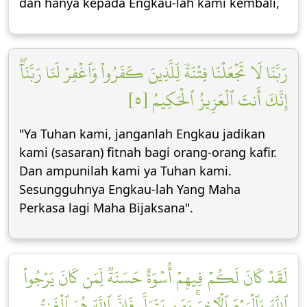
dan hanya kepada Engkau-lah kami kembali,
رَبَّنَا لَا تَجۡعَلۡنَا فِتۡنَةٗ لِّلَّذِينَ كَفَرُواْ وَٱغۡفِرۡ لَنَا رَبَّنَآۖ
إِنَّكَ أَنتَ ٱلۡعَزِيزُ ٱلۡحَكِيمُ [٥]
"Ya Tuhan kami, janganlah Engkau jadikan
kami (sasaran) fitnah bagi orang-orang kafir.
Dan ampunilah kami ya Tuhan kami.
Sesungguhnya Engkau-lah Yang Maha
Perkasa lagi Maha Bijaksana".
لَقَدۡ كَانَ لَكُمۡ فِيهِمۡ أُسۡوَةٌ حَسَنَةٞ لِّمَن كَانَ يَرۡجُواْ
ٱللَّهَ وَٱلۡيَوۡمَ ٱلۡأٓخِرَۚ وَمَن يَتَوَلَّ فَإِنَّ ٱللَّهَ هُوَ ٱلۡغَنِيُّ