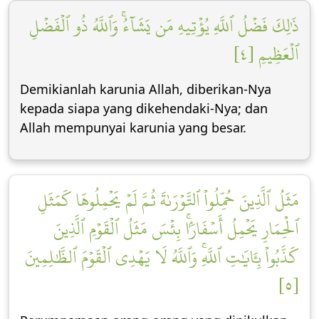
ذَٰلِكَ فَضۡلُ ٱللَّهِ يُؤۡتِيهِ مَن يَشَآءُۚ وَٱللَّهُ ذُو ٱلۡفَضۡلِ
ٱلۡعَظِيمِ [٤]
Demikianlah karunia Allah, diberikan-Nya
kepada siapa yang dikehendaki-Nya; dan
Allah mempunyai karunia yang besar.
مَثَلُ ٱلَّذِينَ حُمِّلُواْ ٱلتَّوۡرَىٰةَ ثُمَّ لَمۡ يَحۡمِلُوهَا كَمَثَلِ
ٱلۡحِمَارِ يَحۡمِلُ أَسۡفَارَۢاۚ بِئۡسَ مَثَلُ ٱلۡقَوۡمِ ٱلَّذِينَ
كَذَّبُواْ بِـَٔايَٰتِ ٱللَّهِۚ وَٱللَّهُ لَا يَهۡدِي ٱلۡقَوۡمَ ٱلظَّٰلِمِينَ
[٥]