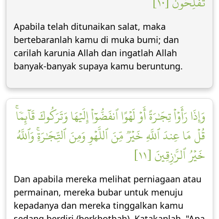
تُفۡلِحُونَ [١٠]
Apabila telah ditunaikan salat, maka
bertebaranlah kamu di muka bumi; dan
carilah karunia Allah dan ingatlah Allah
banyak-banyak supaya kamu beruntung.
وَإِذَا رَأَوۡاْ تِجَٰرَةً أَوۡ لَهۡوًا ٱنفَضُّوٓاْ إِلَيۡهَا وَتَرَكُوكَ قَآئِمٗاۚ
قُلۡ مَا عِندَ ٱللَّهِ خَيۡرٞ مِّنَ ٱللَّهۡوِ وَمِنَ ٱلتِّجَٰرَةِۚ وَٱللَّهُ
خَيۡرُ ٱلرَّٰزِقِينَ [١١]
Dan apabila mereka melihat perniagaan atau
permainan, mereka bubar untuk menuju
kepadanya dan mereka tinggalkan kamu
sedang berdiri (berkhotbah). Katakanlah, "Apa