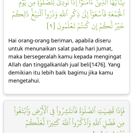
يَٰٓأَيُّهَا ٱلَّذِينَ ءَامَنُوٓاْ إِذَا نُودِيَ لِلصَّلَوٰةِ مِن يَوۡمِ
ٱلۡجُمُعَةِ فَٱسۡعَوۡاْ إِلَىٰ ذِكۡرِ ٱللَّهِ وَذَرُواْ ٱلۡبَيۡعَۚ ذَٰلِكُمۡ
خَيۡرٞ لَّكُمۡ إِن كُنتُمۡ تَعۡلَمُونَ [٩]
Hai orang-orang beriman, apabila diseru
untuk menunaikan salat pada hari Jumat,
maka bersegeralah kamu kepada mengingat
Allah dan tinggalkanlah jual beli[1476]. Yang
demikian itu lebih baik bagimu jika kamu
mengetahui.
فَإِذَا قُضِيَتِ ٱلصَّلَوٰةُ فَٱنتَشِرُواْ فِي ٱلۡأَرۡضِ وَٱبۡتَغُواْ
مِن فَضۡلِ ٱللَّهِ وَٱذۡكُرُواْ ٱللَّهَ كَثِيرٗا لَّعَلَّكُمۡ