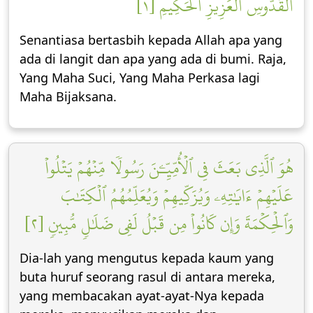
ٱلۡقُدُّوسِ ٱلۡعَزِيزِ ٱلۡحَكِيمِ [١]
Senantiasa bertasbih kepada Allah apa yang
ada di langit dan apa yang ada di bumi. Raja,
Yang Maha Suci, Yang Maha Perkasa lagi
Maha Bijaksana.
هُوَ ٱلَّذِي بَعَثَ فِي ٱلۡأُمِّيِّـۧنَ رَسُولٗا مِّنۡهُمۡ يَتۡلُواْ
عَلَيۡهِمۡ ءَايَٰتِهِۦ وَيُزَكِّيهِمۡ وَيُعَلِّمُهُمُ ٱلۡكِتَٰبَ
وَٱلۡحِكۡمَةَ وَإِن كَانُواْ مِن قَبۡلُ لَفِي ضَلَٰلٖ مُّبِينٖ [٢]
Dia-lah yang mengutus kepada kaum yang
buta huruf seorang rasul di antara mereka,
yang membacakan ayat-ayat-Nya kepada