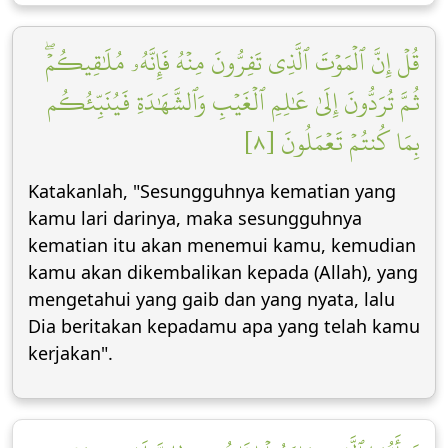
قُلۡ إِنَّ ٱلۡمَوۡتَ ٱلَّذِي تَفِرُّونَ مِنۡهُ فَإِنَّهُۥ مُلَٰقِيكُمۡۖ
ثُمَّ تُرَدُّونَ إِلَىٰ عَٰلِمِ ٱلۡغَيۡبِ وَٱلشَّهَٰدَةِ فَيُنَبِّئُكُم
بِمَا كُنتُمۡ تَعۡمَلُونَ [٨]
Katakanlah, "Sesungguhnya kematian yang
kamu lari darinya, maka sesungguhnya
kematian itu akan menemui kamu, kemudian
kamu akan dikembalikan kepada (Allah), yang
mengetahui yang gaib dan yang nyata, lalu
Dia beritakan kepadamu apa yang telah kamu
kerjakan".