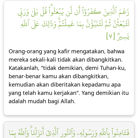
زَعَمَ ٱلَّذِينَ كَفَرُوٓاْ أَن لَّن يُبۡعَثُواْۚ قُلۡ بَلَىٰ وَرَبِّي
لَتُبۡعَثُنَّ ثُمَّ لَتُنَبَّؤُنَّ بِمَا عَمِلۡتُمۡۚ وَذَٰلِكَ عَلَى ٱللَّهِ
يَسِيرٞ [٧]
Orang-orang yang kafir mengatakan, bahwa
mereka sekali-kali tidak akan dibangkitkan.
Katakanlah, "tidak demikian, demi Tuhan-ku,
benar-benar kamu akan dibangkitkan,
kemudian akan diberitakan kepadamu apa
yang telah kamu kerjakan". Yang demikian itu
adalah mudah bagi Allah.
فَـَٔامِنُواْ بِٱللَّهِ وَرَسُولِهِۦ وَٱلنُّورِ ٱلَّذِيٓ أَنزَلۡنَاۚ وَٱللَّهُ بِمَا