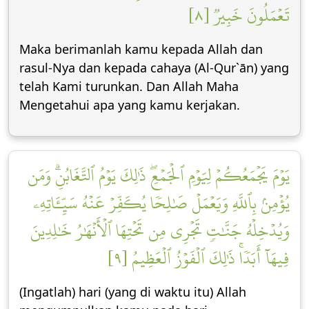
تَعۡمَلُونَ خَبِيرٞ [٨]
Maka berimanlah kamu kepada Allah dan
rasul-Nya dan kepada cahaya (Al-Qur`ān) yang
telah Kami turunkan. Dan Allah Maha
Mengetahui apa yang kamu kerjakan.
يَوۡمَ يَجۡمَعُكُمۡ لِيَوۡمِ ٱلۡجَمۡعِۖ ذَٰلِكَ يَوۡمُ ٱلتَّغَابُنِۗ وَمَن
يُؤۡمِنۢ بِٱللَّهِ وَيَعۡمَلۡ صَٰلِحٗا يُكَفِّرۡ عَنۡهُ سَيِّـَٔاتِهِۦ
وَيُدۡخِلۡهُ جَنَّٰتٖ تَجۡرِي مِن تَحۡتِهَا ٱلۡأَنۡهَٰرُ خَٰلِدِينَ
فِيهَآ أَبَدٗاۚ ذَٰلِكَ ٱلۡفَوۡزُ ٱلۡعَظِيمُ [٩]
(Ingatlah) hari (yang di waktu itu) Allah