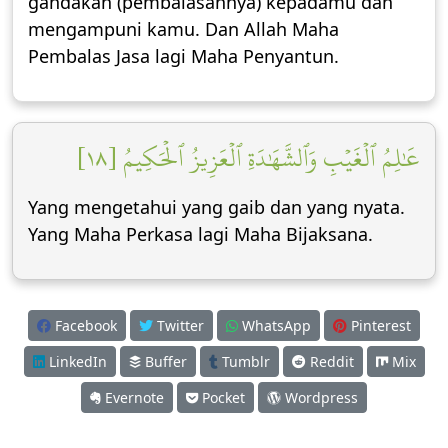
gandakan (pembalasannya) kepadamu dan
mengampuni kamu. Dan Allah Maha
Pembalas Jasa lagi Maha Penyantun.
عَٰلِمُ ٱلۡغَيۡبِ وَٱلشَّهَٰدَةِ ٱلۡعَزِيزُ ٱلۡحَكِيمُ [١٨]
Yang mengetahui yang gaib dan yang nyata.
Yang Maha Perkasa lagi Maha Bijaksana.
Facebook
Twitter
WhatsApp
Pinterest
LinkedIn
Buffer
Tumblr
Reddit
Mix
Evernote
Pocket
Wordpress