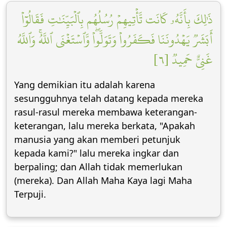
ذَٰلِكَ بِأَنَّهُۥ كَانَت تَّأۡتِيهِمۡ رُسُلُهُم بِٱلۡبَيِّنَٰتِ فَقَالُوٓاْ
أَبَشَرٞ يَهۡدُونَنَا فَكَفَرُواْ وَتَوَلَّواْۖ وَّٱسۡتَغۡنَى ٱللَّهُۚ وَٱللَّهُ
غَنِيٌّ حَمِيدٞ [٦]
Yang demikian itu adalah karena
sesungguhnya telah datang kepada mereka
rasul-rasul mereka membawa keterangan-
keterangan, lalu mereka berkata, "Apakah
manusia yang akan memberi petunjuk
kepada kami?" lalu mereka ingkar dan
berpaling; dan Allah tidak memerlukan
(mereka). Dan Allah Maha Kaya lagi Maha
Terpuji.