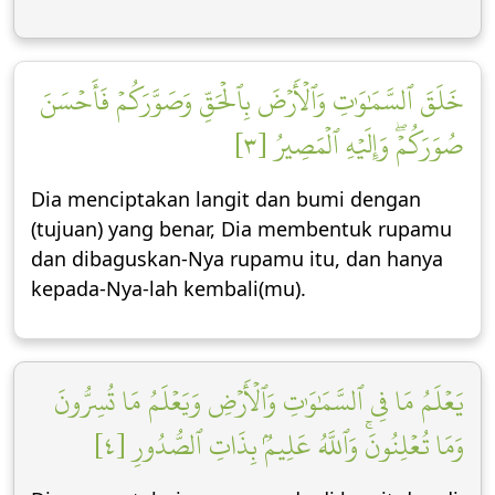
خَلَقَ ٱلسَّمَٰوَٰتِ وَٱلۡأَرۡضَ بِٱلۡحَقِّ وَصَوَّرَكُمۡ فَأَحۡسَنَ
صُوَرَكُمۡۖ وَإِلَيۡهِ ٱلۡمَصِيرُ [٣]
Dia menciptakan langit dan bumi dengan
(tujuan) yang benar, Dia membentuk rupamu
dan dibaguskan-Nya rupamu itu, dan hanya
kepada-Nya-lah kembali(mu).
يَعۡلَمُ مَا فِي ٱلسَّمَٰوَٰتِ وَٱلۡأَرۡضِ وَيَعۡلَمُ مَا تُسِرُّونَ
وَمَا تُعۡلِنُونَۚ وَٱللَّهُ عَلِيمُۢ بِذَاتِ ٱلصُّدُورِ [٤]