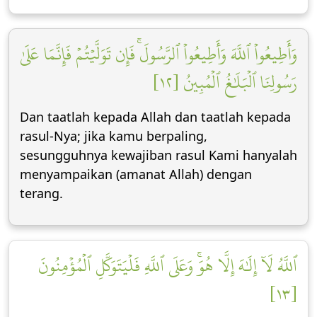
وَأَطِيعُواْ ٱللَّهَ وَأَطِيعُواْ ٱلرَّسُولَۚ فَإِن تَوَلَّيۡتُمۡ فَإِنَّمَا عَلَىٰ
رَسُولِنَا ٱلۡبَلَٰغُ ٱلۡمُبِينُ [١٢]
Dan taatlah kepada Allah dan taatlah kepada
rasul-Nya; jika kamu berpaling,
sesungguhnya kewajiban rasul Kami hanyalah
menyampaikan (amanat Allah) dengan
terang.
ٱللَّهُ لَآ إِلَٰهَ إِلَّا هُوَۚ وَعَلَى ٱللَّهِ فَلۡيَتَوَكَّلِ ٱلۡمُؤۡمِنُونَ
[١٣]