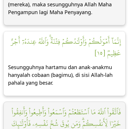
(mereka), maka sesungguhnya Allah Maha
Pengampun lagi Maha Penyayang.
إِنَّمَآ أَمۡوَٰلُكُمۡ وَأَوۡلَٰدُكُمۡ فِتۡنَةٞۚ وَٱللَّهُ عِندَهُۥٓ أَجۡرٌ
عَظِيمٞ [١٥]
Sesungguhnya hartamu dan anak-anakmu
hanyalah cobaan (bagimu), di sisi Allah-lah
pahala yang besar.
فَٱتَّقُواْ ٱللَّهَ مَا ٱسۡتَطَعۡتُمۡ وَٱسۡمَعُواْ وَأَطِيعُواْ وَأَنفِقُواْ
خَيۡرٗا لِّأَنفُسِكُمۡۗ وَمَن يُوقَ شُحَّ نَفۡسِهِۦ فَأُوْلَٰٓئِكَ