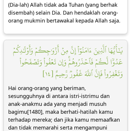
(Dia-lah) Allah tidak ada Tuhan (yang berhak
disembah) selain Dia. Dan hendaklah orang-
orang mukmin bertawakal kepada Allah saja.
يَٰٓأَيُّهَا ٱلَّذِينَ ءَامَنُوٓاْ إِنَّ مِنۡ أَزۡوَٰجِكُمۡ وَأَوۡلَٰدِكُمۡ
عَدُوّٗا لَّكُمۡ فَٱحۡذَرُوهُمۡۚ وَإِن تَعۡفُواْ وَتَصۡفَحُواْ
وَتَغۡفِرُواْ فَإِنَّ ٱللَّهَ غَفُورٞ رَّحِيمٌ [١٤]
Hai orang-orang yang beriman,
sesungguhnya di antara istri-istrimu dan
anak-anakmu ada yang menjadi musuh
bagimu[1480], maka berhati-hatilah kamu
terhadap mereka; dan jika kamu memaafkan
dan tidak memarahi serta mengampuni