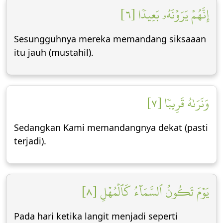
إِنَّهُمۡ يَرَوۡنَهُۥ بَعِيدٗا [٦]
Sesungguhnya mereka memandang siksaaan
itu jauh (mustahil).
وَنَرَىٰهُ قَرِيبٗا [٧]
Sedangkan Kami memandangnya dekat (pasti
terjadi).
يَوۡمَ تَكُونُ ٱلسَّمَآءُ كَٱلۡمُهۡلِ [٨]
Pada hari ketika langit menjadi seperti