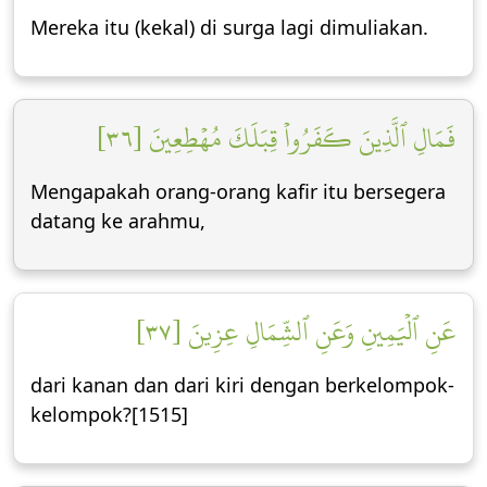
Mereka itu (kekal) di surga lagi dimuliakan.
فَمَالِ ٱلَّذِينَ كَفَرُواْ قِبَلَكَ مُهۡطِعِينَ [٣٦]
Mengapakah orang-orang kafir itu bersegera
datang ke arahmu,
عَنِ ٱلۡيَمِينِ وَعَنِ ٱلشِّمَالِ عِزِينَ [٣٧]
dari kanan dan dari kiri dengan berkelompok-
kelompok?[1515]