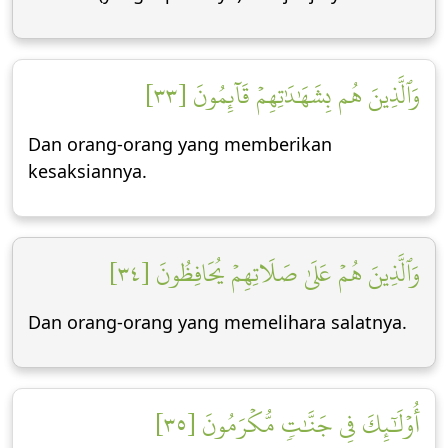
وَٱلَّذِينَ هُم بِشَهَٰدَٰتِهِمۡ قَآئِمُونَ [٣٣]
Dan orang-orang yang memberikan
kesaksiannya.
وَٱلَّذِينَ هُمۡ عَلَىٰ صَلَاتِهِمۡ يُحَافِظُونَ [٣٤]
Dan orang-orang yang memelihara salatnya.
أُوْلَٰٓئِكَ فِي جَنَّٰتٖ مُّكۡرَمُونَ [٣٥]