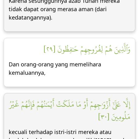
Karena sesungguhnya azab Tuhan mereka
tidak dapat orang merasa aman (dari
kedatangannya).
وَٱلَّذِينَ هُمۡ لِفُرُوجِهِمۡ حَٰفِظُونَ [٢٩]
Dan orang-orang yang memelihara
kemaluannya,
إِلَّا عَلَىٰٓ أَزۡوَٰجِهِمۡ أَوۡ مَا مَلَكَتۡ أَيۡمَٰنُهُمۡ فَإِنَّهُمۡ غَيۡرُ
مَلُومِينَ [٣٠]
kecuali terhadap istri-istri mereka atau