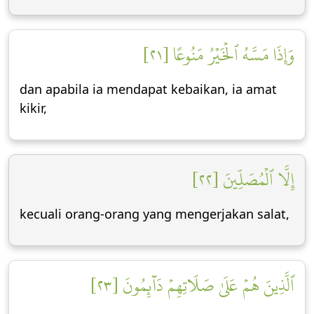
وَإِذَا مَسَّهُ ٱلۡخَيۡرُ مَنُوعًا [٢١]
dan apabila ia mendapat kebaikan, ia amat
kikir,
إِلَّا ٱلۡمُصَلِّينَ [٢٢]
kecuali orang-orang yang mengerjakan salat,
ٱلَّذِينَ هُمۡ عَلَىٰ صَلَاتِهِمۡ دَآئِمُونَ [٢٣]