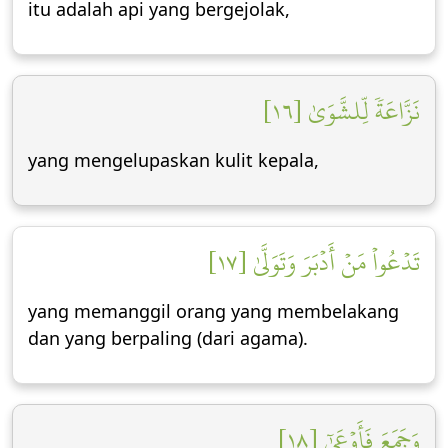
itu adalah api yang bergejolak,
نَزَّاعَةٗ لِّلشَّوَىٰ [١٦]
yang mengelupaskan kulit kepala,
تَدۡعُواْ مَنۡ أَدۡبَرَ وَتَوَلَّىٰ [١٧]
yang memanggil orang yang membelakang
dan yang berpaling (dari agama).
وَجَمَعَ فَأَوۡعَىٰٓ [١٨]