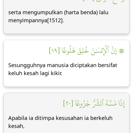
serta mengumpulkan (harta benda) lalu
menyimpannya[1512].
۞ إِنَّ ٱلۡإِنسَٰنَ خُلِقَ هَلُوعًا [١٩]
Sesungguhnya manusia diciptakan bersifat
keluh kesah lagi kikir.
إِذَا مَسَّهُ ٱلشَّرُّ جَزُوعٗا [٢٠]
Apabila ia ditimpa kesusahan ia berkeluh
kesah,