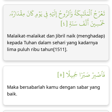
تَعۡرُجُ ٱلۡمَلَٰٓئِكَةُ وَٱلرُّوحُ إِلَيۡهِ فِي يَوۡمٖ كَانَ مِقۡدَارُهُۥ
خَمۡسِينَ أَلۡفَ سَنَةٖ [٤]
Malaikat-malaikat dan Jibril naik (menghadap)
kepada Tuhan dalam sehari yang kadarnya
lima puluh ribu tahun[1511].
فَٱصۡبِرۡ صَبۡرٗا جَمِيلًا [٥]
Maka bersabarlah kamu dengan sabar yang
baik.