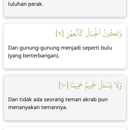
luluhan perak.
وَتَكُونُ ٱلۡجِبَالُ كَٱلۡعِهۡنِ [٩]
Dan gunung-gunung menjadi seperti bulu
(yang berterbangan).
وَلَا يَسۡـَٔلُ حَمِيمٌ حَمِيمٗا [١٠]
Dan tidak ada seorang teman akrab pun
menanyakan temannya.