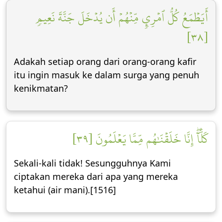
أَيَطۡمَعُ كُلُّ ٱمۡرِيٕٖ مِّنۡهُمۡ أَن يُدۡخَلَ جَنَّةَ نَعِيمٖ
[٣٨]
Adakah setiap orang dari orang-orang kafir
itu ingin masuk ke dalam surga yang penuh
kenikmatan?
كَلَّآۖ إِنَّا خَلَقۡنَٰهُم مِّمَّا يَعۡلَمُونَ [٣٩]
Sekali-kali tidak! Sesungguhnya Kami
ciptakan mereka dari apa yang mereka
ketahui (air mani).[1516]