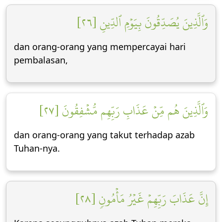
وَٱلَّذِينَ يُصَدِّقُونَ بِيَوۡمِ ٱلدِّينِ [٢٦]
dan orang-orang yang mempercayai hari
pembalasan,
وَٱلَّذِينَ هُم مِّنۡ عَذَابِ رَبِّهِم مُّشۡفِقُونَ [٢٧]
dan orang-orang yang takut terhadap azab
Tuhan-nya.
إِنَّ عَذَابَ رَبِّهِمۡ غَيۡرُ مَأۡمُونٖ [٢٨]