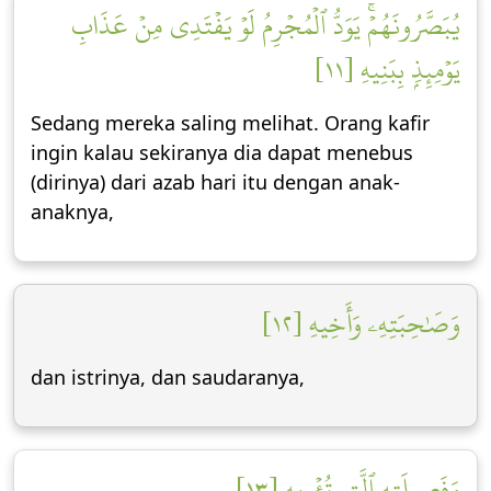
يُبَصَّرُونَهُمۡۚ يَوَدُّ ٱلۡمُجۡرِمُ لَوۡ يَفۡتَدِي مِنۡ عَذَابِ
يَوۡمِئِذِۭ بِبَنِيهِ [١١]
Sedang mereka saling melihat. Orang kafir
ingin kalau sekiranya dia dapat menebus
(dirinya) dari azab hari itu dengan anak-
anaknya,
وَصَٰحِبَتِهِۦ وَأَخِيهِ [١٢]
dan istrinya, dan saudaranya,
وَفَصِيلَتِهِ ٱلَّتِي تُـٔۡوِيهِ [١٣]