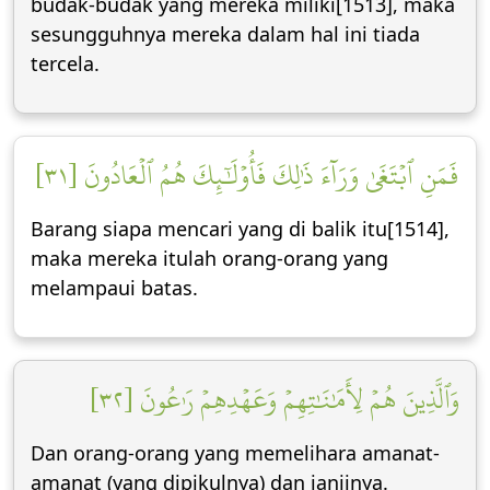
budak-budak yang mereka miliki[1513], maka
sesungguhnya mereka dalam hal ini tiada
tercela.
فَمَنِ ٱبۡتَغَىٰ وَرَآءَ ذَٰلِكَ فَأُوْلَٰٓئِكَ هُمُ ٱلۡعَادُونَ [٣١]
Barang siapa mencari yang di balik itu[1514],
maka mereka itulah orang-orang yang
melampaui batas.
وَٱلَّذِينَ هُمۡ لِأَمَٰنَٰتِهِمۡ وَعَهۡدِهِمۡ رَٰعُونَ [٣٢]
Dan orang-orang yang memelihara amanat-
amanat (yang dipikulnya) dan janjinya.