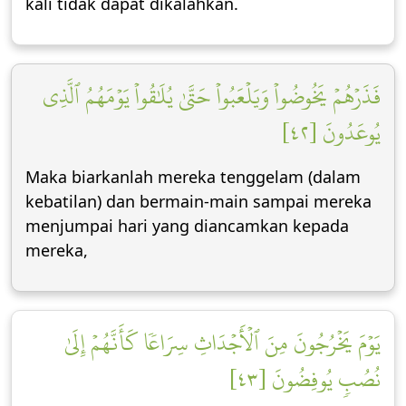
kali tidak dapat dikalahkan.
فَذَرۡهُمۡ يَخُوضُواْ وَيَلۡعَبُواْ حَتَّىٰ يُلَٰقُواْ يَوۡمَهُمُ ٱلَّذِي
يُوعَدُونَ [٤٢]
Maka biarkanlah mereka tenggelam (dalam
kebatilan) dan bermain-main sampai mereka
menjumpai hari yang diancamkan kepada
mereka,
يَوۡمَ يَخۡرُجُونَ مِنَ ٱلۡأَجۡدَاثِ سِرَاعٗا كَأَنَّهُمۡ إِلَىٰ
نُصُبٖ يُوفِضُونَ [٤٣]