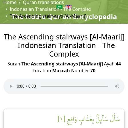
Home
Quran translations
Indonesian Translation - The Complex
The Noble Qur'an Encyclopedia
The Ascending stairways [Al-Maarij]
The Ascending stairways [Al-Maarij]
- Indonesian Translation - The
Complex
Surah
The Ascending stairways [Al-Maarij]
Ayah
44
Location
Maccah
Number
70
سَأَلَ سَآئِلُۢ بِعَذَابٖ وَاقِعٖ [١]