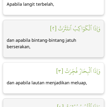
Apabila langit terbelah,
وَإِذَا ٱلۡكَوَاكِبُ ٱنتَثَرَتۡ [٢]
dan apabila bintang-bintang jatuh
berserakan,
وَإِذَا ٱلۡبِحَارُ فُجِّرَتۡ [٣]
dan apabila lautan menjadikan meluap,