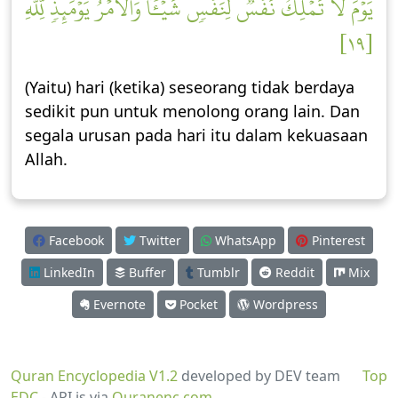
يَوۡمَ لَا تَمۡلِكُ نَفۡسٞ لِّنَفۡسٖ شَيۡـٔٗاۖ وَٱلۡأَمۡرُ يَوۡمَئِذٖ لِّلَّهِ
[١٩]
(Yaitu) hari (ketika) seseorang tidak berdaya
sedikit pun untuk menolong orang lain. Dan
segala urusan pada hari itu dalam kekuasaan
Allah.
Facebook
Twitter
WhatsApp
Pinterest
LinkedIn
Buffer
Tumblr
Reddit
Mix
Evernote
Pocket
Wordpress
Quran Encyclopedia V1.2
developed by DEV team
Top
EDC
- API is via
Quranenc.com