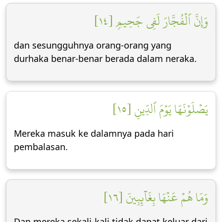
وَإِنَّ ٱلۡفُجَّارَ لَفِي جَحِيمٖ [١٤]
dan sesungguhnya orang-orang yang
durhaka benar-benar berada dalam neraka.
يَصۡلَوۡنَهَا يَوۡمَ ٱلدِّينِ [١٥]
Mereka masuk ke dalamnya pada hari
pembalasan.
وَمَا هُمۡ عَنۡهَا بِغَآئِبِينَ [١٦]
Dan mereka sekali-kali tidak dapat keluar dari