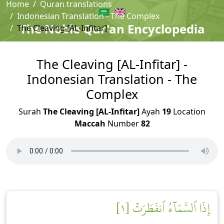
Home
Quran translations
Indonesian Translation - The Complex
The Noble Qur'an Encyclopedia
The Cleaving [AL-Infitar]
The Cleaving [AL-Infitar] -
Indonesian Translation - The
Complex
Surah
The Cleaving [AL-Infitar]
Ayah
19
Location
Maccah
Number
82
إِذَا ٱلسَّمَآءُ ٱنفَطَرَتۡ [١]