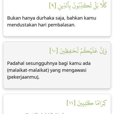
كَلَّا بَلۡ تُكَذِّبُونَ بِٱلدِّينِ [٩]
Bukan hanya durhaka saja, bahkan kamu
mendustakan hari pembalasan.
وَإِنَّ عَلَيۡكُمۡ لَحَٰفِظِينَ [١٠]
Padahal sesungguhnya bagi kamu ada
(malaikat-malaikat) yang mengawasi
(pekerjaanmu),
كِرَامٗا كَٰتِبِينَ [١١]