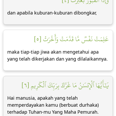
وَإِذَا ٱلۡقُبُورُ بُعۡثِرَتۡ [٤]
dan apabila kuburan-kuburan dibongkar,
عَلِمَتۡ نَفۡسٞ مَّا قَدَّمَتۡ وَأَخَّرَتۡ [٥]
maka tiap-tiap jiwa akan mengetahui apa
yang telah dikerjakan dan yang dilalaikannya.
يَٰٓأَيُّهَا ٱلۡإِنسَٰنُ مَا غَرَّكَ بِرَبِّكَ ٱلۡكَرِيمِ [٦]
Hai manusia, apakah yang telah
memperdayakan kamu (berbuat durhaka)
terhadap Tuhan-mu Yang Maha Pemurah.