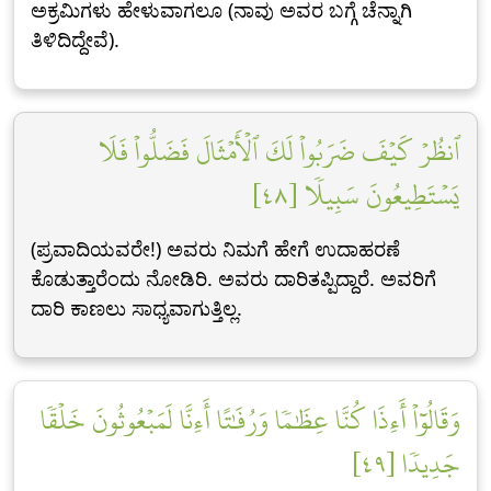
ಅಕ್ರಮಿಗಳು ಹೇಳುವಾಗಲೂ (ನಾವು ಅವರ ಬಗ್ಗೆ ಚೆನ್ನಾಗಿ
ತಿಳಿದಿದ್ದೇವೆ).
ٱنظُرۡ كَيۡفَ ضَرَبُواْ لَكَ ٱلۡأَمۡثَالَ فَضَلُّواْ فَلَا
يَسۡتَطِيعُونَ سَبِيلٗا [٤٨]
(ಪ್ರವಾದಿಯವರೇ!) ಅವರು ನಿಮಗೆ ಹೇಗೆ ಉದಾಹರಣೆ
ಕೊಡುತ್ತಾರೆಂದು ನೋಡಿರಿ. ಅವರು ದಾರಿತಪ್ಪಿದ್ದಾರೆ. ಅವರಿಗೆ
ದಾರಿ ಕಾಣಲು ಸಾಧ್ಯವಾಗುತ್ತಿಲ್ಲ.
وَقَالُوٓاْ أَءِذَا كُنَّا عِظَٰمٗا وَرُفَٰتًا أَءِنَّا لَمَبۡعُوثُونَ خَلۡقٗا
جَدِيدٗا [٤٩]