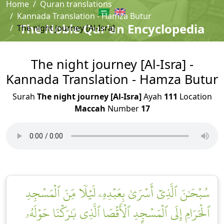
Home
Quran translations
Kannada Translation - Hamza Butur
The Noble Qur'an Encyclopedia
The night journey [Al-Isra]
The night journey [Al-Isra] -
Kannada Translation - Hamza Butur
Surah
The night journey [Al-Isra]
Ayah
111
Location
Maccah
Number
17
سُبۡحَٰنَ ٱلَّذِيٓ أَسۡرَىٰ بِعَبۡدِهِۦ لَيۡلٗا مِّنَ ٱلۡمَسۡجِدِ
ٱلۡحَرَامِ إِلَى ٱلۡمَسۡجِدِ ٱلۡأَقۡصَا ٱلَّذِي بَٰرَكۡنَا حَوۡلَهُۥ