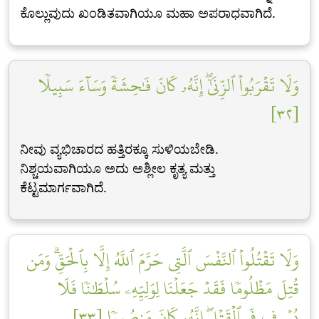
ಕೊಲ್ಲುವುದು ಖಂಡಿತವಾಗಿಯೂ ಮಹಾ ಅಪರಾಧವಾಗಿದೆ.
وَلَا تَقۡرَبُواْ ٱلزِّنَىٰٓۖ إِنَّهُۥ كَانَ فَٰحِشَةٗ وَسَآءَ سَبِيلٗا
[٣٢]
ನೀವು ವ್ಯಭಿಚಾರದ ಹತ್ತಿರಕ್ಕೂ ಸುಳಿಯಬೇಡಿ.
ನಿಶ್ಚಯವಾಗಿಯೂ ಅದು ಅಶ್ಲೀಲ ಕೃತ್ಯ ಮತ್ತು
ಕೆಟ್ಟಮಾರ್ಗವಾಗಿದೆ.
وَلَا تَقۡتُلُواْ ٱلنَّفۡسَ ٱلَّتِي حَرَّمَ ٱللَّهُ إِلَّا بِٱلۡحَقِّۗ وَمَن
قُتِلَ مَظۡلُومٗا فَقَدۡ جَعَلۡنَا لِوَلِيِّهِۦ سُلۡطَٰنٗا فَلَا
يُسۡرِف فِّي ٱلۡقَتۡلِۖ إِنَّهُۥ كَانَ مَنصُورٗا [٣٣]