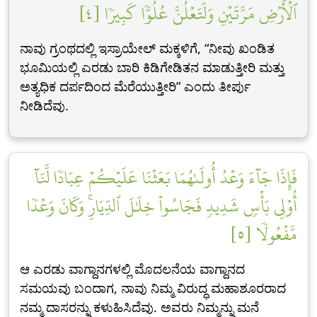
ٱلۡأَرۡضِ مَرَّتَيۡنِ وَلَتَعۡلُنَّ عُلُوّٗا كَبِيرٗا [٤]
ನಾವು ಗ್ರಂಥದಲ್ಲಿ ಇಸ್ರಾಯೇಲ್ ಮಕ್ಕಳಿಗೆ, “ನೀವು ಖಂಡಿತ
ಭೂಮಿಯಲ್ಲಿ ಎರಡು ಬಾರಿ ಕಿಡಿಗೇಡಿತನ ಮಾಡುತ್ತೀರಿ ಮತ್ತು
ಅತ್ಯಧಿಕ ದರ್ಪದಿಂದ ಮೆರೆಯುತ್ತೀರಿ” ಎಂದು ತೀರ್ಪು
ನೀಡಿದೆವು.
فَإِذَا جَآءَ وَعۡدُ أُولَىٰهُمَا بَعَثۡنَا عَلَيۡكُمۡ عِبَادٗا لَّنَآ
أُوْلِي بَأۡسٖ شَدِيدٖ فَجَاسُواْ خِلَٰلَ ٱلدِّيَارِۚ وَكَانَ وَعۡدٗا
مَّفۡعُولٗا [٥]
ಆ ಎರಡು ವಾಗ್ದಾನಗಳಲ್ಲಿ ಮೊದಲನೆಯ ವಾಗ್ದಾನದ
ಸಮಯವು ಬಂದಾಗ, ನಾವು ನಿಮ್ಮ ವಿರುದ್ಧ ಮಹಾಶೂರರಾದ
ನಮ್ಮ ದಾಸರನ್ನು ಕಳುಹಿಸಿದೆವು. ಅವರು ನಿಮ್ಮನ್ನು ಮನೆ