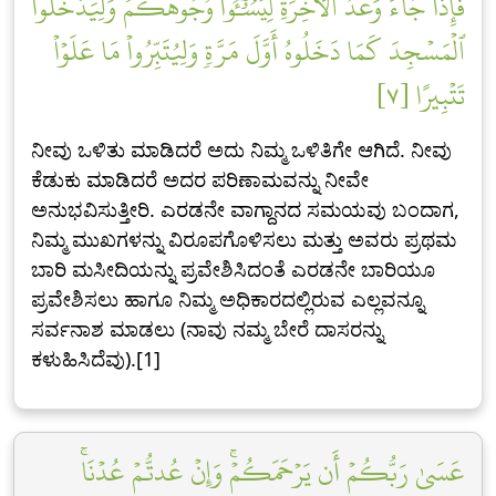
فَإِذَا جَآءَ وَعۡدُ ٱلۡأٓخِرَةِ لِيَسُـُٔواْ وُجُوهَكُمۡ وَلِيَدۡخُلُواْ
ٱلۡمَسۡجِدَ كَمَا دَخَلُوهُ أَوَّلَ مَرَّةٖ وَلِيُتَبِّرُواْ مَا عَلَوۡاْ
تَتۡبِيرًا [٧]
ನೀವು ಒಳಿತು ಮಾಡಿದರೆ ಅದು ನಿಮ್ಮ ಒಳಿತಿಗೇ ಆಗಿದೆ. ನೀವು
ಕೆಡುಕು ಮಾಡಿದರೆ ಅದರ ಪರಿಣಾಮವನ್ನು ನೀವೇ
ಅನುಭವಿಸುತ್ತೀರಿ. ಎರಡನೇ ವಾಗ್ದಾನದ ಸಮಯವು ಬಂದಾಗ,
ನಿಮ್ಮ ಮುಖಗಳನ್ನು ವಿರೂಪಗೊಳಿಸಲು ಮತ್ತು ಅವರು ಪ್ರಥಮ
ಬಾರಿ ಮಸೀದಿಯನ್ನು ಪ್ರವೇಶಿಸಿದಂತೆ ಎರಡನೇ ಬಾರಿಯೂ
ಪ್ರವೇಶಿಸಲು ಹಾಗೂ ನಿಮ್ಮ ಅಧಿಕಾರದಲ್ಲಿರುವ ಎಲ್ಲವನ್ನೂ
ಸರ್ವನಾಶ ಮಾಡಲು (ನಾವು ನಮ್ಮ ಬೇರೆ ದಾಸರನ್ನು
ಕಳುಹಿಸಿದೆವು).[1]
عَسَىٰ رَبُّكُمۡ أَن يَرۡحَمَكُمۡۚ وَإِنۡ عُدتُّمۡ عُدۡنَاۚ