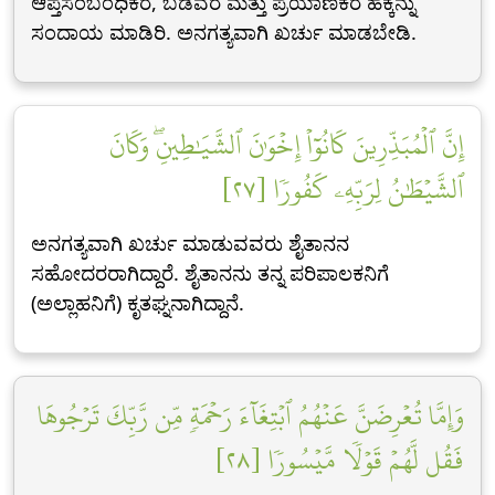
ಆಪ್ತಸಂಬಂಧಿಕರ, ಬಡವರ ಮತ್ತು ಪ್ರಯಾಣಿಕರ ಹಕ್ಕನ್ನು
ಸಂದಾಯ ಮಾಡಿರಿ. ಅನಗತ್ಯವಾಗಿ ಖರ್ಚು ಮಾಡಬೇಡಿ.
إِنَّ ٱلۡمُبَذِّرِينَ كَانُوٓاْ إِخۡوَٰنَ ٱلشَّيَٰطِينِۖ وَكَانَ
ٱلشَّيۡطَٰنُ لِرَبِّهِۦ كَفُورٗا [٢٧]
ಅನಗತ್ಯವಾಗಿ ಖರ್ಚು ಮಾಡುವವರು ಶೈತಾನನ
ಸಹೋದರರಾಗಿದ್ದಾರೆ. ಶೈತಾನನು ತನ್ನ ಪರಿಪಾಲಕನಿಗೆ
(ಅಲ್ಲಾಹನಿಗೆ) ಕೃತಘ್ನನಾಗಿದ್ದಾನೆ.
وَإِمَّا تُعۡرِضَنَّ عَنۡهُمُ ٱبۡتِغَآءَ رَحۡمَةٖ مِّن رَّبِّكَ تَرۡجُوهَا
فَقُل لَّهُمۡ قَوۡلٗا مَّيۡسُورٗا [٢٨]