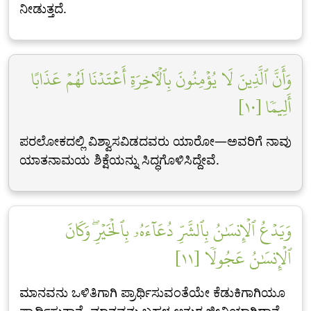
ನೀಡುತ್ತದೆ.
وَأَنَّ ٱلَّذِينَ لَا يُؤۡمِنُونَ بِٱلۡأٓخِرَةِ أَعۡتَدۡنَا لَهُمۡ عَذَابًا
أَلِيمٗا [١٠]
ಪರಲೋಕದಲ್ಲಿ ವಿಶ್ವಾಸವಿಡದವರು ಯಾರೋ—ಅವರಿಗೆ ನಾವು
ಯಾತನಾಮಯ ಶಿಕ್ಷೆಯನ್ನು ಸಿದ್ಧಗೊಳಿಸಿದ್ದೇವೆ.
وَيَدۡعُ ٱلۡإِنسَٰنُ بِٱلشَّرِّ دُعَآءَهُۥ بِٱلۡخَيۡرِۖ وَكَانَ
ٱلۡإِنسَٰنُ عَجُولٗا [١١]
ಮಾನವನು ಒಳಿತಿಗಾಗಿ ಪ್ರಾರ್ಥಿಸುವಂತೆಯೇ ಕೆಡುಕಿಗಾಗಿಯೂ