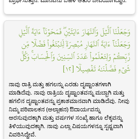
ಪ್ರಾರ್ಥಿಸುತ್ತಾನೆ. ಮಾನವನು ಬಹಳ ಆತುರ ಜೀವಿಯಾಗಿದ್ದಾನೆ.
وَجَعَلۡنَا ٱلَّيۡلَ وَٱلنَّهَارَ ءَايَتَيۡنِۖ فَمَحَوۡنَآ ءَايَةَ ٱلَّيۡلِ
وَجَعَلۡنَآ ءَايَةَ ٱلنَّهَارِ مُبۡصِرَةٗ لِّتَبۡتَغُواْ فَضۡلٗا مِّن
رَّبِّكُمۡ وَلِتَعۡلَمُواْ عَدَدَ ٱلسِّنِينَ وَٱلۡحِسَابَۚ وَكُلَّ
شَيۡءٖ فَصَّلۡنَٰهُ تَفۡصِيلٗا [١٢]
ನಾವು ರಾತ್ರಿ ಮತ್ತು ಹಗಲನ್ನು ಎರಡು ದೃಷ್ಟಾಂತಗಳಾಗಿ
ಮಾಡಿದೆವು. ನಾವು ರಾತ್ರಿಯ ದೃಷ್ಟಾಂತವನ್ನು ಮಬ್ಬಾಗಿ ಮತ್ತು
ಹಗಲಿನ ದೃಷ್ಟಾಂತವನ್ನು ಪ್ರಕಾಶಮಾನವಾಗಿ ಮಾಡಿದೆವು. ನೀವು
ನಿಮ್ಮ ಪರಿಪಾಲಕನ (ಅಲ್ಲಾಹನ) ಔದಾರ್ಯವನ್ನು
ಅರಸುವುದಕ್ಕಾಗಿ ಮತ್ತು ವರ್ಷಗಳ ಸಂಖ್ಯೆ ಹಾಗೂ ಲೆಕ್ಕವನ್ನು
ತಿಳಿಯುವುದಕ್ಕಾಗಿ. ನಾವು ಎಲ್ಲಾ ವಿಷಯಗಳನ್ನೂ ಸ್ಪಷ್ಟವಾಗಿ
ವಿವರಿಸಿದ್ದೇವೆ.