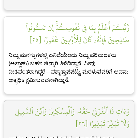
رَّبُّكُمۡ أَعۡلَمُ بِمَا فِي نُفُوسِكُمۡۚ إِن تَكُونُواْ
صَٰلِحِينَ فَإِنَّهُۥ كَانَ لِلۡأَوَّٰبِينَ غَفُورٗا [٢٥]
ನಿಮ್ಮ ಮನಸ್ಸುಗಳಲ್ಲಿ ಏನಿದೆಯೆಂದು ನಿಮ್ಮ ಪರಿಪಾಲಕನು
(ಅಲ್ಲಾಹು) ಬಹಳ ಚೆನ್ನಾಗಿ ತಿಳಿದಿದ್ದಾನೆ. ನೀವು
ನೀತಿವಂತರಾಗಿದ್ದರೆ—ಪಶ್ಚಾತ್ತಾಪಪಟ್ಟು ಮರಳುವವರಿಗೆ ಅವನು
ಅತ್ಯಧಿಕ ಕ್ಷಮಿಸುವವನಾಗಿದ್ದಾನೆ.
وَءَاتِ ذَا ٱلۡقُرۡبَىٰ حَقَّهُۥ وَٱلۡمِسۡكِينَ وَٱبۡنَ ٱلسَّبِيلِ
وَلَا تُبَذِّرۡ تَبۡذِيرًا [٢٦]