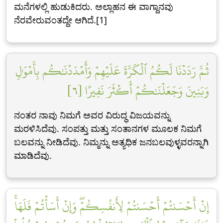
ಮನೆಗಳಲ್ಲಿ ಹುಡುಕಿದರು. ಅಲ್ಲಾಹನ ಈ ವಾಗ್ದಾನವು
ನೆರವೇರುವಂತದ್ದೇ ಆಗಿದೆ.[1]
ثُمَّ رَدَدۡنَا لَكُمُ ٱلۡكَرَّةَ عَلَيۡهِمۡ وَأَمۡدَدۡنَٰكُم بِأَمۡوَٰلٖ
وَبَنِينَ وَجَعَلۡنَٰكُمۡ أَكۡثَرَ نَفِيرًا [٦]
ನಂತರ ನಾವು ನಿಮಗೆ ಅವರ ವಿರುದ್ಧ ವಿಜಯವನ್ನು
ಮರಳಿಸಿದೆವು. ಸಂಪತ್ತು ಮತ್ತು ಸಂತಾನಗಳ ಮೂಲಕ ನಿಮಗೆ
ಬಲವನ್ನು ನೀಡಿದೆವು. ನಿಮ್ಮನ್ನು ಅತ್ಯಧಿಕ ಜನಬಲವುಳ್ಳವರನ್ನಾಗಿ
ಮಾಡಿದೆವು.
إِنۡ أَحۡسَنتُمۡ أَحۡسَنتُمۡ لِأَنفُسِكُمۡۖ وَإِنۡ أَسَأۡتُمۡ فَلَهَاۚ