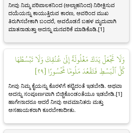
ನೀವು ನಿಮ್ಮ ಪರಿಪಾಲಕನಿಂದ (ಅಲ್ಲಾಹನಿಂದ) ನಿರೀಕ್ಷಿಸುವ
ದಯೆಯನ್ನು ಕಾಯುತ್ತಿರುವ ಕಾರಣ, ಅವರಿಂದ ಮುಖ
ತಿರುಗಿಸಬೇಕಾಗಿ ಬಂದರೆ, ಅವರೊಡನೆ ಬಹಳ ಮೃದುವಾಗಿ
ಮಾತನಾಡುತ್ತಾ ಅದನ್ನು ಮನವರಿಕೆ ಮಾಡಿಕೊಡಿ.[1]
وَلَا تَجۡعَلۡ يَدَكَ مَغۡلُولَةً إِلَىٰ عُنُقِكَ وَلَا تَبۡسُطۡهَا
كُلَّ ٱلۡبَسۡطِ فَتَقۡعُدَ مَلُومٗا مَّحۡسُورًا [٢٩]
ನೀವು ನಿಮ್ಮ ಕೈಯನ್ನು ಕೊರಳಿಗೆ ಕಟ್ಟಿದಂತೆ ಇಡಬೇಡಿ. ಅಥವಾ
ಅದನ್ನು ಸಂಪೂರ್ಣವಾಗಿ ಬಿಚ್ಚಿಕೊಂಡಂತೆಯೂ ಇಡಬೇಡಿ.[1]
ಹಾಗೇನಾದರೂ ಆದರೆ ನೀವು ಅವಮಾನಿತರು ಮತ್ತು
ಅಸಹಾಯಕರಾಗಿ ಕೂರಬೇಕಾದೀತು.