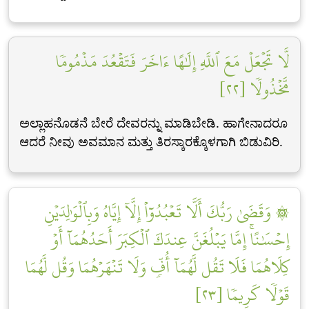
لَّا تَجۡعَلۡ مَعَ ٱللَّهِ إِلَٰهًا ءَاخَرَ فَتَقۡعُدَ مَذۡمُومٗا
مَّخۡذُولٗا [٢٢]
ಅಲ್ಲಾಹನೊಡನೆ ಬೇರೆ ದೇವರನ್ನು ಮಾಡಿಬೇಡಿ. ಹಾಗೇನಾದರೂ
ಆದರೆ ನೀವು ಅವಮಾನ ಮತ್ತು ತಿರಸ್ಕಾರಕ್ಕೊಳಗಾಗಿ ಬಿಡುವಿರಿ.
۞ وَقَضَىٰ رَبُّكَ أَلَّا تَعۡبُدُوٓاْ إِلَّآ إِيَّاهُ وَبِٱلۡوَٰلِدَيۡنِ
إِحۡسَٰنًاۚ إِمَّا يَبۡلُغَنَّ عِندَكَ ٱلۡكِبَرَ أَحَدُهُمَآ أَوۡ
كِلَاهُمَا فَلَا تَقُل لَّهُمَآ أُفّٖ وَلَا تَنۡهَرۡهُمَا وَقُل لَّهُمَا
قَوۡلٗا كَرِيمٗا [٢٣]