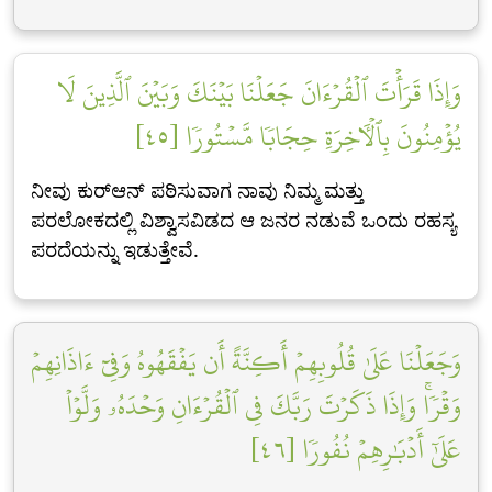
وَإِذَا قَرَأۡتَ ٱلۡقُرۡءَانَ جَعَلۡنَا بَيۡنَكَ وَبَيۡنَ ٱلَّذِينَ لَا
يُؤۡمِنُونَ بِٱلۡأٓخِرَةِ حِجَابٗا مَّسۡتُورٗا [٤٥]
ನೀವು ಕುರ್‌ಆನ್ ಪಠಿಸುವಾಗ ನಾವು ನಿಮ್ಮ ಮತ್ತು
ಪರಲೋಕದಲ್ಲಿ ವಿಶ್ವಾಸವಿಡದ ಆ ಜನರ ನಡುವೆ ಒಂದು ರಹಸ್ಯ
ಪರದೆಯನ್ನು ಇಡುತ್ತೇವೆ.
وَجَعَلۡنَا عَلَىٰ قُلُوبِهِمۡ أَكِنَّةً أَن يَفۡقَهُوهُ وَفِيٓ ءَاذَانِهِمۡ
وَقۡرٗاۚ وَإِذَا ذَكَرۡتَ رَبَّكَ فِي ٱلۡقُرۡءَانِ وَحۡدَهُۥ وَلَّوۡاْ
عَلَىٰٓ أَدۡبَٰرِهِمۡ نُفُورٗا [٤٦]