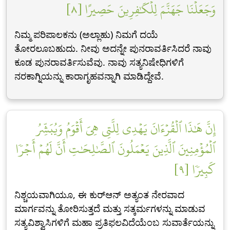
وَجَعَلۡنَا جَهَنَّمَ لِلۡكَٰفِرِينَ حَصِيرًا [٨]
ನಿಮ್ಮ ಪರಿಪಾಲಕನು (ಅಲ್ಲಾಹು) ನಿಮಗೆ ದಯೆ
ತೋರಲೂಬಹುದು. ನೀವು ಅದನ್ನೇ ಪುನರಾವರ್ತಿಸಿದರೆ ನಾವು
ಕೂಡ ಪುನರಾವರ್ತಿಸುವೆವು. ನಾವು ಸತ್ಯನಿಷೇಧಿಗಳಿಗೆ
ನರಕಾಗ್ನಿಯನ್ನು ಕಾರಾಗೃಹವನ್ನಾಗಿ ಮಾಡಿದ್ದೇವೆ.
إِنَّ هَٰذَا ٱلۡقُرۡءَانَ يَهۡدِي لِلَّتِي هِيَ أَقۡوَمُ وَيُبَشِّرُ
ٱلۡمُؤۡمِنِينَ ٱلَّذِينَ يَعۡمَلُونَ ٱلصَّٰلِحَٰتِ أَنَّ لَهُمۡ أَجۡرٗا
كَبِيرٗا [٩]
ನಿಶ್ಚಯವಾಗಿಯೂ, ಈ ಕುರ್‌ಆನ್ ಅತ್ಯಂತ ನೇರವಾದ
ಮಾರ್ಗವನ್ನು ತೋರಿಸುತ್ತದೆ ಮತ್ತು ಸತ್ಕರ್ಮಗಳನ್ನು ಮಾಡುವ
ಸತ್ಯವಿಶ್ವಾಸಿಗಳಿಗೆ ಮಹಾ ಪ್ರತಿಫಲವಿದೆಯೆಂಬ ಸುವಾರ್ತೆಯನ್ನು