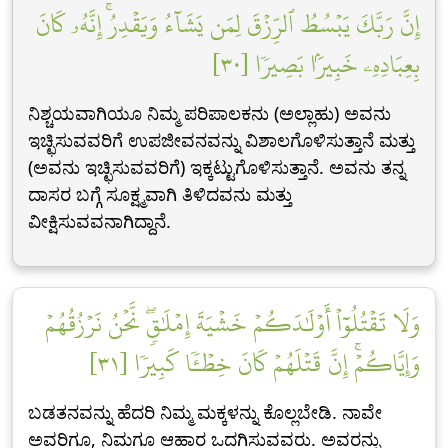
إِنَّ رَبَّكَ يَبۡسُطُ ٱلرِّزۡقَ لِمَن يَشَآءُ وَيَقۡدِرُۚ إِنَّهُۥ كَانَ
بِعِبَادِهِۦ خَبِيرَۢا بَصِيرٗا [٣٠]
ನಿಶ್ಚಯವಾಗಿಯೂ ನಿಮ್ಮ ಪರಿಪಾಲಕನು (ಅಲ್ಲಾಹು) ಅವನು
ಇಚ್ಛಿಸುವವರಿಗೆ ಉಪಜೀವನವನ್ನು ವಿಶಾಲಗೊಳಿಸುತ್ತಾನೆ ಮತ್ತು
(ಅವನು ಇಚ್ಛಿಸುವವರಿಗೆ) ಇಕ್ಕಟ್ಟುಗೊಳಿಸುತ್ತಾನೆ. ಅವನು ತನ್ನ
ದಾಸರ ಬಗ್ಗೆ ಸೂಕ್ಷ್ಮವಾಗಿ ತಿಳಿದವನು ಮತ್ತು
ವೀಕ್ಷಿಸುವವನಾಗಿದ್ದಾನೆ.
وَلَا تَقۡتُلُوٓاْ أَوۡلَٰدَكُمۡ خَشۡيَةَ إِمۡلَٰقٖۖ نَّحۡنُ نَرۡزُقُهُمۡ
وَإِيَّاكُمۡۚ إِنَّ قَتۡلَهُمۡ كَانَ خِطۡـٔٗا كَبِيرٗا [٣١]
ಬಡತನವನ್ನು ಹೆದರಿ ನಿಮ್ಮ ಮಕ್ಕಳನ್ನು ಕೊಲ್ಲಬೇಡಿ. ನಾವೇ
ಅವರಿಗೂ, ನಿಮಗೂ ಆಹಾರ ಒದಗಿಸುವವರು. ಅವರನ್ನು