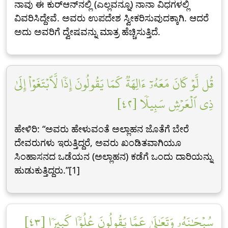
ನಾವು ಈ ಕುರ್‌ಆನ್‍ನಲ್ಲಿ (ಎಲ್ಲವನ್ನೂ) ನಾನಾ ವಿಧಗಳಲ್ಲಿ
ವಿವರಿಸಿದ್ದೇವೆ. ಅವರು ಉಪದೇಶ ಸ್ವೀಕರಿಸುವುದಕ್ಕಾಗಿ. ಆದರೆ
ಅದು ಅವರಿಗೆ ದ್ವೇಷವನ್ನು ಮಾತ್ರ ಹೆಚ್ಚಿಸುತ್ತಿದೆ.
قُل لَّوۡ كَانَ مَعَهُۥٓ ءَالِهَةٞ كَمَا يَقُولُونَ إِذٗا لَّٱبۡتَغَوۡاْ إِلَىٰ
ذِي ٱلۡعَرۡشِ سَبِيلٗا [٤٢]
ಹೇಳಿರಿ: “ಅವರು ಹೇಳುವಂತೆ ಅಲ್ಲಾಹನ ಜೊತೆಗೆ ಬೇರೆ
ದೇವರುಗಳು ಇರುತ್ತಿದ್ದರೆ, ಅವರು ಖಂಡಿತವಾಗಿಯೂ
ಸಿಂಹಾಸನದ ಒಡೆಯನ (ಅಲ್ಲಾಹನ) ಕಡೆಗೆ ಒಂದು ದಾರಿಯನ್ನು
ಹುಡುಕುತ್ತಿದ್ದರು.”[1]
سُبۡحَٰنَهُۥ وَتَعَٰلَىٰ عَمَّا يَقُولُونَ عُلُوّٗا كَبِيرٗا [٤٣]