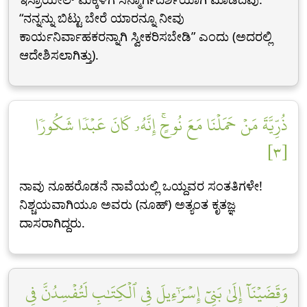
“ನನ್ನನ್ನು ಬಿಟ್ಟು ಬೇರೆ ಯಾರನ್ನೂ ನೀವು
ಕಾರ್ಯನಿರ್ವಾಹಕರನ್ನಾಗಿ ಸ್ವೀಕರಿಸಬೇಡಿ” ಎಂದು (ಅದರಲ್ಲಿ
ಆದೇಶಿಸಲಾಗಿತ್ತು).
ذُرِّيَّةَ مَنۡ حَمَلۡنَا مَعَ نُوحٍۚ إِنَّهُۥ كَانَ عَبۡدٗا شَكُورٗا
[٣]
ನಾವು ನೂಹರೊಡನೆ ನಾವೆಯಲ್ಲಿ ಒಯ್ದವರ ಸಂತತಿಗಳೇ!
ನಿಶ್ಚಯವಾಗಿಯೂ ಅವರು (ನೂಹ್) ಅತ್ಯಂತ ಕೃತಜ್ಞ
ದಾಸರಾಗಿದ್ದರು.
وَقَضَيۡنَآ إِلَىٰ بَنِيٓ إِسۡرَٰٓءِيلَ فِي ٱلۡكِتَٰبِ لَتُفۡسِدُنَّ فِي