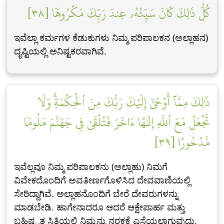
كُلُّ ذَٰلِكَ كَانَ سَيِّئُهُۥ عِندَ رَبِّكَ مَكۡرُوهٗا [٣٨]
ಇವೆಲ್ಲಾ ಕರ್ಮಗಳ ಕೆಡುಕುಗಳು ನಿಮ್ಮ ಪರಿಪಾಲಕನ (ಅಲ್ಲಾಹನ)
ದೃಷ್ಟಿಯಲ್ಲಿ ಅನಿಷ್ಟಕರವಾಗಿವೆ.
ذَٰلِكَ مِمَّآ أَوۡحَىٰٓ إِلَيۡكَ رَبُّكَ مِنَ ٱلۡحِكۡمَةِۗ وَلَا
تَجۡعَلۡ مَعَ ٱللَّهِ إِلَٰهًا ءَاخَرَ فَتُلۡقَىٰ فِي جَهَنَّمَ مَلُومٗا
مَّدۡحُورًا [٣٩]
ಇವೆಲ್ಲವೂ ನಿಮ್ಮ ಪರಿಪಾಲಕನು (ಅಲ್ಲಾಹು) ನಿಮಗೆ
ವಿವೇಕದೊಂದಿಗೆ ಅವತೀರ್ಣಗೊಳಿಸಿದ ದೇವವಾಣಿಯಲ್ಲಿ
ಸೇರಿದ್ದಾಗಿವೆ. ಅಲ್ಲಾಹನೊಂದಿಗೆ ಬೇರೆ ದೇವರುಗಳನ್ನು
ಮಾಡಬೇಡಿ. ಹಾಗೇನಾದರೂ ಆದರೆ ಆಕ್ಷೇಪಾರ್ಹ ಮತ್ತು
ಬಹಿಷ್ಕೃತ ಸ್ಥಿತಿಯಲ್ಲಿ ನಿಮ್ಮನ್ನು ನರಕಕ್ಕೆ ಎಸೆಯಲಾಗುವುದು.