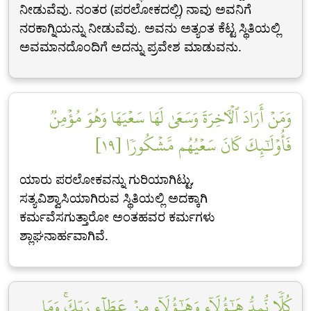
ನೀಡುವೆವು. ನಂತರ (ಪರಲೋಕದಲ್ಲಿ) ನಾವು ಅವನಿಗೆ
ನರಕಾಗ್ನಿಯನ್ನು ನೀಡುವೆವು. ಅವನು ಅತ್ಯಂತ ಕೆಟ್ಟ ಸ್ಥಿತಿಯಲ್ಲಿ
ಅವಮಾನದೊಂದಿಗೆ ಅದನ್ನು ಪ್ರವೇಶ ಮಾಡುವನು.
وَمَنۡ أَرَادَ ٱلۡأٓخِرَةَ وَسَعَىٰ لَهَا سَعۡيَهَا وَهُوَ مُؤۡمِنٞ
فَأُوْلَٰٓئِكَ كَانَ سَعۡيُهُم مَّشۡكُورٗا [١٩]
ಯಾರು ಪರಲೋಕವನ್ನು ಗುರಿಯಾಗಿಟ್ಟು,
ಸತ್ಯವಿಶ್ವಾಸಿಯಾಗಿರುವ ಸ್ಥಿತಿಯಲ್ಲಿ ಅದಕ್ಕಾಗಿ
ಕರ್ಮವೆಸಗುತ್ತಾರೋ ಅಂತಹವರ ಕರ್ಮಗಳು
ಶ್ಲಾಘನಾರ್ಹವಾಗಿವೆ.
كُلّٗا نُّمِدُّ هَٰٓؤُلَآءِ وَهَٰٓؤُلَآءِ مِنۡ عَطَآءِ رَبِّكَۚ وَمَا