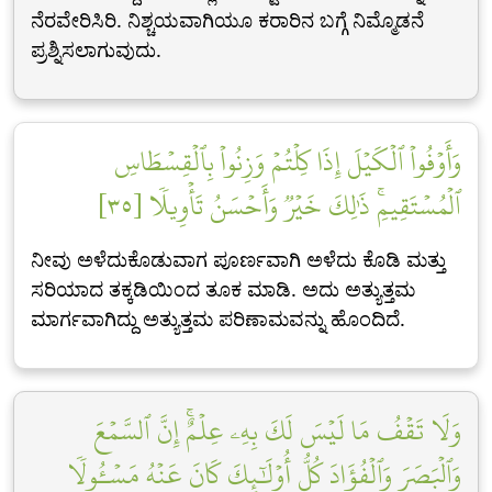
ನೆರವೇರಿಸಿರಿ. ನಿಶ್ಚಯವಾಗಿಯೂ ಕರಾರಿನ ಬಗ್ಗೆ ನಿಮ್ಮೊಡನೆ
ಪ್ರಶ್ನಿಸಲಾಗುವುದು.
وَأَوۡفُواْ ٱلۡكَيۡلَ إِذَا كِلۡتُمۡ وَزِنُواْ بِٱلۡقِسۡطَاسِ
ٱلۡمُسۡتَقِيمِۚ ذَٰلِكَ خَيۡرٞ وَأَحۡسَنُ تَأۡوِيلٗا [٣٥]
ನೀವು ಅಳೆದುಕೊಡುವಾಗ ಪೂರ್ಣವಾಗಿ ಅಳೆದು ಕೊಡಿ ಮತ್ತು
ಸರಿಯಾದ ತಕ್ಕಡಿಯಿಂದ ತೂಕ ಮಾಡಿ. ಅದು ಅತ್ಯುತ್ತಮ
ಮಾರ್ಗವಾಗಿದ್ದು ಅತ್ಯುತ್ತಮ ಪರಿಣಾಮವನ್ನು ಹೊಂದಿದೆ.
وَلَا تَقۡفُ مَا لَيۡسَ لَكَ بِهِۦ عِلۡمٌۚ إِنَّ ٱلسَّمۡعَ
وَٱلۡبَصَرَ وَٱلۡفُؤَادَ كُلُّ أُوْلَٰٓئِكَ كَانَ عَنۡهُ مَسۡـُٔولٗا