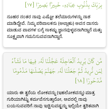
بِرَبِّكَ بِذُنُوبِ عِبَادِهِۦ خَبِيرَۢا بَصِيرٗا [١٧]
ನೂಹರ ನಂತರ ನಾವು ಎಷ್ಟೋ ತಲೆಮಾರುಗಳನ್ನು ನಾಶ
ಮಾಡಿದ್ದೇವೆ. ನಿಮ್ಮ ಪರಿಪಾಲಕನು (ಅಲ್ಲಾಹು) ಅವನ ದಾಸರು
ಮಾಡುವ ಪಾಪಗಳ ಬಗ್ಗೆ ಸಾಕಷ್ಟು ಜ್ಞಾನವುಳ್ಳವನಾಗಿದ್ದಾನೆ ಮತ್ತು
ಸೂಕ್ಷ್ಮವಾಗಿ ಗಮನಿಸುವವನಾಗಿದ್ದಾನೆ.
مَّن كَانَ يُرِيدُ ٱلۡعَاجِلَةَ عَجَّلۡنَا لَهُۥ فِيهَا مَا نَشَآءُ
لِمَن نُّرِيدُ ثُمَّ جَعَلۡنَا لَهُۥ جَهَنَّمَ يَصۡلَىٰهَا مَذۡمُومٗا
مَّدۡحُورٗا [١٨]
ಯಾರು ಈ ತ್ವರೆಯ ಲೋಕವನ್ನು (ಇಹಲೋಕವನ್ನು) ಮಾತ್ರ
ಗುರಿಯಾಗಿಟ್ಟು ಕರ್ಮವೆಸಗುತ್ತಾರೋ, ಅವರಲ್ಲಿ ನಾವು
ಬಯಸುವವರಿಗೆ ನಾವು ಇಚ್ಛಿಸುವಷ್ಟನ್ನು ಇಲ್ಲಿಯೇ ತ್ವರಿತವಾಗಿ