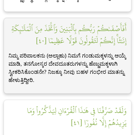
أَفَأَصۡفَىٰكُمۡ رَبُّكُم بِٱلۡبَنِينَ وَٱتَّخَذَ مِنَ ٱلۡمَلَٰٓئِكَةِ
إِنَٰثًاۚ إِنَّكُمۡ لَتَقُولُونَ قَوۡلًا عَظِيمٗا [٤٠]
ನಿಮ್ಮ ಪರಿಪಾಲಕನು (ಅಲ್ಲಾಹು) ನಿಮಗೆ ಗಂಡುಮಕ್ಕಳನ್ನು ಆಯ್ಕೆ
ಮಾಡಿ, ತನಗೋಸ್ಕರ ದೇವದೂತರುಗಳನ್ನು ಹೆಣ್ಣುಮಕ್ಕಳಾಗಿ
ಸ್ವೀಕರಿಸಿಕೊಂಡನೇ? ನಿಜಕ್ಕೂ ನೀವು ಬಹಳ ಗಂಭೀರ ಮಾತನ್ನು
ಹೇಳುತ್ತಿದ್ದೀರಿ.
وَلَقَدۡ صَرَّفۡنَا فِي هَٰذَا ٱلۡقُرۡءَانِ لِيَذَّكَّرُواْ وَمَا
يَزِيدُهُمۡ إِلَّا نُفُورٗا [٤١]