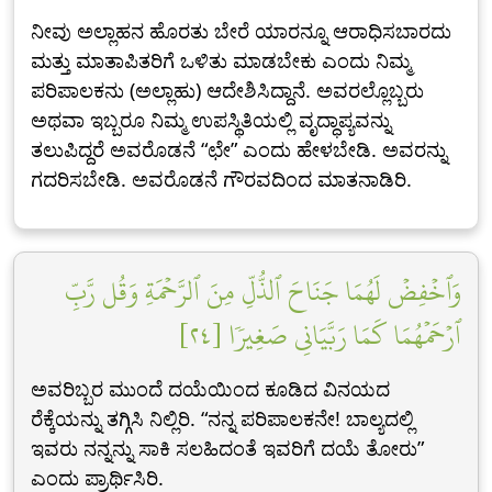
ನೀವು ಅಲ್ಲಾಹನ ಹೊರತು ಬೇರೆ ಯಾರನ್ನೂ ಆರಾಧಿಸಬಾರದು
ಮತ್ತು ಮಾತಾಪಿತರಿಗೆ ಒಳಿತು ಮಾಡಬೇಕು ಎಂದು ನಿಮ್ಮ
ಪರಿಪಾಲಕನು (ಅಲ್ಲಾಹು) ಆದೇಶಿಸಿದ್ದಾನೆ. ಅವರಲ್ಲೊಬ್ಬರು
ಅಥವಾ ಇಬ್ಬರೂ ನಿಮ್ಮ ಉಪಸ್ಥಿತಿಯಲ್ಲಿ ವೃದ್ಧಾಪ್ಯವನ್ನು
ತಲುಪಿದ್ದರೆ ಅವರೊಡನೆ “ಛೇ” ಎಂದು ಹೇಳಬೇಡಿ. ಅವರನ್ನು
ಗದರಿಸಬೇಡಿ. ಅವರೊಡನೆ ಗೌರವದಿಂದ ಮಾತನಾಡಿರಿ.
وَٱخۡفِضۡ لَهُمَا جَنَاحَ ٱلذُّلِّ مِنَ ٱلرَّحۡمَةِ وَقُل رَّبِّ
ٱرۡحَمۡهُمَا كَمَا رَبَّيَانِي صَغِيرٗا [٢٤]
ಅವರಿಬ್ಬರ ಮುಂದೆ ದಯೆಯಿಂದ ಕೂಡಿದ ವಿನಯದ
ರೆಕ್ಕೆಯನ್ನು ತಗ್ಗಿಸಿ ನಿಲ್ಲಿರಿ. “ನನ್ನ ಪರಿಪಾಲಕನೇ! ಬಾಲ್ಯದಲ್ಲಿ
ಇವರು ನನ್ನನ್ನು ಸಾಕಿ ಸಲಹಿದಂತೆ ಇವರಿಗೆ ದಯೆ ತೋರು”
ಎಂದು ಪ್ರಾರ್ಥಿಸಿರಿ.