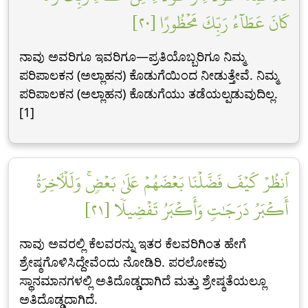
كَانَ عَطَآءُ رَبِّكَ مَحۡظُورًا [٢٠]
ನಾವು ಅವರಿಗೂ ಇವರಿಗೂ—ಪ್ರತಿಯೊಬ್ಬರಿಗೂ ನಿಮ್ಮ
ಪರಿಪಾಲಕನ (ಅಲ್ಲಾಹನ) ಕೊಡುಗೆಯಿಂದ ನೀಡುತ್ತೇವೆ. ನಿಮ್ಮ
ಪರಿಪಾಲಕನ (ಅಲ್ಲಾಹನ) ಕೊಡುಗೆಯು ತಡೆಯಲ್ಪಡುವುದಿಲ್ಲ.
[1]
ٱنظُرۡ كَيۡفَ فَضَّلۡنَا بَعۡضَهُمۡ عَلَىٰ بَعۡضٖۚ وَلَلۡأٓخِرَةُ
أَكۡبَرُ دَرَجَٰتٖ وَأَكۡبَرُ تَفۡضِيلٗا [٢١]
ನಾವು ಅವರಲ್ಲಿ ಕೆಲವರನ್ನು ಇತರ ಕೆಲವರಿಗಿಂತ ಹೇಗೆ
ಶ್ರೇಷ್ಠಗೊಳಿಸಿದ್ದೇವೆಂದು ನೋಡಿರಿ. ಪರಲೋಕವು
ಸ್ಥಾನಮಾನಗಳಲ್ಲಿ ಅತಿದೊಡ್ಡದಾಗಿದೆ ಮತ್ತು ಶ್ರೇಷ್ಠತೆಯಲ್ಲೂ
ಅತಿದೊಡ್ಡದಾಗಿದೆ.