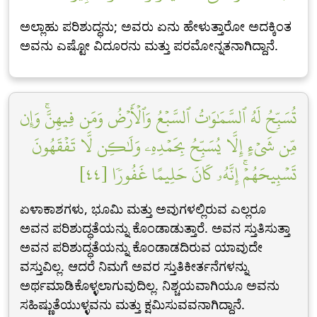
ಅಲ್ಲಾಹು ಪರಿಶುದ್ಧನು; ಅವರು ಏನು ಹೇಳುತ್ತಾರೋ ಅದಕ್ಕಿಂತ
ಅವನು ಎಷ್ಟೋ ವಿದೂರನು ಮತ್ತು ಪರಮೋನ್ನತನಾಗಿದ್ದಾನೆ.
تُسَبِّحُ لَهُ ٱلسَّمَٰوَٰتُ ٱلسَّبۡعُ وَٱلۡأَرۡضُ وَمَن فِيهِنَّۚ وَإِن
مِّن شَيۡءٍ إِلَّا يُسَبِّحُ بِحَمۡدِهِۦ وَلَٰكِن لَّا تَفۡقَهُونَ
تَسۡبِيحَهُمۡۚ إِنَّهُۥ كَانَ حَلِيمًا غَفُورٗا [٤٤]
ಏಳಾಕಾಶಗಳು, ಭೂಮಿ ಮತ್ತು ಅವುಗಳಲ್ಲಿರುವ ಎಲ್ಲರೂ
ಅವನ ಪರಿಶುದ್ಧತೆಯನ್ನು ಕೊಂಡಾಡುತ್ತಾರೆ. ಅವನ ಸ್ತುತಿಸುತ್ತಾ
ಅವನ ಪರಿಶುದ್ಧತೆಯನ್ನು ಕೊಂಡಾಡದಿರುವ ಯಾವುದೇ
ವಸ್ತುವಿಲ್ಲ. ಆದರೆ ನಿಮಗೆ ಅವರ ಸ್ತುತಿಕೀರ್ತನೆಗಳನ್ನು
ಅರ್ಥಮಾಡಿಕೊಳ್ಳಲಾಗುವುದಿಲ್ಲ. ನಿಶ್ಚಯವಾಗಿಯೂ ಅವನು
ಸಹಿಷ್ಣುತೆಯುಳ್ಳವನು ಮತ್ತು ಕ್ಷಮಿಸುವವನಾಗಿದ್ದಾನೆ.