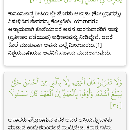
ಕಾನೂನುಬದ್ಧ ರೀತಿಯಲ್ಲೇ ಹೊರತು ಅಲ್ಲಾಹು (ಕೊಲ್ಲುವುದನ್ನು)
ನಿಷೇಧಿಸಿದ ಜೀವವನ್ನು ಕೊಲ್ಲಬೇಡಿ. ಯಾರಾದರೂ
ಅನ್ಯಾಯವಾಗಿ ಕೊಲೆಯಾದರೆ ಅವನ ವಾರಸುದಾರರಿಗೆ ನಾವು
(ಪ್ರತೀಕಾರ ಪಡೆಯುವ) ಅಧಿಕಾರವನ್ನು ನೀಡಿದ್ದೇವೆ. ಆದರೆ
ಕೊಲೆ ಮಾಡುವಾಗ ಅವನು ಎಲ್ಲೆ ಮೀರಬಾರದು.[1]
ನಿಶ್ಚಯವಾಗಿಯೂ ಅವನಿಗೆ ಸಹಾಯ ಮಾಡಲಾಗುವುದು.
وَلَا تَقۡرَبُواْ مَالَ ٱلۡيَتِيمِ إِلَّا بِٱلَّتِي هِيَ أَحۡسَنُ حَتَّىٰ
يَبۡلُغَ أَشُدَّهُۥۚ وَأَوۡفُواْ بِٱلۡعَهۡدِۖ إِنَّ ٱلۡعَهۡدَ كَانَ مَسۡـُٔولٗا
[٣٤]
ಅನಾಥರು ಪ್ರೌಢರಾಗುವ ತನಕ ಅವರ ಆಸ್ತಿಯನ್ನು ಒಳಿತು
ಮಾಡುವ ಉದ್ದೇಶದಿಂದಲ್ಲದೆ ಮುಟ್ಟಬೇಡಿ. ಕರಾರುಗಳನ್ನು