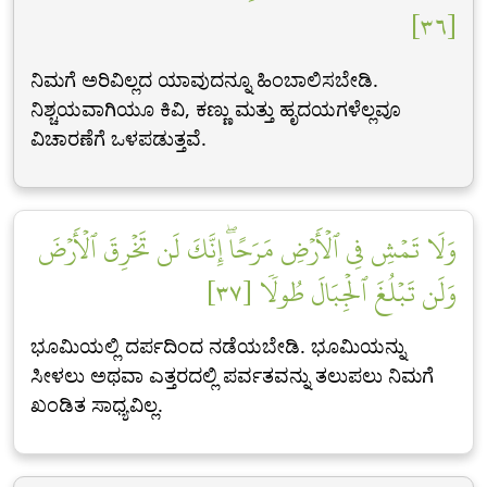
[٣٦]
ನಿಮಗೆ ಅರಿವಿಲ್ಲದ ಯಾವುದನ್ನೂ ಹಿಂಬಾಲಿಸಬೇಡಿ.
ನಿಶ್ಚಯವಾಗಿಯೂ ಕಿವಿ, ಕಣ್ಣು ಮತ್ತು ಹೃದಯಗಳೆಲ್ಲವೂ
ವಿಚಾರಣೆಗೆ ಒಳಪಡುತ್ತವೆ.
وَلَا تَمۡشِ فِي ٱلۡأَرۡضِ مَرَحًاۖ إِنَّكَ لَن تَخۡرِقَ ٱلۡأَرۡضَ
وَلَن تَبۡلُغَ ٱلۡجِبَالَ طُولٗا [٣٧]
ಭೂಮಿಯಲ್ಲಿ ದರ್ಪದಿಂದ ನಡೆಯಬೇಡಿ. ಭೂಮಿಯನ್ನು
ಸೀಳಲು ಅಥವಾ ಎತ್ತರದಲ್ಲಿ ಪರ್ವತವನ್ನು ತಲುಪಲು ನಿಮಗೆ
ಖಂಡಿತ ಸಾಧ್ಯವಿಲ್ಲ.