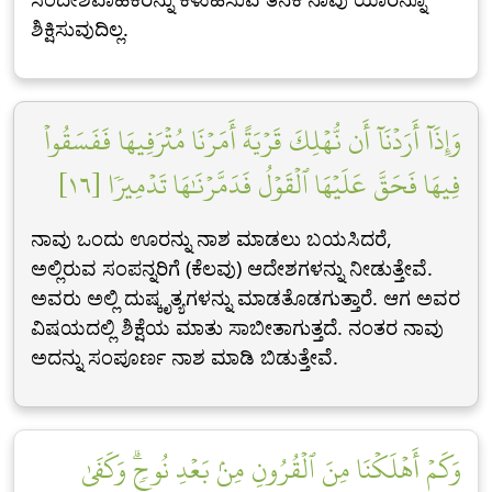
ಶಿಕ್ಷಿಸುವುದಿಲ್ಲ.
وَإِذَآ أَرَدۡنَآ أَن نُّهۡلِكَ قَرۡيَةً أَمَرۡنَا مُتۡرَفِيهَا فَفَسَقُواْ
فِيهَا فَحَقَّ عَلَيۡهَا ٱلۡقَوۡلُ فَدَمَّرۡنَٰهَا تَدۡمِيرٗا [١٦]
ನಾವು ಒಂದು ಊರನ್ನು ನಾಶ ಮಾಡಲು ಬಯಸಿದರೆ,
ಅಲ್ಲಿರುವ ಸಂಪನ್ನರಿಗೆ (ಕೆಲವು) ಆದೇಶಗಳನ್ನು ನೀಡುತ್ತೇವೆ.
ಅವರು ಅಲ್ಲಿ ದುಷ್ಕೃತ್ಯಗಳನ್ನು ಮಾಡತೊಡಗುತ್ತಾರೆ. ಆಗ ಅವರ
ವಿಷಯದಲ್ಲಿ ಶಿಕ್ಷೆಯ ಮಾತು ಸಾಬೀತಾಗುತ್ತದೆ. ನಂತರ ನಾವು
ಅದನ್ನು ಸಂಪೂರ್ಣ ನಾಶ ಮಾಡಿ ಬಿಡುತ್ತೇವೆ.
وَكَمۡ أَهۡلَكۡنَا مِنَ ٱلۡقُرُونِ مِنۢ بَعۡدِ نُوحٖۗ وَكَفَىٰ