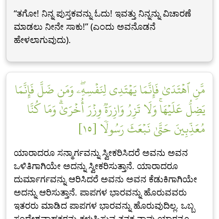
“ತಗೋ! ನಿನ್ನ ಪುಸ್ತಕವನ್ನು ಓದು! ಇವತ್ತು ನಿನ್ನನ್ನು ವಿಚಾರಣೆ
ಮಾಡಲು ನೀನೇ ಸಾಕು!” (ಎಂದು ಅವನೊಡನೆ
ಹೇಳಲಾಗುವುದು).
مَّنِ ٱهۡتَدَىٰ فَإِنَّمَا يَهۡتَدِي لِنَفۡسِهِۦۖ وَمَن ضَلَّ فَإِنَّمَا
يَضِلُّ عَلَيۡهَاۚ وَلَا تَزِرُ وَازِرَةٞ وِزۡرَ أُخۡرَىٰۗ وَمَا كُنَّا
مُعَذِّبِينَ حَتَّىٰ نَبۡعَثَ رَسُولٗا [١٥]
ಯಾರಾದರೂ ಸನ್ಮಾರ್ಗವನ್ನು ಸ್ವೀಕರಿಸಿದರೆ ಅವನು ಅವನ
ಒಳಿತಿಗಾಗಿಯೇ ಅದನ್ನು ಸ್ವೀಕರಿಸುತ್ತಾನೆ. ಯಾರಾದರೂ
ದುರ್ಮಾರ್ಗವನ್ನು ಆರಿಸಿದರೆ ಅವನು ಅವನ ಕೆಡುಕಿಗಾಗಿಯೇ
ಅದನ್ನು ಆರಿಸುತ್ತಾನೆ. ಪಾಪಗಳ ಭಾರವನ್ನು ಹೊರುವವರು
ಇತರರು ಮಾಡಿದ ಪಾಪಗಳ ಭಾರವನ್ನು ಹೊರುವುದಿಲ್ಲ. ಒಬ್ಬ
ಸಂದೇಶವಾಹಕರನ್ನು ಕಳುಹಿಸುವ ತನಕ ನಾವು ಯಾರನ್ನೂ