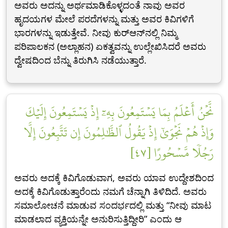
ಅವರು ಅದನ್ನು ಅರ್ಥಮಾಡಿಕೊಳ್ಳದಂತೆ ನಾವು ಅವರ
ಹೃದಯಗಳ ಮೇಲೆ ಪರದೆಗಳನ್ನು ಮತ್ತು ಅವರ ಕಿವಿಗಳಿಗೆ
ಭಾರಗಳನ್ನು ಇಡುತ್ತೇವೆ. ನೀವು ಕುರ್‌ಆನ್‍ನಲ್ಲಿ ನಿಮ್ಮ
ಪರಿಪಾಲಕನ (ಅಲ್ಲಾಹನ) ಏಕತ್ವವನ್ನು ಉಲ್ಲೇಖಿಸಿದರೆ ಅವರು
ದ್ವೇಷದಿಂದ ಬೆನ್ನು ತಿರುಗಿಸಿ ನಡೆಯುತ್ತಾರೆ.
نَّحۡنُ أَعۡلَمُ بِمَا يَسۡتَمِعُونَ بِهِۦٓ إِذۡ يَسۡتَمِعُونَ إِلَيۡكَ
وَإِذۡ هُمۡ نَجۡوَىٰٓ إِذۡ يَقُولُ ٱلظَّٰلِمُونَ إِن تَتَّبِعُونَ إِلَّا
رَجُلٗا مَّسۡحُورًا [٤٧]
ಅವರು ಅದಕ್ಕೆ ಕಿವಿಗೊಡುವಾಗ, ಅವರು ಯಾವ ಉದ್ದೇಶದಿಂದ
ಅದಕ್ಕೆ ಕಿವಿಗೊಡುತ್ತಾರೆಂದು ನಮಗೆ ಚೆನ್ನಾಗಿ ತಿಳಿದಿದೆ. ಅವರು
ಸಮಾಲೋಚನೆ ಮಾಡುವ ಸಂದರ್ಭದಲ್ಲಿ ಮತ್ತು “ನೀವು ಮಾಟ
ಮಾಡಲಾದ ವ್ಯಕ್ತಿಯನ್ನೇ ಅನುರಿಸುತ್ತಿದ್ದೀರಿ” ಎಂದು ಆ