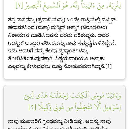
لِنُرِيَهُۥ مِنۡ ءَايَٰتِنَآۚ إِنَّهُۥ هُوَ ٱلسَّمِيعُ ٱلۡبَصِيرُ [١]
ತನ್ನ ದಾಸನನ್ನು (ಪ್ರವಾದಿಯನ್ನು) ಒಂದೇ ರಾತ್ರಿಯಲ್ಲಿ ಮಸ್ಜಿದ್
ಹರಾಮ್‌ನಿಂದ (ಮಕ್ಕಾ) ಮಸ್ಜಿದ್ ಅಕ್ಸಾಗೆ (ಜೆರೂಸಲೇಂ)
ನಿಶಾಯಾನ ಮಾಡಿಸಿದವನು ಪರಮ ಪರಿಶುದ್ಧನು. ಅದರ
(ಮಸ್ಜಿದ್ ಅಕ್ಸಾದ) ಪರಿಸರವನ್ನು ನಾವು ಸಮೃದ್ಧಗೊಳಿಸಿದ್ದೇವೆ.
ಇದು ಅವರಿಗೆ ನಮ್ಮ ಕೆಲವು ದೃಷ್ಟಾಂತಗಳನ್ನು
ತೋರಿಸಿಕೊಡುವುದಕ್ಕಾಗಿ. ನಿಶ್ಚಯವಾಗಿಯೂ ಅಲ್ಲಾಹು
ಎಲ್ಲವನ್ನು ಕೇಳುವವನು ಮತ್ತು ನೋಡುವವನಾಗಿದ್ದಾನೆ.[1]
وَءَاتَيۡنَا مُوسَى ٱلۡكِتَٰبَ وَجَعَلۡنَٰهُ هُدٗى لِّبَنِيٓ
إِسۡرَٰٓءِيلَ أَلَّا تَتَّخِذُواْ مِن دُونِي وَكِيلٗا [٢]
ನಾವು ಮೂಸಾರಿಗೆ ಗ್ರಂಥವನ್ನು ನೀಡಿದೆವು. ಅದನ್ನು ನಾವು
ಇಸ್ರಾಯೇಲ್ ಮಕ್ಕಳಿಗೆ ಸನ್ಮಾರ್ಗದರ್ಶಿಯಾಗಿ ಮಾಡಿದೆವು.