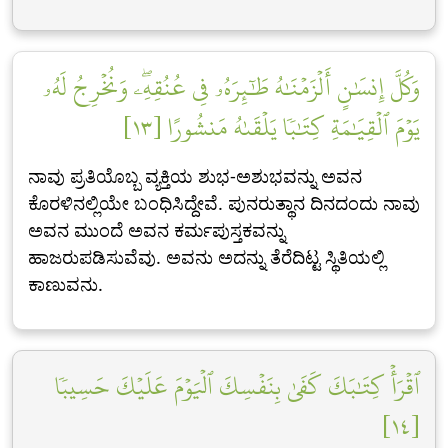
وَكُلَّ إِنسَٰنٍ أَلۡزَمۡنَٰهُ طَٰٓئِرَهُۥ فِي عُنُقِهِۦۖ وَنُخۡرِجُ لَهُۥ
يَوۡمَ ٱلۡقِيَٰمَةِ كِتَٰبٗا يَلۡقَىٰهُ مَنشُورًا [١٣]
ನಾವು ಪ್ರತಿಯೊಬ್ಬ ವ್ಯಕ್ತಿಯ ಶುಭ-ಅಶುಭವನ್ನು ಅವನ
ಕೊರಳಿನಲ್ಲಿಯೇ ಬಂಧಿಸಿದ್ದೇವೆ. ಪುನರುತ್ಥಾನ ದಿನದಂದು ನಾವು
ಅವನ ಮುಂದೆ ಅವನ ಕರ್ಮಪುಸ್ತಕವನ್ನು
ಹಾಜರುಪಡಿಸುವೆವು. ಅವನು ಅದನ್ನು ತೆರೆದಿಟ್ಟ ಸ್ಥಿತಿಯಲ್ಲಿ
ಕಾಣುವನು.
ٱقۡرَأۡ كِتَٰبَكَ كَفَىٰ بِنَفۡسِكَ ٱلۡيَوۡمَ عَلَيۡكَ حَسِيبٗا
[١٤]