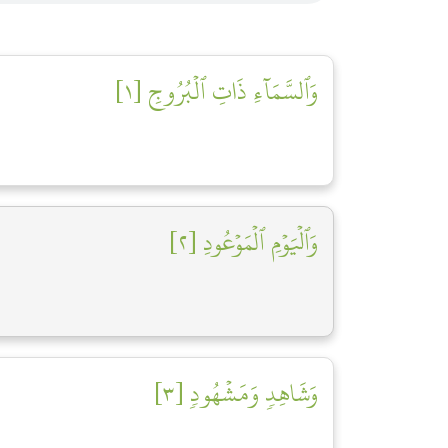
وَٱلسَّمَآءِ ذَاتِ ٱلۡبُرُوجِ [١]
وَٱلۡيَوۡمِ ٱلۡمَوۡعُودِ [٢]
وَشَاهِدٖ وَمَشۡهُودٖ [٣]