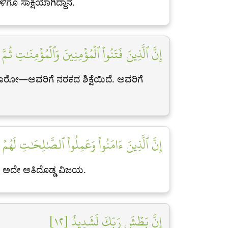
ೂ ಸಾಕ್ಷಿಯಾಗಿದ್ದಾನೆ.
إِنَّ ٱلَّذِينَ فَتَنُواْ ٱلۡمُؤۡمِنِينَ وَٱلۡمُؤۡمِنَٰتِ ثُ]
 ಯಾರೋ—ಅವರಿಗೆ ನರಕದ ಶಿಕ್ಷೆಯಿದೆ. ಅವರಿಗೆ
إِنَّ ٱلَّذِينَ ءَامَنُواْ وَعَمِلُواْ ٱلصَّٰلِحَٰتِ لَهُمۡ ]
ೆ. ಅದೇ ಅತಿದೊಡ್ಡ ವಿಜಯ.
إِنَّ بَطۡشَ رَبِّكَ لَشَدِيدٌ [١٢]