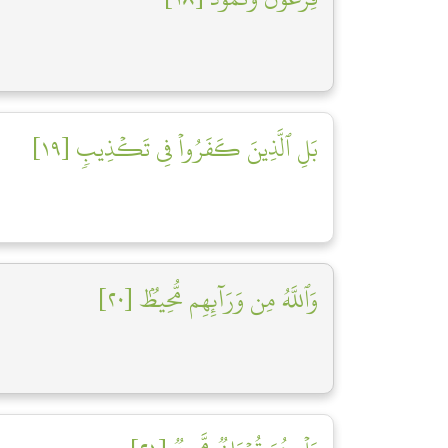
بَلِ ٱلَّذِينَ كَفَرُواْ فِي تَكۡذِيبٖ [١٩]
وَٱللَّهُ مِن وَرَآئِهِم مُّحِيطُۢ [٢٠]