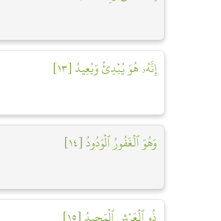
إِنَّهُۥ هُوَ يُبۡدِئُ وَيُعِيدُ [١٣]
وَهُوَ ٱلۡغَفُورُ ٱلۡوَدُودُ [١٤]
ذُو ٱلۡعَرۡشِ ٱلۡمَجِيدُ [١٥]