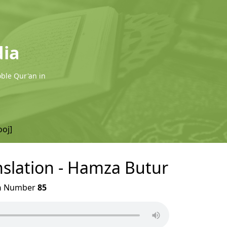
dia
oble Qur'an in
ooj]
nslation - Hamza Butur
h
Number
85