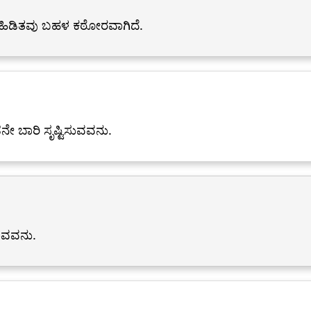
 ಹಿಡಿತವು ಬಹಳ ಕಠೋರವಾಗಿದೆ.
ೇ ಬಾರಿ ಸೃಷ್ಟಿಸುವವನು.
ಸುವವನು.