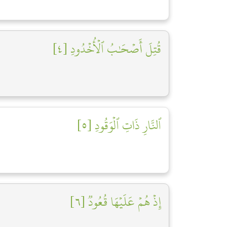
قُتِلَ أَصۡحَٰبُ ٱلۡأُخۡدُودِ [٤]
ٱلنَّارِ ذَاتِ ٱلۡوَقُودِ [٥]
إِذۡ هُمۡ عَلَيۡهَا قُعُودٞ [٦]