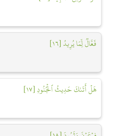
فَعَّالٞ لِّمَا يُرِيدُ [١٦]
هَلۡ أَتَىٰكَ حَدِيثُ ٱلۡجُنُودِ [١٧]
فِرۡعَوۡنَ وَثَمُودَ [١٨]