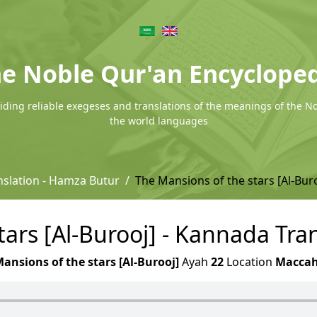
e Noble Qur'an Encyclope
ding reliable exegeses and translations of the meanings of the N
the world languages
slation - Hamza Butur
The Mansions of the stars [Al-Bur
tars [Al-Burooj] - Kannada Tra
ansions of the stars [Al-Burooj]
Ayah
22
Location
Macca