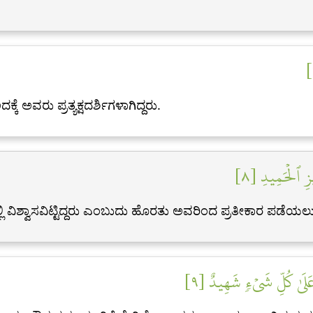
ಕೆ ಅವರು ಪ್ರತ್ಯಕ್ಷದರ್ಶಿಗಳಾಗಿದ್ದರು.
ِيزِ ٱلۡحَمِيدِ [٨
ಲ್ಲಿ ವಿಶ್ವಾಸವಿಟ್ಟಿದ್ದರು ಎಂಬುದು ಹೊರತು ಅವರಿಂದ ಪ್ರತೀಕಾರ ಪಡೆಯ
عَلَىٰ كُلِّ شَيۡءٖ شَهِيدٌ [٩