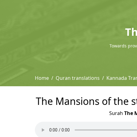
Th
Towards provi
Home
Quran translations
Kannada Tran
The Mansions of the s
Surah
The M