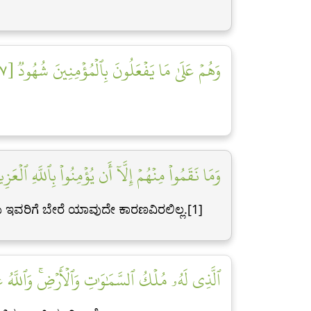
وَهُمۡ عَلَىٰ مَا يَفۡعَلُونَ بِٱلۡمُؤۡمِنِينَ شُهُودٞ [٧]
وَمَا نَقَمُواْ مِنۡهُمۡ إِلَّآ أَن يُؤۡمِنُواْ بِٱللَّهِ ٱلۡعَز]
ಲು ಇವರಿಗೆ ಬೇರೆ ಯಾವುದೇ ಕಾರಣವಿರಲಿಲ್ಲ.[1]
ٱلَّذِي لَهُۥ مُلۡكُ ٱلسَّمَٰوَٰتِ وَٱلۡأَرۡضِۚ وَٱللَّهُ ]