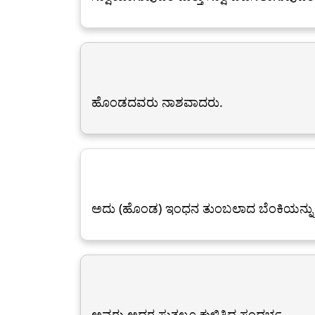
ಹೊಂಡದವರು ನಾಶವಾದರು.
ಅದು (ಹೊಂಡ) ಇಂಧನ ತುಂಬಲಾದ ಬೆಂಕಿಯನ್ನು ಹ
ಅವರು ಅದರ ಸುತ್ತಲೂ ಕುಳಿತಿದ್ದ ಸಂದರ್ಭ.