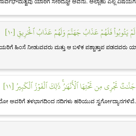
್ವಭೌಮತ್ವವು ಯಾರಿಗೆ ಸೇರಿದ್ದೋ ಅವನು. ಅಲ್ಲಾಹು ಎಲ್ಲ ವಿಷಯಗಳಿಗ
مَّ لَمۡ يَتُوبُواْ فَلَهُمۡ عَذَابُ جَهَنَّمَ وَلَهُمۡ عَذَابُ ٱلۡحَرِيقِ [١٠
ಿ ಮಹಿಳೆಯರಿಗೆ ಹಿಂಸೆ ನೀಡುವವರು ಮತ್ತು ಆ ಬಳಿಕ ಪಶ್ಚಾತ್ತಾಪ ಪಡದವರು
جَنَّٰتٞ تَجۡرِي مِن تَحۡتِهَا ٱلۡأَنۡهَٰرُۚ ذَٰلِكَ ٱلۡفَوۡزُ ٱلۡكَبِيرُ [١١
 ಯಾರೋ ಅವರಿಗೆ ತಳಭಾಗದಿಂದ ನದಿಗಳು ಹರಿಯುವ ಸ್ವರ್ಗೋದ್ಯಾನಗಳಿವ