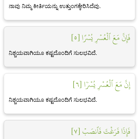
ನಾವು ನಿಮ್ಮ ಕೀರ್ತಿಯನ್ನು ಉತ್ತುಂಗಕ್ಕೇರಿಸಿದೆವು.
فَإِنَّ مَعَ ٱلۡعُسۡرِ يُسۡرًا [٥]
ನಿಶ್ಚಯವಾಗಿಯೂ ಕಷ್ಟದೊಂದಿಗೆ ಸುಲಭವಿದೆ.
إِنَّ مَعَ ٱلۡعُسۡرِ يُسۡرٗا [٦]
ನಿಶ್ಚಯವಾಗಿಯೂ ಕಷ್ಟದೊಂದಿಗೆ ಸುಲಭವಿದೆ.
فَإِذَا فَرَغۡتَ فَٱنصَبۡ [٧]