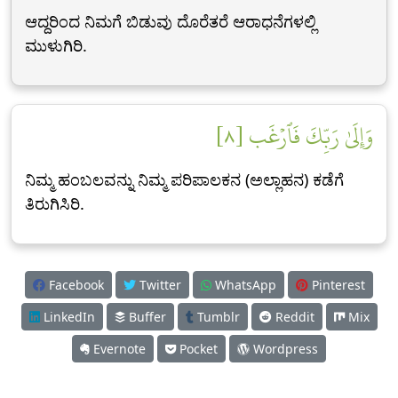
ಆದ್ದರಿಂದ ನಿಮಗೆ ಬಿಡುವು ದೊರೆತರೆ ಆರಾಧನೆಗಳಲ್ಲಿ
ಮುಳುಗಿರಿ.
وَإِلَىٰ رَبِّكَ فَٱرۡغَب [٨]
ನಿಮ್ಮ ಹಂಬಲವನ್ನು ನಿಮ್ಮ ಪರಿಪಾಲಕನ (ಅಲ್ಲಾಹನ) ಕಡೆಗೆ
ತಿರುಗಿಸಿರಿ.
Facebook
Twitter
WhatsApp
Pinterest
LinkedIn
Buffer
Tumblr
Reddit
Mix
Evernote
Pocket
Wordpress