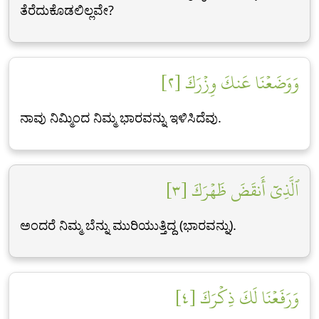
ತೆರೆದುಕೊಡಲಿಲ್ಲವೇ?
وَوَضَعۡنَا عَنكَ وِزۡرَكَ [٢]
ನಾವು ನಿಮ್ಮಿಂದ ನಿಮ್ಮ ಭಾರವನ್ನು ಇಳಿಸಿದೆವು.
ٱلَّذِيٓ أَنقَضَ ظَهۡرَكَ [٣]
ಅಂದರೆ ನಿಮ್ಮ ಬೆನ್ನು ಮುರಿಯುತ್ತಿದ್ದ (ಭಾರವನ್ನು).
وَرَفَعۡنَا لَكَ ذِكۡرَكَ [٤]