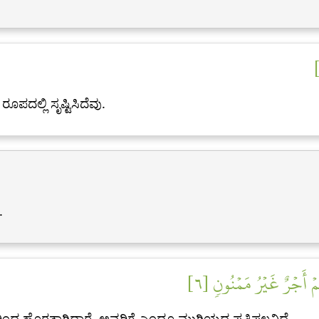
ಪದಲ್ಲಿ ಸೃಷ್ಟಿಸಿದೆವು.
.
ُمۡ أَجۡرٌ غَيۡرُ مَمۡنُونٖ [٦
ದರಿಂದ ಹೊರತಾಗಿದ್ದಾರೆ. ಅವರಿಗೆ ಎಂದೂ ಮುಗಿಯದ ಪ್ರತಿಫಲವಿದೆ.