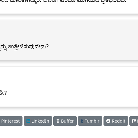
ನನ್ನು ಉತ್ತೇಜಿಸುವುದೇನು?
ವೇ?
Pinterest
LinkedIn
Buffer
Tumblr
Reddit