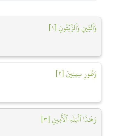
وَٱلتِّينِ وَٱلزَّيۡتُونِ [١]
وَطُورِ سِينِينَ [٢]
وَهَٰذَا ٱلۡبَلَدِ ٱلۡأَمِينِ [٣]