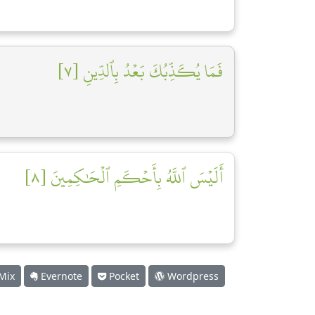
فَمَا يُكَذِّبُكَ بَعۡدُ بِٱلدِّينِ [٧]
أَلَيۡسَ ٱللَّهُ بِأَحۡكَمِ ٱلۡحَٰكِمِينَ [٨]
Mix
Evernote
Pocket
Wordpress