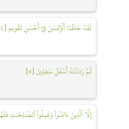
لَقَدۡ خَلَقۡنَا ٱلۡإِنسَٰنَ فِيٓ أَحۡسَنِ تَقۡوِيمٖ [٤]
ثُمَّ رَدَدۡنَٰهُ أَسۡفَلَ سَٰفِلِينَ [٥]
إِلَّا ٱلَّذِينَ ءَامَنُواْ وَعَمِلُواْ ٱلصَّٰلِحَٰتِ فَلَه]