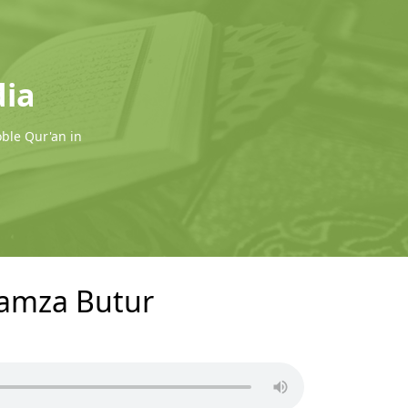
dia
oble Qur'an in
 Hamza Butur