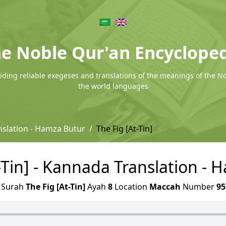
e Noble Qur'an Encyclope
ding reliable exegeses and translations of the meanings of the N
the world languages
slation - Hamza Butur
The Fig [At-Tin]
-Tin] - Kannada Translation -
Surah
The Fig [At-Tin]
Ayah
8
Location
Maccah
Number
95