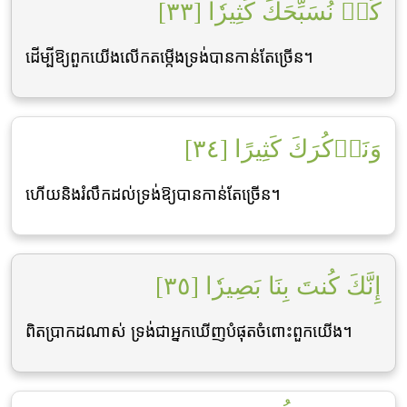
كَيۡ نُسَبِّحَكَ كَثِيرٗا [٣٣]
ដើម្បីឱ្យពួកយើងលើកតម្កើងទ្រង់បានកាន់តែច្រើន។
وَنَذۡكُرَكَ كَثِيرًا [٣٤]
ហើយនិងរំលឹកដល់ទ្រង់ឱ្យបានកាន់តែច្រើន។
إِنَّكَ كُنتَ بِنَا بَصِيرٗا [٣٥]
ពិតប្រាកដណាស់ ទ្រង់ជាអ្នកឃើញបំផុតចំពោះពួកយើង។