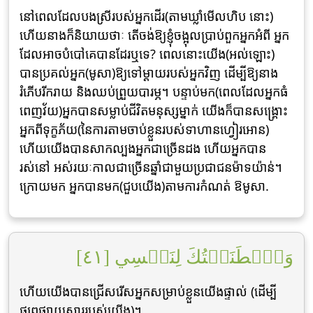
នៅពេលដែលបងស្រីរបស់អ្នកដើរ(តាមឃ្លាំមើលហិប នោះ)
ហើយនាងក៏និយាយថាៈ តើចង់ឱ្យខ្ញុំចង្អុលប្រាប់ពួកអ្នកអំពី អ្នក
ដែលអាចបំបៅគេបានដែរឬទេ? ពេលនោះយើង(អល់ឡោះ)
បានប្រគល់អ្នក(មូសា)ឱ្យទៅម្ដាយរបស់អ្នកវិញ ដើម្បីឱ្យនាង
រំភើបរីករាយ និងឈប់ព្រួយបារម្ភ។ បន្ទាប់មក(ពេលដែលអ្នកធំ
ពេញវ័យ)អ្នកបានសម្លាប់ជីវិតមនុស្សម្នាក់ យើងក៏បានសង្គ្រោះ
អ្នកពីទុក្ខភ័យ(នៃការតាមចាប់ខ្លួនរបស់ទាហានហ្វៀរអោន)
ហើយយើងបានសាកល្បងអ្នកជាច្រើនដង ហើយអ្នកបាន
រស់នៅ អស់រយៈកាលជាច្រើនឆ្នាំជាមួយប្រជាជនម៉ាទយ៉ាន់។
ក្រោយមក អ្នកបានមក(ជួបយើង)តាមការកំណត់ ឱមូសា.
وَٱصۡطَنَعۡتُكَ لِنَفۡسِي [٤١]
ហើយយើងបានជ្រើសរើសអ្នកសម្រាប់ខ្លួនយើងផ្ទាល់ (ដើម្បី
ផ្សព្វផ្សាយសាររបស់យើង)។