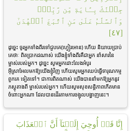
جِئۡنَٰكَ بِـَٔايَةٖ مِّن رَّبِّكَۖ
وَٱلسَّلَٰمُ عَلَىٰ مَنِ ٱتَّبَعَ ٱلۡهُدَىٰٓ
[٤٧]
ដូចេ្នះ ចូរអ្នកទាំងពីរទៅជួបគេ(ហ្វៀរអោន) ហើយ និយាយប្រាប់
គេថាៈ ពិតប្រាកដណាស់ យើងខ្ញុំទាំងពីរគឺជាអ្នក នាំសារនៃ
ម្ចាស់របស់អ្នក។ ដូចេ្នះ សូមអ្នកដោះលែងអំបូរ
អ៊ីស្រាអែលមកឱ្យយើងខ្ញុំវិញ ហើយសូមអ្នកឈប់ធ្វើទារុណកម្ម
ពួកគេ ទៀតទៅ។ ជាការពិតណាស់ យើងបាននាំមកឱ្យអ្នកនូវ
ភស្ដុតាងពី ម្ចាស់របស់អ្នក។ ហើយសូមសុខសន្ដិភាពកើតមាន
ចំពោះអ្នកណា ដែលបានដើរតាមការចង្អុលបង្ហាញនេះ។
إِنَّا قَدۡ أُوحِيَ إِلَيۡنَآ أَنَّ ٱلۡعَذَابَ