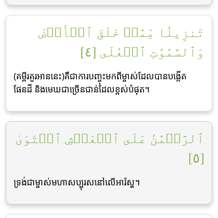
تَنزِيلٗا مِّمَّنۡ خَلَقَ ٱلۡأَرۡضَ
وَٱلسَّمَٰوَٰتِ ٱلۡعُلَى [٤]
(គម្ពីរគួរអាននេះ)គឺជាការបញ្ចុះមកពីម្ចាស់ដែលបានបង្កើត
ផែនដី និងមេឃជាច្រើនជាន់ដែលខ្ពស់បំផុត។
ٱلرَّحۡمَٰنُ عَلَى ٱلۡعَرۡشِ ٱسۡتَوَىٰ
[٥]
ទ្រង់ជាម្ចាស់មហាសប្បុរសនៅលើអារ៉ស្ហ។