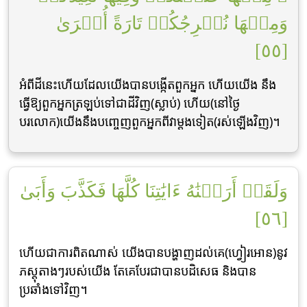
وَمِنۡهَا نُخۡرِجُكُمۡ تَارَةً أُخۡرَىٰ
[٥٥]
អំពីដីនេះហើយដែលយើងបានបង្កើតពួកអ្នក ហើយយើង នឹង
ធ្វើឱ្យពួកអ្នកត្រឡប់ទៅជាដីវិញ(ស្លាប់) ហើយ(នៅថ្ងៃ
បរលោក)យើងនឹងបពោ្ចញពួកអ្នកពីវាម្ដងទៀត(រស់ឡើងវិញ)។
وَلَقَدۡ أَرَيۡنَٰهُ ءَايَٰتِنَا كُلَّهَا فَكَذَّبَ وَأَبَىٰ
[٥٦]
ហើយជាការពិតណាស់ យើងបានបង្ហាញដល់គេ(ហ្វៀរអោន)នូវ
ភស្ដុតាងៗរបស់យើង តែគេបែរជាបានបដិសេធ និងបាន
ប្រឆាំងទៅវិញ។