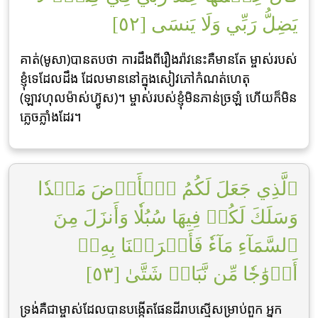
يَضِلُّ رَبِّي وَلَا يَنسَى [٥٢]
គាត់(មូសា)បានតបថា ការដឹងពីរឿងរ៉ាវនេះគឺមានតែ ម្ចាស់របស់
ខ្ញុំទេដែលដឹង ដែលមាននៅក្នុងសៀវភៅកំណត់ហេតុ
(ឡាវហុលម៉ាស់ហ្វ៊ូស)។ ម្ចាស់របស់ខ្ញុំមិនភាន់ច្រឡំ ហើយក៏មិន
ភេ្លចភ្លាំងដែរ។
ٱلَّذِي جَعَلَ لَكُمُ ٱلۡأَرۡضَ مَهۡدٗا
وَسَلَكَ لَكُمۡ فِيهَا سُبُلٗا وَأَنزَلَ مِنَ
ٱلسَّمَآءِ مَآءٗ فَأَخۡرَجۡنَا بِهِۦٓ
أَزۡوَٰجٗا مِّن نَّبَاتٖ شَتَّىٰ [٥٣]
ទ្រង់គឺជាម្ចាស់ដែលបានបង្កើតផែនដីរាបស្មើសម្រាប់ពួក អ្នក