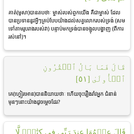
គាត់(មូសា)បានតបថាៈ ម្ចាស់របស់ពួកយើង គឺជាម្ចាស់ ដែល
បានប្រទាននូវអ្វីៗគ្រប់បែបយ៉ាងដល់សត្វលោករបស់ទ្រង់ (សម
ទៅតាមរូបរាងរបស់វា) បន្ទាប់មកទ្រង់បានចង្អុលបង្ហាញ (ពីការ
រស់នៅ)។
قَالَ فَمَا بَالُ ٱلۡقُرُونِ
ٱلۡأُولَىٰ [٥١]
គេ(ហ្វៀរអោន)បាននិយាយថាៈ ហើយចុះរឿងរ៉ាវអ្នក ជំនាន់
មុនៗនោះយ៉ាងដូចមេ្ដចដែរ?
قَالَ عِلۡمُهَا عِندَ رَبِّي فِي كِتَٰبٖۖ لَّا