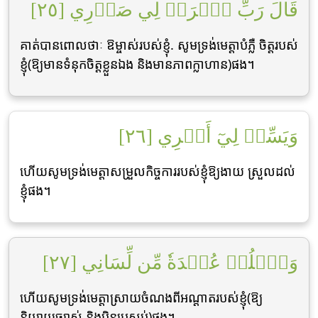
قَالَ رَبِّ ٱشۡرَحۡ لِي صَدۡرِي [٢٥]
គាត់បានពោលថាៈ ឱម្ចាស់របស់ខ្ញុំ. សូមទ្រង់មេត្ដាបំភ្លឺ ចិត្ដរបស់
ខ្ញុំ(ឱ្យមានទំនុកចិត្ដខ្លួនឯង និងមានភាពក្លាហាន)ផង។
وَيَسِّرۡ لِيٓ أَمۡرِي [٢٦]
ហើយសូមទ្រង់មេត្ដាសម្រួលកិច្ចការរបស់ខ្ញុំឱ្យងាយ ស្រួលដល់
ខ្ញុំផង។
وَٱحۡلُلۡ عُقۡدَةٗ مِّن لِّسَانِي [٢٧]
ហើយសូមទ្រង់មេត្ដាស្រាយចំណងពីអណ្ដាតរបស់ខ្ញុំ(ឱ្យ
និយាយច្បាស់ និងប៉ិនប្រសប់)ផង។