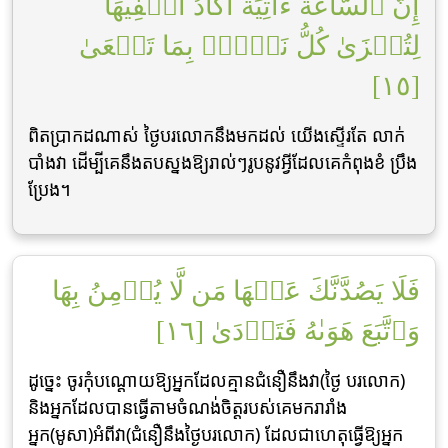
إِنَّ ٱلسَّاعَةَ ءَاتِيَةٌ أَكَادُ أُخۡفِيهَا
لِتُجۡزَىٰ كُلُّ نَفۡسِۭ بِمَا تَسۡعَىٰ
[١٥]
ពិតប្រាកដណាស់ ថ្ងៃបរលោកនឹងមកដល់ យើងស្ទើរតែ លាក់
បាំងវា ដើម្បីគេនឹងតបស្នងឱ្យរាល់ៗរូបនូវអ្វីដែលគេកំពុងខំ ប្រឹង
ប្រែង។
فَلَا يَصُدَّنَّكَ عَنۡهَا مَن لَّا يُؤۡمِنُ بِهَا
وَٱتَّبَعَ هَوَىٰهُ فَتَرۡدَىٰ [١٦]
ដូចេ្នះ ចូរកុំបណ្ដោយឱ្យអ្នកដែលគ្មានជំនឿនឹងវា(ថ្ងៃ បរលោក)
និងអ្នកដែលបានធ្វើតាមចំណង់ចិត្ដរបស់គេមករារាំង
អ្នក(មូសា)អំពីវា(ជំនឿនឹងថ្ងៃបរលោក) ដែលជាហេតុធ្វើឱ្យអ្នក