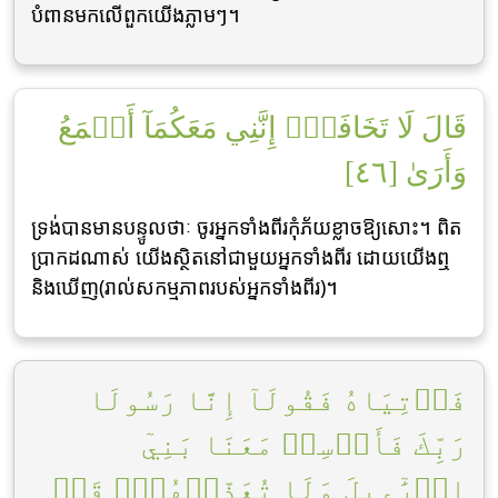
បំពានមកលើពួកយើងភ្លាមៗ។
قَالَ لَا تَخَافَآۖ إِنَّنِي مَعَكُمَآ أَسۡمَعُ
وَأَرَىٰ [٤٦]
ទ្រង់បានមានបន្ទូលថាៈ ចូរអ្នកទាំងពីរកុំភ័យខ្លាចឱ្យសោះ។ ពិត
ប្រាកដណាស់ យើងសិ្ថតនៅជាមួយអ្នកទាំងពីរ ដោយយើងឮ
និងឃើញ(រាល់សកម្មភាពរបស់អ្នកទាំងពីរ)។
فَأۡتِيَاهُ فَقُولَآ إِنَّا رَسُولَا
رَبِّكَ فَأَرۡسِلۡ مَعَنَا بَنِيٓ
إِسۡرَٰٓءِيلَ وَلَا تُعَذِّبۡهُمۡۖ قَدۡ