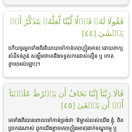
فَقُولَا لَهُۥ قَوۡلٗا لَّيِّنٗا لَّعَلَّهُۥ يَتَذَكَّرُ أَوۡ
يَخۡشَىٰ [٤٤]
ហើយចូរអ្នកទាំងពីរនិយាយទៅកាន់គេ(ហ្វៀរអោន) ដោយពាក្យ
សំដីទន់ភ្លន់ សង្ឃឹមថាគេនឹងទទួលការដាស់តឿន ឬ កោត
ខ្លាច(អល់ឡោះ)។
قَالَا رَبَّنَآ إِنَّنَا نَخَافُ أَن يَفۡرُطَ عَلَيۡنَآ
أَوۡ أَن يَطۡغَىٰ [٤٥]
គេទាំងពីរបានពោលទៅកាន់ទ្រង់ថាៈ ឱម្ចាស់របស់យើង ខ្ញុំ. ពិត
ប្រាកដណាស់ ពួកយើងខ្លាចគេ(ហ្វៀរអោន)ដាក់ទណ្ឌកម្ម ឬ