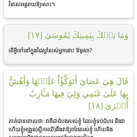
វិនាសអន្ដរាយឱ្យសោះ។
وَمَا تِلۡكَ بِيَمِينِكَ يَٰمُوسَىٰ [١٧]
តើអ្វីទៅនៅក្នុងដៃស្ដាំរបស់អ្នកនោះ ឱមូសា?
قَالَ هِيَ عَصَايَ أَتَوَكَّؤُاْ عَلَيۡهَا وَأَهُشُّ
بِهَا عَلَىٰ غَنَمِي وَلِيَ فِيهَا مَـَٔارِبُ
أُخۡرَىٰ [١٨]
គាត់បានពោលថាៈ វាគឺជាដំបងរបស់ខ្ញុំ ដែលខ្ញុំទប់ជំហរ នឹងវា
ហើយខ្ញុំអង្រួន(ស្លឹកឈើ)នឹងវាឱ្យពពែរបស់ខ្ញុំ ហើយនិង