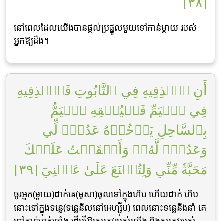
[٣٨]
នៅពេលដែលយើងបានផ្ដល់ប្រផ្នូលមួយទៅកាន់ម្ដាយ របស់
អ្នកឱ្យដឹង។
أَنِ ٱقۡذِفِيهِ فِي ٱلتَّابُوتِ فَٱقۡذِفِيهِ
فِي ٱلۡيَمِّ فَلۡيُلۡقِهِ ٱلۡيَمُّ
بِٱلسَّاحِلِ يَأۡخُذۡهُ عَدُوّٞ لِّي
وَعَدُوّٞ لَّهُۥۚ وَأَلۡقَيۡتُ عَلَيۡكَ
مَحَبَّةٗ مِّنِّي وَلِتُصۡنَعَ عَلَىٰ عَيۡنِيٓ [٣٩]
ចូរអ្នក(ម្ដាយ)ដាក់គេ(មូសា)ចូលទៅក្នុងហិប ហើយដាក់ ហិប
នោះទៅក្នុងទនេ្ល(ទនេ្លនីលនៅអេហ្ស៊ីប) ពេលនោះទនេ្លនឹងនាំ គេ
ទៅកាន់មាត់ច្រាំង ដើម្បីឱ្យសត្រូវរបស់យើង និងសត្រូវរបស់