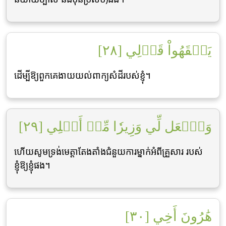
يَفۡقَهُواْ قَوۡلِي [٢٨]
ដើម្បីឱ្យពួកគេងាយយល់ពាក្យសំដីរបស់ខ្ញុំ។
وَٱجۡعَل لِّي وَزِيرٗا مِّنۡ أَهۡلِي [٢٩]
ហើយសូមទ្រង់មេត្ដាតែងតាំងជំនួយការម្នាក់អំពីគ្រួសារ របស់
ខ្ញុំឱ្យខ្ញុំផង។
هَٰرُونَ أَخِي [٣٠]