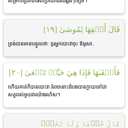
សម្រាប់ប្រើវាជាផលប្រយោជន៍ផេ្សងៗទៀត។
قَالَ أَلۡقِهَا يَٰمُوسَىٰ [١٩]
ទ្រង់បានមានបន្ទូលថាៈ ចូរអ្នកបោះវាចុះ ឱមូសា.
فَأَلۡقَىٰهَا فَإِذَا هِيَ حَيَّةٞ تَسۡعَىٰ [٢٠]
ហើយគាត់ក៏បានបោះវា រំពេចនោះដំបងបានក្លាយទៅជា
សត្វពស់មួយវារយ៉ាងរហ័ស។
قَالَ خُذۡهَا وَلَا تَخَفۡۖ