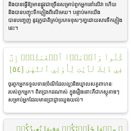
និងបានធ្វើឱ្យមានផ្លូវជាច្រើនសម្រាប់ពួកអ្នកនៅលើវា ហើយ
និងបានបញ្ចុះទឹកភ្លៀងពីលើមេឃ។ បន្ទាប់មកយើង
បានបពោ្ចញ នូវរុក្ខជាតិគ្រប់ប្រភេទខុសៗគា្នដោយសារទឹកភ្លៀង
នេះ។
كُلُواْ وَٱرۡعَوۡاْ أَنۡعَٰمَكُمۡۚ إِنَّ
فِي ذَٰلِكَ لَأٓيَٰتٖ لِّأُوْلِي ٱلنُّهَىٰ [٥٤]
ចូរពួកអ្នកទទួលទាន(ចំណីដែលល្អ)និងឃ្វាលសត្វពាហនៈ
របស់ពួកអ្នក។ ពិតប្រាកដណាស់ ក្នុងរឿងនោះគឺជាភស្ដុតាងៗ
សម្រាប់អ្នកដែលមានប្រាជ្ញាឈេ្វងយល់។
۞ مِنۡهَا خَلَقۡنَٰكُمۡ وَفِيهَا نُعِيدُكُمۡ