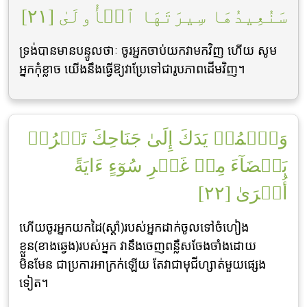
سَنُعِيدُهَا سِيرَتَهَا ٱلۡأُولَىٰ [٢١]
ទ្រង់បានមានបន្ទូលថាៈ ចូរអ្នកចាប់យកវាមកវិញ ហើយ សូម
អ្នកកុំខ្លាច យើងនឹងធ្វើឱ្យវាប្រែទៅជារូបភាពដើមវិញ។
وَٱضۡمُمۡ يَدَكَ إِلَىٰ جَنَاحِكَ تَخۡرُجۡ
بَيۡضَآءَ مِنۡ غَيۡرِ سُوٓءٍ ءَايَةً
أُخۡرَىٰ [٢٢]
ហើយចូរអ្នកយកដៃ(ស្ដាំ)របស់អ្នកដាក់ចូលទៅចំហៀង
ខ្លួន(ខាងឆេ្វង)របស់អ្នក វានឹងចេញពន្លឺសចែងចាំងដោយ
មិនមែន ជាប្រការអាក្រក់ឡើយ តែវាជាមុជីហ្សាត់មួយផេ្សង
ទៀត។