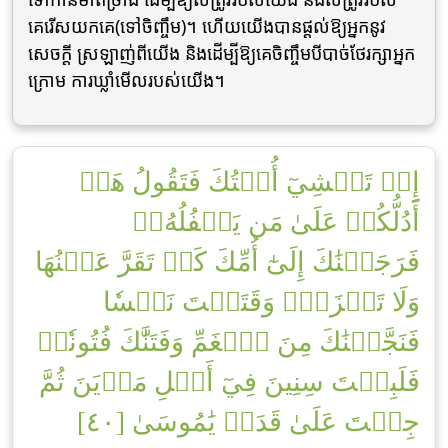
គេរើសយកគេ(ទៅចិញ្ចឹម)។ ហើយយើងបានផ្ដល់ឱ្យអ្នកនូវ
សេចក្ដី ស្រឡាញ់ពីយើង និងដើម្បីឱ្យគេចិញ្ចឹមបីបាច់ថែរក្សាអ្នក
ក្រោម ការឃ្លាំមើលរបស់យើង។
إِذۡ تَمۡشِيٓ أُخۡتُكَ فَتَقُولُ هَلۡ
أَدُلُّكُمۡ عَلَىٰ مَن يَكۡفُلُهُۥۖ
فَرَجَعۡنَٰكَ إِلَىٰٓ أُمِّكَ كَيۡ تَقَرَّ عَيۡنُهَا
وَلَا تَحۡزَنَۚ وَقَتَلۡتَ نَفۡسٗا
فَنَجَّيۡنَٰكَ مِنَ ٱلۡغَمِّ وَفَتَنَّٰكَ فُتُونٗاۚ
فَلَبِثۡتَ سِنِينَ فِيٓ أَهۡلِ مَدۡيَنَ ثُمَّ
جِئۡتَ عَلَىٰ قَدَرٖ يَٰمُوسَىٰ [٤٠]