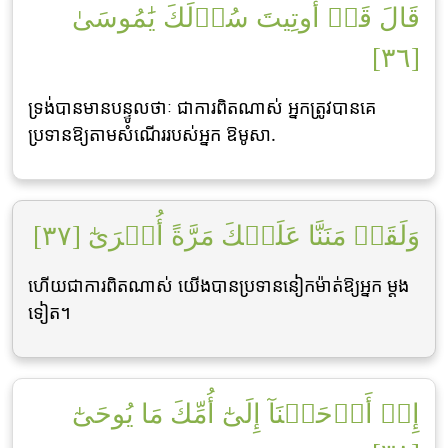
قَالَ قَدۡ أُوتِيتَ سُؤۡلَكَ يَٰمُوسَىٰ
[٣٦]
ទ្រង់បានមានបន្ទូលថាៈ ជាការពិតណាស់ អ្នកត្រូវបានគេ
ប្រទានឱ្យតាមសំណើររបស់អ្នក ឱមូសា.
وَلَقَدۡ مَنَنَّا عَلَيۡكَ مَرَّةً أُخۡرَىٰٓ [٣٧]
ហើយជាការពិតណាស់ យើងបានប្រទាននៀកម៉ាត់ឱ្យអ្នក ម្ដង
ទៀត។
إِذۡ أَوۡحَيۡنَآ إِلَىٰٓ أُمِّكَ مَا يُوحَىٰٓ