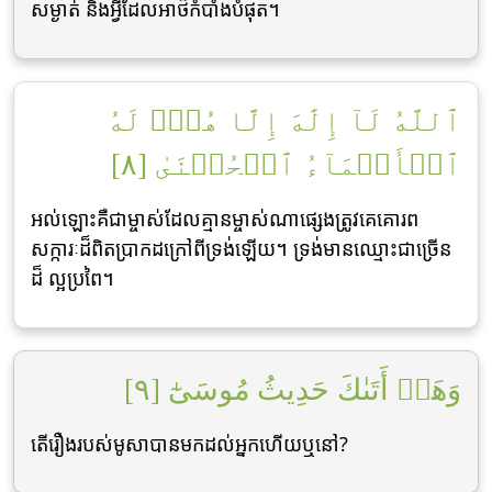
សម្ងាត់ និងអ្វីដែលអាថ៌កំបាំងបំផុត។
ٱللَّهُ لَآ إِلَٰهَ إِلَّا هُوَۖ لَهُ
ٱلۡأَسۡمَآءُ ٱلۡحُسۡنَىٰ [٨]
អល់ឡោះគឺជាម្ចាស់ដែលគ្មានម្ចាស់ណាផេ្សងត្រូវគេគោរព
សក្ការៈដ៏ពិតប្រាកដក្រៅពីទ្រង់ឡើយ។ ទ្រង់មានឈ្មោះជាច្រើន
ដ៏ ល្អប្រពៃ។
وَهَلۡ أَتَىٰكَ حَدِيثُ مُوسَىٰٓ [٩]
តើរឿងរបស់មូសាបានមកដល់អ្នកហើយឬនៅ?