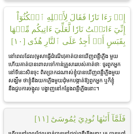
إِذۡ رَءَا نَارٗا فَقَالَ لِأَهۡلِهِ ٱمۡكُثُوٓاْ
إِنِّيٓ ءَانَسۡتُ نَارٗا لَّعَلِّيٓ ءَاتِيكُم مِّنۡهَا
بِقَبَسٍ أَوۡ أَجِدُ عَلَى ٱلنَّارِ هُدٗى [١٠]
នៅពេលដែល(មូសាធ្វើដំណើរ)គាត់បានឃើញពន្លឺភ្លើង មួយ
ហើយគាត់បានពោលទៅកាន់គ្រួសាររបស់គាត់ថាៈ ចូរពួកអ្នក
នៅទីនេះសិនចុះ ពិតប្រាកដណាស់ខ្ញុំបានឃើញពន្លឺភ្លើងមួយ
សង្ឃឹម ថាខ្ញុំនឹងយកភ្លើងមួយដុំមកបង្កាត់ឱ្យពួកអ្នក ឬក៏ខ្ញុំ
នឹងជួបការចង្អុល បង្ហាញនៅកន្លែងពន្លឺភ្លើងនោះ។
فَلَمَّآ أَتَىٰهَا نُودِيَ يَٰمُوسَىٰٓ [١١]
ហើយនៅពេលដែលគាត់បានទៅដល់ពន្លឺភ្លើងនោះ គេ បានហៅ