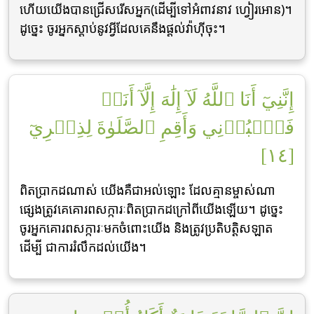
ហើយយើងបានជ្រើសរើសអ្នក(ដើម្បីទៅអំពាវនាវ ហ្វៀរអោន)។
ដូចេ្នះ ចូរអ្នកស្ដាប់នូវអ្វីដែលគេនឹងផ្ដល់វ៉ាហ៊ីចុះ។
إِنَّنِيٓ أَنَا ٱللَّهُ لَآ إِلَٰهَ إِلَّآ أَنَا۠
فَٱعۡبُدۡنِي وَأَقِمِ ٱلصَّلَوٰةَ لِذِكۡرِيٓ
[١٤]
ពិតប្រាកដណាស់ យើងគឺជាអល់ឡោះ ដែលគ្មានម្ចាស់ណា
ផេ្សងត្រូវគេគោរពសក្ការៈពិតប្រាកដក្រៅពីយើងឡើយ។ ដូចេ្នះ
ចូរអ្នកគោរពសក្ការៈមកចំពោះយើង និងត្រូវប្រតិបត្ដិសឡាត
ដើម្បី ជាការរំលឹកដល់យើង។