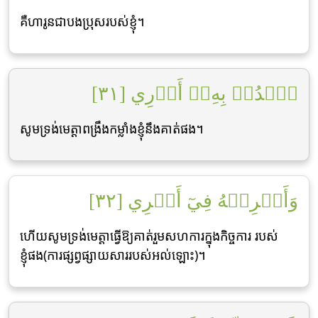
គឺហារូនជាបងប្រុសរបស់ខ្ញុំ។
ٱشۡدُدۡ بِهِۦٓ أَزۡرِي [٣١]
សូមទ្រង់មេត្ដាពង្រឹងកម្លាំងខ្ញុំនឹងគាត់ផង។
وَأَشۡرِكۡهُ فِيٓ أَمۡرِي [٣٢]
ហើយសូមទ្រង់មេត្ដាធ្វើឱ្យគាត់រួមសហការក្នុងកិច្ចការ របស់
ខ្ញុំផង(ការផ្សព្វផ្សាយសាររបស់អល់ឡោះ)។