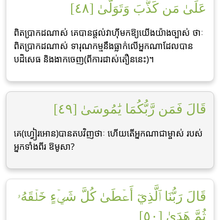
عَلَىٰ مَن كَذَّبَ وَتَوَلَّىٰ [٤٨]
ពិតប្រាកដណាស់ គេបានផ្ដល់វាហ៊ីមកឱ្យយើងយ៉ាងច្បាស់ ថាៈ
ពិតប្រាកដណាស់ ទារុណកម្មនឹងធ្លាក់លើអ្នកណាដែលបាន
បដិសេធ និងងាកចេញ(ពីការដាស់តឿននេះ)។
قَالَ فَمَن رَّبُّكُمَا يَٰمُوسَىٰ [٤٩]
គេ(ហ្វៀរអោន)បានតបវិញថាៈ ហើយតើអ្នកណាជាម្ចាស់ របស់
អ្នកទាំងពីរ ឱមូសា?
قَالَ رَبُّنَا ٱلَّذِيٓ أَعۡطَىٰ كُلَّ شَيۡءٍ خَلۡقَهُۥ
ثُمَّ هَدَىٰ [٥٠]