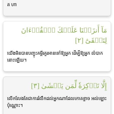
ត ហា
مَآ أَنزَلۡنَا عَلَيۡكَ ٱلۡقُرۡءَانَ
لِتَشۡقَىٰٓ [٢]
យើងមិនបានបញ្ចុះគម្ពីរគួរអានទៅឱ្យអ្នក ដើម្បីឱ្យអ្នក លំបាក
នោះឡើយ។
إِلَّا تَذۡكِرَةٗ لِّمَن يَخۡشَىٰ [٣]
លើកលែងតែជាការរំលឹកដល់អ្នកណាដែលកោតខ្លាច អល់ឡោះ
ប៉ុណ្ណោះ។