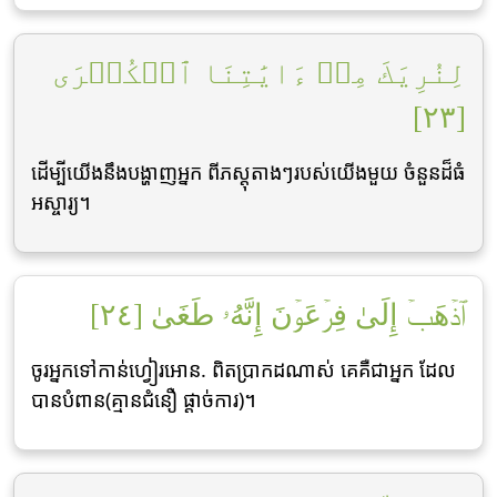
لِنُرِيَكَ مِنۡ ءَايَٰتِنَا ٱلۡكُبۡرَى
[٢٣]
ដើម្បីយើងនឹងបង្ហាញអ្នក ពីភស្ដុតាងៗរបស់យើងមួយ ចំនួនដ៏ធំ
អស្ចារ្យ។
ٱذۡهَبۡ إِلَىٰ فِرۡعَوۡنَ إِنَّهُۥ طَغَىٰ [٢٤]
ចូរអ្នកទៅកាន់ហ្វៀរអោន. ពិតប្រាកដណាស់ គេគឺជាអ្នក ដែល
បានបំពាន(គ្មានជំនឿ ផ្ដាច់ការ)។