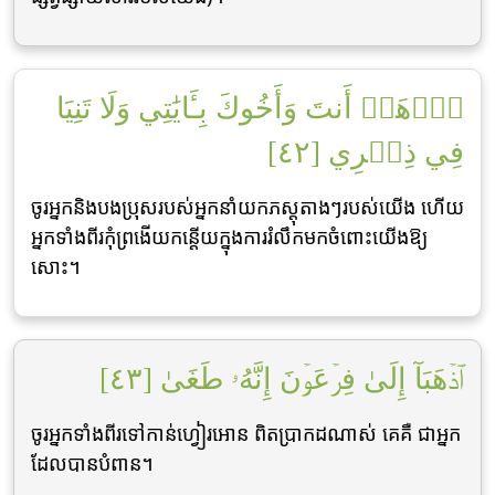
ٱذۡهَبۡ أَنتَ وَأَخُوكَ بِـَٔايَٰتِي وَلَا تَنِيَا
فِي ذِكۡرِي [٤٢]
ចូរអ្នកនិងបងប្រុសរបស់អ្នកនាំយកភស្ដុតាងៗរបស់យើង ហើយ
អ្នកទាំងពីរកុំព្រងើយកន្ដើយក្នុងការរំលឹកមកចំពោះយើងឱ្យ
សោះ។
ٱذۡهَبَآ إِلَىٰ فِرۡعَوۡنَ إِنَّهُۥ طَغَىٰ [٤٣]
ចូរអ្នកទាំងពីរទៅកាន់ហ្វៀរអោន ពិតប្រាកដណាស់ គេគឺ ជាអ្នក
ដែលបានបំពាន។