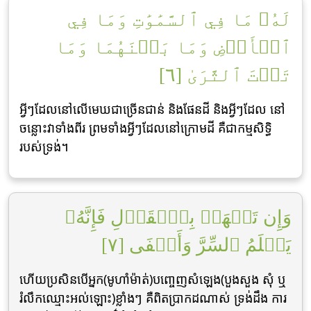
لَهُۥ مَا فِي ٱلسَّمَٰوَٰتِ وَمَا فِي
ٱلۡأَرۡضِ وَمَا بَيۡنَهُمَا وَمَا
تَحۡتَ ٱلثَّرَىٰ [٦]
អ្វីៗដែលនៅលើមេឃជាច្រើនជាន់ និងផែនដី និងអ្វីៗដែល នៅ
ចន្លោះវាទាំងពីរ ព្រមទាំងអ្វីៗដែលនៅក្រោមដី គឺជាកម្មសិទ្ធិ
របស់ទ្រង់។
وَإِن تَجۡهَرۡ بِٱلۡقَوۡلِ فَإِنَّهُۥ
يَعۡلَمُ ٱلسِّرَّ وَأَخۡفَى [٧]
ហើយប្រសិនបើអ្នក(មូហាំម៉ាត់)បពោ្ចញសំឡេង(បួងសួង សុំ ឬ
រំលឹកឈ្មោះអល់ឡោះ)ខ្លាំងៗ គឺពិតប្រាកដណាស់ ទ្រង់ដឹង ការ