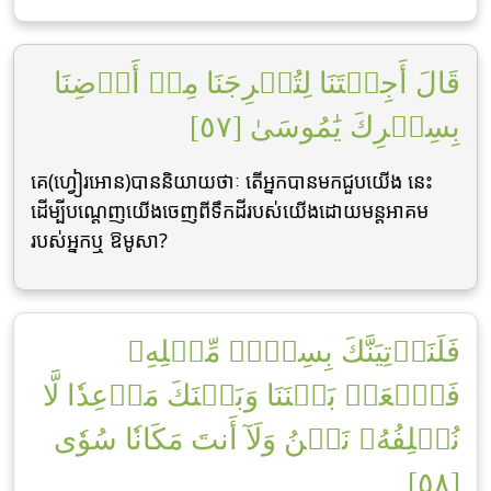
قَالَ أَجِئۡتَنَا لِتُخۡرِجَنَا مِنۡ أَرۡضِنَا
بِسِحۡرِكَ يَٰمُوسَىٰ [٥٧]
គេ(ហ្វៀរអោន)បាននិយាយថាៈ តើអ្នកបានមកជួបយើង នេះ
ដើម្បីបណេ្ដញយើងចេញពីទឹកដីរបស់យើងដោយមន្ដអាគម
របស់អ្នកឬ ឱមូសា?
فَلَنَأۡتِيَنَّكَ بِسِحۡرٖ مِّثۡلِهِۦ
فَٱجۡعَلۡ بَيۡنَنَا وَبَيۡنَكَ مَوۡعِدٗا لَّا
نُخۡلِفُهُۥ نَحۡنُ وَلَآ أَنتَ مَكَانٗا سُوٗى
[٥٨]