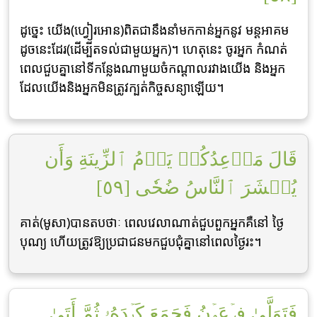
ដូចេ្នះ យើង(ហ្វៀរអោន)ពិតជានឹងនាំមកកាន់អ្នកនូវ មន្ដអាគម
ដូចនេះដែរ(ដើម្បីតទល់ជាមួយអ្នក)។ ហេតុនេះ ចូរអ្នក កំណត់
ពេលជួបគ្នានៅទីកន្លែងណាមួយចំកណ្ដាលរវាងយើង និងអ្នក
ដែលយើងនិងអ្នកមិនត្រូវក្បត់កិច្ចសន្យាឡើយ។
قَالَ مَوۡعِدُكُمۡ يَوۡمُ ٱلزِّينَةِ وَأَن
يُحۡشَرَ ٱلنَّاسُ ضُحٗى [٥٩]
គាត់(មូសា)បានតបថាៈ ពេលវេលាណាត់ជួបពួកអ្នកគឺនៅ ថ្ងៃ
បុណ្យ ហើយត្រូវឱ្យប្រជាជនមកជួបជុំគ្នានៅពេលថ្ងៃរះ។
فَتَوَلَّىٰ فِرۡعَوۡنُ فَجَمَعَ كَيۡدَهُۥ ثُمَّ أَتَىٰ