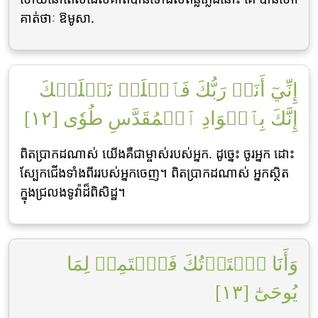
គាត់ថាៈ ឱមូសា.
إِنِّيٓ أَنَا۠ رَبُّكَ فَٱخۡلَعۡ نَعۡلَيۡكَ
إِنَّكَ بِٱلۡوَادِ ٱلۡمُقَدَّسِ طُوٗى [١٢]
ពិតប្រាកដណាស់ យើងគឺជាម្ចាស់របស់អ្នក. ដូចេ្នះ ចូរអ្នក ដោះ
ស្បែកជើងទាំងពីររបស់អ្នកចេញ។ ពិតប្រាកដណាស់ អ្នកស្ថិត
ក្នុងជ្រលងទូវ៉ាដ៏ពិសិដ្ឋ។
وَأَنَا ٱخۡتَرۡتُكَ فَٱسۡتَمِعۡ لِمَا
يُوحَىٰٓ [١٣]