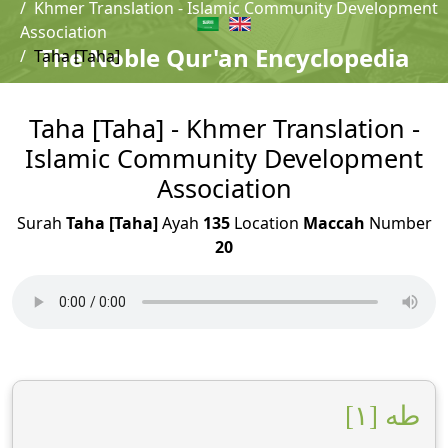
Khmer Translation - Islamic Community Development
Association
The Noble Qur'an Encyclopedia
Taha [Taha]
Taha [Taha] - Khmer Translation -
Islamic Community Development
Association
Surah
Taha [Taha]
Ayah
135
Location
Maccah
Number
20
طه [١]