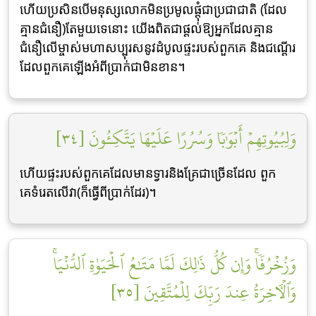
ហើយប្រសិនបើមនុស្សលោកមិនប្រមូលផ្ដុំជាប្រជាជាតិ (ដែល
គ្មានជំនឿ)តែមួយទេនោះ យើងពិតជាផ្ដល់ឱ្យអ្នកដែលគ្មាន
ជំនឿលើម្ចាស់មហាសប្បុរសនូវដំបូលផ្ទះរបស់ពួកគេ និងជណ្ដើរ
ដែលពួកគេឡើងអំពីប្រាក់ជាមិនខាន។
وَلِبُيُوتِهِمۡ أَبۡوَٰبٗا وَسُرُرًا عَلَيۡهَا يَتَّكِـُٔونَ [٣٤]
ហើយផ្ទះរបស់ពួកគេដែលមានទ្វារនិងគ្រែជាច្រើនដែល ពួក
គេទំរេតលើវា(ក៏ធ្វើពីប្រាក់ដែរ)។
وَزُخۡرُفٗاۚ وَإِن كُلُّ ذَٰلِكَ لَمَّا مَتَٰعُ ٱلۡحَيَوٰةِ ٱلدُّنۡيَاۚ
وَٱلۡأٓخِرَةُ عِندَ رَبِّكَ لِلۡمُتَّقِينَ [٣٥]