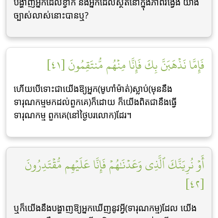
បង្ហាញអ្នកដែលខ្វាក់ និងអ្នកដែលស្ថិតនៅក្នុងភាពវងេ្វង យ៉ាង
ច្បាស់លាស់នោះបានឬ?
فَإِمَّا نَذۡهَبَنَّ بِكَ فَإِنَّا مِنۡهُم مُّنتَقِمُونَ [٤١]
ហើយបើទោះជាយើងឱ្យអ្នក(មូហាំម៉ាត់)ស្លាប់(មុននឹង
ទារុណកម្មមកដល់ពួកគេ)ក៏ដោយ ក៏យើងពិតជានឹងធ្វើ
ទារុណកម្ម ពួកគេ(នៅថ្ងៃបរលោក)ដែរ។
أَوۡ نُرِيَنَّكَ ٱلَّذِي وَعَدۡنَٰهُمۡ فَإِنَّا عَلَيۡهِم مُّقۡتَدِرُونَ
[٤٢]
ឬក៏យើងនឹងបង្ហាញឱ្យអ្នកឃើញនូវអ្វី(ទារុណកម្ម)ដែល យើង