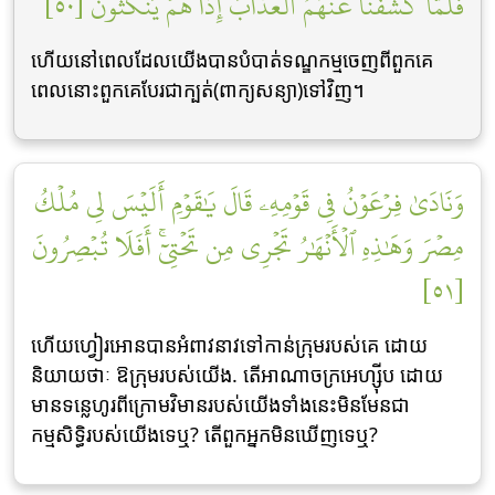
فَلَمَّا كَشَفۡنَا عَنۡهُمُ ٱلۡعَذَابَ إِذَا هُمۡ يَنكُثُونَ [٥٠]
ហើយនៅពេលដែលយើងបានបំបាត់ទណ្ឌកម្មចេញពីពួកគេ
ពេលនោះពួកគេបែរជាក្បត់(ពាក្យសន្យា)ទៅវិញ។
وَنَادَىٰ فِرۡعَوۡنُ فِي قَوۡمِهِۦ قَالَ يَٰقَوۡمِ أَلَيۡسَ لِي مُلۡكُ
مِصۡرَ وَهَٰذِهِ ٱلۡأَنۡهَٰرُ تَجۡرِي مِن تَحۡتِيٓۚ أَفَلَا تُبۡصِرُونَ
[٥١]
ហើយហ្វៀរអោនបានអំពាវនាវទៅកាន់ក្រុមរបស់គេ ដោយ
និយាយថាៈ ឱក្រុមរបស់យើង. តើអាណាចក្រអេហ្ស៊ីប ដោយ
មានទនេ្លហូរពីក្រោមវិមានរបស់យើងទាំងនេះមិនមែនជា
កម្មសិទ្ធិរបស់យើងទេឬ? តើពួកអ្នកមិនឃើញទេឬ?