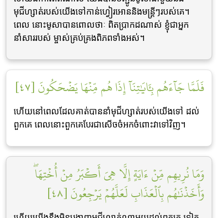
មុជីហ្សាត់របស់យើងទៅកាន់ហ្វៀរអោននិងមន្ដ្រីៗរបស់គេ។
ពេល នោះមូសាបានពោលថាៈ ពិតប្រាកដណាស់ ខ្ញុំជាអ្នក
នាំសាររបស់ ម្ចាស់គ្រប់គ្រងពិភពទាំងអស់។
فَلَمَّا جَآءَهُم بِـَٔايَٰتِنَآ إِذَا هُم مِّنۡهَا يَضۡحَكُونَ [٤٧]
ហើយនៅពេលដែលគាត់បាននាំមុជីហ្សាត់របស់យើងទៅ ដល់
ពួកគេ ពេលនោះពួកគេបែរជាសើចចំអកចំពោះវាទៅវិញ។
وَمَا نُرِيهِم مِّنۡ ءَايَةٍ إِلَّا هِيَ أَكۡبَرُ مِنۡ أُخۡتِهَاۖ
وَأَخَذۡنَٰهُم بِٱلۡعَذَابِ لَعَلَّهُمۡ يَرۡجِعُونَ [٤٨]
ហើយយើងនឹងមិនបង្ហាញមុជីហ្សាត់ណាមួយដល់ពួកគេ ទៀត