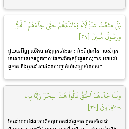
بَلۡ مَتَّعۡتُ هَٰٓؤُلَآءِ وَءَابَآءَهُمۡ حَتَّىٰ جَآءَهُمُ ٱلۡحَقُّ
وَرَسُولٞ مُّبِينٞ [٢٩]
ផ្ទុយទៅវិញ យើងបានឱ្យពួកទាំងនោះ និងជីដូនជីតា របស់ពួក
គេសោយសុខរហូតទាល់តែការពិត(គម្ពីរគួរអាន)បាន មកដល់
ពួកគេ និងអ្នកនាំសារដែលបញ្ជាក់យ៉ាងច្បាស់លាស់។
وَلَمَّا جَآءَهُمُ ٱلۡحَقُّ قَالُواْ هَٰذَا سِحۡرٞ وَإِنَّا بِهِۦ
كَٰفِرُونَ [٣٠]
តែនៅពេលដែលការពិតបានមកដល់ពួកគេ ពួកគេបែរ ជា