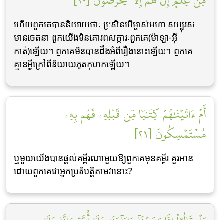
مِنۡ عِلۡمٍۖ إِنۡ هُمۡ إِلَّا يَخۡرُصُونَ [٢٠]
ហើយពួកគេបាននិយាយថាៈ ប្រសិនបើម្ចាស់មហា សប្បុរស
មានចេតនា ពួកយើងមិនគោរពសក្ការៈពួកគេ(ម៉ាឡា-អ៊ី
កាត់)ឡើយ។ ពួកគេមិនបានដឹងអំពីរឿងនោះឡើយ។ ពួកគេ
គ្មានអ្វីក្រៅពីនិយាយភូតកុហកឡើយ។
أَمۡ ءَاتَيۡنَٰهُمۡ كِتَٰبٗا مِّن قَبۡلِهِۦ فَهُم بِهِۦ
مُسۡتَمۡسِكُونَ [٢١]
ឬមួយយើងបានផ្ដល់គម្ពីរណាមួយឱ្យពួកគេមុនគម្ពីរ គួរអាន
ដោយពួកគេជាអ្នកប្រតិបត្ដិតាមវានោះ?