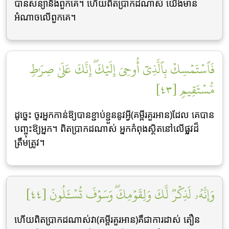
បានសន្យានឹងពួកគេ។ ហើយពិតប្រាកដណាស់ យើងមាន
អំណាចលើពួកគេ។
فَٱسۡتَمۡسِكۡ بِٱلَّذِيٓ أُوحِيَ إِلَيۡكَۖ إِنَّكَ عَلَىٰ صِرَٰطٖ
مُّسۡتَقِيمٖ [٤٣]
ដូចេ្នះ ចូរអ្នកកាន់ឱ្យបានខ្ជាប់ខ្ជួននូវអ្វី(គម្ពីរគួរអាន)ដែល គេបាន
បញ្ចុះឱ្យអ្នក។ ពិតប្រាកដណាស់ អ្នកកំពុងស្ថិតនៅលើផូ្លវដ៏
ត្រឹមត្រូវ។
وَإِنَّهُۥ لَذِكۡرٞ لَّكَ وَلِقَوۡمِكَۖ وَسَوۡفَ تُسۡـَٔلُونَ [٤٤]
ហើយពិតប្រាកដណាស់វា(គម្ពីរគួរអាន)គឺជាការដាស់ តឿន