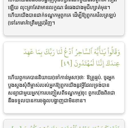
ឡើយ លុះត្រាតែវាមានលក្ខណៈធំធេងជាងមុជីហ្សាត់មុន។
ហើយយើងបានដាក់ទណ្ឌកម្មពួកគេ ដើម្បីឱ្យពួកគេវិលត្រឡប់
(ទៅរកមាគ៌ាត្រឹមត្រូវ)វិញ។
وَقَالُواْ يَٰٓأَيُّهَ ٱلسَّاحِرُ ٱدۡعُ لَنَا رَبَّكَ بِمَا عَهِدَ
عِندَكَ إِنَّنَا لَمُهۡتَدُونَ [٤٩]
ហើយពួកគេបាននិយាយ(ទៅកាន់មូសា)ថាៈ ឱគ្រូធ្មប់. ចូរអ្នក
បួងសួងសុំពីម្ចាស់របស់អ្នកឱ្យពួកយើងនូវអ្វីដែលទ្រង់បាន
សន្យាជាមួយអ្នក(ការបញ្ចៀសពីទណ្ឌកម្ម)ចុះ ពួកយើងពិតជា
នឹងទទួលបានការចង្អុលបង្ហាញជាមិនខាន។