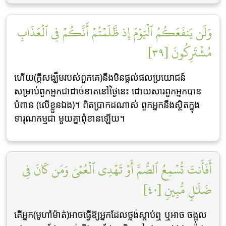
وَلَن يَنفَعَكُمُ ٱلۡيَوۡمَ إِذ ظَّلَمۡتُمۡ أَنَّكُمۡ فِي ٱلۡعَذَابِ
مُشۡتَرِكُونَ [٣٩]
ហើយ(ក្ដីសង្ឃឹមរបស់ពួកគេ)នឹងមិនផ្ដល់ផលប្រយោជន៍
សម្រាប់ពួកអ្នកជាដាច់ខាតនៅថ្ងៃនេះ ដោយសារពួកអ្នកបាន
បំពាន (លើខ្លួនឯង)។ ពិតប្រាកដណាស់ ពួកអ្នកនឹងស្ថិតក្នុង
ទារុណកម្មជា មួយគ្នាពុំខានឡើយ។
أَفَأَنتَ تُسۡمِعُ ٱلصُّمَّ أَوۡ تَهۡدِي ٱلۡعُمۡيَ وَمَن كَانَ فِي
ضَلَٰلٖ مُّبِينٖ [٤٠]
តើអ្នក(មូហាំម៉ាត់)អាចធ្វើឱ្យអ្នកដែលថ្លង់ស្ដាប់ឮ ឬអាច ចង្អុល