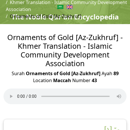
Khmer Translation - Islamic Community Development
Association
The Noble Qur'an Encyclopedia
Ornaments of Gold [Az-Zukhruf]
Ornaments of Gold [Az-Zukhruf] -
Khmer Translation - Islamic
Community Development
Association
Surah
Ornaments of Gold [Az-Zukhruf]
Ayah
89
Location
Maccah
Number
43
حمٓ [١]