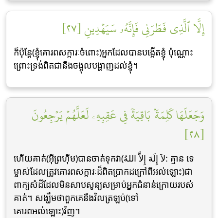
إِلَّا ٱلَّذِي فَطَرَنِي فَإِنَّهُۥ سَيَهۡدِينِ [٢٧]
ក៏ប៉ុន្ដែ(ខ្ញុំគោរពសក្ការៈចំពោះ)អ្នកដែលបានបង្កើតខ្ញុំ ប៉ុណ្ណោះ
ព្រោះទ្រង់ពិតជានឹងចង្អុលបង្ហាញដល់ខ្ញុំ។
وَجَعَلَهَا كَلِمَةَۢ بَاقِيَةٗ فِي عَقِبِهِۦ لَعَلَّهُمۡ يَرۡجِعُونَ
[٢٨]
ហើយគាត់(អ៊ីព្រហ៊ីម)បានចាត់ទុកវា(لاَ إِلَهَ إِلاَّ اللهُ: គ្មាន ទេ
ម្ចាស់ដែលត្រូវគោរពសក្ការៈដ៏ពិតប្រាកដក្រៅពីអល់ឡោះ)ជា
ពាក្យសំដីដែលមិនសាបសូន្យសម្រាប់អ្នកជំនាន់ក្រោយរបស់
គាត់។ សង្ឃឹមថាពួកគេនឹងវិលត្រឡប់(ទៅ
គោរពអល់ឡោះ)វិញ។