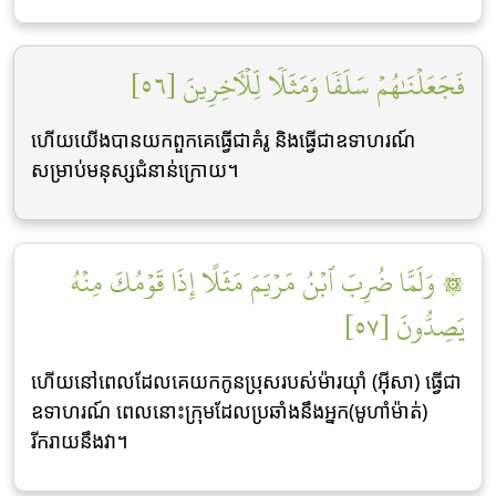
فَجَعَلۡنَٰهُمۡ سَلَفٗا وَمَثَلٗا لِّلۡأٓخِرِينَ [٥٦]
ហើយយើងបានយកពួកគេធ្វើជាគំរូ និងធ្វើជាឧទាហរណ៍
សម្រាប់មនុស្សជំនាន់ក្រោយ។
۞ وَلَمَّا ضُرِبَ ٱبۡنُ مَرۡيَمَ مَثَلًا إِذَا قَوۡمُكَ مِنۡهُ
يَصِدُّونَ [٥٧]
ហើយនៅពេលដែលគេយកកូនប្រុសរបស់ម៉ារយ៉ាំ (អ៊ីសា) ធ្វើជា
ឧទាហរណ៍ ពេលនោះក្រុមដែលប្រឆាំងនឹងអ្នក(មូហាំម៉ាត់)
រីករាយនឹងវា។