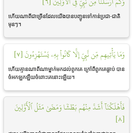
وَكَمۡ أَرۡسَلۡنَا مِن نَّبِيّٖ فِي ٱلۡأَوَّلِينَ [٦]
ហើយណាពីជាច្រើនដែលយើងបានបញ្ជូនទៅកាន់ប្រជា-ជាតិ
មុនៗ។
وَمَا يَأۡتِيهِم مِّن نَّبِيٍّ إِلَّا كَانُواْ بِهِۦ يَسۡتَهۡزِءُونَ [٧]
ហើយគ្មានណាពីណាម្នាក់មកដល់ពួកគេ ក្រៅពីពួកគេធ្លាប់ បាន
ចំអកឡកឡឺយចំពោះគេនោះឡើយ។
فَأَهۡلَكۡنَآ أَشَدَّ مِنۡهُم بَطۡشٗا وَمَضَىٰ مَثَلُ ٱلۡأَوَّلِينَ
[٨]