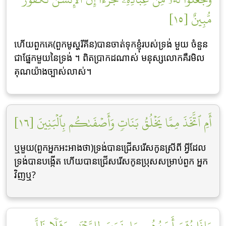
مُّبِينٌ [١٥]
ហើយពួកគេ(ពួកមូស្ហរីគីន)បានចាត់ទុកខ្ញុំរបស់ទ្រង់ មួយ ចំនួន
ជាផ្នែកមួយនៃទ្រង់ ។ ពិតប្រាកដណាស់ មនុស្សលោកគឺរមិល
គុណយ៉ាងច្បាស់លាស់។
أَمِ ٱتَّخَذَ مِمَّا يَخۡلُقُ بَنَاتٖ وَأَصۡفَىٰكُم بِٱلۡبَنِينَ [١٦]
ឬមួយ(ពួកអ្នកអះអាងថា)ទ្រង់បានជ្រើសរើសកូនស្រីពី អ្វីដែល
ទ្រង់បានបង្កើត ហើយបានជ្រើសរើសកូនប្រុសសម្រាប់ពួក អ្នក
វិញឬ?