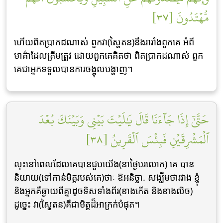
مُّهۡتَدُونَ [٣٧]
ហើយពិតប្រាកដណាស់ ពួកវា(ស្ហៃតន)នឹងរារាំងពួកគេ អំពី
មាគ៌ាដែលត្រឹមត្រូវ ដោយពួកគេគិតថា ពិតប្រាកដណាស់ ពួក
គេជាអ្នកទទួលបានការចង្អុលបង្ហាញ។
حَتَّىٰٓ إِذَا جَآءَنَا قَالَ يَٰلَيۡتَ بَيۡنِي وَبَيۡنَكَ بُعۡدَ
ٱلۡمَشۡرِقَيۡنِ فَبِئۡسَ ٱلۡقَرِينُ [٣٨]
លុះនៅពេលដែលគេបានជួបយើង(នាថ្ងៃបរលោក) គេ បាន
និយាយ(ទៅកាន់មិត្ដរបស់គេ)ថាៈ ឱអនិច្ចា. សង្ឃឹមថារវាង ខ្ញុំ
និងអ្នកគឺឆ្ងាយពីគ្នាដូចទិសទាំងពីរ(ខាងកើត និងខាងលិច)
ដូចេ្នះ វា(ស្ហៃតន)គឺជាមិត្ដដ៏អាក្រក់បំផុត។