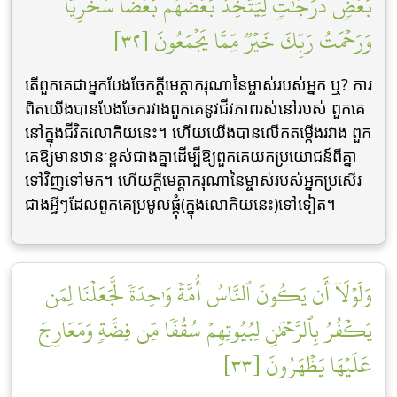
بَعۡضٖ دَرَجَٰتٖ لِّيَتَّخِذَ بَعۡضُهُم بَعۡضٗا سُخۡرِيّٗاۗ
وَرَحۡمَتُ رَبِّكَ خَيۡرٞ مِّمَّا يَجۡمَعُونَ [٣٢]
តើពួកគេជាអ្នកបែងចែកក្ដីមេត្ដាករុណានៃម្ចាស់របស់អ្នក ឬ? ការ
ពិតយើងបានបែងចែករវាងពួកគេនូវជីវភាពរស់នៅរបស់ ពួកគេ
នៅក្នុងជីវិតលោកិយនេះ។ ហើយយើងបានលើកតម្កើងរវាង ពួក
គេឱ្យមានឋានៈខ្ពស់ជាងគ្នាដើម្បីឱ្យពួកគេយកប្រយោជន៍ពីគ្នា
ទៅវិញទៅមក។ ហើយក្ដីមេត្ដាករុណានៃម្ចាស់របស់អ្នកប្រសើរ
ជាងអ្វីៗដែលពួកគេប្រមូលផ្ដុំ(ក្នុងលោកិយនេះ)ទៅទៀត។
وَلَوۡلَآ أَن يَكُونَ ٱلنَّاسُ أُمَّةٗ وَٰحِدَةٗ لَّجَعَلۡنَا لِمَن
يَكۡفُرُ بِٱلرَّحۡمَٰنِ لِبُيُوتِهِمۡ سُقُفٗا مِّن فِضَّةٖ وَمَعَارِجَ
عَلَيۡهَا يَظۡهَرُونَ [٣٣]