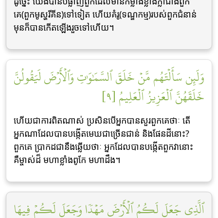
ដូចេ្នះ យើងបានបំផ្លាញពួកដែលមានកម្លាំងខ្លាំងក្លាជាងពួក
គេ(ពួកមូស្ហរីគីន)ទៅទៀត ហើយគំរូ(ទណ្ឌកម្ម)របស់ពួកជំនាន់
មុនក៏បានកើតឡើងរួចទៅហើយ។
وَلَئِن سَأَلۡتَهُم مَّنۡ خَلَقَ ٱلسَّمَٰوَٰتِ وَٱلۡأَرۡضَ لَيَقُولُنَّ
خَلَقَهُنَّ ٱلۡعَزِيزُ ٱلۡعَلِيمُ [٩]
ហើយជាការពិតណាស់ ប្រសិនបើអ្នកបានសួរពួកគេថាៈ តើ
អ្នកណាដែលបានបង្កើតមេឃជាច្រើនជាន់ និងផែនដីនោះ?
ពួកគេ ប្រាកដជានឹងឆ្លើយថាៈ អ្នកដែលបានបង្កើតពួកវានោះ
គឺម្ចាស់ដ៏ មហាខ្លាំងពូកែ មហាដឹង។
ٱلَّذِي جَعَلَ لَكُمُ ٱلۡأَرۡضَ مَهۡدٗا وَجَعَلَ لَكُمۡ فِيهَا