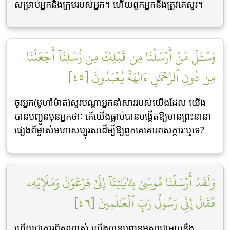
សម្រាប់អ្នកនិងក្រុមរបស់អ្នក។ ហើយពួកអ្នកនឹងត្រូវគេសួរ។
وَسۡـَٔلۡ مَنۡ أَرۡسَلۡنَا مِن قَبۡلِكَ مِن رُّسُلِنَآ أَجَعَلۡنَا
مِن دُونِ ٱلرَّحۡمَٰنِ ءَالِهَةٗ يُعۡبَدُونَ [٤٥]
ចូរអ្នក(មូហាំម៉ាត់)សួរបណ្ដាអ្នកនាំសាររបស់យើងដែល យើង
បានបញ្ជូនមុនអ្នកថាៈ តើយើងធ្លាប់បានបង្កើតឱ្យមានព្រះនានា
ផេ្សងពីម្ចាស់មហាសប្បុរសដើម្បីឱ្យពួកគេគោរពសក្ការៈឬទេ?
وَلَقَدۡ أَرۡسَلۡنَا مُوسَىٰ بِـَٔايَٰتِنَآ إِلَىٰ فِرۡعَوۡنَ وَمَلَإِيْهِۦ
فَقَالَ إِنِّي رَسُولُ رَبِّ ٱلۡعَٰلَمِينَ [٤٦]
ហើយជាការពិតណាស់ យើងបានបញ្ជូនមូសាជាមួយនឹង