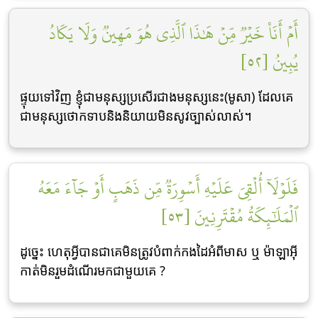
أَمۡ أَنَا۠ خَيۡرٞ مِّنۡ هَٰذَا ٱلَّذِي هُوَ مَهِينٞ وَلَا يَكَادُ
يُبِينُ [٥٢]
ផ្ទុយទៅវិញ ខ្ញុំជាមនុស្សប្រសើរជាងមនុស្សនេះ(មូសា) ដែលគេ
ជាមនុស្សថោកទាបនិងនិយាយមិនសូវច្បាស់លាស់។
فَلَوۡلَآ أُلۡقِيَ عَلَيۡهِ أَسۡوِرَةٞ مِّن ذَهَبٍ أَوۡ جَآءَ مَعَهُ
ٱلۡمَلَٰٓئِكَةُ مُقۡتَرِنِينَ [٥٣]
ដូចេ្នះ ហេតុអ្វីបានជាគេមិនត្រូវបំពាក់កងដៃអំពីមាស ឬ ម៉ាឡាអ៊ី
កាត់មិនរួមដំណើរមកជាមួយគេ ?