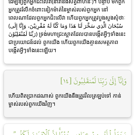
ដើម្បីឱ្យពួកអ្នកជិះលើវា(នាវានិងសត្វពាហនៈ)។ បន្ទាប់ មកពួក
អ្នកត្រូវរំលឹកចំពោះនៀកម៉ាត់នៃម្ចាស់របស់ពួកអ្នក នៅ
ពេលណាដែលពួកអ្នកជិះលើវា ហើយពួកអ្នកត្រូវបួងសួងសុំថាៈ
(سُبْحَانَ الَّذِي سَخَّرَ لَنَا هَذَا وَمَا كُنَّا لَهُ مُقْرِنِيْنَ، وَإِنَّا إِلَى
رَبِّنَا لَمُنْقَلِبُوْنَ) ទ្រង់មហាជ្រះស្អាតដែលបានបង្កើតអ្វីៗទាំងនេះ
ជាប្រយោជន៍ដល់ ពួកយើង ហើយពួកយើងគ្មានសមត្ថភាព
បង្កើតអ្វីៗទាំងនេះឡើយ។
وَإِنَّآ إِلَىٰ رَبِّنَا لَمُنقَلِبُونَ [١٤]
ហើយពិតប្រាកដណាស់ ពួកយើងនឹងត្រូវវិលត្រឡប់ទៅ កាន់
ម្ចាស់របស់ពួកយើងវិញ។
وَجَعَلُواْ لَهُۥ مِنۡ عِبَادِهِۦ جُزۡءًاۚ إِنَّ ٱلۡإِنسَٰنَ لَكَفُورٞ