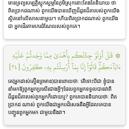
មានទ្រព្យសម្បត្ដិស្ដុកស្ដម្ភនៃភូមិស្រុកនោះតែងតែនិយាយ ថាៈ
ពិតប្រាកដណាស់ ពួកយើងបានឃើញជីដូនជីតារបស់ពួកយើង
ស្ថិតនៅលើសាសនាមួយ។ ហើយពិតប្រាកដណាស់ ពួកយើង
ជា អ្នកដើរតាមកេរដំណែលរបស់ពួកគេ។
۞ قَٰلَ أَوَلَوۡ جِئۡتُكُم بِأَهۡدَىٰ مِمَّا وَجَدتُّمۡ عَلَيۡهِ
ءَابَآءَكُمۡۖ قَالُوٓاْ إِنَّا بِمَآ أُرۡسِلۡتُم بِهِۦ كَٰفِرُونَ [٢٤]
គេ(អ្នកដាស់តឿនព្រមាន)បានពោលថាៈ តើទោះបីជា ខ្ញុំបាន
នាំមកឱ្យពួកអ្នកប្រសើរជាងអ្វីៗដែលពួកអ្នកទទួលបានវាពី
ជីដូនជីតារបស់ពួកអ្នកក៏ដោយឬ? ពួកគេបាននិយាយថាៈ ពិត
ប្រាកដ ណាស់ ពួកយើងជាអ្នកបដិសេធនឹងអ្វីដែលគេបាន
បញ្ជូនពួកអ្នកមក ជាមួយនឹងវា។