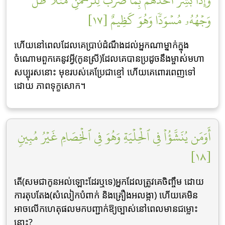
وَإِذَا بُشِّرَ أَحَدُهُم بِمَا ضَرَبَ لِلرَّحۡمَٰنِ مَثَلٗا ظَلَّ
وَجۡهُهُۥ مُسۡوَدّٗا وَهُوَ كَظِيمٌ [١٧]
ហើយនៅពេលដែលគេប្រាប់ដំណឹងដល់អ្នកណាម្នាក់ក្នុង
ចំណោមពួកគេនូវអ្វី(កូនស្រី)ដែលគេបានប្រដូចនឹងម្ចាស់មហា
សប្បុរសនោះ មុខរបស់គេប្រែជាខ្មៅ ហើយគេពោរពេញទៅ
ដោយ ភាពទុក្ខសោក។
أَوَمَن يُنَشَّؤُاْ فِي ٱلۡحِلۡيَةِ وَهُوَ فِي ٱلۡخِصَامِ غَيۡرُ مُبِينٖ
[١٨]
តើ(សមជាកូនអល់ឡោះដែរឬទេ)អ្នកដែលត្រូវគេចិញ្ចឹម ដោយ
ការតុបតែង(សំលៀកបំពាក់ និងគ្រឿងអលង្កា) ហើយគេមិន
អាចលើកហេតុផលមកបញ្ជាក់ឱ្យច្បាស់នៅពេលមានជម្លោះ
នោះ?