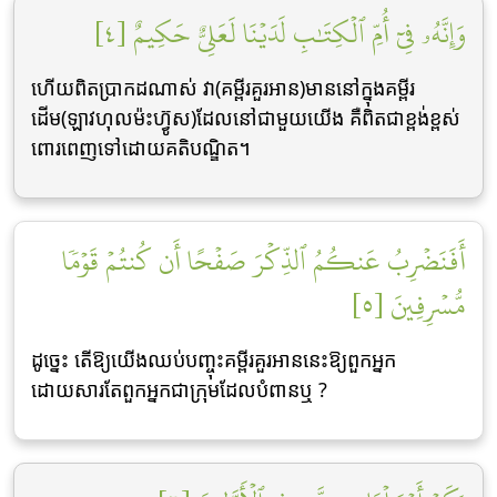
وَإِنَّهُۥ فِيٓ أُمِّ ٱلۡكِتَٰبِ لَدَيۡنَا لَعَلِيٌّ حَكِيمٌ [٤]
ហើយពិតប្រាកដណាស់ វា(គម្ពីរគួរអាន)មាននៅក្នុងគម្ពីរ
ដើម(ឡាវហុលម៉ះហ្វ៊ូស)ដែលនៅជាមួយយើង គឺពិតជាខ្ពង់ខ្ពស់
ពោរពេញទៅដោយគតិបណ្ឌិត។
أَفَنَضۡرِبُ عَنكُمُ ٱلذِّكۡرَ صَفۡحًا أَن كُنتُمۡ قَوۡمٗا
مُّسۡرِفِينَ [٥]
ដូចេ្នះ តើឱ្យយើងឈប់បញ្ចុះគម្ពីរគួរអាននេះឱ្យពួកអ្នក
ដោយសារតែពួកអ្នកជាក្រុមដែលបំពានឬ ?