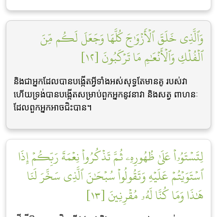
وَٱلَّذِي خَلَقَ ٱلۡأَزۡوَٰجَ كُلَّهَا وَجَعَلَ لَكُم مِّنَ
ٱلۡفُلۡكِ وَٱلۡأَنۡعَٰمِ مَا تَرۡكَبُونَ [١٢]
និងជាអ្នកដែលបានបង្កើតអ្វីទាំងអស់សុទ្ធតែមានគូ របស់វា
ហើយទ្រង់បានបង្កើតសម្រាប់ពួកអ្នកនូវនាវា និងសត្វ ពាហនៈ
ដែលពួកអ្នកអាចជិះបាន។
لِتَسۡتَوُۥاْ عَلَىٰ ظُهُورِهِۦ ثُمَّ تَذۡكُرُواْ نِعۡمَةَ رَبِّكُمۡ إِذَا
ٱسۡتَوَيۡتُمۡ عَلَيۡهِ وَتَقُولُواْ سُبۡحَٰنَ ٱلَّذِي سَخَّرَ لَنَا
هَٰذَا وَمَا كُنَّا لَهُۥ مُقۡرِنِينَ [١٣]