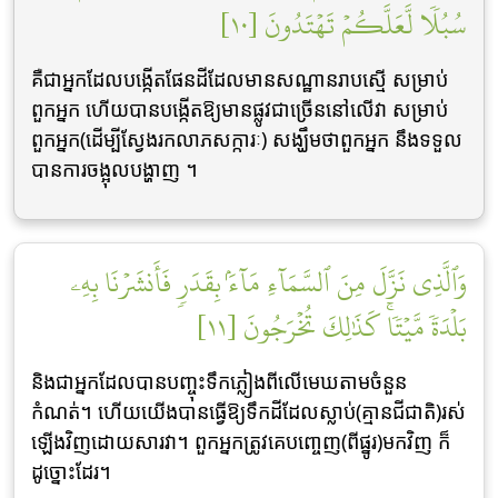
سُبُلٗا لَّعَلَّكُمۡ تَهۡتَدُونَ [١٠]
គឺជាអ្នកដែលបង្កើតផែនដីដែលមានសណ្ឋានរាបស្មើ សម្រាប់
ពួកអ្នក ហើយបានបង្កើតឱ្យមានផ្លូវជាច្រើននៅលើវា សម្រាប់
ពួកអ្នក(ដើម្បីស្វែងរកលាភសក្ការៈ) សង្ឃឹមថាពួកអ្នក នឹងទទួល
បានការចង្អុលបង្ហាញ ។
وَٱلَّذِي نَزَّلَ مِنَ ٱلسَّمَآءِ مَآءَۢ بِقَدَرٖ فَأَنشَرۡنَا بِهِۦ
بَلۡدَةٗ مَّيۡتٗاۚ كَذَٰلِكَ تُخۡرَجُونَ [١١]
និងជាអ្នកដែលបានបញ្ចុះទឹកភ្លៀងពីលើមេឃតាមចំនួន
កំណត់។ ហើយយើងបានធ្វើឱ្យទឹកដីដែលស្លាប់(គ្មានជីជាតិ)រស់
ឡើងវិញដោយសារវា។ ពួកអ្នកត្រូវគេបពោ្ចញ(ពីផ្នូរ)មកវិញ ក៏
ដូច្នោះដែរ។