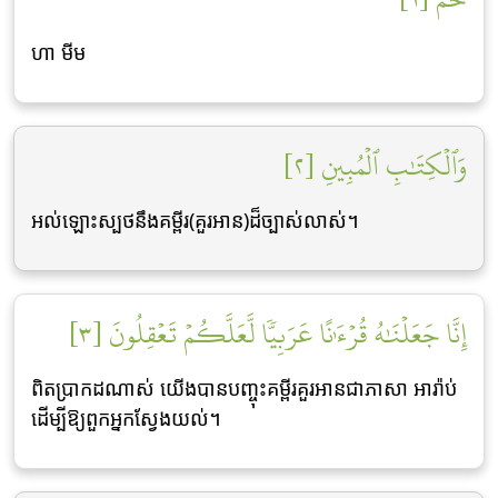
ហា មីម
وَٱلۡكِتَٰبِ ٱلۡمُبِينِ [٢]
អល់ឡោះស្បថនឹងគម្ពីរ(គួរអាន)ដ៏ច្បាស់លាស់។
إِنَّا جَعَلۡنَٰهُ قُرۡءَٰنًا عَرَبِيّٗا لَّعَلَّكُمۡ تَعۡقِلُونَ [٣]
ពិតប្រាកដណាស់ យើងបានបញ្ចុះគម្ពីរគួរអានជាភាសា អារ៉ាប់
ដើម្បីឱ្យពួកអ្នកស្វែងយល់។