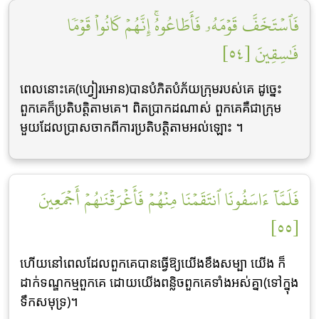
فَٱسۡتَخَفَّ قَوۡمَهُۥ فَأَطَاعُوهُۚ إِنَّهُمۡ كَانُواْ قَوۡمٗا
فَٰسِقِينَ [٥٤]
ពេលនោះគេ(ហ្វៀរអោន)បានបំភិតបំភ័យក្រុមរបស់គេ ដូចេ្នះ
ពួកគេក៏ប្រតិបត្ដិតាមគេ។ ពិតប្រាកដណាស់ ពួកគេគឺជាក្រុម
មួយដែលប្រាសចាកពីការប្រតិបត្ដិតាមអល់ឡោះ ។
فَلَمَّآ ءَاسَفُونَا ٱنتَقَمۡنَا مِنۡهُمۡ فَأَغۡرَقۡنَٰهُمۡ أَجۡمَعِينَ
[٥٥]
ហើយនៅពេលដែលពួកគេបានធ្វើឱ្យយើងខឹងសម្បា យើង ក៏
ដាក់ទណ្ឌកម្មពួកគេ ដោយយើងពន្លិចពួកគេទាំងអស់គ្នា(ទៅក្នុង
ទឹកសមុទ្រ)។