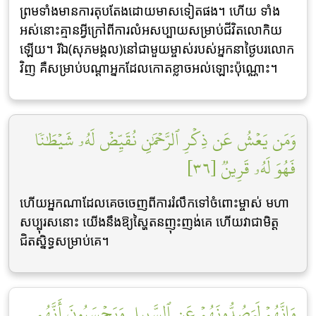
ព្រមទាំងមានការតុបតែងដោយមាសទៀតផង។ ហើយ ទាំង
អស់នោះគ្មានអ្វីក្រៅពីការលំអសប្បាយសម្រាប់ជីវិតលោកិយ
ឡើយ។ រីឯ(សុភមង្គល)នៅជាមួយម្ចាស់របស់អ្នកនាថ្ងៃបរលោក
វិញ គឺសម្រាប់បណ្ដាអ្នកដែលកោតខ្លាចអល់ឡោះប៉ុណ្ណោះ។
وَمَن يَعۡشُ عَن ذِكۡرِ ٱلرَّحۡمَٰنِ نُقَيِّضۡ لَهُۥ شَيۡطَٰنٗا
فَهُوَ لَهُۥ قَرِينٞ [٣٦]
ហើយអ្នកណាដែលគេចចេញពីការរំលឹកទៅចំពោះម្ចាស់ មហា
សប្បុរសនោះ យើងនឹងឱ្យស្ហៃតនញុះញង់គេ ហើយវាជាមិត្ដ
ជិតស្និទ្ធសម្រាប់គេ។
وَإِنَّهُمۡ لَيَصُدُّونَهُمۡ عَنِ ٱلسَّبِيلِ وَيَحۡسَبُونَ أَنَّهُم