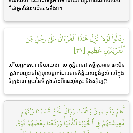
និយាយថាៈ នេះគឺជាមន្ដអាគម ហើយពិតប្រាកដណាស់យើង
គឺជាអ្នកដែលបដិសេធនឹងវា។
وَقَالُواْ لَوۡلَا نُزِّلَ هَٰذَا ٱلۡقُرۡءَانُ عَلَىٰ رَجُلٖ مِّنَ
ٱلۡقَرۡيَتَيۡنِ عَظِيمٍ [٣١]
ហើយពួកគេបាននិយាយថាៈ ហេតុអ្វីបានជាគម្ពីរគួរអាន នេះមិន
ត្រូវគេបញ្ចុះទៅឱ្យបុរសម្នាក់ដែលមានកិត្ដិយសខ្ពង់ខ្ពស់ នៅក្នុង
ទីក្រុងណាមួយនៃទីក្រុងទាំងពីរនេះ(ម៉ាក្កះ និងតអ៊ីហ្វ)?
أَهُمۡ يَقۡسِمُونَ رَحۡمَتَ رَبِّكَۚ نَحۡنُ قَسَمۡنَا بَيۡنَهُم
مَّعِيشَتَهُمۡ فِي ٱلۡحَيَوٰةِ ٱلدُّنۡيَاۚ وَرَفَعۡنَا بَعۡضَهُمۡ فَوۡقَ