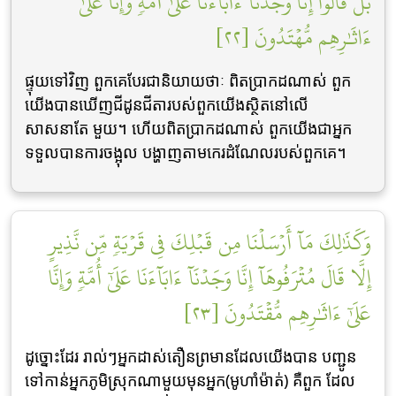
بَلۡ قَالُوٓاْ إِنَّا وَجَدۡنَآ ءَابَآءَنَا عَلَىٰٓ أُمَّةٖ وَإِنَّا عَلَىٰٓ
ءَاثَٰرِهِم مُّهۡتَدُونَ [٢٢]
ផ្ទុយទៅវិញ ពួកគេបែរជានិយាយថាៈ ពិតប្រាកដណាស់ ពួក
យើងបានឃើញជីដូនជីតារបស់ពួកយើងស្ថិតនៅលើ
សាសនាតែ មួយ។ ហើយពិតប្រាកដណាស់ ពួកយើងជាអ្នក
ទទួលបានការចង្អុល បង្ហាញតាមកេរដំណែលរបស់ពួកគេ។
وَكَذَٰلِكَ مَآ أَرۡسَلۡنَا مِن قَبۡلِكَ فِي قَرۡيَةٖ مِّن نَّذِيرٍ
إِلَّا قَالَ مُتۡرَفُوهَآ إِنَّا وَجَدۡنَآ ءَابَآءَنَا عَلَىٰٓ أُمَّةٖ وَإِنَّا
عَلَىٰٓ ءَاثَٰرِهِم مُّقۡتَدُونَ [٢٣]
ដូច្នោះដែរ រាល់ៗអ្នកដាស់តឿនព្រមានដែលយើងបាន បញ្ជូន
ទៅកាន់អ្នកភូមិស្រុកណាមួយមុនអ្នក(មូហាំម៉ាត់) គឺពួក ដែល