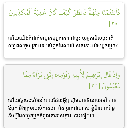
فَٱنتَقَمۡنَا مِنۡهُمۡۖ فَٱنظُرۡ كَيۡفَ كَانَ عَٰقِبَةُ ٱلۡمُكَذِّبِينَ
[٢٥]
ហើយយើងក៏ដាក់ទណ្ឌកម្មពួកគេ។ ដូចេ្នះ ចូរអ្នកមើលចុះ តើ
លទ្ធផលចុងក្រោយរបស់ពួកដែលបដិសេធនោះយ៉ាងដូចមេ្ដច?
وَإِذۡ قَالَ إِبۡرَٰهِيمُ لِأَبِيهِ وَقَوۡمِهِۦٓ إِنَّنِي بَرَآءٞ مِّمَّا
تَعۡبُدُونَ [٢٦]
ហើយ(ចូរចងចាំ)នៅពេលដែលអ៊ីព្រហ៊ីមបាននិយាយទៅ កាន់
ឪពុក និងក្រុមរបស់គាត់ថាៈ ពិតប្រាកដណាស់ ខ្ញុំមិនពាក់ព័ន្ធ
នឹងអ្វីដែលពួកអ្នកកំពុងគោរពសក្ការៈនោះឡើយ។