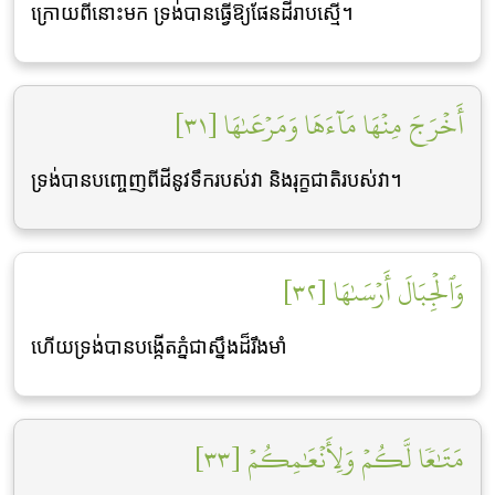
ក្រោយពីនោះមក ទ្រង់បានធ្វើឱ្យផែនដីរាបស្មើ។
أَخۡرَجَ مِنۡهَا مَآءَهَا وَمَرۡعَىٰهَا [٣١]
ទ្រង់បានបពោ្ចញពីដីនូវទឹករបស់វា និងរុក្ខជាតិរបស់វា។
وَٱلۡجِبَالَ أَرۡسَىٰهَا [٣٢]
ហើយទ្រង់បានបង្កើតភ្នំជាស្នឹងដ៏រឹងមាំ
مَتَٰعٗا لَّكُمۡ وَلِأَنۡعَٰمِكُمۡ [٣٣]