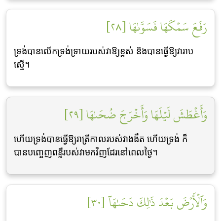
رَفَعَ سَمۡكَهَا فَسَوَّىٰهَا [٢٨]
ទ្រង់បានលើកទ្រង់ទ្រាយរបស់វាឱ្យខ្ពស់ និងបានធ្វើឱ្យវារាប
ស្មើ។
وَأَغۡطَشَ لَيۡلَهَا وَأَخۡرَجَ ضُحَىٰهَا [٢٩]
ហើយទ្រង់បានធ្វើឱ្យរាត្រីកាលរបស់វាងងឹត ហើយទ្រង់ ក៏
បានបពោ្ចញពន្លឺរបស់វាមកវិញដែរនៅពេលថ្ងៃ។
وَٱلۡأَرۡضَ بَعۡدَ ذَٰلِكَ دَحَىٰهَآ [٣٠]