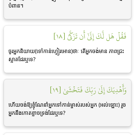
បំពាន។
فَقُلۡ هَل لَّكَ إِلَىٰٓ أَن تَزَكَّىٰ [١٨]
ចូរអ្នកនិយាយ(ទៅកាន់ហ្វៀរអោន)ថាៈ តើអ្នកចង់មាន ភាពជ្រះ
ស្អាតដែរឬទេ?
وَأَهۡدِيَكَ إِلَىٰ رَبِّكَ فَتَخۡشَىٰ [١٩]
ហើយចង់ឱ្យខ្ញុំណែនាំអ្នកទៅកាន់ម្ចាស់របស់អ្នក (អល់ឡោះ) រួច
អ្នកនឹងកោតខ្លាចទ្រង់ដែរឬទេ?