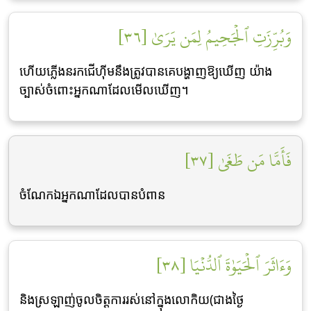
وَبُرِّزَتِ ٱلۡجَحِيمُ لِمَن يَرَىٰ [٣٦]
ហើយភ្លើងនរកជើហ៊ីមនឹងត្រូវបានគេបង្ហាញឱ្យឃើញ យ៉ាង
ច្បាស់ចំពោះអ្នកណាដែលមើលឃើញ។
فَأَمَّا مَن طَغَىٰ [٣٧]
ចំណែកឯអ្នកណាដែលបានបំពាន
وَءَاثَرَ ٱلۡحَيَوٰةَ ٱلدُّنۡيَا [٣٨]
និងស្រឡាញ់ចូលចិត្ដការរស់នៅក្នុងលោកិយ(ជាងថ្ងៃ