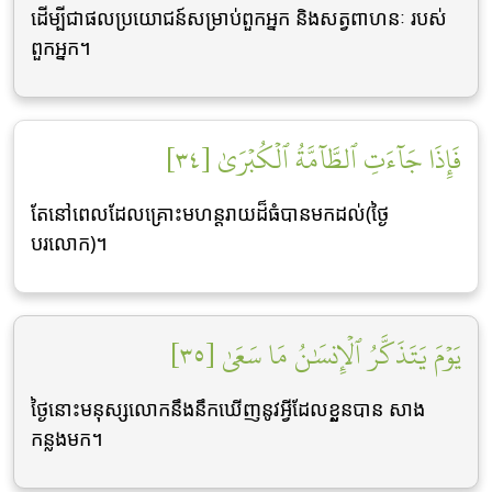
ដើម្បីជាផលប្រយោជន៍សម្រាប់ពួកអ្នក និងសត្វពាហនៈ របស់
ពួកអ្នក។
فَإِذَا جَآءَتِ ٱلطَّآمَّةُ ٱلۡكُبۡرَىٰ [٣٤]
តែនៅពេលដែលគ្រោះមហន្ដរាយដ៏ធំបានមកដល់(ថ្ងៃ
បរលោក)។
يَوۡمَ يَتَذَكَّرُ ٱلۡإِنسَٰنُ مَا سَعَىٰ [٣٥]
ថ្ងៃនោះមនុស្សលោកនឹងនឹកឃើញនូវអី្វដែលខួ្លនបាន សាង
កន្លងមក។