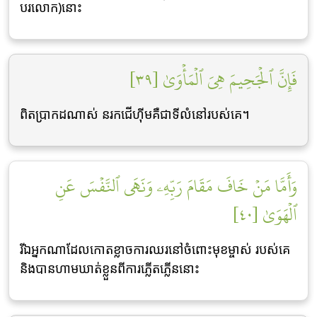
បរលោក)នោះ
فَإِنَّ ٱلۡجَحِيمَ هِيَ ٱلۡمَأۡوَىٰ [٣٩]
ពិតប្រាកដណាស់ នរកជើហ៊ីមគឺជាទីលំនៅរបស់គេ។
وَأَمَّا مَنۡ خَافَ مَقَامَ رَبِّهِۦ وَنَهَى ٱلنَّفۡسَ عَنِ
ٱلۡهَوَىٰ [٤٠]
រីឯអ្នកណាដែលកោតខ្លាចការឈរនៅចំពោះមុខម្ចាស់ របស់គេ
និងបានហាមឃាត់ខ្លួនពីការភ្លើតភ្លើននោះ