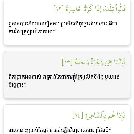
قَالُواْ تِلۡكَ إِذٗا كَرَّةٌ خَاسِرَةٞ [١٢]
ពួកគេបាននិយាយទៀតថាៈ ប្រសិនបើដូច្នោះមែននោះ គឺជា
ការវិលត្រឡប់ដ៏ខាតបង់។
فَإِنَّمَا هِيَ زَجۡرَةٞ وَٰحِدَةٞ [١٣]
ពិតប្រាកដណាស់ វាគ្រាន់តែជាការផ្លុំត្រែ(លើកទីពីរ) មួយដង
ប៉ុណ្ណោះ។
فَإِذَا هُم بِٱلسَّاهِرَةِ [١٤]
ពេលនោះស្រាប់តែពួកគេរស់ឡើងវិញពាសពេញផែនដី។