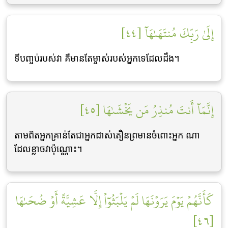
إِلَىٰ رَبِّكَ مُنتَهَىٰهَآ [٤٤]
ទីបពា្ចប់របស់វា គឺមានតែម្ចាស់របស់អ្នកទេដែលដឹង។
إِنَّمَآ أَنتَ مُنذِرُ مَن يَخۡشَىٰهَا [٤٥]
តាមពិតអ្នកគ្រាន់តែជាអ្នកដាស់តឿនព្រមានចំពោះអ្នក ណា
ដែលខ្លាចវាប៉ុណ្ណោះ។
كَأَنَّهُمۡ يَوۡمَ يَرَوۡنَهَا لَمۡ يَلۡبَثُوٓاْ إِلَّا عَشِيَّةً أَوۡ ضُحَىٰهَا
[٤٦]