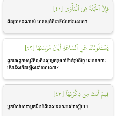
فَإِنَّ ٱلۡجَنَّةَ هِيَ ٱلۡمَأۡوَىٰ [٤١]
ពិតប្រាកដណាស់ ឋានសួគ៌គឺជាទីលំនៅរបស់គេ។
يَسۡـَٔلُونَكَ عَنِ ٱلسَّاعَةِ أَيَّانَ مُرۡسَىٰهَا [٤٢]
ពួកគេ(ពួកមូស្ហរីគីន)នឹងសួរអ្នក(មូហាំម៉ាត់)អំពីថ្ងៃ បរលោកថាៈ
តើវានឹងកើតឡើងនៅពេលណា?
فِيمَ أَنتَ مِن ذِكۡرَىٰهَآ [٤٣]
អ្នកមិនមែនជាអ្នកដឹងអំពីពេលវេលារបស់វាឡើយ។