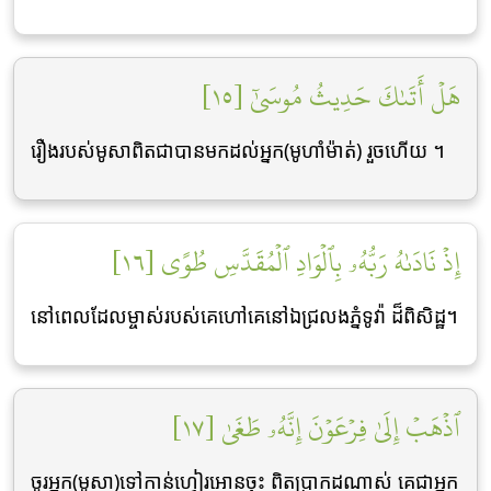
هَلۡ أَتَىٰكَ حَدِيثُ مُوسَىٰٓ [١٥]
រឿងរបស់មូសាពិតជាបានមកដល់អ្នក(មូហាំម៉ាត់) រួចហើយ ។
إِذۡ نَادَىٰهُ رَبُّهُۥ بِٱلۡوَادِ ٱلۡمُقَدَّسِ طُوًى [١٦]
នៅពេលដែលម្ចាស់របស់គេហៅគេនៅឯជ្រលងភ្នំទូវ៉ា ដ៏ពិសិដ្ឋ។
ٱذۡهَبۡ إِلَىٰ فِرۡعَوۡنَ إِنَّهُۥ طَغَىٰ [١٧]
ចូរអ្នក(មូសា)ទៅកាន់ហ្វៀរអោនចុះ ពិតប្រាកដណាស់ គេជាអ្នក