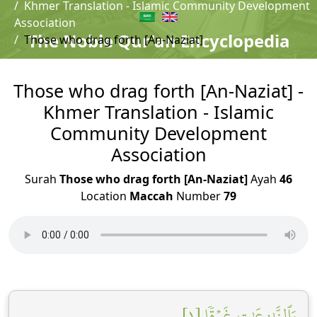
Khmer Translation - Islamic Community Development
Association
The Noble Qur'an Encyclopedia
Those who drag forth [An-Naziat]
Those who drag forth [An-Naziat] -
Khmer Translation - Islamic
Community Development
Association
Surah
Those who drag forth [An-Naziat]
Ayah
46
Location
Maccah
Number
79
وَٱلنَّٰزِعَٰتِ غَرۡقٗا [١]