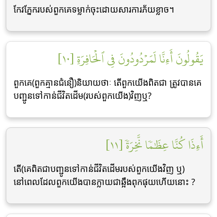
កែវភ្នែករបស់ពួកគេទម្លាក់ចុះដោយសារការភ័យខ្លាច។
يَقُولُونَ أَءِنَّا لَمَرۡدُودُونَ فِي ٱلۡحَافِرَةِ [١٠]
ពួកគេ(ពួកគ្មានជំនឿ)និយាយថាៈ តើពួកយើងពិតជា ត្រូវបានគេ
បញ្ជូនទៅកាន់ជីវិតដើម(របស់ពួកយើង)វិញឬ?
أَءِذَا كُنَّا عِظَٰمٗا نَّخِرَةٗ [١١]
តើ(គេពិតជាបញ្ជូនទៅកាន់ជីវិតដើមរបស់ពួកយើងវិញ ឬ)
នៅពេលដែលពួកយើងបានក្លាយជាឆ្អឹងពុកផុយហើយនោះ ?