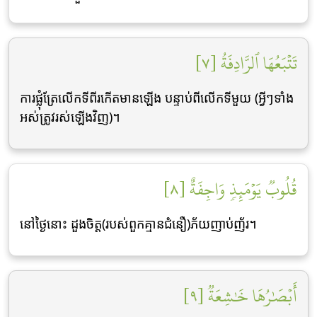
تَتۡبَعُهَا ٱلرَّادِفَةُ [٧]
ការផ្លុំត្រែលើកទីពីរកើតមានឡើង បន្ទាប់ពីលើកទីមួយ (អ្វីៗទាំង
អស់ត្រូវរស់ឡើងវិញ)។
قُلُوبٞ يَوۡمَئِذٖ وَاجِفَةٌ [٨]
នៅថ្ងៃនោះ ដួងចិត្ដ(របស់ពួកគ្មានជំនឿ)ភ័យញាប់ញ័រ។
أَبۡصَٰرُهَا خَٰشِعَةٞ [٩]