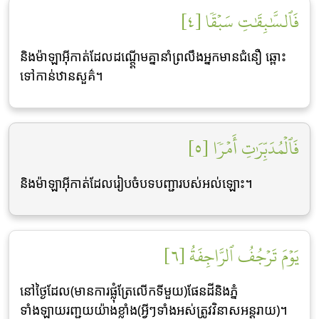
فَٱلسَّٰبِقَٰتِ سَبۡقٗا [٤]
និងម៉ាឡាអ៊ីកាត់ដែលដណ្ដ្ដើមគ្នានាំព្រលឹងអ្នកមានជំនឿ ឆ្ពោះ
ទៅកាន់ឋានសួគ៌។
فَٱلۡمُدَبِّرَٰتِ أَمۡرٗا [٥]
និងម៉ាឡាអ៊ីកាត់ដែលរៀបចំបទបញ្ជារបស់អល់ឡោះ។
يَوۡمَ تَرۡجُفُ ٱلرَّاجِفَةُ [٦]
នៅថ្ងៃដែល(មានការផ្លុំត្រែលើកទីមួយ)ផែនដីនិងភ្នំ
ទាំងឡាយរញ្ជួយយ៉ាងខ្លាំង(អ្វីៗទាំងអស់ត្រូវវិនាសអន្ដរាយ)។