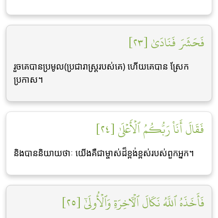
فَحَشَرَ فَنَادَىٰ [٢٣]
រួចគេបានប្រមូល(ប្រជារាស្ដ្ររបស់គេ) ហើយគេបាន ស្រែក
ប្រកាស។
فَقَالَ أَنَا۠ رَبُّكُمُ ٱلۡأَعۡلَىٰ [٢٤]
និងបាននិយាយថាៈ យើងគឺជាម្ចាស់ដ៏ខ្ពង់ខ្ពស់របស់ពួកអ្នក។
فَأَخَذَهُ ٱللَّهُ نَكَالَ ٱلۡأٓخِرَةِ وَٱلۡأُولَىٰٓ [٢٥]