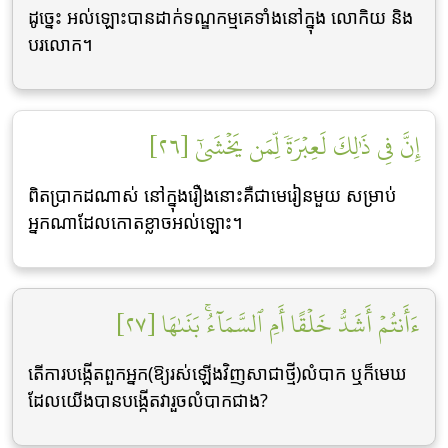
ដូចេ្នះ អល់ឡោះបានដាក់ទណ្ឌកម្មគេទាំងនៅក្នុង លោកិយ និង
បរលោក។
إِنَّ فِي ذَٰلِكَ لَعِبۡرَةٗ لِّمَن يَخۡشَىٰٓ [٢٦]
ពិតប្រាកដណាស់ នៅក្នុងរឿងនោះគឺជាមេរៀនមួយ សម្រាប់
អ្នកណាដែលកោតខ្លាចអល់ឡោះ។
ءَأَنتُمۡ أَشَدُّ خَلۡقًا أَمِ ٱلسَّمَآءُۚ بَنَىٰهَا [٢٧]
តើការបង្កើតពួកអ្នក(ឱ្យរស់ឡើងវិញសាជាថ្មី)លំបាក ឬក៏មេឃ
ដែលយើងបានបង្កើតវារួចលំបាកជាង?