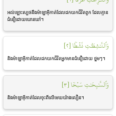
អល់ឡោះស្បថនឹងម៉ាឡាអ៊ីកាត់ដែលដកយកជីវិតពួក ដែលគ្មាន
ជំនឿដោយឃោរឃៅ។
وَٱلنَّٰشِطَٰتِ نَشۡطٗا [٢]
និងម៉ាឡាអ៊ីកាត់ដែលដកយកជីវិតអ្នកមានជំនឿដោយ ថ្នមៗ។
وَٱلسَّٰبِحَٰتِ سَبۡحٗا [٣]
និងម៉ាឡាអ៊ីកាត់ដែលចុះពីលើមេឃយ៉ាងលឿន។