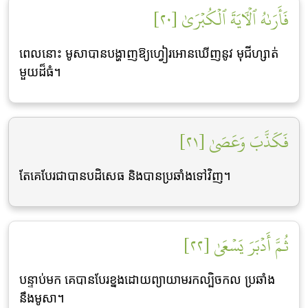
فَأَرَىٰهُ ٱلۡأٓيَةَ ٱلۡكُبۡرَىٰ [٢٠]
ពេលនោះ មូសាបានបង្ហាញឱ្យហ្វៀរអោនឃើញនូវ មុជីហ្សាត់
មួយដ៏ធំ។
فَكَذَّبَ وَعَصَىٰ [٢١]
តែគេបែរជាបានបដិសេធ និងបានប្រឆាំងទៅវិញ។
ثُمَّ أَدۡبَرَ يَسۡعَىٰ [٢٢]
បន្ទាប់មក គេបានបែរខ្នងដោយព្យាយាមរកល្បិចកល ប្រឆាំង
នឹងមូសា។