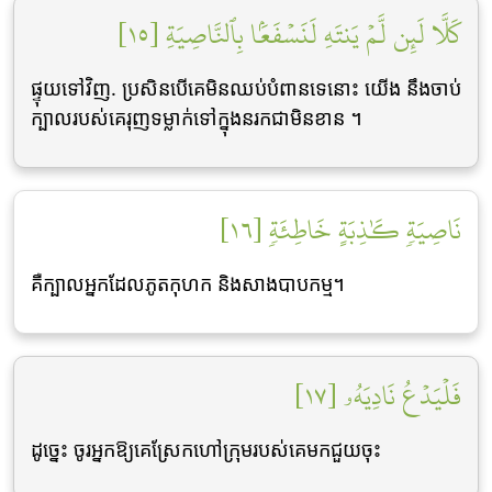
كَلَّا لَئِن لَّمۡ يَنتَهِ لَنَسۡفَعَۢا بِٱلنَّاصِيَةِ [١٥]
ផ្ទុយទៅវិញ. ប្រសិនបើគេមិនឈប់បំពានទេនោះ យើង នឹងចាប់
ក្បាលរបស់គេរុញទម្លាក់ទៅក្នុងនរកជាមិនខាន ។
نَاصِيَةٖ كَٰذِبَةٍ خَاطِئَةٖ [١٦]
គឺក្បាលអ្នកដែលភូតកុហក និងសាងបាបកម្ម។
فَلۡيَدۡعُ نَادِيَهُۥ [١٧]
ដូចេ្នះ ចូរអ្នកឱ្យគេស្រែកហៅក្រុមរបស់គេមកជួយចុះ