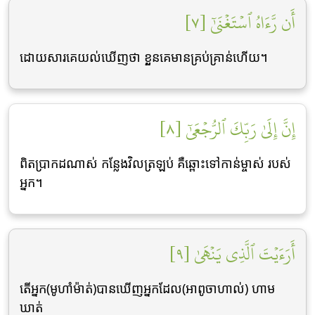
أَن رَّءَاهُ ٱسۡتَغۡنَىٰٓ [٧]
ដោយសារគេយល់ឃើញថា ខួ្លនគេមានគ្រប់គ្រាន់ហើយ។
إِنَّ إِلَىٰ رَبِّكَ ٱلرُّجۡعَىٰٓ [٨]
ពិតប្រាកដណាស់ កន្លែងវិលត្រឡប់ គឺឆ្ពោះទៅកាន់ម្ចាស់ របស់
អ្នក។
أَرَءَيۡتَ ٱلَّذِي يَنۡهَىٰ [٩]
តើអ្នក(មូហាំម៉ាត់)បានឃើញអ្នកដែល(អាពូចាហាល់) ហាម
ឃាត់