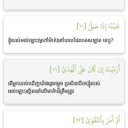
عَبۡدًا إِذَا صَلَّىٰٓ [١٠]
ខ្ញុំរបស់អល់ឡោះ(មូហាំម៉ាត់)នៅពេលដែលគេសឡាត ទេឬ?
أَرَءَيۡتَ إِن كَانَ عَلَى ٱلۡهُدَىٰٓ [١١]
តើអ្នកយល់ឃើញយ៉ាងដូចមេ្ដច ប្រសិនបើគេ(ខ្ញុំរបស់
អល់ឡោះ)ស្ថិតនៅលើមាគ៌ាដ៏ត្រឹមត្រូវ
أَوۡ أَمَرَ بِٱلتَّقۡوَىٰٓ [١٢]