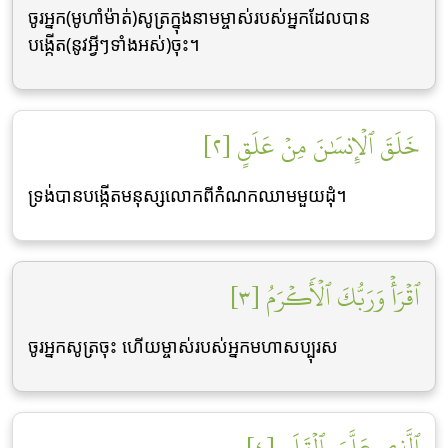
ចូរអ្នក(មូហាំម៉ាត់)សូត្រក្នុងនាមម្ចាស់របស់អ្នកដែលបាន
បង្កើត(នូវអ្វីៗទាំងអស់)ចុះ។
خَلَقَ ٱلۡإِنسَٰنَ مِنۡ عَلَقٍ [٢]
ទ្រង់បានបង្កើតមនុស្សលោកពីកំំណកឈាមមួយដុំ។
ٱقۡرَأۡ وَرَبُّكَ ٱلۡأَكۡرَمُ [٣]
ចូរអ្នកសូត្រចុះ ហើយម្ចាស់របស់អ្នកមហាសប្បុរស