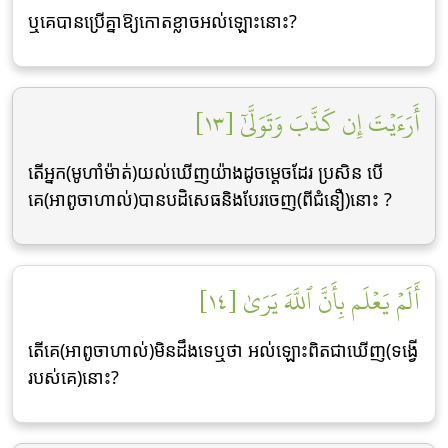
ឬគេបានប្រើគ្នាឱ្យកោតខ្លាចអល់ឡោះនោះ?
أَرَءَيۡتَ إِن كَذَّبَ وَتَوَلَّىٰٓ [١٣]
តើអ្នក(មូហាំម៉ាត់)យល់ឃើញយ៉ាងដូចមេ្ដចដែរ ប្រសិន បើ
គេ(អាពូចាហាល់)បានបដិសេធនិងបែរចេញ(ពីជំនឿ)នោះ ?
أَلَمۡ يَعۡلَم بِأَنَّ ٱللَّهَ يَرَىٰ [١٤]
តើគេ(អាពូចាហាល់)មិនដឹងទេឬថា អល់ឡោះពិតជាឃើញ(ទង្វើ
របស់គេ)នោះ?