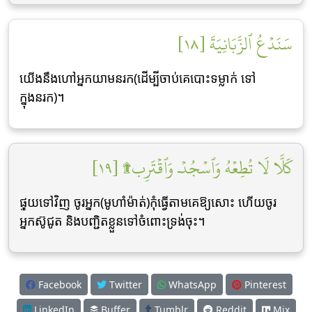
سَنَدۡعُ ٱلزَّبَانِيَةَ [١٨]
យើងនឹងហៅអ្នកយាមនរក(ដើម្បីចាប់គេបោះទម្លាក់ ទៅ
ក្នុងនរក)។
كَلَّا لَا تُطِعۡهُ وَٱسۡجُدۡۤ وَٱقۡتَرِب۩ [١٩]
ផុ្ទយទៅវិញ ចូរអ្នក(មូហាំម៉ាត់)កុំធ្វើតាមគេឱ្យសោះ ហើយចូរ
អ្នកស៊ូជូត និងបញ្ជិតខ្លួនទៅចំពោះទ្រង់ចុះ។
Facebook
Twitter
WhatsApp
Pinterest
LinkedIn
Buffer
Tumblr
Reddit
Mix