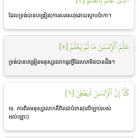
ٱلَّذِي عَلَّمَ بِٱلۡقَلَمِ [٤]
ដែលទ្រង់បានបង្រៀន(ការសរសេរ)ដោយស្លាបប៉ាកា។
عَلَّمَ ٱلۡإِنسَٰنَ مَا لَمۡ يَعۡلَمۡ [٥]
ទ្រង់បានបង្រៀនមនុស្សលោកនូវអ្វីដែលគេមិនបានដឹង។
كَلَّآ إِنَّ ٱلۡإِنسَٰنَ لَيَطۡغَىٰٓ [٦]
ទេ. ការពិតមនុស្សលោកគឺពិតជាបំពាន(លើច្បាប់របស់
អល់ឡោះ)