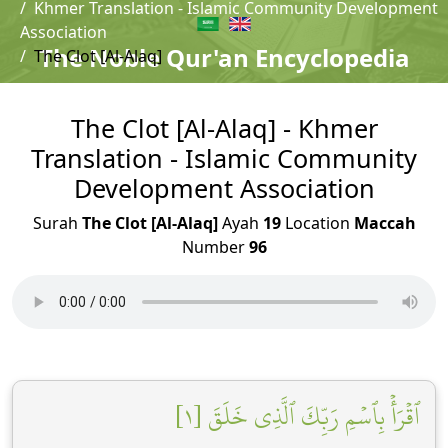
Khmer Translation - Islamic Community Development
Association
The Noble Qur'an Encyclopedia
The Clot [Al-Alaq]
The Clot [Al-Alaq] - Khmer
Translation - Islamic Community
Development Association
Surah
The Clot [Al-Alaq]
Ayah
19
Location
Maccah
Number
96
ٱقۡرَأۡ بِٱسۡمِ رَبِّكَ ٱلَّذِي خَلَقَ [١]