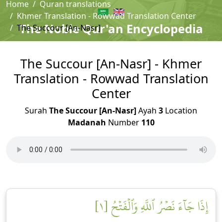
Home
Quran translations
Khmer Translation - Rowwad Translation Center
The Noble Qur'an Encyclopedia
The Succour [An-Nasr]
The Succour [An-Nasr] - Khmer
Translation - Rowwad Translation
Center
Surah
The Succour [An-Nasr]
Ayah
3
Location
Madanah
Number
110
إِذَا جَآءَ نَصۡرُ ٱللَّهِ وَٱلۡفَتۡحُ [١]