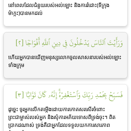
នៅពេលដែលជំនួយរបស់អល់ឡោះ និងការរំដោះ(ទីក្រុង
ម៉ាក្កះ)បានមកដល់
وَرَأَيۡتَ ٱلنَّاسَ يَدۡخُلُونَ فِي دِينِ ٱللَّهِ أَفۡوَاجٗا [٢]
ហើយអ្នកបានឃើញមនុស្សលោកចូលសាសនារបស់អល់ឡោះ
ទាំងក្រុម
فَسَبِّحۡ بِحَمۡدِ رَبِّكَ وَٱسۡتَغۡفِرۡهُۚ إِنَّهُۥ كَانَ تَوَّابَۢا [٣]
ដូចេ្នះ ចូរអ្នកលើកតម្កើងដោយការកោតសរសើរចំពោះ
ព្រះជាម្ចាស់របស់អ្នក និងសុំការអភ័យទោសពីទ្រង់ចុះ។ ពិត
ប្រាកដណាស់ ទ្រង់គឺជាអ្នកដែលទទួលយកការសារភាព