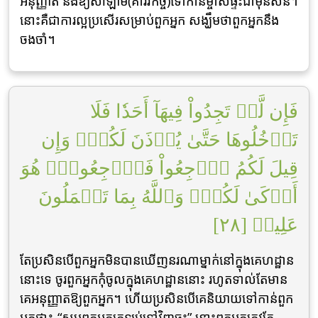
អនុញ្ញាត និងឱ្យសាឡាម(គារវកិច្ច)ទៅកាន់ម្ចាស់ផ្ទះជាមុនសិន។
នោះគឺជាការល្អប្រសើរសម្រាប់ពួកអ្នក សង្ឃឹមថាពួកអ្នកនឹង
ចងចាំ។
فَإِن لَّمۡ تَجِدُواْ فِيهَآ أَحَدٗا فَلَا
تَدۡخُلُوهَا حَتَّىٰ يُؤۡذَنَ لَكُمۡۖ وَإِن
قِيلَ لَكُمُ ٱرۡجِعُواْ فَٱرۡجِعُواْۖ هُوَ
أَزۡكَىٰ لَكُمۡۚ وَٱللَّهُ بِمَا تَعۡمَلُونَ
عَلِيمٞ [٢٨]
តែប្រសិនបើពួកអ្នកមិនបានឃើញនរណាម្នាក់នៅក្នុងគេហដ្ឋាន
នោះទេ ចូរពួកអ្នកកុំចូលក្នុងគេហដ្ឋាននោះ រហូតទាល់តែមាន
គេអនុញ្ញាតឱ្យពួកអ្នក។ ហើយប្រសិនបើគេនិយាយទៅកាន់ពួក
អ្នកថា៖ “សូមពួកអ្នកត្រឡប់ទៅវិញចុះ” នោះពួកអ្នកត្រូវតែ