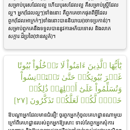
សម្រាប់បុរសដែលល្អ ហើយបុរសដែលល្អ គឺសម្រាប់ស្ត្រីដែល
ល្អ។ អ្នក(ដែលល្អៗ)ទាំងនោះ គឺពួកគេចាកផុតពីអ្វីដែល
ពួក(ដែលអាក្រក់ៗ)ទាំងនោះបាននិយាយ(ចោទប្រកាន់)។
សម្រាប់ពួកគេនឹងទទួលបាននូវការអភ័យទោស និងលាភ
សក្ការៈដ៏ប្រពៃ(ឋានសួគ៌)។
يَٰٓأَيُّهَا ٱلَّذِينَ ءَامَنُواْ لَا تَدۡخُلُواْ بُيُوتًا
غَيۡرَ بُيُوتِكُمۡ حَتَّىٰ تَسۡتَأۡنِسُواْ
وَتُسَلِّمُواْ عَلَىٰٓ أَهۡلِهَاۚ ذَٰلِكُمۡ
خَيۡرٞ لَّكُمۡ لَعَلَّكُمۡ تَذَكَّرُونَ [٢٧]
ឱបណ្តាអ្នកដែលមានជំនឿ! ចូរពួកអ្នកកុំចូលគេហដ្ឋានណាមួយ
ក្រៅពីគេហដ្ឋានរបស់ពួកអ្នកឱ្យសោះ ទាល់តែពួកអ្នកសុំការ