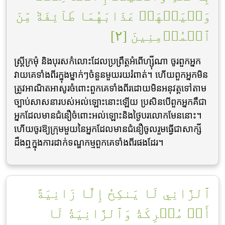
وَلۡيَشۡهَدۡ عَذَابَهُمَا طَآئِفَةٞ مِّنَ
ٱلۡمُؤۡمِنِينَ [٢]
ស្ត្រីក្រមុំ និងបុរសកំលោះដែលប្រព្រឹត្តអំពើហ្ស៊ីណា ចូរពួកអ្នក
វាយគេទាំងពីរក្នុងម្នាក់ៗចំនួនមួយរយរំពាត់។ ហើយពួកអ្នកមិន
ត្រូវអាណិតអាសូរចំពោះពួកគេទាំងពីរដោយមិនអនុវត្តទៅតាម
ច្បាប់សាសនារបស់អល់ឡោះនោះឡើយ ប្រសិនបើពួកអ្នកគឺជា
អ្នកដែលមានជំនឿចំពោះអល់ឡោះនិងថ្ងៃបរលោកមែននោះ។
ហើយចូរឱ្យក្រុមមួយនៃអ្នកដែលមានជំនឿចូលរួមធ្វើជាសាក្សី
ដឹងឮក្នុងការដាក់ទណ្ឌកម្មពួកគេទាំងពីរផងដែរ។
ٱلزَّانِي لَا يَنكِحُ إِلَّا زَانِيَةً
أَوۡ مُشۡرِكَةٗ وَٱلزَّانِيَةُ لَا