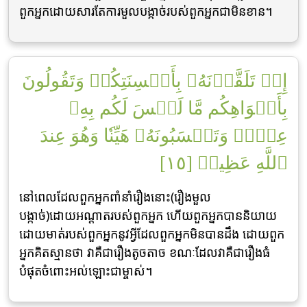
ពួកអ្នកដោយសារតែការមួលបង្កាច់របស់ពួកអ្នកជាមិនខាន។
إِذۡ تَلَقَّوۡنَهُۥ بِأَلۡسِنَتِكُمۡ وَتَقُولُونَ
بِأَفۡوَاهِكُم مَّا لَيۡسَ لَكُم بِهِۦ
عِلۡمٞ وَتَحۡسَبُونَهُۥ هَيِّنٗا وَهُوَ عِندَ
ٱللَّهِ عَظِيمٞ [١٥]
នៅពេលដែលពួកអ្នកពាំនាំរឿងនោះ(រឿងមួល
បង្កាច់)ដោយអណ្តាតរបស់ពួកអ្នក ហើយពួកអ្នកបាននិយាយ
ដោយមាត់របស់ពួកអ្នកនូវអ្វីដែលពួកអ្នកមិនបានដឹង ដោយពួក
អ្នកគិតស្មានថា វាគឺជារឿងតូចតាច ខណៈដែលវាគឺជារឿងធំ
បំផុតចំពោះអល់ឡោះជាម្ចាស់។