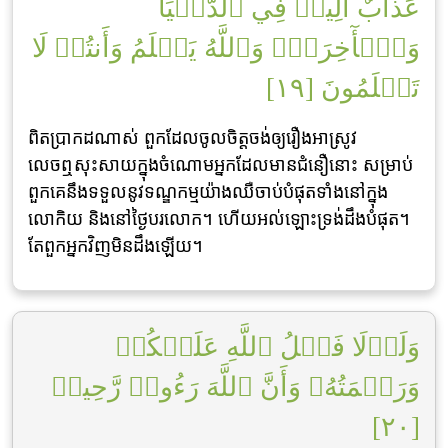
عَذَابٌ أَلِيمٞ فِي ٱلدُّنۡيَا
وَٱلۡأٓخِرَةِۚ وَٱللَّهُ يَعۡلَمُ وَأَنتُمۡ لَا
تَعۡلَمُونَ [١٩]
ពិតប្រាកដណាស់ ពួកដែលចូលចិត្តចង់ឲ្យរឿងអាស្រូវ
លេចឮសុះសាយក្នុងចំណោមអ្នកដែលមានជំនឿនោះ សម្រាប់
ពួកគេនឹងទទួលនូវទណ្ឌកម្មយ៉ាងឈឺចាប់បំផុតទាំងនៅក្នុង
លោកិយ និងនៅថ្ងៃបរលោក។ ហើយអល់ឡោះទ្រង់ដឹងបំផុត។
តែពួកអ្នកវិញមិនដឹងឡើយ។
وَلَوۡلَا فَضۡلُ ٱللَّهِ عَلَيۡكُمۡ
وَرَحۡمَتُهُۥ وَأَنَّ ٱللَّهَ رَءُوفٞ رَّحِيمٞ
[٢٠]