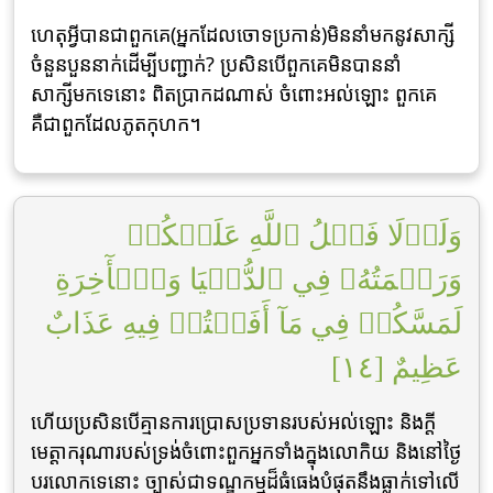
ហេតុអ្វីបានជាពួកគេ(អ្នកដែលចោទប្រកាន់)មិននាំមកនូវសាក្សី
ចំនួនបួននាក់ដើម្បីបញ្ជាក់? ប្រសិនបើពួកគេមិនបាននាំ
សាក្សីមកទេនោះ ពិតប្រាកដណាស់ ចំពោះអល់ឡោះ ពួកគេ
គឺជាពួកដែលភូតកុហក។
وَلَوۡلَا فَضۡلُ ٱللَّهِ عَلَيۡكُمۡ
وَرَحۡمَتُهُۥ فِي ٱلدُّنۡيَا وَٱلۡأٓخِرَةِ
لَمَسَّكُمۡ فِي مَآ أَفَضۡتُمۡ فِيهِ عَذَابٌ
عَظِيمٌ [١٤]
ហើយប្រសិនបើគ្មានការប្រោសប្រទានរបស់អល់ឡោះ និងក្តី
មេត្តាករុណារបស់ទ្រង់ចំពោះពួកអ្នកទាំងក្នុងលោកិយ និងនៅថ្ងៃ
បរលោកទេនោះ ច្បាស់ជាទណ្ឌកម្មដ៏ធំធេងបំផុតនឹងធ្លាក់ទៅលើ