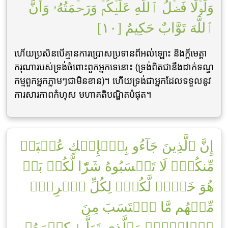
وَلَوۡلَا فَضۡلُ ٱللَّهِ عَلَيۡكُمۡ وَرَحۡمَتُهُۥ وَأَنَّ
ٱللَّهَ تَوَّابٌ حَكِيمٌ [١٠]
ហើយប្រសិនបើគ្មានការប្រោសប្រទានពីអល់ឡោះ និងក្តីមេត្តា
ករុណារបស់ទ្រង់ចំពោះពួកអ្នកទេនោះ (ទ្រង់ពិតជានឹងដាក់ទណ្ឌ
កម្មពួកអ្នកភ្លាមៗជាមិនខាន)។ ហើយទ្រង់ជាអ្នកដែលទទួលនូវ
ការសារភាពកំហុស មហាគតិបណ្ឌិតបំផុត។
إِنَّ ٱلَّذِينَ جَآءُو بِٱلۡإِفۡكِ عُصۡبَةٞ
مِّنكُمۡۚ لَا تَحۡسَبُوهُ شَرّٗا لَّكُمۖ بَلۡ
هُوَ خَيۡرٞ لَّكُمۡۚ لِكُلِّ ٱمۡرِيٕٖ
مِّنۡهُم مَّا ٱكۡتَسَبَ مِنَ
ٱلۡإِثۡمِۚ وَٱلَّذِي تَوَلَّىٰ كِبۡرَهُۥ