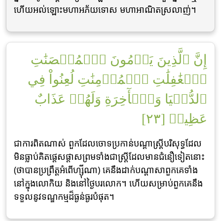
ហើយអល់ឡោះមហាអភ័យទោស មហាអាណិតស្រលាញ់។
إِنَّ ٱلَّذِينَ يَرۡمُونَ ٱلۡمُحۡصَنَٰتِ
ٱلۡغَٰفِلَٰتِ ٱلۡمُؤۡمِنَٰتِ لُعِنُواْ فِي
ٱلدُّنۡيَا وَٱلۡأٓخِرَةِ وَلَهُمۡ عَذَابٌ
عَظِيمٞ [٢٣]
ជាការពិតណាស់ ពួកដែលចោទប្រកាន់បណ្តាស្ត្រីបរិសុទ្ធដែល
មិនធ្លាប់គិតផ្តេសផ្តាសព្រមទាំងជាស្ត្រីដែលមានជំនឿទៀតនោះ
(ថាបានប្រព្រឹត្តអំពើហ្ស៊ីណា) គេនឹងដាក់បណ្តាសាពួកគេទាំង
នៅក្នុងលោកិយ និងនៅថ្ងៃបរលោក។ ហើយសម្រាប់ពួកគេនឹង
ទទួលនូវទណ្ឌកម្មដ៏ធ្ងន់ធ្ងរបំផុត។