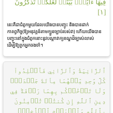
فِيهَآ ءَايَٰتِۭ بَيِّنَٰتٖ لَّعَلَّكُمۡ تَذَكَّرُونَ
[١]
នេះគឺជាជំពូកមួយដែលយើងបានបញ្ចុះ និងបានដាក់
កាតព្វកិច្ច(ឱ្យអនុវត្តន៍តាមក្បួនច្បាប់របស់វា) ហើយយើងបាន
បញ្ចុះនៅក្នុងជំពូកនោះនូវបណ្តាវាក្យខណ្ឌដ៏ច្បាស់លាស់
ដើម្បីឱ្យពួកអ្នកចងចាំ។
ٱلزَّانِيَةُ وَٱلزَّانِي فَٱجۡلِدُواْ
كُلَّ وَٰحِدٖ مِّنۡهُمَا مِاْئَةَ جَلۡدَةٖۖ
وَلَا تَأۡخُذۡكُم بِهِمَا رَأۡفَةٞ فِي
دِينِ ٱللَّهِ إِن كُنتُمۡ تُؤۡمِنُونَ
بِٱللَّهِ وَٱلۡيَوۡمِ ٱلۡأٓخِرِۖ