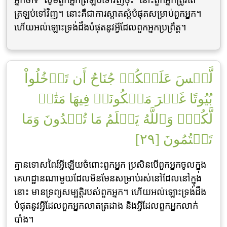
ត្រឡប់ទៅវិញ។ នោះគឺជាការស្អាតស្អំបំផុតសម្រាប់ពួកអ្នក។
ហើយអល់ឡោះទ្រង់ដឹងបំផុតនូវអ្វីដែលពួកអ្នកប្រព្រឹត្ត។
لَّيۡسَ عَلَيۡكُمۡ جُنَاحٌ أَن تَدۡخُلُواْ
بُيُوتًا غَيۡرَ مَسۡكُونَةٖ فِيهَا مَتَٰعٞ
لَّكُمۡۚ وَٱللَّهُ يَعۡلَمُ مَا تُبۡدُونَ وَمَا
تَكۡتُمُونَ [٢٩]
គ្មានទោសពៃរ៍អ្វីឡើយចំពោះពួកអ្នក ប្រសិនបើពួកអ្នកចូលក្នុង
គេហដ្ឋានណាមួយដែលមិនមែនសម្រាប់រស់នៅដែលនៅក្នុង
នោះ មានទ្រព្យសម្បត្តិរបស់ពួកអ្នក។ ហើយអល់ឡោះទ្រង់ដឹង
បំផុតនូវអ្វីដែលពួកអ្នកលាតត្រដាង និងអ្វីដែលពួកអ្នកលាក់
បាំង។