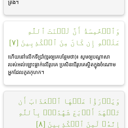
ត្រង់។
وَٱلۡخَٰمِسَةُ أَنَّ لَعۡنَتَ ٱللَّهِ
عَلَيۡهِ إِن كَانَ مِنَ ٱلۡكَٰذِبِينَ [٧]
ហើយនៅលើកទីប្រាំ(ចូរឲ្យគេបន្ថែមថា)៖ សូមឲ្យបណ្តាសា
របស់អល់ឡោះធ្លាក់លើរូបគេ ប្រសិនបើរូបគេស្ថិតក្នុងចំណោម
អ្នកដែលភូតកុហក។
وَيَدۡرَؤُاْ عَنۡهَا ٱلۡعَذَابَ أَن
تَشۡهَدَ أَرۡبَعَ شَهَٰدَٰتِۭ بِٱللَّهِ
إِنَّهُۥ لَمِنَ ٱلۡكَٰذِبِينَ [٨]