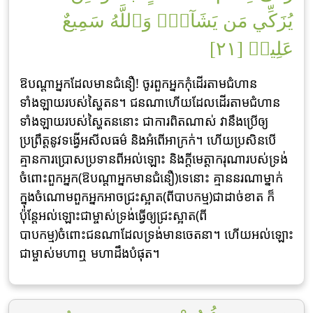
يُزَكِّي مَن يَشَآءُۗ وَٱللَّهُ سَمِيعٌ
عَلِيمٞ [٢١]
ឱបណ្តាអ្នកដែលមានជំនឿ! ចូរពួកអ្នកកុំដើរតាមជំហាន
ទាំងឡាយរបស់ស្ហៃតន។ ជនណាហើយដែលដើរតាមជំហាន
ទាំងឡាយរបស់ស្ហៃតននោះ ជាការពិតណាស់ វានឹងប្រើឲ្យ
ប្រព្រឹត្តនូវទង្វើអសីលធម៌ និងអំពើអាក្រក់។ ហើយប្រសិនបើ
គ្មានការប្រោសប្រទានពីអល់ឡោះ និងក្តីមេត្តាករុណារបស់ទ្រង់
ចំពោះពួកអ្នក(ឱបណ្តាអ្នកមានជំនឿ)ទេនោះ គ្មាននរណាម្នាក់
ក្នុងចំណោមពួកអ្នកអាចជ្រះស្អាត(ពីបាបកម្ម)ជាដាច់ខាត ក៏
ប៉ុន្តែអល់ឡោះជាម្ចាស់ទ្រង់ធ្វើឲ្យជ្រះស្អាត(ពី
បាបកម្ម)ចំពោះជនណាដែលទ្រង់មានចេតនា។ ហើយអល់ឡោះ
ជាម្ចាស់មហាឮ មហាដឹងបំផុត។