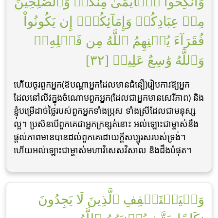
وَأَنكِحُواْ ٱلۡأَيَٰمَىٰ مِنكُمۡ وَٱلصَّٰلِحِينَ
مِنۡ عِبَادِكُمۡ وَإِمَآئِكُمۡۚ إِن يَكُونُواْ
فُقَرَآءَ يُغۡنِهِمُ ٱللَّهُ مِن فَضۡلِهِۦۗ
وَٱللَّهُ وَٰسِعٌ عَلِيمٞ [٣٢]
ហើយចូរពួកអ្នក(ឱបណ្តាអ្នកដែលមានជំនឿ)រៀបការឱ្យអ្នក
ដែលនៅលីវក្នុងចំណោមពួកអ្នក(ដែលជាអ្នកមានសេរីភាព) និង
ខ្ញុំបម្រើដាច់ថ្លៃរបស់ពួកអ្នកទាំងប្រុស ទាំងស្រីដែលជាមនុស្ស
ល្អ។ ប្រសិនបើពួកគេជាអ្នកក្រខ្សត់នោះ អល់ឡោះជាម្ចាស់នឹង
ផ្តល់ភាពមានបានដល់ពួកគេដោយក្តីសប្បុរសរបស់ទ្រង់។
ហើយអល់ឡោះជាម្ចាស់មហាវិសេសវិសាល និងដឹងបំផុត។
وَلۡيَسۡتَعۡفِفِ ٱلَّذِينَ لَا يَجِدُونَ