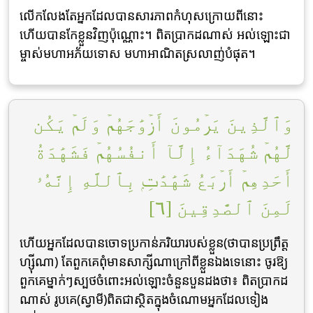
លើកលែងតែអ្នកដែលបានសារភាពកំហុសក្រោយពីនោះ
ហើយបានកែខ្លួនវិញប៉ុណ្ណោះ។ ពិតប្រាកដណាស់ អល់ឡោះជា
ម្ចាស់មហាអភ័យទោស មហាអាណិតស្រលាញ់បំផុត។
وَٱلَّذِينَ يَرۡمُونَ أَزۡوَٰجَهُمۡ وَلَمۡ يَكُن
لَّهُمۡ شُهَدَآءُ إِلَّآ أَنفُسُهُمۡ فَشَهَٰدَةُ
أَحَدِهِمۡ أَرۡبَعُ شَهَٰدَٰتِۭ بِٱللَّهِ إِنَّهُۥ
لَمِنَ ٱلصَّٰدِقِينَ [٦]
ហើយអ្នកដែលបានចោទប្រកាន់ភរិយារបស់ខ្លួន(ថាបានប្រព្រឹត្ត
ហ្ស៊ីណា) តែពួកគេពុំមានសាក្សីណាក្រៅពីខ្លួនឯងទេនោះ ចូរឱ្យ
ពួកគេម្នាក់ៗស្បថចំពោះអល់ឡោះចំនួនបួនដងថា៖ ពិតប្រាកដ
ណាស់ រូបគេ(ស្វាមី)ពិតជាស្ថិតក្នុងចំណោមអ្នកដែលទៀង