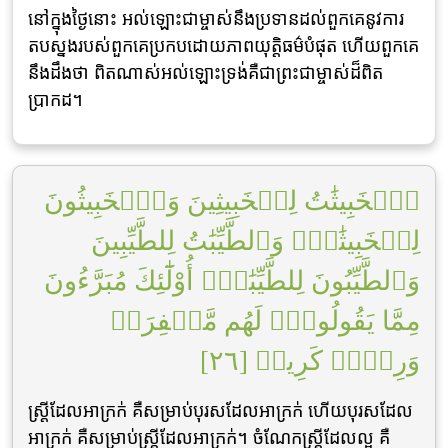
នៅក្នុងថ្ងៃនោះ អល់ឡោះជាម្ចាស់នឹងប្រទានដល់ពួកគេនូវការ
តបស្នងរបស់ពួកគេប្រកបដោយភាពយុត្តិធម៌បំផុត ហើយពួកគេ
នឹងដឹងថា ពិតណាស់អល់ឡោះទ្រង់គឺជាព្រះជាម្ចាស់ដ៏ពិត
ប្រាកដ។
ٱلۡخَبِيثَٰتُ لِلۡخَبِيثِينَ وَٱلۡخَبِيثُونَ
لِلۡخَبِيثَٰتِۖ وَٱلطَّيِّبَٰتُ لِلطَّيِّبِينَ
وَٱلطَّيِّبُونَ لِلطَّيِّبَٰتِۚ أُوْلَٰٓئِكَ مُبَرَّءُونَ
مِمَّا يَقُولُونَۖ لَهُم مَّغۡفِرَةٞ
وَرِزۡقٞ كَرِيمٞ [٢٦]
ស្ត្រីដែលអាក្រក់ គឺសម្រាប់បុរសដែលអាក្រក់ ហើយបុរសដែល
អាក្រក់ គឺសម្រាប់ស្ត្រីដែលអាក្រក់។ ចំណែកស្ត្រីដែលល្អ គឺ