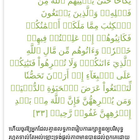
نِكَاحًا حَتَّىٰ يُغۡنِيَهُمُ ٱللَّهُ مِن
فَضۡلِهِۦۗ وَٱلَّذِينَ يَبۡتَغُونَ
ٱلۡكِتَٰبَ مِمَّا مَلَكَتۡ أَيۡمَٰنُكُمۡ
فَكَاتِبُوهُمۡ إِنۡ عَلِمۡتُمۡ فِيهِمۡ
خَيۡرٗاۖ وَءَاتُوهُم مِّن مَّالِ ٱللَّهِ
ٱلَّذِيٓ ءَاتَىٰكُمۡۚ وَلَا تُكۡرِهُواْ فَتَيَٰتِكُمۡ
عَلَى ٱلۡبِغَآءِ إِنۡ أَرَدۡنَ تَحَصُّنٗا
لِّتَبۡتَغُواْ عَرَضَ ٱلۡحَيَوٰةِ ٱلدُّنۡيَاۚ
وَمَن يُكۡرِههُّنَّ فَإِنَّ ٱللَّهَ مِنۢ بَعۡدِ
إِكۡرَٰهِهِنَّ غَفُورٞ رَّحِيمٞ [٣٣]
ហើយចូរឱ្យអ្នកដែលគ្មានលទ្ធភាពរៀបការរក្សាខ្លួនឲ្យបរិសុទ្ធ
រហូតទាល់តែអល់ឡោះទ្រង់ផ្តល់ភាពមានបានដល់ពួកគេដោយ