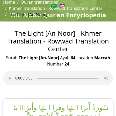
Home
Quran translations
Khmer Translation - Rowwad Translation Center
The Noble Qur'an Encyclopedia
The Light [An-Noor]
The Light [An-Noor] - Khmer
Translation - Rowwad Translation
Center
Surah
The Light [An-Noor]
Ayah
64
Location
Maccah
Number
24
سُورَةٌ أَنزَلۡنَٰهَا وَفَرَضۡنَٰهَا وَأَنزَلۡنَا