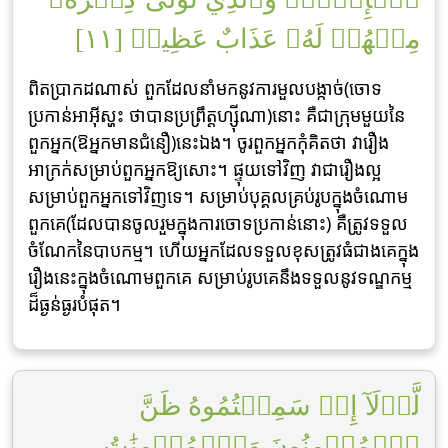
مِنۡهُمۡ لَهُۥ عَذَابٌ عَظِيمٞ [١١]
ពិតប្រាកដណាស់ ពួកដែលនាំមកនូវការមួលបង្កាច់(ចោទ
ប្រកាន់អាអ៊ីស្ហះ ថាបានប្រព្រឹត្តហ្ស៊ីណា)នោះ គឺជាក្រុមមួយនៃ
ពួកអ្នក(ឱអ្នកមានជំនឿ)នេះឯង។ ចូរពួកអ្នកកុំគិតថា វារឿង
អាក្រក់សម្រាប់ពួកអ្នកឱ្យសោះ។ ផ្ទុយទៅវិញ វាជារឿងល្អ
សម្រាប់ពួកអ្នកទៅវិញទេ។ សម្រាប់បុគ្គលគ្រប់រូបក្នុងចំណោម
ពួកគេ(ដែលបានចូលរួមក្នុងការចោទប្រកាន់នោះ) គឺត្រូវទទួល
ចំណែកនៃបាបកម្ម។ ហើយអ្នកដែលទទួលខុសត្រូវធំជាងគេក្នុង
រឿងនេះក្នុងចំណោមពួកគេ សម្រាប់រូបគេនឹងទទួលនូវទណ្ឌកម្ម
ដ៏ធ្ងន់ធ្ងរបំផុត។
لَّوۡلَآ إِذۡ سَمِعۡتُمُوهُ ظَنَّ
ٱلۡمُؤۡمِنُونَ وَٱلۡمُؤۡمِنَٰتُ