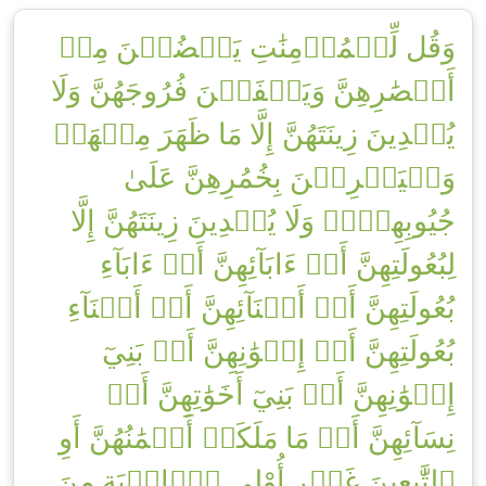
وَقُل لِّلۡمُؤۡمِنَٰتِ يَغۡضُضۡنَ مِنۡ
أَبۡصَٰرِهِنَّ وَيَحۡفَظۡنَ فُرُوجَهُنَّ وَلَا
يُبۡدِينَ زِينَتَهُنَّ إِلَّا مَا ظَهَرَ مِنۡهَاۖ
وَلۡيَضۡرِبۡنَ بِخُمُرِهِنَّ عَلَىٰ
جُيُوبِهِنَّۖ وَلَا يُبۡدِينَ زِينَتَهُنَّ إِلَّا
لِبُعُولَتِهِنَّ أَوۡ ءَابَآئِهِنَّ أَوۡ ءَابَآءِ
بُعُولَتِهِنَّ أَوۡ أَبۡنَآئِهِنَّ أَوۡ أَبۡنَآءِ
بُعُولَتِهِنَّ أَوۡ إِخۡوَٰنِهِنَّ أَوۡ بَنِيٓ
إِخۡوَٰنِهِنَّ أَوۡ بَنِيٓ أَخَوَٰتِهِنَّ أَوۡ
نِسَآئِهِنَّ أَوۡ مَا مَلَكَتۡ أَيۡمَٰنُهُنَّ أَوِ
ٱلتَّٰبِعِينَ غَيۡرِ أُوْلِي ٱلۡإِرۡبَةِ مِنَ