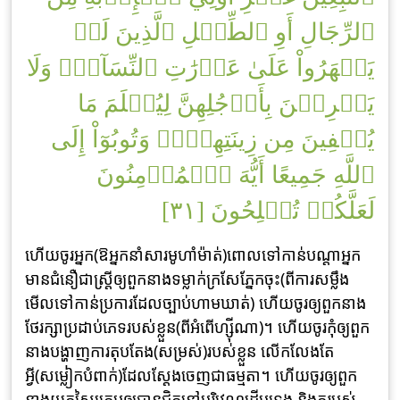
ٱلرِّجَالِ أَوِ ٱلطِّفۡلِ ٱلَّذِينَ لَمۡ
يَظۡهَرُواْ عَلَىٰ عَوۡرَٰتِ ٱلنِّسَآءِۖ وَلَا
يَضۡرِبۡنَ بِأَرۡجُلِهِنَّ لِيُعۡلَمَ مَا
يُخۡفِينَ مِن زِينَتِهِنَّۚ وَتُوبُوٓاْ إِلَى
ٱللَّهِ جَمِيعًا أَيُّهَ ٱلۡمُؤۡمِنُونَ
لَعَلَّكُمۡ تُفۡلِحُونَ [٣١]
ហើយចូរអ្នក(ឱអ្នកនាំសារមូហាំម៉ាត់)ពោលទៅកាន់បណ្តាអ្នក
មានជំនឿជាស្ត្រីឲ្យពួកនាងទម្លាក់ក្រសែភ្នែកចុះ(ពីការសម្លឹង
មើលទៅកាន់ប្រការដែលច្បាប់ហាមឃាត់) ហើយចូរឲ្យពួកនាង
ថែរក្សាប្រដាប់ភេទរបស់ខ្លួន(ពីអំពើហ្ស៊ីណា)។ ហើយចូរកុំឲ្យពួក
នាងបង្ហាញការតុបតែង(សម្រស់)របស់ខ្លួន លើកលែងតែ
អ្វី(សម្លៀកបំពាក់)ដែលស្តែងចេញជាធម្មតា។ ហើយចូរឲ្យពួក
នាងយកស្បៃគ្របឲ្យបានជិតនៅបរិវេណដើមទ្រូង និងករបស់