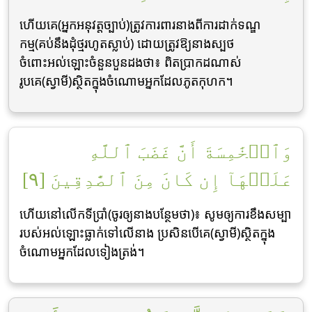
ហើយគេ(អ្នកអនុវត្តច្បាប់)ត្រូវការពារនាងពីការដាក់ទណ្ឌ
កម្ម(គប់នឹងដុំថ្មរហូតស្លាប់) ដោយត្រូវឱ្យនាងស្បថ
ចំពោះអល់ឡោះចំនួនបួនដងថា៖ ពិតប្រាកដណាស់
រូបគេ(ស្វាមី)ស្ថិតក្នុងចំណោមអ្នកដែលភូតកុហក។
وَٱلۡخَٰمِسَةَ أَنَّ غَضَبَ ٱللَّهِ
عَلَيۡهَآ إِن كَانَ مِنَ ٱلصَّٰدِقِينَ [٩]
ហើយនៅលើកទីប្រាំ(ចូរឲ្យនាងបន្ថែមថា)៖ សូមឲ្យការខឹងសម្បា
របស់អល់ឡោះធ្លាក់ទៅលើនាង ប្រសិនបើគេ(ស្វាមី)ស្ថិតក្នុង
ចំណោមអ្នកដែលទៀងត្រង់។