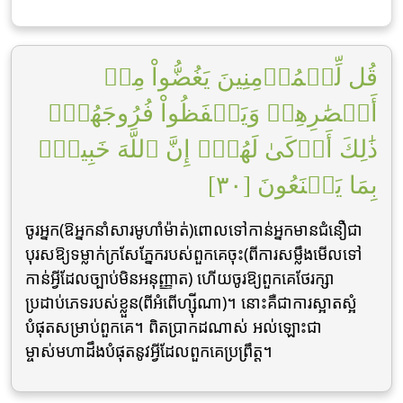
قُل لِّلۡمُؤۡمِنِينَ يَغُضُّواْ مِنۡ
أَبۡصَٰرِهِمۡ وَيَحۡفَظُواْ فُرُوجَهُمۡۚ
ذَٰلِكَ أَزۡكَىٰ لَهُمۡۚ إِنَّ ٱللَّهَ خَبِيرُۢ
بِمَا يَصۡنَعُونَ [٣٠]
ចូរអ្នក(ឱអ្នកនាំសារមូហាំម៉ាត់)ពោលទៅកាន់អ្នកមានជំនឿជា
បុរសឱ្យទម្លាក់ក្រសែភ្នែករបស់ពួកគេចុះ(ពីការសម្លឹងមើលទៅ
កាន់អ្វីដែលច្បាប់មិនអនុញ្ញាត) ហើយចូរឱ្យពួកគេថែរក្សា
ប្រដាប់ភេទរបស់ខ្លួន(ពីអំពើហ្ស៊ីណា)។ នោះគឺជាការស្អាតស្អំ
បំផុតសម្រាប់ពួកគេ។ ពិតប្រាកដណាស់ អល់ឡោះជា
ម្ចាស់មហាដឹងបំផុតនូវអ្វីដែលពួកគេប្រព្រឹត្ត។