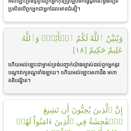
អល់ឡោះទ្រង់ទូន្មានពួកអ្នកកុំឱ្យត្រឡប់មកធ្វើដូចនេះម្តងទៀត
ប្រសិនបើពួកអ្នកជាអ្នកដែលមានជំនឿ។
وَيُبَيِّنُ ٱللَّهُ لَكُمُ ٱلۡأٓيَٰتِۚ وَٱللَّهُ
عَلِيمٌ حَكِيمٌ [١٨]
ហើយអល់ឡោះជាម្ចាស់ទ្រង់បញ្ជាក់យ៉ាងច្បាស់ដល់ពួកអ្នកនូវ
បណ្តាវាក្យខណ្ឌទាំងឡាយ។ ហើយអល់ឡោះមហាដឹង មហា
គតិបណ្ឌិត។
إِنَّ ٱلَّذِينَ يُحِبُّونَ أَن تَشِيعَ
ٱلۡفَٰحِشَةُ فِي ٱلَّذِينَ ءَامَنُواْ لَهُمۡ