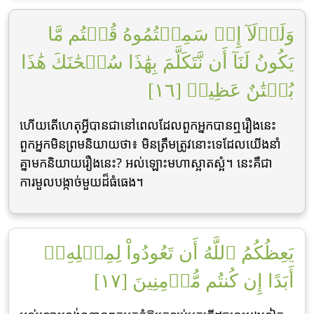
وَلَوۡلَآ إِذۡ سَمِعۡتُمُوهُ قُلۡتُم مَّا
يَكُونُ لَنَآ أَن نَّتَكَلَّمَ بِهَٰذَا سُبۡحَٰنَكَ هَٰذَا
بُهۡتَٰنٌ عَظِيمٞ [١٦]
ហើយតើហេតុអ្វីបានជានៅពេលដែលពួកអ្នកបានឮរឿងនេះ
ពួកអ្នកមិនព្រមនិយាយថា៖ មិនត្រឹមត្រូវនោះទេដែលយើងនាំ
គ្នាមកនិយាយរឿងនេះ? អល់ឡោះមហាស្អាតស្អំ។ នេះគឺជា
ការមួលបង្កាច់មួយដ៏ធំធេង។
يَعِظُكُمُ ٱللَّهُ أَن تَعُودُواْ لِمِثۡلِهِۦٓ
أَبَدًا إِن كُنتُم مُّؤۡمِنِينَ [١٧]