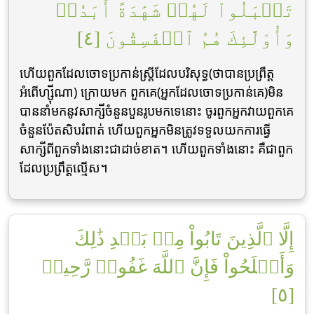
تَقۡبَلُواْ لَهُمۡ شَهَٰدَةً أَبَدٗاۚ
وَأُوْلَٰٓئِكَ هُمُ ٱلۡفَٰسِقُونَ [٤]
ហើយពួកដែលចោទប្រកាន់ស្ត្រីដែលបរិសុទ្ធ(ថាបានប្រព្រឹត្ត
អំពើហ្ស៊ីណា) ក្រោយមក ពួកគេ(អ្នកដែលចោទប្រកាន់គេ)មិន
បាននាំមកនូវសាក្សីចំនួនបួនរូបមកទេនោះ ចូរពួកអ្នកវាយពួកគេ
ចំនួនប៉ែតសិបរំពាត់ ហើយពួកអ្នកមិនត្រូវទទួលយកការធ្វើ
សាក្សីពីពួកទាំងនោះជាដាច់ខាត។ ហើយពួកទាំងនោះ គឺជាពួក
ដែលប្រព្រឹត្តល្មើស។
إِلَّا ٱلَّذِينَ تَابُواْ مِنۢ بَعۡدِ ذَٰلِكَ
وَأَصۡلَحُواْ فَإِنَّ ٱللَّهَ غَفُورٞ رَّحِيمٞ
[٥]