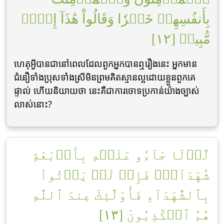
بِأَنفُسِهِمۡ خَيۡرٗا وَقَالُواْ هَٰذَآ إِفۡكٞ
مُّبِينٞ [١٢]
ហេតុអ្វីបានជានៅពេលដែលពួកអ្នកបានឮរឿងនេះ អ្នកមាន
ជំនឿទាំងប្រុសទាំងស្រីមិនព្រមគិតស្មានល្អដោយខ្លួនពួកគេ
ផ្ទាល់ ហើយនិយាយថា នេះគឺជាការចោទប្រកាន់យ៉ាងច្បាស់
លាស់នោះ?
لَّوۡلَا جَآءُو عَلَيۡهِ بِأَرۡبَعَةِ
شُهَدَآءَۚ فَإِذۡ لَمۡ يَأۡتُواْ
بِٱلشُّهَدَآءِ فَأُوْلَٰٓئِكَ عِندَ ٱللَّهِ
هُمُ ٱلۡكَٰذِبُونَ [١٣]