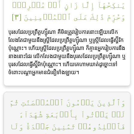
يَنكِحُهَآ إِلَّا زَانٍ أَوۡ مُشۡرِكٞۚ
وَحُرِّمَ ذَٰلِكَ عَلَى ٱلۡمُؤۡمِنِينَ [٣]
បុរសដែលប្រព្រឹត្តហ្ស៊ីណា គឺមិនត្រូវរៀបការនោះឡើយលើក
លែងតែជាមួយនឹងស្ត្រីដែលប្រព្រឹត្តហ្ស៊ីណា ឬស្ត្រីដែលធ្វើស្ហ៊ីរិក
ប៉ុណ្ណោះ។ ហើយស្ត្រីដែលប្រព្រឹត្តហ្ស៊ីណា ក៏គ្មានអ្នករៀបការនឹង
នាងនោះដែរ លើកលែងជាមួយនឹងបុរសដែលប្រព្រឹត្តហ្ស៊ីណា ឬ
បុរសដែលធ្វើស្ហ៊ីរិកប៉ុណ្ណោះ។ ហើយគេហាមឃាត់ដូច្នោះទៅ
ចំពោះបណ្តាអ្នកមានជំនឿទាំងឡាយ។
وَٱلَّذِينَ يَرۡمُونَ ٱلۡمُحۡصَنَٰتِ ثُمَّ
لَمۡ يَأۡتُواْ بِأَرۡبَعَةِ شُهَدَآءَ
فَٱجۡلِدُوهُمۡ ثَمَٰنِينَ جَلۡدَةٗ وَلَا