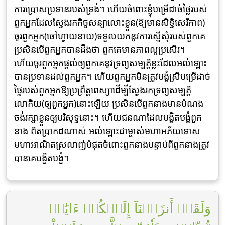
ការប្រោសប្រទានរបស់ទ្រង់។ ហើយចំពោះខ្ញុំបម្រើដាច់ថ្លៃរបស់
ពួកអ្នកដែលស្វែងរកកិច្ចសន្យាលោះខ្លួន(ឱ្យមានសិទ្ធិសេរីភាព)
ចូរពួកអ្នក(ចៅហ្វាយនាយ)ទទួលយកនូវការស្នើសុំរបស់ពួកគេ
ប្រសិនបើពួកអ្នកបានដឹងថា ពួកគេមានភាពល្អប្រសើរ។
ហើយចូរពួកអ្នកផ្តល់ឲ្យពួកគេនូវទ្រព្យសម្បត្តិខ្លះដែលអល់ឡោះ
បានប្រទានដល់ពួកអ្នក។ ហើយពួកអ្នកមិនត្រូវបង្ខំស្រីបម្រើដាច់
ថ្លៃរបស់ពួកអ្នកឱ្យប្រព្រឹត្តពេស្យាដើម្បីស្វែងរកទ្រព្យសម្បត្តិ
លោកិយ(ឲ្យពួកអ្នក)នោះឡើយ ប្រសិនបើពួកនាងមានបំណង
ចង់រក្សាខ្លួនឲ្យបរិសុទ្ធនោះ។ ហើយជនណាដែលបង្ខិតបង្ខំពួក
នាង ពិតប្រាកដណាស់ អល់ឡោះជាម្ចាស់មហាអភ័យទោស
មហាអាណិតស្រលាញ់បំផុតចំពោះពួកនាងបន្ទាប់ពីពួកនាងត្រូវ
បានគេបង្ខិតបង្ខំ។
وَلَقَدۡ أَنزَلۡنَآ إِلَيۡكُمۡ ءَايَٰتٖ