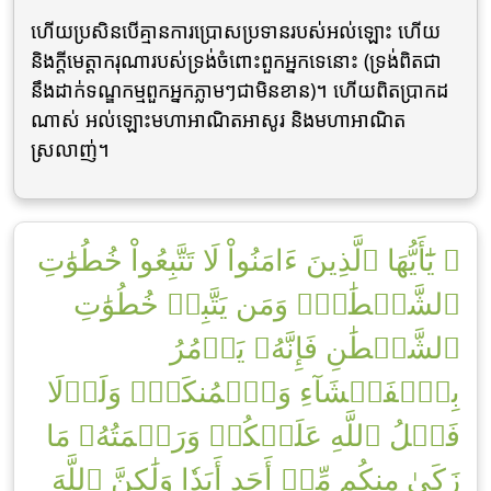
ហើយប្រសិនបើគ្មានការប្រោសប្រទានរបស់អល់ឡោះ ហើយ
និងក្តីមេត្តាករុណារបស់ទ្រង់ចំពោះពួកអ្នកទេនោះ (ទ្រង់ពិតជា
នឹងដាក់ទណ្ឌកម្មពួកអ្នកភ្លាមៗជាមិនខាន)។ ហើយពិតប្រាកដ
ណាស់ អល់ឡោះមហាអាណិតអាសូរ និងមហាអាណិត
ស្រលាញ់។
۞ يَٰٓأَيُّهَا ٱلَّذِينَ ءَامَنُواْ لَا تَتَّبِعُواْ خُطُوَٰتِ
ٱلشَّيۡطَٰنِۚ وَمَن يَتَّبِعۡ خُطُوَٰتِ
ٱلشَّيۡطَٰنِ فَإِنَّهُۥ يَأۡمُرُ
بِٱلۡفَحۡشَآءِ وَٱلۡمُنكَرِۚ وَلَوۡلَا
فَضۡلُ ٱللَّهِ عَلَيۡكُمۡ وَرَحۡمَتُهُۥ مَا
زَكَىٰ مِنكُم مِّنۡ أَحَدٍ أَبَدٗا وَلَٰكِنَّ ٱللَّهَ