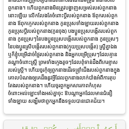
ពួកនាង។ ហើយពួកនាងមិនត្រូវបង្ហាញសម្រស់របស់ពួកនាង
នោះឡើយ លើកលែងតែចំពោះប្តីរបស់ពួកនាង ឪពុករបស់ពួក
នាង ឪពុកក្មេករបស់ពួកនាង កូនប្រុសទាំងឡាយរបស់ពួកនាង
កូនប្រុសប្តីរបស់ពួកនាង(កូនចុង) បងប្អូនប្រុសបង្កើតរបស់ពួក
នាង កូនប្រុសៗនៃបងប្អូនប្រុសបង្កើតរបស់ពួកនាង កូនប្រុសៗ
នៃបងប្អូនស្រីបង្កើតរបស់ពួកនាង(ក្មួយប្រុសបង្កើត) ស្ត្រីគ្នាឯង
ឬក៏ខ្ញុំបម្រើដាច់ថ្លៃរបស់ពួកនាង និងអ្នកបម្រើប្រុសៗដែលគ្មាន
តណ្ហាចំពោះស្ត្រី ព្រមទាំងក្មេងតូចៗដែលពុំទាន់ដឹងពីកេរខ្មាស
របស់ស្ត្រី។ ហើយចូរកុំឲ្យពួកនាងដើរទន្រ្ទាំជើងរបស់ពួកនាងក្នុង
គោលបំណងឲ្យគេដឹងនូវអ្វីដែលពួកនាងលាក់បាំងអំពីការតុប
តែងរបស់ពួកនាង។ ហើយចូរពួកអ្នកសារភាពកំហុស
ចំពោះអល់ឡោះទាំងអស់គ្នាចុះ ឱបណ្តាអ្នកដែលមានជំនឿ
ទាំងឡាយ សង្ឃឹមថាពួកអ្នកនឹងទទួលបានជោគជ័យ។