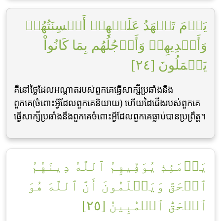
يَوۡمَ تَشۡهَدُ عَلَيۡهِمۡ أَلۡسِنَتُهُمۡ
وَأَيۡدِيهِمۡ وَأَرۡجُلُهُم بِمَا كَانُواْ
يَعۡمَلُونَ [٢٤]
គឺនៅថ្ងៃដែលអណ្តាតរបស់ពួកគេធ្វើសាក្សីប្រឆាំងនឹង
ពួកគេ(ចំពោះអ្វីដែលពួកគេនិយាយ) ហើយដៃជើងរបស់ពួកគេ
ធ្វើសាក្សីប្រឆាំងនឹងពួកគេចំពោះអ្វីដែលពួកគេធ្លាប់បានប្រព្រឹត្ត។
يَوۡمَئِذٖ يُوَفِّيهِمُ ٱللَّهُ دِينَهُمُ
ٱلۡحَقَّ وَيَعۡلَمُونَ أَنَّ ٱللَّهَ هُوَ
ٱلۡحَقُّ ٱلۡمُبِينُ [٢٥]