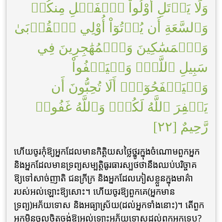
وَلَا يَأۡتَلِ أُوْلُواْ ٱلۡفَضۡلِ مِنكُمۡ
وَٱلسَّعَةِ أَن يُؤۡتُوٓاْ أُوْلِي ٱلۡقُرۡبَىٰ
وَٱلۡمَسَٰكِينَ وَٱلۡمُهَٰجِرِينَ فِي
سَبِيلِ ٱللَّهِۖ وَلۡيَعۡفُواْ
وَلۡيَصۡفَحُوٓاْۗ أَلَا تُحِبُّونَ أَن
يَغۡفِرَ ٱللَّهُ لَكُمۡۚ وَٱللَّهُ غَفُورٞ
رَّحِيمٌ [٢٢]
ហើយចូរកុំឱ្យអ្នកដែលមានកិត្តិយសថ្លៃថ្នូរក្នុងចំណោមពួកអ្នក
និងអ្នកដែលមានទ្រព្យសម្បត្តិធូរធារស្បថថានឹងឈប់បរិច្ចាគ
ឱ្យទៅសាច់ញាតិ ជនក្រីក្រ និងអ្នកដែលភៀសខ្លួនក្នុងមាគ៌ា
របស់អល់ឡោះឱ្យសោះ។ ហើយចូរឱ្យពួកគេ(អ្នកមាន
ទ្រព្យ)អភ័យទោស និងអធ្យាស្រ័យ(ដល់អ្នកទាំងនោះ)។ តើពួក
អ្នកមិនចូលចិត្តចង់ឱ្យអល់ឡោះអភ័យទោសដល់ពួកអ្នកទេឬ?