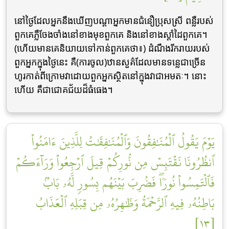
នៅថ្ងៃដែលអ្នកនឹងឃើញបណ្តាអ្នកមានជំនឿប្រុសស្រី ពន្លឺរបស់
ពួកគេភ្លឺចែងចាំងនៅខាងមុខពួកគេ និងនៅខាងស្តាំដៃពួកគេ។
(ហើយមានគេនិយាយទៅកាន់ពួកគេថា៖) ដំណឹងរីករាយរបស់
ពួកអ្នកក្នុងថ្ងៃនេះ គឺ(ការចូល)ឋានសួគ៌ដែលមានទន្លេជាច្រើន
ហូរកាត់ពីក្រោមវាដោយពួកអ្នកស្ថិតនៅក្នុងវាជាអមតៈ។ នោះ
ហើយ គឺជាជោគជ័យដ៏ធំធេង។
يَوۡمَ يَقُولُ ٱلۡمُنَٰفِقُونَ وَٱلۡمُنَٰفِقَٰتُ لِلَّذِينَ ءَامَنُواْ
ٱنظُرُونَا نَقۡتَبِسۡ مِن نُّورِكُمۡ قِيلَ ٱرۡجِعُواْ وَرَآءَكُمۡ
فَٱلۡتَمِسُواْ نُورٗاۖ فَضُرِبَ بَيۡنَهُم بِسُورٖ لَّهُۥ بَابُۢ
بَاطِنُهُۥ فِيهِ ٱلرَّحۡمَةُ وَظَٰهِرُهُۥ مِن قِبَلِهِ ٱلۡعَذَابُ
[١٣]