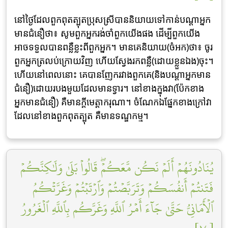
នៅថ្ងៃដែលពួកពុតត្បុតប្រុសស្រីបាននិយាយទៅកាន់បណ្តាអ្នក
មានជំនឿថា៖ សូមពួកអ្នករង់ចាំពួកយើងផង ដើម្បីពួកយើង
អាចទទួលបានពន្លឺខ្លះពីពួកអ្នក។ មានគេនិយាយ(ចំអក)ថា៖ ចូរ
ពួកអ្នកត្រលប់ក្រោយវិញ ហើយស្វែងរកពន្លឺ(ដោយខ្លួនឯង)ចុះ។
ហើយនៅពេលនោះ គេបានញែករវាងពួកគេ(និងបណ្តាអ្នកមាន
ជំនឿ)ដោយរបងមួយដែលមានទ្វារ។ នៅខាងក្នុងវា(ប៉ែកខាង
អ្នកមានជំនឿ) គឺមានក្តីមេត្តាករុណា។ ចំណែកឯផ្នែកខាងក្រៅវា
ដែលនៅខាងពួកពុតត្បុត គឺមានទណ្ឌកម្ម។
يُنَادُونَهُمۡ أَلَمۡ نَكُن مَّعَكُمۡۖ قَالُواْ بَلَىٰ وَلَٰكِنَّكُمۡ
فَتَنتُمۡ أَنفُسَكُمۡ وَتَرَبَّصۡتُمۡ وَٱرۡتَبۡتُمۡ وَغَرَّتۡكُمُ
ٱلۡأَمَانِيُّ حَتَّىٰ جَآءَ أَمۡرُ ٱللَّهِ وَغَرَّكُم بِٱللَّهِ ٱلۡغَرُورُ