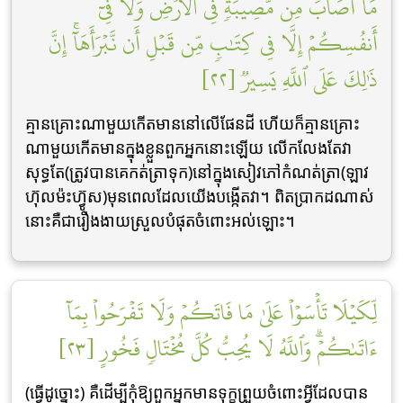
مَآ أَصَابَ مِن مُّصِيبَةٖ فِي ٱلۡأَرۡضِ وَلَا فِيٓ
أَنفُسِكُمۡ إِلَّا فِي كِتَٰبٖ مِّن قَبۡلِ أَن نَّبۡرَأَهَآۚ إِنَّ
ذَٰلِكَ عَلَى ٱللَّهِ يَسِيرٞ [٢٢]
គ្មានគ្រោះណាមួយកើតមាននៅលើផែនដី ហើយក៏គ្មានគ្រោះ
ណាមួយកើតមានក្នុងខ្លួនពួកអ្នកនោះឡើយ លើកលែងតែវា
សុទ្ធតែ(ត្រូវបានគេកត់ត្រាទុក)នៅក្នុងសៀវភៅកំណត់ត្រា(ឡាវ
ហ៊ុលម៉ះហ៊្វូស)មុនពេលដែលយើងបង្កើតវា។ ពិតប្រាកដណាស់
នោះគឺជារឿងងាយស្រួលបំផុតចំពោះអល់ឡោះ។
لِّكَيۡلَا تَأۡسَوۡاْ عَلَىٰ مَا فَاتَكُمۡ وَلَا تَفۡرَحُواْ بِمَآ
ءَاتَىٰكُمۡۗ وَٱللَّهُ لَا يُحِبُّ كُلَّ مُخۡتَالٖ فَخُورٍ [٢٣]
(ធ្វើដូច្នោះ) គឺដើម្បីកុំឱ្យពួកអ្នកមានទុក្ខព្រួយចំពោះអ្វីដែលបាន