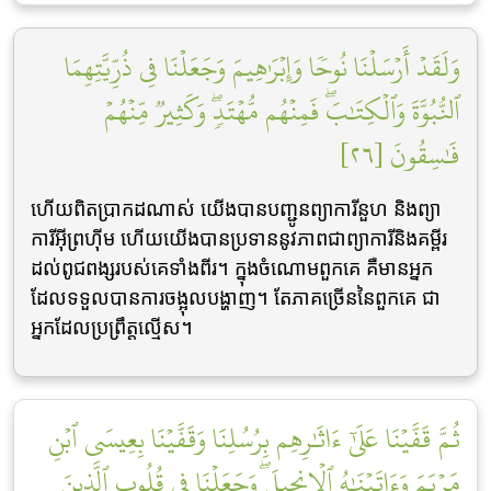
وَلَقَدۡ أَرۡسَلۡنَا نُوحٗا وَإِبۡرَٰهِيمَ وَجَعَلۡنَا فِي ذُرِّيَّتِهِمَا
ٱلنُّبُوَّةَ وَٱلۡكِتَٰبَۖ فَمِنۡهُم مُّهۡتَدٖۖ وَكَثِيرٞ مِّنۡهُمۡ
فَٰسِقُونَ [٢٦]
ហើយពិតប្រាកដណាស់ យើងបានបញ្ជូនព្យាការីនួហ និងព្យា
ការីអ៊ីព្រហ៊ីម ហើយយើងបានប្រទាននូវភាពជាព្យាការីនិងគម្ពីរ
ដល់ពូជពង្សរបស់គេទាំងពីរ។ ក្នុងចំណោមពួកគេ គឺមានអ្នក
ដែលទទួលបានការចង្អុលបង្ហាញ។ តែភាគច្រើននៃពួកគេ ជា
អ្នកដែលប្រព្រឹត្តល្មើស។
ثُمَّ قَفَّيۡنَا عَلَىٰٓ ءَاثَٰرِهِم بِرُسُلِنَا وَقَفَّيۡنَا بِعِيسَى ٱبۡنِ
مَرۡيَمَ وَءَاتَيۡنَٰهُ ٱلۡإِنجِيلَۖ وَجَعَلۡنَا فِي قُلُوبِ ٱلَّذِينَ