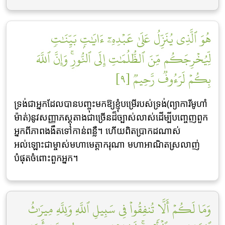
هُوَ ٱلَّذِي يُنَزِّلُ عَلَىٰ عَبۡدِهِۦٓ ءَايَٰتِۭ بَيِّنَٰتٖ
لِّيُخۡرِجَكُم مِّنَ ٱلظُّلُمَٰتِ إِلَى ٱلنُّورِۚ وَإِنَّ ٱللَّهَ
بِكُمۡ لَرَءُوفٞ رَّحِيمٞ [٩]
ទ្រង់ជាអ្នកដែលបានបញ្ចុះមកឱ្យខ្ញុំបម្រើរបស់ទ្រង់(ព្យាការីមូហាំ
ម៉ាត់)នូវសញ្ញាភស្តុតាងជាច្រើនដ៏ច្បាស់លាស់ដើម្បីបញ្ចេញពួក
អ្នកពីភាពងងឹតទៅកាន់ពន្លឺ។ ហើយពិតប្រាកដណាស់
អល់ឡោះជាម្ចាស់មហាមេត្តាករុណា មហាអាណិតស្រលាញ់
បំផុតចំពោះពួកអ្នក។
وَمَا لَكُمۡ أَلَّا تُنفِقُواْ فِي سَبِيلِ ٱللَّهِ وَلِلَّهِ مِيرَٰثُ