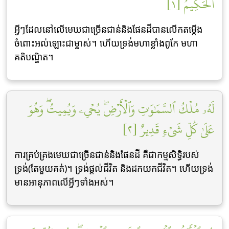
ٱلۡحَكِيمُ [١]
អ្វីៗដែលនៅលើមេឃជាច្រើនជាន់និងផែនដីបានលើកតម្កើង
ចំពោះអល់ឡោះជាម្ចាស់។ ហើយទ្រង់មហាខ្លាំងពូកែ មហា
គតិបណ្ឌិត។
لَهُۥ مُلۡكُ ٱلسَّمَٰوَٰتِ وَٱلۡأَرۡضِۖ يُحۡيِۦ وَيُمِيتُۖ وَهُوَ
عَلَىٰ كُلِّ شَيۡءٖ قَدِيرٌ [٢]
ការគ្រប់គ្រងមេឃជាច្រើនជាន់និងផែនដី គឺជាកម្មសិទ្ធិរបស់
ទ្រង់(តែមួយគត់)។ ទ្រង់ផ្តល់ជីវិត និងដកយកជីវិត។ ហើយទ្រង់
មានអានុភាពលើអ្វីៗទាំងអស់។