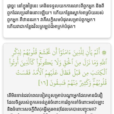
ដូច្នេះ នៅក្នុងថ្ងៃនេះ គេមិនទទួលយកការលោះពីពួកអ្នក និងពី
ពួកដែលប្រឆាំងនោះឡើយ។ ហើយកន្លែងស្នាក់អាស្រ័យរបស់
ពួកអ្នក គឺឋាននរក។ វាគឺសក្ដិសមបំផុតសម្រាប់ពួកអ្នក។
ហើយវាជាកន្លែងវិលត្រឡប់ដ៏អាក្រក់បំផុត។
۞ أَلَمۡ يَأۡنِ لِلَّذِينَ ءَامَنُوٓاْ أَن تَخۡشَعَ قُلُوبُهُمۡ لِذِكۡرِ
ٱللَّهِ وَمَا نَزَلَ مِنَ ٱلۡحَقِّ وَلَا يَكُونُواْ كَٱلَّذِينَ أُوتُواْ
ٱلۡكِتَٰبَ مِن قَبۡلُ فَطَالَ عَلَيۡهِمُ ٱلۡأَمَدُ فَقَسَتۡ
قُلُوبُهُمۡۖ وَكَثِيرٞ مِّنۡهُمۡ فَٰسِقُونَ [١٦]
តើមិនទាន់ដល់ពេលទៀតឬសម្រាប់បណ្តាអ្នកដែលមានជំនឿ
ដែលចិត្តរបស់ពួកគេទន់ភ្លន់ចំពោះការរំឭកទៅចំពោះអល់ឡោះ
និងចំពោះសេចក្តីពិត(គម្ពីរគួរអាន)ដែលគេបានបញ្ចុះមក?