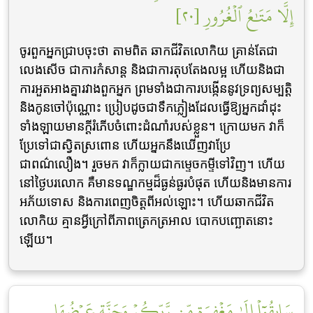
إِلَّا مَتَٰعُ ٱلۡغُرُورِ [٢٠]
ចូរពួកអ្នកជ្រាបចុះថា តាមពិត ឆាកជីវិតលោកិយ គ្រាន់តែជា
លេងសើច ជាការកំសាន្ត និងជាការតុបតែងលម្អ ហើយនិងជា
ការអួតអាងគ្នារវាងពួកអ្នក ព្រមទាំងជាការបង្កើននូវទ្រព្យសម្បត្តិ
និងកូនចៅប៉ុណ្ណោះ ប្រៀបដូចជាទឹកភ្លៀងដែលធ្វើឱ្យអ្នកដាំដុះ
ទាំងឡាយមានក្តីរំភើបចំពោះដំណាំរបស់ខ្លួន។ ក្រោយមក វាក៏
ប្រែទៅជាស្វិតស្រពោន ហើយអ្នកនឹងឃើញវាប្រែ
ជាពណ៌លឿង។ រួចមក វាក៏ក្លាយជាកម្ទេចកម្ទីទៅវិញ។ ហើយ
នៅថ្ងៃបរលោក គឺមានទណ្ឌកម្មដ៏ធ្ងន់ធ្ងរបំផុត ហើយនិងមានការ
អភ័យទោស និងការពេញចិត្តពីអល់ឡោះ។ ហើយឆាកជីវិត
លោកិយ គ្មានអ្វីក្រៅពីភាពត្រេកត្រអាល បោកបញ្ឆោតនោះ
ឡើយ។
سَابِقُوٓاْ إِلَىٰ مَغۡفِرَةٖ مِّن رَّبِّكُمۡ وَجَنَّةٍ عَرۡضُهَا