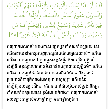
لَقَدۡ أَرۡسَلۡنَا رُسُلَنَا بِٱلۡبَيِّنَٰتِ وَأَنزَلۡنَا مَعَهُمُ ٱلۡكِتَٰبَ
وَٱلۡمِيزَانَ لِيَقُومَ ٱلنَّاسُ بِٱلۡقِسۡطِۖ وَأَنزَلۡنَا ٱلۡحَدِيدَ
فِيهِ بَأۡسٞ شَدِيدٞ وَمَنَٰفِعُ لِلنَّاسِ وَلِيَعۡلَمَ ٱللَّهُ مَن
يَنصُرُهُۥ وَرُسُلَهُۥ بِٱلۡغَيۡبِۚ إِنَّ ٱللَّهَ قَوِيٌّ عَزِيزٞ [٢٥]
ពិតប្រាកដណាស់ យើងបានបញ្ជូនអ្នកនាំសារទាំងឡាយរបស់
យើងដោយនាំមកនូវសញ្ញាភស្តុតាងយ៉ាងច្បាស់លាស់។ ហើយ
យើងបានបញ្ចុះមកជាមួយពួកគេនូវគម្ពីរ និងជញ្ជីងយុត្តិធម៌
ដើម្បីឱ្យមនុស្សលោកមានទំនាក់ទំនងគ្នាដោយយុត្តិធម៌។ ហើយ
យើងបានបញ្ចុះដែកដែលវាមានភាពរឹងមាំបំផុត និងផ្តល់ជា
ប្រយោជន៍ជាច្រើនផងដែរសម្រាប់មនុស្ស។ ហើយនិង
ដើម្បីឱ្យអល់ឡោះដឹងថា តើជនណាដែលជួយដល់ទ្រង់ និងអ្នក
នាំសារទាំងឡាយរបស់ទ្រង់ដោយកំបាំង។ ពិតប្រាកដណាស់
អល់ឡោះជាម្ចាស់មហាខ្លាំងក្លា មហាខ្លាំងពូកែ។