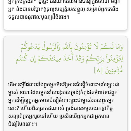
អ្នកគ្រប់គ្រងវា។ ដូច្នេះ ជនណាដែលមានជំនឿក្នុងចំណោមពួក
អ្នក និងបានបរិច្ចាគ(ទ្រព្យសម្បត្តិរបស់ខ្លួន) សម្រាប់ពួកគេនឹង
ទទួលបាននូវផលបុណ្យដ៏ធំធេង។
وَمَا لَكُمۡ لَا تُؤۡمِنُونَ بِٱللَّهِ وَٱلرَّسُولُ يَدۡعُوكُمۡ
لِتُؤۡمِنُواْ بِرَبِّكُمۡ وَقَدۡ أَخَذَ مِيثَٰقَكُمۡ إِن كُنتُم
مُّؤۡمِنِينَ [٨]
តើមានអ្វីដែលរារាំងពួកអ្នកមិនឱ្យមានជំនឿចំពោះអល់ឡោះជា
ម្ចាស់ ខណៈដែលអ្នកនាំសារ(របស់ទ្រង់)កំពុងតែអំពាវនាវពួក
អ្នកដើម្បីឲ្យពួកអ្នកមានជំនឿចំពោះព្រះជាម្ចាស់របស់ពួកអ្នក
នោះ? ហើយពិតប្រាកដណាស់ ទ្រង់បានទទួលយកនូវកិច្ច
សន្យាពីពួកអ្នករួចទៅហើយ ប្រសិនបើពួកអ្នកជាអ្នកមាន
ជំនឿមែននោះ។