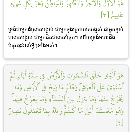
هُوَ ٱلۡأَوَّلُ وَٱلۡأٓخِرُ وَٱلظَّٰهِرُ وَٱلۡبَاطِنُۖ وَهُوَ بِكُلِّ شَيۡءٍ
عَلِيمٌ [٣]
ទ្រង់ជាអ្នកដំបូងគេបង្អស់ ជាអ្នកចុងក្រោយគេបង្អស់ ជាអ្នកខ្ពស់
ជាងគេបង្អស់ ជាអ្នកជិតជាងគេបំផុត។ ហើយទ្រង់មហាដឹង
បំផុតនូវរាល់អ្វីៗទាំងអស់។
هُوَ ٱلَّذِي خَلَقَ ٱلسَّمَٰوَٰتِ وَٱلۡأَرۡضَ فِي سِتَّةِ أَيَّامٖ ثُمَّ
ٱسۡتَوَىٰ عَلَى ٱلۡعَرۡشِۖ يَعۡلَمُ مَا يَلِجُ فِي ٱلۡأَرۡضِ وَمَا
يَخۡرُجُ مِنۡهَا وَمَا يَنزِلُ مِنَ ٱلسَّمَآءِ وَمَا يَعۡرُجُ فِيهَاۖ
وَهُوَ مَعَكُمۡ أَيۡنَ مَا كُنتُمۡۚ وَٱللَّهُ بِمَا تَعۡمَلُونَ بَصِيرٞ
[٤]