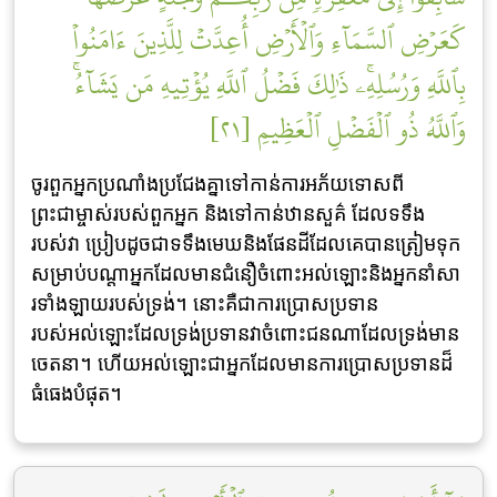
كَعَرۡضِ ٱلسَّمَآءِ وَٱلۡأَرۡضِ أُعِدَّتۡ لِلَّذِينَ ءَامَنُواْ
بِٱللَّهِ وَرُسُلِهِۦۚ ذَٰلِكَ فَضۡلُ ٱللَّهِ يُؤۡتِيهِ مَن يَشَآءُۚ
وَٱللَّهُ ذُو ٱلۡفَضۡلِ ٱلۡعَظِيمِ [٢١]
ចូរពួកអ្នកប្រណាំងប្រជែងគ្នាទៅកាន់ការអភ័យទោសពី
ព្រះជាម្ចាស់របស់ពួកអ្នក និងទៅកាន់ឋានសួគ៌ ដែលទទឹង
របស់វា ប្រៀបដូចជាទទឹងមេឃនិងផែនដីដែលគេបានត្រៀមទុក
សម្រាប់បណ្តាអ្នកដែលមានជំនឿចំពោះអល់ឡោះនិងអ្នកនាំសា
រទាំងឡាយរបស់ទ្រង់។ នោះគឺជាការប្រោសប្រទាន
របស់អល់ឡោះដែលទ្រង់ប្រទានវាចំពោះជនណាដែលទ្រង់មាន
ចេតនា។ ហើយអល់ឡោះជាអ្នកដែលមានការប្រោសប្រទានដ៏
ធំធេងបំផុត។