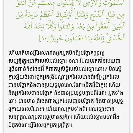
ٱلسَّمَٰوَٰتِ وَٱلۡأَرۡضِۚ لَا يَسۡتَوِي مِنكُم مَّنۡ أَنفَقَ
مِن قَبۡلِ ٱلۡفَتۡحِ وَقَٰتَلَۚ أُوْلَٰٓئِكَ أَعۡظَمُ دَرَجَةٗ مِّنَ
ٱلَّذِينَ أَنفَقُواْ مِنۢ بَعۡدُ وَقَٰتَلُواْۚ وَكُلّٗا وَعَدَ ٱللَّهُ
ٱلۡحُسۡنَىٰۚ وَٱللَّهُ بِمَا تَعۡمَلُونَ خَبِيرٞ [١٠]
ហើយតើមានអ្វីដែលរារាំងពួកអ្នកមិនឱ្យបរិច្ចាគ(ទ្រព្យ
សម្បត្តិ)ក្នុងមាគ៌ារបស់អល់ឡោះ ខណៈដែលមរតកនៃមេឃជា
ច្រើនជាន់និងផែនដី គឺជាកម្មសិទ្ធិរបស់អល់ឡោះនោះ? មិនស្មើ
គ្នាឡើយចំពោះពួកអ្នក(ឱបណ្តាអ្នកដែលមានជំនឿ) អ្នកដែល
បានបរិច្ចាគនិងបានប្រយុទ្ធមុនពេលរំដោះ(ទឹកដីម៉ាក្កះ) ហើយ
និងអ្នកដែលបានបរិច្ចាគ និងបានប្រយុទ្ធបន្ទាប់ពីរំដោះ អ្នកទាំង
នោះ មានឋានៈធំធេងជាងអ្នកដែលបានបរិច្ចាគ និងបានប្រយុទ្ធ
ក្រោយពេលរំដោះ។ ហើយរាល់ក្រុមទាំងពីរ អល់ឡោះបាន
សន្យាផ្តល់នូវប្រការល្អ(ឋានសួគ៌)។ ហើយអល់ឡោះមហាដឹង
បំផុតចំពោះអ្វីដែលពួកអ្នកប្រព្រឹត្ត។