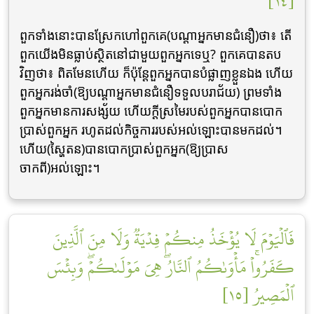
[١٤]
ពួកទាំងនោះបានស្រែកហៅពួកគេ(បណ្តាអ្នកមានជំនឿ)ថា៖ តើ
ពួកយើងមិនធ្លាប់ស្ថិតនៅជាមួយពួកអ្នកទេឬ? ពួកគេបានតប
វិញថា៖ ពិតមែនហើយ ក៏ប៉ុន្តែពួកអ្នកបានបំផ្លាញខ្លួនឯង ហើយ
ពួកអ្នករង់ចាំ(ឱ្យបណ្តាអ្នកមានជំនឿទទួលបរាជ័យ) ព្រមទាំង
ពួកអ្នកមានការសង្ស័យ ហើយក្តីស្រមៃរបស់ពួកអ្នកបានបោក
ប្រាស់ពួកអ្នក រហូតដល់កិច្ចការរបស់អល់ឡោះបានមកដល់។
ហើយ(ស្ហៃតន)បានបោកប្រាស់ពួកអ្នក(ឱ្យប្រាស
ចាកពី)អល់ឡោះ។
فَٱلۡيَوۡمَ لَا يُؤۡخَذُ مِنكُمۡ فِدۡيَةٞ وَلَا مِنَ ٱلَّذِينَ
كَفَرُواْۚ مَأۡوَىٰكُمُ ٱلنَّارُۖ هِيَ مَوۡلَىٰكُمۡۖ وَبِئۡسَ
ٱلۡمَصِيرُ [١٥]