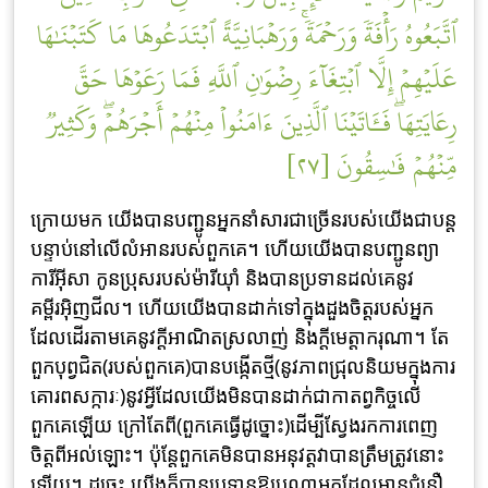
ٱتَّبَعُوهُ رَأۡفَةٗ وَرَحۡمَةٗۚ وَرَهۡبَانِيَّةً ٱبۡتَدَعُوهَا مَا كَتَبۡنَٰهَا
عَلَيۡهِمۡ إِلَّا ٱبۡتِغَآءَ رِضۡوَٰنِ ٱللَّهِ فَمَا رَعَوۡهَا حَقَّ
رِعَايَتِهَاۖ فَـَٔاتَيۡنَا ٱلَّذِينَ ءَامَنُواْ مِنۡهُمۡ أَجۡرَهُمۡۖ وَكَثِيرٞ
مِّنۡهُمۡ فَٰسِقُونَ [٢٧]
ក្រោយមក យើងបានបញ្ជូនអ្នកនាំសារជាច្រើនរបស់យើងជាបន្ត
បន្ទាប់នៅលើលំអានរបស់ពួកគេ។ ហើយយើងបានបញ្ជូនព្យា
ការីអ៊ីសា កូនប្រុសរបស់ម៉ារីយ៉ាំ និងបានប្រទានដល់គេនូវ
គម្ពីរអ៊ិញជីល។ ហើយយើងបានដាក់ទៅក្នុងដួងចិត្តរបស់អ្នក
ដែលដើរតាមគេនូវក្តីអាណិតស្រលាញ់ និងក្តីមេត្តាករុណា។ តែ
ពួកបុព្វជិត(របស់ពួកគេ)បានបង្កើតថ្មី(នូវភាពជ្រុលនិយមក្នុងការ
គោរពសក្ការៈ)នូវអ្វីដែលយើងមិនបានដាក់ជាកាតព្វកិច្ចលើ
ពួកគេឡើយ ក្រៅតែពី(ពួកគេធ្វើដូច្នោះ)ដើម្បីស្វែងរកការពេញ
ចិត្តពីអល់ឡោះ។ ប៉ុន្តែពួកគេមិនបានអនុវត្តវាបានត្រឹមត្រូវនោះ
ឡើយ។ ដូច្នេះ យើងក៏បានប្រទានឱ្យបណ្តាអ្នកដែលមានជំនឿ