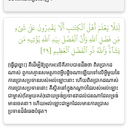
لِّئَلَّا يَعۡلَمَ أَهۡلُ ٱلۡكِتَٰبِ أَلَّا يَقۡدِرُونَ عَلَىٰ شَيۡءٖ
مِّن فَضۡلِ ٱللَّهِ وَأَنَّ ٱلۡفَضۡلَ بِيَدِ ٱللَّهِ يُؤۡتِيهِ مَن
يَشَآءُۚ وَٱللَّهُ ذُو ٱلۡفَضۡلِ ٱلۡعَظِيمِ [٢٩]
(ធ្វើដូច្នោះ) គឺដើម្បីឱ្យពួកអះលីគីតាបបានដឹងថា ពិតប្រាកដ
ណាស់ ពួកគេគ្មានសមត្ថភាពអ្វីបន្តិចណាឡើយទៅលើអ្វីមួយនៃ
ការប្រោសប្រទានរបស់អល់ឡោះនោះ ហើយពិតប្រាកដណាស់
ការប្រោសប្រទាននោះ គឺស្ថិតនៅក្នុងកណ្តាប់ដៃរបស់អល់ឡោះ
ជាម្ចាស់(តែមួយគត់)ដោយទ្រង់ប្រទានវាដល់ជនណាដែលទ្រង់
មានចេតនា។ ហើយអល់ឡោះជាអ្នកដែលមានការប្រោស
ប្រទានដ៏ធំធេងបំផុត។