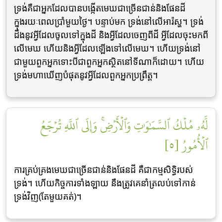
ទ្រង់គឺជាអ្នកដែលបានបង្កើតមេឃជាច្រើនជាន់និងផែនដី
ក្នុងរយៈពេលប្រាំមួយថ្ងៃ។ បន្ទាប់មក ទ្រង់នៅលើអារ៉ស្ហ។ ទ្រង់
ដឹងនូវអ្វីដែលចូលទៅក្នុងដី និងអ្វីដែលចេញពីដី អ្វីដែលចុះមកពី
លើមេឃ ហើយនិងអ្វីដែលឡើងទៅលើមេឃ។ ហើយទ្រង់នៅ
ជាមួយពួកអ្នកទោះបីជាពួកអ្នកស្ថិតនៅទីណាក៏ដោយ។ ហើយ
ទ្រង់មហាឃើញបំផុតនូវអ្វីដែលពួកអ្នកប្រព្រឹត្ត។
لَّهُۥ مُلۡكُ ٱلسَّمَٰوَٰتِ وَٱلۡأَرۡضِۚ وَإِلَى ٱللَّهِ تُرۡجَعُ
ٱلۡأُمُورُ [٥]
ការគ្រប់គ្រងមេឃជាច្រើនជាន់និងផែនដី គឺជាកម្មសិទ្ធិរបស់
ទ្រង់។ ហើយកិច្ចការទាំងឡាយ នឹងត្រូវគេនាំត្រលប់ទៅកាន់
ទ្រង់វិញ(តែមួយគត់)។