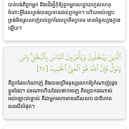
បាត់បង់ពីពួកអ្នក និងដើម្បីកុំឱ្យពួកអ្នកសប្បាយហួសហេតុ
ចំពោះអ្វីដែលទ្រង់បានប្រទានដល់ពួកអ្នក។ ហើយអល់ឡោះ
ទ្រង់មិនស្រលាញ់រាល់ពួកដែលក្រអឺតក្រទម មានអំនួតក្អេងក្អាង
ឡើយ។
ٱلَّذِينَ يَبۡخَلُونَ وَيَأۡمُرُونَ ٱلنَّاسَ بِٱلۡبُخۡلِۗ وَمَن
يَتَوَلَّ فَإِنَّ ٱللَّهَ هُوَ ٱلۡغَنِيُّ ٱلۡحَمِيدُ [٢٤]
គឺពួកដែលកំណាញ់ និងបានប្រើមនុស្សលោកឱ្យកំណាញ់(ដូច
ខ្លួនដែរ)។ ជនណាហើយដែលងាកចេញ ពិតប្រាកដណាស់
អល់ឡោះជាម្ចាស់ គឺជាអ្នកមហាមានលើសលប់ ជាទីកោត
សរសើរបំផុត។