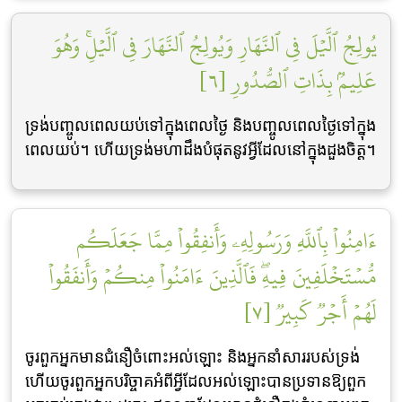
يُولِجُ ٱلَّيۡلَ فِي ٱلنَّهَارِ وَيُولِجُ ٱلنَّهَارَ فِي ٱلَّيۡلِۚ وَهُوَ
عَلِيمُۢ بِذَاتِ ٱلصُّدُورِ [٦]
ទ្រង់បញ្ចូលពេលយប់ទៅក្នុងពេលថ្ងៃ និងបញ្ចូលពេលថ្ងៃទៅក្នុង
ពេលយប់។ ហើយទ្រង់មហាដឹងបំផុតនូវអ្វីដែលនៅក្នុងដួងចិត្ត។
ءَامِنُواْ بِٱللَّهِ وَرَسُولِهِۦ وَأَنفِقُواْ مِمَّا جَعَلَكُم
مُّسۡتَخۡلَفِينَ فِيهِۖ فَٱلَّذِينَ ءَامَنُواْ مِنكُمۡ وَأَنفَقُواْ
لَهُمۡ أَجۡرٞ كَبِيرٞ [٧]
ចូរពួកអ្នកមានជំនឿចំពោះអល់ឡោះ និងអ្នកនាំសាររបស់ទ្រង់
ហើយចូរពួកអ្នកបរិច្ចាគអំពីអ្វីដែលអល់ឡោះបានប្រទានឱ្យពួក