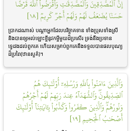
إِنَّ ٱلۡمُصَّدِّقِينَ وَٱلۡمُصَّدِّقَٰتِ وَأَقۡرَضُواْ ٱللَّهَ قَرۡضًا
حَسَنٗا يُضَٰعَفُ لَهُمۡ وَلَهُمۡ أَجۡرٞ كَرِيمٞ [١٨]
ប្រាកដណាស់ បណ្តាអ្នកដែលបរិច្ចាគទាន ទាំងប្រុសទាំងស្រី
និងបានឲ្យអល់ឡោះខ្ចីនូវកម្ចីមួយដ៏ប្រសើរ ទ្រង់នឹងប្រទាន
ទ្វេដងដល់ពួកគេ ហើយសម្រាប់ពួកគេនឹងទទួលបានផលបុណ្យ
ដ៏ប្រពៃ(ឋានសួគ៌)។
وَٱلَّذِينَ ءَامَنُواْ بِٱللَّهِ وَرُسُلِهِۦٓ أُوْلَٰٓئِكَ هُمُ
ٱلصِّدِّيقُونَۖ وَٱلشُّهَدَآءُ عِندَ رَبِّهِمۡ لَهُمۡ أَجۡرُهُمۡ
وَنُورُهُمۡۖ وَٱلَّذِينَ كَفَرُواْ وَكَذَّبُواْ بِـَٔايَٰتِنَآ أُوْلَٰٓئِكَ
أَصۡحَٰبُ ٱلۡجَحِيمِ [١٩]