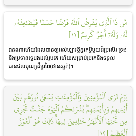
مَّن ذَا ٱلَّذِي يُقۡرِضُ ٱللَّهَ قَرۡضًا حَسَنٗا فَيُضَٰعِفَهُۥ
لَهُۥ وَلَهُۥٓ أَجۡرٞ كَرِيمٞ [١١]
ជនណាហើយដែលបានឲ្យអល់ឡោះខ្ចីនូវកម្ចីមួយដ៏ប្រសើរ ទ្រង់
នឹងប្រទានទ្វេដងដល់រូបគេ ហើយសម្រាប់រូបគេនឹងទទួល
បានផលបុណ្យដ៏ប្រពៃ(ឋានសួគ៌)។
يَوۡمَ تَرَى ٱلۡمُؤۡمِنِينَ وَٱلۡمُؤۡمِنَٰتِ يَسۡعَىٰ نُورُهُم بَيۡنَ
أَيۡدِيهِمۡ وَبِأَيۡمَٰنِهِمۖ بُشۡرَىٰكُمُ ٱلۡيَوۡمَ جَنَّٰتٞ تَجۡرِي
مِن تَحۡتِهَا ٱلۡأَنۡهَٰرُ خَٰلِدِينَ فِيهَاۚ ذَٰلِكَ هُوَ ٱلۡفَوۡزُ
ٱلۡعَظِيمُ [١٢]