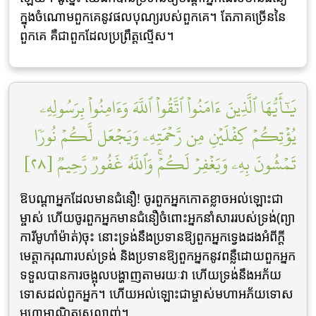
ក្នុងចំណោមពួកគេនូវផលបុណ្យរបស់ពួកគេ។ តែភាគច្រើននៃ
ពួកគេ គឺជាពួកដែលប្រព្រឹត្តល្មើស។​
يَٰٓأَيُّهَا ٱلَّذِينَ ءَامَنُواْ ٱتَّقُواْ ٱللَّهَ وَءَامِنُواْ بِرَسُولِهِۦ
يُؤۡتِكُمۡ كِفۡلَيۡنِ مِن رَّحۡمَتِهِۦ وَيَجۡعَل لَّكُمۡ نُورٗا
تَمۡشُونَ بِهِۦ وَيَغۡفِرۡ لَكُمۡۚ وَٱللَّهُ غَفُورٞ رَّحِيمٞ [٢٨]
ឱបណ្តាអ្នកដែលមានជំនឿ! ចូរពួកអ្នកកោតខ្លាចអល់ឡោះជា
ម្ចាស់ ហើយចូរពួកអ្នកមានជំនឿចំពោះអ្នកនាំសាររបស់ទ្រង់(ព្យា
ការីមូហាំម៉ាត់)ចុះ នោះទ្រង់នឹងប្រទានឱ្យពួកអ្នកទ្វេងដងអំពីក្តី
មេត្តាករុណារបស់ទ្រង់ និងប្រទានឱ្យពួកអ្នកនូវពន្លឺដោយពួកអ្នក
ទទួលបានការចង្អុលបង្ហាញតាមរយៈវា ហើយទ្រង់នឹងអភ័យ
ទោសដល់ពួកអ្នក។ ហើយអល់ឡោះជាម្ចាស់មហាអភ័យទោស
មហាអាណិតស្រលាញ់។