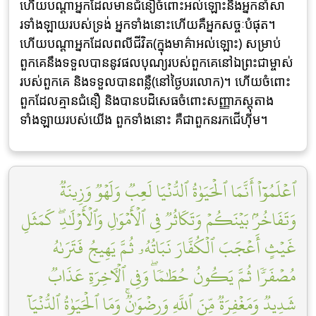
ហើយបណ្តាអ្នកដែលមានជំនឿចំពោះអល់ឡោះនិងអ្នកនាំសា
រទាំងឡាយរបស់ទ្រង់ អ្នកទាំងនោះហើយគឺអ្នកសច្ចៈបំផុត។
ហើយបណ្តាអ្នកដែលពលីជីវិត(ក្នុងមាគ៌ាអល់ឡោះ) សម្រាប់
ពួកគេនឹងទទួលបាននូវផលបុណ្យរបស់ពួកគេនៅឯព្រះជាម្ចាស់
របស់ពួកគេ និងទទួលបានពន្លឺ(នៅថ្ងៃបរលោក)។ ហើយចំពោះ
ពួកដែលគ្មានជំនឿ និងបានបដិសេធចំពោះសញ្ញាភស្តុតាង
ទាំងឡាយរបស់យើង ពួកទាំងនោះ គឺជាពួកនរកជើហ៊ីម។
ٱعۡلَمُوٓاْ أَنَّمَا ٱلۡحَيَوٰةُ ٱلدُّنۡيَا لَعِبٞ وَلَهۡوٞ وَزِينَةٞ
وَتَفَاخُرُۢ بَيۡنَكُمۡ وَتَكَاثُرٞ فِي ٱلۡأَمۡوَٰلِ وَٱلۡأَوۡلَٰدِۖ كَمَثَلِ
غَيۡثٍ أَعۡجَبَ ٱلۡكُفَّارَ نَبَاتُهُۥ ثُمَّ يَهِيجُ فَتَرَىٰهُ
مُصۡفَرّٗا ثُمَّ يَكُونُ حُطَٰمٗاۖ وَفِي ٱلۡأٓخِرَةِ عَذَابٞ
شَدِيدٞ وَمَغۡفِرَةٞ مِّنَ ٱللَّهِ وَرِضۡوَٰنٞۚ وَمَا ٱلۡحَيَوٰةُ ٱلدُّنۡيَآ