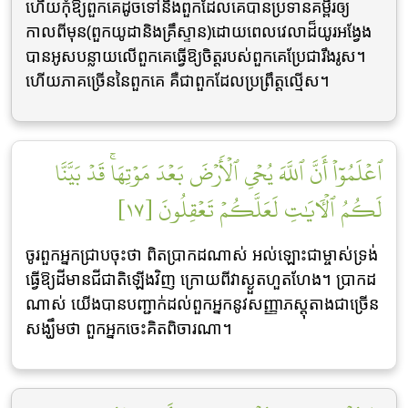
ហើយកុំឱ្យពួកគេដូចទៅនឹងពួកដែលគេបានប្រទានគម្ពីរឲ្យ
កាលពីមុន(ពួកយូដានិងគ្រឹស្ទាន)ដោយពេលវេលាដ៏យូរអង្វែង
បានអូសបន្លាយលើពួកគេធ្វើឱ្យចិត្តរបស់ពួកគេប្រែជារឹងរូស។
ហើយភាគច្រើននៃពួកគេ គឺជាពួកដែលប្រព្រឹត្តល្មើស។
ٱعۡلَمُوٓاْ أَنَّ ٱللَّهَ يُحۡيِ ٱلۡأَرۡضَ بَعۡدَ مَوۡتِهَاۚ قَدۡ بَيَّنَّا
لَكُمُ ٱلۡأٓيَٰتِ لَعَلَّكُمۡ تَعۡقِلُونَ [١٧]
ចូរពួកអ្នកជា្របចុះថា ពិតប្រាកដណាស់ អល់ឡោះជាម្ចាស់ទ្រង់
ធ្វើឱ្យដីមានជីជាតិឡើងវិញ ក្រោយពីវាស្ងួតហួតហែង។ ប្រាកដ
ណាស់ យើងបានបញ្ជាក់ដល់ពួកអ្នកនូវសញ្ញាភស្តុតាងជាច្រើន
សង្ឃឹមថា ពួកអ្នកចេះគិតពិចារណា។