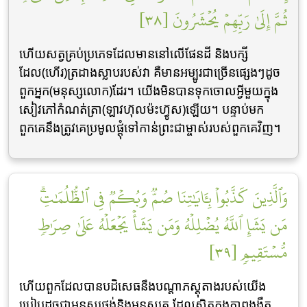
ثُمَّ إِلَىٰ رَبِّهِمۡ يُحۡشَرُونَ [٣٨]
ហើយសត្វគ្រប់ប្រភេទដែលមាននៅលើផែនដី និងបក្សី
ដែល(ហើរ)ត្រដាងស្លាបរបស់វា គឺមានអម្បូរជាច្រើនផ្សេងៗដូច
ពួកអ្នក(មនុស្សលោក)ដែរ។ យើងមិនបានទុកចោលអ្វីមួយក្នុង
សៀវភៅកំណត់ត្រា(ឡាវហ៊ុលម៉ះហ៊្វូស)ឡើយ។ បន្ទាប់មក
ពួកគេនឹងត្រូវគេប្រមូលផ្តុំទៅកាន់ព្រះជាម្ចាស់របស់ពួកគេវិញ។
وَٱلَّذِينَ كَذَّبُواْ بِـَٔايَٰتِنَا صُمّٞ وَبُكۡمٞ فِي ٱلظُّلُمَٰتِۗ
مَن يَشَإِ ٱللَّهُ يُضۡلِلۡهُ وَمَن يَشَأۡ يَجۡعَلۡهُ عَلَىٰ صِرَٰطٖ
مُّسۡتَقِيمٖ [٣٩]
ហើយពួកដែលបានបដិសេធនឹងបណ្តាភស្តុតាងរបស់យើង
ប្រៀបដូចជាមនុស្សថ្លង់និងមនុស្សគ ដែលស្ថិតក្នុងភាពងងឹត