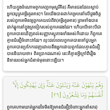
ហើយក្នុងចំណោមពួកគេ(ពួកមុស្ហរីគីន) គឺមានជនដែលស្តាប់
អ្នក(សូត្រគម្ពីរគួរអាន)។ តែយើងបានដាក់គម្របនៅលើដួងចិត្ត
របស់ពួកគេមិនឲ្យពួកគេយល់ពីវា(គម្ពីរគួរអាន) ព្រមទាំងបាន
ដាក់ឆ្នុកនៅក្នុងត្រចៀករបស់ពួកគេផងដែរ។ ហើយបើទោះបីជា
ពួកគេបានឃើញរាល់សញ្ញាភស្តុតាងទាំងអស់ក៏ដោយ ក៏ពួកគេ
គ្មានជំនឿចំពោះវាដែរ។ លុះដល់ពេលពួកគេបានទៅជួបអ្នក
ពួកគេបានប្រកែកដេញដោលនឹងអ្នកដោយពួកដែលគ្មានជំនឿ
បាននិយាយថា៖ ពិតប្រាកដណាស់ នេះគឺគ្មានអ្វីក្រៅពីរឿង
និទានរបស់អ្នកជំនាន់មុននោះឡើយ។
وَهُمۡ يَنۡهَوۡنَ عَنۡهُ وَيَنۡـَٔوۡنَ عَنۡهُۖ وَإِن يُهۡلِكُونَ إِلَّآ
أَنفُسَهُمۡ وَمَا يَشۡعُرُونَ [٢٦]
ពួកគេហាមឃាត់អ្នកដទៃមិនឱ្យមានជំនឿ(ចំពោះអ្នកនាំសារ)