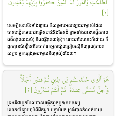
ٱلظُّلُمَٰتِ وَٱلنُّورَۖ ثُمَّ ٱلَّذِينَ كَفَرُواْ بِرَبِّهِمۡ يَعۡدِلُونَ
[١]
សេចក្តីសរសើរទាំងឡាយ គឺសម្រាប់អល់ឡោះជាម្ចាស់ដែល
បានបង្កើតមេឃជាច្រើនជាន់និងផែនដី ព្រមទាំងបានបង្កើតភាព
ងងឹត(ពេលយប់) និងពន្លឺ(ពេលថ្ងៃ)។ ទោះជាបែបនេះក៏ដោយ ក៏
ពួកគ្មានជំនឿនៅតែចាត់ទុកអ្នកផ្សេងប្រៀបស្មើនឹងទ្រង់(គោរព
សក្ការៈអ្នកផ្សេងរួមជាមួយនឹងទ្រង់)ដដែល។
هُوَ ٱلَّذِي خَلَقَكُم مِّن طِينٖ ثُمَّ قَضَىٰٓ أَجَلٗاۖ
وَأَجَلٞ مُّسَمًّى عِندَهُۥۖ ثُمَّ أَنتُمۡ تَمۡتَرُونَ [٢]
ទ្រង់គឺជាអ្នកដែលបានបង្កើតពួកអ្នក(ឱមនុស្ស
លោកទាំឡាយ)អំពីដីឥដ្ឋ។ បន្ទាប់មក ទ្រង់បានកំណត់អាយុ