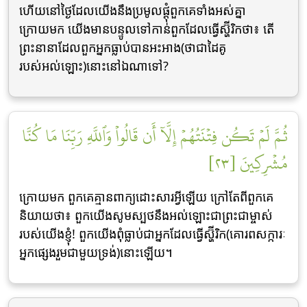
ហើយនៅថ្ងៃដែលយើងនឹងប្រមូលផ្ដុំពួកគេទាំងអស់គ្នា
ក្រោយមក យើងមានបន្ទូលទៅកាន់ពួកដែលធ្វើស្ហ៊ីរិកថា៖ តើ
ព្រះនានាដែលពួកអ្នកធ្លាប់បានអះអាង(ថាជាដៃគូ
របស់អល់ឡោះ)នោះនៅឯណាទៅ?
ثُمَّ لَمۡ تَكُن فِتۡنَتُهُمۡ إِلَّآ أَن قَالُواْ وَٱللَّهِ رَبِّنَا مَا كُنَّا
مُشۡرِكِينَ [٢٣]
ក្រោយមក ពួកគេគ្មានពាក្យដោះសារអ្វីឡើយ ក្រៅតែពីពួកគេ
និយាយថា៖ ពួកយើងសូមស្បថនឹងអល់ឡោះជាព្រះជាម្ចាស់
របស់យើងខ្ញុំ! ពួកយើងពុំធ្លាប់ជាអ្នកដែលធ្វើស្ហ៊ីរិក(គោរពសក្ការៈ
អ្នកផ្សេងរួមជាមួយទ្រង់)នោះឡើយ។