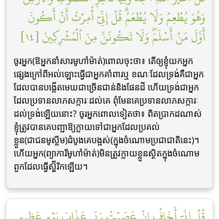
وَهُوَ يُطۡعِمُ وَلَا يُطۡعَمُۗ قُلۡ إِنِّيٓ أُمِرۡتُ أَنۡ أَكُونَ
أَوَّلَ مَنۡ أَسۡلَمَۖ وَلَا تَكُونَنَّ مِنَ ٱلۡمُشۡرِكِينَ [١٤]
ចូរអ្នក(ឱអ្នកនាំសារមូហាំម៉ាត់)ពោលចុះថា៖ តើឲ្យខ្ញុំយកអ្នក
ផ្សេងក្រៅពីអល់ឡោះធ្វើជាអ្នកគាំពារឬ ខណៈដែលទ្រង់គឺជាអ្នក
ដែលបានបង្កើតមេឃជាច្រើនជាន់និងផែនដី ហើយទ្រង់ជាអ្នក
ដែលប្រទានលាភសក្ការៈដល់គេ ពុំមែនគេប្រទានលាភសក្ការៈ
ដល់ទ្រង់ឡើយនោះ? ចូរអ្នកពោលទៀតថា៖ ពិតប្រាកដណាស់
ខ្ញុំត្រូវបានគេបញ្ជាឱ្យក្លាយទៅជាអ្នកដែលប្រគល់
ខ្លួន(ជាជនមូស្លីម)ដំបូងគេបង្អស់(ក្នុងចំណោមប្រជាជាតិនេះ)។
ហើយអ្នក(ព្យាការីមូហាំម៉ាត់)មិនត្រូវក្លាយខ្លួនស្ថិតក្នុងចំណោម
ពួកដែលធ្វើស្ហ៊ីរិកឡើយ។
قُلۡ إِنِّيٓ أَخَافُ إِنۡ عَصَيۡتُ رَبِّي عَذَابَ يَوۡمٍ عَظِيمٖ