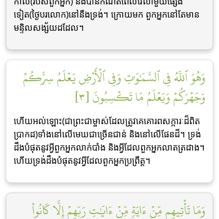
កាល(របស់ពួកអ្នក) និងបានកំណត់ពេលវេលាមួយផ្សេង
ទៀត(ថ្ងៃបរលោក)នៅនឹងទ្រង់។ ក្រោយមក ពួកអ្នកនៅតែមាន
មន្ទិលសង្ស័យដដែល។
وَهُوَ ٱللَّهُ فِي ٱلسَّمَٰوَٰتِ وَفِي ٱلۡأَرۡضِ يَعۡلَمُ سِرَّكُمۡ
وَجَهۡرَكُمۡ وَيَعۡلَمُ مَا تَكۡسِبُونَ [٣]
ហើយអល់ឡោះ(ជាព្រះជាម្ចាស់ដែលត្រូវគេគោរពសក្ការៈដ៏ពិត
ប្រាកដ)ទាំងនៅលើមេឃជាច្រើនជាន់ និងនៅលើផែនដី។ ទ្រង់
ដឹងបំផុតនូវអ្វីពួកអ្នកលាក់បាំង និងអ្វីដែលពួកអ្នកលាតត្រដាង។
ហើយទ្រង់ដឹងបំផុតនូវអ្វីដែលពួកអ្នកប្រព្រឹត្ត។
وَمَا تَأۡتِيهِم مِّنۡ ءَايَةٖ مِّنۡ ءَايَٰتِ رَبِّهِمۡ إِلَّا كَانُواْ