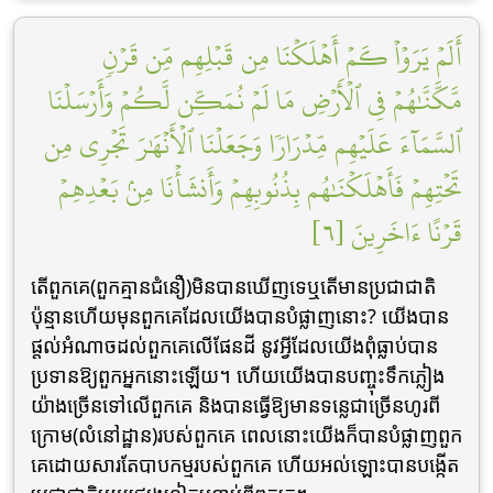
أَلَمۡ يَرَوۡاْ كَمۡ أَهۡلَكۡنَا مِن قَبۡلِهِم مِّن قَرۡنٖ
مَّكَّنَّٰهُمۡ فِي ٱلۡأَرۡضِ مَا لَمۡ نُمَكِّن لَّكُمۡ وَأَرۡسَلۡنَا
ٱلسَّمَآءَ عَلَيۡهِم مِّدۡرَارٗا وَجَعَلۡنَا ٱلۡأَنۡهَٰرَ تَجۡرِي مِن
تَحۡتِهِمۡ فَأَهۡلَكۡنَٰهُم بِذُنُوبِهِمۡ وَأَنشَأۡنَا مِنۢ بَعۡدِهِمۡ
قَرۡنًا ءَاخَرِينَ [٦]
តើពួកគេ(ពួកគ្មានជំនឿ)មិនបានឃើញទេឬតើមានប្រជាជាតិ
ប៉ុន្មានហើយមុនពួកគេដែលយើងបានបំផ្លាញនោះ? យើងបាន
ផ្តល់អំណាចដល់ពួកគេលើផែនដី នូវអ្វីដែលយើងពុំធ្លាប់បាន
ប្រទានឱ្យពួកអ្នកនោះឡើយ។ ហើយយើងបានបញ្ចុះទឹកភ្លៀង
យ៉ាងច្រើនទៅលើពួកគេ និងបានធ្វើឱ្យមានទន្លេជាច្រើនហូរពី
ក្រោម(លំនៅដ្ឋាន)របស់ពួកគេ ពេលនោះយើងក៏បានបំផ្លាញពួក
គេដោយសារតែបាបកម្មរបស់ពួកគេ ហើយអល់ឡោះបានបង្កើត