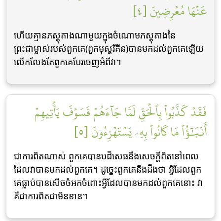
عَنۡهَا مُعۡرِضِينَ [٤]
ហើយគ្មានភស្តុតាងណាមួយក្នុងចំណោមភស្តុតាងនៃ
ព្រះជាម្ចាស់របស់ពួកគេ(ពួកមុស្ហរីគីន)បានមកដល់ពួកគេឡើយ
លើកលែងតែពួកគេបែរចេញអំពីវា។
فَقَدۡ كَذَّبُواْ بِٱلۡحَقِّ لَمَّا جَآءَهُمۡ فَسَوۡفَ يَأۡتِيهِمۡ
أَنۢبَٰٓؤُاْ مَا كَانُواْ بِهِۦ يَسۡتَهۡزِءُونَ [٥]
ជាការពិតណាស់ ពួកគេបានបដិសេធនឹងសេចក្តីពិតនៅពេល
ដែលវាបានមកដល់ពួកគេ។ ដូច្នេះពួកគេនឹងដឹងថា អ្វីដែលពួក
គេធ្លាប់បានសើចចំអកចំពោះអ្វីដែលបានមកដល់ពួកគេនោះ វា
គឺជាការពិតជាមិនខាន។