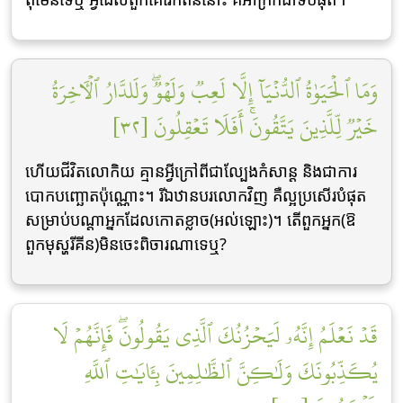
وَمَا ٱلۡحَيَوٰةُ ٱلدُّنۡيَآ إِلَّا لَعِبٞ وَلَهۡوٞۖ وَلَلدَّارُ ٱلۡأٓخِرَةُ
خَيۡرٞ لِّلَّذِينَ يَتَّقُونَۚ أَفَلَا تَعۡقِلُونَ [٣٢]
ហើយជីវិតលោកិយ គ្មានអ្វីក្រៅពីជាល្បែងកំសាន្ត និងជាការ
បោកបញ្ឆោតប៉ុណ្ណោះ។ រីឯឋានបរលោកវិញ គឺល្អប្រសើរបំផុត
សម្រាប់បណ្ដាអ្នកដែលកោតខ្លាច(អល់ឡោះ)។ តើពួកអ្នក(ឱ
ពួកមុស្ហរីគីន)មិនចេះពិចារណាទេឬ?
قَدۡ نَعۡلَمُ إِنَّهُۥ لَيَحۡزُنُكَ ٱلَّذِي يَقُولُونَۖ فَإِنَّهُمۡ لَا
يُكَذِّبُونَكَ وَلَٰكِنَّ ٱلظَّٰلِمِينَ بِـَٔايَٰتِ ٱللَّهِ