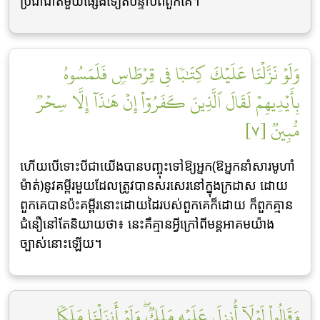
ប្រជាជាតិមួយផ្សេងទៀតបន្ទាប់ពីពួកគេ។
وَلَوۡ نَزَّلۡنَا عَلَيۡكَ كِتَٰبٗا فِي قِرۡطَاسٖ فَلَمَسُوهُ
بِأَيۡدِيهِمۡ لَقَالَ ٱلَّذِينَ كَفَرُوٓاْ إِنۡ هَٰذَآ إِلَّا سِحۡرٞ
مُّبِينٞ [٧]
ហើយបើទោះបីជាយើងបានបញ្ចុះទៅឱ្យអ្នក(ឱអ្នកនាំសារមូហាំ
ម៉ាត់)នូវគម្ពីរមួយដែលត្រូវបានសរសេរនៅក្នុងក្រដាស ដោយ
ពួកគេបានប៉ះគម្ពីរនោះដោយដៃរបស់ពួកគេក៏ដោយ ក៏ពួកគ្មាន
ជំនឿនៅតែនិយាយថា៖ នេះគឺគ្មានអ្វីក្រៅពីមន្តអាគមយ៉ាង
ច្បាស់នោះឡើយ។
وَقَالُواْ لَوۡلَآ أُنزِلَ عَلَيۡهِ مَلَكٞۖ وَلَوۡ أَنزَلۡنَا مَلَكٗا