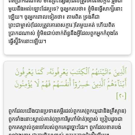
ពិតប្រាកដណាស់ មានព្រះផ្សេង(ដែលត្រូវគោរពសក្ការៈ)រួមជា
មួយនឹងអល់ឡោះដែរឬទេ? ចូរអ្នកតបថា៖ ខ្ញុំមិនធ្វើសាក្សីនោះ
ឡើយ។ ចូរអ្នកពោលទៀតថា៖ តាមពិត ទ្រង់គឺជា
ព្រះជាម្ចាស់(ដែលត្រូវគោរពសក្ការៈ)តែមួយគត់ ហើយពិត
ប្រាកដណាស់ ខ្ញុំមិនជាប់ពាក់ព័ន្ធនឹងអ្វីដែលពួកអ្នកកំពុងតែ
ធ្វើស្ហ៊ីរិកនោះឡើយ។
ٱلَّذِينَ ءَاتَيۡنَٰهُمُ ٱلۡكِتَٰبَ يَعۡرِفُونَهُۥ كَمَا يَعۡرِفُونَ
أَبۡنَآءَهُمُۘ ٱلَّذِينَ خَسِرُوٓاْ أَنفُسَهُمۡ فَهُمۡ لَا يُؤۡمِنُونَ
[٢٠]
ពួកដែលយើងបានប្រទានគម្ពីរដល់ពួកគេ(ពួកយូដានិងគ្រឹស្ទាន)
ពួកទាំងនោះស្គាល់គាត់(ព្យាការីមូហាំម៉ាត់)ច្បាស់ ប្រៀបដូចជា
ពួកគេស្គាល់កូនចៅរបស់ពួកគេដូច្នោះដែរ។ ពួកដែលខាតបង់