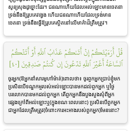
សូន្យសុងដូច្នោះដែរ។ ជនណាហើយដែលអល់ឡោះមានចេតនា
ទ្រង់នឹងឱ្យរូបគេវងេ្វង ហើយជនណាហើយដែលទ្រង់មាន
ចេតនា ទ្រង់នឹងធ្វើឱ្យរូបគេស្ថិតនៅលើមាគ៌ាដ៏ត្រឹមត្រូវ។
قُلۡ أَرَءَيۡتَكُمۡ إِنۡ أَتَىٰكُمۡ عَذَابُ ٱللَّهِ أَوۡ أَتَتۡكُمُ
ٱلسَّاعَةُ أَغَيۡرَ ٱللَّهِ تَدۡعُونَ إِن كُنتُمۡ صَٰدِقِينَ [٤٠]
ចូរអ្នក(ឱអ្នកនាំសារមូហាំម៉ាត់)ពោលថា៖ ចូរពួកអ្នកប្រាប់ខ្ញុំមក
ប្រសិនបើទណ្ឌកម្មរបស់អល់ឡោះបានមកដល់ពួកអ្នក ឬថ្ងៃ
បរលោកបានមកដល់ពួកអ្នក តើពួកអ្នកនឹងបួងសួងសុំពីអ្នក
ផ្សេងក្រៅពីអល់ឡោះឬ(ក្នុងខណៈពេលនោះ) ប្រសិនបើពួកអ្នក
ជាអ្នកដែលត្រឹមត្រូវ(ចំពោះការអះអាងរបស់ពួកអ្នក)មែននោះ?