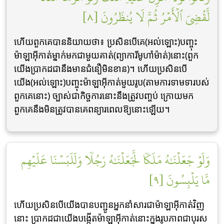
لَّقُضِيَ ٱلۡأَمۡرُ ثُمَّ لَا يُنظَرُونَ [٨]
ហើយពួកគេបាននិយាយថា៖ ប្រសិនបើគេ(អល់ឡោះ)បញ្ចុះ
ម៉ាឡាអ៊ីកាត់ម្នាក់មកជាមួយគាត់(ព្យាការីមូហាំម៉ាត់)នោះ(ពួក
យើងប្រាកដជានឹងមានជំនឿមិនខាន)។ ហើយប្រសិនបើ
យើង(អល់ឡោះ)បញ្ចុះម៉ាឡាអ៊ីកាត់មួយរូប(តាមការទាមទារបស់
ពួកគេនោះ) ច្បាស់ជាកិច្ចការនោះនឹងត្រូវបញ្ចប់ ក្រោយមក
ពួកគេនឹងមិនត្រូវបានគេពន្យារពេលឱ្យនោះឡើយ។
وَلَوۡ جَعَلۡنَٰهُ مَلَكٗا لَّجَعَلۡنَٰهُ رَجُلٗا وَلَلَبَسۡنَا عَلَيۡهِم
مَّا يَلۡبِسُونَ [٩]
ហើយប្រសិនបើយើងបានបញ្ជូនអ្នកនាំសារជាម៉ាឡាអ៊ីកាត់វិញ
នោះ ប្រាកដជាយើងបង្កើតម៉ាឡាអ៊ីកាត់នោះក្នុងរូបភាពជាបុរស