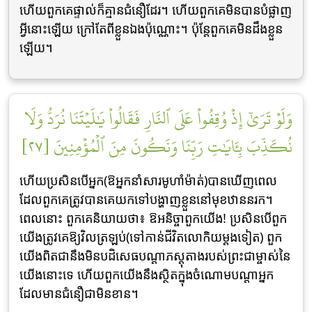
ហើយពួកគេផ្ទាល់ក៏គ្មានជំនឿដែរ។ ហើយពួកគេមិនបានបំផ្លាញ
អ្វីនោះឡើយ ក្រៅតែពីខ្លួនឯងប៉ុណ្ណោះ។ ប៉ុន្តែពួកគេមិនដឹងខ្លួន
ឡើយ។
وَلَوۡ تَرَىٰٓ إِذۡ وُقِفُواْ عَلَى ٱلنَّارِ فَقَالُواْ يَٰلَيۡتَنَا نُرَدُّ وَلَا
نُكَذِّبَ بِـَٔايَٰتِ رَبِّنَا وَنَكُونَ مِنَ ٱلۡمُؤۡمِنِينَ [٢٧]
ហើយប្រសិនបើអ្នក(ឱអ្នកនាំសារមូហាំម៉ាត់)បានឃើញពេល
ដែលពួកគេត្រូវបានគេយកទៅបង្ហាញខ្លួននៅមុខឋាននរក។
ពេលនោះ ពួកគេនិយាយថា៖ ឱអនិច្ចាពួកយើង! ប្រសិនបើពួក
យើងត្រូវគេឱ្យវិលត្រឡប់(ទៅកាន់ជីវិតលោកិយម្តងទៀត) ពួក
យើងពិតជានឹងមិនបដិសេធបណ្តាភស្តុតាងរបស់ព្រះជាម្ចាស់នៃ
យើងនោះទេ ហើយពួកយើងនឹងស្ថិតក្នុងចំណោមបណ្ដាអ្នក
ដែលមានជំនឿជាមិនខាន។