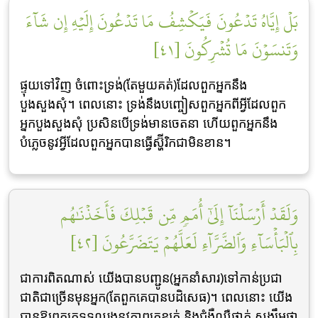
بَلۡ إِيَّاهُ تَدۡعُونَ فَيَكۡشِفُ مَا تَدۡعُونَ إِلَيۡهِ إِن شَآءَ
وَتَنسَوۡنَ مَا تُشۡرِكُونَ [٤١]
ផ្ទុយទៅវិញ ចំពោះទ្រង់(តែមួយគត់)ដែលពួកអ្នកនឹង
បួងសួងសុំ។ ពេលនោះ ទ្រង់នឹងបញ្ចៀសពួកអ្នកពីអ្វីដែលពួក
អ្នកបួងសួងសុំ ប្រសិនបើទ្រង់មានចេតនា ហើយពួកអ្នកនឹង
បំភ្លេចនូវអ្វីដែលពួកអ្នកបានធ្វើស្ហ៊ីរិកជាមិនខាន។
وَلَقَدۡ أَرۡسَلۡنَآ إِلَىٰٓ أُمَمٖ مِّن قَبۡلِكَ فَأَخَذۡنَٰهُم
بِٱلۡبَأۡسَآءِ وَٱلضَّرَّآءِ لَعَلَّهُمۡ يَتَضَرَّعُونَ [٤٢]
ជាការពិតណាស់ យើងបានបញ្ជូន(អ្នកនាំសារ)ទៅកាន់ប្រជា
ជាតិជាច្រើនមុនអ្នក(តែពួកគេបានបដិសេធ)។ ពេលនោះ យើង
បានឱ្យពួកគេទទួលរងនូវភាពក្រខ្សត់ និងជំងឺឈឺថ្កាត់ សង្ឃឹមថា