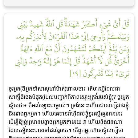
قُلۡ أَيُّ شَيۡءٍ أَكۡبَرُ شَهَٰدَةٗۖ قُلِ ٱللَّهُۖ شَهِيدُۢ بَيۡنِي
وَبَيۡنَكُمۡۚ وَأُوحِيَ إِلَيَّ هَٰذَا ٱلۡقُرۡءَانُ لِأُنذِرَكُم بِهِۦ
وَمَنۢ بَلَغَۚ أَئِنَّكُمۡ لَتَشۡهَدُونَ أَنَّ مَعَ ٱللَّهِ ءَالِهَةً
أُخۡرَىٰۚ قُل لَّآ أَشۡهَدُۚ قُلۡ إِنَّمَا هُوَ إِلَٰهٞ وَٰحِدٞ وَإِنَّنِي
بَرِيٓءٞ مِّمَّا تُشۡرِكُونَ [١٩]
ចូរអ្នក(ឱអ្នកនាំសារមូហាំម៉ាត់)ពោលថា៖ តើមានអ្វីដែលជា
សាក្សីធំធេងបំផុត(ដែលបញ្ជាក់ពីភាពស្មោះត្រង់របស់ខ្ញុំ)? ចូរអ្នក
ឆ្លើយថា៖ គឺអល់ឡោះជាម្ចាស់។ ទ្រង់នោះហើយជាសាក្សីរវាងខ្ញុំ
និងរវាងពួកអ្នក។ ហើយគេបានវ៉ាហ៊ីដល់ខ្ញុំនូវគម្ពីរគួរអាននេះ
ដើម្បីឱ្យខ្ញុំព្រមានបន្លាចពួកអ្នកតាមរយៈវា ហើយនិងជនណា
ដែលគម្ពីរនេះបានទៅដល់រូបគេ។ តើពួកអ្នកហ៊ានធ្វើសាក្សីថា