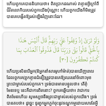
ហើយពួកគេបាននិយាយថា៖ ពិតប្រាកដណាស់ វាគ្មានអ្វីក្រៅពី
ជីវិតលោកិយរបស់ពួកយើងប៉ុណ្ណោះ ហើយពួកយើងក៏មិនត្រូវ
បានគេបង្កើតឱ្យរស់ឡើងវិញនោះដែរ។
وَلَوۡ تَرَىٰٓ إِذۡ وُقِفُواْ عَلَىٰ رَبِّهِمۡۚ قَالَ أَلَيۡسَ هَٰذَا
بِٱلۡحَقِّۚ قَالُواْ بَلَىٰ وَرَبِّنَاۚ قَالَ فَذُوقُواْ ٱلۡعَذَابَ بِمَا
كُنتُمۡ تَكۡفُرُونَ [٣٠]
ហើយប្រសិនបើអ្នក(ឱអ្នកនាំសារមូហាំម៉ាត់)បានឃើញពេល
ដែលពួកគេ(ពួកគ្មានជំនឿ)ត្រូវបានគេឱ្យឈរនៅចំពោះមុខ
ព្រះជាម្ចាស់របស់ពួកគេ។ ទ្រង់បានមានបន្ទូលថា៖ តើពុំ
មែនទេឬ នេះគឺជាការពិតនោះ? ពួកគេឆ្លើយថា៖ វាជាការ
ពិតមែនហើយ សូមស្បថនឹងព្រះជាម្ចាស់របស់ពួកយើង។ ទ្រង់
បានតបថា៖ ដូចេ្នះ ចូរពួកអ្នកភ្លក់ចុះនូវទណ្ឌកម្មដោយសារតែអ្វី