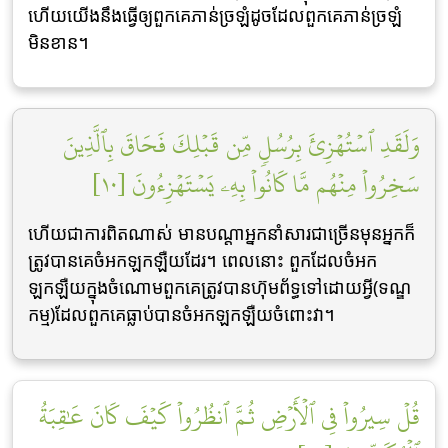
ហើយយើងនឹងធ្វើឲ្យពួកគេភាន់ច្រឡំដូចដែលពួកគេភាន់ច្រឡំ
មិនខាន។
وَلَقَدِ ٱسۡتُهۡزِئَ بِرُسُلٖ مِّن قَبۡلِكَ فَحَاقَ بِٱلَّذِينَ
سَخِرُواْ مِنۡهُم مَّا كَانُواْ بِهِۦ يَسۡتَهۡزِءُونَ [١٠]
ហើយជាការពិតណាស់ មានបណ្តាអ្នកនាំសារជាច្រើនមុនអ្នកក៏
ត្រូវបានគេចំអកឡកឡឺយដែរ។ ពេលនោះ ពួកដែលចំអក
ឡកឡឺយក្នុងចំណោមពួកគេត្រូវបានហ៊ុមព័ទ្ធទៅដោយអ្វី(ទណ្ឌ
កម្ម)ដែលពួកគេធ្លាប់បានចំអកឡកឡឺយចំពោះវា។
قُلۡ سِيرُواْ فِي ٱلۡأَرۡضِ ثُمَّ ٱنظُرُواْ كَيۡفَ كَانَ عَٰقِبَةُ