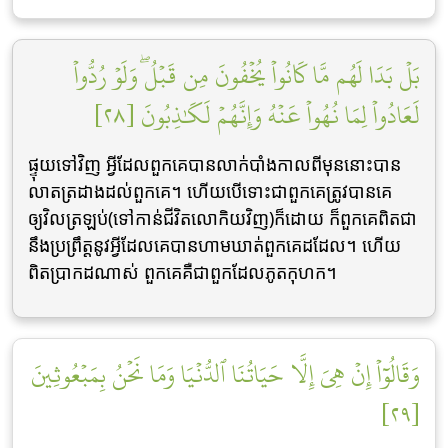
بَلۡ بَدَا لَهُم مَّا كَانُواْ يُخۡفُونَ مِن قَبۡلُۖ وَلَوۡ رُدُّواْ
لَعَادُواْ لِمَا نُهُواْ عَنۡهُ وَإِنَّهُمۡ لَكَٰذِبُونَ [٢٨]
ផ្ទុយទៅវិញ អ្វីដែលពួកគេបានលាក់បាំងកាលពីមុននោះបាន
លាតត្រដាងដល់ពួកគេ។ ហើយបើទោះជាពួកគេត្រូវបានគេ
ឲ្យវិលត្រឡប់(ទៅកាន់ជីវិតលោកិយវិញ)ក៏ដោយ ក៏ពួកគេពិតជា
នឹងប្រព្រឹត្តនូវអ្វីដែលគេបានហាមឃាត់ពួកគេដដែល។ ហើយ
ពិតប្រាកដណាស់ ពួកគេគឺជាពួកដែលភូតកុហក។
وَقَالُوٓاْ إِنۡ هِيَ إِلَّا حَيَاتُنَا ٱلدُّنۡيَا وَمَا نَحۡنُ بِمَبۡعُوثِينَ
[٢٩]