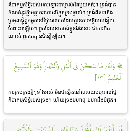
គឺជាកម្មសិទ្ធិរបស់អល់ឡោះជាម្ចាស់(តែមួយគត់)។ ទ្រង់បាន
កំណត់នូវក្ដីមេត្ដាករុណាលើខ្លួនទ្រង់ផ្ទាល់។ ទ្រង់ពិតជានឹង
ប្រមូលផ្ដុំពួកអ្នកនៅថ្ងៃបរលោកដែលគ្មានការមន្ទិលសង្ស័យ
ចំពោះវាឡើយ។ ពួកដែលខាតបង់ខ្លួនឯងនោះ ជាការពិត
ណាស់ ពួកគេគ្មានជំនឿឡើយ។
۞ وَلَهُۥ مَا سَكَنَ فِي ٱلَّيۡلِ وَٱلنَّهَارِۚ وَهُوَ ٱلسَّمِيعُ
ٱلۡعَلِيمُ [١٣]
ការគ្រប់គ្រងអ្វីៗទាំងអស់ មិនថាស្ថិតនៅពេលយប់ឬពេលថ្ងៃ
គឺជាកម្មសិទិ្ធរបស់ទ្រង់។ ហើយទ្រង់មហាឮ មហាដឹងបំផុត។
قُلۡ أَغَيۡرَ ٱللَّهِ أَتَّخِذُ وَلِيّٗا فَاطِرِ ٱلسَّمَٰوَٰتِ وَٱلۡأَرۡضِ