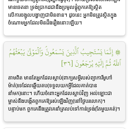
មានចេតនា ទ្រង់ប្រាកដជានឹងប្រមូលផ្ដុំពួកគេឱ្យស្ថិត
លើការចង្អុលបង្ហាញជាមិនខាន។ ដូចនេះ អ្នកមិនត្រូវស្ថិតក្នុង
ចំណោមអ្នកដែលមិនដឹងរឿងនោះឡើយ។
۞ إِنَّمَا يَسۡتَجِيبُ ٱلَّذِينَ يَسۡمَعُونَۘ وَٱلۡمَوۡتَىٰ يَبۡعَثُهُمُ
ٱللَّهُ ثُمَّ إِلَيۡهِ يُرۡجَعُونَ [٣٦]
តាមពិត មានតែអ្នកដែលស្តាប់(ពាក្យសម្តីរបស់ព្យាការីមូហាំ
ម៉ាត់)ទេដែលឆ្លើយតប(ទទួលយកអ្វីដែលគាត់បាន
នាំមក)នោះ។ ហើយចំពោះអ្នកដែលស្លាប់វិញ អល់ឡោះជា
ម្ចាស់នឹងបង្កើតពួកគេឱ្យរស់ឡើងវិញ(នៅថ្ងៃបរលោក)។
បន្ទាប់មក ពួកគេនឹងត្រូវគេនាំត្រលប់ទៅកាន់ទ្រង់(តែមួយគត់)។