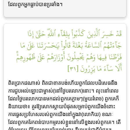
ដែលពួកអ្នកធ្លាប់បានប្រឆាំង។
قَدۡ خَسِرَ ٱلَّذِينَ كَذَّبُواْ بِلِقَآءِ ٱللَّهِۖ حَتَّىٰٓ إِذَا
جَآءَتۡهُمُ ٱلسَّاعَةُ بَغۡتَةٗ قَالُواْ يَٰحَسۡرَتَنَا عَلَىٰ مَا
فَرَّطۡنَا فِيهَا وَهُمۡ يَحۡمِلُونَ أَوۡزَارَهُمۡ عَلَىٰ ظُهُورِهِمۡۚ
أَلَا سَآءَ مَا يَزِرُونَ [٣١]
ពិតប្រាកដណាស់ ពិតជាខាតបង់ហើយពួកដែលបដិសេធនឹង
ការជួបអល់ឡោះជាម្ចាស់(នៅថ្ងៃបរលោក)នោះ។ លុះនៅពេល
ដែលថ្ងៃបរលោកបានមកដល់ពួកគេភ្លាមៗ(មួយរំពេច) ពួកគេក៏
និយាយថា៖ គួរឱ្យសោកស្ដាយបំផុតសម្រាប់ពួកយើងចំពោះ
ការធេ្វសប្រហែសរបស់ពួកយើងនៅក្នុងវា(លោកិយ) ខណៈ
ដែលពួកគេរែកពន់បាបកម្មរបស់ខ្លួននៅលើខ្នងរបស់ពួកគេ។ តើ
ពុំមែនទេឬ អ្វីដែលពួកគេរែកពន់នោះ គឺអាក្រក់ជាទីបំផុត។