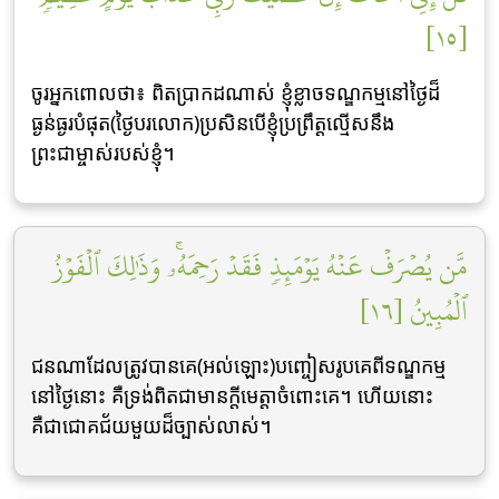
[١٥]
ចូរអ្នកពោលថា៖ ពិតប្រាកដណាស់ ខ្ញុំខ្លាចទណ្ឌកម្មនៅថ្ងៃដ៏
ធ្ងន់ធ្ងរបំផុត(ថ្ងៃបរលោក)ប្រសិនបើខ្ញុំប្រព្រឹត្តល្មើសនឹង
ព្រះជាម្ចាស់របស់ខ្ញុំ។
مَّن يُصۡرَفۡ عَنۡهُ يَوۡمَئِذٖ فَقَدۡ رَحِمَهُۥۚ وَذَٰلِكَ ٱلۡفَوۡزُ
ٱلۡمُبِينُ [١٦]
ជនណាដែលត្រូវបានគេ(អល់ឡោះ)បញ្ចៀសរូបគេពីទណ្ឌកម្ម
នៅថ្ងៃនោះ គឺទ្រង់ពិតជាមានក្តីមេត្តាចំពោះគេ។ ហើយនោះ
គឺជាជោគជ័យមួយដ៏ច្បាស់លាស់។