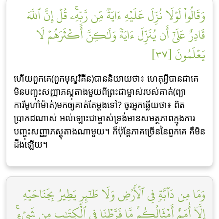
وَقَالُواْ لَوۡلَا نُزِّلَ عَلَيۡهِ ءَايَةٞ مِّن رَّبِّهِۦۚ قُلۡ إِنَّ ٱللَّهَ
قَادِرٌ عَلَىٰٓ أَن يُنَزِّلَ ءَايَةٗ وَلَٰكِنَّ أَكۡثَرَهُمۡ لَا
يَعۡلَمُونَ [٣٧]
ហើយពួកគេ(ពួកមុស្ហរីគីន)បាននិយាយថា៖ ហេតុអ្វីបានជាគេ
មិនបញ្ចុះសញ្ញាភស្តុតាងមួយពីព្រះជាម្ចាស់របស់គាត់(ព្យា
ការីមូហាំម៉ាត់)មកឲ្យគាត់តែម្តងទៅ? ចូរអ្នកឆ្លើយថា៖ ពិត
ប្រាកដណាស់ អល់ឡោះជាម្ចាស់ទ្រង់មានសមត្ថភាពក្នុងការ
បញ្ចុះសញ្ញាភស្តុតាងណាមួយ។ ក៏ប៉ុន្ដែភាគច្រើននៃពួកគេ គឺមិន
ដឹងឡើយ។
وَمَا مِن دَآبَّةٖ فِي ٱلۡأَرۡضِ وَلَا طَٰٓئِرٖ يَطِيرُ بِجَنَاحَيۡهِ
إِلَّآ أُمَمٌ أَمۡثَالُكُمۚ مَّا فَرَّطۡنَا فِي ٱلۡكِتَٰبِ مِن شَيۡءٖۚ