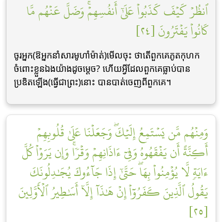
ٱنظُرۡ كَيۡفَ كَذَبُواْ عَلَىٰٓ أَنفُسِهِمۡۚ وَضَلَّ عَنۡهُم مَّا
كَانُواْ يَفۡتَرُونَ [٢٤]
ចូរអ្នក(ឱអ្នកនាំសារមូហាំម៉ាត់)មើលចុះ ថាតើពួកគេភូតកុហក
ចំពោះខ្លួនឯងយ៉ាងដូចម្តេច? ហើយអ្វីដែលពួកគេធ្លាប់បាន
ប្រឌិតឡើង(ធ្វើជាព្រះ)នោះ បានបាត់ចេញពីពួកគេ។
وَمِنۡهُم مَّن يَسۡتَمِعُ إِلَيۡكَۖ وَجَعَلۡنَا عَلَىٰ قُلُوبِهِمۡ
أَكِنَّةً أَن يَفۡقَهُوهُ وَفِيٓ ءَاذَانِهِمۡ وَقۡرٗاۚ وَإِن يَرَوۡاْ كُلَّ
ءَايَةٖ لَّا يُؤۡمِنُواْ بِهَاۖ حَتَّىٰٓ إِذَا جَآءُوكَ يُجَٰدِلُونَكَ
يَقُولُ ٱلَّذِينَ كَفَرُوٓاْ إِنۡ هَٰذَآ إِلَّآ أَسَٰطِيرُ ٱلۡأَوَّلِينَ
[٢٥]