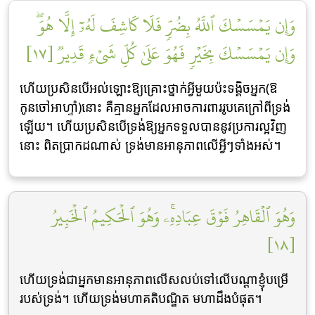
وَإِن يَمۡسَسۡكَ ٱللَّهُ بِضُرّٖ فَلَا كَاشِفَ لَهُۥٓ إِلَّا هُوَۖ
وَإِن يَمۡسَسۡكَ بِخَيۡرٖ فَهُوَ عَلَىٰ كُلِّ شَيۡءٖ قَدِيرٞ [١٧]
ហើយប្រសិនបើអល់ឡោះឱ្យគ្រោះថ្នាក់អ្វីមួយប៉ះទង្គិចអ្នក(ឱ
កូនចៅអាហ្ទាំ)នោះ គឺគ្មានអ្នកដែលអាចការពាររូបគេក្រៅពីទ្រង់
ឡើយ។ ហើយប្រសិនបើទ្រង់ឱ្យអ្នកទទួលបាននូវប្រការល្អវិញ
នោះ ពិតប្រាកដណាស់ ទ្រង់មានអានុភាពលើអ្វីៗទាំងអស់។
وَهُوَ ٱلۡقَاهِرُ فَوۡقَ عِبَادِهِۦۚ وَهُوَ ٱلۡحَكِيمُ ٱلۡخَبِيرُ
[١٨]
ហើយទ្រង់ជាអ្នកមានអានុភាពលើសលប់ទៅលើបណ្ដាខ្ញុំបម្រើ
របស់ទ្រង់។ ហើយទ្រង់មហាគតិបណ្ឌិត មហាដឹងបំផុត។