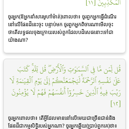
ٱلۡمُكَذِّبِينَ [١١]
ចូរអ្នក(ឱអ្នកនាំសារមូហាំម៉ាត់)ពោលថា៖ ចូរពួកអ្នកធ្វើដំណើរ
នៅលើផែនដីនេះចុះ បន្ទាប់មក ចូរពួកអ្នកពិចារណាមើលចុះ
ថាតើលទ្ធផលចុងក្រោយរបស់ពួកដែលបដិសេធនោះទៅជា
យ៉ាងណា?
قُل لِّمَن مَّا فِي ٱلسَّمَٰوَٰتِ وَٱلۡأَرۡضِۖ قُل لِّلَّهِۚ كَتَبَ
عَلَىٰ نَفۡسِهِ ٱلرَّحۡمَةَۚ لَيَجۡمَعَنَّكُمۡ إِلَىٰ يَوۡمِ ٱلۡقِيَٰمَةِ لَا
رَيۡبَ فِيهِۚ ٱلَّذِينَ خَسِرُوٓاْ أَنفُسَهُمۡ فَهُمۡ لَا يُؤۡمِنُونَ
[١٢]
ចូរអ្នកពោលថា៖ តើអ្វីដែលមាននៅលើមេឃជាច្រើនជាន់និង
ផែនដីជាកម្មសិទ្ធិរបស់អ្នកណា? ចូរអ្នកឆ្លើយ(ប្រាប់ពួកគេ)ថា៖