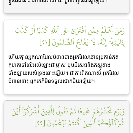
ខ្លួនឯងនោះ ជាការពិតណាស់ ពួកគេគ្មានជំនឿឡើយ។
وَمَنۡ أَظۡلَمُ مِمَّنِ ٱفۡتَرَىٰ عَلَى ٱللَّهِ كَذِبًا أَوۡ كَذَّبَ
بِـَٔايَٰتِهِۦٓۚ إِنَّهُۥ لَا يُفۡلِحُ ٱلظَّٰلِمُونَ [٢١]
ហើយគ្មានអ្នកណាដែលបំពានជាងអ្នកដែលចោទប្រកាន់ភូត
កុហកទៅលើអល់ឡោះជាម្ចាស់ ឬបដិសេធនឹងភស្តុតាង
ទាំងឡាយរបស់ទ្រង់នោះឡើយ។ ជាការពិតណាស់ ពួកដែល
បំពាននោះ ពួកគេគឺមិនទទួលជោគជ័យឡើយ។
وَيَوۡمَ نَحۡشُرُهُمۡ جَمِيعٗا ثُمَّ نَقُولُ لِلَّذِينَ أَشۡرَكُوٓاْ أَيۡنَ
شُرَكَآؤُكُمُ ٱلَّذِينَ كُنتُمۡ تَزۡعُمُونَ [٢٢]