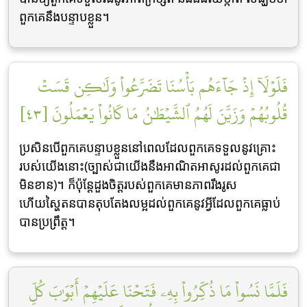
ពួកគេនឹងបន្ទាបខ្លួន។
فَلَوۡلَآ إِذۡ جَآءَهُم بَأۡسُنَا تَضَرَّعُواْ وَلَٰكِن قَسَتۡ
قُلُوبُهُمۡ وَزَيَّنَ لَهُمُ ٱلشَّيۡطَٰنُ مَا كَانُواْ يَعۡمَلُونَ [٤٣]
ប្រសិនបើពួកគេបន្ទាបខ្លួននៅពេលដែលពួកគេទទួលនូវគ្រោះ
របស់យើងនោះ(ច្បាស់ជាយើងនឹងអាណិតអាសូរដល់ពួកគេជា
មិនខាន)។ ក៏ប៉ុន្តែដួងចិត្តរបស់ពួកគេមានភាពរឹងរូស
ហើយស្ហៃតនបានតុបតែងលម្អដល់ពួកគេនូវអ្វីដែលពួកគេធ្លាប់
បានប្រព្រឹត្ត។
فَلَمَّا نَسُواْ مَا ذُكِّرُواْ بِهِۦ فَتَحۡنَا عَلَيۡهِمۡ أَبۡوَٰبَ كُلِّ