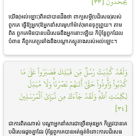
يَجۡحَدُونَ [٣٣]
យើង(អល់ឡោះ)ពិតជាបានដឹងថា ពាក្យសម្តី(បដិសេធ)របស់
ពួកគេ ធ្វើឱ្យអ្នក(ឱអ្នកនាំសារមូហាំម៉ាត់)មានទុក្ខព្រួយ។ តាម
ពិត ពួកគេមិនបានបដិសេធនឹងអ្នកនោះឡើយ ក៏ប៉ុន្ដែពួកដែល
បំពាន គឺពួកគេប្រឆាំងនឹងបណ្តាភស្តុតាងរបស់អល់ឡោះ។
وَلَقَدۡ كُذِّبَتۡ رُسُلٞ مِّن قَبۡلِكَ فَصَبَرُواْ عَلَىٰ مَا
كُذِّبُواْ وَأُوذُواْ حَتَّىٰٓ أَتَىٰهُمۡ نَصۡرُنَاۚ وَلَا مُبَدِّلَ
لِكَلِمَٰتِ ٱللَّهِۚ وَلَقَدۡ جَآءَكَ مِن نَّبَإِيْ ٱلۡمُرۡسَلِينَ
[٣٤]
ជាការពិតណាស់ បណ្ដាអ្នកនាំសារជាច្រើនមុនអ្នក ក៏ត្រូវបានគេ
បដិសេធដូចគ្នាដែរ ប៉ុន្តែពួកគេបានអត់ធ្មត់ចំពោះការបដិសេធ