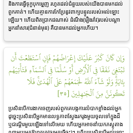
និងការធ្វើទុក្ខបុកម្នេញ រហូតដល់ជំនួយរបស់យើងបានមកដល់
ពួកគាត់។ ហើយគ្មានការកែប្រែនូវពាក្យបន្ទូលរបស់អល់ឡោះ
ឡើយ។ ហើយពិតប្រាកដណាស់ ដំណឹង(រឿងរ៉ាវ)របស់បណ្តា
អ្នកនាំសារ(ជំនាន់មុន) គឺបានមកដល់អ្នកហើយ។
وَإِن كَانَ كَبُرَ عَلَيۡكَ إِعۡرَاضُهُمۡ فَإِنِ ٱسۡتَطَعۡتَ أَن
تَبۡتَغِيَ نَفَقٗا فِي ٱلۡأَرۡضِ أَوۡ سُلَّمٗا فِي ٱلسَّمَآءِ فَتَأۡتِيَهُم
بِـَٔايَةٖۚ وَلَوۡ شَآءَ ٱللَّهُ لَجَمَعَهُمۡ عَلَى ٱلۡهُدَىٰۚ فَلَا
تَكُونَنَّ مِنَ ٱلۡجَٰهِلِينَ [٣٥]
ប្រសិនបើការងាកចេញរបស់ពួកគេបង្កការលំបាកខ្លាំងដល់អ្នក
ដូច្នេះប្រសិនបើអ្នកមានលទ្ធភាពស្វែងរករូងមួយចូលទៅក្នុងដី
ឬជណ្ដើរមួយឡើងទៅលើមេឃ ហើយអ្នកអាចនាំយកភស្ដុតាង
ណាមួយមកឱ្យពួកគេ(ចូរអ្នកធ្វើចុះ)។ ហើយប្រសិនបើអល់ឡោះ