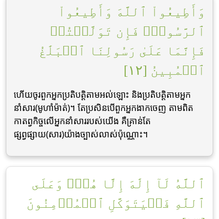
وَأَطِيعُواْ ٱللَّهَ وَأَطِيعُواْ
ٱلرَّسُولَۚ فَإِن تَوَلَّيۡتُمۡ
فَإِنَّمَا عَلَىٰ رَسُولِنَا ٱلۡبَلَٰغُ
ٱلۡمُبِينُ [١٢]
ហើយចូរពួកអ្នកប្រតិបត្ដិតាមអល់ឡោះ និងប្រតិបត្ដិតាមអ្នក
នាំសារ(មូហាំម៉ាត់)។ តែប្រសិនបើពួកអ្នកងាកចេញ តាមពិត
កាតព្វកិច្ចលើអ្នកនាំសាររបស់យើង គឺគ្រាន់តែ
ផ្សព្វផ្សាយ(សារ)យ៉ាងច្បាស់លាស់ប៉ុណ្ណោះ។
ٱللَّهُ لَآ إِلَٰهَ إِلَّا هُوَۚ وَعَلَى
ٱللَّهِ فَلۡيَتَوَكَّلِ ٱلۡمُؤۡمِنُونَ