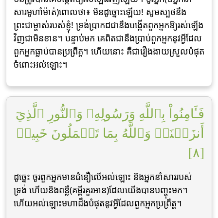
សារមូហាំម៉ាត់)ពោលថា៖ មិនដូច្នោះឡើយ! សូមស្បថនឹង
ព្រះជាម្ចាស់របស់ខ្ញុំ! ទ្រង់ប្រាកដជានឹងបង្កើតពួកអ្នកឱ្យរស់ឡើង
វិញជាមិនខាន។ បន្ទាប់មក គេពិតជានឹងប្រាប់ពួកអ្នកនូវអ្វីដែល
ពួកអ្នកធ្លាប់បានប្រព្រឹត្ដ។ ហើយនោះ គឺជារឿងងាយស្រួលបំផុត
ចំពោះអល់ឡោះ។
فَـَٔامِنُواْ بِٱللَّهِ وَرَسُولِهِۦ وَٱلنُّورِ ٱلَّذِيٓ
أَنزَلۡنَاۚ وَٱللَّهُ بِمَا تَعۡمَلُونَ خَبِيرٞ
[٨]
ដូច្នេះ ចូរពួកអ្នកមានជំនឿលើអល់ឡោះ និងអ្នកនាំសាររបស់
ទ្រង់ ហើយនិងពន្លឺ(គម្ពីរគួរអាន)ដែលយើងបានបញ្ចុះមក។
ហើយអល់ឡោះមហាដឹងបំផុតនូវអ្វីដែលពួកអ្នកប្រព្រឹត្ដ។