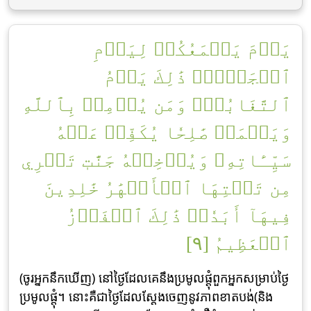
يَوۡمَ يَجۡمَعُكُمۡ لِيَوۡمِ
ٱلۡجَمۡعِۖ ذَٰلِكَ يَوۡمُ
ٱلتَّغَابُنِۗ وَمَن يُؤۡمِنۢ بِٱللَّهِ
وَيَعۡمَلۡ صَٰلِحٗا يُكَفِّرۡ عَنۡهُ
سَيِّـَٔاتِهِۦ وَيُدۡخِلۡهُ جَنَّٰتٖ تَجۡرِي
مِن تَحۡتِهَا ٱلۡأَنۡهَٰرُ خَٰلِدِينَ
فِيهَآ أَبَدٗاۚ ذَٰلِكَ ٱلۡفَوۡزُ
ٱلۡعَظِيمُ [٩]
(ចូរអ្នកនឹកឃើញ) នៅថ្ងៃដែលគេនឹងប្រមូលផ្ដុំពួកអ្នកសម្រាប់ថ្ងៃ
ប្រមូលផ្តុំ។ នោះគឺជាថ្ងៃដែលស្ដែងចេញនូវភាពខាតបង់(និង