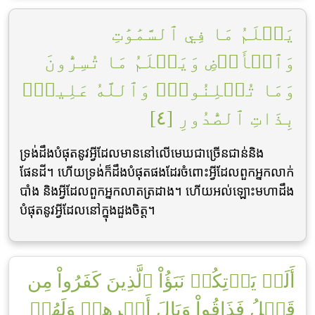
يَعۡلَمُ مَا فِي ٱلسَّمَٰوَٰتِ
وَٱلۡأَرۡضِ وَيَعۡلَمُ مَا تُسِرُّونَ
وَمَا تُعۡلِنُونَۚ وَٱللَّهُ عَلِيمُۢ
بِذَاتِ ٱلصُّدُورِ [٤]
ទ្រង់ដឹងបំផុតនូវអ្វីដែលមាននៅលើមេឃជាច្រើនជាន់និង
ផែនដី។ ហើយទ្រង់ក៏ដឹងបំផុតផងដែរចំពោះអ្វីដែលពួកអ្នកលាក់
បាំង និងអ្វីដែលពួកអ្នកលាតត្រដាង។ ហើយអល់ឡោះមហាដឹង
បំផុតនូវអ្វីដែលនៅក្នុងដួងចិត្ដ។
أَلَمۡ يَأۡتِكُمۡ نَبَؤُاْ ٱلَّذِينَ كَفَرُواْ مِن
قَبۡلُ فَذَاقُواْ وَبَالَ أَمۡرِهِمۡ وَلَهُمۡ