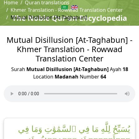
Home
Quran translations
Khmer Translation - Rowwad Translation Center
The Noble Qur'an Encyclopedia
Mutual Disillusion [At-Taghabun]
Mutual Disillusion [At-Taghabun] -
Khmer Translation - Rowwad
Translation Center
Surah
Mutual Disillusion [At-Taghabun]
Ayah
18
Location
Madanah
Number
64
يُسَبِّحُ لِلَّهِ مَا فِي ٱلسَّمَٰوَٰتِ وَمَا فِي