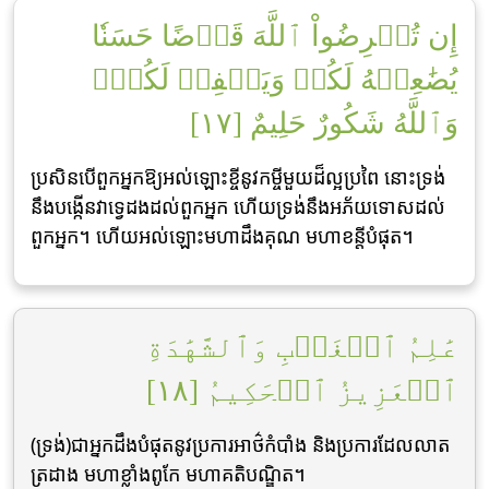
إِن تُقۡرِضُواْ ٱللَّهَ قَرۡضًا حَسَنٗا
يُضَٰعِفۡهُ لَكُمۡ وَيَغۡفِرۡ لَكُمۡۚ
وَٱللَّهُ شَكُورٌ حَلِيمٌ [١٧]
ប្រសិនបើពួកអ្នកឱ្យអល់ឡោះខ្ចីនូវកម្ចីមួយដ៏ល្អប្រពៃ នោះទ្រង់
នឹងបង្កើនវាទ្វេដងដល់ពួកអ្នក ហើយទ្រង់នឹងអភ័យទោសដល់
ពួកអ្នក។ ហើយអល់ឡោះមហាដឹងគុណ មហាខន្តីបំផុត។
عَٰلِمُ ٱلۡغَيۡبِ وَٱلشَّهَٰدَةِ
ٱلۡعَزِيزُ ٱلۡحَكِيمُ [١٨]
(ទ្រង់)ជាអ្នកដឹងបំផុតនូវប្រការអាថ៌កំបាំង និងប្រការដែលលាត
ត្រដាង មហាខ្លាំងពូកែ មហាគតិបណ្ឌិត។