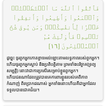
فَٱتَّقُواْ ٱللَّهَ مَا ٱسۡتَطَعۡتُمۡ
وَٱسۡمَعُواْ وَأَطِيعُواْ وَأَنفِقُواْ
خَيۡرٗا لِّأَنفُسِكُمۡۗ وَمَن يُوقَ شُحَّ
نَفۡسِهِۦ فَأُوْلَٰٓئِكَ هُمُ
ٱلۡمُفۡلِحُونَ [١٦]
ដូចេ្នះ ចូរពួកអ្នកកោតខ្លាចអល់ឡោះតាមលទ្ធភាពរបស់ពួកអ្នក។
ហើយចូរពួកអ្នកស្ដាប់ និងប្រតិបត្ដិតាម ព្រមទាំងបរិច្ចាគ(ទ្រព្យ
សម្បត្ដិ) នោះវាជាការប្រសើរសម្រាប់ខ្លួនពួកអ្នក។
ហើយជនណាដែលត្រូវបានគេការពារខ្លួនរបស់គេពីភាព
កំណាញ់ ពិតប្រាកដណាស់ អ្នកទាំងនោះហើយគឺជាអ្នកដែល
ទទួលបានជោគជ័យ។