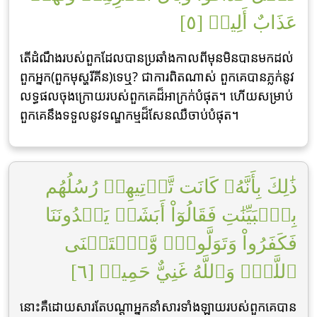
عَذَابٌ أَلِيمٞ [٥]
តើដំណឹងរបស់ពួកដែលបានប្រឆាំងកាលពីមុនមិនបានមកដល់
ពួកអ្នក(ពួកមុស្ហរីគីន)ទេឬ? ជាការពិតណាស់ ពួកគេបានភ្លក់នូវ
លទ្ធផលចុងក្រោយរបស់ពួកគេដ៏អាក្រក់បំផុត។ ហើយសម្រាប់
ពួកគេនឹងទទួលនូវទណ្ឌកម្មដ៏សែនឈឺចាប់បំផុត។
ذَٰلِكَ بِأَنَّهُۥ كَانَت تَّأۡتِيهِمۡ رُسُلُهُم
بِٱلۡبَيِّنَٰتِ فَقَالُوٓاْ أَبَشَرٞ يَهۡدُونَنَا
فَكَفَرُواْ وَتَوَلَّواْۖ وَّٱسۡتَغۡنَى
ٱللَّهُۚ وَٱللَّهُ غَنِيٌّ حَمِيدٞ [٦]
នោះគឺដោយសារតែបណ្ដាអ្នកនាំសារទាំងឡាយរបស់ពួកគេបាន