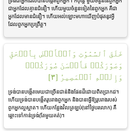
ទ្រង់ជាអ្នកដែលបានបង្កើតពួកអ្នក។ ក៏ប៉ុន្តែ មួយចំនួននៃពួកអ្នក
ជាអ្នកដែលគ្មានជំនឿ។ ហើយមួយចំនួនទៀតនៃពួកអ្នក គឺជា
អ្នកដែលមានជំនឿ។ ហើយអល់ឡោះមហាឃើញបំផុតនូវអ្វី
ដែលពួកអ្នកប្រព្រឹត្ដ។
خَلَقَ ٱلسَّمَٰوَٰتِ وَٱلۡأَرۡضَ بِٱلۡحَقِّ
وَصَوَّرَكُمۡ فَأَحۡسَنَ صُوَرَكُمۡۖ
وَإِلَيۡهِ ٱلۡمَصِيرُ [٣]
ទ្រង់បានបង្កើតមេឃជាច្រើនជាន់និងផែនដីដោយពិតប្រាកដ។
ហើយទ្រង់បានបង្កើតរូបរាងពួកអ្នក និងបានធ្វើឱ្យរូបរាងរបស់
ពួកអ្នកល្អស្អាត។ ហើយកន្លែងវិលត្រឡប់(នៅថ្ងៃបរលោក) គឺ
ឆ្ពោះទៅកាន់ទ្រង់(តែមួយគត់)។