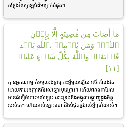
កន្លែងវិលត្រឡប់ដ៏អាក្រក់បំផុត។
مَآ أَصَابَ مِن مُّصِيبَةٍ إِلَّا بِإِذۡنِ
ٱللَّهِۗ وَمَن يُؤۡمِنۢ بِٱللَّهِ يَهۡدِ
قَلۡبَهُۥۚ وَٱللَّهُ بِكُلِّ شَيۡءٍ عَلِيمٞ
[١١]
គ្មានអ្នកណាម្នាក់ទទួលរងនូវគ្រោះអ្វីមួយឡើយ លើកលែងតែ
ដោយការអនុញ្ញាតពីអល់ឡោះប៉ុណ្ណោះ។ ហើយជនណាដែល
មានជំនឿចំពោះអល់ឡោះ នោះទ្រង់នឹងចង្អុលបង្ហាញដួងចិត្ដ
របស់គេ។ ហើយអល់ឡោះមហាដឹងបំផុតនូវរាល់អ្វីៗទាំងអស់។