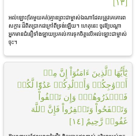
[١٣]
អល់ឡោះ(តែមួយគត់)គ្មានព្រះជាម្ចាស់ឯណាដែលត្រូវគេគោរព
សក្ការៈដ៏ពិតប្រាកដក្រៅពីទ្រង់ឡើយ។ ហេតុនេះ ចូរឱ្យបណ្ដា
អ្នកមានជំនឿទាំងឡាយប្រគល់ការទុកចិត្ដលើអល់ឡោះជាម្ចាស់
ចុះ។
يَٰٓأَيُّهَا ٱلَّذِينَ ءَامَنُوٓاْ إِنَّ مِنۡ
أَزۡوَٰجِكُمۡ وَأَوۡلَٰدِكُمۡ عَدُوّٗا لَّكُمۡ
فَٱحۡذَرُوهُمۡۚ وَإِن تَعۡفُواْ
وَتَصۡفَحُواْ وَتَغۡفِرُواْ فَإِنَّ ٱللَّهَ
غَفُورٞ رَّحِيمٌ [١٤]