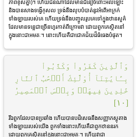
ភាពខុសគ្នា)។ ហើយជនណាដែលមានជំនឿចំពោះអល់ឡោះ
និងបានសាងទង្វើកុសល ទ្រង់នឹងលុបបំបាត់នូវអំពើអាក្រក់
ទាំងឡាយរបស់គេ ហើយទ្រង់នឹងបញ្ចូលរូបគេទៅក្នុងឋានសួគ៌
ដែលមានទនេ្លជាច្រើនហូរកាត់ពីក្រោមវា ដោយពួកគេស្ថិតនៅ
ក្នុងនោះជាអមតៈ។ នោះហើយគឺជាជោគជ័យដ៏ធំធេងបំផុត។
وَٱلَّذِينَ كَفَرُواْ وَكَذَّبُواْ
بِـَٔايَٰتِنَآ أُوْلَٰٓئِكَ أَصۡحَٰبُ ٱلنَّارِ
خَٰلِدِينَ فِيهَاۖ وَبِئۡسَ ٱلۡمَصِيرُ
[١٠]
រីឯពួកដែលបានប្រឆាំង ហើយបានបដិសេធនឹងសញ្ញាភស្តុតាង
ទាំងឡាយរបស់យើង ពួកទាំងនោះហើយគឺជាពួកឋាននរក
ដោយពួកគេស្ថិតនៅក្នុងនោះជាអមតៈ។ ហើយវាជា