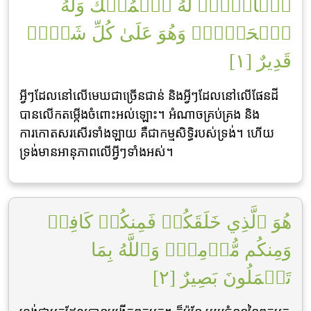
ٱلۡأَرۡضِۖ لَهُ ٱلۡمُلۡكُ وَلَهُ
ٱلۡحَمۡدُۖ وَهُوَ عَلَىٰ كُلِّ شَيۡءٖ
قَدِيرٌ [١]
អ្វីៗដែលនៅលើមេឃជាច្រើនជាន់ និងអ្វីៗដែលនៅលើផែនដី
បានលើកតម្កើងចំពោះអល់ឡោះ។ អំណាចគ្រប់គ្រង និង
ការកោតសរសើរទាំងឡាយ គឺជាកម្មសិទ្ធិរបស់ទ្រង់។ ហើយ
ទ្រង់មានអានុភាពលើអ្វីៗទាំងអស់។
هُوَ ٱلَّذِي خَلَقَكُمۡ فَمِنكُمۡ كَافِرٞ
وَمِنكُم مُّؤۡمِنٞۚ وَٱللَّهُ بِمَا
تَعۡمَلُونَ بَصِيرٌ [٢]