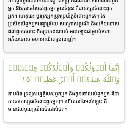
ឱបណ្ដាអ្នកដែលមានជំនឿ! ពិតប្រាកដណាស់ ភរិយារបស់ពួក
អ្នក និងកូនចៅរបស់ពួកអ្នកមួយចំនួន គឺជាសត្រូវចំពោះពួក
អ្នក។ ហេតុនេះ ចូរពួកអ្នកប្រុងប្រយ័ត្នចំពោះពួកគេ។ តែ
ប្រសិនបើពួកអ្នកអធ្យាស្រ័យ សណ្ដោសប្រណី និងអភ័យទោស
ដល់ពួកគេនោះ ពិតប្រាកដណាស់ អល់ឡោះជាម្ចាស់មហា
អភ័យទោស មហាអាណិតស្រលាញ់។
إِنَّمَآ أَمۡوَٰلُكُمۡ وَأَوۡلَٰدُكُمۡ فِتۡنَةٞۚ
وَٱللَّهُ عِندَهُۥٓ أَجۡرٌ عَظِيمٞ [١٥]
តាមពិត ទ្រព្យសម្បត្ដិរបស់ពួកអ្នក និងកូនចៅរបស់ពួកអ្នក គឺជា
ការសាកល្បង(ចំពោះពួកអ្នក)។ ហើយនៅឯអល់ឡោះ គឺ
មានផលបុណ្យយ៉ាងធំធេងបំផុត។