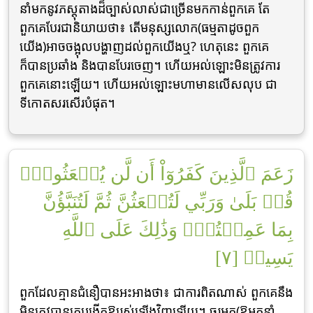
នាំមកនូវភស្ដុតាងដ៏ច្បាស់លាស់ជាច្រើនមកកាន់ពួកគេ តែ
ពួកគេបែរជានិយាយថា៖ តើមនុស្សលោក(ធម្មតាដូចពួក
យើង)អាចចង្អុលបង្ហាញដល់ពួកយើងឬ? ហេតុនេះ ពួកគេ
ក៏បានប្រឆាំង និងបានបែរចេញ។ ហើយអល់ឡោះមិនត្រូវការ
ពួកគេនោះឡើយ។ ហើយអល់ឡោះមហាមានលើសលុប ជា
ទីកោតសរសើរបំផុត។
زَعَمَ ٱلَّذِينَ كَفَرُوٓاْ أَن لَّن يُبۡعَثُواْۚ
قُلۡ بَلَىٰ وَرَبِّي لَتُبۡعَثُنَّ ثُمَّ لَتُنَبَّؤُنَّ
بِمَا عَمِلۡتُمۡۚ وَذَٰلِكَ عَلَى ٱللَّهِ
يَسِيرٞ [٧]
ពួកដែលគ្មានជំនឿបានអះអាងថា៖ ជាការពិតណាស់ ពួកគេនឹង
មិនត្រូវបានគេបង្កើតឱ្យរស់ឡើងវិញឡើយ។ ចូរអ្នក(ឱអ្នកនាំ