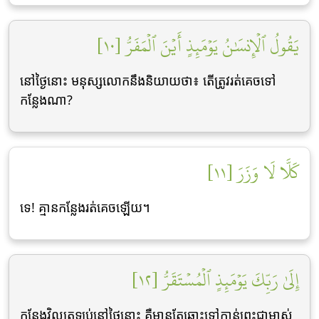
يَقُولُ ٱلۡإِنسَٰنُ يَوۡمَئِذٍ أَيۡنَ ٱلۡمَفَرُّ [١٠]
នៅថ្ងៃនោះ មនុស្សលោកនឹងនិយាយថា៖ តើត្រូវរត់គេចទៅ
កន្លែងណា?
كَلَّا لَا وَزَرَ [١١]
ទេ! គ្មានកន្លែងរត់គេចឡើយ។
إِلَىٰ رَبِّكَ يَوۡمَئِذٍ ٱلۡمُسۡتَقَرُّ [١٢]
កន្លែងវិលត្រឡប់នៅថ្ងៃនោះ គឺមានតែឆ្ពោះទៅកាន់ព្រះជាម្ចាស់