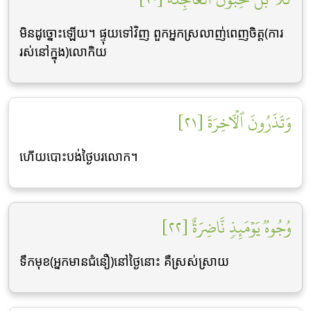
មិនដូច្នោះឡើយ។ ផ្ទុយទៅវិញ ពួកអ្នកស្រលាញ់ពេញចិត្ដ(ការ
រស់នៅក្នុង)លោកិយ
وَتَذَرُونَ ٱلۡأٓخِرَةَ [٢١]
ហើយបោះបង់ថ្ងៃបរលោក។
وُجُوهٞ يَوۡمَئِذٖ نَّاضِرَةٌ [٢٢]
ទឹកមុខ(អ្នកមានជំនឿ)នៅថ្ងៃនោះ គឺស្រស់ស្រាយ