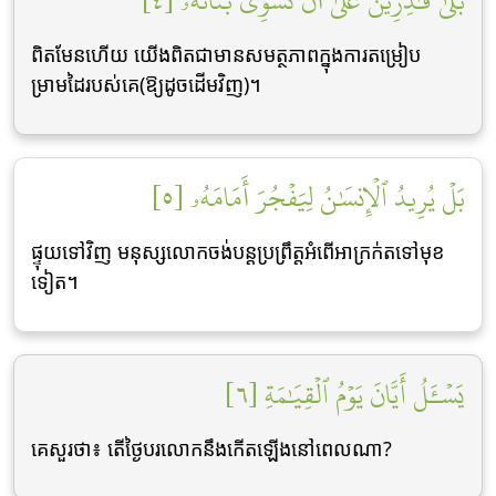
بَلَىٰ قَٰدِرِينَ عَلَىٰٓ أَن نُّسَوِّيَ بَنَانَهُۥ [٤]
ពិតមែនហើយ យើងពិតជាមានសមត្ថភាពក្នុងការតម្រៀប
ម្រាមដៃរបស់គេ(ឱ្យដូចដើមវិញ)។
بَلۡ يُرِيدُ ٱلۡإِنسَٰنُ لِيَفۡجُرَ أَمَامَهُۥ [٥]
ផ្ទុយទៅវិញ មនុស្សលោកចង់បន្តប្រព្រឹត្តអំពើអាក្រក់តទៅមុខ
ទៀត។
يَسۡـَٔلُ أَيَّانَ يَوۡمُ ٱلۡقِيَٰمَةِ [٦]
គេសួរថា៖ តើថ្ងៃបរលោកនឹងកើតឡើងនៅពេលណា?