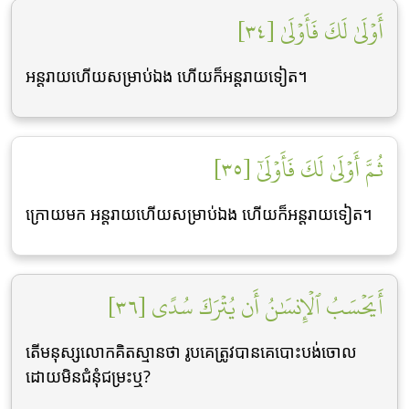
أَوۡلَىٰ لَكَ فَأَوۡلَىٰ [٣٤]
អន្តរាយហើយសម្រាប់ឯង ហើយក៏អន្តរាយទៀត។
ثُمَّ أَوۡلَىٰ لَكَ فَأَوۡلَىٰٓ [٣٥]
ក្រោយមក អន្តរាយហើយសម្រាប់ឯង ហើយក៏អន្តរាយទៀត។
أَيَحۡسَبُ ٱلۡإِنسَٰنُ أَن يُتۡرَكَ سُدًى [٣٦]
តើមនុស្សលោកគិតស្មានថា រូបគេត្រូវបានគេបោះបង់ចោល
ដោយមិនជំនុំជម្រះឬ?