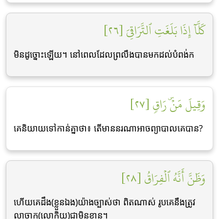
كَلَّآ إِذَا بَلَغَتِ ٱلتَّرَاقِيَ [٢٦]
មិនដូច្នោះឡើយ។ នៅពេលដែលព្រលឹងបានមកដល់បំពង់ក
وَقِيلَ مَنۡۜ رَاقٖ [٢٧]
គេនិយាយទៅកាន់គ្នាថា៖ តើមាននរណាអាចព្យាបាលគេបាន?
وَظَنَّ أَنَّهُ ٱلۡفِرَاقُ [٢٨]
ហើយគេដឹង(ខ្លួនឯង)យ៉ាងច្បាស់ថា ពិតណាស់ រូបគេនឹងត្រូវ
លាចាក(លោកិយ)ជាមិនខាន។