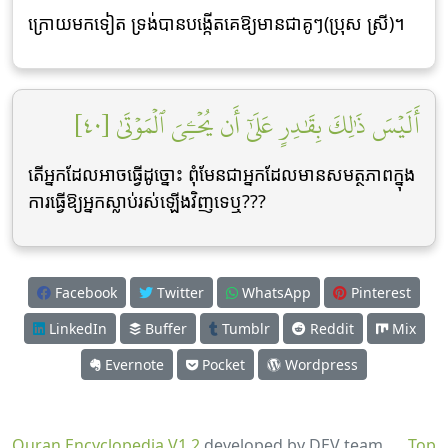
ក្រោយមកទៀត ទ្រង់បានបង្កើតគេឱ្យមានជាគូៗ(ប្រុស ស្រី)។
أَلَيۡسَ ذَٰلِكَ بِقَٰدِرٍ عَلَىٰٓ أَن يُحۡـِۧيَ ٱلۡمَوۡتَىٰ [٤٠]
តើអ្នកដែលអាចធ្វើដូច្នោះ ពុំមែនជាអ្នកដែលមានសមត្ថភាពក្នុង
ការធ្វើឱ្យអ្នកស្លាប់រស់ឡើងវិញទេឬ???
Facebook
Twitter
WhatsApp
Pinterest
LinkedIn
Buffer
Tumblr
Reddit
Mix
Evernote
Pocket
Wordpress
Quran Encyclopedia V1.2
developed by DEV team
Top