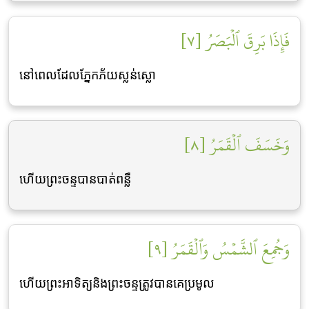
فَإِذَا بَرِقَ ٱلۡبَصَرُ [٧]
នៅពេលដែលភ្នែកភ័យស្លន់ស្លោ
وَخَسَفَ ٱلۡقَمَرُ [٨]
ហើយព្រះចន្ទបានបាត់ពន្លឺ
وَجُمِعَ ٱلشَّمۡسُ وَٱلۡقَمَرُ [٩]
ហើយព្រះអាទិត្យនិងព្រះចន្ទត្រូវបានគេប្រមូល