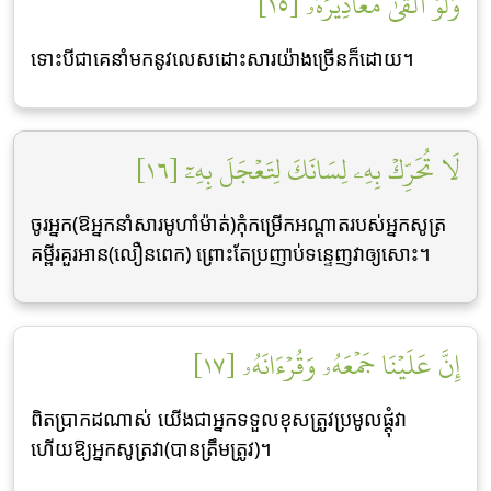
وَلَوۡ أَلۡقَىٰ مَعَاذِيرَهُۥ [١٥]
ទោះបីជាគេនាំមកនូវលេសដោះសារយ៉ាងច្រើនក៏ដោយ។
لَا تُحَرِّكۡ بِهِۦ لِسَانَكَ لِتَعۡجَلَ بِهِۦٓ [١٦]
ចូរអ្នក(ឱអ្នកនាំសារមូហាំម៉ាត់)កុំកម្រើកអណ្តាតរបស់អ្នកសូត្រ
គម្ពីរគួរអាន(លឿនពេក) ព្រោះតែប្រញាប់ទន្ទេញវាឲ្យសោះ។
إِنَّ عَلَيۡنَا جَمۡعَهُۥ وَقُرۡءَانَهُۥ [١٧]
ពិតប្រាកដណាស់ យើងជាអ្នកទទួលខុសត្រូវប្រមូលផ្តុំវា
ហើយឱ្យអ្នកសូត្រវា(បានត្រឹមត្រូវ)។