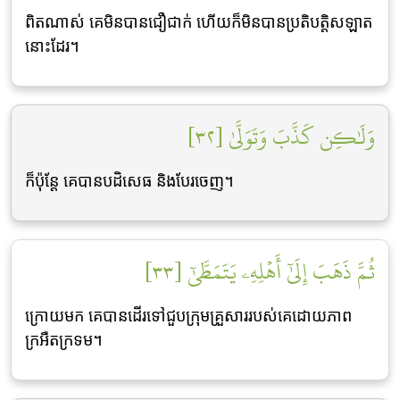
ពិតណាស់ គេមិនបានជឿជាក់ ហើយក៏មិនបានប្រតិបត្តិសឡាត
នោះដែរ។
وَلَٰكِن كَذَّبَ وَتَوَلَّىٰ [٣٢]
ក៏ប៉ុន្ដែ គេបានបដិសេធ និងបែរចេញ។
ثُمَّ ذَهَبَ إِلَىٰٓ أَهۡلِهِۦ يَتَمَطَّىٰٓ [٣٣]
ក្រោយមក គេបានដើរទៅជួបក្រុមគ្រួសាររបស់គេដោយភាព
ក្រអឺតក្រទម។