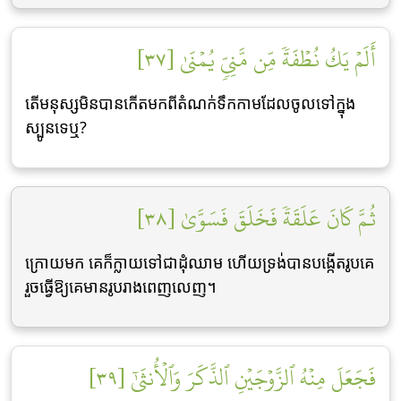
أَلَمۡ يَكُ نُطۡفَةٗ مِّن مَّنِيّٖ يُمۡنَىٰ [٣٧]
តើមនុស្សមិនបានកើតមកពីតំណក់ទឹកកាមដែលចូលទៅក្នុង
ស្បូនទេឬ?
ثُمَّ كَانَ عَلَقَةٗ فَخَلَقَ فَسَوَّىٰ [٣٨]
ក្រោយមក គេក៏ក្លាយទៅជាដុំឈាម ហើយទ្រង់បានបង្កើតរូបគេ
រួចធ្វើឱ្យគេមានរូបរាងពេញលេញ។
فَجَعَلَ مِنۡهُ ٱلزَّوۡجَيۡنِ ٱلذَّكَرَ وَٱلۡأُنثَىٰٓ [٣٩]