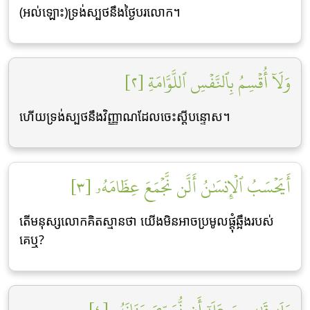
(អល់ឡោះ)ទ្រង់ស្បថនឹងថ្ងៃបរលោក។
وَلَآ أُقۡسِمُ بِٱلنَّفۡسِ ٱللَّوَّامَةِ [٢]
ហើយទ្រង់ស្បថនឹងវិញ្ញាណដែលចេះស្តីបន្ទោស។
أَيَحۡسَبُ ٱلۡإِنسَٰنُ أَلَّن نَّجۡمَعَ عِظَامَهُۥ [٣]
តើមនុស្សលោកគិតស្មានថា យើងមិនអាចប្រមូលផ្តុំឆ្អឹងរបស់
គេឬ?