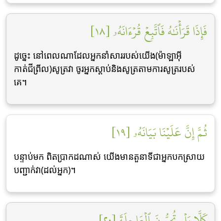
فَإِذَا قَرَأۡنَٰهُ فَٱتَّبِعۡ قُرۡءَانَهُۥ [١٨]
ដូច្នេះ នៅពេលណាដែលអ្នកនាំសាររបស់យើង(ម៉ាឡាអ៊ី
កាត់ជីព្រីល)សូត្រវា ចូរអ្នកស្តាប់និងសូត្រតាមការសូត្ររបស់
គេ។
ثُمَّ إِنَّ عَلَيۡنَا بَيَانَهُۥ [١٩]
បន្ទាប់មក ពិតប្រាកដណាស់ យើងមានតួនាទីជាអ្នកបកស្រាយ
បញ្ជាក់វា(ដល់អ្នក)។
كَلَّا بَلۡ تُحِبُّونَ ٱلۡعَاجِلَةَ [٢٠]