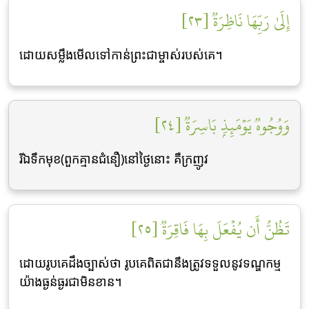
إِلَىٰ رَبِّهَا نَاظِرَةٞ [٢٣]
ដោយសម្លឹងមើលទៅកាន់ព្រះជាម្ចាស់របស់គេ។
وَوُجُوهٞ يَوۡمَئِذِۭ بَاسِرَةٞ [٢٤]
រីឯទឹកមុខ(ពួកគ្មានជំនឿ)នៅថ្ងៃនោះ គឺក្រញូវ
تَظُنُّ أَن يُفۡعَلَ بِهَا فَاقِرَةٞ [٢٥]
ដោយរូបគេដឹងច្បាស់ថា រូបគេពិតជានឹងត្រូវទទួលនូវទណ្ឌកម្ម
យ៉ាងធ្ងន់ធ្ងរជាមិនខាន។