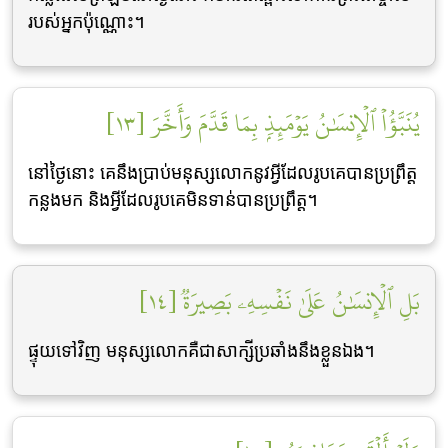
របស់អ្នកប៉ុណ្ណោះ។
يُنَبَّؤُاْ ٱلۡإِنسَٰنُ يَوۡمَئِذِۭ بِمَا قَدَّمَ وَأَخَّرَ [١٣]
នៅថ្ងៃនោះ គេនឹងប្រាប់មនុស្សលោកនូវអ្វីដែលរូបគេបានប្រព្រឹត្ដ
កន្លងមក និងអ្វីដែលរូបគេមិនទាន់បានប្រព្រឹត្ដ។
بَلِ ٱلۡإِنسَٰنُ عَلَىٰ نَفۡسِهِۦ بَصِيرَةٞ [١٤]
ផ្ទុយទៅវិញ មនុស្សលោកគឺជាសាក្សីប្រឆាំងនឹងខ្លួនឯង។