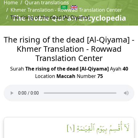
Home
Quran translations
Khmer Translation - Rowwad Translation Center
The Noble Qur'an Encyclopedia
The rising of the dead [Al-Qiyama]
The rising of the dead [Al-Qiyama] -
Khmer Translation - Rowwad
Translation Center
Surah
The rising of the dead [Al-Qiyama]
Ayah
40
Location
Maccah
Number
75
لَآ أُقۡسِمُ بِيَوۡمِ ٱلۡقِيَٰمَةِ [١]