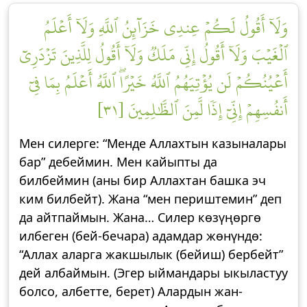
وَلَآ أَقُولُ لَكُمۡ عِندِي خَزَآئِنُ ٱللَّهِ وَلَآ أَعۡلَمُ
ٱلۡغَيۡبَ وَلَآ أَقُولُ إِنِّي مَلَكٞ وَلَآ أَقُولُ لِلَّذِينَ تَزۡدَرِيٓ
أَعۡيُنُكُمۡ لَن يُؤۡتِيَهُمُ ٱللَّهُ خَيۡرًاۖ ٱللَّهُ أَعۡلَمُ بِمَا فِيٓ
أَنفُسِهِمۡ إِنِّيٓ إِذٗا لَّمِنَ ٱلظَّٰلِمِينَ [٣١]
Мен силерге: “Менде Аллахтын казыналары
бар” дебеймин. Мен кайыпты да
билбеймин (аны бир Аллахтан башка эч
ким билбейт). Жана “мен периштемин” деп
да айтпаймын. Жана… Силер көзүңөргө
илбеген (бей-бечара) адамдар жөнүндө:
“Аллах аларга жакшылык (бейиш) бербейт”
дей албаймын. (Эгер ыймандары ыкыластуу
болсо, албетте, берет) Алардын жан-