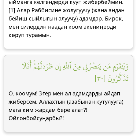
ыйманга келгендерди кууп жибербеймин.
[1] Алар Раббисине жолугуучу (жана андан
бейиш сыйлыгын алуучу) адамдар. Бирок,
мен силердин наадан коом экениңерди
көрүп турамын.
وَيَٰقَوۡمِ مَن يَنصُرُنِي مِنَ ٱللَّهِ إِن طَرَدتُّهُمۡۚ أَفَلَا
تَذَكَّرُونَ [٣٠]
О, коомум! Эгер мен ал адамдарды айдап
жиберсем, Аллахтын (азабынан кутулууга)
мага ким жардам бере алат?!
Ойлонбойсуңарбы?!