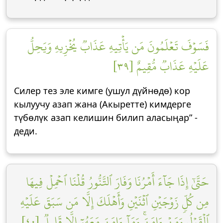
فَسَوۡفَ تَعۡلَمُونَ مَن يَأۡتِيهِ عَذَابٞ يُخۡزِيهِ وَيَحِلُّ
عَلَيۡهِ عَذَابٞ مُّقِيمٌ [٣٩]
Силер тез эле кимге (ушул дүйнөдө) кор
кылуучу азап жана (Акыретте) кимдерге
түбөлүк азап келишин билип аласыңар” -
деди.
حَتَّىٰٓ إِذَا جَآءَ أَمۡرُنَا وَفَارَ ٱلتَّنُّورُ قُلۡنَا ٱحۡمِلۡ فِيهَا
مِن كُلّٖ زَوۡجَيۡنِ ٱثۡنَيۡنِ وَأَهۡلَكَ إِلَّا مَن سَبَقَ عَلَيۡهِ
ٱلۡقَوۡلُ وَمَنۡ ءَامَنَۚ وَمَآ ءَامَنَ مَعَهُۥٓ إِلَّا قَلِيلٞ [٤٠]