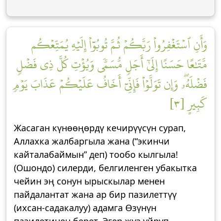
وَأَنِ ٱسۡتَغۡفِرُواْ رَبَّكُمۡ ثُمَّ تُوبُوٓاْ إِلَيۡهِ يُمَتِّعۡكُم
مَّتَٰعًا حَسَنًا إِلَىٰٓ أَجَلٖ مُّسَمّٗى وَيُؤۡتِ كُلَّ ذِي فَضۡلٖ
فَضۡلَهُۥۖ وَإِن تَوَلَّوۡاْ فَإِنِّيٓ أَخَافُ عَلَيۡكُمۡ عَذَابَ يَوۡمٖ
كَبِيرٍ [٣]
Жасаган күнөөңөрдү кечирүүсүн сурап,
Аллахка жалбаргыла жана (“экинчи
кайталабаймын” деп) тообо кылгыла!
(Ошондо) силерди, белгиленген убакытка
чейин эң сонун ырыскылар менен
пайдалантат жана ар бир пазилеттүү
(ихсан-садакалуу) адамга Өзүнүн
пазилетинен берет. Эгер жүз үйрүп