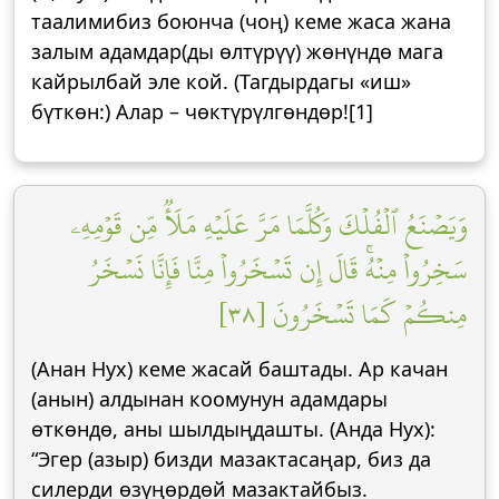
таалимибиз боюнча (чоң) кеме жаса жана
залым адамдар(ды өлтүрүү) жөнүндө мага
кайрылбай эле кой. (Тагдырдагы «иш»
бүткөн:) Алар – чөктүрүлгөндөр![1]
وَيَصۡنَعُ ٱلۡفُلۡكَ وَكُلَّمَا مَرَّ عَلَيۡهِ مَلَأٞ مِّن قَوۡمِهِۦ
سَخِرُواْ مِنۡهُۚ قَالَ إِن تَسۡخَرُواْ مِنَّا فَإِنَّا نَسۡخَرُ
مِنكُمۡ كَمَا تَسۡخَرُونَ [٣٨]
(Анан Нух) кеме жасай баштады. Ар качан
(анын) алдынан коомунун адамдары
өткөндө, аны шылдыңдашты. (Анда Нух):
“Эгер (азыр) бизди мазактасаңар, биз да
силерди өзүңөрдөй мазактайбыз.