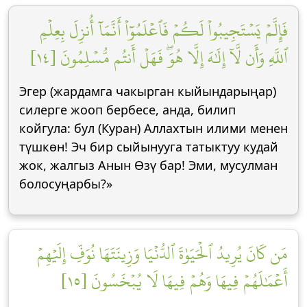
فَإِلَّمۡ يَسۡتَجِيبُواْ لَكُمۡ فَٱعۡلَمُوٓاْ أَنَّمَآ أُنزِلَ بِعِلۡمِ
ٱللَّهِ وَأَن لَّآ إِلَٰهَ إِلَّا هُوَۖ فَهَلۡ أَنتُم مُّسۡلِمُونَ [١٤]
Эгер (жардамга чакырган кыйындарыңар)
силерге жооп бербесе, анда, билип
койгула: бул (Куран) Аллахтын илими менен
түшкөн! Эч бир сыйынууга татыктуу кудай
жок, жалгыз Анын Өзү бар! Эми, мусулман
болосуңарбы?»
مَن كَانَ يُرِيدُ ٱلۡحَيَوٰةَ ٱلدُّنۡيَا وَزِينَتَهَا نُوَفِّ إِلَيۡهِمۡ
أَعۡمَٰلَهُمۡ فِيهَا وَهُمۡ فِيهَا لَا يُبۡخَسُونَ [١٥]