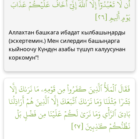
أَن لَّا تَعۡبُدُوٓاْ إِلَّا ٱللَّهَۖ إِنِّيٓ أَخَافُ عَلَيۡكُمۡ عَذَابَ
يَوۡمٍ أَلِيمٖ [٢٦]
Аллахтан башкага ибадат кылбашыңарды
(эскертемин.) Мен силердин башыңарга
кыйноочу Күндүн азабы түшүп калуусунан
коркомун”!
فَقَالَ ٱلۡمَلَأُ ٱلَّذِينَ كَفَرُواْ مِن قَوۡمِهِۦ مَا نَرَىٰكَ إِلَّا
بَشَرٗا مِّثۡلَنَا وَمَا نَرَىٰكَ ٱتَّبَعَكَ إِلَّا ٱلَّذِينَ هُمۡ أَرَاذِلُنَا
بَادِيَ ٱلرَّأۡيِ وَمَا نَرَىٰ لَكُمۡ عَلَيۡنَا مِن فَضۡلِۭ بَلۡ
نَظُنُّكُمۡ كَٰذِبِينَ [٢٧]