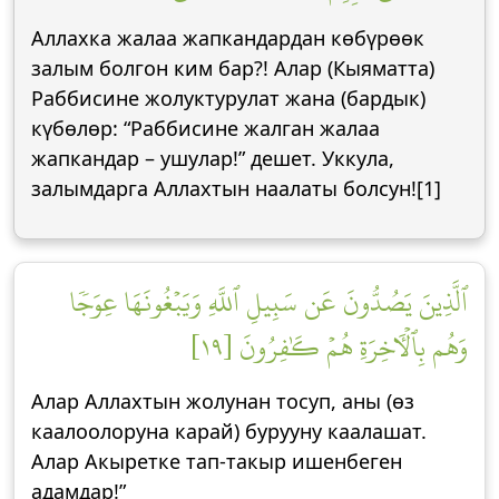
Аллахка жалаа жапкандардан көбүрөөк
залым болгон ким бар?! Алар (Кыяматта)
Раббисине жолуктурулат жана (бардык)
күбөлөр: “Раббисине жалган жалаа
жапкандар – ушулар!” дешет. Уккула,
залымдарга Аллахтын наалаты болсун![1]
ٱلَّذِينَ يَصُدُّونَ عَن سَبِيلِ ٱللَّهِ وَيَبۡغُونَهَا عِوَجٗا
وَهُم بِٱلۡأٓخِرَةِ هُمۡ كَٰفِرُونَ [١٩]
Алар Аллахтын жолунан тосуп, аны (өз
каалоолоруна карай) бурууну каалашат.
Алар Акыретке тап-такыр ишенбеген
адамдар!”