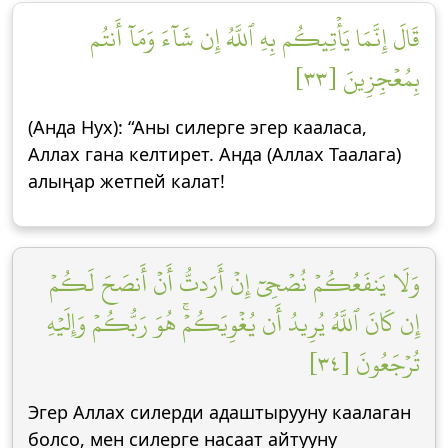
قَالَ إِنَّمَا يَأۡتِيكُم بِهِ ٱللَّهُ إِن شَآءَ وَمَآ أَنتُم
بِمُعۡجِزِينَ [٣٣]
(Анда Нух): “Аны силерге эгер кааласа,
Аллах гана келтирет. Анда (Аллах Таалага)
алыңар жетпей калат!
وَلَا يَنفَعُكُمۡ نُصۡحِيٓ إِنۡ أَرَدتُّ أَنۡ أَنصَحَ لَكُمۡ
إِن كَانَ ٱللَّهُ يُرِيدُ أَن يُغۡوِيَكُمۡۚ هُوَ رَبُّكُمۡ وَإِلَيۡهِ
تُرۡجَعُونَ [٣٤]
Эгер Аллах силерди адаштырууну каалаган
болсо, мен силерге насаат айтууну