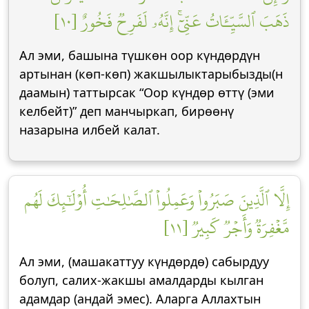
ذَهَبَ ٱلسَّيِّـَٔاتُ عَنِّيٓۚ إِنَّهُۥ لَفَرِحٞ فَخُورٌ [١٠]
Ал эми, башына түшкөн оор күндөрдүн
артынан (көп-көп) жакшылыктарыбызды(н
даамын) таттырсак “Оор күндөр өттү (эми
келбейт)” деп манчыркап, бирөөнү
назарына илбей калат.
إِلَّا ٱلَّذِينَ صَبَرُواْ وَعَمِلُواْ ٱلصَّٰلِحَٰتِ أُوْلَٰٓئِكَ لَهُم
مَّغۡفِرَةٞ وَأَجۡرٞ كَبِيرٞ [١١]
Ал эми, (машакаттуу күндөрдө) сабырдуу
болуп, салих-жакшы амалдарды кылган
адамдар (андай эмес). Аларга Аллахтын