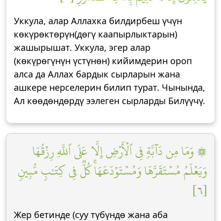
Уккула, алар Аллахка билдирбеш үчүн
көкүрөктөрүн(дөгү каапырлыктарын)
жашырышат. Уккула, эгер алар
(көкүрөгүнүн үстүнөн) кийимдерин ороп
алса да Аллах бардык сырларын жана
ашкере нерселерин билип турат. Чынында,
Ал көөдөндөрдү ээлеген сырларды Билүүчү.
۞ وَمَا مِن دَآبَّةٖ فِي ٱلۡأَرۡضِ إِلَّا عَلَى ٱللَّهِ رِزۡقُهَا
وَيَعۡلَمُ مُسۡتَقَرَّهَا وَمُسۡتَوۡدَعَهَاۚ كُلّٞ فِي كِتَٰبٖ مُّبِينٖ
[٦]
Жер бетинде (суу түбүндө жана аба