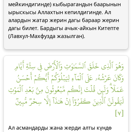
мейкиндигинде) кыбырагандын баарынын
ырыскысы Аллахтын кепилдигинде. Ал
алардын жатар жерин дагы бараар жерин
дагы билет. Бардыгы ачык-айкын Китепте
(Лавхул-Махфузда жазылган).
وَهُوَ ٱلَّذِي خَلَقَ ٱلسَّمَٰوَٰتِ وَٱلۡأَرۡضَ فِي سِتَّةِ أَيَّامٖ
وَكَانَ عَرۡشُهُۥ عَلَى ٱلۡمَآءِ لِيَبۡلُوَكُمۡ أَيُّكُمۡ أَحۡسَنُ
عَمَلٗاۗ وَلَئِن قُلۡتَ إِنَّكُم مَّبۡعُوثُونَ مِنۢ بَعۡدِ ٱلۡمَوۡتِ
لَيَقُولَنَّ ٱلَّذِينَ كَفَرُوٓاْ إِنۡ هَٰذَآ إِلَّا سِحۡرٞ مُّبِينٞ
[٧]
Ал асмандарды жана жерди алты күндө