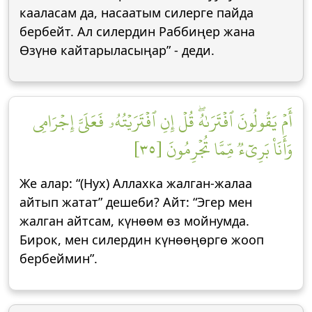
кааласам да, насаатым силерге пайда
бербейт. Ал силердин Раббиңер жана
Өзүнө кайтарыласыңар” - деди.
أَمۡ يَقُولُونَ ٱفۡتَرَىٰهُۖ قُلۡ إِنِ ٱفۡتَرَيۡتُهُۥ فَعَلَيَّ إِجۡرَامِي
وَأَنَا۠ بَرِيٓءٞ مِّمَّا تُجۡرِمُونَ [٣٥]
Же алар: “(Нух) Аллахка жалган-жалаа
айтып жатат” дешеби? Айт: “Эгер мен
жалган айтсам, күнөөм өз мойнумда.
Бирок, мен силердин күнөөңөргө жооп
бербеймин”.