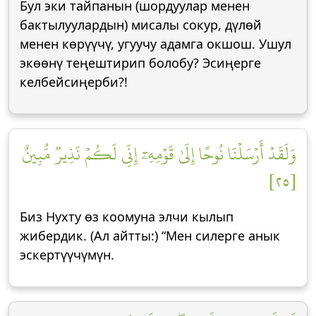
Бул эки тайпанын (шордуулар менен
бактылуулардын) мисалы сокур, дүлөй
менен көрүүчү, угуучу адамга окшош. Ушул
экөөнү теңештирип болобу? Эсиңерге
келбейсиңерби?!
وَلَقَدۡ أَرۡسَلۡنَا نُوحًا إِلَىٰ قَوۡمِهِۦٓ إِنِّي لَكُمۡ نَذِيرٞ مُّبِينٌ
[٢٥]
Биз Нухту өз коомуна элчи кылып
жибердик. (Ал айтты:) “Мен силерге анык
эскертүүчүмүн.