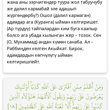
жана аны ээрчигендер туура жол табуучубу
же далил кармабай эле адашып
жүргөндөрбү?) Ошол (далил кармаган)
адамдар ага (Куранга) ыйман келтиришет.
(Ар түрдүү) тайпалардан ким буга каапыр
болсо ага убада кылынган жер – тозок. Сен
(О, Мухаммад) андан күмөн санаба. Ал –
Раббиңден келген Акыйкат. Бирок,
адамдардын көпчүлүгү ыйман
келтиришпейт.
وَمَنۡ أَظۡلَمُ مِمَّنِ ٱفۡتَرَىٰ عَلَى ٱللَّهِ كَذِبًاۚ أُوْلَٰٓئِكَ
يُعۡرَضُونَ عَلَىٰ رَبِّهِمۡ وَيَقُولُ ٱلۡأَشۡهَٰدُ هَٰٓؤُلَآءِ ٱلَّذِينَ
كَذَبُواْ عَلَىٰ رَبِّهِمۡۚ أَلَا لَعۡنَةُ ٱللَّهِ عَلَى ٱلظَّٰلِمِينَ [١٨]