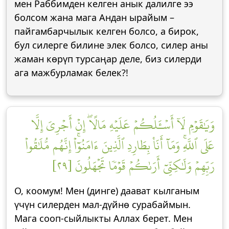
мен Раббимден келген анык далилге ээ
болсом жана мага Андан ырайым –
пайгамбарчылык келген болсо, а бирок,
бул силерге билине элек болсо, силер аны
жаман көрүп турсаңар деле, биз силерди
ага мажбурламак белек?!
وَيَٰقَوۡمِ لَآ أَسۡـَٔلُكُمۡ عَلَيۡهِ مَالًاۖ إِنۡ أَجۡرِيَ إِلَّا
عَلَى ٱللَّهِۚ وَمَآ أَنَا۠ بِطَارِدِ ٱلَّذِينَ ءَامَنُوٓاْۚ إِنَّهُم مُّلَٰقُواْ
رَبِّهِمۡ وَلَٰكِنِّيٓ أَرَىٰكُمۡ قَوۡمٗا تَجۡهَلُونَ [٢٩]
О, коомум! Мен (динге) даават кылганым
үчүн силерден мал-дүйнө сурабаймын.
Мага сооп-сыйлыкты Аллах берет. Мен