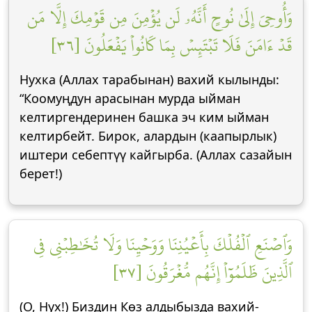
وَأُوحِيَ إِلَىٰ نُوحٍ أَنَّهُۥ لَن يُؤۡمِنَ مِن قَوۡمِكَ إِلَّا مَن
قَدۡ ءَامَنَ فَلَا تَبۡتَئِسۡ بِمَا كَانُواْ يَفۡعَلُونَ [٣٦]
Нухка (Аллах тарабынан) вахий кылынды:
“Коомуңдун арасынан мурда ыйман
келтиргендеринен башка эч ким ыйман
келтирбейт. Бирок, алардын (каапырлык)
иштери себептүү кайгырба. (Аллах сазайын
берет!)
وَٱصۡنَعِ ٱلۡفُلۡكَ بِأَعۡيُنِنَا وَوَحۡيِنَا وَلَا تُخَٰطِبۡنِي فِي
ٱلَّذِينَ ظَلَمُوٓاْ إِنَّهُم مُّغۡرَقُونَ [٣٧]
(О, Нух!) Биздин Көз алдыбызда вахий-