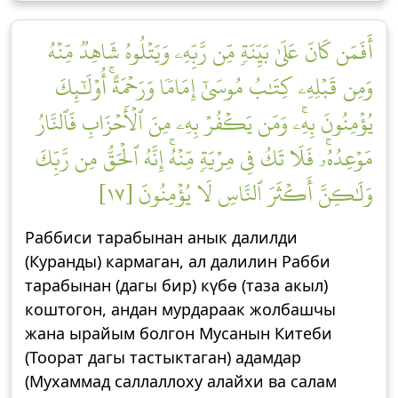
أَفَمَن كَانَ عَلَىٰ بَيِّنَةٖ مِّن رَّبِّهِۦ وَيَتۡلُوهُ شَاهِدٞ مِّنۡهُ
وَمِن قَبۡلِهِۦ كِتَٰبُ مُوسَىٰٓ إِمَامٗا وَرَحۡمَةًۚ أُوْلَٰٓئِكَ
يُؤۡمِنُونَ بِهِۦۚ وَمَن يَكۡفُرۡ بِهِۦ مِنَ ٱلۡأَحۡزَابِ فَٱلنَّارُ
مَوۡعِدُهُۥۚ فَلَا تَكُ فِي مِرۡيَةٖ مِّنۡهُۚ إِنَّهُ ٱلۡحَقُّ مِن رَّبِّكَ
وَلَٰكِنَّ أَكۡثَرَ ٱلنَّاسِ لَا يُؤۡمِنُونَ [١٧]
Раббиси тарабынан анык далилди
(Куранды) кармаган, ал далилин Рабби
тарабынан (дагы бир) күбө (таза акыл)
коштогон, андан мурдараак жолбашчы
жана ырайым болгон Мусанын Китеби
(Тоорат дагы тастыктаган) адамдар
(Мухаммад саллаллоху алайхи ва салам