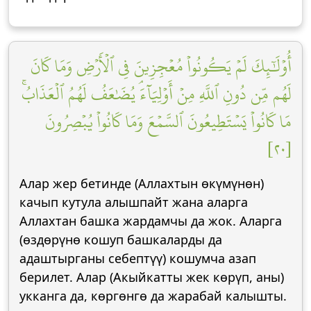
أُوْلَٰٓئِكَ لَمۡ يَكُونُواْ مُعۡجِزِينَ فِي ٱلۡأَرۡضِ وَمَا كَانَ
لَهُم مِّن دُونِ ٱللَّهِ مِنۡ أَوۡلِيَآءَۘ يُضَٰعَفُ لَهُمُ ٱلۡعَذَابُۚ
مَا كَانُواْ يَسۡتَطِيعُونَ ٱلسَّمۡعَ وَمَا كَانُواْ يُبۡصِرُونَ
[٢٠]
Алар жер бетинде (Аллахтын өкүмүнөн)
качып кутула алышпайт жана аларга
Аллахтан башка жардамчы да жок. Аларга
(өздөрүнө кошуп башкаларды да
адаштырганы себептүү) кошумча азап
берилет. Алар (Акыйкатты жек көрүп, аны)
укканга да, көргөнгө да жарабай калышты.