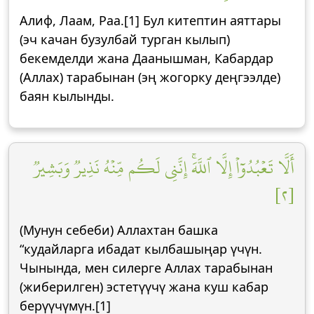
Алиф, Лаам, Раа.[1] Бул китептин аяттары
(эч качан бузулбай турган кылып)
бекемделди жана Даанышман, Кабардар
(Аллах) тарабынан (эң жогорку деңгээлде)
баян кылынды.
أَلَّا تَعۡبُدُوٓاْ إِلَّا ٱللَّهَۚ إِنَّنِي لَكُم مِّنۡهُ نَذِيرٞ وَبَشِيرٞ
[٢]
(Мунун себеби) Аллахтан башка
“кудайларга ибадат кылбашыңар үчүн.
Чынында, мен силерге Аллах тарабынан
(жиберилген) эстетүүчү жана куш кабар
берүүчүмүн.[1]