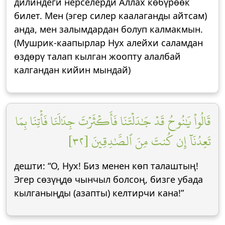
дилиндеги нерселерди Аллах көбүрөөк
билет. Мен (эгер силер каалаганды айтсам)
анда, мен залымдардан болуп калмакмын.
(Мушрик-каапырлар Нух алейхи саламдан
өздөрү талап кылган жоопту алалбай
калгандан кийин мындай)
قَالُواْ يَٰنُوحُ قَدۡ جَٰدَلۡتَنَا فَأَكۡثَرۡتَ جِدَٰلَنَا فَأۡتِنَا بِمَا
تَعِدُنَآ إِن كُنتَ مِنَ ٱلصَّٰدِقِينَ [٣٢]
дешти: “О, Нух! Биз менен көп талаштың!
Эгер сөзүңдө чынчыл болсоң, бизге убада
кылганыңды (азапты) келтирчи кана!”