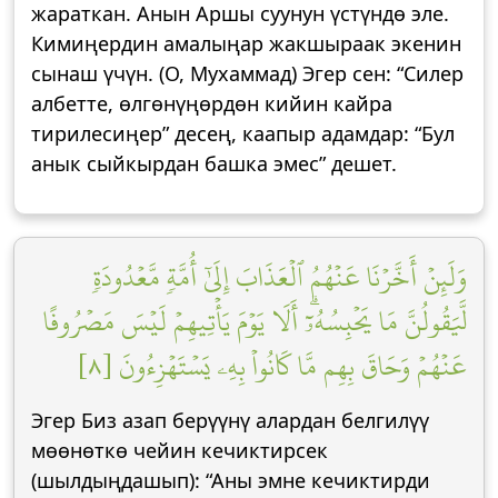
жараткан. Анын Аршы суунун үстүндө эле.
Кимиңердин амалыңар жакшыраак экенин
сынаш үчүн. (О, Мухаммад) Эгер сен: “Силер
албетте, өлгөнүңөрдөн кийин кайра
тирилесиңер” десең, каапыр адамдар: “Бул
анык сыйкырдан башка эмес” дешет.
وَلَئِنۡ أَخَّرۡنَا عَنۡهُمُ ٱلۡعَذَابَ إِلَىٰٓ أُمَّةٖ مَّعۡدُودَةٖ
لَّيَقُولُنَّ مَا يَحۡبِسُهُۥٓۗ أَلَا يَوۡمَ يَأۡتِيهِمۡ لَيۡسَ مَصۡرُوفًا
عَنۡهُمۡ وَحَاقَ بِهِم مَّا كَانُواْ بِهِۦ يَسۡتَهۡزِءُونَ [٨]
Эгер Биз азап берүүнү алардан белгилүү
мөөнөткө чейин кечиктирсек
(шылдыңдашып): “Аны эмне кечиктирди