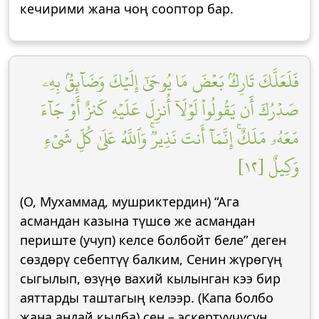
кечирими жана чоң сооптор бар.
فَلَعَلَّكَ تَارِكُۢ بَعۡضَ مَا يُوحَىٰٓ إِلَيۡكَ وَضَآئِقُۢ بِهِۦ
صَدۡرُكَ أَن يَقُولُواْ لَوۡلَآ أُنزِلَ عَلَيۡهِ كَنزٌ أَوۡ جَآءَ
مَعَهُۥ مَلَكٌۚ إِنَّمَآ أَنتَ نَذِيرٞۚ وَٱللَّهُ عَلَىٰ كُلِّ شَيۡءٖ
وَكِيلٌ [١٢]
(О, Мухаммад, мушриктердин) “Ага
асмандан казына түшсө же асмандан
периште (учуп) келсе болбойт беле” деген
сөздөрү себептүү балким, Сенин жүрөгүң
сыгылып, өзүңө вахий кылынган кээ бир
аяттарды таштагың келээр. (Капа болбо
жана андай кылба) сен – эскертүүчүсүң.