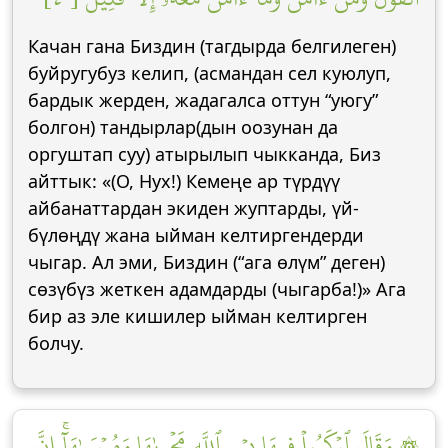
Качан гана Биздин (тагдырда белгилеген)
буйругубуз келип, (асмандан сел куюлуп,
бардык жерден, жадагалса оттун “уюгу”
болгон) тандырлар(дын оозунан да
оргуштап суу) атырылып чыкканда, Биз
айттык: «(О, Нух!) Кемеңе ар түрдүү
айбанаттардан экиден жуптарды, үй-
бүлөңдү жана ыйман келтиргендерди
чыгар. Ал эми, Биздин (“ага өлүм” деген)
сөзүбүз жеткен адамдарды (чыгарба!)» Ага
бир аз эле кишилер ыйман келтирген
болчу.
۞ وَقَالَ ٱرۡكَبُواْ فِيهَا بِسۡمِ ٱللَّهِ مَجۡر۪ىٰهَا وَمُرۡسَىٰهَآۚ إِنَّ