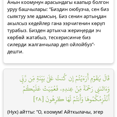
Анын коомунун арасындагы каапыр болгон
уруу башчылары: “Биздин оюбузча, сен биз
сыяктуу эле адамсың. Биз сенин артыңдан
акылсыз кедейлер гана ээрчигенин көрүп
турабыз. Бизден артыкча жериңерди эч
көрбөй жатабыз, тескерисинче биз
силерди жалганчылар деп ойлойбуз”-
дешти.
قَالَ يَٰقَوۡمِ أَرَءَيۡتُمۡ إِن كُنتُ عَلَىٰ بَيِّنَةٖ مِّن رَّبِّي
وَءَاتَىٰنِي رَحۡمَةٗ مِّنۡ عِندِهِۦ فَعُمِّيَتۡ عَلَيۡكُمۡ
أَنُلۡزِمُكُمُوهَا وَأَنتُمۡ لَهَا كَٰرِهُونَ [٢٨]
(Нух) айтты: “О, коомум! Айткылачы, эгер