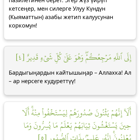
кетсеңер, мен силерге Улуу Күндүн
(Кыяматтын) азабы жетип калуусунан
коркомун!
إِلَى ٱللَّهِ مَرۡجِعُكُمۡۖ وَهُوَ عَلَىٰ كُلِّ شَيۡءٖ قَدِيرٌ [٤]
Бардыгыңардын кайтышыңар – Аллахка! Ал
– ар нерсеге кудуреттүү!
أَلَآ إِنَّهُمۡ يَثۡنُونَ صُدُورَهُمۡ لِيَسۡتَخۡفُواْ مِنۡهُۚ أَلَا
حِينَ يَسۡتَغۡشُونَ ثِيَابَهُمۡ يَعۡلَمُ مَا يُسِرُّونَ وَمَا
يُعۡلِنُونَۚ إِنَّهُۥ عَلِيمُۢ بِذَاتِ ٱلصُّدُورِ [٥]