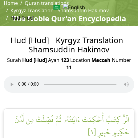
Home
Quran translations
Kyrgyz Translation - Shamsuddin Hakimov
The Noble Qur'an Encyclopedia
Hud [Hud]
Hud [Hud] - Kyrgyz Translation -
Shamsuddin Hakimov
Surah
Hud [Hud]
Ayah
123
Location
Maccah
Number
11
الٓرۚ كِتَٰبٌ أُحۡكِمَتۡ ءَايَٰتُهُۥ ثُمَّ فُصِّلَتۡ مِن لَّدُنۡ
حَكِيمٍ خَبِيرٍ [١]