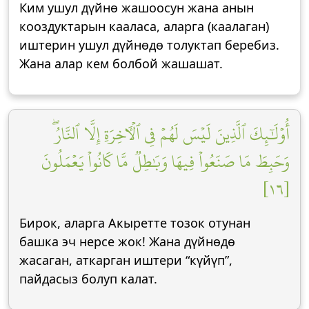
Ким ушул дүйнө жашоосун жана анын
кооздуктарын кааласа, аларга (каалаган)
иштерин ушул дүйнөдө толуктап беребиз.
Жана алар кем болбой жашашат.
أُوْلَٰٓئِكَ ٱلَّذِينَ لَيۡسَ لَهُمۡ فِي ٱلۡأٓخِرَةِ إِلَّا ٱلنَّارُۖ
وَحَبِطَ مَا صَنَعُواْ فِيهَا وَبَٰطِلٞ مَّا كَانُواْ يَعۡمَلُونَ
[١٦]
Бирок, аларга Акыретте тозок отунан
башка эч нерсе жок! Жана дүйнөдө
жасаган, аткарган иштери “күйүп”,
пайдасыз болуп калат.