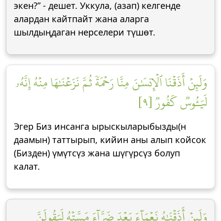
экен?” - дешет. Уккула, (азап) келгенде
алардан кайтпайт жана аларга
шылдыңдаган нерселери түшөт.
وَلَئِنۡ أَذَقۡنَا ٱلۡإِنسَٰنَ مِنَّا رَحۡمَةٗ ثُمَّ نَزَعۡنَٰهَا مِنۡهُ إِنَّهُۥ
لَيَـُٔوسٞ كَفُورٞ [٩]
Эгер Биз инсанга ырыскыларыбызды(н
даамын) таттырып, кийин аны алып койсок
(Бизден) үмүтсүз жана шүгүрсүз болуп
калат.
وَلَئِنۡ أَذَقۡنَٰهُ نَعۡمَآءَ بَعۡدَ ضَرَّآءَ مَسَّتۡهُ لَيَقُولَنَّ