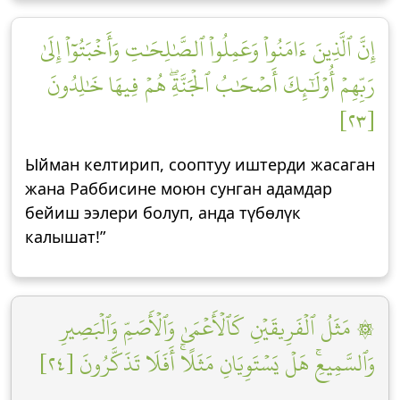
إِنَّ ٱلَّذِينَ ءَامَنُواْ وَعَمِلُواْ ٱلصَّٰلِحَٰتِ وَأَخۡبَتُوٓاْ إِلَىٰ
رَبِّهِمۡ أُوْلَٰٓئِكَ أَصۡحَٰبُ ٱلۡجَنَّةِۖ هُمۡ فِيهَا خَٰلِدُونَ
[٢٣]
Ыйман келтирип, сооптуу иштерди жасаган
жана Раббисине моюн сунган адамдар
бейиш ээлери болуп, анда түбөлүк
калышат!”
۞ مَثَلُ ٱلۡفَرِيقَيۡنِ كَٱلۡأَعۡمَىٰ وَٱلۡأَصَمِّ وَٱلۡبَصِيرِ
وَٱلسَّمِيعِۚ هَلۡ يَسۡتَوِيَانِ مَثَلًاۚ أَفَلَا تَذَكَّرُونَ [٢٤]