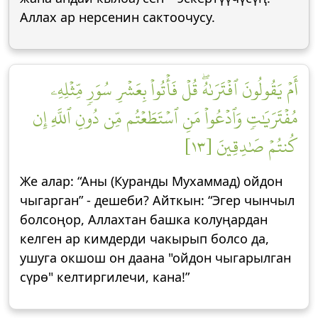
Аллах ар нерсенин cактоочусу.
أَمۡ يَقُولُونَ ٱفۡتَرَىٰهُۖ قُلۡ فَأۡتُواْ بِعَشۡرِ سُوَرٖ مِّثۡلِهِۦ
مُفۡتَرَيَٰتٖ وَٱدۡعُواْ مَنِ ٱسۡتَطَعۡتُم مِّن دُونِ ٱللَّهِ إِن
كُنتُمۡ صَٰدِقِينَ [١٣]
Же алар: “Аны (Куранды Мухаммад) ойдон
чыгарган” - дешеби? Айткын: “Эгер чынчыл
болсоңор, Аллахтан башка колуңардан
келген ар кимдерди чакырып болсо да,
ушуга окшош он даана "ойдон чыгарылган
сүрө" келтиргилечи, кана!”