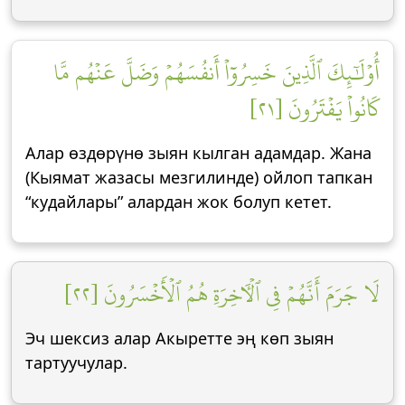
أُوْلَٰٓئِكَ ٱلَّذِينَ خَسِرُوٓاْ أَنفُسَهُمۡ وَضَلَّ عَنۡهُم مَّا
كَانُواْ يَفۡتَرُونَ [٢١]
Алар өздөрүнө зыян кылган адамдар. Жана
(Кыямат жазасы мезгилинде) ойлоп тапкан
“кудайлары” алардан жок болуп кетет.
لَا جَرَمَ أَنَّهُمۡ فِي ٱلۡأٓخِرَةِ هُمُ ٱلۡأَخۡسَرُونَ [٢٢]
Эч шексиз алар Акыретте эң көп зыян
тартуучулар.