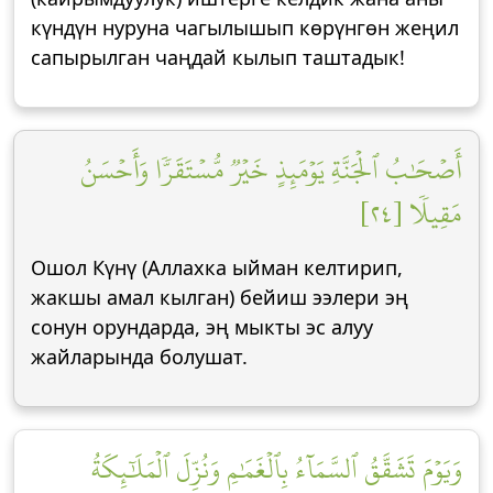
күндүн нуруна чагылышып көрүнгөн жеңил
сапырылган чаңдай кылып таштадык!
أَصۡحَٰبُ ٱلۡجَنَّةِ يَوۡمَئِذٍ خَيۡرٞ مُّسۡتَقَرّٗا وَأَحۡسَنُ
مَقِيلٗا [٢٤]
Ошол Күнү (Аллахка ыйман келтирип,
жакшы амал кылган) бейиш ээлери эң
сонун орундарда, эң мыкты эс алуу
жайларында болушат.
وَيَوۡمَ تَشَقَّقُ ٱلسَّمَآءُ بِٱلۡغَمَٰمِ وَنُزِّلَ ٱلۡمَلَٰٓئِكَةُ