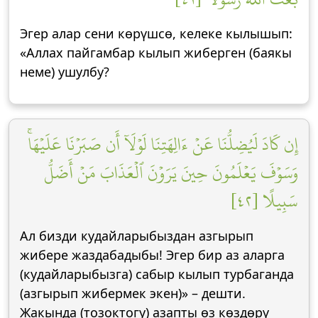
Эгер алар сени көрүшсө, келеке кылышып:
«Аллах пайгамбар кылып жиберген (баякы
неме) ушулбу?
إِن كَادَ لَيُضِلُّنَا عَنۡ ءَالِهَتِنَا لَوۡلَآ أَن صَبَرۡنَا عَلَيۡهَاۚ
وَسَوۡفَ يَعۡلَمُونَ حِينَ يَرَوۡنَ ٱلۡعَذَابَ مَنۡ أَضَلُّ
سَبِيلًا [٤٢]
Ал бизди кудайларыбыздан азгырып
жибере жаздабадыбы! Эгер бир аз аларга
(кудайларыбызга) сабыр кылып турбаганда
(азгырып жибермек экен)» – дешти.
Жакында (тозоктогу) азапты өз көздөрү