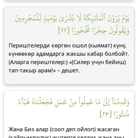
يَوۡمَ يَرَوۡنَ ٱلۡمَلَٰٓئِكَةَ لَا بُشۡرَىٰ يَوۡمَئِذٖ لِّلۡمُجۡرِمِينَ
وَيَقُولُونَ حِجۡرٗا مَّحۡجُورٗا [٢٢]
Периштелерди көргөн ошол (кыямат) күнү,
күнөөкөр адамдарга жакшы кабар болбойт.
(Аларга периштелер:) «(Силер үчүн бейиш)
тап-такыр арам!» – дешет.
وَقَدِمۡنَآ إِلَىٰ مَا عَمِلُواْ مِنۡ عَمَلٖ فَجَعَلۡنَٰهُ هَبَآءٗ
مَّنثُورًا [٢٣]
Жана Биз алар (сооп деп ойлоп) жасаган
(кайрымдуулук) иштерге келдик жана аны