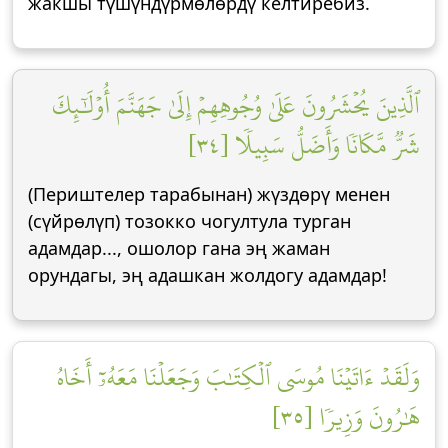
жакшы түшүндүрмөлөрдү келтиребиз.
ٱلَّذِينَ يُحۡشَرُونَ عَلَىٰ وُجُوهِهِمۡ إِلَىٰ جَهَنَّمَ أُوْلَٰٓئِكَ
شَرّٞ مَّكَانٗا وَأَضَلُّ سَبِيلٗا [٣٤]
(Периштелер тарабынан) жүздөрү менен
(сүйрөлүп) тозокко чогултула турган
адамдар..., ошолор гана эң жаман
орундагы, эң адашкан жолдогу адамдар!
وَلَقَدۡ ءَاتَيۡنَا مُوسَى ٱلۡكِتَٰبَ وَجَعَلۡنَا مَعَهُۥٓ أَخَاهُ
هَٰرُونَ وَزِيرٗا [٣٥]