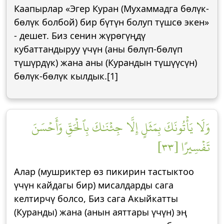
Каапырлар «Эгер Куран (Мухаммадга бөлүк-
бөлүк болбой) бир бүтүн болуп түшсө экен»
- дешет. Биз сенин жүрөгүңдү
кубаттандыруу үчүн (аны бөлүп-бөлүп
түшүрдүк) жана аны (Курандын түшүүсүн)
бөлүк-бөлүк кылдык.[1]
وَلَا يَأۡتُونَكَ بِمَثَلٍ إِلَّا جِئۡنَٰكَ بِٱلۡحَقِّ وَأَحۡسَنَ
تَفۡسِيرًا [٣٣]
Алар (мушриктер өз пикирин тастыктоо
үчүн кайдагы бир) мисалдарды сага
келтирчү болсо, Биз сага Акыйкатты
(Куранды) жана (анын аяттары үчүн) эң