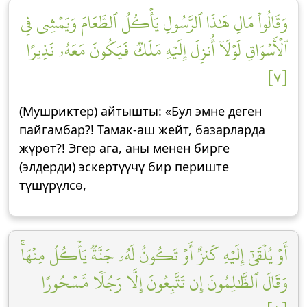
وَقَالُواْ مَالِ هَٰذَا ٱلرَّسُولِ يَأۡكُلُ ٱلطَّعَامَ وَيَمۡشِي فِي
ٱلۡأَسۡوَاقِ لَوۡلَآ أُنزِلَ إِلَيۡهِ مَلَكٞ فَيَكُونَ مَعَهُۥ نَذِيرًا
[٧]
(Мушриктер) айтышты: «Бул эмне деген
пайгамбар?! Тамак-аш жейт, базарларда
жүрөт?! Эгер ага, аны менен бирге
(элдерди) эскертүүчү бир периште
түшүрүлсө,
أَوۡ يُلۡقَىٰٓ إِلَيۡهِ كَنزٌ أَوۡ تَكُونُ لَهُۥ جَنَّةٞ يَأۡكُلُ مِنۡهَاۚ
وَقَالَ ٱلظَّٰلِمُونَ إِن تَتَّبِعُونَ إِلَّا رَجُلٗا مَّسۡحُورًا