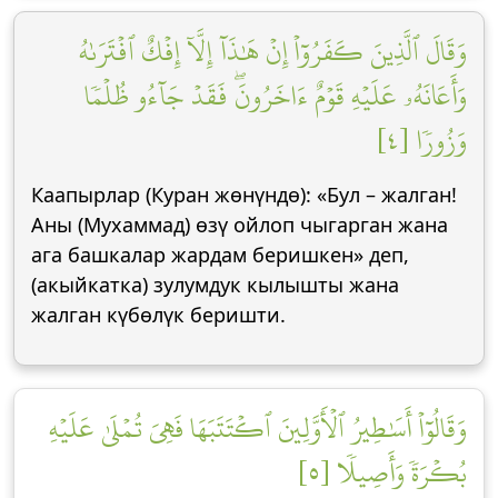
وَقَالَ ٱلَّذِينَ كَفَرُوٓاْ إِنۡ هَٰذَآ إِلَّآ إِفۡكٌ ٱفۡتَرَىٰهُ
وَأَعَانَهُۥ عَلَيۡهِ قَوۡمٌ ءَاخَرُونَۖ فَقَدۡ جَآءُو ظُلۡمٗا
وَزُورٗا [٤]
Каапырлар (Куран жөнүндө): «Бул – жалган!
Аны (Мухаммад) өзү ойлоп чыгарган жана
ага башкалар жардам беришкен» деп,
(акыйкатка) зулумдук кылышты жана
жалган күбөлүк беришти.
وَقَالُوٓاْ أَسَٰطِيرُ ٱلۡأَوَّلِينَ ٱكۡتَتَبَهَا فَهِيَ تُمۡلَىٰ عَلَيۡهِ
بُكۡرَةٗ وَأَصِيلٗا [٥]