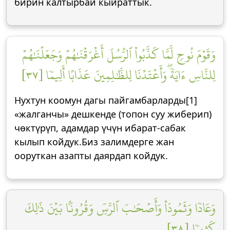
бирин калтырбай кыйраттык.
وَقَوۡمَ نُوحٖ لَّمَّا كَذَّبُواْ ٱلرُّسُلَ أَغۡرَقۡنَٰهُمۡ وَجَعَلۡنَٰهُمۡ
لِلنَّاسِ ءَايَةٗۖ وَأَعۡتَدۡنَا لِلظَّٰلِمِينَ عَذَابًا أَلِيمٗا [٣٧]
Нухтун коомун дагы пайгамбарларды[1]
«жалганчы» дешкенде (топон суу жиберип)
чөктүрүп, адамдар үчүн ибарат-сабак
кылып койдук.Биз залимдерге жан
ооруткан азапты даярдап койдук.
وَعَادٗا وَثَمُودَاْ وَأَصۡحَٰبَ ٱلرَّسِّ وَقُرُونَۢا بَيۡنَ ذَٰلِكَ
كَثِيرٗا [٣٨]