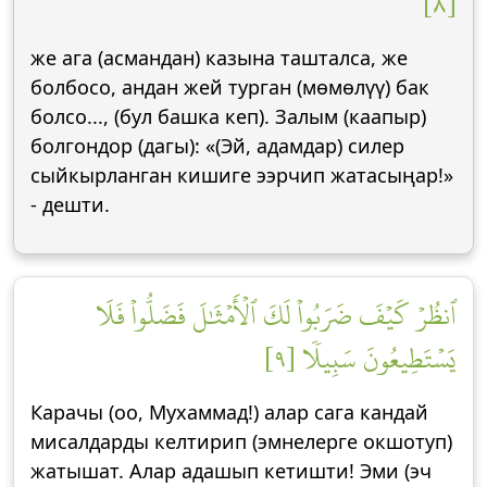
[٨]
же ага (асмандан) казына ташталса, же
болбосо, андан жей турган (мөмөлүү) бак
болсо..., (бул башка кеп). Залым (каапыр)
болгондор (дагы): «(Эй, адамдар) силер
сыйкырланган кишиге ээрчип жатасыңар!»
- дешти.
ٱنظُرۡ كَيۡفَ ضَرَبُواْ لَكَ ٱلۡأَمۡثَٰلَ فَضَلُّواْ فَلَا
يَسۡتَطِيعُونَ سَبِيلٗا [٩]
Карачы (оо, Мухаммад!) алар сага кандай
мисалдарды келтирип (эмнелерге окшотуп)
жатышат. Алар адашып кетишти! Эми (эч