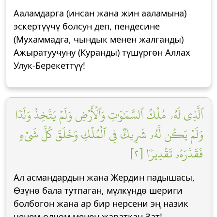
Ааламдарга (инсан жана жин ааламына)
эскертүүчү болсун деп, пендесине
(Мухаммадга, чындык менен жалганды)
Ажыратуучуну (Куранды) түшүргөн Аллах
Улук-Берекеттүү!
ٱلَّذِي لَهُۥ مُلۡكُ ٱلسَّمَٰوَٰتِ وَٱلۡأَرۡضِ وَلَمۡ يَتَّخِذۡ وَلَدٗا
وَلَمۡ يَكُن لَّهُۥ شَرِيكٞ فِي ٱلۡمُلۡكِ وَخَلَقَ كُلَّ شَيۡءٖ
فَقَدَّرَهُۥ تَقۡدِيرٗا [٢]
Ал асмандардын жана Жердин падышасы,
Өзүнө бала тутпаган, мүлкүндө шериги
болбогон жана ар бир нерсени эң назик
ченем-өлчөм менен жараткан Зат!