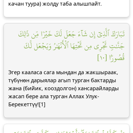
качан туура) жолду таба алышпайт.
تَبَارَكَ ٱلَّذِيٓ إِن شَآءَ جَعَلَ لَكَ خَيۡرٗا مِّن ذَٰلِكَ
جَنَّٰتٖ تَجۡرِي مِن تَحۡتِهَا ٱلۡأَنۡهَٰرُ وَيَجۡعَل لَّكَ
قُصُورَۢا [١٠]
Эгер кааласа сага мындан да жакшыраак,
түбүнөн дарыялар агып турган бактарды
жана (бийик, кооздолгон) хансарайларды
жасап бере ала турган Аллах Улук-
Берекеттүү![1]