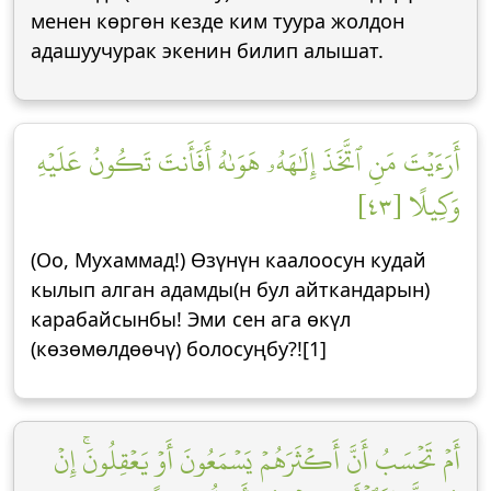
менен көргөн кезде ким туура жолдон
адашуучурак экенин билип алышат.
أَرَءَيۡتَ مَنِ ٱتَّخَذَ إِلَٰهَهُۥ هَوَىٰهُ أَفَأَنتَ تَكُونُ عَلَيۡهِ
وَكِيلًا [٤٣]
(Оо, Мухаммад!) Өзүнүн каалоосун кудай
кылып алган адамды(н бул айткандарын)
карабайсынбы! Эми сен ага өкүл
(көзөмөлдөөчү) болосуңбу?![1]
أَمۡ تَحۡسَبُ أَنَّ أَكۡثَرَهُمۡ يَسۡمَعُونَ أَوۡ يَعۡقِلُونَۚ إِنۡ