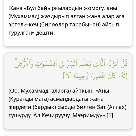
Жана «Бул байыркылардын жомогу, аны
(Мухаммад) жаздырып алган жана алар ага
эртели-кеч (бирөөлөр тарабынан) айтып
турулган» дешти.
قُلۡ أَنزَلَهُ ٱلَّذِي يَعۡلَمُ ٱلسِّرَّ فِي ٱلسَّمَٰوَٰتِ وَٱلۡأَرۡضِۚ
إِنَّهُۥ كَانَ غَفُورٗا رَّحِيمٗا [٦]
(Оо, Мухаммад, аларга) айткын: «Аны
(Куранды мага) асмандардагы жана
жердеги (бардык) сырды билген Зат (Аллах)
түшүрдү. Ал Кечирүүчү, Мээримдүү».[1]