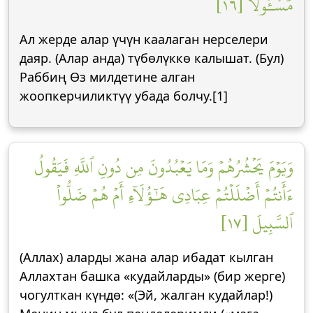
مَّسۡـُٔولٗا [١٦]
Ал жерде алар үчүн каалаган нерселери
даяр. (Алар анда) түбөлүккө калышат. (Бул)
Раббиң Өз милдетине алган
жоопкерчиликтүү убада болчу.[1]
وَيَوۡمَ يَحۡشُرُهُمۡ وَمَا يَعۡبُدُونَ مِن دُونِ ٱللَّهِ فَيَقُولُ
ءَأَنتُمۡ أَضۡلَلۡتُمۡ عِبَادِي هَٰٓؤُلَآءِ أَمۡ هُمۡ ضَلُّواْ
ٱلسَّبِيلَ [١٧]
(Аллах) аларды жана алар ибадат кылган
Аллахтан башка «кудайларды» (бир жерге)
чогулткан күндө: «(Эй, жалган кудайлар!)