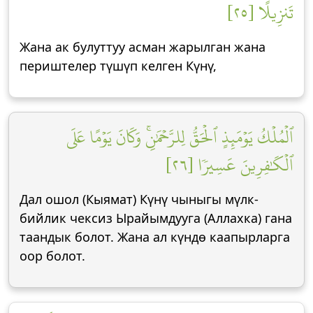
تَنزِيلًا [٢٥]
Жана ак булуттуу асман жарылган жана
периштелер түшүп келген Күнү,
ٱلۡمُلۡكُ يَوۡمَئِذٍ ٱلۡحَقُّ لِلرَّحۡمَٰنِۚ وَكَانَ يَوۡمًا عَلَى
ٱلۡكَٰفِرِينَ عَسِيرٗا [٢٦]
Дал ошол (Кыямат) Күнү чыныгы мүлк-
бийлик чексиз Ырайымдууга (Аллахка) гана
таандык болот. Жана ал күндө каапырларга
оор болот.