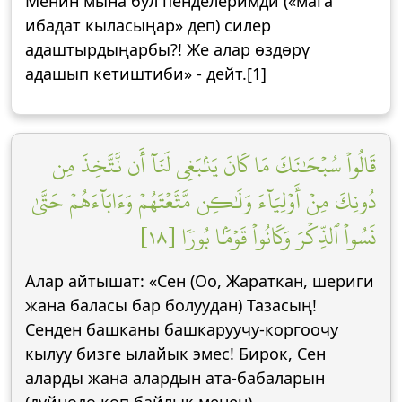
Менин мына бул пенделеримди («мага
ибадат кыласыңар» деп) силер
адаштырдыңарбы?! Же алар өздөрү
адашып кетиштиби» - дейт.[1]
قَالُواْ سُبۡحَٰنَكَ مَا كَانَ يَنۢبَغِي لَنَآ أَن نَّتَّخِذَ مِن
دُونِكَ مِنۡ أَوۡلِيَآءَ وَلَٰكِن مَّتَّعۡتَهُمۡ وَءَابَآءَهُمۡ حَتَّىٰ
نَسُواْ ٱلذِّكۡرَ وَكَانُواْ قَوۡمَۢا بُورٗا [١٨]
Алар айтышат: «Сен (Оо, Жараткан, шериги
жана баласы бар болуудан) Тазасың!
Сенден башканы башкаруучу-коргоочу
кылуу бизге ылайык эмес! Бирок, Сен
аларды жана алардын ата-бабаларын