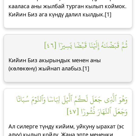
кааласа аны жылбай турган кылып коймок.
Кийин Биз ага күндү далил кылдык.[1]
ثُمَّ قَبَضۡنَٰهُ إِلَيۡنَا قَبۡضٗا يَسِيرٗا [٤٦]
Кийин Биз акырындык менен аны
(көлөкөнү) жыйнап алабыз.[1]
وَهُوَ ٱلَّذِي جَعَلَ لَكُمُ ٱلَّيۡلَ لِبَاسٗا وَٱلنَّوۡمَ سُبَاتٗا
وَجَعَلَ ٱلنَّهَارَ نُشُورٗا [٤٧]
Ал силерге түндү кийим, уйкуну ырахат (эс
алуу) кылып койду. Жана эрте мененки