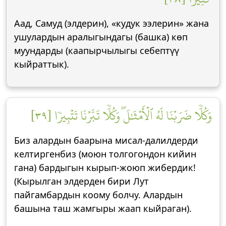
Аад, Самуд (элдерин), «кудук ээлерин» жана
ушулардын аралыгындагы (башка) көп
муундарды (каапырчылыгы себептүү
кыйраттык).
وَكُلّٗا ضَرَبۡنَا لَهُ ٱلۡأَمۡثَٰلَۖ وَكُلّٗا تَبَّرۡنَا تَتۡبِيرٗا [٣٩]
Биз алардын баарына мисал-далилдерди
келтиргенбиз (моюн толгогондон кийин
гана) бардыгын кырып-жоюп жибердик!
(Кырылган элдерден бири Лут
пайгамбардын коому болчу. Алардын
башына таш жамгыры жаап кыйраган).