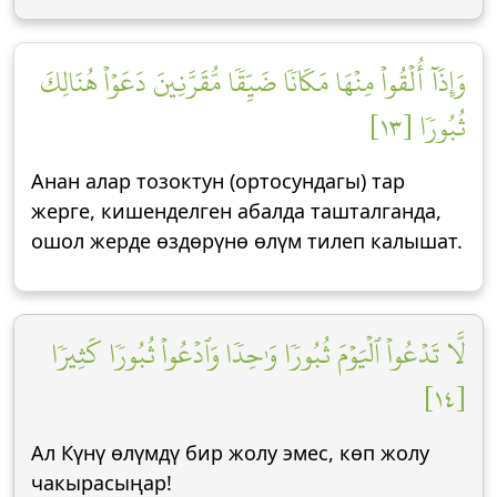
وَإِذَآ أُلۡقُواْ مِنۡهَا مَكَانٗا ضَيِّقٗا مُّقَرَّنِينَ دَعَوۡاْ هُنَالِكَ
ثُبُورٗا [١٣]
Анан алар тозоктун (ортосундагы) тар
жерге, кишенделген абалда ташталганда,
ошол жерде өздөрүнө өлүм тилеп калышат.
لَّا تَدۡعُواْ ٱلۡيَوۡمَ ثُبُورٗا وَٰحِدٗا وَٱدۡعُواْ ثُبُورٗا كَثِيرٗا
[١٤]
Ал Күнү өлүмдү бир жолу эмес, көп жолу
чакырасыңар!