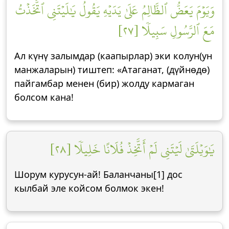
وَيَوۡمَ يَعَضُّ ٱلظَّالِمُ عَلَىٰ يَدَيۡهِ يَقُولُ يَٰلَيۡتَنِي ٱتَّخَذۡتُ
مَعَ ٱلرَّسُولِ سَبِيلٗا [٢٧]
Ал күнү залымдар (каапырлар) эки колун(ун
манжаларын) тиштеп: «Атаганат, (дүйнөдө)
пайгамбар менен (бир) жолду кармаган
болсом кана!
يَٰوَيۡلَتَىٰ لَيۡتَنِي لَمۡ أَتَّخِذۡ فُلَانًا خَلِيلٗا [٢٨]
Шорум курусун-ай! Баланчаны[1] дос
кылбай эле койсом болмок экен!