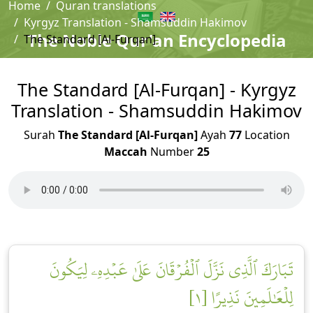
Home
Quran translations
Kyrgyz Translation - Shamsuddin Hakimov
The Noble Qur'an Encyclopedia
The Standard [Al-Furqan]
The Standard [Al-Furqan] - Kyrgyz
Translation - Shamsuddin Hakimov
Surah
The Standard [Al-Furqan]
Ayah
77
Location
Maccah
Number
25
تَبَارَكَ ٱلَّذِي نَزَّلَ ٱلۡفُرۡقَانَ عَلَىٰ عَبۡدِهِۦ لِيَكُونَ
لِلۡعَٰلَمِينَ نَذِيرًا [١]