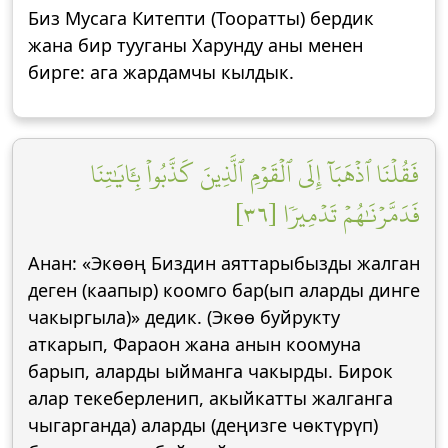
Биз Мусага Китепти (Тооратты) бердик
жана бир тууганы Харунду аны менен
бирге: ага жардамчы кылдык.
فَقُلۡنَا ٱذۡهَبَآ إِلَى ٱلۡقَوۡمِ ٱلَّذِينَ كَذَّبُواْ بِـَٔايَٰتِنَا
فَدَمَّرۡنَٰهُمۡ تَدۡمِيرٗا [٣٦]
Анан: «Экөөң Биздин аяттарыбызды жалган
деген (каапыр) коомго бар(ып аларды динге
чакыргыла)» дедик. (Экөө буйрукту
аткарып, Фараон жана анын коомуна
барып, аларды ыйманга чакырды. Бирок
алар текеберленип, акыйкатты жалганга
чыгарганда) аларды (деңизге чөктүрүп)