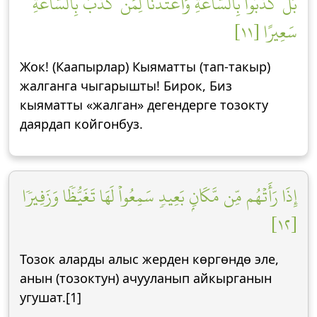
بَلۡ كَذَّبُواْ بِٱلسَّاعَةِۖ وَأَعۡتَدۡنَا لِمَن كَذَّبَ بِٱلسَّاعَةِ
سَعِيرًا [١١]
Жок! (Каапырлар) Кыяматты (тап-такыр)
жалганга чыгарышты! Бирок, Биз
кыяматты «жалган» дегендерге тозокту
даярдап койгонбуз.
إِذَا رَأَتۡهُم مِّن مَّكَانِۭ بَعِيدٖ سَمِعُواْ لَهَا تَغَيُّظٗا وَزَفِيرٗا
[١٢]
Тозок аларды алыс жерден көргөндө эле,
анын (тозоктун) ачууланып айкырганын
угушат.[1]