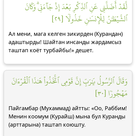
لَّقَدۡ أَضَلَّنِي عَنِ ٱلذِّكۡرِ بَعۡدَ إِذۡ جَآءَنِيۗ وَكَانَ
ٱلشَّيۡطَٰنُ لِلۡإِنسَٰنِ خَذُولٗا [٢٩]
Ал мени, мага келген зикирден (Курандан)
адаштырды! Шайтан инсанды жардамсыз
таштап коёт турбайбы!» дешет.
وَقَالَ ٱلرَّسُولُ يَٰرَبِّ إِنَّ قَوۡمِي ٱتَّخَذُواْ هَٰذَا ٱلۡقُرۡءَانَ
مَهۡجُورٗا [٣٠]
Пайгамбар (Мухаммад) айтты: «Оо, Раббим!
Менин коомум (Курайш) мына бул Куранды
(арттарына) таштап коюшту.