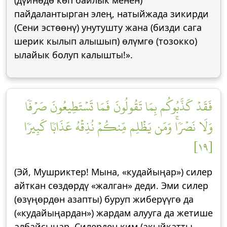
(дүйнөдө көп байлык менен)
пайдалантырган элең, натыйжада зикирди
(Сени эстөөнү) унутушту жана (бизди сага
шерик кылып алышып) өлүмгө (тозокко)
ылайык болуп калышты!».
فَقَدۡ كَذَّبُوكُم بِمَا تَقُولُونَ فَمَا تَسۡتَطِيعُونَ صَرۡفٗا
وَلَا نَصۡرٗاۚ وَمَن يَظۡلِم مِّنكُمۡ نُذِقۡهُ عَذَابٗا كَبِيرٗا
[١٩]
(Эй, Мушриктер! Мына, «кудайыңар») силер
айткан сөздөрдү «жалган» деди. Эми силер
(өзүңөрдөн азапты) буруп жиберүүгө да
(«кудайыңардан») жардам алууга да жетише
албайсыңар. Силерден ким (акыйкатты