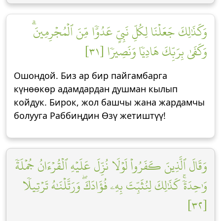
وَكَذَٰلِكَ جَعَلۡنَا لِكُلِّ نَبِيٍّ عَدُوّٗا مِّنَ ٱلۡمُجۡرِمِينَۗ
وَكَفَىٰ بِرَبِّكَ هَادِيٗا وَنَصِيرٗا [٣١]
Ошондой. Биз ар бир пайгамбарга
күнөөкөр адамдардан душман кылып
койдук. Бирок, жол башчы жана жардамчы
болууга Раббиңдин Өзү жетиштүү!
وَقَالَ ٱلَّذِينَ كَفَرُواْ لَوۡلَا نُزِّلَ عَلَيۡهِ ٱلۡقُرۡءَانُ جُمۡلَةٗ
وَٰحِدَةٗۚ كَذَٰلِكَ لِنُثَبِّتَ بِهِۦ فُؤَادَكَۖ وَرَتَّلۡنَٰهُ تَرۡتِيلٗا
[٣٢]