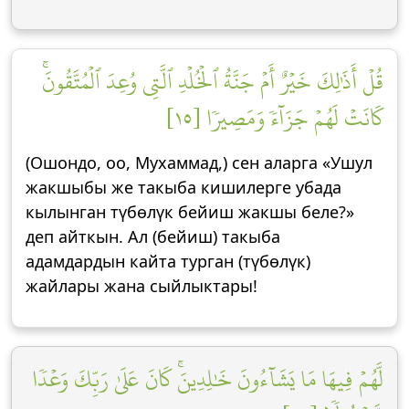
قُلۡ أَذَٰلِكَ خَيۡرٌ أَمۡ جَنَّةُ ٱلۡخُلۡدِ ٱلَّتِي وُعِدَ ٱلۡمُتَّقُونَۚ
كَانَتۡ لَهُمۡ جَزَآءٗ وَمَصِيرٗا [١٥]
(Ошондо, оо, Мухаммад,) сен аларга «Ушул
жакшыбы же такыба кишилерге убада
кылынган түбөлүк бейиш жакшы беле?»
деп айткын. Ал (бейиш) такыба
адамдардын кайта турган (түбөлүк)
жайлары жана сыйлыктары!
لَّهُمۡ فِيهَا مَا يَشَآءُونَ خَٰلِدِينَۚ كَانَ عَلَىٰ رَبِّكَ وَعۡدٗا