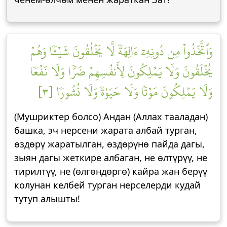
وَٱتَّخَذُواْ مِن دُونِهِۦٓ ءَالِهَةٗ لَّا يَخۡلُقُونَ شَيۡـٔٗا وَهُمۡ
يُخۡلَقُونَ وَلَا يَمۡلِكُونَ لِأَنفُسِهِمۡ ضَرّٗا وَلَا نَفۡعٗا
وَلَا يَمۡلِكُونَ مَوۡتٗا وَلَا حَيَوٰةٗ وَلَا نُشُورٗا [٣]
(Мушриктер болсо) Андан (Аллах тааладан)
башка, эч нерсени жарата албай турган,
өздөрү жаратылган, өздөрүнө пайда дагы,
зыян дагы жеткире албаган, не өлтүрүү, не
тирилтүү, не (өлгөндөргө) кайра жан берүү
колунан келбей турган нерселерди кудай
тутуп алышты!