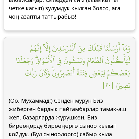
четке кагып) зулумдук кылган болсо, ага
чоң азапты таттырабыз!
وَمَآ أَرۡسَلۡنَا قَبۡلَكَ مِنَ ٱلۡمُرۡسَلِينَ إِلَّآ إِنَّهُمۡ
لَيَأۡكُلُونَ ٱلطَّعَامَ وَيَمۡشُونَ فِي ٱلۡأَسۡوَاقِۗ وَجَعَلۡنَا
بَعۡضَكُمۡ لِبَعۡضٖ فِتۡنَةً أَتَصۡبِرُونَۗ وَكَانَ رَبُّكَ
بَصِيرٗا [٢٠]
(Оо, Мухаммад!) Сенден мурун Биз
жиберген бардык пайгамбарлар тамак-аш
жеп, базарларда жүрүшкөн. Биз
бирөөңөрдү бирөөңөргө сыноо кылып
койдук. (Бул сыноолорго) сабыр кыла