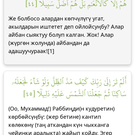
هُمۡ إِلَّا كَٱلۡأَنۡعَٰمِ بَلۡ هُمۡ أَضَلُّ سَبِيلًا [٤٤]
Же болбосо алардан көпчүлүгү угат,
акылдарын иштетет деп ойлойсуңбу? Алар
айбан сыяктуу болуп калган. Жок! Алар
(жүргөн жолунда) айбандан да
адашуучураак![1]
أَلَمۡ تَرَ إِلَىٰ رَبِّكَ كَيۡفَ مَدَّ ٱلظِّلَّ وَلَوۡ شَآءَ لَجَعَلَهُۥ
سَاكِنٗا ثُمَّ جَعَلۡنَا ٱلشَّمۡسَ عَلَيۡهِ دَلِيلٗا [٤٥]
(Оо, Мухаммад!) Раббиңди(н кудуретин)
көрбөйсүңбү: (жер бетине) кантип
көлөкөнү (таң аткандан күн чыкканга
чейинки аралыкта) жайып койду. Эгер