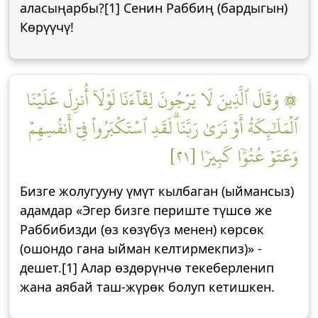
аласыңарбы?[1] Сенин Раббиң (бардыгын)
Көрүүчү!
۞ وَقَالَ ٱلَّذِينَ لَا يَرۡجُونَ لِقَآءَنَا لَوۡلَآ أُنزِلَ عَلَيۡنَا
ٱلۡمَلَٰٓئِكَةُ أَوۡ نَرَىٰ رَبَّنَاۗ لَقَدِ ٱسۡتَكۡبَرُواْ فِيٓ أَنفُسِهِمۡ
وَعَتَوۡ عُتُوّٗا كَبِيرٗا [٢١]
Бизге жолугууну үмүт кылбаган (ыймансыз)
адамдар «Эгер бизге периште түшсө же
Раббибизди (өз көзүбүз менен) көрсөк
(ошондо гана ыйман келтирмекпиз)» -
дешет.[1] Алар өздөрүнчө текеберленип
жана аябай таш-жүрөк болуп кетишкен.