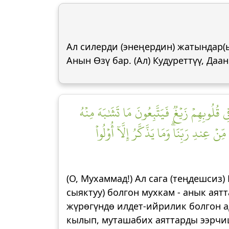
Ал силерди (энеңердин) жатындар(ы
Анын Өзү бар. (Ал) Кудуреттүү, Да
قُلُوبِهِمۡ زَيۡغٞ فَيَتَّبِعُونَ مَا تَشَٰبَهَ مِنۡهُ
ِنۡ عِندِ رَبِّنَاۗ وَمَا يَذَّكَّرُ إِلَّآ أُوْلُواْ
(О, Мухаммад!) Ал сага (теңдешсиз
сыяктуу) болгон мухкам - анык аят
жүрөгүндө илдет-ийрилик болгон а
кылып, муташабих аяттарды ээрчише