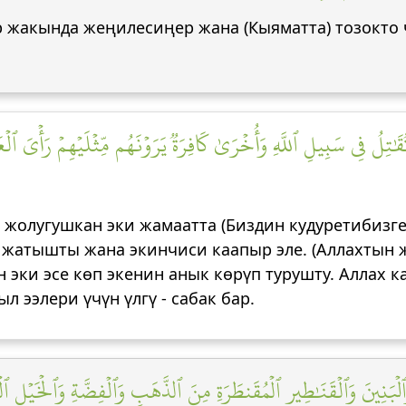
ер жакында жеңилесиңер жана (Кыяматта) тозокто
َٰتِلُ فِي سَبِيلِ ٱللَّهِ وَأُخۡرَىٰ كَافِرَةٞ يَرَوۡنَهُم مِّثۡلَيۡهِمۡ رَأۡيَ ٱلۡعَيۡ
) жолугушкан эки жамаатта (Биздин кудуретибизге)
 жатышты жана экинчиси каапыр эле. (Аллахтын 
 эки эсе көп экенин анык көрүп турушту. Аллах 
 ээлери үчүн үлгү - сабак бар.
َنِينَ وَٱلۡقَنَٰطِيرِ ٱلۡمُقَنطَرَةِ مِنَ ٱلذَّهَبِ وَٱلۡفِضَّةِ وَٱلۡخَيۡلِ ٱلۡمُس