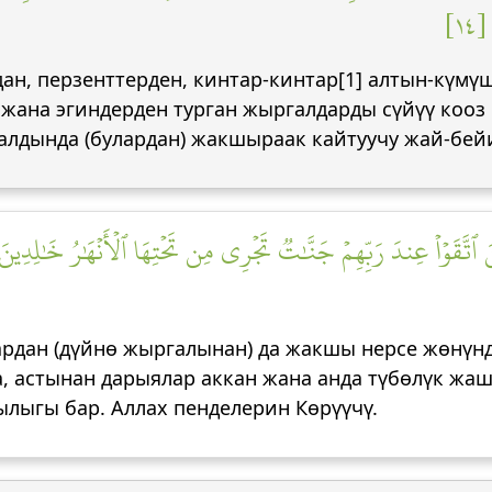
١٤
дан, перзенттерден, кинтар-кинтар[1] алтын-күмү
 жана эгиндерден турган жыргалдарды сүйүү кооз к
алдында (булардан) жакшыраак кайтуучу жай-бей
قَوۡاْ عِندَ رَبِّهِمۡ جَنَّٰتٞ تَجۡرِي مِن تَحۡتِهَا ٱلۡأَنۡهَٰرُ خَٰلِدِينَ فِيهَا
ңардан (дүйнө жыргалынан) да жакшы нерсе жөнүн
 астынан дарыялар аккан жана анда түбөлүк жаш
лыгы бар. Аллах пенделерин Көрүүчү.