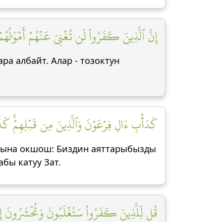
إِنَّ ٱلَّذِينَ كَفَرُواْ لَن تُغۡنِيَ عَنۡهُمۡ أَمۡوَٰلُهُمۡ و]
ра албайт. Алар - тозоктун
كَدَأۡبِ ءَالِ فِرۡعَوۡنَ وَٱلَّذِينَ مِن قَبۡلِهِمۡۚ كَذَّبُو]
лына окшош: Биздин аяттарыбызды
абы катуу Зат.
قُل لِّلَّذِينَ كَفَرُواْ سَتُغۡلَبُونَ وَتُحۡشَرُونَ إِلَى]