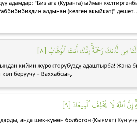
үү адамдар: "Биз ага (Куранга) ыйман келтирген
Раббибибиздин алдынан (келген акыйкат)" дешет. 
 لَنَا مِن لَّدُنكَ رَحۡمَةًۚ إِنَّكَ أَنتَ ٱلۡوَهَّابُ [٨
ганыңдан кийин жүрөктөрүбүздү адаштырба! Жана
и көп берүүчү – Ваххабсың.
ۚ إِنَّ ٱللَّهَ لَا يُخۡلِفُ ٱلۡمِيعَادَ [٩
мдарды, анда шек-күмөн болбогон (Кыямат) Күн үчү