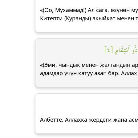
«(Оо, Мухаммад!) Ал сага, өзүнөн 
Китепти (Куранды) акыйкат менен 
ذُو ٱنتِقَامٍ [٤
«(Эми, чындык менен жалгандын ар
адамдар үчүн катуу азап бар. Аллах 
Албетте, Аллахка жердеги жана ас