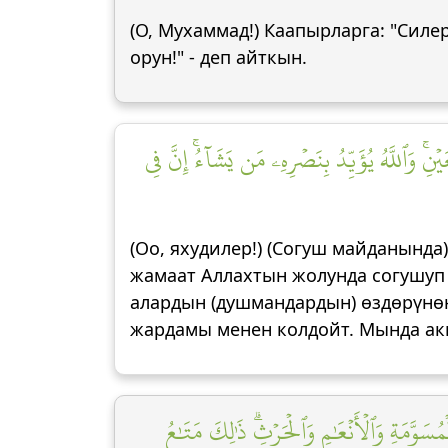
(О, Мухаммад!) Каапырларга: "Сил
орун!" - деп айткын.
نِۚ وَٱللَّهُ يُؤَيِّدُ بِنَصۡرِهِۦ مَن يَشَآءُۚ إِنَّ فِي
(Оо, яхудилер!) (Согуш майданында
жамаат Аллахтын жолунда согушуп
алардын (душмандардын) өздөрүнөн
жардамы менен колдойт. Мында акыл
َوَّمَةِ وَٱلۡأَنۡعَٰمِ وَٱلۡحَرۡثِۗ ذَٰلِكَ مَتَٰعُ