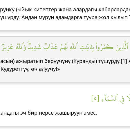
мурунку (ыйык китептер жана алардагы кабарларда
түшүрдү. Андан мурун адамдарга туура жол кылып
ٱلَّذِينَ كَفَرُواْ بِـَٔايَٰتِ ٱللَّهِ لَهُمۡ عَذَابٞ شَدِيدٞۗ وَٱللَّهُ عَزِيزٞ 
асын) ажыратып берүүчүнү (Куранды) түшүрдү.[1]
Кудуреттүү, өч алуучу!»
َا فِي ٱلسَّمَآءِ [٥
мандагы эч бир нерсе жашыруун эмес.