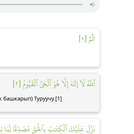
الٓمٓ [١]
ٱللَّهُ لَآ إِلَٰهَ إِلَّا هُوَ ٱلۡحَيُّ ٱلۡقَيُّومُ [٢]
 башкарып) Туруучу.[1]
نَزَّلَ عَلَيۡكَ ٱلۡكِتَٰبَ بِٱلۡحَقِّ مُصَدِّقٗا لِّمَا بَيۡن]