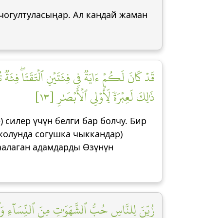
 чогултуласыңар. Ал кандай жаман
قَدۡ كَانَ لَكُمۡ ءَايَةٞ فِي فِئَتَيۡنِ ٱلۡتَقَتَاۖ فِئَةٞ تُق
ذَٰلِكَ لَعِبۡرَةٗ لِّأُوْلِي ٱلۡأَبۡصَٰرِ [١٣]
 силер үчүн белги бар болчу. Бир
жолунда согушка чыккандар)
каалаган адамдарды Өзүнүн
زُيِّنَ لِلنَّاسِ حُبُّ ٱلشَّهَوَٰتِ مِنَ ٱلنِّسَآءِ وَٱلۡب