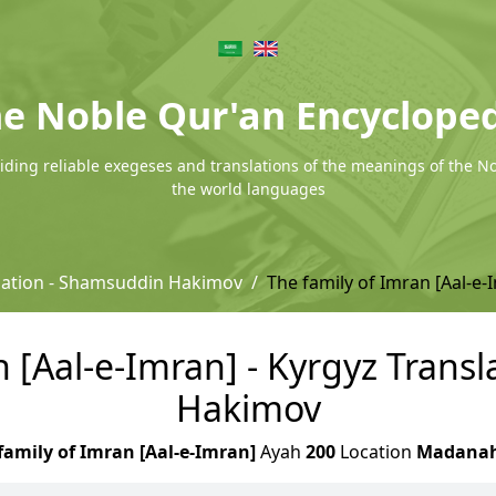
e Noble Qur'an Encyclope
ding reliable exegeses and translations of the meanings of the N
the world languages
lation - Shamsuddin Hakimov
The family of Imran [Aal-e-
n [Aal-e-Imran] - Kyrgyz Trans
Hakimov
family of Imran [Aal-e-Imran]
Ayah
200
Location
Madana