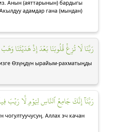
биз. Анын (аяттарынын) бардыгы
Акылдуу адамдар гана (мындан)
رَبَّنَا لَا تُزِغۡ قُلُوبَنَا بَعۡدَ إِذۡ هَدَيۡتَنَا وَهَبۡ]
 бизге Өзүңдүн ырайым-рахматыңды
رَبَّنَآ إِنَّكَ جَامِعُ ٱلنَّاسِ لِيَوۡمٖ لَّا رَيۡبَ فِيهِ]
н чогултуучусуң. Аллах эч качан