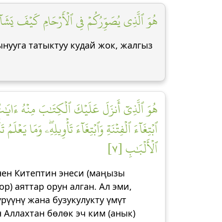
هُوَ ٱلَّذِي يُصَوِّرُكُمۡ فِي ٱلۡأَرۡحَامِ كَيۡفَ يَشَآءُۚ]
ынууга татыктуу кудай жок, жалгыз
هُوَ ٱلَّذِيٓ أَنزَلَ عَلَيۡكَ ٱلۡكِتَٰبَ مِنۡهُ ءَايَٰتٞ م
ٱبۡتِغَآءَ ٱلۡفِتۡنَةِ وَٱبۡتِغَآءَ تَأۡوِيلِهِۦۖ وَمَا يَعۡلَمُ 
ٱلۡأَلۡبَٰبِ [٧]
инен Китептин энеси (маңызы
р) аяттар орун алган. Ал эми,
рүүнү жана бузукулукту үмүт
 Аллахтан бөлөк эч ким (анык)