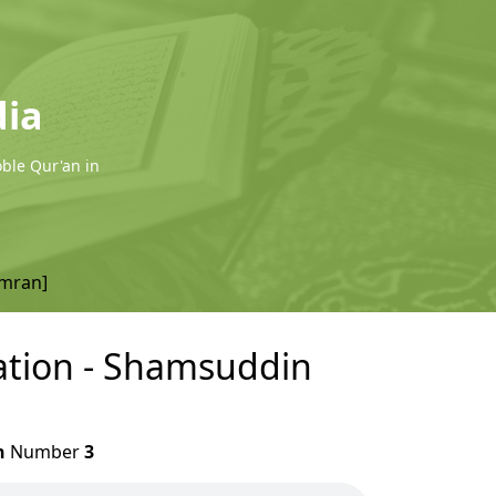
dia
oble Qur'an in
Imran]
lation - Shamsuddin
h
Number
3