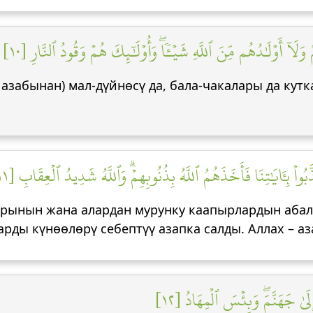
َلَآ أَوۡلَٰدُهُم مِّنَ ٱللَّهِ شَيۡـٔٗاۖ وَأُوْلَٰٓئِكَ هُمۡ وَقُودُ ٱلنَّارِ [١٠
забынан) мал-дүйнөсү да, бала-чакалары да кутка
اْ بِـَٔايَٰتِنَا فَأَخَذَهُمُ ٱللَّهُ بِذُنُوبِهِمۡۗ وَٱللَّهُ شَدِيدُ ٱلۡعِقَابِ [١١
арынын жана алардан мурунку каапырлардын аба
рды күнөөлөрү себептүү азапка салды. Аллах – аз
ٰ جَهَنَّمَۖ وَبِئۡسَ ٱلۡمِهَادُ [١٢