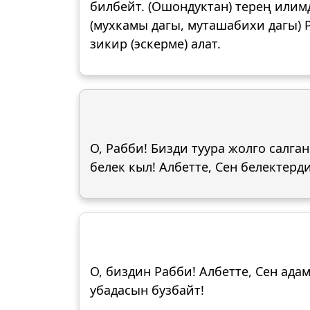
билбейт. (Ошондуктан) терең илимд
(мухкамы дагы, муташабихи дагы) 
зикир (эскерме) алат.
О, Рабби! Бизди туура жолго сал
белек кыл! Албетте, Сен белектерд
О, биздин Рабби! Албетте, Сен ада
убадасын бузбайт!