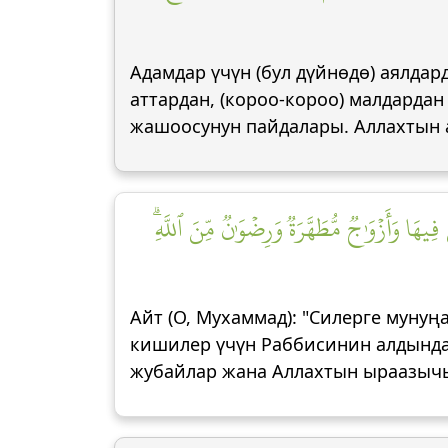
Адамдар үчүн (бул дүйнөдө) аялдар
аттардан, (короо-короо) малдардан
жашоосунун пайдалары. Аллахтын 
۞  وَأَزۡوَٰجٞ مُّطَهَّرَةٞ وَرِضۡوَٰنٞ مِّنَ ٱللَّهِۗ
Айт (О, Мухаммад): "Силерге муну
кишилер үчүн Раббисинин алдында,
жубайлар жана Аллахтын ыраазычы