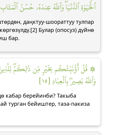
ٱلۡحَيَوٰةِ ٱلدُّنۡيَاۖ وَٱللَّهُ عِندَهُۥ حُسۡنُ ٱلۡمَـَٔابِ []
штөрдөн, даңктуу-шоораттуу тулпар
өргөзүлдү.[2] Булар (опосуз) дүйнө
иш бар.
قُلۡ أَؤُنَبِّئُكُم بِخَيۡرٖ مِّن ذَٰلِكُمۡۖ لِلَّذِينَ ٱتَّ
وَٱللَّهُ بَصِيرُۢ بِٱلۡعِبَادِ [١٥]
дө кабар берейинби? Такыба
ай турган бейиштер, таза-пакиза