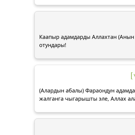
Каапыр адамдарды Аллахтан (Анын а
отундары!
(Алардын абалы) Фараондун адамд
жалганга чыгарышты эле, Аллах ала