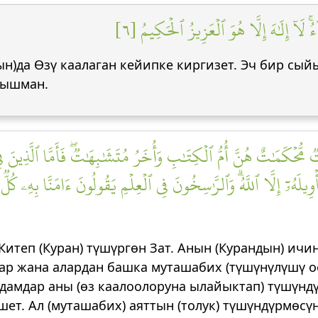
 لَآ إِلَٰهَ إِلَّا هُوَ ٱلۡعَزِيزُ ٱلۡحَكِيمُ [٦
н)да Өзү каалаган кейипке киргизет. Эч бир сый
анышман.
ُّحۡكَمَٰتٌ هُنَّ أُمُّ ٱلۡكِتَٰبِ وَأُخَرُ مُتَشَٰبِهَٰتٞۖ فَأَمَّا ٱلَّذِينَ فِي 
تَأۡوِيلَهُۥٓ إِلَّا ٱللَّهُۗ وَٱلرَّٰسِخُونَ فِي ٱلۡعِلۡمِ يَقُولُونَ ءَامَنَّا بِهِۦ كُلّٞ مّ
) Китеп (Куран) түшүргөн Зат. Анын (Курандын) ич
тар жана алардан башка муташабих (түшүнүлүшү оо
дамдар аны (өз каалоолоруна ылайыктап) түшүндү
т. Ал (муташабих) аяттын (толук) түшүндүрмөсүн