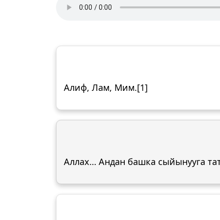
Алиф, Лам, Мим.[1]
Аллах… Андан башка сыйынууга таты