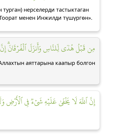
н турган) нерселерди тастыктаган
 Тоорат менен Инжилди түшүргөн».
مِن قَبۡلُ هُدٗى لِّلنَّاسِ وَأَنزَلَ ٱلۡفُرۡقَانَۗ إِنَّ ]
 Аллахтын аяттарына каапыр болгон
إِنَّ ٱللَّهَ لَا يَخۡفَىٰ عَلَيۡهِ شَيۡءٞ فِي ٱلۡأَرۡضِ وَل]