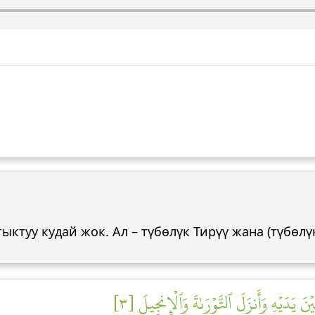
ктуу кудай жок. Ал – түбөлүк Тирүү жана (түбөлүк
َ يَدَيۡهِ وَأَنزَلَ ٱلتَّوۡرَىٰةَ وَٱلۡإِنجِيلَ [٣