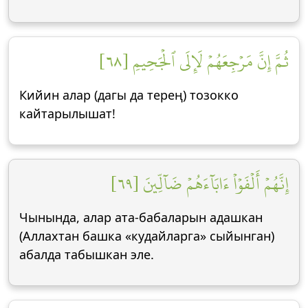
ثُمَّ إِنَّ مَرۡجِعَهُمۡ لَإِلَى ٱلۡجَحِيمِ [٦٨]
Кийин алар (дагы да терең) тозокко
кайтарылышат!
إِنَّهُمۡ أَلۡفَوۡاْ ءَابَآءَهُمۡ ضَآلِّينَ [٦٩]
Чынында, алар ата-бабаларын адашкан
(Аллахтан башка «кудайларга» сыйынган)
абалда табышкан эле.