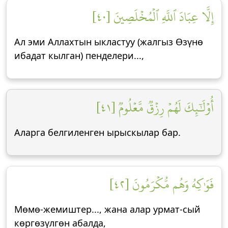
إِلَّا عِبَادَ ٱللَّهِ ٱلۡمُخۡلَصِينَ [٤٠]
Ал эми Аллахтын ыкластуу (жалгыз Өзүнө
ибадат кылган) пенделери...,
أُوْلَٰٓئِكَ لَهُمۡ رِزۡقٞ مَّعۡلُومٞ [٤١]
Аларга белгиленген ырыскылар бар.
فَوَٰكِهُ وَهُم مُّكۡرَمُونَ [٤٢]
Мөмө-жемиштер..., жана алар урмат-сый
көргөзүлгөн абалда,