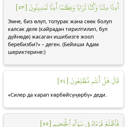
أَءِذَا مِتۡنَا وَكُنَّا تُرَابٗا وَعِظَٰمًا أَءِنَّا لَمَدِينُونَ [٥٣]
Эмне, биз өлүп, топурак жана сөөк болуп
калсак деле (кайрадан тирилтилип, бул
дүйнөдө) жасаган ишибизге жооп
беребизби?» – деген. (Бейиши Адам
шериктерине:)
قَالَ هَلۡ أَنتُم مُّطَّلِعُونَ [٥٤]
«Силер да карап көрбөйсүңөрбү» деди.
فَٱطَّلَعَ فَرَءَاهُ فِي سَوَآءِ ٱلۡجَحِيمِ [٥٥]