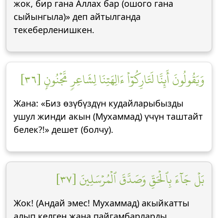
жок, бир гана Аллах бар (ошого гана
сыйынгыла)» деп айтылганда
текеберленишкен.
وَيَقُولُونَ أَئِنَّا لَتَارِكُوٓاْ ءَالِهَتِنَا لِشَاعِرٖ مَّجۡنُونِۭ [٣٦]
Жана: «Биз өзүбүздүн кудайларыбызды
ушул жинди акын (Мухаммад) үчүн таштайт
белек?!» дешет (болчу).
بَلۡ جَآءَ بِٱلۡحَقِّ وَصَدَّقَ ٱلۡمُرۡسَلِينَ [٣٧]
Жок! (Андай эмес! Мухаммад) акыйкатты
алып келген жана пайгамбарларды