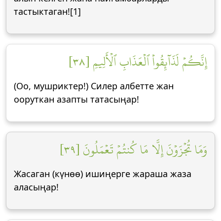
тастыктаган![1]
إِنَّكُمۡ لَذَآئِقُواْ ٱلۡعَذَابِ ٱلۡأَلِيمِ [٣٨]
(Оо, мушриктер!) Силер албетте жан
ооруткан азапты татасыңар!
وَمَا تُجۡزَوۡنَ إِلَّا مَا كُنتُمۡ تَعۡمَلُونَ [٣٩]
Жасаган (күнөө) ишиңерге жараша жаза
аласыңар!