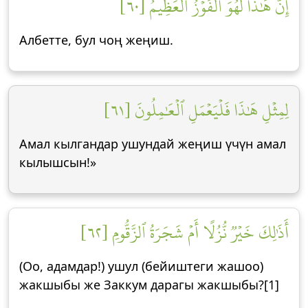
إِنَّ هَٰذَا لَهُوَ ٱلۡفَوۡزُ ٱلۡعَظِيمُ [٦٠]
Албетте, бул чоң жеңиш.
لِمِثۡلِ هَٰذَا فَلۡيَعۡمَلِ ٱلۡعَٰمِلُونَ [٦١]
Амал кылгандар ушундай жеңиш үчүн амал
кылышсын!»
أَذَٰلِكَ خَيۡرٞ نُّزُلًا أَمۡ شَجَرَةُ ٱلزَّقُّومِ [٦٢]
(Оо, адамдар!) ушул (бейиштеги жашоо)
жакшыбы же Заккум дарагы жакшыбы?[1]