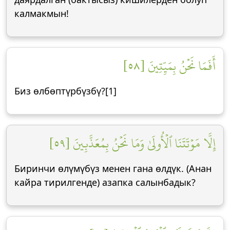
калмакмын!
أَفَمَا نَحۡنُ بِمَيِّتِينَ [٥٨]
Биз өлбөптүрбүзбү?[1]
إِلَّا مَوۡتَتَنَا ٱلۡأُولَىٰ وَمَا نَحۡنُ بِمُعَذَّبِينَ [٥٩]
Биринчи өлүмүбүз менен гана өлдүк. (Анан
кайра тирилгенде) азапка салынбадык?