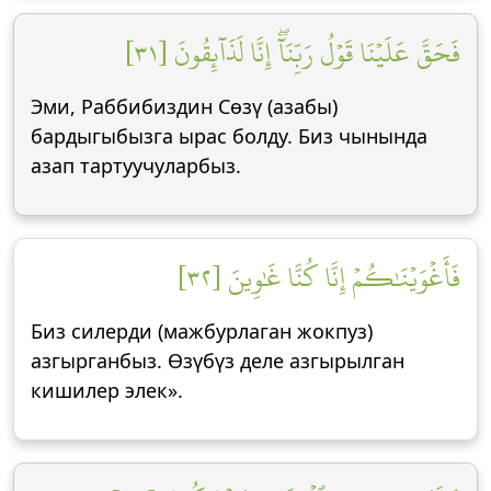
فَحَقَّ عَلَيۡنَا قَوۡلُ رَبِّنَآۖ إِنَّا لَذَآئِقُونَ [٣١]
Эми, Раббибиздин Сөзү (азабы)
бардыгыбызга ырас болду. Биз чынында
азап тартуучуларбыз.
فَأَغۡوَيۡنَٰكُمۡ إِنَّا كُنَّا غَٰوِينَ [٣٢]
Биз силерди (мажбурлаган жокпуз)
азгырганбыз. Өзүбүз деле азгырылган
кишилер элек».