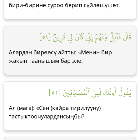
бири-бирине суроо берип сүйлөшүшөт.
قَالَ قَآئِلٞ مِّنۡهُمۡ إِنِّي كَانَ لِي قَرِينٞ [٥١]
Алардан бирөөсү айтты: «Менин бир
жакын таанышым бар эле.
يَقُولُ أَءِنَّكَ لَمِنَ ٱلۡمُصَدِّقِينَ [٥٢]
Ал (мага): «Сен (кайра тирилүүнү)
тастыктоочулардансыңбы?