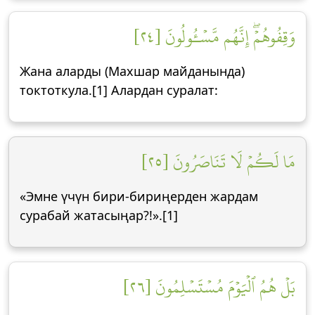
وَقِفُوهُمۡۖ إِنَّهُم مَّسۡـُٔولُونَ [٢٤]
Жана аларды (Махшар майданында)
токтоткула.[1] Алардан суралат:
مَا لَكُمۡ لَا تَنَاصَرُونَ [٢٥]
«Эмне үчүн бири-бириңерден жардам
сурабай жатасыңар?!».[1]
بَلۡ هُمُ ٱلۡيَوۡمَ مُسۡتَسۡلِمُونَ [٢٦]