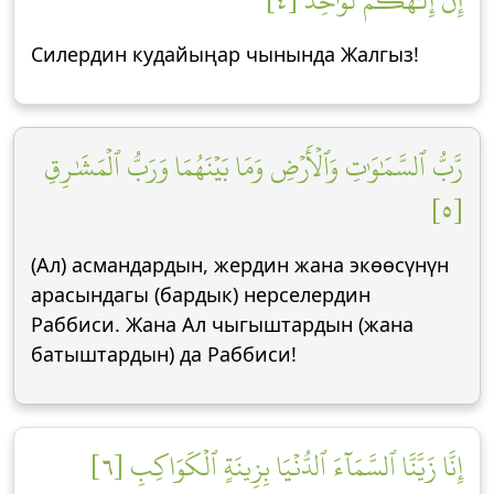
إِنَّ إِلَٰهَكُمۡ لَوَٰحِدٞ [٤]
Силердин кудайыңар чынында Жалгыз!
رَّبُّ ٱلسَّمَٰوَٰتِ وَٱلۡأَرۡضِ وَمَا بَيۡنَهُمَا وَرَبُّ ٱلۡمَشَٰرِقِ
[٥]
(Ал) асмандардын, жердин жана экөөсүнүн
арасындагы (бардык) нерселердин
Раббиси. Жана Ал чыгыштардын (жана
батыштардын) да Раббиси!
إِنَّا زَيَّنَّا ٱلسَّمَآءَ ٱلدُّنۡيَا بِزِينَةٍ ٱلۡكَوَاكِبِ [٦]