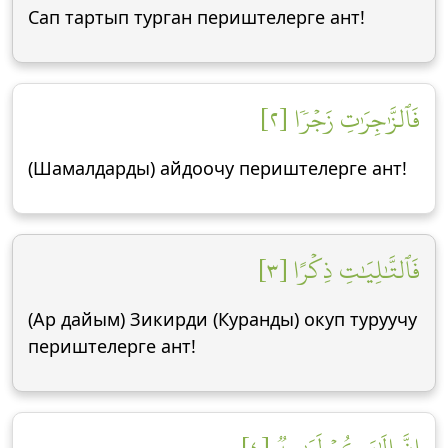
Сап тартып турган периштелерге ант!
فَٱلزَّٰجِرَٰتِ زَجۡرٗا [٢]
(Шамалдарды) айдоочу периштелерге ант!
فَٱلتَّٰلِيَٰتِ ذِكۡرًا [٣]
(Ар дайым) Зикирди (Куранды) окуп туруучу
периштелерге ант!