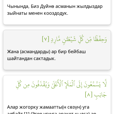
Чынында, Биз Дүйнө асманын жылдыздар
зыйнаты менен кооздодук.
وَحِفۡظٗا مِّن كُلِّ شَيۡطَٰنٖ مَّارِدٖ [٧]
Жана (асмандарды) ар бир бейбаш
шайтандан сактадык.
لَّا يَسَّمَّعُونَ إِلَى ٱلۡمَلَإِ ٱلۡأَعۡلَىٰ وَيُقۡذَفُونَ مِن كُلِّ
جَانِبٖ [٨]
Алар жогорку жамаатты(н сөзүн) уга
албайт.[1] (Эгер угууга аракет кылса) ар