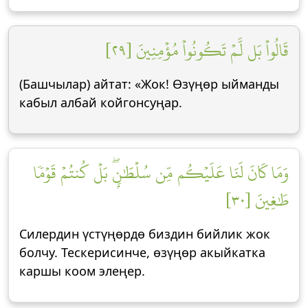
قَالُواْ بَل لَّمۡ تَكُونُواْ مُؤۡمِنِينَ [٢٩]
(Башчылар) айтат: «Жок! Өзүңөр ыйманды
кабыл албай койгонсуңар.
وَمَا كَانَ لَنَا عَلَيۡكُم مِّن سُلۡطَٰنِۭۖ بَلۡ كُنتُمۡ قَوۡمٗا
طَٰغِينَ [٣٠]
Силердин үстүңөрдө биздин бийлик жок
болчу. Тескерисинче, өзүңөр акыйкатка
каршы коом элеңер.