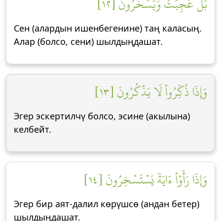
بَلۡ عَجِبۡتَ وَيَسۡخَرُونَ [١٢]
Сен (алардын ишенбегенине) таң каласың.
Алар (болсо, сени) шылдыңдашат.
وَإِذَا ذُكِّرُواْ لَا يَذۡكُرُونَ [١٣]
Эгер эскертилчү болсо, эсине (акылына)
келбейт.
وَإِذَا رَأَوۡاْ ءَايَةٗ يَسۡتَسۡخِرُونَ [١٤]
Эгер бир аят-далил көрүшсө (андан бетер)
шылдыңдашат.