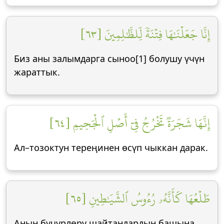
إِنَّا جَعَلۡنَٰهَا فِتۡنَةٗ لِّلظَّٰلِمِينَ [٦٣]
Биз аны залымдарга сыноо[1] болушу үчүн
жараттык.
إِنَّهَا شَجَرَةٞ تَخۡرُجُ فِيٓ أَصۡلِ ٱلۡجَحِيمِ [٦٤]
Ал–тозоктун тереңинен өсүп чыккан дарак.
طَلۡعُهَا كَأَنَّهُۥ رُءُوسُ ٱلشَّيَٰطِينِ [٦٥]
Анын бүчүрлөрү шайтандардын башына