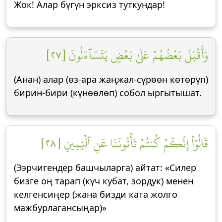
Жок! Алар бүгүн эрксиз туткундар!
وَأَقۡبَلَ بَعۡضُهُمۡ عَلَىٰ بَعۡضٖ يَتَسَآءَلُونَ [٢٧]
(Анан) алар (өз-ара жаңжал-сүрөөн көтөрүп)
бирин-бири (күнөөлөп) собол ыргытышат.
قَالُوٓاْ إِنَّكُمۡ كُنتُمۡ تَأۡتُونَنَا عَنِ ٱلۡيَمِينِ [٢٨]
(Ээрчигендер башчыларга) айтат: «Силер
бизге оң тарап (күч кубат, зордук) менен
келгенсиңер (жана бизди ката жолго
мажбурлагансыңар)»