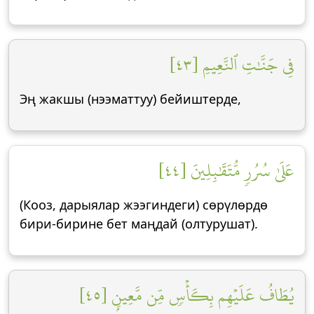
فِي جَنَّٰتِ ٱلنَّعِيمِ [٤٣]
Эң жакшы (нээматтуу) бейиштерде,
عَلَىٰ سُرُرٖ مُّتَقَٰبِلِينَ [٤٤]
(Кооз, дарыялар жээгиндеги) сөрүлөрдө
бири-бирине бет маңдай (олтурушат).
يُطَافُ عَلَيۡهِم بِكَأۡسٖ مِّن مَّعِينِۭ [٤٥]