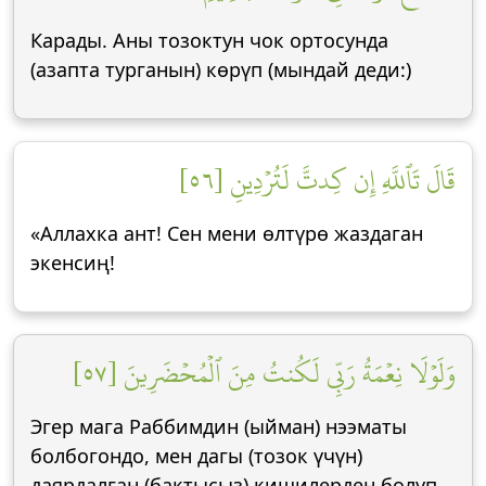
Карады. Аны тозоктун чок ортосунда
(азапта турганын) көрүп (мындай деди:)
قَالَ تَٱللَّهِ إِن كِدتَّ لَتُرۡدِينِ [٥٦]
«Аллахка ант! Сен мени өлтүрө жаздаган
экенсиң!
وَلَوۡلَا نِعۡمَةُ رَبِّي لَكُنتُ مِنَ ٱلۡمُحۡضَرِينَ [٥٧]
Эгер мага Раббимдин (ыйман) нээматы
болбогондо, мен дагы (тозок үчүн)
даярдалган (бактысыз) кишилерден болуп