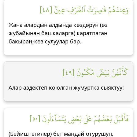
وَعِندَهُمۡ قَٰصِرَٰتُ ٱلطَّرۡفِ عِينٞ [٤٨]
Жана алардын алдында көздөрүн (өз
жубайынан башкаларга) каратпаган
бакыраң-көз сулуулар бар.
كَأَنَّهُنَّ بَيۡضٞ مَّكۡنُونٞ [٤٩]
Алар аздектеп коюлган жумуртка сыяктуу!
فَأَقۡبَلَ بَعۡضُهُمۡ عَلَىٰ بَعۡضٖ يَتَسَآءَلُونَ [٥٠]
(Бейиштегилер) бет маңдай отурушуп,