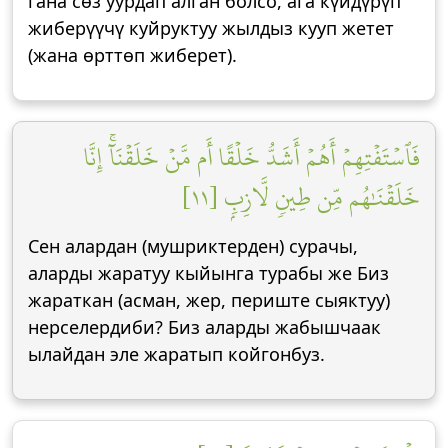
гана сөз уурдап алган болсо, ага күйдүрүп
жиберүүчү куйруктуу жылдыз кууп жетет
(жана өрттөп жиберет).
فَٱسۡتَفۡتِهِمۡ أَهُمۡ أَشَدُّ خَلۡقًا أَم مَّنۡ خَلَقۡنَآۚ إِنَّا
خَلَقۡنَٰهُم مِّن طِينٖ لَّازِبِۭ [١١]
Сен алардан (мушриктерден) сурачы,
аларды жаратуу кыйынга турабы же Биз
жараткан (асман, жер, периште сыяктуу)
нерселердиби? Биз аларды жабышчаак
ылайдан эле жаратып койгонбуз.