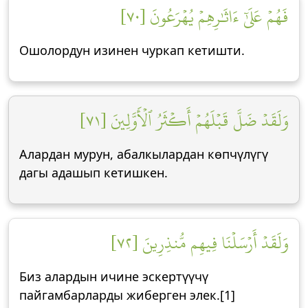
فَهُمۡ عَلَىٰٓ ءَاثَٰرِهِمۡ يُهۡرَعُونَ [٧٠]
Ошолордун изинен чуркап кетишти.
وَلَقَدۡ ضَلَّ قَبۡلَهُمۡ أَكۡثَرُ ٱلۡأَوَّلِينَ [٧١]
Алардан мурун, абалкылардан көпчүлүгү
дагы адашып кетишкен.
وَلَقَدۡ أَرۡسَلۡنَا فِيهِم مُّنذِرِينَ [٧٢]
Биз алардын ичине эскертүүчү
пайгамбарларды жиберген элек.[1]