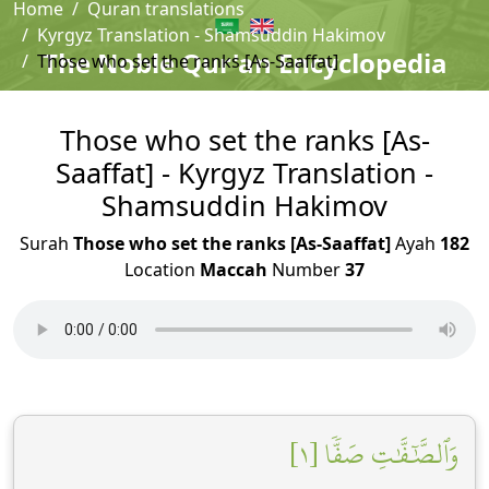
Home
Quran translations
Kyrgyz Translation - Shamsuddin Hakimov
The Noble Qur'an Encyclopedia
Those who set the ranks [As-Saaffat]
Those who set the ranks [As-
Saaffat] - Kyrgyz Translation -
Shamsuddin Hakimov
Surah
Those who set the ranks [As-Saaffat]
Ayah
182
Location
Maccah
Number
37
وَٱلصَّٰٓفَّٰتِ صَفّٗا [١]