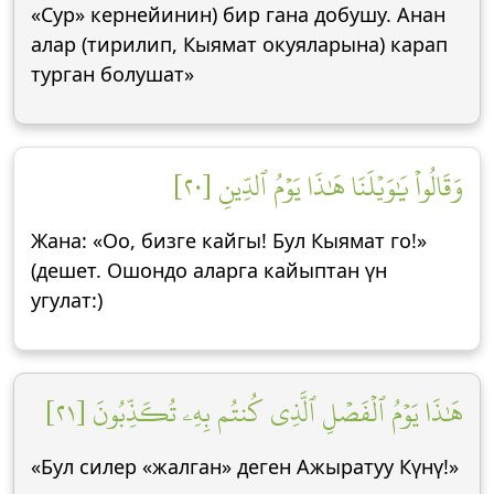
«Сур» кернейинин) бир гана добушу. Анан
алар (тирилип, Кыямат окуяларына) карап
турган болушат»
وَقَالُواْ يَٰوَيۡلَنَا هَٰذَا يَوۡمُ ٱلدِّينِ [٢٠]
Жана: «Оо, бизге кайгы! Бул Кыямат го!»
(дешет. Ошондо аларга кайыптан үн
угулат:)
هَٰذَا يَوۡمُ ٱلۡفَصۡلِ ٱلَّذِي كُنتُم بِهِۦ تُكَذِّبُونَ [٢١]
«Бул силер «жалган» деген Ажыратуу Күнү!»