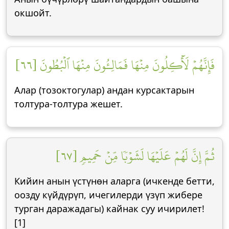
окшойт.
فَإِنَّهُمۡ لَأٓكِلُونَ مِنۡهَا فَمَالِـُٔونَ مِنۡهَا ٱلۡبُطُونَ [٦٦]
Алар (тозоктогулар) андан курсактарын
толтура-толтура жешет.
ثُمَّ إِنَّ لَهُمۡ عَلَيۡهَا لَشَوۡبٗا مِّنۡ حَمِيمٖ [٦٧]
Кийин анын үстүнөн аларга (ичкенде бетти,
оозду күйдүрүп, ичегилерди үзүп жибере
турган даражадагы) кайнак суу ичирилет!
[1]