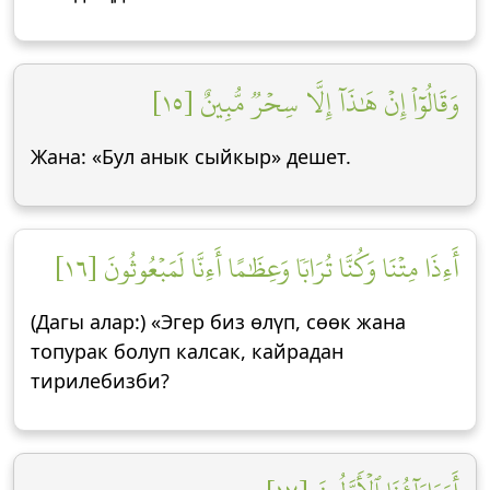
وَقَالُوٓاْ إِنۡ هَٰذَآ إِلَّا سِحۡرٞ مُّبِينٌ [١٥]
Жана: «Бул анык сыйкыр» дешет.
أَءِذَا مِتۡنَا وَكُنَّا تُرَابٗا وَعِظَٰمًا أَءِنَّا لَمَبۡعُوثُونَ [١٦]
(Дагы алар:) «Эгер биз өлүп, сөөк жана
топурак болуп калсак, кайрадан
тирилебизби?