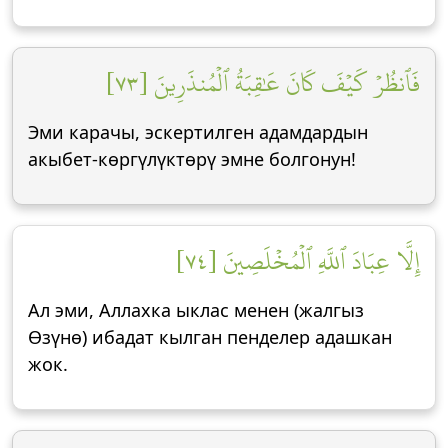
فَٱنظُرۡ كَيۡفَ كَانَ عَٰقِبَةُ ٱلۡمُنذَرِينَ [٧٣]
Эми карачы, эскертилген адамдардын
акыбет-көргүлүктөрү эмне болгонун!
إِلَّا عِبَادَ ٱللَّهِ ٱلۡمُخۡلَصِينَ [٧٤]
Ал эми, Аллахка ыклас менен (жалгыз
Өзүнө) ибадат кылган пенделер адашкан
жок.