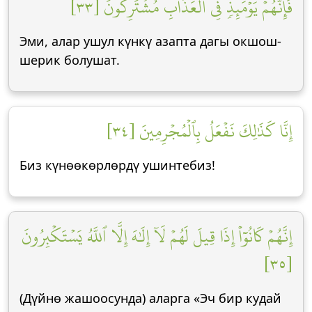
فَإِنَّهُمۡ يَوۡمَئِذٖ فِي ٱلۡعَذَابِ مُشۡتَرِكُونَ [٣٣]
Эми, алар ушул күнкү азапта дагы окшош-
шерик болушат.
إِنَّا كَذَٰلِكَ نَفۡعَلُ بِٱلۡمُجۡرِمِينَ [٣٤]
Биз күнөөкөрлөрдү ушинтебиз!
إِنَّهُمۡ كَانُوٓاْ إِذَا قِيلَ لَهُمۡ لَآ إِلَٰهَ إِلَّا ٱللَّهُ يَسۡتَكۡبِرُونَ
[٣٥]
(Дүйнө жашоосунда) аларга «Эч бир кудай