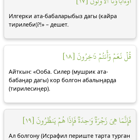
أَوَءَابَآؤُنَا ٱلۡأَوَّلُونَ [١٧]
Илгерки ата-бабаларыбыз дагы (кайра
тирилеби)?!» – дешет.
قُلۡ نَعَمۡ وَأَنتُمۡ دَٰخِرُونَ [١٨]
Айткын: «Ооба. Силер (мушрик ата-
бабаңар дагы) кор болгон абалыңарда
(тирилесиңер).
فَإِنَّمَا هِيَ زَجۡرَةٞ وَٰحِدَةٞ فَإِذَا هُمۡ يَنظُرُونَ [١٩]
Ал болгону (Исрафил периште тарта турган