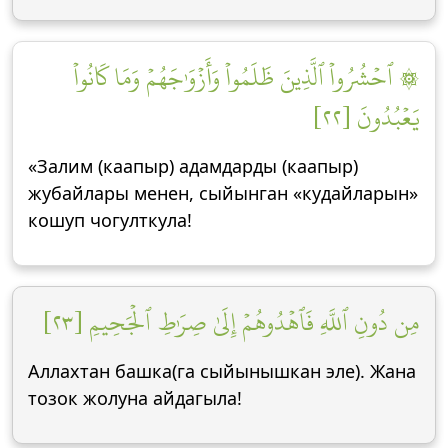
۞ ٱحۡشُرُواْ ٱلَّذِينَ ظَلَمُواْ وَأَزۡوَٰجَهُمۡ وَمَا كَانُواْ
يَعۡبُدُونَ [٢٢]
«Залим (каапыр) адамдарды (каапыр)
жубайлары менен, сыйынган «кудайларын»
кошуп чогулткула!
مِن دُونِ ٱللَّهِ فَٱهۡدُوهُمۡ إِلَىٰ صِرَٰطِ ٱلۡجَحِيمِ [٢٣]
Аллахтан башка(га сыйынышкан эле). Жана
тозок жолуна айдагыла!