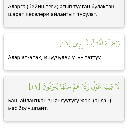
Аларга (бейиштеги) агып турган булактан
шарап кеселери айлантып турулат.
بَيۡضَآءَ لَذَّةٖ لِّلشَّٰرِبِينَ [٤٦]
Алар ап-апак, ичүүчүлөр үчүн таттуу,
لَا فِيهَا غَوۡلٞ وَلَا هُمۡ عَنۡهَا يُنزَفُونَ [٤٧]
Баш айланткан зыяндуулугу жок, (андан)
мас болушпайт.