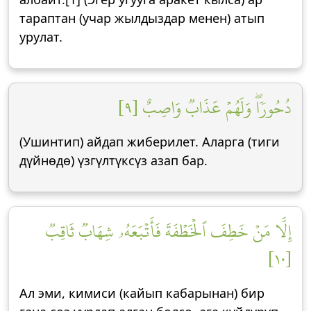
тараптан (учар жылдыздар менен) атып
урулат.
دُحُورٗاۖ وَلَهُمۡ عَذَابٞ وَاصِبٌ [٩]
(Ушинтип) айдап жиберилет. Аларга (тиги
дүйнөдө) үзгүлтүксүз азап бар.
إِلَّا مَنۡ خَطِفَ ٱلۡخَطۡفَةَ فَأَتۡبَعَهُۥ شِهَابٞ ثَاقِبٞ
[١٠]
Ал эми, кимиси (кайып кабарынан) бир