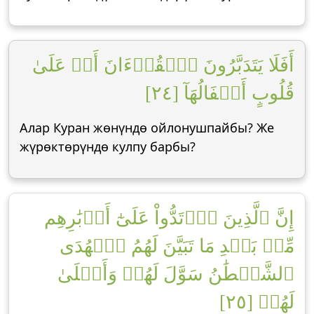
أَفَلَا يَتَدَبَّرُونَ ٱلۡقُرۡءَانَ أَمۡ عَلَىٰ
قُلُوبٍ أَقۡفَالُهَآ [٢٤]
Алар Куран жөнүндө ойлонушпайбы? Же
жүрөктөрүндө кулпу барбы?
إِنَّ ٱلَّذِينَ ٱرۡتَدُّواْ عَلَىٰٓ أَدۡبَٰرِهِم
مِّنۢ بَعۡدِ مَا تَبَيَّنَ لَهُمُ ٱلۡهُدَى
ٱلشَّيۡطَٰنُ سَوَّلَ لَهُمۡ وَأَمۡلَىٰ
لَهُمۡ [٢٥]