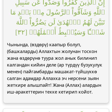
إِنَّ ٱلَّذِينَ كَفَرُواْ وَصَدُّواْ عَن سَبِيلِ
ٱللَّهِ وَشَآقُّواْ ٱلرَّسُولَ مِنۢ بَعۡدِ مَا
تَبَيَّنَ لَهُمُ ٱلۡهُدَىٰ لَن يَضُرُّواْ ٱللَّهَ
شَيۡـٔٗا وَسَيُحۡبِطُ أَعۡمَٰلَهُمۡ [٣٢]
Чынында, (өздөрү) каапыр болуп,
(башкаларды) Аллахтын жолунан тоскон
жана өздөрүнө туура жол анык билинип
калгандан кийин деле (ар түрдүү бузукулук
менен) пайгамбарды машакат-түйшүккө
салган адамдар Аллахка эч нерсени зыян
жеткире алышпайт! Жана (Аллах) алардын
иш-аракеттерин текке кетирип койот.