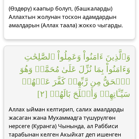
(Өздөрү) каапыр болуп, (башкаларды)
Аллахтын жолунан тоскон адамдардын
амалдарын (Аллах таала) жокко чыгарды.
وَٱلَّذِينَ ءَامَنُواْ وَعَمِلُواْ ٱلصَّٰلِحَٰتِ
وَءَامَنُواْ بِمَا نُزِّلَ عَلَىٰ مُحَمَّدٖ وَهُوَ
ٱلۡحَقُّ مِن رَّبِّهِمۡ كَفَّرَ عَنۡهُمۡ
سَيِّـَٔاتِهِمۡ وَأَصۡلَحَ بَالَهُمۡ [٢]
Аллах ыйман келтирип, салих амалдарды
жасаган жана Мухаммадга түшүрүлгөн
нерсеге (Куранга) Чынында, ал Раббиси
тарабынан келген Акыйкат деп ишенген