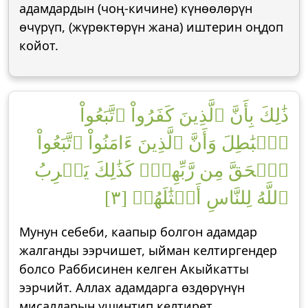
адамдардын (чоң-кичине) күнөөлөрүн
өчүрүп, (жүрөктөрүн жана) иштерин оңдоп
койот.
ذَٰلِكَ بِأَنَّ ٱلَّذِينَ كَفَرُواْ ٱتَّبَعُواْ
ٱلۡبَٰطِلَ وَأَنَّ ٱلَّذِينَ ءَامَنُواْ ٱتَّبَعُواْ
ٱلۡحَقَّ مِن رَّبِّهِمۡۚ كَذَٰلِكَ يَضۡرِبُ
ٱللَّهُ لِلنَّاسِ أَمۡثَٰلَهُمۡ [٣]
Мунун себеби, каапыр болгон адамдар
жалганды ээрчишет, ыйман келтиргендер
болсо Раббисинен келген Акыйкатты
ээрчийт. Аллах адамдарга өздөрүнүн
мисалдарын ушинтип келтирет.