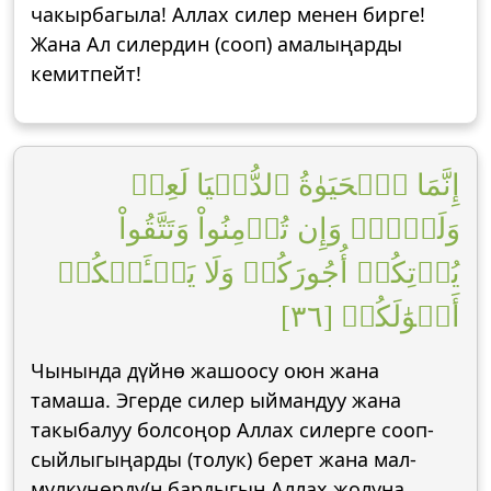
чакырбагыла! Аллах силер менен бирге!
Жана Ал силердин (сооп) амалыңарды
кемитпейт!
إِنَّمَا ٱلۡحَيَوٰةُ ٱلدُّنۡيَا لَعِبٞ
وَلَهۡوٞۚ وَإِن تُؤۡمِنُواْ وَتَتَّقُواْ
يُؤۡتِكُمۡ أُجُورَكُمۡ وَلَا يَسۡـَٔلۡكُمۡ
أَمۡوَٰلَكُمۡ [٣٦]
Чынында дүйнө жашоосу оюн жана
тамаша. Эгерде силер ыймандуу жана
такыбалуу болсоңор Аллах силерге сооп-
сыйлыгыңарды (толук) берет жана мал-
мүлкүңөрдү(н бардыгын Аллах жолуна