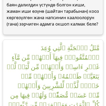
баян-далилдин үстүндө болгон киши,
жаман иши өзүнө (шайтан тарабынан) кооз
көргөзүлгөн жана напсинин каалоолорун
(гана) ээрчиген адамга окшоп калмак беле?
مَّثَلُ ٱلۡجَنَّةِ ٱلَّتِي وُعِدَ
ٱلۡمُتَّقُونَۖ فِيهَآ أَنۡهَٰرٞ مِّن مَّآءٍ
غَيۡرِ ءَاسِنٖ وَأَنۡهَٰرٞ مِّن لَّبَنٖ لَّمۡ
يَتَغَيَّرۡ طَعۡمُهُۥ وَأَنۡهَٰرٞ مِّنۡ
خَمۡرٖ لَّذَّةٖ لِّلشَّٰرِبِينَ وَأَنۡهَٰرٞ
مِّنۡ عَسَلٖ مُّصَفّٗىۖ وَلَهُمۡ فِيهَا مِن
كُلِّ ٱلثَّمَرَٰتِ وَمَغۡفِرَةٞ مِّن رَّبِّهِمۡۖ