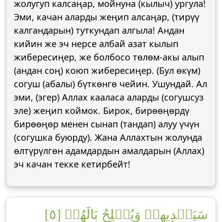
жолугуп калсаңар, мойнуна (кылыч) ургула!
Эми, качан аларды жеңип алсаңар, (тирүү
калгандарын) туткундап алгыла! Андан
кийин же эч нерсе албай азат кылып
жибересиңер, же болбосо төлөм-акы алып
(андан соң) коюп жибересиңер. (Бул өкүм)
согуш (абалы) бүткөнгө чейин. Ушундай. Ал
эми, (эгер) Аллах кааласа аларды (согушсуз
эле) жеңип коймок. Бирок, бирөөңөрдү
бирөөңөр менен сынап (тандап) алуу үчүн
(согушка буюрду). Жана Аллахтын жолунда
өлтүрүлгөн адамдардын амалдарын (Аллах)
эч качан текке кетирбейт!
سَيَهۡدِيهِمۡ وَيُصۡلِحُ بَالَهُمۡ [٥]