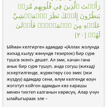
رَأَيۡتَ ٱلَّذِينَ فِي قُلُوبِهِم مَّرَضٞ
يَنظُرُونَ إِلَيۡكَ نَظَرَ ٱلۡمَغۡشِيِّ
عَلَيۡهِ مِنَ ٱلۡمَوۡتِۖ فَأَوۡلَىٰ
لَهُمۡ [٢٠]
Ыйман келтирген адамдар «(Аллах жолунда
жихад кылуу жөнүндө тезирээк) бир сүрө
түшсө экен!» дешет. Ал эми, качан гана
анык бир сүрө түшүп, анда согуш (жихад)
эскертилгенде, жүрөктөрү соо эмес (эки
жүздүү) адамдар сени, өлүм келгенде өзүн
жоготуп койгон адамдын көз карашы
менен тиктеп калганын көрөсүң. Алар үчүн
ылайыгыраак эле –