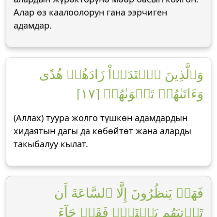
Алар өз каалоолорун гана ээрчиген
адамдар.
وَٱلَّذِينَ ٱهۡتَدَوۡاْ زَادَهُمۡ هُدٗى
وَءَاتَىٰهُمۡ تَقۡوَىٰهُمۡ [١٧]
(Аллах) туура жолго түшкөн адамдардын
хидаятын дагы да көбөйтөт жана аларды
такыбалуу кылат.
فَهَلۡ يَنظُرُونَ إِلَّا ٱلسَّاعَةَ أَن
تَأۡتِيَهُم بَغۡتَةٗۖ فَقَدۡ جَآءَ