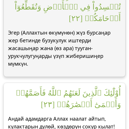
تُفۡسِدُواْ فِي ٱلۡأَرۡضِ وَتُقَطِّعُوٓاْ
أَرۡحَامَكُمۡ [٢٢]
Эгер (Аллахтын өкүмүнөн) жүз бурсаңар
жер бетинде бузукулук иштерди
жасашыңар жана (өз ара) тууган-
урукчулугуңарды үзүп жиберишиңер
мүмкүн.
أُوْلَٰٓئِكَ ٱلَّذِينَ لَعَنَهُمُ ٱللَّهُ فَأَصَمَّهُمۡ
وَأَعۡمَىٰٓ أَبۡصَٰرَهُمۡ [٢٣]
Андай адамдарга Аллах наалат айтып,
кулактарын дүлөй, көздөрүн сокур кылат!