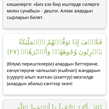
кишилерге: «Биз кээ бир иштерде силерге
моюн сунабыз» - дешти. Аллах алардын
сырларын билет.
فَكَيۡفَ إِذَا تَوَفَّتۡهُمُ ٱلۡمَلَٰٓئِكَةُ
يَضۡرِبُونَ وُجُوهَهُمۡ وَأَدۡبَٰرَهُمۡ [٢٧]
(Өлүм) периштелер(и) алардын беттерине,
көчүктөрүнө чапкылап (кыйнап) жандарын
(сууруп) алып жаткан (азаптуу) мезгилде
(алардын абалы) кантээр экен!
ذَٰلِكَ بِأَنَّهُمُ ٱتَّبَعُواْ مَآ أَسۡخَطَ ٱللَّهَ