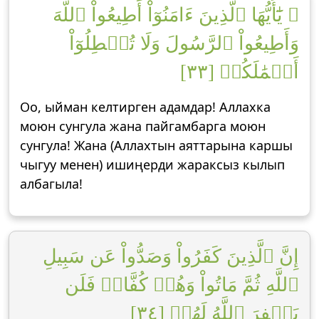
۞ يَٰٓأَيُّهَا ٱلَّذِينَ ءَامَنُوٓاْ أَطِيعُواْ ٱللَّهَ
وَأَطِيعُواْ ٱلرَّسُولَ وَلَا تُبۡطِلُوٓاْ
أَعۡمَٰلَكُمۡ [٣٣]
Оо, ыйман келтирген адамдар! Аллахка
моюн сунгула жана пайгамбарга моюн
сунгула! Жана (Аллахтын аяттарына каршы
чыгуу менен) ишиңерди жараксыз кылып
албагыла!
إِنَّ ٱلَّذِينَ كَفَرُواْ وَصَدُّواْ عَن سَبِيلِ
ٱللَّهِ ثُمَّ مَاتُواْ وَهُمۡ كُفَّارٞ فَلَن
يَغۡفِرَ ٱللَّهُ لَهُمۡ [٣٤]