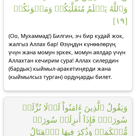
وَٱللَّهُ يَعۡلَمُ مُتَقَلَّبَكُمۡ وَمَثۡوَىٰكُمۡ
[١٩]
(Оо, Мухаммад!) Билгин, эч бир кудай жок,
жалгыз Аллах бар! Өзүңдүн күнөөлөрүң
үчүн жана момун эркек, момун аялдар үчүн
Аллахтан кечирим сура! Аллах силердин
(бардык) кыймыл-аракетиңерди жана
(кыймылсыз турган) ордуңарды билет.
وَيَقُولُ ٱلَّذِينَ ءَامَنُواْ لَوۡلَا نُزِّلَتۡ
سُورَةٞۖ فَإِذَآ أُنزِلَتۡ سُورَةٞ
مُّحۡكَمَةٞ وَذُكِرَ فِيهَا ٱلۡقِتَالُ