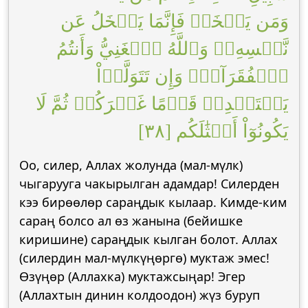
وَمَن يَبۡخَلۡ فَإِنَّمَا يَبۡخَلُ عَن
نَّفۡسِهِۦۚ وَٱللَّهُ ٱلۡغَنِيُّ وَأَنتُمُ
ٱلۡفُقَرَآءُۚ وَإِن تَتَوَلَّوۡاْ
يَسۡتَبۡدِلۡ قَوۡمًا غَيۡرَكُمۡ ثُمَّ لَا
يَكُونُوٓاْ أَمۡثَٰلَكُم [٣٨]
Оо, силер, Аллах жолунда (мал-мүлк)
чыгарууга чакырылган адамдар! Силерден
кээ бирөөлөр сараңдык кылаар. Кимде-ким
сараң болсо ал өз жанына (бейишке
киришине) сараңдык кылган болот. Аллах
(силердин мал-мүлкүңөргө) муктаж эмес!
Өзүңөр (Аллахка) муктажсыңар! Эгер
(Аллахтын динин колдоодон) жүз буруп