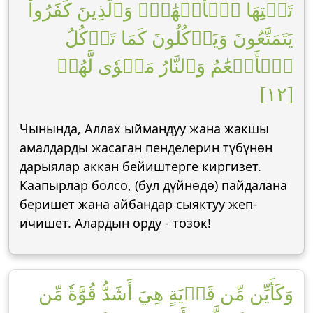
تَحۡتِهَا ٱلۡأَنۡهَٰرُۖ وَٱلَّذِينَ كَفَرُواْ
يَتَمَتَّعُونَ وَيَأۡكُلُونَ كَمَا تَأۡكُلُ
ٱلۡأَنۡعَٰمُ وَٱلنَّارُ مَثۡوٗى لَّهُمۡ
[١٢]
Чынында, Аллах ыймандуу жана жакшы
амалдарды жасаган пенделерин түбүнөн
дарыялар аккан бейиштерге киргизет.
Каапырлар болсо, (бул дүйнөдө) пайдалана
беришет жана айбандар сыяктуу жеп-
ичишет. Алардын орду - тозок!
وَكَأَيِّن مِّن قَرۡيَةٍ هِيَ أَشَدُّ قُوَّةٗ مِّن