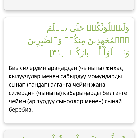
وَلَنَبۡلُوَنَّكُمۡ حَتَّىٰ نَعۡلَمَ
ٱلۡمُجَٰهِدِينَ مِنكُمۡ وَٱلصَّٰبِرِينَ
وَنَبۡلُوَاْ أَخۡبَارَكُمۡ [٣١]
Биз силердин араңардан (чыныгы) жихад
кылуучулар менен сабырдуу момундарды
сынап (тандап) алганга чейин жана
силердин (чыныгы) кабарыңарды билгенге
чейин (ар түрдүү сыноолор менен) сынай
беребиз.