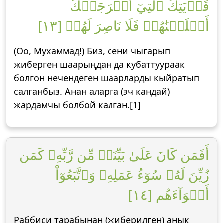
قَرۡيَتِكَ ٱلَّتِيٓ أَخۡرَجَتۡكَ
أَهۡلَكۡنَٰهُمۡ فَلَا نَاصِرَ لَهُمۡ [١٣]
(Оо, Мухаммад!) Биз, сени чыгарып
жиберген шаарыңдан да кубаттуураак
болгон нечендеген шаарларды кыйратып
салганбыз. Анан аларга (эч кандай)
жардамчы болбой калган.[1]
أَفَمَن كَانَ عَلَىٰ بَيِّنَةٖ مِّن رَّبِّهِۦ كَمَن
زُيِّنَ لَهُۥ سُوٓءُ عَمَلِهِۦ وَٱتَّبَعُوٓاْ
أَهۡوَآءَهُم [١٤]
Раббиси тарабынан (жиберилген) анык