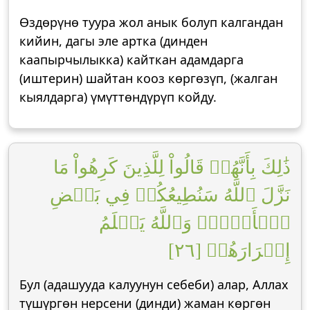
Өздөрүнө туура жол анык болуп калгандан
кийин, дагы эле артка (динден
каапырчылыкка) кайткан адамдарга
(иштерин) шайтан кооз көргөзүп, (жалган
кыялдарга) үмүттөндүрүп койду.
ذَٰلِكَ بِأَنَّهُمۡ قَالُواْ لِلَّذِينَ كَرِهُواْ مَا
نَزَّلَ ٱللَّهُ سَنُطِيعُكُمۡ فِي بَعۡضِ
ٱلۡأَمۡرِۖ وَٱللَّهُ يَعۡلَمُ
إِسۡرَارَهُمۡ [٢٦]
Бул (адашууда калуунун себеби) алар, Аллах
түшүргөн нерсени (динди) жаман көргөн