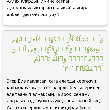
Аллах алардын ичине каткан
душманчылыктарын (ачыкка) чыгара
албайт деп ойлоштубу?!
وَلَوۡ نَشَآءُ لَأَرَيۡنَٰكَهُمۡ فَلَعَرَفۡتَهُم
بِسِيمَٰهُمۡۚ وَلَتَعۡرِفَنَّهُمۡ فِي لَحۡنِ
ٱلۡقَوۡلِۚ وَٱللَّهُ يَعۡلَمُ
أَعۡمَٰلَكُمۡ [٣٠]
Эгер Биз кааласак, сага аларды көргөзүп
коймокпуз жана сен аларды белгилеринен
эле таанып алмаксың. (Бирок) сен эми
аларды сөздөрүнүн «күүсүнөн» тааныйсың.
Аллах силердин амал-ишиңерди билет.