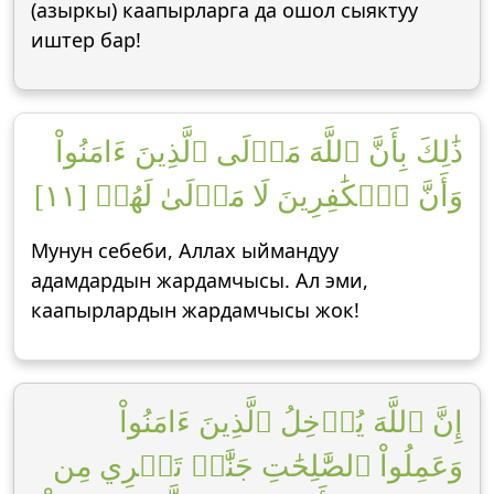
(азыркы) каапырларга да ошол сыяктуу
иштер бар!
ذَٰلِكَ بِأَنَّ ٱللَّهَ مَوۡلَى ٱلَّذِينَ ءَامَنُواْ
وَأَنَّ ٱلۡكَٰفِرِينَ لَا مَوۡلَىٰ لَهُمۡ [١١]
Мунун себеби, Аллах ыймандуу
адамдардын жардамчысы. Ал эми,
каапырлардын жардамчысы жок!
إِنَّ ٱللَّهَ يُدۡخِلُ ٱلَّذِينَ ءَامَنُواْ
وَعَمِلُواْ ٱلصَّٰلِحَٰتِ جَنَّٰتٖ تَجۡرِي مِن