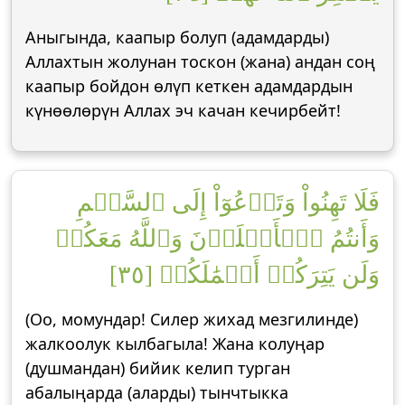
Аныгында, каапыр болуп (адамдарды)
Аллахтын жолунан тоскон (жана) андан соң
каапыр бойдон өлүп кеткен адамдардын
күнөөлөрүн Аллах эч качан кечирбейт!
فَلَا تَهِنُواْ وَتَدۡعُوٓاْ إِلَى ٱلسَّلۡمِ
وَأَنتُمُ ٱلۡأَعۡلَوۡنَ وَٱللَّهُ مَعَكُمۡ
وَلَن يَتِرَكُمۡ أَعۡمَٰلَكُمۡ [٣٥]
(Оо, момундар! Силер жихад мезгилинде)
жалкоолук кылбагыла! Жана колуңар
(душмандан) бийик келип турган
абалыңарда (аларды) тынчтыкка