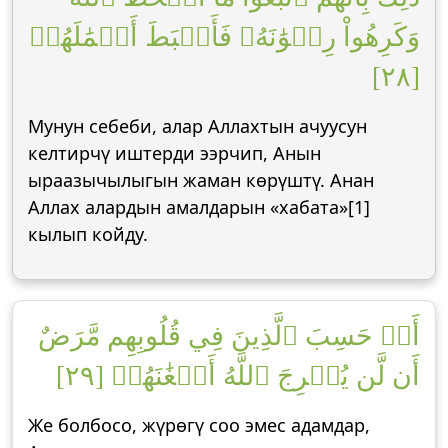
وَكَرِهُواْ رِضۡوَٰنَهُۥ فَأَحۡبَطَ أَعۡمَٰلَهُمۡ
[٢٨]
Мунун себеби, алар Аллахтын ачуусун
келтирчү иштерди ээрчип, Анын
ыраазычылыгын жаман көрүштү. Анан
Аллах алардын амалдарын «хабата»[1]
кылып койду.
أَمۡ حَسِبَ ٱلَّذِينَ فِي قُلُوبِهِم مَّرَضٌ
أَن لَّن يُخۡرِجَ ٱللَّهُ أَضۡغَٰنَهُمۡ [٢٩]
Же болбосо, жүрөгү соо эмес адамдар,