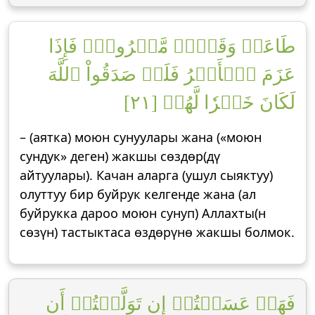
طَاعَةٞ وَقَوۡلٞ مَّعۡرُوفٞۚ فَإِذَا
عَزَمَ ٱلۡأَمۡرُ فَلَوۡ صَدَقُواْ ٱللَّهَ
لَكَانَ خَيۡرٗا لَّهُمۡ [٢١]
– (аятка) моюн сунуулары жана («моюн
сундук» деген) жакшы сөздөр(дү
айтуулары). Качан аларга (ушул сыяктуу)
олуттуу бир буйрук келгенде жана (ал
буйрукка дароо моюн сунуп) Аллахты(н
сөзүн) тастыктаса өздөрүнө жакшы болмок.
فَهَلۡ عَسَيۡتُمۡ إِن تَوَلَّيۡتُمۡ أَن