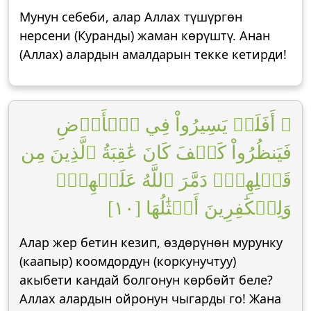
Мунун себеби, алар Аллах түшүргөн
нерсени (Куранды) жаман көрүштү. Анан
(Аллах) алардын амалдарын текке кетирди!
۞ أَفَلَمۡ يَسِيرُواْ فِي ٱلۡأَرۡضِ
فَيَنظُرُواْ كَيۡفَ كَانَ عَٰقِبَةُ ٱلَّذِينَ مِن
قَبۡلِهِمۡۖ دَمَّرَ ٱللَّهُ عَلَيۡهِمۡۖ
وَلِلۡكَٰفِرِينَ أَمۡثَٰلُهَا [١٠]
Алар жер бетин кезип, өздөрүнөн мурунку
(каапыр) коомдордун (коркунучтуу)
акыбети кандай болгонун көрбөйт беле?
Аллах алардын ойронун чыгарды го! Жана