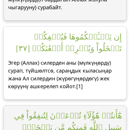
чыгарууну) сурабайт.
إِن يَسۡـَٔلۡكُمُوهَا فَيُحۡفِكُمۡ
تَبۡخَلُواْ وَيُخۡرِجۡ أَضۡغَٰنَكُمۡ [٣٧]
Эгер (Аллах) силерден аны (мүлкүңөрдү)
сурап, түйшөлтсө, сараңдык кыласыңар
жана Ал силердин (жүрөгүңөрдөгү) жек
көрүүнү ашкерелеп койот.[1]
هَٰٓأَنتُمۡ هَٰٓؤُلَآءِ تُدۡعَوۡنَ لِتُنفِقُواْ فِي
سَبِيلِ ٱللَّهِ فَمِنكُم مَّن يَبۡخَلُۖ