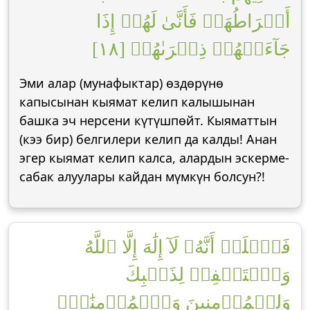
أَشۡرَاطُهَاۚ فَأَنَّىٰ لَهُمۡ إِذَا
جَآءَتۡهُمۡ ذِكۡرَىٰهُمۡ [١٨]
Эми алар (мунафыктар) өздөрүнө
капысынан кыямат келип калышынан
башка эч нерсени күтүшпөйт. Кыяматтын
(кээ бир) белгилери келип да калды! Анан
эгер кыямат келип калса, алардын эскерме-
сабак алуулары кайдан мүмкүн болсун?!
فَٱعۡلَمۡ أَنَّهُۥ لَآ إِلَٰهَ إِلَّا ٱللَّهُ
وَٱسۡتَغۡفِرۡ لِذَنۢبِكَ
وَلِلۡمُؤۡمِنِينَ وَٱلۡمُؤۡمِنَٰتِۗ