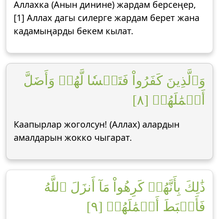
Аллахка (Анын динине) жардам берсеңер,
[1] Аллах дагы силерге жардам берет жана
кадамыңарды бекем кылат.
وَٱلَّذِينَ كَفَرُواْ فَتَعۡسٗا لَّهُمۡ وَأَضَلَّ
أَعۡمَٰلَهُمۡ [٨]
Каапырлар жоголсун! (Аллах) алардын
амалдарын жокко чыгарат.
ذَٰلِكَ بِأَنَّهُمۡ كَرِهُواْ مَآ أَنزَلَ ٱللَّهُ
فَأَحۡبَطَ أَعۡمَٰلَهُمۡ [٩]