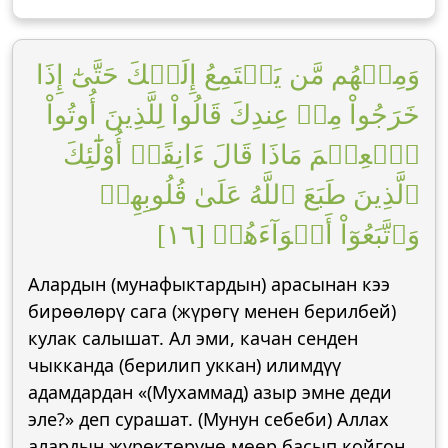
وَمِنۡهُم مَّن يَسۡتَمِعُ إِلَيۡكَ حَتَّىٰٓ إِذَا
خَرَجُواْ مِنۡ عِندِكَ قَالُواْ لِلَّذِينَ أُوتُواْ
ٱلۡعِلۡمَ مَاذَا قَالَ ءَانِفًاۚ أُوْلَٰٓئِكَ
ٱلَّذِينَ طَبَعَ ٱللَّهُ عَلَىٰ قُلُوبِهِمۡ
وَٱتَّبَعُوٓاْ أَهۡوَآءَهُمۡ [١٦]
Алардын (мунафыктардын) арасынан кээ
бирөөлөрү сага (жүрөгү менен берилбей)
кулак салышат. Ал эми, качан сенден
чыкканда (берилип уккан) илимдүү
адамдардан «(Мухаммад) азыр эмне деди
эле?» деп сурашат. (Мунун себеби) Аллах
алардын жүрөктөрүнө мөөр басып койгон.