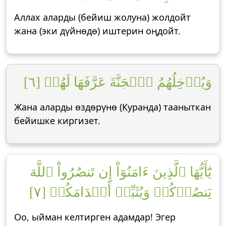
Аллах аларды (бейиш жолуна) жолдойт
жана (эки дүйнөдө) иштерин оңдойт.
وَيُدۡخِلُهُمُ ٱلۡجَنَّةَ عَرَّفَهَا لَهُمۡ [٦]
Жана аларды өздөрүнө (Куранда) тааныткан
бейишке киргизет.
يَٰٓأَيُّهَا ٱلَّذِينَ ءَامَنُوٓاْ إِن تَنصُرُواْ ٱللَّهَ
يَنصُرۡكُمۡ وَيُثَبِّتۡ أَقۡدَامَكُمۡ [٧]
Оо, ыйман келтирген адамдар! Эгер