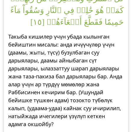
كَمَنۡ هُوَ خَٰلِدٞ فِي ٱلنَّارِ وَسُقُواْ مَآءً
حَمِيمٗا فَقَطَّعَ أَمۡعَآءَهُمۡ [١٥]
Такыба кишилер үчүн убада кылынган
бейиштин мисалы: анда ичүүчүлөр үчүн
(даамы, жыты, түсү) бузулбаган суу
дарыялары, даамы айныбаган сүт
дарыялары, ылаззаттуу шарап дарыялары
жана таза-пакиза бал дарыялары бар. Анда
алар үчүн ар түрдүү мөмөлөр жана
Раббисинен кечирим бар. (Ушундай
бейишке түшкөн адам) тозокто түбөлүк
калып, (удаама-удаа) кайнак суу ичирилип,
натыйжада ичегилери үзүлүп кеткен
адамга окшойбу?