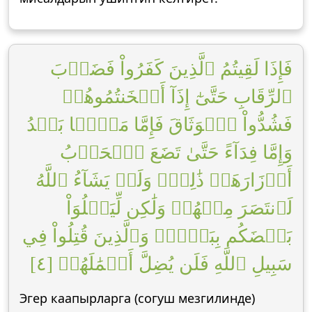
فَإِذَا لَقِيتُمُ ٱلَّذِينَ كَفَرُواْ فَضَرۡبَ
ٱلرِّقَابِ حَتَّىٰٓ إِذَآ أَثۡخَنتُمُوهُمۡ
فَشُدُّواْ ٱلۡوَثَاقَ فَإِمَّا مَنَّۢا بَعۡدُ
وَإِمَّا فِدَآءً حَتَّىٰ تَضَعَ ٱلۡحَرۡبُ
أَوۡزَارَهَاۚ ذَٰلِكَۖ وَلَوۡ يَشَآءُ ٱللَّهُ
لَٱنتَصَرَ مِنۡهُمۡ وَلَٰكِن لِّيَبۡلُوَاْ
بَعۡضَكُم بِبَعۡضٖۗ وَٱلَّذِينَ قُتِلُواْ فِي
سَبِيلِ ٱللَّهِ فَلَن يُضِلَّ أَعۡمَٰلَهُمۡ [٤]
Эгер каапырларга (согуш мезгилинде)