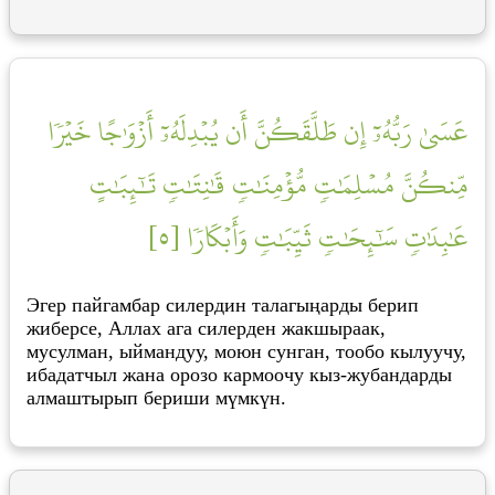
عَسَىٰ رَبُّهُۥٓ إِن طَلَّقَكُنَّ أَن يُبۡدِلَهُۥٓ أَزۡوَٰجًا خَيۡرٗا
مِّنكُنَّ مُسۡلِمَٰتٖ مُّؤۡمِنَٰتٖ قَٰنِتَٰتٖ تَٰٓئِبَٰتٍ
عَٰبِدَٰتٖ سَٰٓئِحَٰتٖ ثَيِّبَٰتٖ وَأَبۡكَارٗا [٥]
Эгер пайгамбар силердин талагыңарды берип
жиберсе, Аллах ага силерден жакшыраак,
мусулман, ыймандуу, моюн сунган, тообо кылуучу,
ибадатчыл жана орозо кармоочу кыз-жубандарды
алмаштырып бериши мүмкүн.