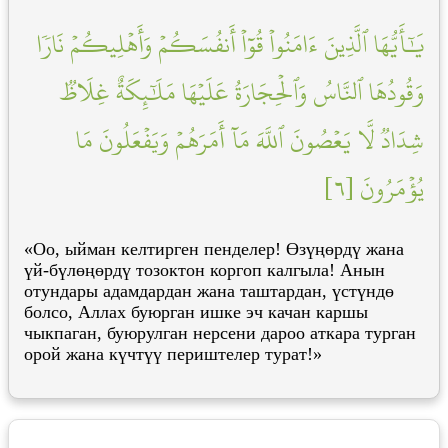
يَٰٓأَيُّهَا ٱلَّذِينَ ءَامَنُواْ قُوٓاْ أَنفُسَكُمۡ وَأَهۡلِيكُمۡ نَارٗا
وَقُودُهَا ٱلنَّاسُ وَٱلۡحِجَارَةُ عَلَيۡهَا مَلَٰٓئِكَةٌ غِلَاظٞ
شِدَادٞ لَّا يَعۡصُونَ ٱللَّهَ مَآ أَمَرَهُمۡ وَيَفۡعَلُونَ مَا
يُؤۡمَرُونَ [٦]
«Оо, ыйман келтирген пенделер! Өзүңөрдү жана
үй-бүлөңөрдү тозоктон коргоп калгыла! Анын
отундары адамдардан жана таштардан, үстүндө
болсо, Аллах буюрган ишке эч качан каршы
чыкпаган, буюрулган нерсени дароо аткара турган
орой жана күчтүү периштелер турат!»