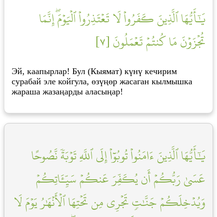
يَٰٓأَيُّهَا ٱلَّذِينَ كَفَرُواْ لَا تَعۡتَذِرُواْ ٱلۡيَوۡمَۖ إِنَّمَا
تُجۡزَوۡنَ مَا كُنتُمۡ تَعۡمَلُونَ [٧]
Эй, каапырлар! Бул (Кыямат) күнү кечирим
сурабай эле койгула, өзүңөр жасаган кылмышка
жараша жазаңарды аласыңар!
يَٰٓأَيُّهَا ٱلَّذِينَ ءَامَنُواْ تُوبُوٓاْ إِلَى ٱللَّهِ تَوۡبَةٗ نَّصُوحًا
عَسَىٰ رَبُّكُمۡ أَن يُكَفِّرَ عَنكُمۡ سَيِّـَٔاتِكُمۡ
وَيُدۡخِلَكُمۡ جَنَّٰتٖ تَجۡرِي مِن تَحۡتِهَا ٱلۡأَنۡهَٰرُ يَوۡمَ لَا