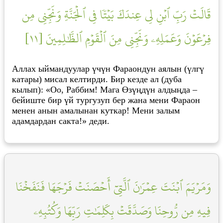
قَالَتۡ رَبِّ ٱبۡنِ لِي عِندَكَ بَيۡتٗا فِي ٱلۡجَنَّةِ وَنَجِّنِي مِن
فِرۡعَوۡنَ وَعَمَلِهِۦ وَنَجِّنِي مِنَ ٱلۡقَوۡمِ ٱلظَّٰلِمِينَ [١١]
Аллах ыймандуулар үчүн Фараондун аялын (үлгү
катары) мисал келтирди. Бир кезде ал (дуба
кылып): «Оо, Раббим! Мага Өзүңдүн алдыңда –
бейиште бир үй тургузуп бер жана мени Фараон
менен анын амалынан куткар! Мени залым
адамдардан сакта!» деди.
وَمَرۡيَمَ ٱبۡنَتَ عِمۡرَٰنَ ٱلَّتِيٓ أَحۡصَنَتۡ فَرۡجَهَا فَنَفَخۡنَا
فِيهِ مِن رُّوحِنَا وَصَدَّقَتۡ بِكَلِمَٰتِ رَبِّهَا وَكُتُبِهِۦ