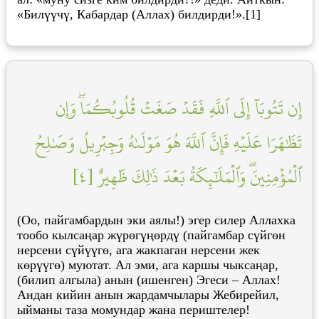
«Билүүчү, Кабардар (Аллах) билдирди!».[1]
إِن تَتُوبَآ إِلَى ٱللَّهِ فَقَدۡ صَغَتۡ قُلُوبُكُمَاۖ وَإِن
تَظَٰهَرَا عَلَيۡهِ فَإِنَّ ٱللَّهَ هُوَ مَوۡلَىٰهُ وَجِبۡرِيلُ وَصَٰلِحُ
ٱلۡمُؤۡمِنِينَۖ وَٱلۡمَلَٰٓئِكَةُ بَعۡدَ ذَٰلِكَ ظَهِيرٌ [٤]
(Оо, пайгамбардын эки аялы!) эгер силер Аллахка
тообо кылсаңар жүрөгүңөрдү (пайгамбар сүйгөн
нерсени сүйүүгө, ага жакпаган нерсени жек
көрүүгө) муютат. Ал эми, ага каршы чыксаңар,
(билип алгыла) анын (ишенген) Эгеси – Аллах!
Андан кийин анын жардамчылары Жебирейил,
ыйманы таза момундар жана периштелер!