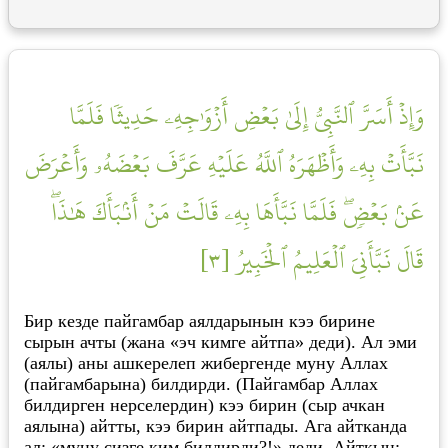
وَإِذۡ أَسَرَّ ٱلنَّبِيُّ إِلَىٰ بَعۡضِ أَزۡوَٰجِهِۦ حَدِيثٗا فَلَمَّا
نَبَّأَتۡ بِهِۦ وَأَظۡهَرَهُ ٱللَّهُ عَلَيۡهِ عَرَّفَ بَعۡضَهُۥ وَأَعۡرَضَ
عَنۢ بَعۡضٖۖ فَلَمَّا نَبَّأَهَا بِهِۦ قَالَتۡ مَنۡ أَنۢبَأَكَ هَٰذَاۖ
قَالَ نَبَّأَنِيَ ٱلۡعَلِيمُ ٱلۡخَبِيرُ [٣]
Бир кезде пайгамбар аялдарынын кээ бирине
сырын ачты (жана «эч кимге айтпа» деди). Ал эми
(аялы) аны ашкерелеп жибергенде муну Аллах
(пайгамбарына) билдирди. (Пайгамбар Аллах
билдирген нерселердин) кээ бирин (сыр ачкан
аялына) айтты, кээ бирин айтпады. Ага айтканда
ал: «муну сизге ким билдирди?!» деди. Айткын: