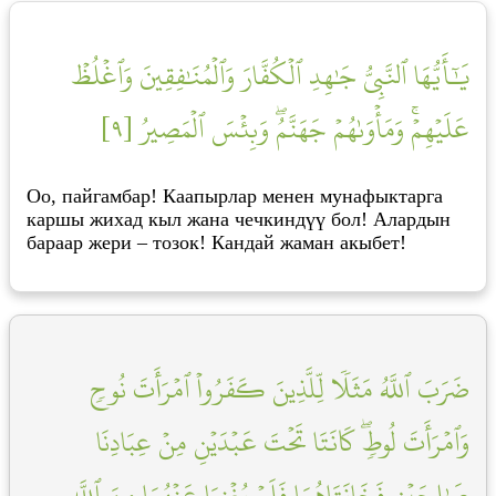
يَٰٓأَيُّهَا ٱلنَّبِيُّ جَٰهِدِ ٱلۡكُفَّارَ وَٱلۡمُنَٰفِقِينَ وَٱغۡلُظۡ
عَلَيۡهِمۡۚ وَمَأۡوَىٰهُمۡ جَهَنَّمُۖ وَبِئۡسَ ٱلۡمَصِيرُ [٩]
Оо, пайгамбар! Каапырлар менен мунафыктарга
каршы жихад кыл жана чечкиндүү бол! Алардын
бараар жери – тозок! Кандай жаман акыбет!
ضَرَبَ ٱللَّهُ مَثَلٗا لِّلَّذِينَ كَفَرُواْ ٱمۡرَأَتَ نُوحٖ
وَٱمۡرَأَتَ لُوطٖۖ كَانَتَا تَحۡتَ عَبۡدَيۡنِ مِنۡ عِبَادِنَا
صَٰلِحَيۡنِ فَخَانَتَاهُمَا فَلَمۡ يُغۡنِيَا عَنۡهُمَا مِنَ ٱللَّهِ