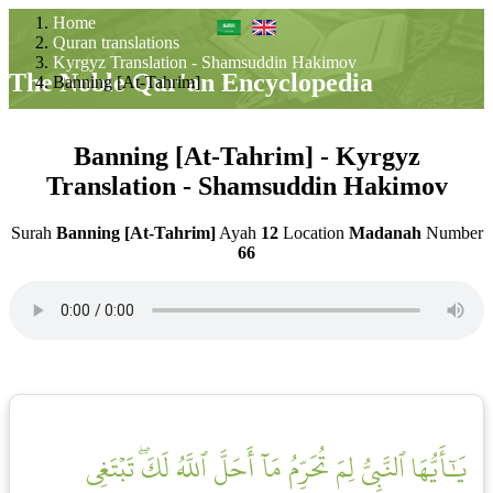
Home
Quran translations
Kyrgyz Translation - Shamsuddin Hakimov
The Noble Qur'an Encyclopedia
Banning [At-Tahrim]
Banning [At-Tahrim] - Kyrgyz
Translation - Shamsuddin Hakimov
Surah
Banning [At-Tahrim]
Ayah
12
Location
Madanah
Number
66
يَٰٓأَيُّهَا ٱلنَّبِيُّ لِمَ تُحَرِّمُ مَآ أَحَلَّ ٱللَّهُ لَكَۖ تَبۡتَغِي