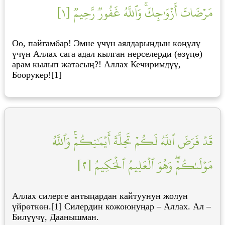
مَرۡضَاتَ أَزۡوَٰجِكَۚ وَٱللَّهُ غَفُورٞ رَّحِيمٞ [١]
Оо, пайгамбар! Эмне үчүн аялдарыңдын көңүлү
үчүн Аллах сага адал кылган нерселерди (өзүңө)
арам кылып жатасың?! Аллах Кечиримдүү,
Боорукер![1]
قَدۡ فَرَضَ ٱللَّهُ لَكُمۡ تَحِلَّةَ أَيۡمَٰنِكُمۡۚ وَٱللَّهُ
مَوۡلَىٰكُمۡۖ وَهُوَ ٱلۡعَلِيمُ ٱلۡحَكِيمُ [٢]
Аллах силерге антыңардан кайтуунун жолун
үйрөткөн.[1] Силердин кожоюнуңар – Аллах. Ал –
Билүүчү, Даанышман.