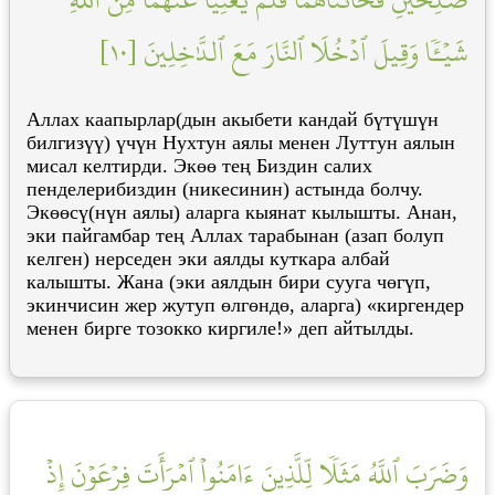
شَيۡـٔٗا وَقِيلَ ٱدۡخُلَا ٱلنَّارَ مَعَ ٱلدَّٰخِلِينَ [١٠]
Аллах каапырлар(дын акыбети кандай бүтүшүн
билгизүү) үчүн Нухтун аялы менен Луттун аялын
мисал келтирди. Экөө тең Биздин салих
пенделерибиздин (никесинин) астында болчу.
Экөөсү(нүн аялы) аларга кыянат кылышты. Анан,
эки пайгамбар тең Аллах тарабынан (азап болуп
келген) нерседен эки аялды куткара албай
калышты. Жана (эки аялдын бири сууга чөгүп,
экинчисин жер жутуп өлгөндө, аларга) «киргендер
менен бирге тозокко киргиле!» деп айтылды.
وَضَرَبَ ٱللَّهُ مَثَلٗا لِّلَّذِينَ ءَامَنُواْ ٱمۡرَأَتَ فِرۡعَوۡنَ إِذۡ