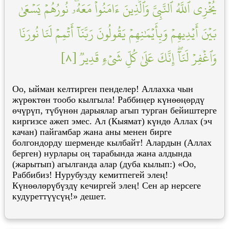
يُخۡزِي ٱللَّهُ ٱلنَّبِيَّ وَٱلَّذِينَ ءَامَنُواْ مَعَهُۥۖ نُورُهُمۡ يَسۡعَىٰ
بَيۡنَ أَيۡدِيهِمۡ وَبِأَيۡمَٰنِهِمۡ يَقُولُونَ رَبَّنَآ أَتۡمِمۡ لَنَا نُورَنَا
وَٱغۡفِرۡ لَنَآۖ إِنَّكَ عَلَىٰ كُلِّ شَيۡءٖ قَدِيرٞ [٨]
Оо, ыйман келтирген пенделер! Аллахка чын
жүрөктөн тообо кылгыла! Раббиңер күнөөңөрдү
өчүрүп, түбүнөн дарыялар агып турган бейиштерге
киргизсе ажеп эмес. Ал (Кыямат) күндө Аллах (эч
качан) пайгамбар жана аны менен бирге
болгондорду шерменде кылбайт! Алардын (Аллах
берген) нурлары оң тарабында жана алдында
(жарытып) агылганда алар (дуба кылып:) «Оо,
Раббибиз! Нурубузду кемитпегей элең!
Күнөөлөрүбүздү кечиргей элең! Сен ар нерсеге
кудуреттүүсүң!» дешет.