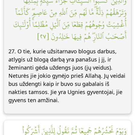
وَٱلَّذِينَ كَسَبُواْ ٱلسَّيِّـَٔاتِ جَزَآءُ سَيِّئَةِۭ بِمِثۡلِهَا
وَتَرۡهَقُهُمۡ ذِلَّةٞۖ مَّا لَهُم مِّنَ ٱللَّهِ مِنۡ عَاصِمٖۖ كَأَنَّمَآ
أُغۡشِيَتۡ وُجُوهُهُمۡ قِطَعٗا مِّنَ ٱلَّيۡلِ مُظۡلِمًاۚ أُوْلَٰٓئِكَ
أَصۡحَٰبُ ٱلنَّارِۖ هُمۡ فِيهَا خَٰلِدُونَ [٢٧]
27. O tie, kurie užsitarnavo blogus darbus,
atlygis už blogą darbą yra panašus į jį, ir
žeminanti gėda uždengs juos (jų veidus).
Neturės jie jokio gynėjo prieš Allahą. Jų veidai
bus uždengti kaip ir buvo su gabalais iš
nakties tamsos. Jie yra Ugnies gyventojai, jie
gyvens ten amžinai.
وَيَوۡمَ نَحۡشُرُهُمۡ جَمِيعٗا ثُمَّ نَقُولُ لِلَّذِينَ أَشۡرَكُواْ