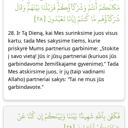
مَكَانَكُمۡ أَنتُمۡ وَشُرَكَآؤُكُمۡۚ فَزَيَّلۡنَا بَيۡنَهُمۡۖ وَقَالَ
شُرَكَآؤُهُم مَّا كُنتُمۡ إِيَّانَا تَعۡبُدُونَ [٢٨]
28. Ir Tą Dieną, kai Mes surinksime juos visus
kartu, tada Mes sakysime tiems, kurie
priskyrė Mums partnerius garbinime: „Stokite
į savo vietą! Jūs ir jūsų partneriai (kuriuos jūs
garbindavome žemiškajame gyvenime).“ Tada
Mes atskirsime juos, ir jų (taip vadinami
Allaho) partneriai sakys: “Tai ne mus jūs
garbindavote.“
فَكَفَىٰ بِٱللَّهِ شَهِيدَۢا بَيۡنَنَا وَبَيۡنَكُمۡ إِن كُنَّا عَنۡ
عِبَادَتِكُمۡ لَغَٰفِلِينَ [٢٩]