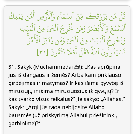
قُلۡ مَن يَرۡزُقُكُم مِّنَ ٱلسَّمَآءِ وَٱلۡأَرۡضِ أَمَّن يَمۡلِكُ
ٱلسَّمۡعَ وَٱلۡأَبۡصَٰرَ وَمَن يُخۡرِجُ ٱلۡحَيَّ مِنَ ٱلۡمَيِّتِ
وَيُخۡرِجُ ٱلۡمَيِّتَ مِنَ ٱلۡحَيِّ وَمَن يُدَبِّرُ ٱلۡأَمۡرَۚ
فَسَيَقُولُونَ ٱللَّهُۚ فَقُلۡ أَفَلَا تَتَّقُونَ [٣١]
31. Sakyk (Muchammedai ﷺ): „Kas aprūpina
jus iš dangaus ir žemės? Arba kam priklauso
girdėjimas ir matymas? Ir kas išima gyvybę iš
mirusiųjų ir išima mirusiuosius iš gyvųjų? Ir
kas tvarko visus reikalus?“ Jie sakys: „Allahas.“
Sakyk: „Argi jūs tada nebijosite Allaho
bausmės (už priskyrimą Allahui priešininkų
garbinime)?“