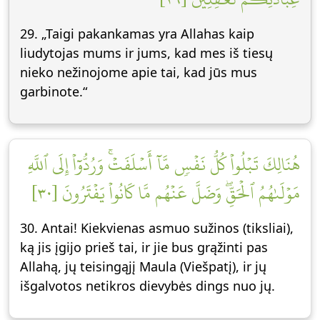
29. „Taigi pakankamas yra Allahas kaip
liudytojas mums ir jums, kad mes iš tiesų
nieko nežinojome apie tai, kad jūs mus
garbinote.“
هُنَالِكَ تَبۡلُواْ كُلُّ نَفۡسٖ مَّآ أَسۡلَفَتۡۚ وَرُدُّوٓاْ إِلَى ٱللَّهِ
مَوۡلَىٰهُمُ ٱلۡحَقِّۖ وَضَلَّ عَنۡهُم مَّا كَانُواْ يَفۡتَرُونَ [٣٠]
30. Antai! Kiekvienas asmuo sužinos (tiksliai),
ką jis įgijo prieš tai, ir jie bus grąžinti pas
Allahą, jų teisingąjį Maula (Viešpatį), ir jų
išgalvotos netikros dievybės dings nuo jų.