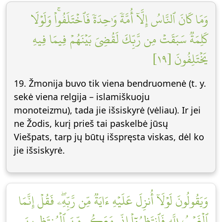
وَمَا كَانَ ٱلنَّاسُ إِلَّآ أُمَّةٗ وَٰحِدَةٗ فَٱخۡتَلَفُواْۚ وَلَوۡلَا
كَلِمَةٞ سَبَقَتۡ مِن رَّبِّكَ لَقُضِيَ بَيۡنَهُمۡ فِيمَا فِيهِ
يَخۡتَلِفُونَ [١٩]
19. Žmonija buvo tik viena bendruomenė (t. y.
sekė viena relgija – islamiškuoju
monoteizmu), tada jie išsiskyrė (vėliau). Ir jei
ne Žodis, kurį prieš tai paskelbė jūsų
Viešpats, tarp jų būtų išspręsta viskas, dėl ko
jie išsiskyrė.
وَيَقُولُونَ لَوۡلَآ أُنزِلَ عَلَيۡهِ ءَايَةٞ مِّن رَّبِّهِۦۖ فَقُلۡ إِنَّمَا
ٱلۡغَيۡبُ لِلَّهِ فَٱنتَظِرُوٓاْ إِنِّي مَعَكُم مِّنَ ٱلۡمُنتَظِرِينَ