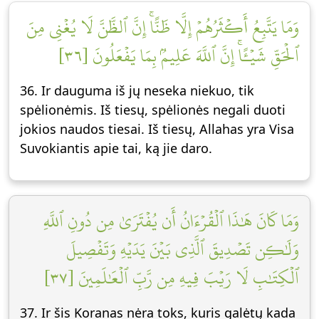
وَمَا يَتَّبِعُ أَكۡثَرُهُمۡ إِلَّا ظَنًّاۚ إِنَّ ٱلظَّنَّ لَا يُغۡنِي مِنَ
ٱلۡحَقِّ شَيۡـًٔاۚ إِنَّ ٱللَّهَ عَلِيمُۢ بِمَا يَفۡعَلُونَ [٣٦]
36. Ir dauguma iš jų neseka niekuo, tik
spėlionėmis. Iš tiesų, spėlionės negali duoti
jokios naudos tiesai. Iš tiesų, Allahas yra Visa
Suvokiantis apie tai, ką jie daro.
وَمَا كَانَ هَٰذَا ٱلۡقُرۡءَانُ أَن يُفۡتَرَىٰ مِن دُونِ ٱللَّهِ
وَلَٰكِن تَصۡدِيقَ ٱلَّذِي بَيۡنَ يَدَيۡهِ وَتَفۡصِيلَ
ٱلۡكِتَٰبِ لَا رَيۡبَ فِيهِ مِن رَّبِّ ٱلۡعَٰلَمِينَ [٣٧]
37. Ir šis Koranas nėra toks, kuris galėtų kada