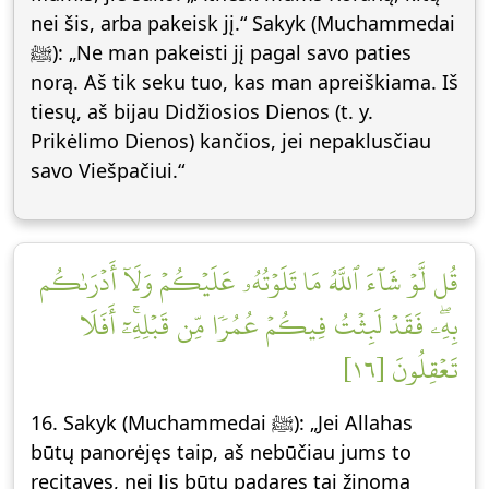
nei šis, arba pakeisk jį.“ Sakyk (Muchammedai
ﷺ): „Ne man pakeisti jį pagal savo paties
norą. Aš tik seku tuo, kas man apreiškiama. Iš
tiesų, aš bijau Didžiosios Dienos (t. y.
Prikėlimo Dienos) kančios, jei nepaklusčiau
savo Viešpačiui.“
قُل لَّوۡ شَآءَ ٱللَّهُ مَا تَلَوۡتُهُۥ عَلَيۡكُمۡ وَلَآ أَدۡرَىٰكُم
بِهِۦۖ فَقَدۡ لَبِثۡتُ فِيكُمۡ عُمُرٗا مِّن قَبۡلِهِۦٓۚ أَفَلَا
تَعۡقِلُونَ [١٦]
16. Sakyk (Muchammedai ﷺ): „Jei Allahas
būtų panorėjęs taip, aš nebūčiau jums to
recitavęs, nei Jis būtų padaręs tai žinoma