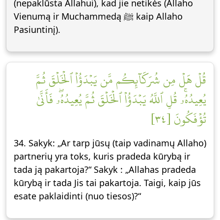
(nepaklūsta Allahui), kad jie netikės (Allaho
Vienumą ir Muchammedą ﷺ kaip Allaho
Pasiuntinį).
قُلۡ هَلۡ مِن شُرَكَآئِكُم مَّن يَبۡدَؤُاْ ٱلۡخَلۡقَ ثُمَّ
يُعِيدُهُۥۚ قُلِ ٱللَّهُ يَبۡدَؤُاْ ٱلۡخَلۡقَ ثُمَّ يُعِيدُهُۥۖ فَأَنَّىٰ
تُؤۡفَكُونَ [٣٤]
34. Sakyk: „Ar tarp jūsų (taip vadinamų Allaho)
partnerių yra toks, kuris pradeda kūrybą ir
tada ją pakartoja?“ Sakyk : „Allahas pradeda
kūrybą ir tada Jis tai pakartoja. Taigi, kaip jūs
esate paklaidinti (nuo tiesos)?“