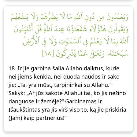
وَيَعۡبُدُونَ مِن دُونِ ٱللَّهِ مَا لَا يَضُرُّهُمۡ وَلَا يَنفَعُهُمۡ
وَيَقُولُونَ هَٰٓؤُلَآءِ شُفَعَٰٓؤُنَا عِندَ ٱللَّهِۚ قُلۡ أَتُنَبِّـُٔونَ
ٱللَّهَ بِمَا لَا يَعۡلَمُ فِي ٱلسَّمَٰوَٰتِ وَلَا فِي ٱلۡأَرۡضِۚ
سُبۡحَٰنَهُۥ وَتَعَٰلَىٰ عَمَّا يُشۡرِكُونَ [١٨]
18. Ir jie garbina šalia Allaho daiktus, kurie
nei jiems kenkia, nei duoda naudos ir sako
jie: „Tai yra mūsų tarpininkai su Allahu.“
Sakyk: „Ar jūs sakote Allahui tai, ko Jis nežino
danguose ir žemėje?“ Garbinamas ir
Išaukštintas yra Jis virš viso to, ką jie priskiria
(Jam) kaip partnerius!“