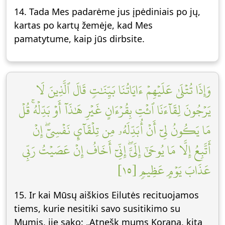
14. Tada Mes padarėme jus įpėdiniais po jų,
kartas po kartų žemėje, kad Mes
pamatytume, kaip jūs dirbsite.
وَإِذَا تُتۡلَىٰ عَلَيۡهِمۡ ءَايَاتُنَا بَيِّنَٰتٖ قَالَ ٱلَّذِينَ لَا
يَرۡجُونَ لِقَآءَنَا ٱئۡتِ بِقُرۡءَانٍ غَيۡرِ هَٰذَآ أَوۡ بَدِّلۡهُۚ قُلۡ
مَا يَكُونُ لِيٓ أَنۡ أُبَدِّلَهُۥ مِن تِلۡقَآيِٕ نَفۡسِيٓۖ إِنۡ
أَتَّبِعُ إِلَّا مَا يُوحَىٰٓ إِلَيَّۖ إِنِّيٓ أَخَافُ إِنۡ عَصَيۡتُ رَبِّي
عَذَابَ يَوۡمٍ عَظِيمٖ [١٥]
15. Ir kai Mūsų aiškios Eilutės recituojamos
tiems, kurie nesitiki savo susitikimo su
Mumis, jie sako: „Atnešk mums Koraną, kitą