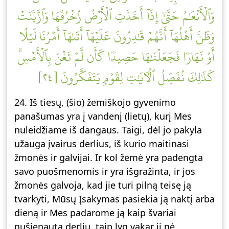
وَٱلۡأَنۡعَٰمُ حَتَّىٰٓ إِذَآ أَخَذَتِ ٱلۡأَرۡضُ زُخۡرُفَهَا وَٱزَّيَّنَتۡ
وَظَنَّ أَهۡلُهَآ أَنَّهُمۡ قَٰدِرُونَ عَلَيۡهَآ أَتَىٰهَآ أَمۡرُنَا لَيۡلًا
أَوۡ نَهَارٗا فَجَعَلۡنَٰهَا حَصِيدٗا كَأَن لَّمۡ تَغۡنَ بِٱلۡأَمۡسِۚ
كَذَٰلِكَ نُفَصِّلُ ٱلۡأٓيَٰتِ لِقَوۡمٖ يَتَفَكَّرُونَ [٢٤]
24. Iš tiesų, (šio) žemiškojo gyvenimo
panašumas yra į vandenį (lietų), kurį Mes
nuleidžiame iš dangaus. Taigi, dėl jo pakyla
užauga įvairus derlius, iš kurio maitinasi
žmonės ir galvijai. Ir kol žemė yra padengta
savo puošmenomis ir yra išgražinta, ir jos
žmonės galvoja, kad jie turi pilną teisę ją
tvarkyti, Mūsų Įsakymas pasiekia ją naktį arba
dieną ir Mes padarome ją kaip švariai
nušienautą derlių, taip lyg vakar ji nė