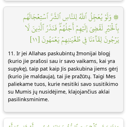
۞ وَلَوۡ يُعَجِّلُ ٱللَّهُ لِلنَّاسِ ٱلشَّرَّ ٱسۡتِعۡجَالَهُم
بِٱلۡخَيۡرِ لَقُضِيَ إِلَيۡهِمۡ أَجَلُهُمۡۖ فَنَذَرُ ٱلَّذِينَ لَا
يَرۡجُونَ لِقَآءَنَا فِي طُغۡيَٰنِهِمۡ يَعۡمَهُونَ [١١]
11. Ir jei Allahas paskubintų žmonijai blogį
(kurio jie prašosi sau ir savo vaikams, kai yra
supykę), taip pat kaip Jis paskubina jiems gėrį
(kurio jie maldauja), tai jie pražūtų. Taigi Mes
paliekame tuos, kurie nesitiki savo susitikimo
su Mumis jų nusidėjime, klajojančius aklai
pasilinksminime.