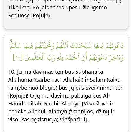
Tikėjimą. Po jais tekės upės Džiaugsmo
Soduose (Rojuje).
دَعۡوَىٰهُمۡ فِيهَا سُبۡحَٰنَكَ ٱللَّهُمَّ وَتَحِيَّتُهُمۡ فِيهَا سَلَٰمٞۚ
وَءَاخِرُ دَعۡوَىٰهُمۡ أَنِ ٱلۡحَمۡدُ لِلَّهِ رَبِّ ٱلۡعَٰلَمِينَ [١٠]
10. Jų maldavimas ten bus Subhanaka
Allahuma (Garbė Tau, Allahai!) ir Salam (taika,
ramybė nuo blogio) bus jų pasisveikinimai ten
(Rojuje)! O jų maldavimo pabaiga bus Al-
Hamdu Lillahi Rabbil-Alamyn [Visa šlovė ir
padėka Allahui, Alamyn (žmonijos, džinų ir
viso, kas egzistuoja) Viešpačiui].