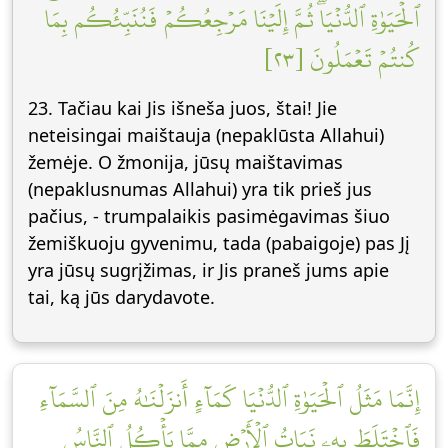
ٱلۡحَيَوٰةِ ٱلدُّنۡيَاۖ ثُمَّ إِلَيۡنَا مَرۡجِعُكُمۡ فَنُنَبِّئُكُم بِمَا
كُنتُمۡ تَعۡمَلُونَ [٢٣]
23. Tačiau kai Jis išneša juos, štai! Jie
neteisingai maištauja (nepaklūsta Allahui)
žemėje. O žmonija, jūsų maištavimas
(nepaklusnumas Allahui) yra tik prieš jus
pačius, - trumpalaikis pasimėgavimas šiuo
žemiškuoju gyvenimu, tada (pabaigoje) pas Jį
yra jūsų sugrįžimas, ir Jis praneš jums apie
tai, ką jūs darydavote.
إِنَّمَا مَثَلُ ٱلۡحَيَوٰةِ ٱلدُّنۡيَا كَمَآءٍ أَنزَلۡنَٰهُ مِنَ ٱلسَّمَآءِ
فَٱخۡتَلَطَ بِهِۦ نَبَاتُ ٱلۡأَرۡضِ مِمَّا يَأۡكُلُ ٱلنَّاسُ