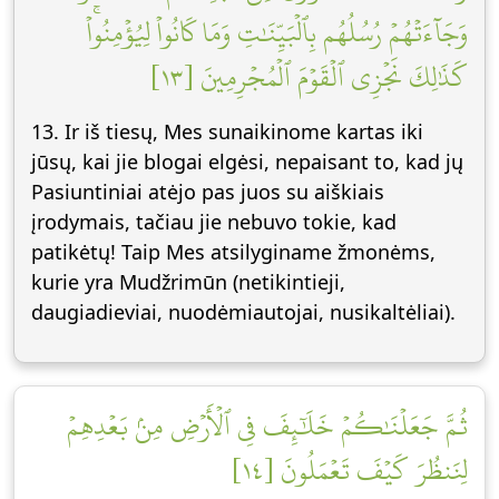
وَجَآءَتۡهُمۡ رُسُلُهُم بِٱلۡبَيِّنَٰتِ وَمَا كَانُواْ لِيُؤۡمِنُواْۚ
كَذَٰلِكَ نَجۡزِي ٱلۡقَوۡمَ ٱلۡمُجۡرِمِينَ [١٣]
13. Ir iš tiesų, Mes sunaikinome kartas iki
jūsų, kai jie blogai elgėsi, nepaisant to, kad jų
Pasiuntiniai atėjo pas juos su aiškiais
įrodymais, tačiau jie nebuvo tokie, kad
patikėtų! Taip Mes atsilyginame žmonėms,
kurie yra Mudžrimūn (netikintieji,
daugiadieviai, nuodėmiautojai, nusikaltėliai).
ثُمَّ جَعَلۡنَٰكُمۡ خَلَٰٓئِفَ فِي ٱلۡأَرۡضِ مِنۢ بَعۡدِهِمۡ
لِنَنظُرَ كَيۡفَ تَعۡمَلُونَ [١٤]