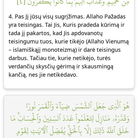
مِّنۡ حَمِيمٖ وَعَذَابٌ أَلِيمُۢ بِمَا كَانُواْ يَكۡفُرُونَ [٤]
4. Pas Jį jūsų visų sugrįžimas. Allaho Pažadas
yra teisingas. Tai Jis, Kuris pradeda kūrimą ir
tada jį pakartos, kad Jis apdovanotų
teisingumu tuos, kurie tikėjo (Allaho Vienumą
– islamiškąjį monoteizmą) ir darė teisingus
darbus. Tačiau tie, kurie netikėjo, turės
verdančių skysčių gėrimą ir skausmingą
kančią, nes jie netikėdavo.
هُوَ ٱلَّذِي جَعَلَ ٱلشَّمۡسَ ضِيَآءٗ وَٱلۡقَمَرَ نُورٗا
وَقَدَّرَهُۥ مَنَازِلَ لِتَعۡلَمُواْ عَدَدَ ٱلسِّنِينَ وَٱلۡحِسَابَۚ مَا
خَلَقَ ٱللَّهُ ذَٰلِكَ إِلَّا بِٱلۡحَقِّۚ يُفَصِّلُ ٱلۡأٓيَٰتِ لِقَوۡمٖ