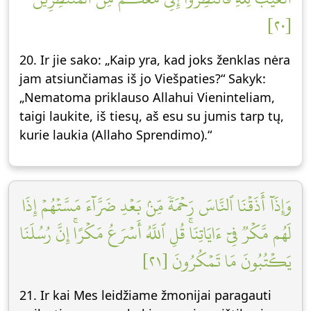
[٢٠]
20. Ir jie sako: „Kaip yra, kad joks ženklas nėra
jam atsiunčiamas iš jo Viešpaties?“ Sakyk:
„Nematoma priklauso Allahui Vieninteliam,
taigi laukite, iš tiesų, aš esu su jumis tarp tų,
kurie laukia (Allaho Sprendimo).“
وَإِذَآ أَذَقۡنَا ٱلنَّاسَ رَحۡمَةٗ مِّنۢ بَعۡدِ ضَرَّآءَ مَسَّتۡهُمۡ إِذَا
لَهُم مَّكۡرٞ فِيٓ ءَايَاتِنَاۚ قُلِ ٱللَّهُ أَسۡرَعُ مَكۡرًاۚ إِنَّ رُسُلَنَا
يَكۡتُبُونَ مَا تَمۡكُرُونَ [٢١]
21. Ir kai Mes leidžiame žmonijai paragauti