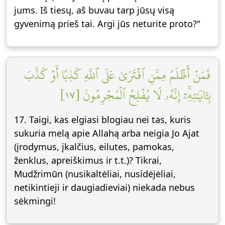
jums. Iš tiesų, aš buvau tarp jūsų visą
gyvenimą prieš tai. Argi jūs neturite proto?“
فَمَنۡ أَظۡلَمُ مِمَّنِ ٱفۡتَرَىٰ عَلَى ٱللَّهِ كَذِبًا أَوۡ كَذَّبَ
بِـَٔايَٰتِهِۦٓۚ إِنَّهُۥ لَا يُفۡلِحُ ٱلۡمُجۡرِمُونَ [١٧]
17. Taigi, kas elgiasi blogiau nei tas, kuris
sukuria melą apie Allahą arba neigia Jo Ajat
(įrodymus, įkalčius, eilutes, pamokas,
ženklus, apreiškimus ir t.t.)? Tikrai,
Mudžrimūn (nusikaltėliai, nusidėjėliai,
netikintieji ir daugiadieviai) niekada nebus
sėkmingi!