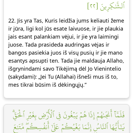
ٱلشَّٰكِرِينَ [٢٢]
22. Jis yra Tas, Kuris leidžia jums keliauti žeme
ir jūra, ligi kol jūs esate laivuose, ir jie plaukia
jais esant palankiam vėjui, ir jie yra laimingi
juose. Tada prasideda audringas vėjas ir
bangos pasiekia juos iš visų pusių ir jie mano
esantys apsupti ten. Tada jie maldauja Allaho,
išgrynindami savo Tikėjimą dėl Jo Vienintelio
(sakydami): „Jei Tu (Allahai) išneši mus iš to,
mes tikrai būsim iš dėkingųjų.“
فَلَمَّآ أَنجَىٰهُمۡ إِذَا هُمۡ يَبۡغُونَ فِي ٱلۡأَرۡضِ بِغَيۡرِ ٱلۡحَقِّۗ
يَٰٓأَيُّهَا ٱلنَّاسُ إِنَّمَا بَغۡيُكُمۡ عَلَىٰٓ أَنفُسِكُمۖ مَّتَٰعَ