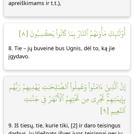
apreiškimams ir t.t.),
أُوْلَٰٓئِكَ مَأۡوَىٰهُمُ ٱلنَّارُ بِمَا كَانُواْ يَكۡسِبُونَ [٨]
8. Tie – jų buveinė bus Ugnis, dėl to, ką jie
įgydavo.
إِنَّ ٱلَّذِينَ ءَامَنُواْ وَعَمِلُواْ ٱلصَّٰلِحَٰتِ يَهۡدِيهِمۡ رَبُّهُم
بِإِيمَٰنِهِمۡۖ تَجۡرِي مِن تَحۡتِهِمُ ٱلۡأَنۡهَٰرُ فِي جَنَّٰتِ
ٱلنَّعِيمِ [٩]
9. Iš tiesų, tie, kurie tiki, [2] ir daro teisingus
darbus, jų Viešpats išves juos teisingai per jų