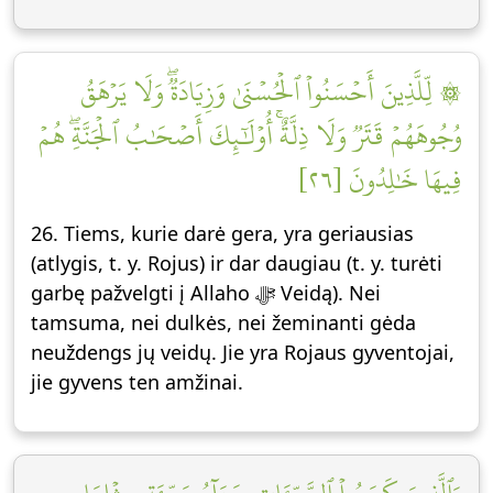
۞ لِّلَّذِينَ أَحۡسَنُواْ ٱلۡحُسۡنَىٰ وَزِيَادَةٞۖ وَلَا يَرۡهَقُ
وُجُوهَهُمۡ قَتَرٞ وَلَا ذِلَّةٌۚ أُوْلَٰٓئِكَ أَصۡحَٰبُ ٱلۡجَنَّةِۖ هُمۡ
فِيهَا خَٰلِدُونَ [٢٦]
26. Tiems, kurie darė gera, yra geriausias
(atlygis, t. y. Rojus) ir dar daugiau (t. y. turėti
garbę pažvelgti į Allaho ﷻ Veidą). Nei
tamsuma, nei dulkės, nei žeminanti gėda
neuždengs jų veidų. Jie yra Rojaus gyventojai,
jie gyvens ten amžinai.