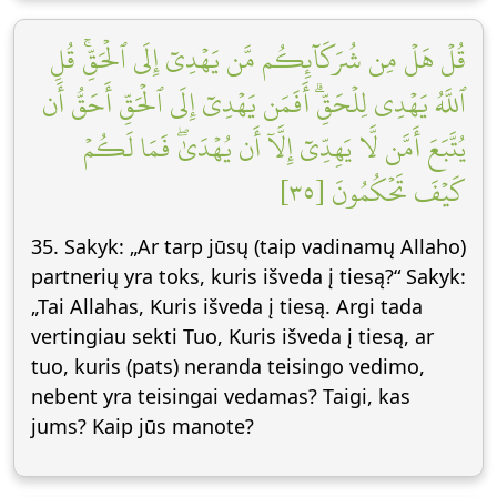
قُلۡ هَلۡ مِن شُرَكَآئِكُم مَّن يَهۡدِيٓ إِلَى ٱلۡحَقِّۚ قُلِ
ٱللَّهُ يَهۡدِي لِلۡحَقِّۗ أَفَمَن يَهۡدِيٓ إِلَى ٱلۡحَقِّ أَحَقُّ أَن
يُتَّبَعَ أَمَّن لَّا يَهِدِّيٓ إِلَّآ أَن يُهۡدَىٰۖ فَمَا لَكُمۡ
كَيۡفَ تَحۡكُمُونَ [٣٥]
35. Sakyk: „Ar tarp jūsų (taip vadinamų Allaho)
partnerių yra toks, kuris išveda į tiesą?“ Sakyk:
„Tai Allahas, Kuris išveda į tiesą. Argi tada
vertingiau sekti Tuo, Kuris išveda į tiesą, ar
tuo, kuris (pats) neranda teisingo vedimo,
nebent yra teisingai vedamas? Taigi, kas
jums? Kaip jūs manote?