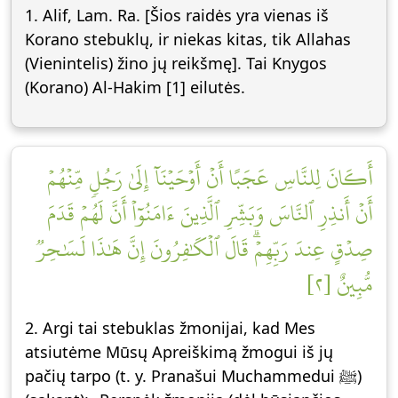
1. Alif, Lam. Ra. [Šios raidės yra vienas iš
Korano stebuklų, ir niekas kitas, tik Allahas
(Vienintelis) žino jų reikšmę]. Tai Knygos
(Korano) Al-Hakim [1] eilutės.
أَكَانَ لِلنَّاسِ عَجَبًا أَنۡ أَوۡحَيۡنَآ إِلَىٰ رَجُلٖ مِّنۡهُمۡ
أَنۡ أَنذِرِ ٱلنَّاسَ وَبَشِّرِ ٱلَّذِينَ ءَامَنُوٓاْ أَنَّ لَهُمۡ قَدَمَ
صِدۡقٍ عِندَ رَبِّهِمۡۗ قَالَ ٱلۡكَٰفِرُونَ إِنَّ هَٰذَا لَسَٰحِرٞ
مُّبِينٌ [٢]
2. Argi tai stebuklas žmonijai, kad Mes
atsiutėme Mūsų Apreiškimą žmogui iš jų
pačių tarpo (t. y. Pranašui Muchammedui ﷺ)