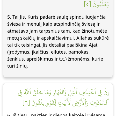
يَعۡلَمُونَ [٥]
5. Tai Jis, Kuris padarė saulę spinduliuojančia
šviesa ir mėnulį kaip atspindinčią šviesą ir
atmatavo jam tarpsnius tam, kad žinotumėte
metų skaičių ir apskaičiavimui. Allahas sukūrė
tai tik teisingai. Jis detaliai paaiškina Ajat
(įrodymus, įkalčius, eilutes, pamokas,
ženklus, apreiškimus ir t.t.) žmonėms, kurie
turi žinių.
إِنَّ فِي ٱخۡتِلَٰفِ ٱلَّيۡلِ وَٱلنَّهَارِ وَمَا خَلَقَ ٱللَّهُ فِي
ٱلسَّمَٰوَٰتِ وَٱلۡأَرۡضِ لَأٓيَٰتٖ لِّقَوۡمٖ يَتَّقُونَ [٦]
6. Iš tiesų, nakties ir dienos kaitoje ir visame,