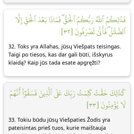
فَذَٰلِكُمُ ٱللَّهُ رَبُّكُمُ ٱلۡحَقُّۖ فَمَاذَا بَعۡدَ ٱلۡحَقِّ إِلَّا
ٱلضَّلَٰلُۖ فَأَنَّىٰ تُصۡرَفُونَ [٣٢]
32. Toks yra Allahas, jūsų Viešpats teisingas.
Taigi po tiesos, kas dar gali būti, išskyrus
klaidą? Kaip jūs tada esate apgręžti?
كَذَٰلِكَ حَقَّتۡ كَلِمَتُ رَبِّكَ عَلَى ٱلَّذِينَ فَسَقُوٓاْ أَنَّهُمۡ
لَا يُؤۡمِنُونَ [٣٣]
33. Tokiu būdu jūsų Viešpaties Žodis yra
pateisintas prieš tuos, kurie maištauja