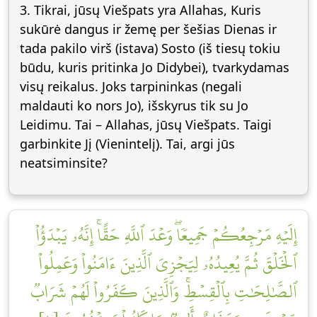
3. Tikrai, jūsų Viešpats yra Allahas, Kuris
sukūrė dangus ir žemę per šešias Dienas ir
tada pakilo virš (istava) Sosto (iš tiesų tokiu
būdu, kuris pritinka Jo Didybei), tvarkydamas
visų reikalus. Joks tarpininkas (negali
maldauti ko nors Jo), išskyrus tik su Jo
Leidimu. Tai – Allahas, jūsų Viešpats. Taigi
garbinkite Jį (Vienintelį). Tai, argi jūs
neatsiminsite?
إِلَيۡهِ مَرۡجِعُكُمۡ جَمِيعٗاۖ وَعۡدَ ٱللَّهِ حَقًّاۚ إِنَّهُۥ يَبۡدَؤُاْ
ٱلۡخَلۡقَ ثُمَّ يُعِيدُهُۥ لِيَجۡزِيَ ٱلَّذِينَ ءَامَنُواْ وَعَمِلُواْ
ٱلصَّٰلِحَٰتِ بِٱلۡقِسۡطِۚ وَٱلَّذِينَ كَفَرُواْ لَهُمۡ شَرَابٞ