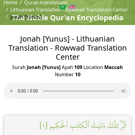
Home
Quran translations
Lithuanian Translation - Rowwad Translation Center
The Noble Qur'an Encyclopedia
Jonah [Yunus]
Jonah [Yunus] - Lithuanian
Translation - Rowwad Translation
Center
Surah
Jonah [Yunus]
Ayah
109
Location
Maccah
Number
10
الٓرۚ تِلۡكَ ءَايَٰتُ ٱلۡكِتَٰبِ ٱلۡحَكِيمِ [١]