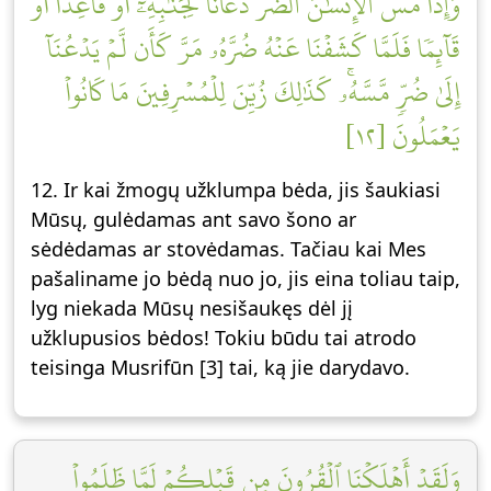
وَإِذَا مَسَّ ٱلۡإِنسَٰنَ ٱلضُّرُّ دَعَانَا لِجَنۢبِهِۦٓ أَوۡ قَاعِدًا أَوۡ
قَآئِمٗا فَلَمَّا كَشَفۡنَا عَنۡهُ ضُرَّهُۥ مَرَّ كَأَن لَّمۡ يَدۡعُنَآ
إِلَىٰ ضُرّٖ مَّسَّهُۥۚ كَذَٰلِكَ زُيِّنَ لِلۡمُسۡرِفِينَ مَا كَانُواْ
يَعۡمَلُونَ [١٢]
12. Ir kai žmogų užklumpa bėda, jis šaukiasi
Mūsų, gulėdamas ant savo šono ar
sėdėdamas ar stovėdamas. Tačiau kai Mes
pašaliname jo bėdą nuo jo, jis eina toliau taip,
lyg niekada Mūsų nesišaukęs dėl jį
užklupusios bėdos! Tokiu būdu tai atrodo
teisinga Musrifūn [3] tai, ką jie darydavo.
وَلَقَدۡ أَهۡلَكۡنَا ٱلۡقُرُونَ مِن قَبۡلِكُمۡ لَمَّا ظَلَمُواْ