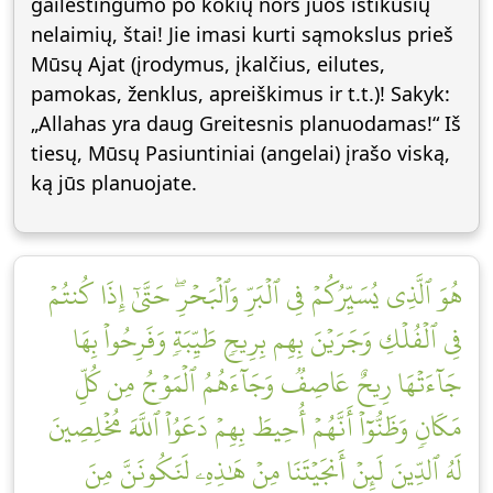
gailestingumo po kokių nors juos ištikusių
nelaimių, štai! Jie imasi kurti sąmokslus prieš
Mūsų Ajat (įrodymus, įkalčius, eilutes,
pamokas, ženklus, apreiškimus ir t.t.)! Sakyk:
„Allahas yra daug Greitesnis planuodamas!“ Iš
tiesų, Mūsų Pasiuntiniai (angelai) įrašo viską,
ką jūs planuojate.
هُوَ ٱلَّذِي يُسَيِّرُكُمۡ فِي ٱلۡبَرِّ وَٱلۡبَحۡرِۖ حَتَّىٰٓ إِذَا كُنتُمۡ
فِي ٱلۡفُلۡكِ وَجَرَيۡنَ بِهِم بِرِيحٖ طَيِّبَةٖ وَفَرِحُواْ بِهَا
جَآءَتۡهَا رِيحٌ عَاصِفٞ وَجَآءَهُمُ ٱلۡمَوۡجُ مِن كُلِّ
مَكَانٖ وَظَنُّوٓاْ أَنَّهُمۡ أُحِيطَ بِهِمۡ دَعَوُاْ ٱللَّهَ مُخۡلِصِينَ
لَهُ ٱلدِّينَ لَئِنۡ أَنجَيۡتَنَا مِنۡ هَٰذِهِۦ لَنَكُونَنَّ مِنَ