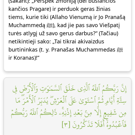
(sakant): „Perspėk žmoniją (dėl būsiančios
kančios Pragare) ir perduok geras žinias
tiems, kurie tiki (Allaho Vienumą ir Jo Pranašą
Muchammedą ﷺ), kad jie pas savo Viešpatį
turės atlygį už savo gerus darbus?“ (Tačiau)
netikintieji sako: „Tai tikrai akivaizdus
burtininkas (t. y. Pranašas Muchammedas ﷺ
ir Koranas)!“
إِنَّ رَبَّكُمُ ٱللَّهُ ٱلَّذِي خَلَقَ ٱلسَّمَٰوَٰتِ وَٱلۡأَرۡضَ فِي
سِتَّةِ أَيَّامٖ ثُمَّ ٱسۡتَوَىٰ عَلَى ٱلۡعَرۡشِۖ يُدَبِّرُ ٱلۡأَمۡرَۖ مَا
مِن شَفِيعٍ إِلَّا مِنۢ بَعۡدِ إِذۡنِهِۦۚ ذَٰلِكُمُ ٱللَّهُ رَبُّكُمۡ
فَٱعۡبُدُوهُۚ أَفَلَا تَذَكَّرُونَ [٣]