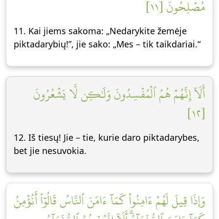
مُصۡلِحُونَ [١١]
11. Kai jiems sakoma: „Nedarykite žemėje
piktadarybių!”, jie sako: „Mes – tik taikdariai.“
أَلَآ إِنَّهُمۡ هُمُ ٱلۡمُفۡسِدُونَ وَلَٰكِن لَّا يَشۡعُرُونَ
[١٢]
12. Iš tiesų! Jie – tie, kurie daro piktadarybes,
bet jie nesuvokia.
وَإِذَا قِيلَ لَهُمۡ ءَامِنُواْ كَمَآ ءَامَنَ ٱلنَّاسُ قَالُوٓاْ أَنُؤۡمِنُ