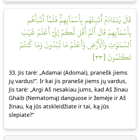
قَالَ يَٰٓـَٔادَمُ أَنۢبِئۡهُم بِأَسۡمَآئِهِمۡۖ فَلَمَّآ أَنۢبَأَهُم
بِأَسۡمَآئِهِمۡ قَالَ أَلَمۡ أَقُل لَّكُمۡ إِنِّيٓ أَعۡلَمُ غَيۡبَ
ٱلسَّمَٰوَٰتِ وَٱلۡأَرۡضِ وَأَعۡلَمُ مَا تُبۡدُونَ وَمَا كُنتُمۡ
تَكۡتُمُونَ [٣٣]
33. Jis tarė: „Adamai (Adomai), pranešk jiems
jų vardus!”. Ir kai jis pranešė jiems jų vardus,
Jis tarė: „Argi Aš nesakiau jums, kad Aš žinau
Ghaib (Nematomą) danguose ir žemėje ir Aš
žinau, ką jūs atskleidžiate ir tai, ką jūs
slepiate?“