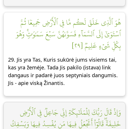
هُوَ ٱلَّذِي خَلَقَ لَكُم مَّا فِي ٱلۡأَرۡضِ جَمِيعٗا ثُمَّ
ٱسۡتَوَىٰٓ إِلَى ٱلسَّمَآءِ فَسَوَّىٰهُنَّ سَبۡعَ سَمَٰوَٰتٖۚ وَهُوَ
بِكُلِّ شَيۡءٍ عَلِيمٞ [٢٩]
29. Jis yra Tas, Kuris sukūrė jums visiems tai,
kas yra žemėje. Tada Jis pakilo (istava) link
dangaus ir padarė juos septyniais dangumis.
Jis - apie viską Žinantis.
وَإِذۡ قَالَ رَبُّكَ لِلۡمَلَٰٓئِكَةِ إِنِّي جَاعِلٞ فِي ٱلۡأَرۡضِ
خَلِيفَةٗۖ قَالُوٓاْ أَتَجۡعَلُ فِيهَا مَن يُفۡسِدُ فِيهَا وَيَسۡفِكُ