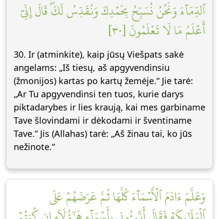
ٱلدِّمَآءَ وَنَحۡنُ نُسَبِّحُ بِحَمۡدِكَ وَنُقَدِّسُ لَكَۖ قَالَ إِنِّيٓ
أَعۡلَمُ مَا لَا تَعۡلَمُونَ [٣٠]
30. Ir (atminkite), kaip jūsų Viešpats sakė
angelams: „Iš tiesų, aš apgyvendinsiu
(žmonijos) kartas po kartų žemėje.“ Jie tarė:
„Ar Tu apgyvendinsi ten tuos, kurie darys
piktadarybes ir lies kraują, kai mes garbiname
Tave šlovindami ir dėkodami ir šventiname
Tave.“ Jis (Allahas) tarė: „Aš žinau tai, ko jūs
nežinote.“
وَعَلَّمَ ءَادَمَ ٱلۡأَسۡمَآءَ كُلَّهَا ثُمَّ عَرَضَهُمۡ عَلَى
ٱلۡمَلَٰٓئِكَةِ فَقَالَ أَنۢبِـُٔونِي بِأَسۡمَآءِ هَٰٓؤُلَآءِ إِن كُنتُمۡ