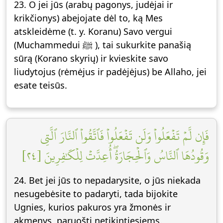
23. O jei jūs (arabų pagonys, judėjai ir
krikčionys) abejojate dėl to, ką Mes
atskleidėme (t. y. Koranu) Savo vergui
(Muchammedui ﷺ ), tai sukurkite panašią
sūrą (Korano skyrių) ir kvieskite savo
liudytojus (rėmėjus ir padėjėjus) be Allaho, jei
esate teisūs.
فَإِن لَّمۡ تَفۡعَلُواْ وَلَن تَفۡعَلُواْ فَٱتَّقُواْ ٱلنَّارَ ٱلَّتِي
وَقُودُهَا ٱلنَّاسُ وَٱلۡحِجَارَةُۖ أُعِدَّتۡ لِلۡكَٰفِرِينَ [٢٤]
24. Bet jei jūs to nepadarysite, o jūs niekada
nesugebėsite to padaryti, tada bijokite
Ugnies, kurios pakuros yra žmonės ir
akmenys, paruošti netikintiesiems.