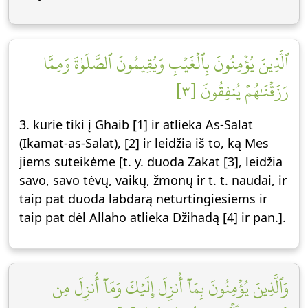
ٱلَّذِينَ يُؤۡمِنُونَ بِٱلۡغَيۡبِ وَيُقِيمُونَ ٱلصَّلَوٰةَ وَمِمَّا
رَزَقۡنَٰهُمۡ يُنفِقُونَ [٣]
3. kurie tiki į Ghaib [1] ir atlieka As-Salat
(Ikamat-as-Salat), [2] ir leidžia iš to, ką Mes
jiems suteikėme [t. y. duoda Zakat [3], leidžia
savo, savo tėvų, vaikų, žmonų ir t. t. naudai, ir
taip pat duoda labdarą neturtingiesiems ir
taip pat dėl Allaho atlieka Džihadą [4] ir pan.].
وَٱلَّذِينَ يُؤۡمِنُونَ بِمَآ أُنزِلَ إِلَيۡكَ وَمَآ أُنزِلَ مِن