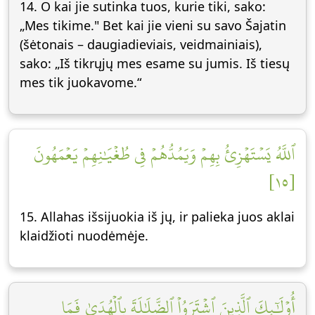
14. O kai jie sutinka tuos, kurie tiki, sako:
„Mes tikime." Bet kai jie vieni su savo Šajatin
(šėtonais – daugiadieviais, veidmainiais),
sako: „Iš tikrųjų mes esame su jumis. Iš tiesų
mes tik juokavome.“
ٱللَّهُ يَسۡتَهۡزِئُ بِهِمۡ وَيَمُدُّهُمۡ فِي طُغۡيَٰنِهِمۡ يَعۡمَهُونَ
[١٥]
15. Allahas išsijuokia iš jų, ir palieka juos aklai
klaidžioti nuodėmėje.
أُوْلَٰٓئِكَ ٱلَّذِينَ ٱشۡتَرَوُاْ ٱلضَّلَٰلَةَ بِٱلۡهُدَىٰ فَمَا