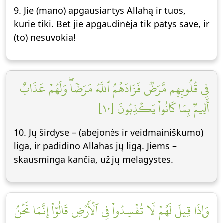
9. Jie (mano) apgausiantys Allahą ir tuos,
kurie tiki. Bet jie apgaudinėja tik patys save, ir
(to) nesuvokia!
فِي قُلُوبِهِم مَّرَضٞ فَزَادَهُمُ ٱللَّهُ مَرَضٗاۖ وَلَهُمۡ عَذَابٌ
أَلِيمُۢ بِمَا كَانُواْ يَكۡذِبُونَ [١٠]
10. Jų širdyse – (abejonės ir veidmainiškumo)
liga, ir padidino Allahas jų ligą. Jiems –
skausminga kančia, už jų melagystes.
وَإِذَا قِيلَ لَهُمۡ لَا تُفۡسِدُواْ فِي ٱلۡأَرۡضِ قَالُوٓاْ إِنَّمَا نَحۡنُ