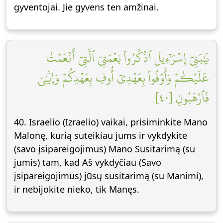
gyventojai. Jie gyvens ten amžinai.
يَٰبَنِيٓ إِسۡرَٰٓءِيلَ ٱذۡكُرُواْ نِعۡمَتِيَ ٱلَّتِيٓ أَنۡعَمۡتُ
عَلَيۡكُمۡ وَأَوۡفُواْ بِعَهۡدِيٓ أُوفِ بِعَهۡدِكُمۡ وَإِيَّٰيَ
فَٱرۡهَبُونِ [٤٠]
40. Israelio (Izraelio) vaikai, prisiminkite Mano
Malonę, kurią suteikiau jums ir vykdykite
(savo įsipareigojimus) Mano Susitarimą (su
jumis) tam, kad Aš vykdyčiau (Savo
įsipareigojimus) jūsų susitarimą (su Manimi),
ir nebijokite nieko, tik Manęs.