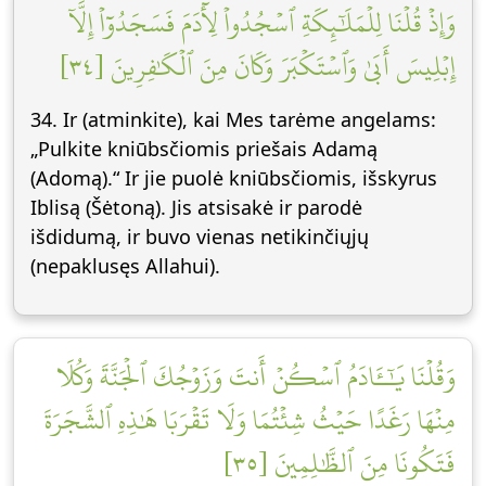
وَإِذۡ قُلۡنَا لِلۡمَلَٰٓئِكَةِ ٱسۡجُدُواْ لِأٓدَمَ فَسَجَدُوٓاْ إِلَّآ
إِبۡلِيسَ أَبَىٰ وَٱسۡتَكۡبَرَ وَكَانَ مِنَ ٱلۡكَٰفِرِينَ [٣٤]
34. Ir (atminkite), kai Mes tarėme angelams:
„Pulkite kniūbsčiomis priešais Adamą
(Adomą).“ Ir jie puolė kniūbsčiomis, išskyrus
Iblisą (Šėtoną). Jis atsisakė ir parodė
išdidumą, ir buvo vienas netikinčiųjų
(nepaklusęs Allahui).
وَقُلۡنَا يَٰٓـَٔادَمُ ٱسۡكُنۡ أَنتَ وَزَوۡجُكَ ٱلۡجَنَّةَ وَكُلَا
مِنۡهَا رَغَدًا حَيۡثُ شِئۡتُمَا وَلَا تَقۡرَبَا هَٰذِهِ ٱلشَّجَرَةَ
فَتَكُونَا مِنَ ٱلظَّٰلِمِينَ [٣٥]