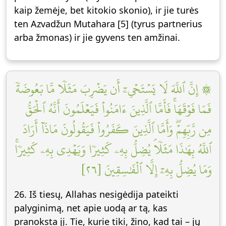
kaip žemėje, bet kitokio skonio), ir jie turės
ten Azvadžun Mutahara [5] (tyrus partnerius
arba žmonas) ir jie gyvens ten amžinai.
۞ إِنَّ ٱللَّهَ لَا يَسۡتَحۡيِۦٓ أَن يَضۡرِبَ مَثَلٗا مَّا بَعُوضَةٗ
فَمَا فَوۡقَهَاۚ فَأَمَّا ٱلَّذِينَ ءَامَنُواْ فَيَعۡلَمُونَ أَنَّهُ ٱلۡحَقُّ
مِن رَّبِّهِمۡۖ وَأَمَّا ٱلَّذِينَ كَفَرُواْ فَيَقُولُونَ مَاذَآ أَرَادَ
ٱللَّهُ بِهَٰذَا مَثَلٗاۘ يُضِلُّ بِهِۦ كَثِيرٗا وَيَهۡدِي بِهِۦ كَثِيرٗاۚ
وَمَا يُضِلُّ بِهِۦٓ إِلَّا ٱلۡفَٰسِقِينَ [٢٦]
26. Iš tiesų, Allahas nesigėdija pateikti
palyginimą, net apie uodą ar tą, kas
pranoksta jį. Tie, kurie tiki, žino, kad tai – jų