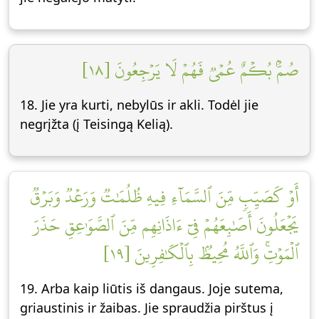
صُمُّۢ بُكۡمٌ عُمۡيٞ فَهُمۡ لَا يَرۡجِعُونَ [١٨]
18. Jie yra kurti, nebylūs ir akli. Todėl jie
negrįžta (į Teisingą Kelią).
أَوۡ كَصَيِّبٖ مِّنَ ٱلسَّمَآءِ فِيهِ ظُلُمَٰتٞ وَرَعۡدٞ وَبَرۡقٞ
يَجۡعَلُونَ أَصَٰبِعَهُمۡ فِيٓ ءَاذَانِهِم مِّنَ ٱلصَّوَٰعِقِ حَذَرَ
ٱلۡمَوۡتِۚ وَٱللَّهُ مُحِيطُۢ بِٱلۡكَٰفِرِينَ [١٩]
19. Arba kaip liūtis iš dangaus. Joje sutema,
griaustinis ir žaibas. Jie spraudžia pirštus į