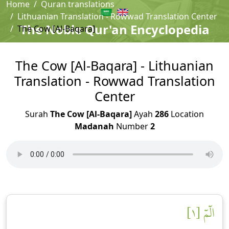
Home
Quran translations
Lithuanian Translation - Rowwad Translation Center
The Noble Qur'an Encyclopedia
The Cow [Al-Baqara]
The Cow [Al-Baqara] - Lithuanian
Translation - Rowwad Translation
Center
Surah
The Cow [Al-Baqara]
Ayah
286
Location
Madanah
Number
2
الٓمٓ [١]