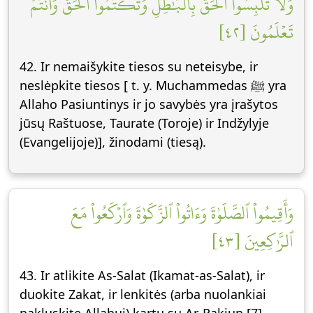
وَلَا تَلۡبِسُواْ ٱلۡحَقَّ بِٱلۡبَٰطِلِ وَتَكۡتُمُواْ ٱلۡحَقَّ وَأَنتُمۡ
تَعۡلَمُونَ [٤٢]
42. Ir nemaišykite tiesos su neteisybe, ir
neslėpkite tiesos [ t. y. Muchammedas ﷺ yra
Allaho Pasiuntinys ir jo savybės yra įrašytos
jūsų Raštuose, Taurate (Toroje) ir Indžylyje
(Evangelijoje)], žinodami (tiesą).
وَأَقِيمُواْ ٱلصَّلَوٰةَ وَءَاتُواْ ٱلزَّكَوٰةَ وَٱرۡكَعُواْ مَعَ
ٱلرَّٰكِعِينَ [٤٣]
43. Ir atlikite As-Salat (Ikamat-as-Salat), ir
duokite Zakat, ir lenkitės (arba nuolankiai