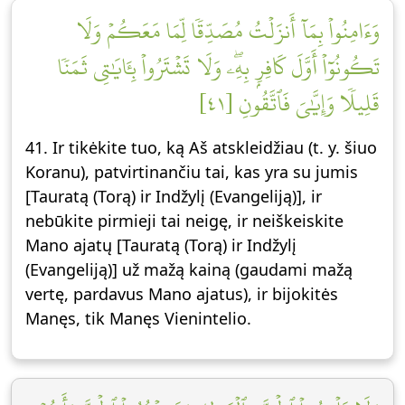
وَءَامِنُواْ بِمَآ أَنزَلۡتُ مُصَدِّقٗا لِّمَا مَعَكُمۡ وَلَا
تَكُونُوٓاْ أَوَّلَ كَافِرِۭ بِهِۦۖ وَلَا تَشۡتَرُواْ بِـَٔايَٰتِي ثَمَنٗا
قَلِيلٗا وَإِيَّٰيَ فَٱتَّقُونِ [٤١]
41. Ir tikėkite tuo, ką Aš atskleidžiau (t. y. šiuo
Koranu), patvirtinančiu tai, kas yra su jumis
[Tauratą (Torą) ir Indžylį (Evangeliją)], ir
nebūkite pirmieji tai neigę, ir neiškeiskite
Mano ajatų [Tauratą (Torą) ir Indžylį
(Evangeliją)] už mažą kainą (gaudami mažą
vertę, pardavus Mano ajatus), ir bijokitės
Manęs, tik Manęs Vienintelio.