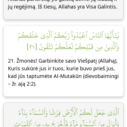
jų regėjimą. Iš tiesų, Allahas yra Visa Galintis.
يَٰٓأَيُّهَا ٱلنَّاسُ ٱعۡبُدُواْ رَبَّكُمُ ٱلَّذِي خَلَقَكُمۡ
وَٱلَّذِينَ مِن قَبۡلِكُمۡ لَعَلَّكُمۡ تَتَّقُونَ [٢١]
21. Žmonės! Garbinkite savo Viešpatį (Allahą),
Kuris sukūrė jus ir tuos, kurie buvo prieš jus,
kad jūs taptumėte Al-Mutakūn (dievobaimingi
– žr. ają 2:2).
ٱلَّذِي جَعَلَ لَكُمُ ٱلۡأَرۡضَ فِرَٰشٗا وَٱلسَّمَآءَ بِنَآءٗ
وَأَنزَلَ مِنَ ٱلسَّمَآءِ مَآءٗ فَأَخۡرَجَ بِهِۦ مِنَ ٱلثَّمَرَٰتِ