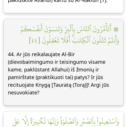
pakluskite Allahui) kartu su Ar-Rakiun [7].
۞ أَتَأۡمُرُونَ ٱلنَّاسَ بِٱلۡبِرِّ وَتَنسَوۡنَ أَنفُسَكُمۡ
وَأَنتُمۡ تَتۡلُونَ ٱلۡكِتَٰبَۚ أَفَلَا تَعۡقِلُونَ [٤٤]
44. Ar jūs reikalaujate Al-Bir
(dievobaimingumo ir teisingumo visame
kame, paklūstant Allahui) iš žmonių ir
pamirštate (praktikuoti tai) patys? Ir jūs
recituojate Knygą [Tauratą (Torą)]! Argi jūs
nesuvokiate?
وَٱسۡتَعِينُواْ بِٱلصَّبۡرِ وَٱلصَّلَوٰةِۚ وَإِنَّهَا لَكَبِيرَةٌ إِلَّا عَلَى