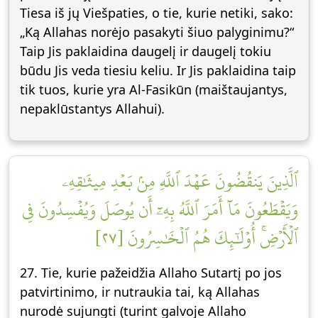
Tiesa iš jų Viešpaties, o tie, kurie netiki, sako:
„Ką Allahas norėjo pasakyti šiuo palyginimu?“
Taip Jis paklaidina daugelį ir daugelį tokiu
būdu Jis veda tiesiu keliu. Ir Jis paklaidina taip
tik tuos, kurie yra Al-Fasikūn (maištaujantys,
nepaklūstantys Allahui).
ٱلَّذِينَ يَنقُضُونَ عَهۡدَ ٱللَّهِ مِنۢ بَعۡدِ مِيثَٰقِهِۦ
وَيَقۡطَعُونَ مَآ أَمَرَ ٱللَّهُ بِهِۦٓ أَن يُوصَلَ وَيُفۡسِدُونَ فِي
ٱلۡأَرۡضِۚ أُوْلَٰٓئِكَ هُمُ ٱلۡخَٰسِرُونَ [٢٧]
27. Tie, kurie pažeidžia Allaho Sutartį po jos
patvirtinimo, ir nutraukia tai, ką Allahas
nurodė sujungti (turint galvoje Allaho