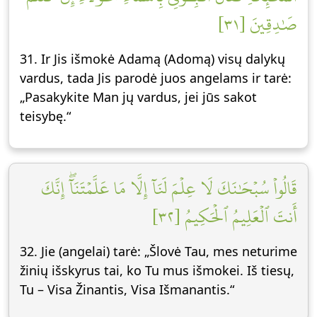
صَٰدِقِينَ [٣١]
31. Ir Jis išmokė Adamą (Adomą) visų dalykų
vardus, tada Jis parodė juos angelams ir tarė:
„Pasakykite Man jų vardus, jei jūs sakot
teisybę.“
قَالُواْ سُبۡحَٰنَكَ لَا عِلۡمَ لَنَآ إِلَّا مَا عَلَّمۡتَنَآۖ إِنَّكَ
أَنتَ ٱلۡعَلِيمُ ٱلۡحَكِيمُ [٣٢]
32. Jie (angelai) tarė: „Šlovė Tau, mes neturime
žinių išskyrus tai, ko Tu mus išmokei. Iš tiesų,
Tu – Visa Žinantis, Visa Išmanantis.“