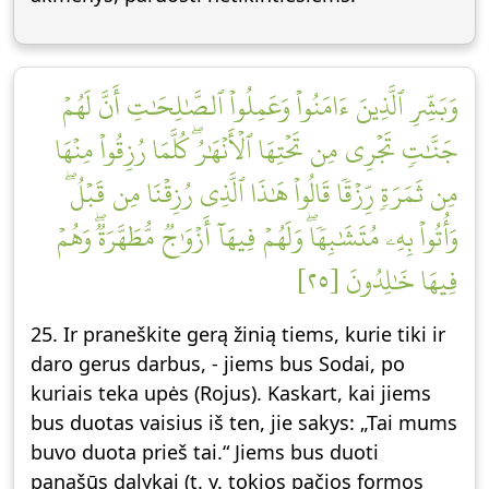
وَبَشِّرِ ٱلَّذِينَ ءَامَنُواْ وَعَمِلُواْ ٱلصَّٰلِحَٰتِ أَنَّ لَهُمۡ
جَنَّٰتٖ تَجۡرِي مِن تَحۡتِهَا ٱلۡأَنۡهَٰرُۖ كُلَّمَا رُزِقُواْ مِنۡهَا
مِن ثَمَرَةٖ رِّزۡقٗا قَالُواْ هَٰذَا ٱلَّذِي رُزِقۡنَا مِن قَبۡلُۖ
وَأُتُواْ بِهِۦ مُتَشَٰبِهٗاۖ وَلَهُمۡ فِيهَآ أَزۡوَٰجٞ مُّطَهَّرَةٞۖ وَهُمۡ
فِيهَا خَٰلِدُونَ [٢٥]
25. Ir praneškite gerą žinią tiems, kurie tiki ir
daro gerus darbus, - jiems bus Sodai, po
kuriais teka upės (Rojus). Kaskart, kai jiems
bus duotas vaisius iš ten, jie sakys: „Tai mums
buvo duota prieš tai.“ Jiems bus duoti
panašūs dalykai (t. y. tokios pačios formos