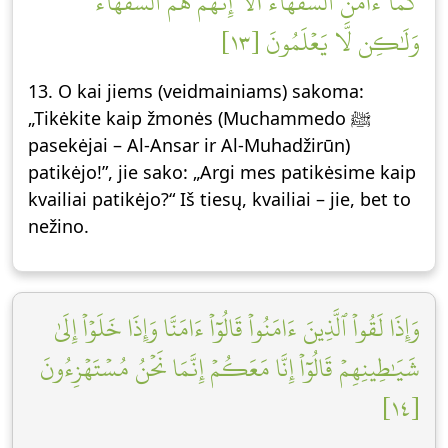
كَمَآ ءَامَنَ ٱلسُّفَهَآءُۗ أَلَآ إِنَّهُمۡ هُمُ ٱلسُّفَهَآءُ
وَلَٰكِن لَّا يَعۡلَمُونَ [١٣]
13. O kai jiems (veidmainiams) sakoma:
„Tikėkite kaip žmonės (Muchammedo ﷺ
pasekėjai – Al-Ansar ir Al-Muhadžirūn)
patikėjo!”, jie sako: „Argi mes patikėsime kaip
kvailiai patikėjo?“ Iš tiesų, kvailiai – jie, bet to
nežino.
وَإِذَا لَقُواْ ٱلَّذِينَ ءَامَنُواْ قَالُوٓاْ ءَامَنَّا وَإِذَا خَلَوۡاْ إِلَىٰ
شَيَٰطِينِهِمۡ قَالُوٓاْ إِنَّا مَعَكُمۡ إِنَّمَا نَحۡنُ مُسۡتَهۡزِءُونَ
[١٤]