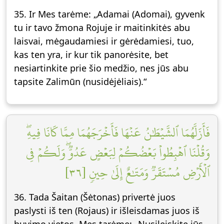
35. Ir Mes tarėme: „Adamai (Adomai), gyvenk
tu ir tavo žmona Rojuje ir maitinkitės abu
laisvai, mėgaudamiesi ir gėrėdamiesi, tuo,
kas ten yra, ir kur tik panorėsite, bet
nesiartinkite prie šio medžio, nes jūs abu
tapsite Zalimūn (nusidėjėliais).“
فَأَزَلَّهُمَا ٱلشَّيۡطَٰنُ عَنۡهَا فَأَخۡرَجَهُمَا مِمَّا كَانَا فِيهِۖ
وَقُلۡنَا ٱهۡبِطُواْ بَعۡضُكُمۡ لِبَعۡضٍ عَدُوّٞۖ وَلَكُمۡ فِي
ٱلۡأَرۡضِ مُسۡتَقَرّٞ وَمَتَٰعٌ إِلَىٰ حِينٖ [٣٦]
36. Tada Šaitan (Šėtonas) privertė juos
paslysti iš ten (Rojaus) ir išleisdamas juos iš