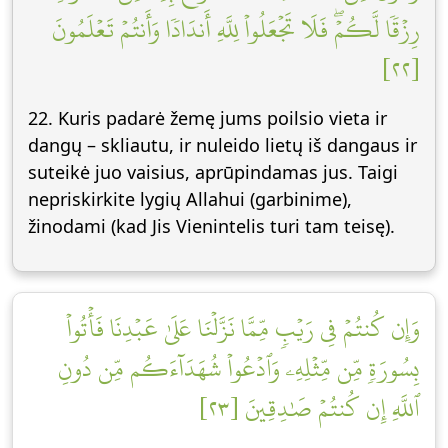
رِزۡقٗا لَّكُمۡۖ فَلَا تَجۡعَلُواْ لِلَّهِ أَندَادٗا وَأَنتُمۡ تَعۡلَمُونَ
[٢٢]
22. Kuris padarė žemę jums poilsio vieta ir
dangų – skliautu, ir nuleido lietų iš dangaus ir
suteikė juo vaisius, aprūpindamas jus. Taigi
nepriskirkite lygių Allahui (garbinime),
žinodami (kad Jis Vienintelis turi tam teisę).
وَإِن كُنتُمۡ فِي رَيۡبٖ مِّمَّا نَزَّلۡنَا عَلَىٰ عَبۡدِنَا فَأۡتُواْ
بِسُورَةٖ مِّن مِّثۡلِهِۦ وَٱدۡعُواْ شُهَدَآءَكُم مِّن دُونِ
ٱللَّهِ إِن كُنتُمۡ صَٰدِقِينَ [٢٣]