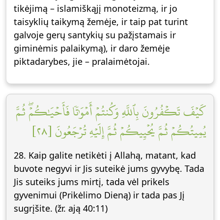
tikėjimą – islamiškąjį monoteizmą, ir jo
taisyklių taikymą žemėje, ir taip pat turint
galvoje gerų santykių su pažįstamais ir
giminėmis palaikymą), ir daro žemėje
piktadarybes, jie – pralaimėtojai.
كَيۡفَ تَكۡفُرُونَ بِٱللَّهِ وَكُنتُمۡ أَمۡوَٰتٗا فَأَحۡيَٰكُمۡۖ ثُمَّ
يُمِيتُكُمۡ ثُمَّ يُحۡيِيكُمۡ ثُمَّ إِلَيۡهِ تُرۡجَعُونَ [٢٨]
28. Kaip galite netikėti į Allahą, matant, kad
buvote negyvi ir Jis suteikė jums gyvybę. Tada
Jis suteiks jums mirtį, tada vėl prikels
gyvenimui (Prikėlimo Dieną) ir tada pas Jį
sugrįšite. (žr. ają 40:11)