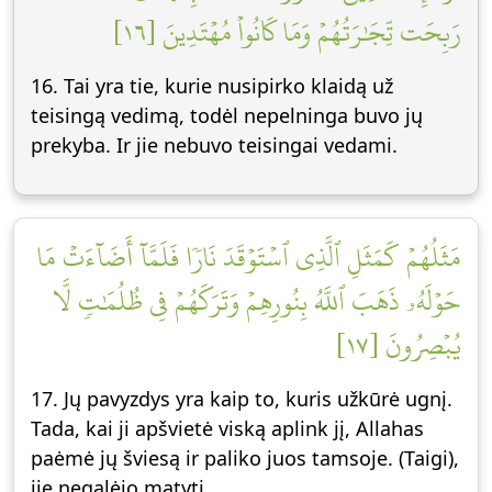
رَبِحَت تِّجَٰرَتُهُمۡ وَمَا كَانُواْ مُهۡتَدِينَ [١٦]
16. Tai yra tie, kurie nusipirko klaidą už
teisingą vedimą, todėl nepelninga buvo jų
prekyba. Ir jie nebuvo teisingai vedami.
مَثَلُهُمۡ كَمَثَلِ ٱلَّذِي ٱسۡتَوۡقَدَ نَارٗا فَلَمَّآ أَضَآءَتۡ مَا
حَوۡلَهُۥ ذَهَبَ ٱللَّهُ بِنُورِهِمۡ وَتَرَكَهُمۡ فِي ظُلُمَٰتٖ لَّا
يُبۡصِرُونَ [١٧]
17. Jų pavyzdys yra kaip to, kuris užkūrė ugnį.
Tada, kai ji apšvietė viską aplink jį, Allahas
paėmė jų šviesą ir paliko juos tamsoje. (Taigi),
jie negalėjo matyti.