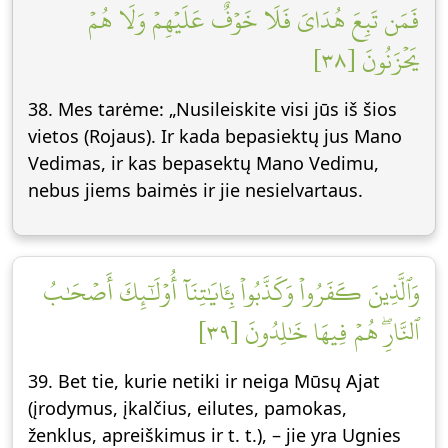
فَمَن تَبِعَ هُدَايَ فَلَا خَوۡفٌ عَلَيۡهِمۡ وَلَا هُمۡ
يَحۡزَنُونَ [٣٨]
38. Mes tarėme: „Nusileiskite visi jūs iš šios
vietos (Rojaus). Ir kada bepasiektų jus Mano
Vedimas, ir kas bepasektų Mano Vedimu,
nebus jiems baimės ir jie nesielvartaus.
وَٱلَّذِينَ كَفَرُواْ وَكَذَّبُواْ بِـَٔايَٰتِنَآ أُوْلَٰٓئِكَ أَصۡحَٰبُ
ٱلنَّارِۖ هُمۡ فِيهَا خَٰلِدُونَ [٣٩]
39. Bet tie, kurie netiki ir neiga Mūsų Ajat
(įrodymus, įkalčius, eilutes, pamokas,
ženklus, apreiškimus ir t. t.), – jie yra Ugnies