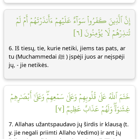
إِنَّ ٱلَّذِينَ كَفَرُواْ سَوَآءٌ عَلَيۡهِمۡ ءَأَنذَرۡتَهُمۡ أَمۡ لَمۡ
تُنذِرۡهُمۡ لَا يُؤۡمِنُونَ [٦]
6. Iš tiesų, tie, kurie netiki, jiems tas pats, ar
tu (Muchammedai ﷺ ) įspėji juos ar neįspėji
jų, - jie netikės.
خَتَمَ ٱللَّهُ عَلَىٰ قُلُوبِهِمۡ وَعَلَىٰ سَمۡعِهِمۡۖ وَعَلَىٰٓ أَبۡصَٰرِهِمۡ
غِشَٰوَةٞۖ وَلَهُمۡ عَذَابٌ عَظِيمٞ [٧]
7. Allahas užantspaudavo jų širdis ir klausą (t.
y. jie negali priimti Allaho Vedimo) ir ant jų