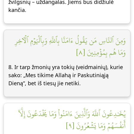
žvilgsnių – uždangalas. Jiems bus didžiulė
kančia.
وَمِنَ ٱلنَّاسِ مَن يَقُولُ ءَامَنَّا بِٱللَّهِ وَبِٱلۡيَوۡمِ ٱلۡأٓخِرِ
وَمَا هُم بِمُؤۡمِنِينَ [٨]
8. Ir tarp žmonių yra tokių (veidmainių), kurie
sako: „Mes tikime Allahą ir Paskutiniąją
Dieną“, bet iš tiesų jie netiki.
يُخَٰدِعُونَ ٱللَّهَ وَٱلَّذِينَ ءَامَنُواْ وَمَا يَخۡدَعُونَ إِلَّآ
أَنفُسَهُمۡ وَمَا يَشۡعُرُونَ [٩]