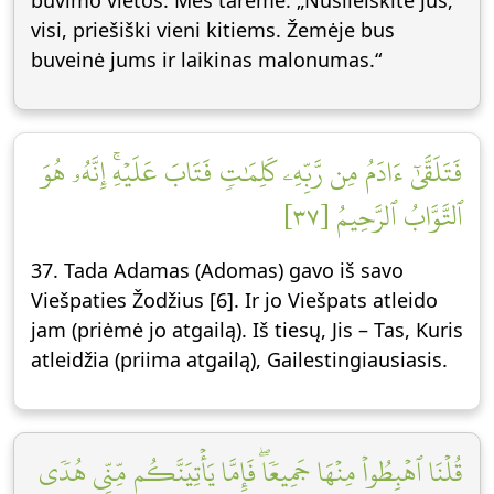
buvimo vietos. Mes tarėme: „Nusileiskite jūs,
visi, priešiški vieni kitiems. Žemėje bus
buveinė jums ir laikinas malonumas.“
فَتَلَقَّىٰٓ ءَادَمُ مِن رَّبِّهِۦ كَلِمَٰتٖ فَتَابَ عَلَيۡهِۚ إِنَّهُۥ هُوَ
ٱلتَّوَّابُ ٱلرَّحِيمُ [٣٧]
37. Tada Adamas (Adomas) gavo iš savo
Viešpaties Žodžius [6]. Ir jo Viešpats atleido
jam (priėmė jo atgailą). Iš tiesų, Jis – Tas, Kuris
atleidžia (priima atgailą), Gailestingiausiasis.
قُلۡنَا ٱهۡبِطُواْ مِنۡهَا جَمِيعٗاۖ فَإِمَّا يَأۡتِيَنَّكُم مِّنِّي هُدٗى