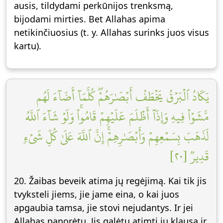
ausis, tildydami perkūnijos trenksmą,
bijodami mirties. Bet Allahas apima
netikinčiuosius (t. y. Allahas surinks juos visus
kartu).
يَكَادُ ٱلۡبَرۡقُ يَخۡطَفُ أَبۡصَٰرَهُمۡۖ كُلَّمَآ أَضَآءَ لَهُم
مَّشَوۡاْ فِيهِ وَإِذَآ أَظۡلَمَ عَلَيۡهِمۡ قَامُواْۚ وَلَوۡ شَآءَ ٱللَّهُ
لَذَهَبَ بِسَمۡعِهِمۡ وَأَبۡصَٰرِهِمۡۚ إِنَّ ٱللَّهَ عَلَىٰ كُلِّ شَيۡءٖ
قَدِيرٞ [٢٠]
20. Žaibas beveik atima jų regėjimą. Kai tik jis
tvyksteli jiems, jie jame eina, o kai juos
apgaubia tamsa, jie stovi nejudantys. Ir jei
Allahas panorėtų, Jis galėtų atimti jų klausą ir