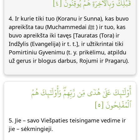
قَبۡلِكَ وَبِٱلۡأٓخِرَةِ هُمۡ يُوقِنُونَ [٤]
4. Ir kurie tiki tuo (Koranu ir Sunna), kas buvo
apreikšta tau (Muchammedai ﷺ ) ir tuo, kas
buvo apreikšta iki tavęs [Tauratas (Tora) ir
Indžylis (Evangelija) ir t. t.], ir užtikrintai tiki
Pomirtiniu Gyvenimu (t. y. prikėlimu, atpildu
už gerus ir blogus darbus, Rojumi ir Pragaru).
أُوْلَٰٓئِكَ عَلَىٰ هُدٗى مِّن رَّبِّهِمۡۖ وَأُوْلَٰٓئِكَ هُمُ
ٱلۡمُفۡلِحُونَ [٥]
5. Jie – savo Viešpaties teisingame vedime ir
jie – sėkmingieji.