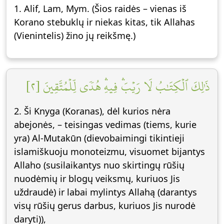
1. Alif, Lam, Mym. (Šios raidės – vienas iš
Korano stebuklų ir niekas kitas, tik Allahas
(Vienintelis) žino jų reikšmę.)
ذَٰلِكَ ٱلۡكِتَٰبُ لَا رَيۡبَۛ فِيهِۛ هُدٗى لِّلۡمُتَّقِينَ [٢]
2. Ši Knyga (Koranas), dėl kurios nėra
abejonės, – teisingas vedimas (tiems, kurie
yra) Al-Mutakūn (dievobaimingi tikintieji
islamiškuoju monoteizmu, visuomet bijantys
Allaho (susilaikantys nuo skirtingų rūšių
nuodėmių ir blogų veiksmų, kuriuos Jis
uždraudė) ir labai mylintys Allahą (darantys
visų rūšių gerus darbus, kuriuos Jis nurodė
daryti)),