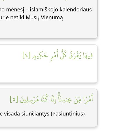
dano mėnesį – islamiškojo kalendoriaus
kurie netiki Mūsų Vienumą
فِيهَا يُفۡرَقُ كُلُّ أَمۡرٍ حَكِيمٍ [٤]
أَمۡرٗا مِّنۡ عِندِنَآۚ إِنَّا كُنَّا مُرۡسِلِينَ [٥]
 visada siunčiantys (Pasiuntinius),