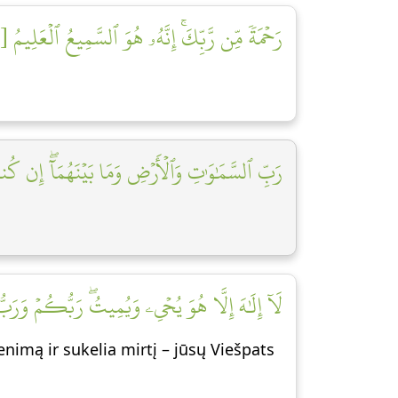
رَحۡمَةٗ مِّن رَّبِّكَۚ إِنَّهُۥ هُوَ ٱلسَّمِيعُ ٱلۡعَلِيمُ [٦]
رَبِّ ٱلسَّمَٰوَٰتِ وَٱلۡأَرۡضِ وَمَا بَيۡنَهُمَآۖ إِن كُن]
لَآ إِلَٰهَ إِلَّا هُوَ يُحۡيِۦ وَيُمِيتُۖ رَبُّكُمۡ وَرَبّ]
yvenimą ir sukelia mirtį – jūsų Viešpats