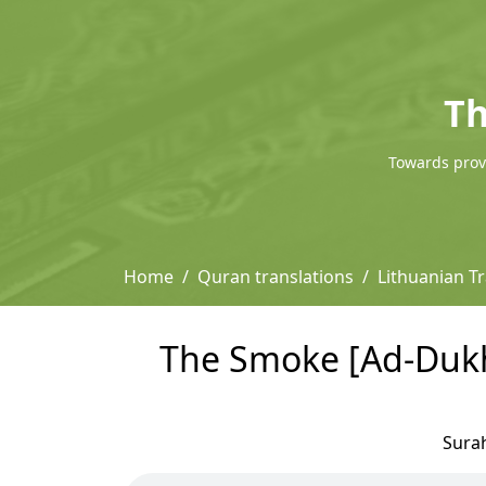
Th
Towards provi
Home
Quran translations
Lithuanian T
The Smoke [Ad-Dukha
Sura