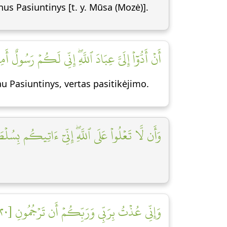
nus Pasiuntinys [t. y. Mūsa (Mozė)].
أَنۡ أَدُّوٓاْ إِلَيَّ عِبَادَ ٱللَّهِۖ إِنِّي لَكُمۡ رَسُولٌ أَمِ]
tau Pasiuntinys, vertas pasitikėjimo.
وَأَن لَّا تَعۡلُواْ عَلَى ٱللَّهِۖ إِنِّيٓ ءَاتِيكُم بِسُلۡطَ]
وَإِنِّي عُذۡتُ بِرَبِّي وَرَبِّكُمۡ أَن تَرۡجُمُونِ [٢٠]