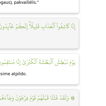
(Jis yra) mokytas (žmogaus), pakvaišėlis.“
إِنَّا كَاشِفُواْ ٱلۡعَذَابِ قَلِيلًاۚ إِنَّكُمۡ عَآئِدُونَ ]
يَوۡمَ نَبۡطِشُ ٱلۡبَطۡشَةَ ٱلۡكُبۡرَىٰٓ إِنَّا مُنتَقِمُونَ]
usime atpildo.
وَلَقَدۡ فَتَنَّا قَبۡلَهُمۡ قَوۡمَ فِرۡعَوۡنَ وَجَآءَهُمۡ]