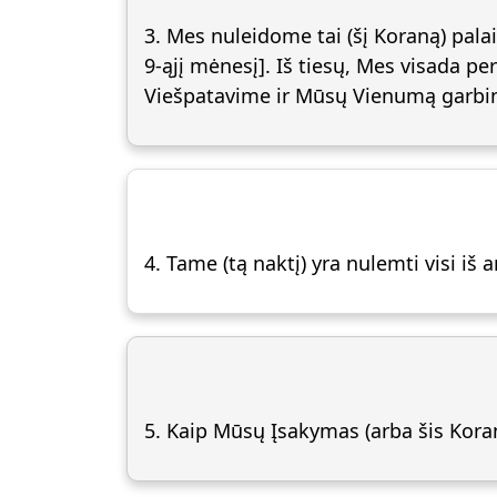
3. Mes nuleidome tai (šį Koraną) pala
9-ąjį mėnesį]. Iš tiesų, Mes visada 
Viešpatavime ir Mūsų Vienumą garbi
4. Tame (tą naktį) yra nulemti visi iš 
5. Kaip Mūsų Įsakymas (arba šis Koran