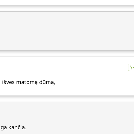
us išves matomą dūmą,
ga kančia.