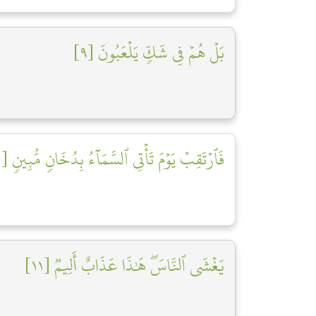
بَلۡ هُمۡ فِي شَكّٖ يَلۡعَبُونَ [٩]
فَٱرۡتَقِبۡ يَوۡمَ تَأۡتِي ٱلسَّمَآءُ بِدُخَانٖ مُّبِينٖ [١٠]
يَغۡشَى ٱلنَّاسَۖ هَٰذَا عَذَابٌ أَلِيمٞ [١١]