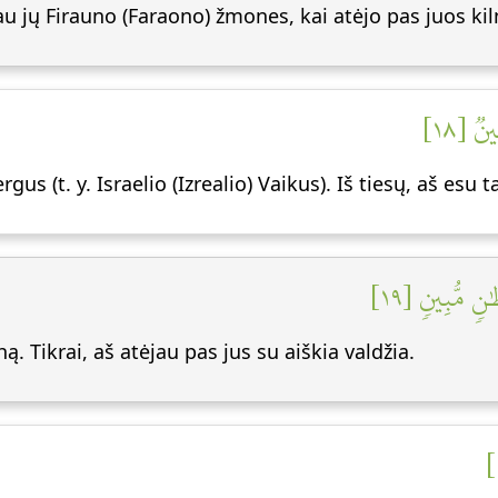
u jų Firauno (Faraono) žmones, kai atėjo pas juos kil
ينٞ [١٨
s (t. y. Israelio (Izrealio) Vaikus). Iš tiesų, aš esu 
ٰنٖ مُّبِينٖ [١٩
ą. Tikrai, aš atėjau pas jus su aiškia valdžia.