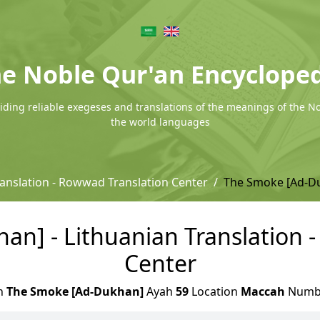
e Noble Qur'an Encyclope
ding reliable exegeses and translations of the meanings of the N
the world languages
ranslation - Rowwad Translation Center
The Smoke [Ad-D
n] - Lithuanian Translation 
Center
h
The Smoke [Ad-Dukhan]
Ayah
59
Location
Maccah
Numb