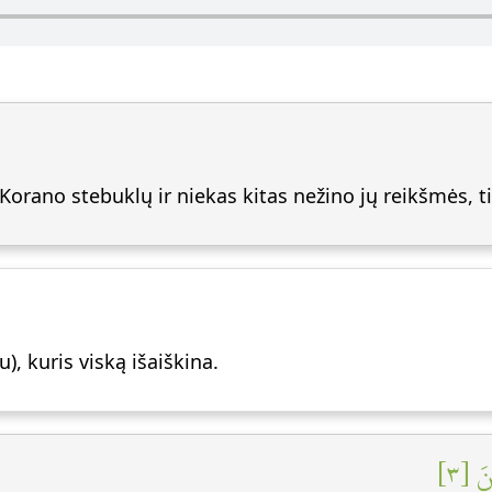
Korano stebuklų ir niekas kitas nežino jų reikšmės, tik
u), kuris viską išaiškina.
ينَ [٣