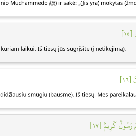
14. Tada jie nusigręžė nuo jo (Pasiutninio Muchammedo ﷺ) ir sakė: „
[١٥
uriam laikui. Iš tiesų jūs sugrįšite (į netikėjimą).
 [١٦
 didžiausiu smūgiu (bausme). Iš tiesų, Mes pareikala
۞  رَسُولٞ كَرِيمٌ [١٧