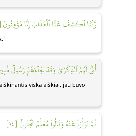
رَّبَّنَا ٱكۡشِفۡ عَنَّا ٱلۡعَذَابَ إِنَّا مُؤۡمِنُونَ [١٢]
s.“
أَنَّىٰ لَهُمُ ٱلذِّكۡرَىٰ وَقَدۡ جَآءَهُمۡ رَسُولٞ مُّبِينٞ]
aiškinantis viską aiškiai, jau buvo
ثُمَّ تَوَلَّوۡاْ عَنۡهُ وَقَالُواْ مُعَلَّمٞ مَّجۡنُونٌ [١٤]