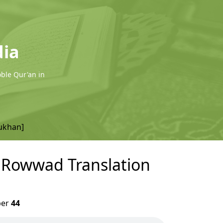
dia
oble Qur'an in
ukhan]
- Rowwad Translation
er
44