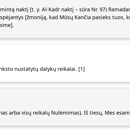
imintą naktį [t. y. Al-Kadr naktį – sūra Nr. 97) Rama
perspėjantys [žmoniją, kad Mūsų Kančia pasieks tuos, 
nime].
anksto nustatytų dalykų reikalai. [1]
as arba visų reikalų Nulėmimas). Iš tiesų, Mes esame