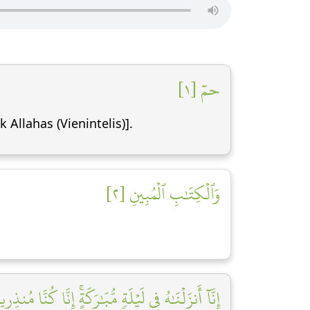
حمٓ [١]
 Allahas (Vienintelis)].
وَٱلۡكِتَٰبِ ٱلۡمُبِينِ [٢]
إِنَّآ أَنزَلۡنَٰهُ فِي لَيۡلَةٖ مُّبَٰرَكَةٍۚ إِنَّا كُنَّا مُنذِرِ]