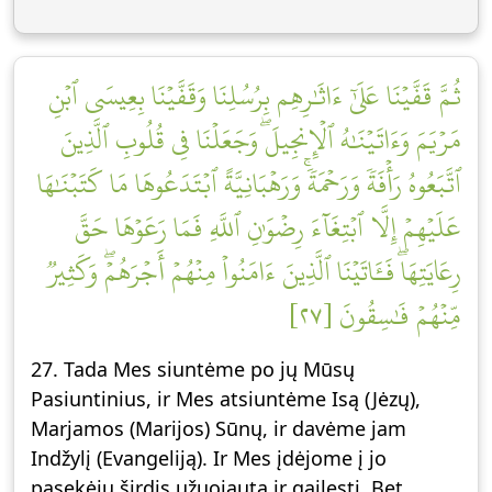
ثُمَّ قَفَّيۡنَا عَلَىٰٓ ءَاثَٰرِهِم بِرُسُلِنَا وَقَفَّيۡنَا بِعِيسَى ٱبۡنِ
مَرۡيَمَ وَءَاتَيۡنَٰهُ ٱلۡإِنجِيلَۖ وَجَعَلۡنَا فِي قُلُوبِ ٱلَّذِينَ
ٱتَّبَعُوهُ رَأۡفَةٗ وَرَحۡمَةٗۚ وَرَهۡبَانِيَّةً ٱبۡتَدَعُوهَا مَا كَتَبۡنَٰهَا
عَلَيۡهِمۡ إِلَّا ٱبۡتِغَآءَ رِضۡوَٰنِ ٱللَّهِ فَمَا رَعَوۡهَا حَقَّ
رِعَايَتِهَاۖ فَـَٔاتَيۡنَا ٱلَّذِينَ ءَامَنُواْ مِنۡهُمۡ أَجۡرَهُمۡۖ وَكَثِيرٞ
مِّنۡهُمۡ فَٰسِقُونَ [٢٧]
27. Tada Mes siuntėme po jų Mūsų
Pasiuntinius, ir Mes atsiuntėme Isą (Jėzų),
Marjamos (Marijos) Sūnų, ir davėme jam
Indžylį (Evangeliją). Ir Mes įdėjome į jo
pasekėjų širdis užuojautą ir gailestį. Bet