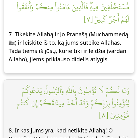
مُّسۡتَخۡلَفِينَ فِيهِۖ فَٱلَّذِينَ ءَامَنُواْ مِنكُمۡ وَأَنفَقُواْ
لَهُمۡ أَجۡرٞ كَبِيرٞ [٧]
7. Tikėkite Allahą ir Jo Pranašą (Muchammedą
ﷺ) ir leiskite iš to, ką jums suteikė Allahas.
Tada tiems iš jūsų, kurie tiki ir leidžia (vardan
Allaho), jiems priklauso didelis atlygis.
وَمَا لَكُمۡ لَا تُؤۡمِنُونَ بِٱللَّهِ وَٱلرَّسُولُ يَدۡعُوكُمۡ
لِتُؤۡمِنُواْ بِرَبِّكُمۡ وَقَدۡ أَخَذَ مِيثَٰقَكُمۡ إِن كُنتُم
مُّؤۡمِنِينَ [٨]
8. Ir kas jums yra, kad netikite Allahą! O