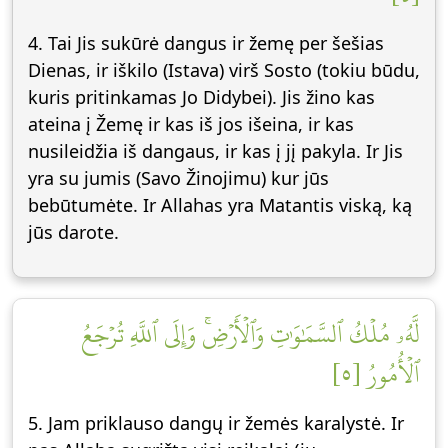
4. Tai Jis sukūrė dangus ir žemę per šešias
Dienas, ir iškilo (Istava) virš Sosto (tokiu būdu,
kuris pritinkamas Jo Didybei). Jis žino kas
ateina į Žemę ir kas iš jos išeina, ir kas
nusileidžia iš dangaus, ir kas į jį pakyla. Ir Jis
yra su jumis (Savo Žinojimu) kur jūs
bebūtumėte. Ir Allahas yra Matantis viską, ką
jūs darote.
لَّهُۥ مُلۡكُ ٱلسَّمَٰوَٰتِ وَٱلۡأَرۡضِۚ وَإِلَى ٱللَّهِ تُرۡجَعُ
ٱلۡأُمُورُ [٥]
5. Jam priklauso dangų ir žemės karalystė. Ir