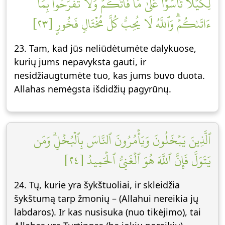
لِّكَيۡلَا تَأۡسَوۡاْ عَلَىٰ مَا فَاتَكُمۡ وَلَا تَفۡرَحُواْ بِمَآ
ءَاتَىٰكُمۡۗ وَٱللَّهُ لَا يُحِبُّ كُلَّ مُخۡتَالٖ فَخُورٍ [٢٣]
23. Tam, kad jūs neliūdėtumėte dalykuose,
kurių jums nepavyksta gauti, ir
nesidžiaugtumėte tuo, kas jums buvo duota.
Allahas nemėgsta išdidžių pagyrūnų.
ٱلَّذِينَ يَبۡخَلُونَ وَيَأۡمُرُونَ ٱلنَّاسَ بِٱلۡبُخۡلِۗ وَمَن
يَتَوَلَّ فَإِنَّ ٱللَّهَ هُوَ ٱلۡغَنِيُّ ٱلۡحَمِيدُ [٢٤]
24. Tų, kurie yra šykštuoliai, ir skleidžia
šykštumą tarp žmonių – (Allahui nereikia jų
labdaros). Ir kas nusisuka (nuo tikėjimo), tai