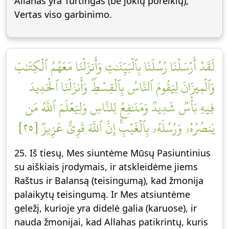
Allahas yra Turtingas (be jokių poreikių),
Vertas viso garbinimo.
لَقَدۡ أَرۡسَلۡنَا رُسُلَنَا بِٱلۡبَيِّنَٰتِ وَأَنزَلۡنَا مَعَهُمُ ٱلۡكِتَٰبَ
وَٱلۡمِيزَانَ لِيَقُومَ ٱلنَّاسُ بِٱلۡقِسۡطِۖ وَأَنزَلۡنَا ٱلۡحَدِيدَ
فِيهِ بَأۡسٞ شَدِيدٞ وَمَنَٰفِعُ لِلنَّاسِ وَلِيَعۡلَمَ ٱللَّهُ مَن
يَنصُرُهُۥ وَرُسُلَهُۥ بِٱلۡغَيۡبِۚ إِنَّ ٱللَّهَ قَوِيٌّ عَزِيزٞ [٢٥]
25. Iš tiesų, Mes siuntėme Mūsų Pasiuntinius
su aiškiais įrodymais, ir atskleidėme jiems
Raštus ir Balansą (teisingumą), kad žmonija
palaikytų teisingumą. Ir Mes atsiuntėme
geležį, kurioje yra didelė galia (karuose), ir
nauda žmonijai, kad Allahas patikrintų, kuris