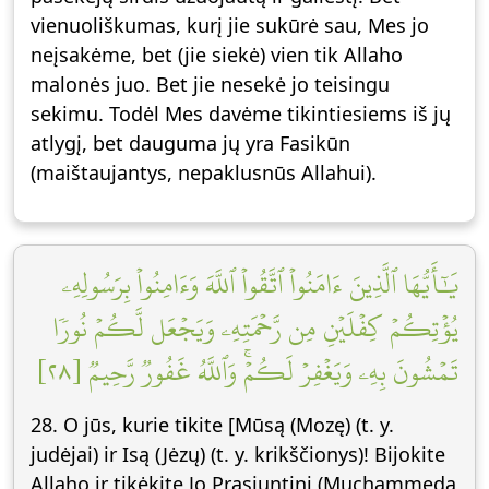
vienuoliškumas, kurį jie sukūrė sau, Mes jo
neįsakėme, bet (jie siekė) vien tik Allaho
malonės juo. Bet jie nesekė jo teisingu
sekimu. Todėl Mes davėme tikintiesiems iš jų
atlygį, bet dauguma jų yra Fasikūn
(maištaujantys, nepaklusnūs Allahui).
يَٰٓأَيُّهَا ٱلَّذِينَ ءَامَنُواْ ٱتَّقُواْ ٱللَّهَ وَءَامِنُواْ بِرَسُولِهِۦ
يُؤۡتِكُمۡ كِفۡلَيۡنِ مِن رَّحۡمَتِهِۦ وَيَجۡعَل لَّكُمۡ نُورٗا
تَمۡشُونَ بِهِۦ وَيَغۡفِرۡ لَكُمۡۚ وَٱللَّهُ غَفُورٞ رَّحِيمٞ [٢٨]
28. O jūs, kurie tikite [Mūsą (Mozę) (t. y.
judėjai) ir Isą (Jėzų) (t. y. krikščionys)! Bijokite
Allaho ir tikėkite Jo Prasiuntinį (Muchammedą