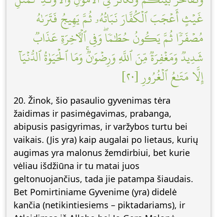
غَيۡثٍ أَعۡجَبَ ٱلۡكُفَّارَ نَبَاتُهُۥ ثُمَّ يَهِيجُ فَتَرَىٰهُ
مُصۡفَرّٗا ثُمَّ يَكُونُ حُطَٰمٗاۖ وَفِي ٱلۡأٓخِرَةِ عَذَابٞ
شَدِيدٞ وَمَغۡفِرَةٞ مِّنَ ٱللَّهِ وَرِضۡوَٰنٞۚ وَمَا ٱلۡحَيَوٰةُ ٱلدُّنۡيَآ
إِلَّا مَتَٰعُ ٱلۡغُرُورِ [٢٠]
20. Žinok, šio pasaulio gyvenimas tėra
žaidimas ir pasimėgavimas, prabanga,
abipusis pasigyrimas, ir varžybos turtu bei
vaikais. (Jis yra) kaip augalai po lietaus, kurių
augimas yra malonus žemdirbiui, bet kurie
vėliau išdžiūna ir tu matai juos
geltonuojančius, tada jie patampa šiaudais.
Bet Pomirtiniame Gyvenime (yra) didelė
kančia (netikintiesiems – piktadariams), ir