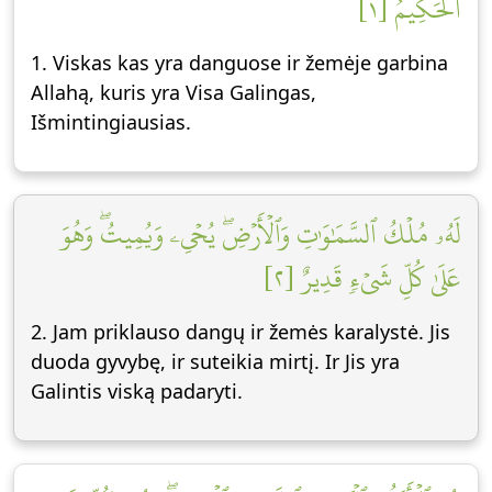
ٱلۡحَكِيمُ [١]
1. Viskas kas yra danguose ir žemėje garbina
Allahą, kuris yra Visa Galingas,
Išmintingiausias.
لَهُۥ مُلۡكُ ٱلسَّمَٰوَٰتِ وَٱلۡأَرۡضِۖ يُحۡيِۦ وَيُمِيتُۖ وَهُوَ
عَلَىٰ كُلِّ شَيۡءٖ قَدِيرٌ [٢]
2. Jam priklauso dangų ir žemės karalystė. Jis
duoda gyvybę, ir suteikia mirtį. Ir Jis yra
Galintis viską padaryti.