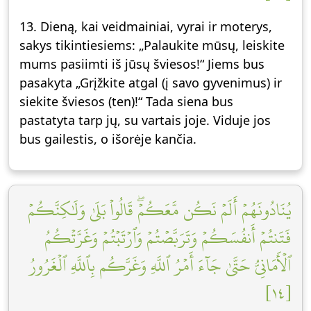
13. Dieną, kai veidmainiai, vyrai ir moterys,
sakys tikintiesiems: „Palaukite mūsų, leiskite
mums pasiimti iš jūsų šviesos!“ Jiems bus
pasakyta „Grįžkite atgal (į savo gyvenimus) ir
siekite šviesos (ten)!“ Tada siena bus
pastatyta tarp jų, su vartais joje. Viduje jos
bus gailestis, o išorėje kančia.
يُنَادُونَهُمۡ أَلَمۡ نَكُن مَّعَكُمۡۖ قَالُواْ بَلَىٰ وَلَٰكِنَّكُمۡ
فَتَنتُمۡ أَنفُسَكُمۡ وَتَرَبَّصۡتُمۡ وَٱرۡتَبۡتُمۡ وَغَرَّتۡكُمُ
ٱلۡأَمَانِيُّ حَتَّىٰ جَآءَ أَمۡرُ ٱللَّهِ وَغَرَّكُم بِٱللَّهِ ٱلۡغَرُورُ
[١٤]