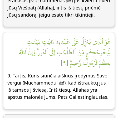
Pranašas (Muchammedas ﷺ) jus kviečia tikėti
jūsų Viešpatį (Allahą), ir Jis iš tiesų priėmė
jūsų sandorą, jeigu esate tikri tikintieji.
هُوَ ٱلَّذِي يُنَزِّلُ عَلَىٰ عَبۡدِهِۦٓ ءَايَٰتِۭ بَيِّنَٰتٖ
لِّيُخۡرِجَكُم مِّنَ ٱلظُّلُمَٰتِ إِلَى ٱلنُّورِۚ وَإِنَّ ٱللَّهَ
بِكُمۡ لَرَءُوفٞ رَّحِيمٞ [٩]
9. Tai Jis, Kuris siunčia aiškius įrodymus Savo
vergui (Muchammedui ﷺ), kad ištrauktų jus
iš tamsos į šviesą. Ir iš tiesų, Allahas yra
apstus malonės jums, Pats Gailestingiausias.