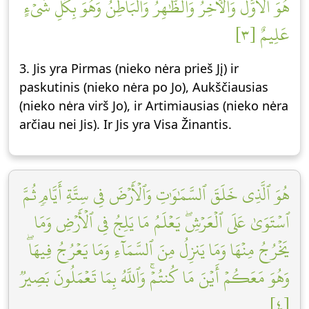
هُوَ ٱلۡأَوَّلُ وَٱلۡأٓخِرُ وَٱلظَّٰهِرُ وَٱلۡبَاطِنُۖ وَهُوَ بِكُلِّ شَيۡءٍ
عَلِيمٌ [٣]
3. Jis yra Pirmas (nieko nėra prieš Jį) ir
paskutinis (nieko nėra po Jo), Aukščiausias
(nieko nėra virš Jo), ir Artimiausias (nieko nėra
arčiau nei Jis). Ir Jis yra Visa Žinantis.
هُوَ ٱلَّذِي خَلَقَ ٱلسَّمَٰوَٰتِ وَٱلۡأَرۡضَ فِي سِتَّةِ أَيَّامٖ ثُمَّ
ٱسۡتَوَىٰ عَلَى ٱلۡعَرۡشِۖ يَعۡلَمُ مَا يَلِجُ فِي ٱلۡأَرۡضِ وَمَا
يَخۡرُجُ مِنۡهَا وَمَا يَنزِلُ مِنَ ٱلسَّمَآءِ وَمَا يَعۡرُجُ فِيهَاۖ
وَهُوَ مَعَكُمۡ أَيۡنَ مَا كُنتُمۡۚ وَٱللَّهُ بِمَا تَعۡمَلُونَ بَصِيرٞ
[٤]