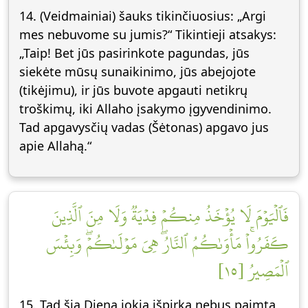
14. (Veidmainiai) šauks tikinčiuosius: „Argi
mes nebuvome su jumis?“ Tikintieji atsakys:
„Taip! Bet jūs pasirinkote pagundas, jūs
siekėte mūsų sunaikinimo, jūs abejojote
(tikėjimu), ir jūs buvote apgauti netikrų
troškimų, iki Allaho įsakymo įgyvendinimo.
Tad apgavysčių vadas (Šėtonas) apgavo jus
apie Allahą.“
فَٱلۡيَوۡمَ لَا يُؤۡخَذُ مِنكُمۡ فِدۡيَةٞ وَلَا مِنَ ٱلَّذِينَ
كَفَرُواْۚ مَأۡوَىٰكُمُ ٱلنَّارُۖ هِيَ مَوۡلَىٰكُمۡۖ وَبِئۡسَ
ٱلۡمَصِيرُ [١٥]
15. Tad šią Dieną jokia išpirka nebus paimta