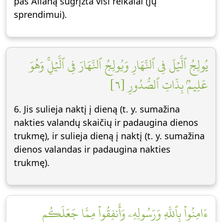
pas Allahą sugrįžta visi reikalai (jų
sprendimui).
يُولِجُ ٱلَّيۡلَ فِي ٱلنَّهَارِ وَيُولِجُ ٱلنَّهَارَ فِي ٱلَّيۡلِۚ وَهُوَ
عَلِيمُۢ بِذَاتِ ٱلصُّدُورِ [٦]
6. Jis sulieja naktį į dieną (t. y. sumažina
nakties valandų skaičių ir padaugina dienos
trukmę), ir sulieja dieną į naktį (t. y. sumažina
dienos valandas ir padaugina nakties
trukmę).
ءَامِنُواْ بِٱللَّهِ وَرَسُولِهِۦ وَأَنفِقُواْ مِمَّا جَعَلَكُم