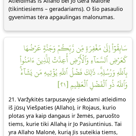
Atleidimas iš Allaho bei Jo Gera Malonė
(tikintiesiems – geradariams). O šio pasaulio
gyvenimas tėra apgaulingas malonumas.
سَابِقُوٓاْ إِلَىٰ مَغۡفِرَةٖ مِّن رَّبِّكُمۡ وَجَنَّةٍ عَرۡضُهَا
كَعَرۡضِ ٱلسَّمَآءِ وَٱلۡأَرۡضِ أُعِدَّتۡ لِلَّذِينَ ءَامَنُواْ
بِٱللَّهِ وَرُسُلِهِۦۚ ذَٰلِكَ فَضۡلُ ٱللَّهِ يُؤۡتِيهِ مَن يَشَآءُۚ
وَٱللَّهُ ذُو ٱلۡفَضۡلِ ٱلۡعَظِيمِ [٢١]
21. Varžykitės tarpusavyje siekdami atleidimo
iš jūsų Viešpaties (Allaho), ir Rojaus, kurio
plotas yra kaip dangaus ir žemės, paruošto
tiems, kurie tiki Allahą ir Jo Pasiuntinius. Tai
yra Allaho Malonė, kurią Jis suteikia tiems,