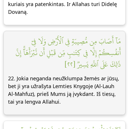
kuriais yra patenkintas. Ir Allahas turi Didelę
Dovaną.
مَآ أَصَابَ مِن مُّصِيبَةٖ فِي ٱلۡأَرۡضِ وَلَا فِيٓ
أَنفُسِكُمۡ إِلَّا فِي كِتَٰبٖ مِّن قَبۡلِ أَن نَّبۡرَأَهَآۚ إِنَّ
ذَٰلِكَ عَلَى ٱللَّهِ يَسِيرٞ [٢٢]
22. Jokia neganda neužklumpa žemės ar jūsų,
bet ji yra užrašyta Lemties Knygoje (Al-Lauh
Al-Mahfuz), prieš Mums ją įvykdant. Iš tiesų,
tai yra lengva Allahui.