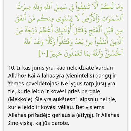
وَمَا لَكُمۡ أَلَّا تُنفِقُواْ فِي سَبِيلِ ٱللَّهِ وَلِلَّهِ مِيرَٰثُ
ٱلسَّمَٰوَٰتِ وَٱلۡأَرۡضِۚ لَا يَسۡتَوِي مِنكُم مَّنۡ أَنفَقَ
مِن قَبۡلِ ٱلۡفَتۡحِ وَقَٰتَلَۚ أُوْلَٰٓئِكَ أَعۡظَمُ دَرَجَةٗ مِّنَ
ٱلَّذِينَ أَنفَقُواْ مِنۢ بَعۡدُ وَقَٰتَلُواْۚ وَكُلّٗا وَعَدَ ٱللَّهُ
ٱلۡحُسۡنَىٰۚ وَٱللَّهُ بِمَا تَعۡمَلُونَ خَبِيرٞ [١٠]
10. Ir kas jums yra, kad neleidžiate Vardan
Allaho? Kai Allahas yra (vienintelis) dangų ir
žemės paveldėtojas? Ne lygūs tarp jūsų yra
tie, kurie leido ir kovėsi prieš pergalę
(Mekkoje). Šie yra aukštesni laipsniu nei tie,
kurie leido ir kovėsi vėliau. Bet visiems
Allahas prižadėjo geriausią (atlygį). Ir Allahas
žino viską, ką jūs darote.