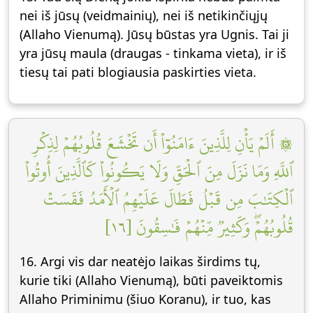
nei iš jūsų (veidmainių), nei iš netikinčiųjų
(Allaho Vienumą). Jūsų būstas yra Ugnis. Tai ji
yra jūsų maula (draugas - tinkama vieta), ir iš
tiesų tai pati blogiausia paskirties vieta.
۞ أَلَمۡ يَأۡنِ لِلَّذِينَ ءَامَنُوٓاْ أَن تَخۡشَعَ قُلُوبُهُمۡ لِذِكۡرِ
ٱللَّهِ وَمَا نَزَلَ مِنَ ٱلۡحَقِّ وَلَا يَكُونُواْ كَٱلَّذِينَ أُوتُواْ
ٱلۡكِتَٰبَ مِن قَبۡلُ فَطَالَ عَلَيۡهِمُ ٱلۡأَمَدُ فَقَسَتۡ
قُلُوبُهُمۡۖ وَكَثِيرٞ مِّنۡهُمۡ فَٰسِقُونَ [١٦]
16. Argi vis dar neatėjo laikas širdims tų,
kurie tiki (Allaho Vienumą), būti paveiktomis
Allaho Priminimu (šiuo Koranu), ir tuo, kas