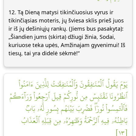
12. Tą Dieną matysi tikinčiuosius vyrus ir
tikinčiąsias moteris, jų šviesa sklis prieš juos
ir iš jų dešiniųjų rankų. (Jiems bus pasakyta):
„Šiandien jums (skirta) džiugi žinia, Sodai,
kuriuose teka upės, Amžinajam gyvenimui! Iš
tiesų, tai yra didelė sėkmė!“
يَوۡمَ يَقُولُ ٱلۡمُنَٰفِقُونَ وَٱلۡمُنَٰفِقَٰتُ لِلَّذِينَ ءَامَنُواْ
ٱنظُرُونَا نَقۡتَبِسۡ مِن نُّورِكُمۡ قِيلَ ٱرۡجِعُواْ وَرَآءَكُمۡ
فَٱلۡتَمِسُواْ نُورٗاۖ فَضُرِبَ بَيۡنَهُم بِسُورٖ لَّهُۥ بَابُۢ
بَاطِنُهُۥ فِيهِ ٱلرَّحۡمَةُ وَظَٰهِرُهُۥ مِن قِبَلِهِ ٱلۡعَذَابُ
[١٣]