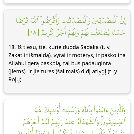
إِنَّ ٱلۡمُصَّدِّقِينَ وَٱلۡمُصَّدِّقَٰتِ وَأَقۡرَضُواْ ٱللَّهَ قَرۡضًا
حَسَنٗا يُضَٰعَفُ لَهُمۡ وَلَهُمۡ أَجۡرٞ كَرِيمٞ [١٨]
18. Iš tiesų, tie, kurie duoda Sadaka (t. y.
Zakat ir išmaldą), vyrai ir moterys, ir paskolina
Allahui gerą paskolą, tai bus padauginta
(jiems), ir jie turės (šalimais) didį atlygį (t. y.
Rojų).
وَٱلَّذِينَ ءَامَنُواْ بِٱللَّهِ وَرُسُلِهِۦٓ أُوْلَٰٓئِكَ هُمُ
ٱلصِّدِّيقُونَۖ وَٱلشُّهَدَآءُ عِندَ رَبِّهِمۡ لَهُمۡ أَجۡرُهُمۡ
وَنُورُهُمۡۖ وَٱلَّذِينَ كَفَرُواْ وَكَذَّبُواْ بِـَٔايَٰتِنَآ أُوْلَٰٓئِكَ