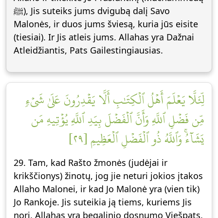
ﷺ), Jis suteiks jums dvigubą dalį Savo
Malonės, ir duos jums šviesą, kuria jūs eisite
(tiesiai). Ir Jis atleis jums. Allahas yra Dažnai
Atleidžiantis, Pats Gailestingiausias.
لِّئَلَّا يَعۡلَمَ أَهۡلُ ٱلۡكِتَٰبِ أَلَّا يَقۡدِرُونَ عَلَىٰ شَيۡءٖ
مِّن فَضۡلِ ٱللَّهِ وَأَنَّ ٱلۡفَضۡلَ بِيَدِ ٱللَّهِ يُؤۡتِيهِ مَن
يَشَآءُۚ وَٱللَّهُ ذُو ٱلۡفَضۡلِ ٱلۡعَظِيمِ [٢٩]
29. Tam, kad Rašto žmonės (judėjai ir
krikščionys) žinotų, jog jie neturi jokios įtakos
Allaho Malonei, ir kad Jo Malonė yra (vien tik)
Jo Rankoje. Jis suteikia ją tiems, kuriems Jis
nori. Allahas yra begalinio dosnumo Viešpats.