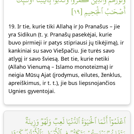
أَصۡحَٰبُ ٱلۡجَحِيمِ [١٩]
19. Ir tie, kurie tiki Allahą ir Jo Pranašus – jie
yra Sidikun (t. y. Pranašų pasekėjai, kurie
buvo pirmieji ir patys stipriausi jų tikėjimą), ir
kankiniai su savo Viešpačiu. Jie turės savo
atlygį ir savo šviesą. Bet tie, kurie netiki
(Allaho Vienumą – Islamo monoteizmą) ir
neigia Mūsų Ajat (įrodymus, eilutes, ženklus,
apreiškimus, ir t. t.), jie bus liepsnojančios
Ugnies gyventojai.
ٱعۡلَمُوٓاْ أَنَّمَا ٱلۡحَيَوٰةُ ٱلدُّنۡيَا لَعِبٞ وَلَهۡوٞ وَزِينَةٞ
وَتَفَاخُرُۢ بَيۡنَكُمۡ وَتَكَاثُرٞ فِي ٱلۡأَمۡوَٰلِ وَٱلۡأَوۡلَٰدِۖ كَمَثَلِ