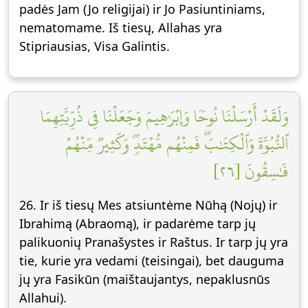
padės Jam (Jo religijai) ir Jo Pasiuntiniams,
nematomame. Iš tiesų, Allahas yra
Stipriausias, Visa Galintis.
وَلَقَدۡ أَرۡسَلۡنَا نُوحٗا وَإِبۡرَٰهِيمَ وَجَعَلۡنَا فِي ذُرِّيَّتِهِمَا
ٱلنُّبُوَّةَ وَٱلۡكِتَٰبَۖ فَمِنۡهُم مُّهۡتَدٖۖ وَكَثِيرٞ مِّنۡهُمۡ
فَٰسِقُونَ [٢٦]
26. Ir iš tiesų Mes atsiuntėme Nūhą (Nojų) ir
Ibrahimą (Abraomą), ir padarėme tarp jų
palikuonių Pranašystes ir Raštus. Ir tarp jų yra
tie, kurie yra vedami (teisingai), bet dauguma
jų yra Fasikūn (maištaujantys, nepaklusnūs
Allahui).