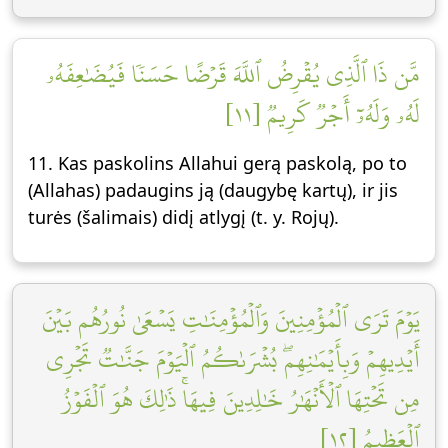
مَّن ذَا ٱلَّذِي يُقۡرِضُ ٱللَّهَ قَرۡضًا حَسَنٗا فَيُضَٰعِفَهُۥ
لَهُۥ وَلَهُۥٓ أَجۡرٞ كَرِيمٞ [١١]
11. Kas paskolins Allahui gerą paskolą, po to
(Allahas) padaugins ją (daugybę kartų), ir jis
turės (šalimais) didį atlygį (t. y. Rojų).
يَوۡمَ تَرَى ٱلۡمُؤۡمِنِينَ وَٱلۡمُؤۡمِنَٰتِ يَسۡعَىٰ نُورُهُم بَيۡنَ
أَيۡدِيهِمۡ وَبِأَيۡمَٰنِهِمۖ بُشۡرَىٰكُمُ ٱلۡيَوۡمَ جَنَّٰتٞ تَجۡرِي
مِن تَحۡتِهَا ٱلۡأَنۡهَٰرُ خَٰلِدِينَ فِيهَاۚ ذَٰلِكَ هُوَ ٱلۡفَوۡزُ
ٱلۡعَظِيمُ [١٢]