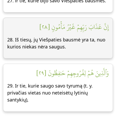
27. ir tie, kurie bijo savo Viešpaties bausmės.
إِنَّ عَذَابَ رَبِّهِمۡ غَيۡرُ مَأۡمُونٖ [٢٨]
28. Iš tiesų, jų Viešpaties bausmė yra ta, nuo
kurios niekas nėra saugus.
وَٱلَّذِينَ هُمۡ لِفُرُوجِهِمۡ حَٰفِظُونَ [٢٩]
29. Ir tie, kurie saugo savo tyrumą (t. y.
privačias vietas nuo neteisėtų lytinių
santykių),