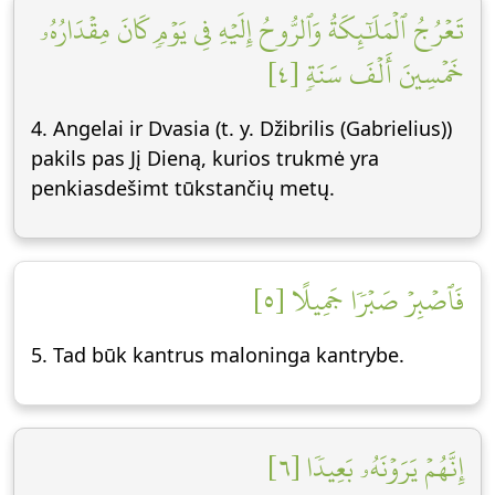
تَعۡرُجُ ٱلۡمَلَٰٓئِكَةُ وَٱلرُّوحُ إِلَيۡهِ فِي يَوۡمٖ كَانَ مِقۡدَارُهُۥ
خَمۡسِينَ أَلۡفَ سَنَةٖ [٤]
4. Angelai ir Dvasia (t. y. Džibrilis (Gabrielius))
pakils pas Jį Dieną, kurios trukmė yra
penkiasdešimt tūkstančių metų.
فَٱصۡبِرۡ صَبۡرٗا جَمِيلًا [٥]
5. Tad būk kantrus maloninga kantrybe.
إِنَّهُمۡ يَرَوۡنَهُۥ بَعِيدٗا [٦]