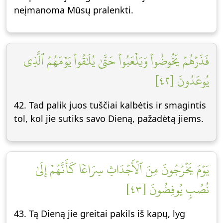
neįmanoma Mūsų pralenkti.
فَذَرۡهُمۡ يَخُوضُواْ وَيَلۡعَبُواْ حَتَّىٰ يُلَٰقُواْ يَوۡمَهُمُ ٱلَّذِي
يُوعَدُونَ [٤٢]
42. Tad palik juos tuščiai kalbėtis ir smagintis
tol, kol jie sutiks savo Dieną, pažadėtą jiems.
يَوۡمَ يَخۡرُجُونَ مِنَ ٱلۡأَجۡدَاثِ سِرَاعٗا كَأَنَّهُمۡ إِلَىٰ
نُصُبٖ يُوفِضُونَ [٤٣]
43. Tą Dieną jie greitai pakils iš kapų, lyg