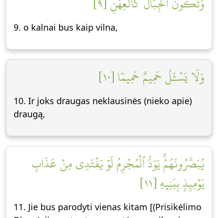
وَتَكُونُ ٱلۡجِبَالُ كَٱلۡعِهۡنِ [٩]
9. o kalnai bus kaip vilna,
وَلَا يَسۡـَٔلُ حَمِيمٌ حَمِيمٗا [١٠]
10. Ir joks draugas neklausinės (nieko apie)
draugą,
يُبَصَّرُونَهُمۡۚ يَوَدُّ ٱلۡمُجۡرِمُ لَوۡ يَفۡتَدِي مِنۡ عَذَابِ
يَوۡمِئِذِۭ بِبَنِيهِ [١١]
11. Jie bus parodyti vienas kitam [(Prisikėlimo