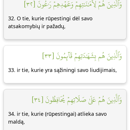
وَٱلَّذِينَ هُمۡ لِأَمَٰنَٰتِهِمۡ وَعَهۡدِهِمۡ رَٰعُونَ [٣٢]
32. O tie, kurie rūpestingi dėl savo
atsakomybių ir pažadų,
وَٱلَّذِينَ هُم بِشَهَٰدَٰتِهِمۡ قَآئِمُونَ [٣٣]
33. ir tie, kurie yra sąžiningi savo liudijimais,
وَٱلَّذِينَ هُمۡ عَلَىٰ صَلَاتِهِمۡ يُحَافِظُونَ [٣٤]
34. ir tie, kurie (rūpestingai) atlieka savo
maldą,