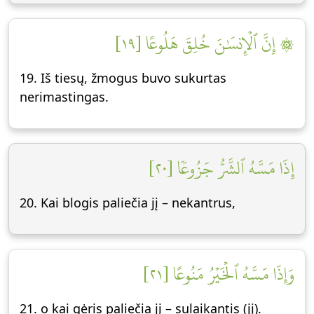
۞ إِنَّ ٱلۡإِنسَٰنَ خُلِقَ هَلُوعًا [١٩]
19. Iš tiesų, žmogus buvo sukurtas
nerimastingas.
إِذَا مَسَّهُ ٱلشَّرُّ جَزُوعٗا [٢٠]
20. Kai blogis paliečia jį – nekantrus,
وَإِذَا مَسَّهُ ٱلۡخَيۡرُ مَنُوعًا [٢١]
21. o kai gėris paliečia jį – sulaikantis (jį).