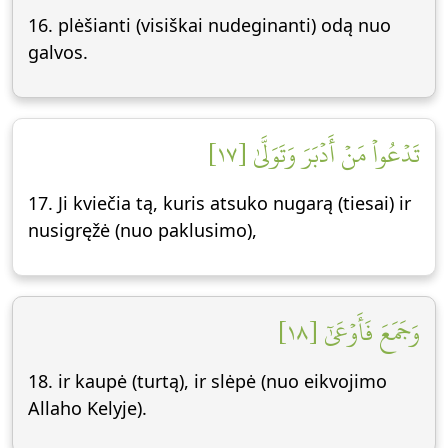
16. plėšianti (visiškai nudeginanti) odą nuo
galvos.
تَدۡعُواْ مَنۡ أَدۡبَرَ وَتَوَلَّىٰ [١٧]
17. Ji kviečia tą, kuris atsuko nugarą (tiesai) ir
nusigręžė (nuo paklusimo),
وَجَمَعَ فَأَوۡعَىٰٓ [١٨]
18. ir kaupė (turtą), ir slėpė (nuo eikvojimo
Allaho Kelyje).