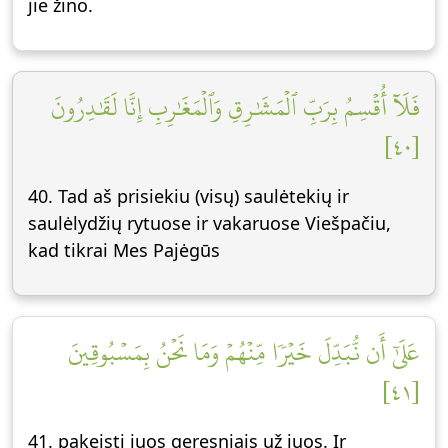
jie žino.
فَلَآ أُقۡسِمُ بِرَبِّ ٱلۡمَشَٰرِقِ وَٱلۡمَغَٰرِبِ إِنَّا لَقَٰدِرُونَ
[٤٠]
40. Tad aš prisiekiu (visų) saulėtekių ir
saulėlydžių rytuose ir vakaruose Viešpačiu,
kad tikrai Mes Pajėgūs
عَلَىٰٓ أَن نُّبَدِّلَ خَيۡرٗا مِّنۡهُمۡ وَمَا نَحۡنُ بِمَسۡبُوقِينَ
[٤١]
41. pakeisti juos geresniais už juos. Ir