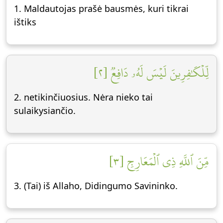
1. Maldautojas prašė bausmės, kuri tikrai
ištiks
لِّلۡكَٰفِرِينَ لَيۡسَ لَهُۥ دَافِعٞ [٢]
2. netikinčiuosius. Nėra nieko tai
sulaikysiančio.
مِّنَ ٱللَّهِ ذِي ٱلۡمَعَارِجِ [٣]
3. (Tai) iš Allaho, Didingumo Savininko.