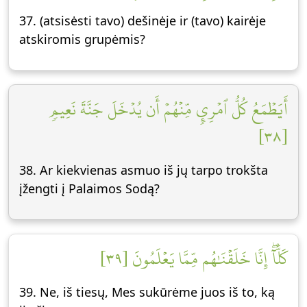
37. (atsisėsti tavo) dešinėje ir (tavo) kairėje
atskiromis grupėmis?
أَيَطۡمَعُ كُلُّ ٱمۡرِيٕٖ مِّنۡهُمۡ أَن يُدۡخَلَ جَنَّةَ نَعِيمٖ
[٣٨]
38. Ar kiekvienas asmuo iš jų tarpo trokšta
įžengti į Palaimos Sodą?
كَلَّآۖ إِنَّا خَلَقۡنَٰهُم مِّمَّا يَعۡلَمُونَ [٣٩]
39. Ne, iš tiesų, Mes sukūrėme juos iš to, ką