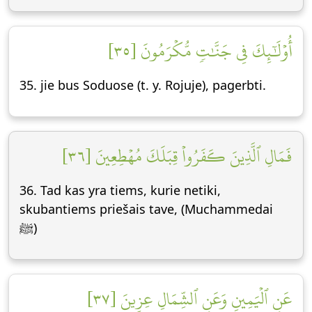
أُوْلَٰٓئِكَ فِي جَنَّٰتٖ مُّكۡرَمُونَ [٣٥]
35. jie bus Soduose (t. y. Rojuje), pagerbti.
فَمَالِ ٱلَّذِينَ كَفَرُواْ قِبَلَكَ مُهۡطِعِينَ [٣٦]
36. Tad kas yra tiems, kurie netiki,
skubantiems priešais tave, (Muchammedai
ﷺ)
عَنِ ٱلۡيَمِينِ وَعَنِ ٱلشِّمَالِ عِزِينَ [٣٧]