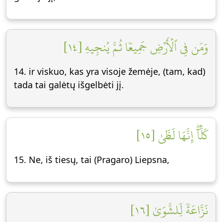
وَمَن فِي ٱلۡأَرۡضِ جَمِيعٗا ثُمَّ يُنجِيهِ [١٤]
14. ir viskuo, kas yra visoje žemėje, (tam, kad)
tada tai galėtų išgelbėti jį.
كَلَّآۖ إِنَّهَا لَظَىٰ [١٥]
15. Ne, iš tiesų, tai (Pragaro) Liepsna,
نَزَّاعَةٗ لِّلشَّوَىٰ [١٦]