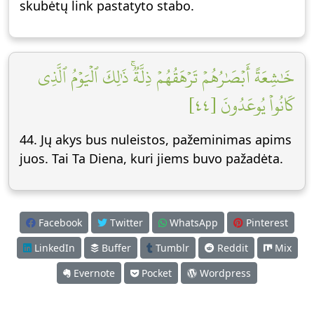
skubėtų link pastatyto stabo.
خَٰشِعَةً أَبۡصَٰرُهُمۡ تَرۡهَقُهُمۡ ذِلَّةٞۚ ذَٰلِكَ ٱلۡيَوۡمُ ٱلَّذِي
كَانُواْ يُوعَدُونَ [٤٤]
44. Jų akys bus nuleistos, pažeminimas apims
juos. Tai Ta Diena, kuri jiems buvo pažadėta.
Facebook
Twitter
WhatsApp
Pinterest
LinkedIn
Buffer
Tumblr
Reddit
Mix
Evernote
Pocket
Wordpress