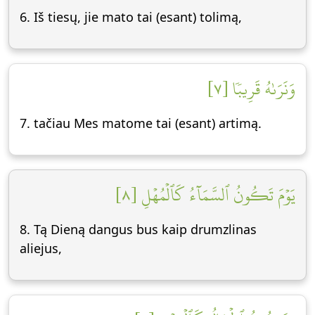
6. Iš tiesų, jie mato tai (esant) tolimą,
وَنَرَىٰهُ قَرِيبٗا [٧]
7. tačiau Mes matome tai (esant) artimą.
يَوۡمَ تَكُونُ ٱلسَّمَآءُ كَٱلۡمُهۡلِ [٨]
8. Tą Dieną dangus bus kaip drumzlinas
aliejus,