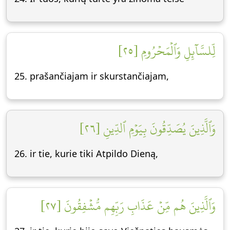
لِّلسَّآئِلِ وَٱلۡمَحۡرُومِ [٢٥]
25. prašančiajam ir skurstančiajam,
وَٱلَّذِينَ يُصَدِّقُونَ بِيَوۡمِ ٱلدِّينِ [٢٦]
26. ir tie, kurie tiki Atpildo Dieną,
وَٱلَّذِينَ هُم مِّنۡ عَذَابِ رَبِّهِم مُّشۡفِقُونَ [٢٧]