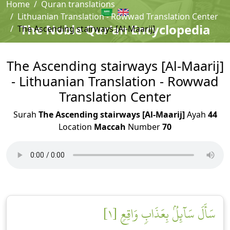
Home
Quran translations
Lithuanian Translation - Rowwad Translation Center
The Noble Qur'an Encyclopedia
The Ascending stairways [Al-Maarij]
The Ascending stairways [Al-Maarij]
- Lithuanian Translation - Rowwad
Translation Center
Surah
The Ascending stairways [Al-Maarij]
Ayah
44
Location
Maccah
Number
70
سَأَلَ سَآئِلُۢ بِعَذَابٖ وَاقِعٖ [١]