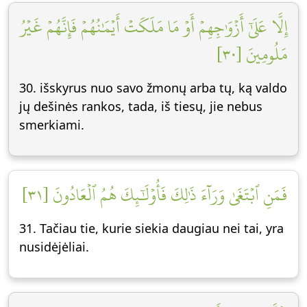
إِلَّا عَلَىٰٓ أَزۡوَٰجِهِمۡ أَوۡ مَا مَلَكَتۡ أَيۡمَٰنُهُمۡ فَإِنَّهُمۡ غَيۡرُ
مَلُومِينَ [٣٠]
30. išskyrus nuo savo žmonų arba tų, ką valdo
jų dešinės rankos, tada, iš tiesų, jie nebus
smerkiami.
فَمَنِ ٱبۡتَغَىٰ وَرَآءَ ذَٰلِكَ فَأُوْلَٰٓئِكَ هُمُ ٱلۡعَادُونَ [٣١]
31. Tačiau tie, kurie siekia daugiau nei tai, yra
nusidėjėliai.