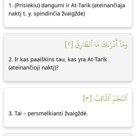
1. (Prisiekiu) dangumi ir At-Tarik (ateinančiaja
naktį t. y. spindinčia žvaigžde)
وَمَآ أَدۡرَىٰكَ مَا ٱلطَّارِقُ [٢]
2. Ir kas paaiškins tau, kas yra At-Tarik
(ateinančioji naktį)?
ٱلنَّجۡمُ ٱلثَّاقِبُ [٣]
3. Tai – persmelkianti žvaigždė.