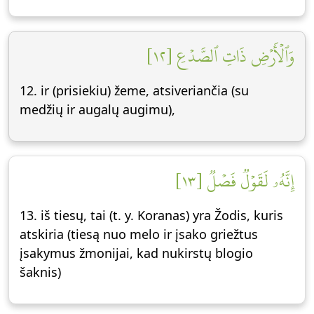
وَٱلۡأَرۡضِ ذَاتِ ٱلصَّدۡعِ [١٢]
12. ir (prisiekiu) žeme, atsiveriančia (su
medžių ir augalų augimu),
إِنَّهُۥ لَقَوۡلٞ فَصۡلٞ [١٣]
13. iš tiesų, tai (t. y. Koranas) yra Žodis, kuris
atskiria (tiesą nuo melo ir įsako griežtus
įsakymus žmonijai, kad nukirstų blogio
šaknis)