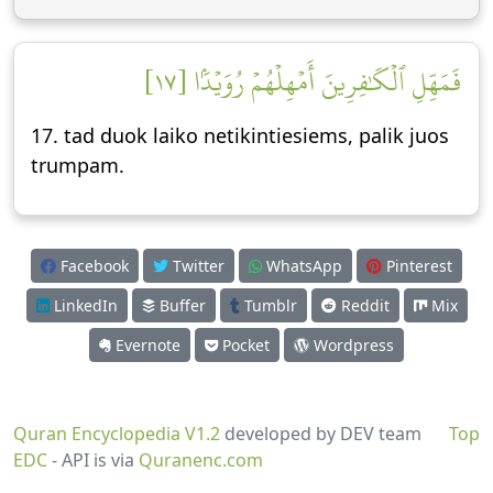
فَمَهِّلِ ٱلۡكَٰفِرِينَ أَمۡهِلۡهُمۡ رُوَيۡدَۢا [١٧]
17. tad duok laiko netikintiesiems, palik juos
trumpam.
Facebook
Twitter
WhatsApp
Pinterest
LinkedIn
Buffer
Tumblr
Reddit
Mix
Evernote
Pocket
Wordpress
Quran Encyclopedia V1.2
developed by DEV team
Top
EDC
- API is via
Quranenc.com