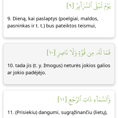
يَوۡمَ تُبۡلَى ٱلسَّرَآئِرُ [٩]
9. Dieną, kai paslaptys (poelgiai, maldos,
pasninkas ir t. t.) bus pateiktos teismui,
فَمَا لَهُۥ مِن قُوَّةٖ وَلَا نَاصِرٖ [١٠]
10. tada jis (t. y. žmogus) neturės jokios galios
ar jokio padėjėjo.
وَٱلسَّمَآءِ ذَاتِ ٱلرَّجۡعِ [١١]
11. (Prisiekiu) dangumi, sugrąžinančiu (lietų),