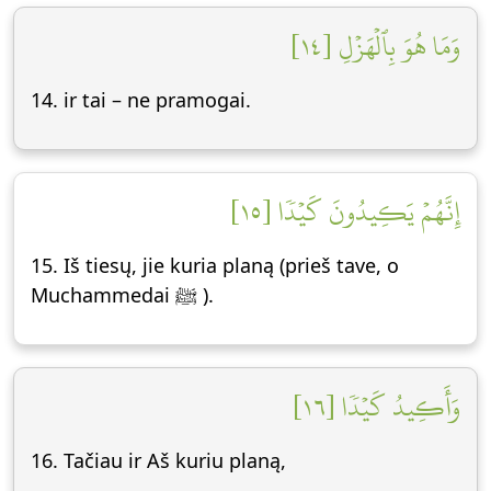
وَمَا هُوَ بِٱلۡهَزۡلِ [١٤]
14. ir tai – ne pramogai.
إِنَّهُمۡ يَكِيدُونَ كَيۡدٗا [١٥]
15. Iš tiesų, jie kuria planą (prieš tave, o
Muchammedai ﷺ ).
وَأَكِيدُ كَيۡدٗا [١٦]
16. Tačiau ir Aš kuriu planą,