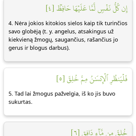
إِن كُلُّ نَفۡسٖ لَّمَّا عَلَيۡهَا حَافِظٞ [٤]
4. Nėra jokios kitokios sielos kaip tik turinčios
savo globėją (t. y. angelus, atsakingus už
kiekvieną žmogų, saugančius, rašančius jo
gerus ir blogus darbus).
فَلۡيَنظُرِ ٱلۡإِنسَٰنُ مِمَّ خُلِقَ [٥]
5. Tad lai žmogus pažvelgia, iš ko jis buvo
sukurtas.
خُلِقَ مِن مَّآءٖ دَافِقٖ [٦]