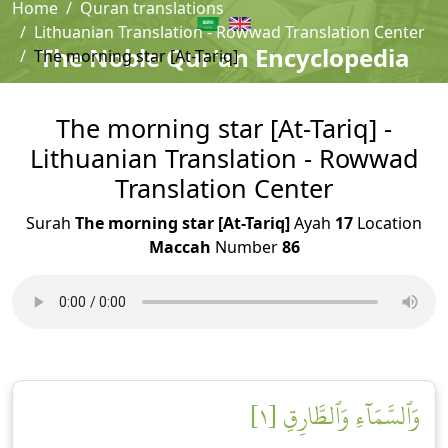
Home
Quran translations
Lithuanian Translation - Rowwad Translation Center
The Noble Qur'an Encyclopedia
The morning star [At-Tariq]
The morning star [At-Tariq] -
Lithuanian Translation - Rowwad
Translation Center
Surah
The morning star [At-Tariq]
Ayah
17
Location
Maccah
Number
86
وَٱلسَّمَآءِ وَٱلطَّارِقِ [١]