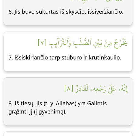
6. Jis buvo sukurtas iš skysčio, išsiveržiančio,
يَخۡرُجُ مِنۢ بَيۡنِ ٱلصُّلۡبِ وَٱلتَّرَآئِبِ [٧]
7. išsiskiriančio tarp stuburo ir krūtinkaulio.
إِنَّهُۥ عَلَىٰ رَجۡعِهِۦ لَقَادِرٞ [٨]
8. Iš tiesų, Jis (t. y. Allahas) yra Galintis
grąžinti jį (į gyvenimą).