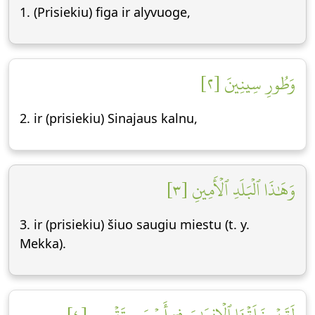
1. (Prisiekiu) figa ir alyvuoge,
وَطُورِ سِينِينَ [٢]
2. ir (prisiekiu) Sinajaus kalnu,
وَهَٰذَا ٱلۡبَلَدِ ٱلۡأَمِينِ [٣]
3. ir (prisiekiu) šiuo saugiu miestu (t. y.
Mekka).