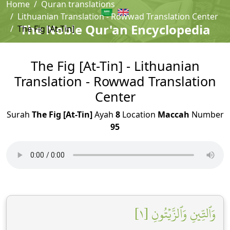
Home
Quran translations
Lithuanian Translation - Rowwad Translation Center
The Noble Qur'an Encyclopedia
The Fig [At-Tin]
The Fig [At-Tin] - Lithuanian
Translation - Rowwad Translation
Center
Surah
The Fig [At-Tin]
Ayah
8
Location
Maccah
Number
95
وَٱلتِّينِ وَٱلزَّيۡتُونِ [١]