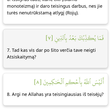
monoteizmą) ir daro teisingus darbus, nes jie
turės nenutrūkstamą atlygį (Rojų).
فَمَا يُكَذِّبُكَ بَعۡدُ بِٱلدِّينِ [٧]
7. Tad kas vis dar po šito verčia tave neigti
Atsiskaitymą?
أَلَيۡسَ ٱللَّهُ بِأَحۡكَمِ ٱلۡحَٰكِمِينَ [٨]
8. Argi ne Allahas yra teisingiausias iš teisėjų?