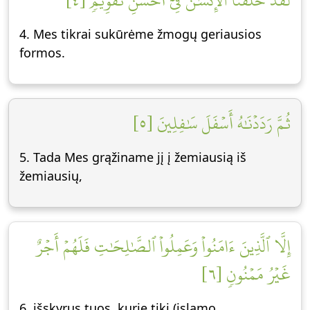
لَقَدۡ خَلَقۡنَا ٱلۡإِنسَٰنَ فِيٓ أَحۡسَنِ تَقۡوِيمٖ [٤]
4. Mes tikrai sukūrėme žmogų geriausios
formos.
ثُمَّ رَدَدۡنَٰهُ أَسۡفَلَ سَٰفِلِينَ [٥]
5. Tada Mes grąžiname jį į žemiausią iš
žemiausių,
إِلَّا ٱلَّذِينَ ءَامَنُواْ وَعَمِلُواْ ٱلصَّٰلِحَٰتِ فَلَهُمۡ أَجۡرٌ
غَيۡرُ مَمۡنُونٖ [٦]
6. išskyrus tuos, kurie tiki (islamo