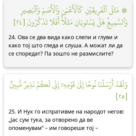
۞ مَثَلُ ٱلۡفَرِيقَيۡنِ كَٱلۡأَعۡمَىٰ وَٱلۡأَصَمِّ وَٱلۡبَصِيرِ
وَٱلسَّمِيعِۚ هَلۡ يَسۡتَوِيَانِ مَثَلًاۚ أَفَلَا تَذَكَّرُونَ [٢٤]
24. Ова се два вида како слепи и глуви и
како тој што гледа и слуша. А можат ли да
се споредат? Па зошто не размислите?
وَلَقَدۡ أَرۡسَلۡنَا نُوحًا إِلَىٰ قَوۡمِهِۦٓ إِنِّي لَكُمۡ نَذِيرٞ مُّبِينٌ
[٢٥]
25. И Нух го испративме на народот негов:
„Јас сум тука, за отворено да ве
опоменувам“ – им говореше тој –