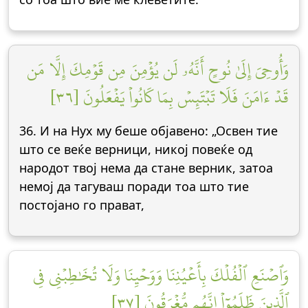
وَأُوحِيَ إِلَىٰ نُوحٍ أَنَّهُۥ لَن يُؤۡمِنَ مِن قَوۡمِكَ إِلَّا مَن
قَدۡ ءَامَنَ فَلَا تَبۡتَئِسۡ بِمَا كَانُواْ يَفۡعَلُونَ [٣٦]
36. И на Нух му беше објавено: „Освен тие
што се веќе верници, никој повеќе од
народот твој нема да стане верник, затоа
немој да тагуваш поради тоа што тие
постојано го прават,
وَٱصۡنَعِ ٱلۡفُلۡكَ بِأَعۡيُنِنَا وَوَحۡيِنَا وَلَا تُخَٰطِبۡنِي فِي
ٱلَّذِينَ ظَلَمُوٓاْ إِنَّهُم مُّغۡرَقُونَ [٣٧]