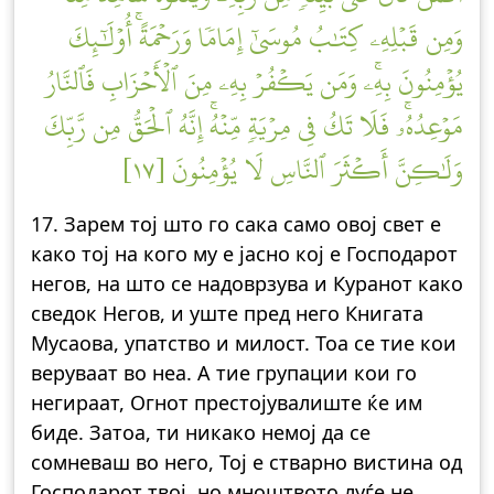
وَمِن قَبۡلِهِۦ كِتَٰبُ مُوسَىٰٓ إِمَامٗا وَرَحۡمَةًۚ أُوْلَٰٓئِكَ
يُؤۡمِنُونَ بِهِۦۚ وَمَن يَكۡفُرۡ بِهِۦ مِنَ ٱلۡأَحۡزَابِ فَٱلنَّارُ
مَوۡعِدُهُۥۚ فَلَا تَكُ فِي مِرۡيَةٖ مِّنۡهُۚ إِنَّهُ ٱلۡحَقُّ مِن رَّبِّكَ
وَلَٰكِنَّ أَكۡثَرَ ٱلنَّاسِ لَا يُؤۡمِنُونَ [١٧]
17. Зарем тој што го сака само овој свет е
како тој на кого му е јасно кој е Господарот
негов, на што се надоврзува и Куранот како
сведок Негов, и уште пред него Книгата
Мусаова, упатство и милост. Тоа се тие кои
веруваат во неа. А тие групации кои го
негираат, Огнот престојувалиште ќе им
биде. Затоа, ти никако немој да се
сомневаш во него, Тој е стварно вистина од
Господарот твој, но мноштвото луѓе не