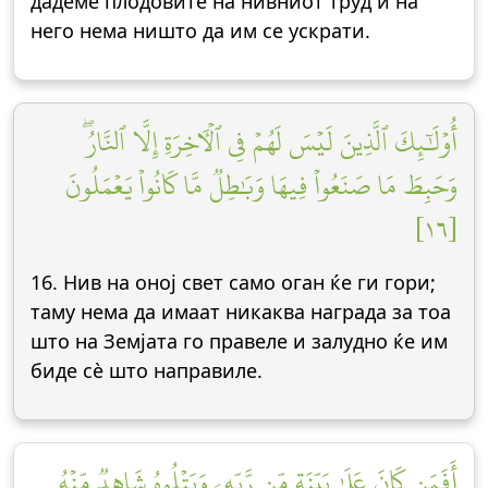
дадеме плодовите на нивниот труд и на
него нема ништо да им се ускрати.
أُوْلَٰٓئِكَ ٱلَّذِينَ لَيۡسَ لَهُمۡ فِي ٱلۡأٓخِرَةِ إِلَّا ٱلنَّارُۖ
وَحَبِطَ مَا صَنَعُواْ فِيهَا وَبَٰطِلٞ مَّا كَانُواْ يَعۡمَلُونَ
[١٦]
16. Нив на оној свет само оган ќе ги гори;
таму нема да имаат никаква награда за тоа
што на Земјата го правеле и залудно ќе им
биде сè што направиле.
أَفَمَن كَانَ عَلَىٰ بَيِّنَةٖ مِّن رَّبِّهِۦ وَيَتۡلُوهُ شَاهِدٞ مِّنۡهُ