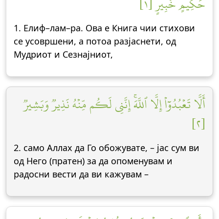
حَكِيمٍ خَبِيرٍ [١]
1. Елиф–лам–ра. Ова е Книга чии стихови
се усовршени, а потоа разјаснети, од
Мудриот и Сезнајниот,
أَلَّا تَعۡبُدُوٓاْ إِلَّا ٱللَّهَۚ إِنَّنِي لَكُم مِّنۡهُ نَذِيرٞ وَبَشِيرٞ
[٢]
2. само Аллах да Го обожувате, – јас сум ви
од Него (пратен) за да опоменувам и
радосни вести да ви кажувам –