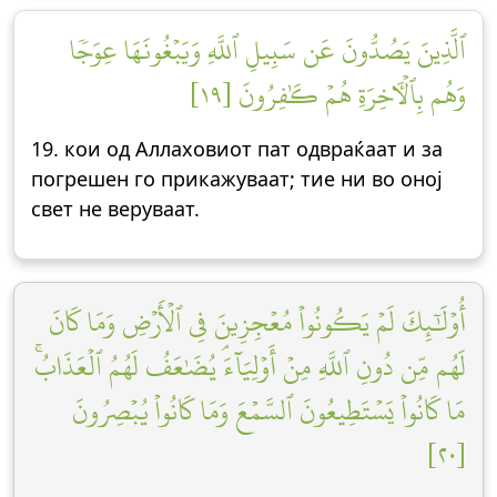
ٱلَّذِينَ يَصُدُّونَ عَن سَبِيلِ ٱللَّهِ وَيَبۡغُونَهَا عِوَجٗا
وَهُم بِٱلۡأٓخِرَةِ هُمۡ كَٰفِرُونَ [١٩]
19. кои од Аллаховиот пат одвраќаат и за
погрешен го прикажуваат; тие ни во оној
свет не веруваат.
أُوْلَٰٓئِكَ لَمۡ يَكُونُواْ مُعۡجِزِينَ فِي ٱلۡأَرۡضِ وَمَا كَانَ
لَهُم مِّن دُونِ ٱللَّهِ مِنۡ أَوۡلِيَآءَۘ يُضَٰعَفُ لَهُمُ ٱلۡعَذَابُۚ
مَا كَانُواْ يَسۡتَطِيعُونَ ٱلسَّمۡعَ وَمَا كَانُواْ يُبۡصِرُونَ
[٢٠]