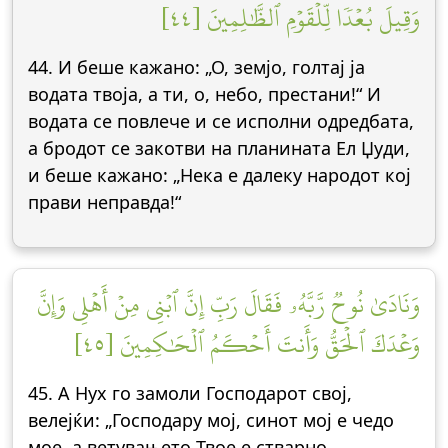
وَقِيلَ بُعۡدٗا لِّلۡقَوۡمِ ٱلظَّٰلِمِينَ [٤٤]
44. И беше кажано: „О, земјо, голтај ја
водата твоја, а ти, о, небо, престани!“ И
водата се повлече и се исполни одредбата,
а бродот се закотви на планината Ел Џуди,
и беше кажано: „Нека е далеку народот кој
прави неправда!“
وَنَادَىٰ نُوحٞ رَّبَّهُۥ فَقَالَ رَبِّ إِنَّ ٱبۡنِي مِنۡ أَهۡلِي وَإِنَّ
وَعۡدَكَ ٱلۡحَقُّ وَأَنتَ أَحۡكَمُ ٱلۡحَٰكِمِينَ [٤٥]
45. А Нух го замоли Господарот свој,
велејќи: „Господару мој, синот мој е чедо
мое, а ветувањето Твое е стварно