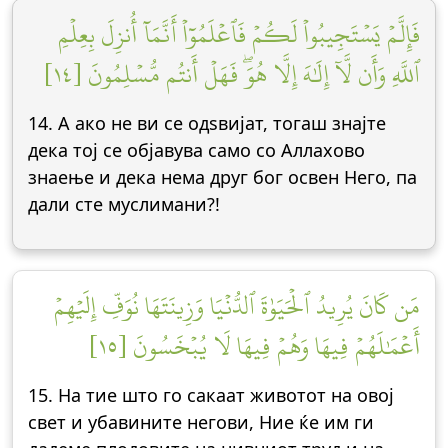
فَإِلَّمۡ يَسۡتَجِيبُواْ لَكُمۡ فَٱعۡلَمُوٓاْ أَنَّمَآ أُنزِلَ بِعِلۡمِ
ٱللَّهِ وَأَن لَّآ إِلَٰهَ إِلَّا هُوَۖ فَهَلۡ أَنتُم مُّسۡلِمُونَ [١٤]
14. А ако не ви се одѕвијат, тогаш знајте
дека тој се објавува само со Аллахово
знаење и дека нема друг бог освен Него, па
дали сте муслимани?!
مَن كَانَ يُرِيدُ ٱلۡحَيَوٰةَ ٱلدُّنۡيَا وَزِينَتَهَا نُوَفِّ إِلَيۡهِمۡ
أَعۡمَٰلَهُمۡ فِيهَا وَهُمۡ فِيهَا لَا يُبۡخَسُونَ [١٥]
15. На тие што го сакаат животот на овој
свет и убавините негови, Ние ќе им ги