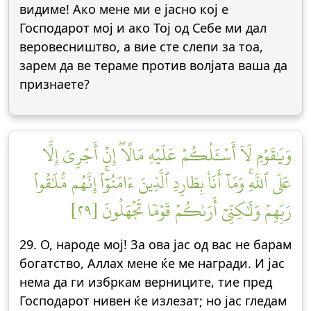
видиме! Ако мене ми е јасно кој е
Господарот мој и ако Тој од Себе ми дал
веровесништво, а вие сте слепи за тоа,
зарем да ве тераме против волјата ваша да
признаете?
وَيَٰقَوۡمِ لَآ أَسۡـَٔلُكُمۡ عَلَيۡهِ مَالًاۖ إِنۡ أَجۡرِيَ إِلَّا
عَلَى ٱللَّهِۚ وَمَآ أَنَا۠ بِطَارِدِ ٱلَّذِينَ ءَامَنُوٓاْۚ إِنَّهُم مُّلَٰقُواْ
رَبِّهِمۡ وَلَٰكِنِّيٓ أَرَىٰكُمۡ قَوۡمٗا تَجۡهَلُونَ [٢٩]
29. О, народе мој! За ова јас од вас не барам
богатство, Аллах мене ќе ме награди. И јас
нема да ги избркам верниците, тие пред
Господарот нивен ќе излезат; но јас гледам