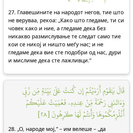
27. Главешините на народот негов, тие што
не веруваа, рекоа: „Како што гледаме, ти си
човек како и ние, а гледаме дека без
никакво размислување те следат само тие
кои се никој и ништо меѓу нас; и не
гледаме дека вие сте подобри од нас, дури
и мислиме дека сте лажливци.“
قَالَ يَٰقَوۡمِ أَرَءَيۡتُمۡ إِن كُنتُ عَلَىٰ بَيِّنَةٖ مِّن رَّبِّي
وَءَاتَىٰنِي رَحۡمَةٗ مِّنۡ عِندِهِۦ فَعُمِّيَتۡ عَلَيۡكُمۡ
أَنُلۡزِمُكُمُوهَا وَأَنتُمۡ لَهَا كَٰرِهُونَ [٢٨]
28. „О, народе мој,“ – им велеше – „да