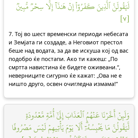
لَيَقُولَنَّ ٱلَّذِينَ كَفَرُوٓاْ إِنۡ هَٰذَآ إِلَّا سِحۡرٞ مُّبِينٞ
[٧]
7. Тој во шест временски периоди небесата
и Земјата ги создаде, а Неговиот престол
беше над водата, за да ве искуша кој од вас
подобро ќе постапи. Ако ти кажеш: „По
смртта навистина ќе бидете оживеани.“,
неверниците сигурно ќе кажат: „Ова не е
ништо друго, освен очигледна измама!“
وَلَئِنۡ أَخَّرۡنَا عَنۡهُمُ ٱلۡعَذَابَ إِلَىٰٓ أُمَّةٖ مَّعۡدُودَةٖ
لَّيَقُولُنَّ مَا يَحۡبِسُهُۥٓۗ أَلَا يَوۡمَ يَأۡتِيهِمۡ لَيۡسَ مَصۡرُوفًا