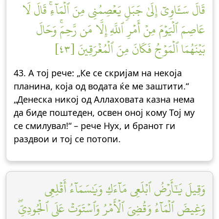
قَالَ سَـَٔاوِيٓ إِلَىٰ جَبَلٖ يَعۡصِمُنِي مِنَ ٱلۡمَآءِۚ قَالَ لَا
عَاصِمَ ٱلۡيَوۡمَ مِنۡ أَمۡرِ ٱللَّهِ إِلَّا مَن رَّحِمَۚ وَحَالَ
بَيۡنَهُمَا ٱلۡمَوۡجُ فَكَانَ مِنَ ٱلۡمُغۡرَقِينَ [٤٣]
43. А тој рече: „Ке се скријам на некоја
планина, која од водата ќе ме заштити.“
„Денеска никој од Аллаховата казна нема
да биде поштеден, освен оној кому Тој му
се смилувал!“ – рече Нух, и бранот ги
раздвои и тој се потопи.
وَقِيلَ يَٰٓأَرۡضُ ٱبۡلَعِي مَآءَكِ وَيَٰسَمَآءُ أَقۡلِعِي
وَغِيضَ ٱلۡمَآءُ وَقُضِيَ ٱلۡأَمۡرُ وَٱسۡتَوَتۡ عَلَى ٱلۡجُودِيِّۖ