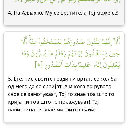
4. На Аллах ќе Му се вратите, а Тој може сè!
أَلَآ إِنَّهُمۡ يَثۡنُونَ صُدُورَهُمۡ لِيَسۡتَخۡفُواْ مِنۡهُۚ أَلَا
حِينَ يَسۡتَغۡشُونَ ثِيَابَهُمۡ يَعۡلَمُ مَا يُسِرُّونَ وَمَا
يُعۡلِنُونَۚ إِنَّهُۥ عَلِيمُۢ بِذَاتِ ٱلصُّدُورِ [٥]
5. Ете, тие своите гради ги вртат, со желба
од Него да се скријат. А и кога во рувото
свое се замотуваат, Тој го знае тоа што го
кријат и тоа што го покажуваат! Тој
навистина ги знае мислите сечии.