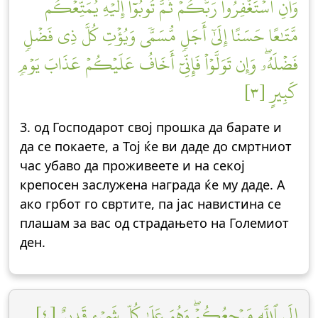
وَأَنِ ٱسۡتَغۡفِرُواْ رَبَّكُمۡ ثُمَّ تُوبُوٓاْ إِلَيۡهِ يُمَتِّعۡكُم
مَّتَٰعًا حَسَنًا إِلَىٰٓ أَجَلٖ مُّسَمّٗى وَيُؤۡتِ كُلَّ ذِي فَضۡلٖ
فَضۡلَهُۥۖ وَإِن تَوَلَّوۡاْ فَإِنِّيٓ أَخَافُ عَلَيۡكُمۡ عَذَابَ يَوۡمٖ
كَبِيرٍ [٣]
3. од Господарот свој прошка да барате и
да се покаете, а Тој ќе ви даде до смртниот
час убаво да проживеете и на секој
крепосен заслужена награда ќе му даде. А
ако грбот го свртите, па јас навистина се
плашам за вас од страдањето на Големиот
ден.
إِلَى ٱللَّهِ مَرۡجِعُكُمۡۖ وَهُوَ عَلَىٰ كُلِّ شَيۡءٖ قَدِيرٌ [٤]