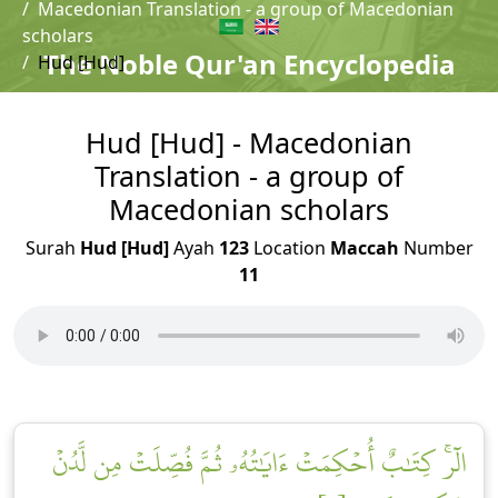
Macedonian Translation - a group of Macedonian
scholars
The Noble Qur'an Encyclopedia
Hud [Hud]
Hud [Hud] - Macedonian
Translation - a group of
Macedonian scholars
Surah
Hud [Hud]
Ayah
123
Location
Maccah
Number
11
الٓرۚ كِتَٰبٌ أُحۡكِمَتۡ ءَايَٰتُهُۥ ثُمَّ فُصِّلَتۡ مِن لَّدُنۡ