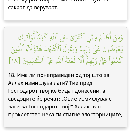
сакаат да веруваат.
وَمَنۡ أَظۡلَمُ مِمَّنِ ٱفۡتَرَىٰ عَلَى ٱللَّهِ كَذِبًاۚ أُوْلَٰٓئِكَ
يُعۡرَضُونَ عَلَىٰ رَبِّهِمۡ وَيَقُولُ ٱلۡأَشۡهَٰدُ هَٰٓؤُلَآءِ ٱلَّذِينَ
كَذَبُواْ عَلَىٰ رَبِّهِمۡۚ أَلَا لَعۡنَةُ ٱللَّهِ عَلَى ٱلظَّٰلِمِينَ [١٨]
18. Има ли понеправеден од тој што за
Аллах измислува лаги? Тие пред
Господарот твој ќе бидат донесени, а
сведоците ќе речат: „Овие измислувале
лаги за Господарот свој!“ Аллаховото
проклетство нека ги стигне злосторниците,