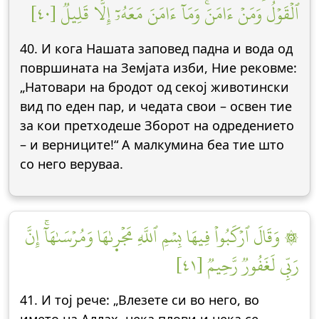
ٱلۡقَوۡلُ وَمَنۡ ءَامَنَۚ وَمَآ ءَامَنَ مَعَهُۥٓ إِلَّا قَلِيلٞ [٤٠]
40. И кога Нашата заповед падна и вода од
површината на Земјата изби, Ние рековме:
„Натовари на бродот од секој животински
вид по еден пар, и чедата свои – освен тие
за кои претходеше Зборот на одредението
– и верниците!“ А малкумина беа тие што
со него веруваа.
۞ وَقَالَ ٱرۡكَبُواْ فِيهَا بِسۡمِ ٱللَّهِ مَجۡر۪ىٰهَا وَمُرۡسَىٰهَآۚ إِنَّ
رَبِّي لَغَفُورٞ رَّحِيمٞ [٤١]
41. И тој рече: „Влезете си во него, во