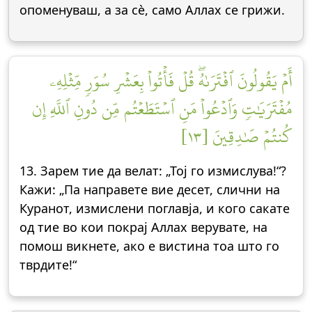
опоменуваш, а за сè, само Аллах се грижи.
أَمۡ يَقُولُونَ ٱفۡتَرَىٰهُۖ قُلۡ فَأۡتُواْ بِعَشۡرِ سُوَرٖ مِّثۡلِهِۦ
مُفۡتَرَيَٰتٖ وَٱدۡعُواْ مَنِ ٱسۡتَطَعۡتُم مِّن دُونِ ٱللَّهِ إِن
كُنتُمۡ صَٰدِقِينَ [١٣]
13. Зарем тие да велат: „Тој го измислува!“?
Кажи: „Па направете вие десет, слични на
Куранот, измислени поглавја, и кого сакате
од тие во кои покрај Аллах верувате, на
помош викнете, ако е вистина тоа што го
тврдите!“