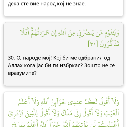
дека сте вие народ кој не знае.
وَيَٰقَوۡمِ مَن يَنصُرُنِي مِنَ ٱللَّهِ إِن طَرَدتُّهُمۡۚ أَفَلَا
تَذَكَّرُونَ [٣٠]
30. О, народе мој! Кој би ме одбранил од
Аллах кога јас би ги избркал? Зошто не се
вразумите?
وَلَآ أَقُولُ لَكُمۡ عِندِي خَزَآئِنُ ٱللَّهِ وَلَآ أَعۡلَمُ
ٱلۡغَيۡبَ وَلَآ أَقُولُ إِنِّي مَلَكٞ وَلَآ أَقُولُ لِلَّذِينَ تَزۡدَرِيٓ
أَعۡيُنُكُمۡ لَن يُؤۡتِيَهُمُ ٱللَّهُ خَيۡرًاۖ ٱللَّهُ أَعۡلَمُ بِمَا فِيٓ