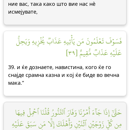
ние вас, така како што вие нас нè
исмејувате,
فَسَوۡفَ تَعۡلَمُونَ مَن يَأۡتِيهِ عَذَابٞ يُخۡزِيهِ وَيَحِلُّ
عَلَيۡهِ عَذَابٞ مُّقِيمٌ [٣٩]
39. и ќе дознаете, навистина, кого ќе го
снајде срамна казна и кој ќе биде во вечна
мака.“
حَتَّىٰٓ إِذَا جَآءَ أَمۡرُنَا وَفَارَ ٱلتَّنُّورُ قُلۡنَا ٱحۡمِلۡ فِيهَا
مِن كُلّٖ زَوۡجَيۡنِ ٱثۡنَيۡنِ وَأَهۡلَكَ إِلَّا مَن سَبَقَ عَلَيۡهِ