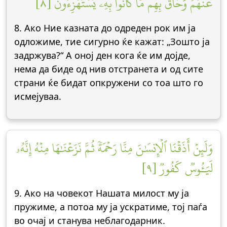
عَنۡهُمۡ وَحَاقَ بِهِم مَّا كَانُواْ بِهِۦ يَسۡتَهۡزِءُونَ [٨]
8. Ако Ние казната до одреден рок им ја
одложиме, тие сигурно ќе кажат: „Зошто ја
задржува?“ А оној ден кога ќе им дојде,
нема да биде од нив отстранета и од сите
страни ќе бидат опкружени со тоа што го
исмејуваа.
وَلَئِنۡ أَذَقۡنَا ٱلۡإِنسَٰنَ مِنَّا رَحۡمَةٗ ثُمَّ نَزَعۡنَٰهَا مِنۡهُ إِنَّهُۥ
لَيَـُٔوسٞ كَفُورٞ [٩]
9. Ако на човекот Нашата милост му ја
пружиме, а потоа му ја ускратиме, тој паѓа
во очај и станува неблагодарник.