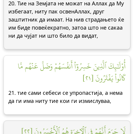
20. Тие на Земјата не можат на Аллах да Му
избегаат, ниту пак освенАллах, друг
заштитник да имаат. На нив страдањето ќе
им биде повеќекратно, затоа што не сакаa
ни да чујат ни што било да видат,
أُوْلَٰٓئِكَ ٱلَّذِينَ خَسِرُوٓاْ أَنفُسَهُمۡ وَضَلَّ عَنۡهُم مَّا
كَانُواْ يَفۡتَرُونَ [٢١]
21. тие сами себеси се упропастиja, а нема
да ги има ниту тие кои ги измислуваа,
لَا جَرَمَ أَنَّهُمۡ فِي ٱلۡأٓخِرَةِ هُمُ ٱلۡأَخۡسَرُونَ [٢٢]