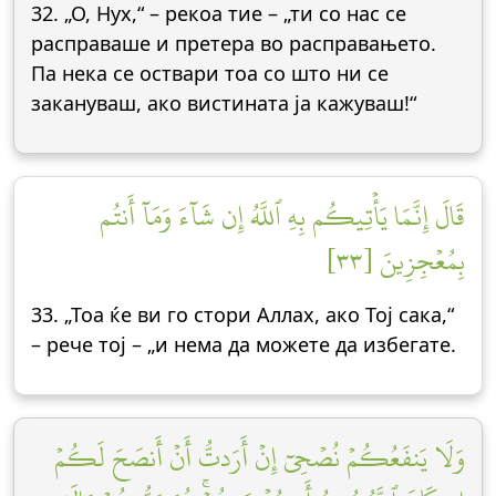
32. „О, Нух,“ – рекоа тие – „ти со нас се
расправаше и претера во расправањето.
Па нека се оствари тоа со што ни се
закануваш, ако вистината ја кажуваш!“
قَالَ إِنَّمَا يَأۡتِيكُم بِهِ ٱللَّهُ إِن شَآءَ وَمَآ أَنتُم
بِمُعۡجِزِينَ [٣٣]
33. „Тоа ќе ви го стори Аллах, ако Тој сака,“
– рече тој – „и нема да можете да избегате.
وَلَا يَنفَعُكُمۡ نُصۡحِيٓ إِنۡ أَرَدتُّ أَنۡ أَنصَحَ لَكُمۡ