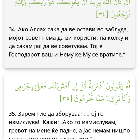
إِن كَانَ ٱللَّهُ يُرِيدُ أَن يُغۡوِيَكُمۡۚ هُوَ رَبُّكُمۡ وَإِلَيۡهِ
تُرۡجَعُونَ [٣٤]
34. Ако Аллах сака да ве остави во заблуда,
мојот совет нема да ви користи, па колку и
да сакам јас да ве советувам. Тој е
Господарот ваш и Нему ќе Му се вратите.“
أَمۡ يَقُولُونَ ٱفۡتَرَىٰهُۖ قُلۡ إِنِ ٱفۡتَرَيۡتُهُۥ فَعَلَيَّ إِجۡرَامِي
وَأَنَا۠ بَرِيٓءٞ مِّمَّا تُجۡرِمُونَ [٣٥]
35. Зарем тие да зборуваат: „Тој го
измислува!“ Кажи: „Ако го измислувам,
гревот на мене ќе падне, а јас немам ништо
со тоа што вие ме клеветите.“