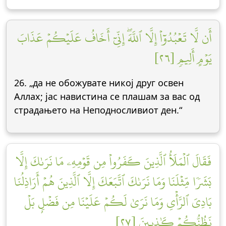
أَن لَّا تَعۡبُدُوٓاْ إِلَّا ٱللَّهَۖ إِنِّيٓ أَخَافُ عَلَيۡكُمۡ عَذَابَ
يَوۡمٍ أَلِيمٖ [٢٦]
26. „да не обожувате никој друг освен
Аллах; јас навистина се плашам за вас од
страдањето на Неподносливиот ден.“
فَقَالَ ٱلۡمَلَأُ ٱلَّذِينَ كَفَرُواْ مِن قَوۡمِهِۦ مَا نَرَىٰكَ إِلَّا
بَشَرٗا مِّثۡلَنَا وَمَا نَرَىٰكَ ٱتَّبَعَكَ إِلَّا ٱلَّذِينَ هُمۡ أَرَاذِلُنَا
بَادِيَ ٱلرَّأۡيِ وَمَا نَرَىٰ لَكُمۡ عَلَيۡنَا مِن فَضۡلِۭ بَلۡ
نَظُنُّكُمۡ كَٰذِبِينَ [٢٧]