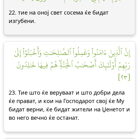
22. тие на оној свет сосема ќе бидат
изгубени.
إِنَّ ٱلَّذِينَ ءَامَنُواْ وَعَمِلُواْ ٱلصَّٰلِحَٰتِ وَأَخۡبَتُوٓاْ إِلَىٰ
رَبِّهِمۡ أُوْلَٰٓئِكَ أَصۡحَٰبُ ٱلۡجَنَّةِۖ هُمۡ فِيهَا خَٰلِدُونَ
[٢٣]
23. Тие што ќе веруваат и што добри дела
ќе прават, и кои на Господарот свој ќе Му
бидат верни, ќе бидат жители на Џенетот и
во него вечно ќе останат.