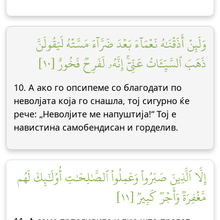
وَلَئِنۡ أَذَقۡنَٰهُ نَعۡمَآءَ بَعۡدَ ضَرَّآءَ مَسَّتۡهُ لَيَقُولَنَّ
ذَهَبَ ٱلسَّيِّـَٔاتُ عَنِّيٓۚ إِنَّهُۥ لَفَرِحٞ فَخُورٌ [١٠]
10. А ако го опсипеме со благодaти по
неволјата која го снашла, тој сигурно ќе
рече: „Неволјите ме напуштија!“ Тој е
навистина самобендисан и горделив.
إِلَّا ٱلَّذِينَ صَبَرُواْ وَعَمِلُواْ ٱلصَّٰلِحَٰتِ أُوْلَٰٓئِكَ لَهُم
مَّغۡفِرَةٞ وَأَجۡرٞ كَبِيرٞ [١١]