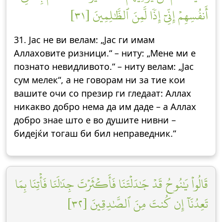
أَنفُسِهِمۡ إِنِّيٓ إِذٗا لَّمِنَ ٱلظَّٰلِمِينَ [٣١]
31. Јас не ви велам: „Јас ги имам
Аллаховите ризници.“ – ниту: „Мене ми е
познато невидливото.“ – ниту велам: „Јас
сум мелек“, а не говорам ни за тие кои
вашите очи со презир ги гледаат: Аллах
никакво добро нема да им даде – а Аллах
добро знае што е во душите нивни –
бидејќи тогаш би бил неправедник.“
قَالُواْ يَٰنُوحُ قَدۡ جَٰدَلۡتَنَا فَأَكۡثَرۡتَ جِدَٰلَنَا فَأۡتِنَا بِمَا
تَعِدُنَآ إِن كُنتَ مِنَ ٱلصَّٰدِقِينَ [٣٢]