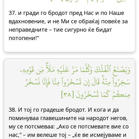
37. и гради го бродот пред Нас и по Наше
вдахновение, и не Ми се обраќај повеќе за
неправедните – тие сигурно ќе бидат
потопени!“
وَيَصۡنَعُ ٱلۡفُلۡكَ وَكُلَّمَا مَرَّ عَلَيۡهِ مَلَأٞ مِّن قَوۡمِهِۦ
سَخِرُواْ مِنۡهُۚ قَالَ إِن تَسۡخَرُواْ مِنَّا فَإِنَّا نَسۡخَرُ
مِنكُمۡ كَمَا تَسۡخَرُونَ [٣٨]
38. И тој го градеше бродот. И кога и да
поминуваа главешините на народот негов,
му се потсмеваа: „Ако се потсмевате вие со
нас,“ – им велеше тој – „ќе ве исмејуваме и