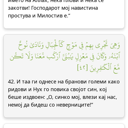
името на Аллах, нека плови и нека се
закотви! Господарот мој навистина
простува и Милостив е.“
وَهِيَ تَجۡرِي بِهِمۡ فِي مَوۡجٖ كَٱلۡجِبَالِ وَنَادَىٰ نُوحٌ
ٱبۡنَهُۥ وَكَانَ فِي مَعۡزِلٖ يَٰبُنَيَّ ٱرۡكَب مَّعَنَا وَلَا تَكُن
مَّعَ ٱلۡكَٰفِرِينَ [٤٢]
42. И таа ги однесе на бранови големи како
ридови и Нух го повика својот син, кој
беше издвоен: „О, синко мој, влези кај нас,
немој да бидеш со неверниците!“