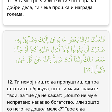
11. А само трпеливите и тие што прават
добри дела, ги чека прошка и награда
голема.
فَلَعَلَّكَ تَارِكُۢ بَعۡضَ مَا يُوحَىٰٓ إِلَيۡكَ وَضَآئِقُۢ بِهِۦ
صَدۡرُكَ أَن يَقُولُواْ لَوۡلَآ أُنزِلَ عَلَيۡهِ كَنزٌ أَوۡ جَآءَ
مَعَهُۥ مَلَكٌۚ إِنَّمَآ أَنتَ نَذِيرٞۚ وَٱللَّهُ عَلَىٰ كُلِّ شَيۡءٖ
وَكِيلٌ [١٢]
12. Ти немој ништо да пропуштиш од тоа
што ти се објавува, што ги мачи градите
твои, за тие да не кажат: „Зошто не му е
испратено некакво богатство, или зошто
со него не дошол мелек?“ Твое е да