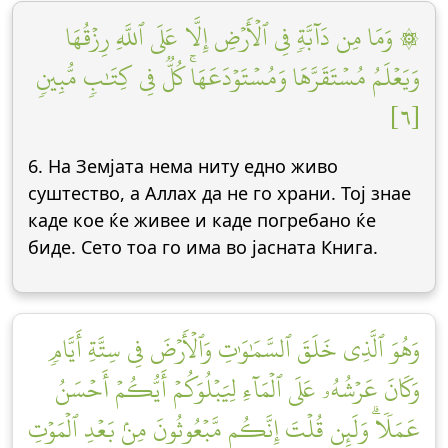
۞ وَمَا مِن دَآبَّةٖ فِي ٱلۡأَرۡضِ إِلَّا عَلَى ٱللَّهِ رِزۡقُهَا
وَيَعۡلَمُ مُسۡتَقَرَّهَا وَمُسۡتَوۡدَعَهَاۚ كُلّٞ فِي كِتَٰبٖ مُّبِينٖ
[٦]
6. На Земјата нема ниту едно живо
суштество, а Аллах да не го храни. Тој знае
каде кое ќе живее и каде погребано ќе
биде. Сето тоа го има во јасната Книга.
وَهُوَ ٱلَّذِي خَلَقَ ٱلسَّمَٰوَٰتِ وَٱلۡأَرۡضَ فِي سِتَّةِ أَيَّامٖ
وَكَانَ عَرۡشُهُۥ عَلَى ٱلۡمَآءِ لِيَبۡلُوَكُمۡ أَيُّكُمۡ أَحۡسَنُ
عَمَلٗاۗ وَلَئِن قُلۡتَ إِنَّكُم مَّبۡعُوثُونَ مِنۢ بَعۡدِ ٱلۡمَوۡتِ