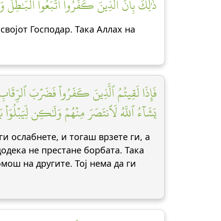
ذَٰلِكَ بِأَنَّ ٱلَّذِينَ كَفَرُواْ ٱتَّبَعُواْ ٱلۡبَٰطِلَ وَأ]
својот Господар. Така Аллах на
فَإِذَا لَقِيتُمُ ٱلَّذِينَ كَفَرُواْ فَضَرۡبَ ٱلرِّقَابِ حَتَّ
يَشَآءُ ٱللَّهُ لَٱنتَصَرَ مِنۡهُمۡ وَلَٰكِن لِّيَبۡلُوَا]
ги ослабнете, и тогаш врзете ги, а
одека не престане борбата. Така
омош на другите. Тој нема да ги