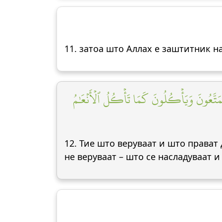
11. затоа што Аллах е заштитник н
تَمَتَّعُونَ وَيَأۡكُلُونَ كَمَا تَأۡكُلُ ٱلۡأَنۡعَٰمُ
12. Тие што веруваат и што прават 
не веруваат – што се насладуваат 