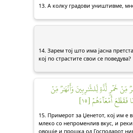
13. А колку градови уништивме, мно
14. Зарем тој што има јасна претст
кој по страстите свои се поведува?
ٞ مِّنۡ خَمۡرٖ لَّذَّةٖ لِّلشَّٰرِبِينَ وَأَنۡهَٰرٞ مِّنۡ
 فَقَطَّعَ أَمۡعَآءَهُمۡ [١٥
15. Примерот за Џенетот, кој им е 
млеко со непроменлив вкус, и реки 
овошје и прошка од Господарот нив