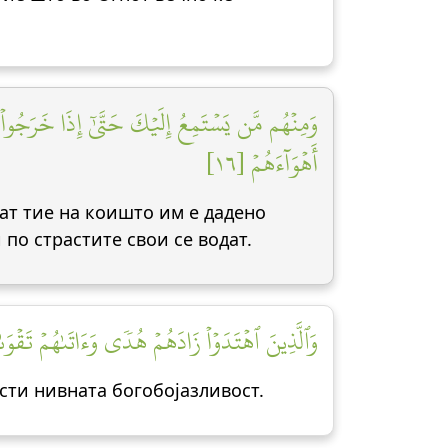
وَمِنۡهُم مَّن يَسۡتَمِعُ إِلَيۡكَ حَتَّىٰٓ إِذَا خَرَجُواْ مِن
أَهۡوَآءَهُمۡ [١٦]
аат тие на коишто им е дадено
 по страстите свои се водат.
وَٱلَّذِينَ ٱهۡتَدَوۡاْ زَادَهُمۡ هُدٗى وَءَاتَىٰهُمۡ تَقۡوَىٰه]
рсти нивната богобојазливост.