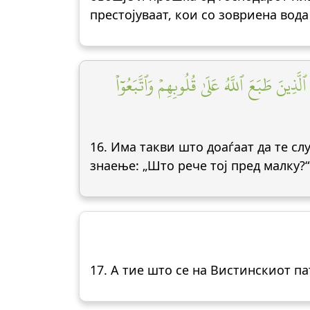
престојуваат, кои со зовриена вода 
َذِينَ طَبَعَ ٱللَّهُ عَلَىٰ قُلُوبِهِمۡ وَٱتَّبَعُوٓاْ
16. Има такви што доаѓаат да те сл
знаење: „Што рече тој пред малку?“
17. А тие што се на Вистинскиот па