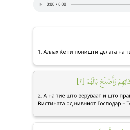
1. Аллах ќе ги поништи делата на т
َاتِهِمۡ وَأَصۡلَحَ بَالَهُمۡ [٢
2. А на тие што веруваат и што пра
Вистината од нивниот Господар – Т