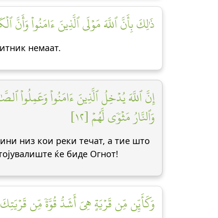
ذَٰلِكَ بِأَنَّ ٱللَّهَ مَوۡلَى ٱلَّذِينَ ءَامَنُواْ وَأَنَّ ٱلۡ]
титник немаат.
إِنَّ ٱللَّهَ يُدۡخِلُ ٱلَّذِينَ ءَامَنُواْ وَعَمِلُواْ ٱل
وَٱلنَّارُ مَثۡوٗى لَّهُمۡ [١٢]
ини низ кои реки течат, а тие што
тојувалиште ќе биде Огнот!
وَكَأَيِّن مِّن قَرۡيَةٍ هِيَ أَشَدُّ قُوَّةٗ مِّن قَرۡيَتِكَ]