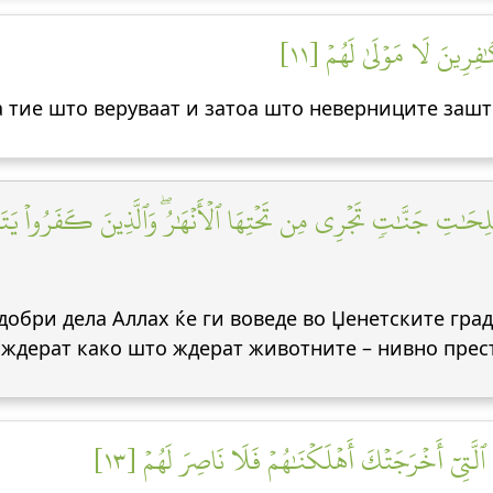
كَٰفِرِينَ لَا مَوۡلَىٰ لَهُمۡ [١١
а тие што веруваат и затоа што неверниците заш
صَّٰلِحَٰتِ جَنَّٰتٖ تَجۡرِي مِن تَحۡتِهَا ٱلۡأَنۡهَٰرُۖ وَٱلَّذِينَ كَفَرُواْ يَ
добри дела Аллах ќе ги воведе во Џенетските град
и ждерат како што ждерат животните – нивно прес
 ٱلَّتِيٓ أَخۡرَجَتۡكَ أَهۡلَكۡنَٰهُمۡ فَلَا نَاصِرَ لَهُمۡ [١٣