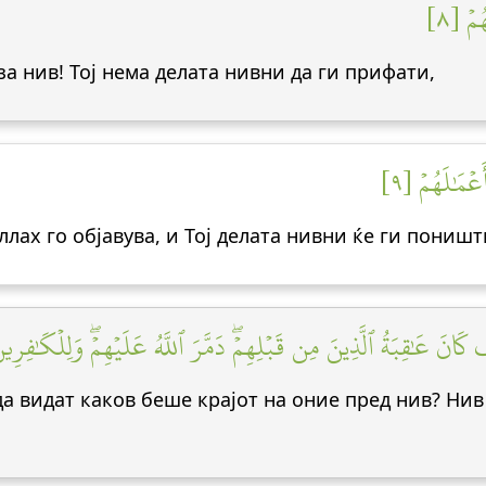
ُمۡ [٨
 за нив! Тој нема делата нивни да ги прифати,
َعۡمَٰلَهُمۡ [٩
ллах го објавува, и Тој делата нивни ќе ги поништ
 عَٰقِبَةُ ٱلَّذِينَ مِن قَبۡلِهِمۡۖ دَمَّرَ ٱللَّهُ عَلَيۡهِمۡۖ وَلِلۡكَٰفِرِينَ أَ
да видат каков беше крајот на оние пред нив? Нив 