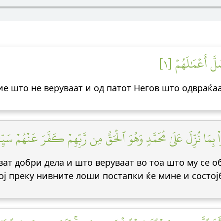
َّ أَعۡمَٰلَهُمۡ [١
ие што не веруваат и од патот Негов што одвраќаа
 بِمَا نُزِّلَ عَلَىٰ مُحَمَّدٖ وَهُوَ ٱلۡحَقُّ مِن رَّبِّهِمۡ كَفَّرَ عَنۡهُمۡ سَيِّـٔ
ват добри дела и што веруваат во тоа што му се об
ој преку нивните лоши постапки ќе мине и состој