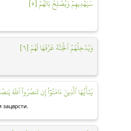
سَيَهۡدِيهِمۡ وَيُصۡلِحُ بَالَهُمۡ [٥]
وَيُدۡخِلُهُمُ ٱلۡجَنَّةَ عَرَّفَهَا لَهُمۡ [٦]
يَٰٓأَيُّهَا ٱلَّذِينَ ءَامَنُوٓاْ إِن تَنصُرُواْ ٱللَّهَ يَن]
и зацврсти.