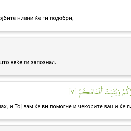
стојбите нивни ќе ги подобри,
јшто веќе ги запознал.
صُرۡكُمۡ وَيُثَبِّتۡ أَقۡدَامَكُمۡ [٧
лах, и Тој вам ќе ви помогне и чекорите ваши ќе г