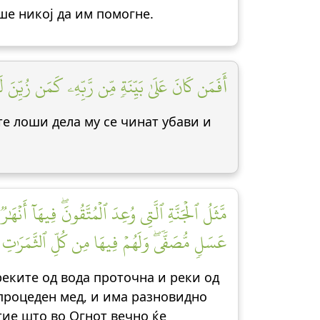
аше никој да им помогне.
أَفَمَن كَانَ عَلَىٰ بَيِّنَةٖ مِّن رَّبِّهِۦ كَمَن زُيِّنَ لَه]
ите лоши дела му се чинат убави и
مَّثَلُ ٱلۡجَنَّةِ ٱلَّتِي وُعِدَ ٱلۡمُتَّقُونَۖ فِيهَآ أَنۡهَٰرٞ
عَسَلٖ مُّصَفّٗىۖ وَلَهُمۡ فِيهَا مِن كُلِّ ٱلثَّمَرَٰتِ وَم]
 реките од вода проточна и реки од
д процеден мед, и има разновидно
тие што во Огнот вечно ќе