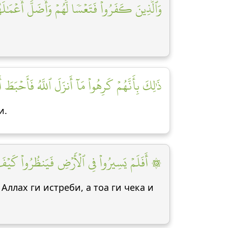
وَٱلَّذِينَ كَفَرُواْ فَتَعۡسٗا لَّهُمۡ وَأَضَلَّ أَعۡمَٰلَه]
ذَٰلِكَ بِأَنَّهُمۡ كَرِهُواْ مَآ أَنزَلَ ٱللَّهُ فَأَحۡبَطَ أ]
и.
أَفَلَمۡ يَسِيرُواْ فِي ٱلۡأَرۡضِ فَيَنظُرُواْ كَيۡفَ كَانَ]
Аллах ги истреби, а тоа ги чека и