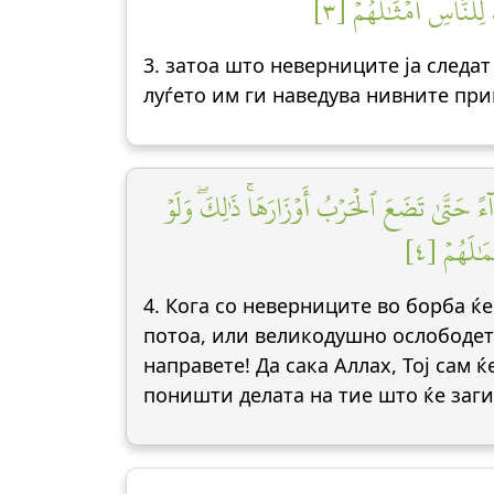
ُ لِلنَّاسِ أَمۡثَٰلَهُمۡ [٣
3. затоа што неверниците ја следат
луѓето им ги наведува нивните пр
ٓءً حَتَّىٰ تَضَعَ ٱلۡحَرۡبُ أَوۡزَارَهَاۚ ذَٰلِكَۖ وَلَوۡ
َٰلَهُمۡ [٤
4. Кога со неверниците во борба ќе 
потоа, или великодушно ослободете
направете! Да сака Аллах, Тој сам ќ
поништи делата на тие што ќе заги