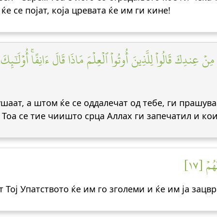
ќе се појат, која цревата ќе им ги кине!
ۡ عِندِكَ قَالُواْ لِلَّذِينَ أُوتُواْ ٱلۡعِلۡمَ مَاذَا قَالَ ءَانِفًاۚ أُوْلَٰٓئِكَ ٱلّ
ушаат, а штом ќе се оддалечат од тебе, ги прашув
 Тоа се тие чиишто срца Аллах ги запечатил и кои
ُمۡ [١٧
т Тој Упатството ќе им го зголеми и ќе им ја зацв