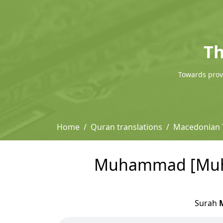
Th
Towards provi
Home
Quran translations
Macedonian T
Muhammad [Muham
Surah