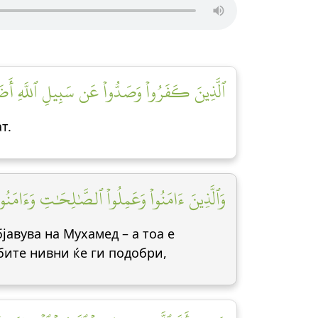
ٱلَّذِينَ كَفَرُواْ وَصَدُّواْ عَن سَبِيلِ ٱللَّهِ أَضَل]
т.
وَٱلَّذِينَ ءَامَنُواْ وَعَمِلُواْ ٱلصَّٰلِحَٰتِ وَءَامَنُواْ]
јавува на Мухамед – а тоа е
бите нивни ќе ги подобри,