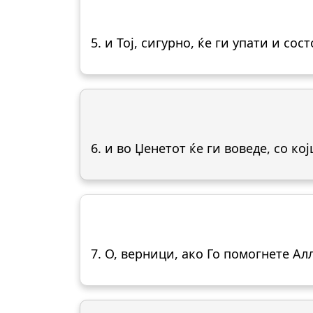
5. и Тој, сигурно, ќе ги упати и со
6. и во Џенетот ќе ги воведе, со ко
7. О, верници, ако Го помогнете Ал