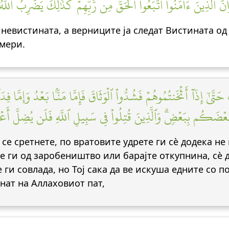
َنَّ ٱلَّذِينَ ءَامَنُواْ ٱتَّبَعُواْ ٱلۡحَقَّ مِن رَّبِّهِمۡۚ كَذَٰلِكَ يَضۡرِبُ ٱللَّه
 невистината, а верниците ја следат Вистината од 
имери.
ىٰٓ إِذَآ أَثۡخَنتُمُوهُمۡ فَشُدُّواْ ٱلۡوَثَاقَ فَإِمَّا مَنَّۢا بَعۡدُ وَإِمَّا فِدَا
ْ بَعۡضَكُم بِبَعۡضٖۗ وَٱلَّذِينَ قُتِلُواْ فِي سَبِيلِ ٱللَّهِ فَلَن يُضِلَّ أَعۡم
се сретнете, по вратовите удрете ги сè додека не 
 ги од заробеништво или барајте откупнина, сè д
е ги совлада, но Тој сака да ве искуша едните со п
нат на Аллаховиот пат,