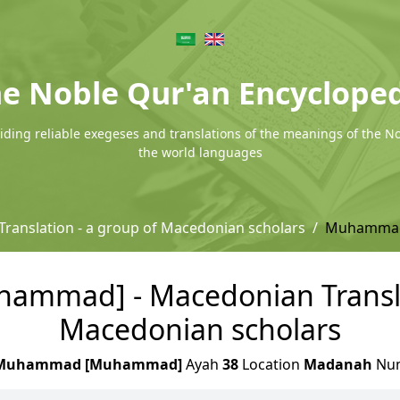
e Noble Qur'an Encyclope
ding reliable exegeses and translations of the meanings of the N
the world languages
ranslation - a group of Macedonian scholars
Muhamma
mad] - Macedonian Translat
Macedonian scholars
Muhammad [Muhammad]
Ayah
38
Location
Madanah
Nu