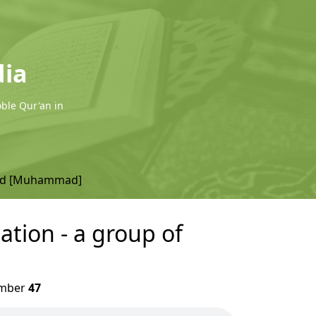
dia
oble Qur'an in
d [Muhammad]
ion - a group of
mber
47