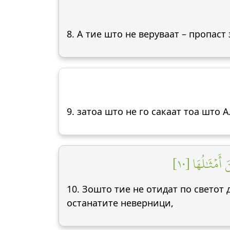
8. А тие што не веруваат – пропаст
9. затоа што не го сакаат тоа што А
۞ مۡثَٰلُهَا [١٠
10. Зошто тие не отидат по светот 
останатите неверници,