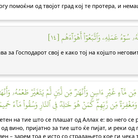
гу помоќни од твојот град кој те протера, и нем
ُۥ سُوٓءُ عَمَلِهِۦ وَٱتَّبَعُوٓاْ أَهۡوَآءَهُم [١٤
ава за Господарот свој е како тој на којшто негов
 مِّن مَّآءٍ غَيۡرِ ءَاسِنٖ وَأَنۡهَٰرٞ مِّن لَّبَنٖ لَّمۡ يَتَغَيَّرۡ طَعۡمُهُۥ وَأَنۡهَٰر
َغۡفِرَةٞ مِّن رَّبِّهِمۡۖ كَمَنۡ هُوَ خَٰلِدٞ فِي ٱلنَّارِ وَسُقُواْ مَآءً حَمِيمٗا
ветен на тие што се плашат од Аллах е: во него се
од вино, пријатно за тие што ќе пијат, и реки о
ен – зарем тоа е исто со страдањето кое ги чека 