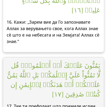
ٱلۡأَرۡضِۚ وَٱللَّهُ بِكُلِّ شَيۡءٍ
عَلِيمٞ [١٦]
16. Кажи: „Зарем вие да Го запознавате
Аллах за верувањето свое, кога Аллах знае
сè што е на небесата и на Земјата! Аллах сè
знае.“
يَمُنُّونَ عَلَيۡكَ أَنۡ أَسۡلَمُواْۖ قُل
لَّا تَمُنُّواْ عَلَيَّ إِسۡلَٰمَكُمۖ بَلِ ٱللَّهُ يَمُنُّ
عَلَيۡكُمۡ أَنۡ هَدَىٰكُمۡ لِلۡإِيمَٰنِ إِن
كُنتُمۡ صَٰدِقِينَ [١٧]
17. Тие ти префрлаат што примиле ислам.