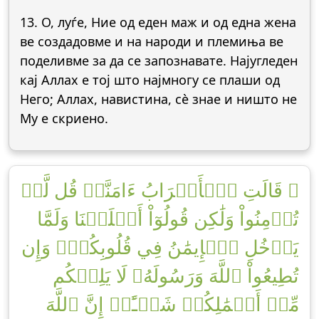
13. О, луѓе, Ние од еден маж и од една жена
ве создадовме и на народи и племиња ве
поделивме за да се запознавате. Најугледен
кај Аллах е тој што најмногу се плаши од
Него; Аллах, навистина, сè знае и ништо не
Му е скриено.
۞ قَالَتِ ٱلۡأَعۡرَابُ ءَامَنَّاۖ قُل لَّمۡ
تُؤۡمِنُواْ وَلَٰكِن قُولُوٓاْ أَسۡلَمۡنَا وَلَمَّا
يَدۡخُلِ ٱلۡإِيمَٰنُ فِي قُلُوبِكُمۡۖ وَإِن
تُطِيعُواْ ٱللَّهَ وَرَسُولَهُۥ لَا يَلِتۡكُم
مِّنۡ أَعۡمَٰلِكُمۡ شَيۡـًٔاۚ إِنَّ ٱللَّهَ