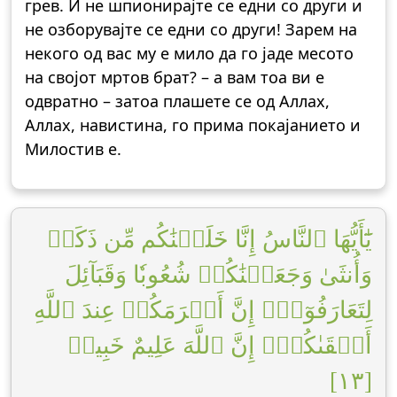
грев. И не шпионирајте се едни со други и
не озборувајте се едни со други! Зарем на
некого од вас му е мило да го јаде месото
на својот мртов брат? – а вам тоа ви е
одвратно – затоа плашете се од Аллах,
Аллах, навистина, го прима покајанието и
Милостив е.
يَٰٓأَيُّهَا ٱلنَّاسُ إِنَّا خَلَقۡنَٰكُم مِّن ذَكَرٖ
وَأُنثَىٰ وَجَعَلۡنَٰكُمۡ شُعُوبٗا وَقَبَآئِلَ
لِتَعَارَفُوٓاْۚ إِنَّ أَكۡرَمَكُمۡ عِندَ ٱللَّهِ
أَتۡقَىٰكُمۡۚ إِنَّ ٱللَّهَ عَلِيمٌ خَبِيرٞ
[١٣]