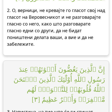
2. О, верници, не кревајте го гласот свој над
гласот на Веровесникот и не разговарајте
гласно со него, како што разговарате
гласно едни со други, да не бидат
поништени делата ваши, а вие и да не
забележите.
إِنَّ ٱلَّذِينَ يَغُضُّونَ أَصۡوَٰتَهُمۡ عِندَ
رَسُولِ ٱللَّهِ أُوْلَٰٓئِكَ ٱلَّذِينَ ٱمۡتَحَنَ
ٱللَّهُ قُلُوبَهُمۡ لِلتَّقۡوَىٰۚ لَهُم
مَّغۡفِرَةٞ وَأَجۡرٌ عَظِيمٌ [٣]
3. Навистина, на тие што ќе ги стишат