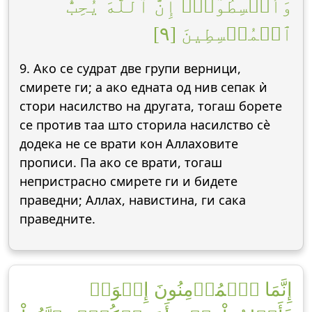
وَأَقۡسِطُوٓاْۖ إِنَّ ٱللَّهَ يُحِبُّ
ٱلۡمُقۡسِطِينَ [٩]
9. Ако се судрат две групи верници,
смирете ги; а ако едната од нив сепак ѝ
стори насилство на другата, тогаш борете
се против таа што сторила насилство сè
додека не се врати кон Аллаховите
прописи. Па ако се врати, тогаш
непристрасно смирете ги и бидете
праведни; Аллах, навистина, ги сака
праведните.
إِنَّمَا ٱلۡمُؤۡمِنُونَ إِخۡوَةٞ