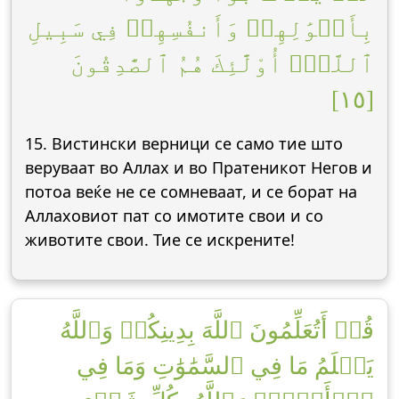
بِأَمۡوَٰلِهِمۡ وَأَنفُسِهِمۡ فِي سَبِيلِ
ٱللَّهِۚ أُوْلَٰٓئِكَ هُمُ ٱلصَّٰدِقُونَ
[١٥]
15. Вистински верници се само тие што
веруваат во Аллах и во Пратеникот Негов и
потоа веќе не се сомневаат, и се борат на
Аллаховиот пат со имотите свои и со
животите свои. Тие се искрените!
قُلۡ أَتُعَلِّمُونَ ٱللَّهَ بِدِينِكُمۡ وَٱللَّهُ
يَعۡلَمُ مَا فِي ٱلسَّمَٰوَٰتِ وَمَا فِي