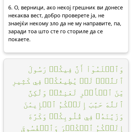
6. О, верници, ако некој грешник ви донесе
некаква вест, добро проверете ја, не
знаејќи некому зло да не му направите, па,
заради тоа што сте го сториле да се
покаете.
وَٱعۡلَمُوٓاْ أَنَّ فِيكُمۡ رَسُولَ
ٱللَّهِۚ لَوۡ يُطِيعُكُمۡ فِي كَثِيرٖ
مِّنَ ٱلۡأَمۡرِ لَعَنِتُّمۡ وَلَٰكِنَّ
ٱللَّهَ حَبَّبَ إِلَيۡكُمُ ٱلۡإِيمَٰنَ
وَزَيَّنَهُۥ فِي قُلُوبِكُمۡ وَكَرَّهَ
إِلَيۡكُمُ ٱلۡكُفۡرَ وَٱلۡفُسُوقَ