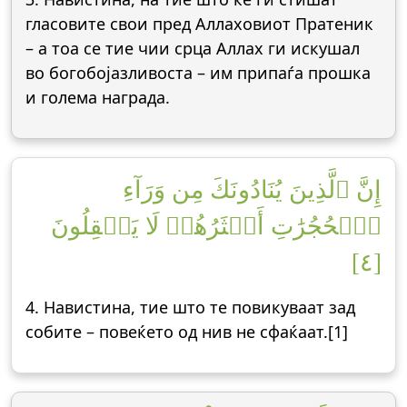
гласовите свои пред Аллаховиот Пратеник
– а тоа се тие чии срца Аллах ги искушал
во богобојазливоста – им припаѓа прошка
и голема награда.
إِنَّ ٱلَّذِينَ يُنَادُونَكَ مِن وَرَآءِ
ٱلۡحُجُرَٰتِ أَكۡثَرُهُمۡ لَا يَعۡقِلُونَ
[٤]
4. Навистина, тие што те повикуваат зад
собите – повеќето од нив не сфаќаат.[1]