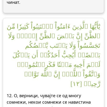
чинат.
يَٰٓأَيُّهَا ٱلَّذِينَ ءَامَنُواْ ٱجۡتَنِبُواْ كَثِيرٗا مِّنَ
ٱلظَّنِّ إِنَّ بَعۡضَ ٱلظَّنِّ إِثۡمٞۖ وَلَا
تَجَسَّسُواْ وَلَا يَغۡتَب بَّعۡضُكُم
بَعۡضًاۚ أَيُحِبُّ أَحَدُكُمۡ أَن يَأۡكُلَ
لَحۡمَ أَخِيهِ مَيۡتٗا فَكَرِهۡتُمُوهُۚ
وَٱتَّقُواْ ٱللَّهَۚ إِنَّ ٱللَّهَ تَوَّابٞ
رَّحِيمٞ [١٢]
12. О, верници, чувајте се од многу
сомнежи, некои сомнежи се навистина