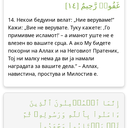
غَفُورٞ رَّحِيمٌ [١٤]
14. Некои бедуини велат: „Ние веруваме!“
Кажи: „Вие не верувате. Туку кажете: ,Го
примивме исламот!‘ – а иманот уште не е
влезен во вашите срца. А ако Му бидете
покорни на Аллах и на Неговиот Пратеник,
Тој ни малку нема да ви ја намали
наградата за вашите дела.“ – Аллах,
навистина, простува и Милостив е.
إِنَّمَا ٱلۡمُؤۡمِنُونَ ٱلَّذِينَ
ءَامَنُواْ بِٱللَّهِ وَرَسُولِهِۦ ثُمَّ
لَمۡ يَرۡتَابُواْ وَجَٰهَدُواْ