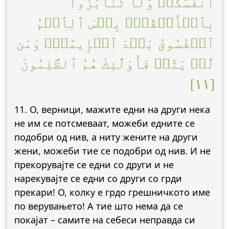
أَنفُسَكُمۡ وَلَا تَنَابَزُواْ
بِٱلۡأَلۡقَٰبِۖ بِئۡسَ ٱلِٱسۡمُ
ٱلۡفُسُوقُ بَعۡدَ ٱلۡإِيمَٰنِۚ وَمَن
لَّمۡ يَتُبۡ فَأُوْلَٰٓئِكَ هُمُ ٱلظَّٰلِمُونَ
[١١]
11. О, верници, мажите едни на други нека
не им се потсмеваат, можеби едните се
подобри од нив, а ниту жените на други
жени, можеби тие се подобри од нив. И не
прекорувајте се едни со други и не
нарекувајте се едни со други со грди
прекари! О, колку е грдо грешничкото име
по верувањето! А тие што нема да се
покајат – самите на себеси неправда си