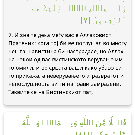
وَٱلۡعِصۡيَانَۚ أُوْلَٰٓئِكَ هُمُ
ٱلرَّٰشِدُونَ [٧]
7. И знајте дека меѓу вас е Аллаховиот
Пратеник; кога тој би ве послушал во многу
нешта, навистина би настрадале, но Аллах
на некои од вас вистинското верување им
го омили, и во срцата ваши како убаво ви
го прикажа, а неверувањето и развратот и
непослушноста ви ги направи замразени.
Таквите се на Вистинскиот пат,
فَضۡلٗا مِّنَ ٱللَّهِ وَنِعۡمَةٗۚ وَٱللَّهُ
عَلِيمٌ حَكِيمٞ [٨]