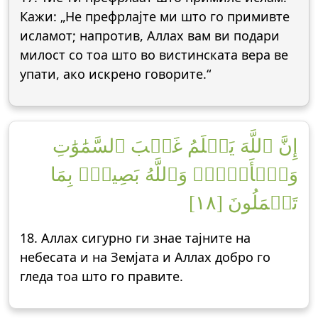
Кажи: „Не префрлајте ми што го примивте
исламот; напротив, Аллах вам ви подари
милост со тоа што во вистинската вера ве
упати, ако искрено говорите.“
إِنَّ ٱللَّهَ يَعۡلَمُ غَيۡبَ ٱلسَّمَٰوَٰتِ
وَٱلۡأَرۡضِۚ وَٱللَّهُ بَصِيرُۢ بِمَا
تَعۡمَلُونَ [١٨]
18. Аллах сигурно ги знае тајните на
небесaтa и на Земјата и Аллах добро го
гледа тоа што го правите.