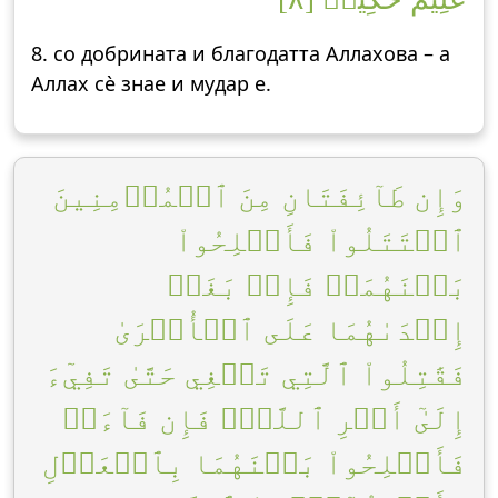
8. со добрината и благодатта Аллахова – а
Аллах сè знае и мудар е.
وَإِن طَآئِفَتَانِ مِنَ ٱلۡمُؤۡمِنِينَ
ٱقۡتَتَلُواْ فَأَصۡلِحُواْ
بَيۡنَهُمَاۖ فَإِنۢ بَغَتۡ
إِحۡدَىٰهُمَا عَلَى ٱلۡأُخۡرَىٰ
فَقَٰتِلُواْ ٱلَّتِي تَبۡغِي حَتَّىٰ تَفِيٓءَ
إِلَىٰٓ أَمۡرِ ٱللَّهِۚ فَإِن فَآءَتۡ
فَأَصۡلِحُواْ بَيۡنَهُمَا بِٱلۡعَدۡلِ