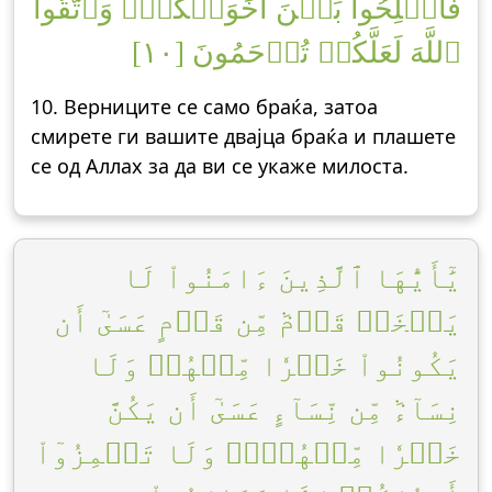
فَأَصۡلِحُواْ بَيۡنَ أَخَوَيۡكُمۡۚ وَٱتَّقُواْ
ٱللَّهَ لَعَلَّكُمۡ تُرۡحَمُونَ [١٠]
10. Верниците се само браќа, затоа
смирете ги вашите двајца браќа и плашете
се од Аллах за да ви се укаже милоста.
يَٰٓأَيُّهَا ٱلَّذِينَ ءَامَنُواْ لَا
يَسۡخَرۡ قَوۡمٞ مِّن قَوۡمٍ عَسَىٰٓ أَن
يَكُونُواْ خَيۡرٗا مِّنۡهُمۡ وَلَا
نِسَآءٞ مِّن نِّسَآءٍ عَسَىٰٓ أَن يَكُنَّ
خَيۡرٗا مِّنۡهُنَّۖ وَلَا تَلۡمِزُوٓاْ