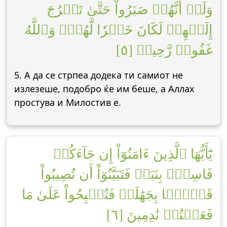
وَلَوۡ أَنَّهُمۡ صَبَرُواْ حَتَّىٰ تَخۡرُجَ
إِلَيۡهِمۡ لَكَانَ خَيۡرٗا لَّهُمۡۚ وَٱللَّهُ
غَفُورٞ رَّحِيمٞ [٥]
5. А да се стрпеа додека ти самиот не
излезеше, подобро ќе им беше, а Аллах
простува и Милостив е.
يَٰٓأَيُّهَا ٱلَّذِينَ ءَامَنُوٓاْ إِن جَآءَكُمۡ
فَاسِقُۢ بِنَبَإٖ فَتَبَيَّنُوٓاْ أَن تُصِيبُواْ
قَوۡمَۢا بِجَهَٰلَةٖ فَتُصۡبِحُواْ عَلَىٰ مَا
فَعَلۡتُمۡ نَٰدِمِينَ [٦]