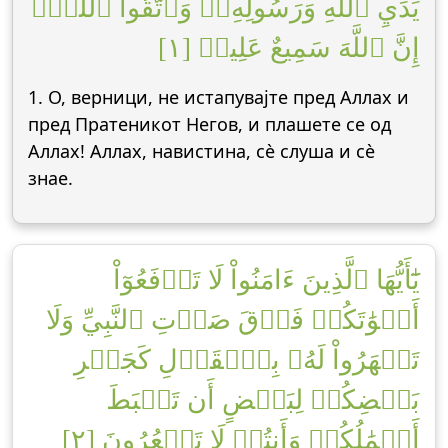
يَدَيِ ٱللَّهِ وَرَسُولِهِۦۖ وَٱتَّقُواْ ٱللَّهَۚ
إِنَّ ٱللَّهَ سَمِيعٌ عَلِيمٞ [١]
1. О, верници, не истапувајте пред Аллах и
пред Пратеникот Негов, и плашете се од
Аллах! Аллах, навистина, сè слуша и сè
знае.
يَٰٓأَيُّهَا ٱلَّذِينَ ءَامَنُواْ لَا تَرۡفَعُوٓاْ
أَصۡوَٰتَكُمۡ فَوۡقَ صَوۡتِ ٱلنَّبِيِّ وَلَا
تَجۡهَرُواْ لَهُۥ بِٱلۡقَوۡلِ كَجَهۡرِ
بَعۡضِكُمۡ لِبَعۡضٍ أَن تَحۡبَطَ
أَعۡمَٰلُكُمۡ وَأَنتُمۡ لَا تَشۡعُرُونَ [٢]