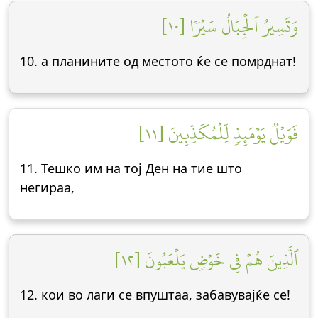
وَتَسِيرُ ٱلۡجِبَالُ سَيۡرٗا [١٠]
10. а планините од местото ќе се помрднат!
فَوَيۡلٞ يَوۡمَئِذٖ لِّلۡمُكَذِّبِينَ [١١]
11. Тешко им на тој Ден на тие што
негираа,
ٱلَّذِينَ هُمۡ فِي خَوۡضٖ يَلۡعَبُونَ [١٢]
12. кои во лаги се впуштаа, забавувајќе се!