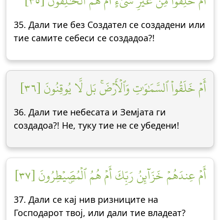
أَمۡ خُلِقُواْ مِنۡ غَيۡرِ شَيۡءٍ أَمۡ هُمُ ٱلۡخَٰلِقُونَ [٣٥]
35. Дали тие без Создател се создадени или
тие самите себеси се создадоа?!
أَمۡ خَلَقُواْ ٱلسَّمَٰوَٰتِ وَٱلۡأَرۡضَۚ بَل لَّا يُوقِنُونَ [٣٦]
36. Дали тие небесата и Земјата ги
создадоа?! Не, туку тие не се убедени!
أَمۡ عِندَهُمۡ خَزَآئِنُ رَبِّكَ أَمۡ هُمُ ٱلۡمُصَۜيۡطِرُونَ [٣٧]
37. Дали се кај нив ризниците на
Господарот твој, или дали тие владеат?