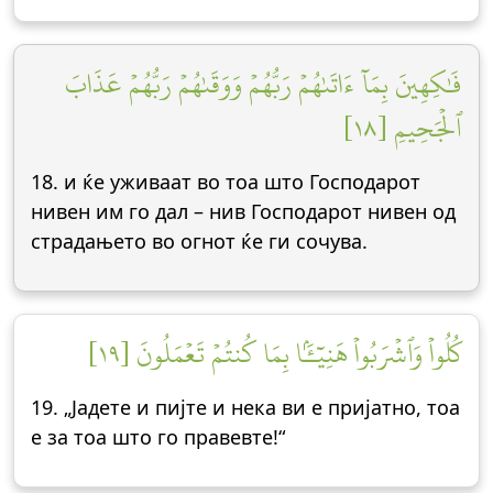
فَٰكِهِينَ بِمَآ ءَاتَىٰهُمۡ رَبُّهُمۡ وَوَقَىٰهُمۡ رَبُّهُمۡ عَذَابَ
ٱلۡجَحِيمِ [١٨]
18. и ќе уживаат во тоа што Господарот
нивен им го дал – нив Господарот нивен од
страдањето во огнот ќе ги сочува.
كُلُواْ وَٱشۡرَبُواْ هَنِيٓـَٔۢا بِمَا كُنتُمۡ تَعۡمَلُونَ [١٩]
19. „Јадете и пијте и нека ви е пријатно, тоа
е за тоа што го правевте!“