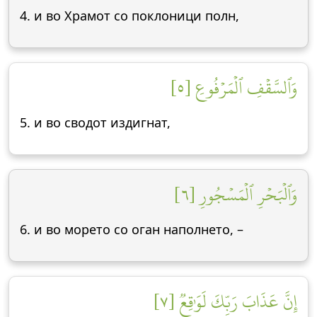
4. и во Храмот со поклоници полн,
وَٱلسَّقۡفِ ٱلۡمَرۡفُوعِ [٥]
5. и во сводот издигнат,
وَٱلۡبَحۡرِ ٱلۡمَسۡجُورِ [٦]
6. и во морето со оган наполнето, –
إِنَّ عَذَابَ رَبِّكَ لَوَٰقِعٞ [٧]