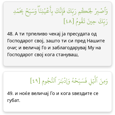
وَٱصۡبِرۡ لِحُكۡمِ رَبِّكَ فَإِنَّكَ بِأَعۡيُنِنَاۖ وَسَبِّحۡ بِحَمۡدِ
رَبِّكَ حِينَ تَقُومُ [٤٨]
48. А ти трпеливо чекај ја пресудата од
Господарот свој, зашто ти си пред Нашите
очи; и величај Го и заблагодарувај Му на
Господарот свој кога стануваш,
وَمِنَ ٱلَّيۡلِ فَسَبِّحۡهُ وَإِدۡبَٰرَ ٱلنُّجُومِ [٤٩]
49. и ноќе величај Го и кога ѕвездите се
губат.