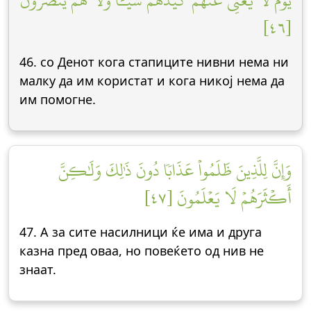
يَوۡمَ لَا يُغۡنِي عَنۡهُمۡ كَيۡدُهُمۡ شَيۡـٔٗا وَلَا هُمۡ يُنصَرُونَ
[٤٦]
46. со Денот кога стапиците нивни нема ни
малку да им користат и кога никој нема да
им помогне.
وَإِنَّ لِلَّذِينَ ظَلَمُواْ عَذَابٗا دُونَ ذَٰلِكَ وَلَٰكِنَّ
أَكۡثَرَهُمۡ لَا يَعۡلَمُونَ [٤٧]
47. А за сите насилници ќе има и друга
казна пред оваа, но повеќето од нив не
знаат.