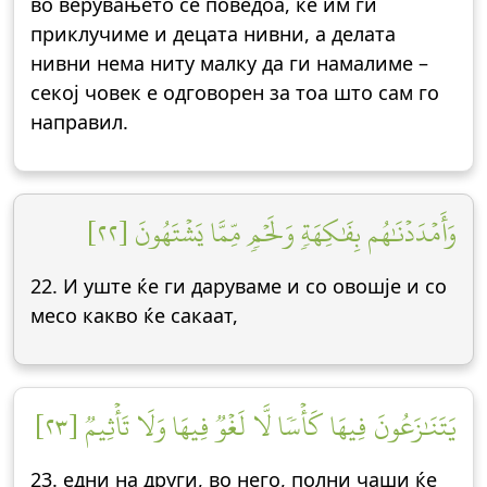
во верувањето се поведоа, ќе им ги
приклучиме и децата нивни, а делата
нивни нема ниту малку да ги намалиме –
секој човек е одговорен за тоа што сам го
направил.
وَأَمۡدَدۡنَٰهُم بِفَٰكِهَةٖ وَلَحۡمٖ مِّمَّا يَشۡتَهُونَ [٢٢]
22. И уште ќе ги даруваме и со овошје и со
месо какво ќе сакаат,
يَتَنَٰزَعُونَ فِيهَا كَأۡسٗا لَّا لَغۡوٞ فِيهَا وَلَا تَأۡثِيمٞ [٢٣]
23. едни на други, во него, полни чаши ќе