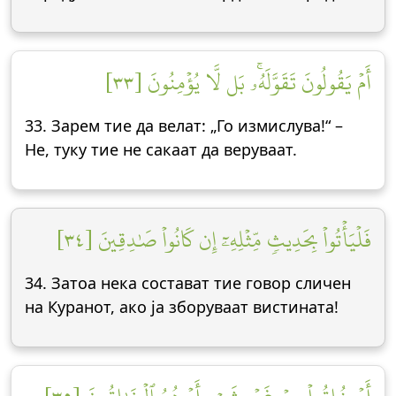
أَمۡ يَقُولُونَ تَقَوَّلَهُۥۚ بَل لَّا يُؤۡمِنُونَ [٣٣]
33. Зарем тие да велат: „Го измислува!“ –
Не, туку тие не сакаат да веруваат.
فَلۡيَأۡتُواْ بِحَدِيثٖ مِّثۡلِهِۦٓ إِن كَانُواْ صَٰدِقِينَ [٣٤]
34. Затоа нека состават тие говор сличен
на Куранот, ако ја зборуваат вистината!