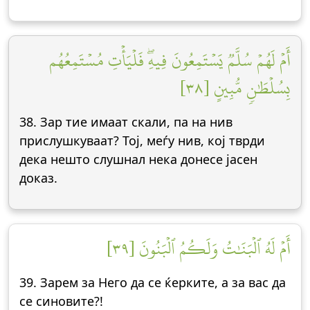
أَمۡ لَهُمۡ سُلَّمٞ يَسۡتَمِعُونَ فِيهِۖ فَلۡيَأۡتِ مُسۡتَمِعُهُم
بِسُلۡطَٰنٖ مُّبِينٍ [٣٨]
38. Зар тие имаат скали, па на нив
прислушкуваат? Тој, меѓу нив, кој тврди
дека нешто слушнал нека донесе јасен
доказ.
أَمۡ لَهُ ٱلۡبَنَٰتُ وَلَكُمُ ٱلۡبَنُونَ [٣٩]
39. Зарем за Него да се ќерките, а за вас да
се синовите?!