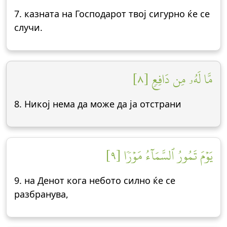
7. казната на Господарот твој сигурно ќе се
случи.
مَّا لَهُۥ مِن دَافِعٖ [٨]
8. Никој нема да може да ја отстрани
يَوۡمَ تَمُورُ ٱلسَّمَآءُ مَوۡرٗا [٩]
9. на Денот кога небото силно ќе се
разбранува,