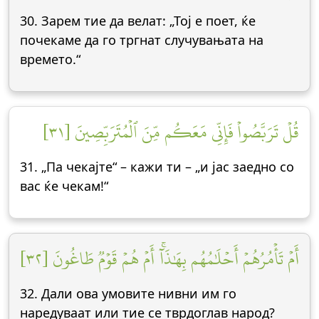
30. Зарем тие да велат: „Тој е поет, ќе
почекаме да го тргнат случувањата на
времето.“
قُلۡ تَرَبَّصُواْ فَإِنِّي مَعَكُم مِّنَ ٱلۡمُتَرَبِّصِينَ [٣١]
31. „Па чекајте“ – кажи ти – „и јас заедно со
вас ќе чекам!“
أَمۡ تَأۡمُرُهُمۡ أَحۡلَٰمُهُم بِهَٰذَآۚ أَمۡ هُمۡ قَوۡمٞ طَاغُونَ [٣٢]
32. Дали ова умовите нивни им го
наредуваат или тие се тврдоглав народ?