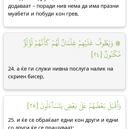
додаваат – поради нив нема да има празни
муабети и побуди кон грев,
۞ وَيَطُوفُ عَلَيۡهِمۡ غِلۡمَانٞ لَّهُمۡ كَأَنَّهُمۡ لُؤۡلُؤٞ
مَّكۡنُونٞ [٢٤]
24. а ќе ги служи нивна послуга налик на
скриен бисер,
وَأَقۡبَلَ بَعۡضُهُمۡ عَلَىٰ بَعۡضٖ يَتَسَآءَلُونَ [٢٥]
25. и ќе се обраќаат едни кон други и едни
со други ќе се прашуваат: