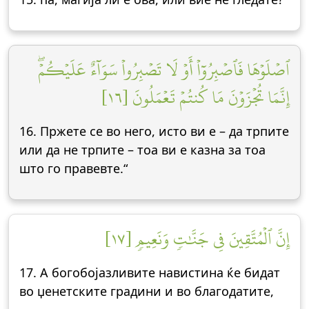
ٱصۡلَوۡهَا فَٱصۡبِرُوٓاْ أَوۡ لَا تَصۡبِرُواْ سَوَآءٌ عَلَيۡكُمۡۖ
إِنَّمَا تُجۡزَوۡنَ مَا كُنتُمۡ تَعۡمَلُونَ [١٦]
16. Пржете се во него, исто ви е – да трпите
или да не трпите – тоа ви е казна за тоа
што го правевте.“
إِنَّ ٱلۡمُتَّقِينَ فِي جَنَّٰتٖ وَنَعِيمٖ [١٧]
17. А богобојазливите навистина ќе бидат
во џенетските градини и во благодатите,