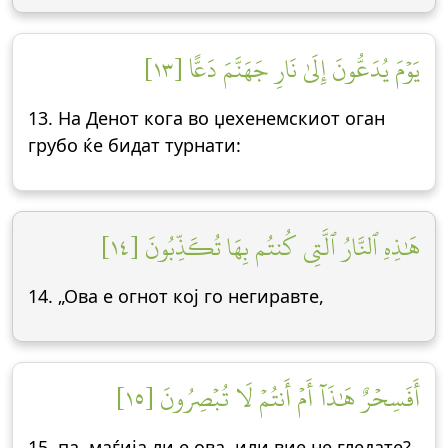
يَوۡمَ يُدَعُّونَ إِلَىٰ نَارِ جَهَنَّمَ دَعًّا [١٣]
13. На Денот кога во џехенемскиот оган
грубо ќе бидат турнати:
هَٰذِهِ ٱلنَّارُ ٱلَّتِي كُنتُم بِهَا تُكَذِّبُونَ [١٤]
14. „Ова е огнот кој го негиравте,
أَفَسِحۡرٌ هَٰذَآ أَمۡ أَنتُمۡ لَا تُبۡصِرُونَ [١٥]
15. па, маѓија ли е ова, или вие не гледате?