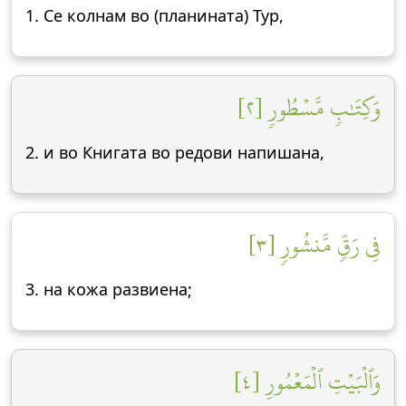
1. Се колнам во (планината) Тур,
وَكِتَٰبٖ مَّسۡطُورٖ [٢]
2. и во Книгата во редови напишана,
فِي رَقّٖ مَّنشُورٖ [٣]
3. на кожа развиена;
وَٱلۡبَيۡتِ ٱلۡمَعۡمُورِ [٤]