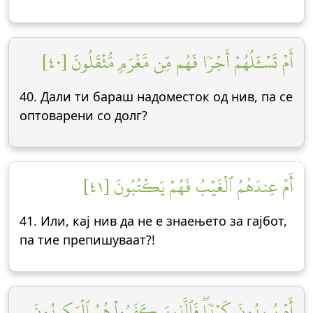
أَمۡ تَسۡـَٔلُهُمۡ أَجۡرٗا فَهُم مِّن مَّغۡرَمٖ مُّثۡقَلُونَ [٤٠]
40. Дали ти бараш надоместок од нив, па се
оптоварени со долг?
أَمۡ عِندَهُمُ ٱلۡغَيۡبُ فَهُمۡ يَكۡتُبُونَ [٤١]
41. Или, кај нив да не е знаењето за гајбот,
па тие препишуваат?!
أَمۡ يُرِيدُونَ كَيۡدٗاۖ فَٱلَّذِينَ كَفَرُواْ هُمُ ٱلۡمَكِيدُونَ