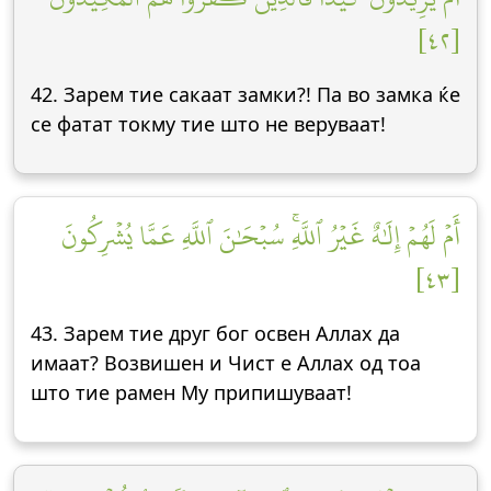
[٤٢]
42. Зарем тие сакаат замки?! Па во замка ќе
се фатат токму тие што не веруваат!
أَمۡ لَهُمۡ إِلَٰهٌ غَيۡرُ ٱللَّهِۚ سُبۡحَٰنَ ٱللَّهِ عَمَّا يُشۡرِكُونَ
[٤٣]
43. Зарем тие друг бог освен Аллах да
имаат? Возвишен и Чист е Аллах од тоа
што тие рамен Му припишуваат!