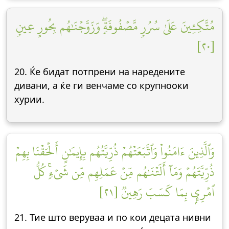
مُتَّكِـِٔينَ عَلَىٰ سُرُرٖ مَّصۡفُوفَةٖۖ وَزَوَّجۡنَٰهُم بِحُورٍ عِينٖ
[٢٠]
20. Ќе бидат потпрени на наредените
дивани, а ќе ги венчаме со крупнооки
хурии.
وَٱلَّذِينَ ءَامَنُواْ وَٱتَّبَعَتۡهُمۡ ذُرِّيَّتُهُم بِإِيمَٰنٍ أَلۡحَقۡنَا بِهِمۡ
ذُرِّيَّتَهُمۡ وَمَآ أَلَتۡنَٰهُم مِّنۡ عَمَلِهِم مِّن شَيۡءٖۚ كُلُّ
ٱمۡرِيِٕۭ بِمَا كَسَبَ رَهِينٞ [٢١]
21. Тие што веруваа и по кои децата нивни