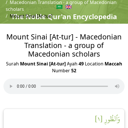
Macedonian Translation - a group of Macedonian
scholars
The Noble Qur'an Encyclopedia
Mount Sinai [At-tur]
Mount Sinai [At-tur] - Macedonian
Translation - a group of
Macedonian scholars
Surah
Mount Sinai [At-tur]
Ayah
49
Location
Maccah
Number
52
وَٱلطُّورِ [١]