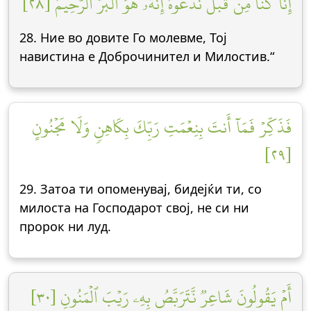
إِنَّا كُنَّا مِن قَبۡلُ نَدۡعُوهُۖ إِنَّهُۥ هُوَ ٱلۡبَرُّ ٱلرَّحِيمُ [٢٨]
28. Ние во довите Го молевме, Тој
навистина е Доброчинител и Милостив.“
فَذَكِّرۡ فَمَآ أَنتَ بِنِعۡمَتِ رَبِّكَ بِكَاهِنٖ وَلَا مَجۡنُونٍ
[٢٩]
29. Затоа ти опоменувај, бидејќи ти, со
милоста на Господарот свој, не си ни
пророк ни луд.
أَمۡ يَقُولُونَ شَاعِرٞ نَّتَرَبَّصُ بِهِۦ رَيۡبَ ٱلۡمَنُونِ [٣٠]