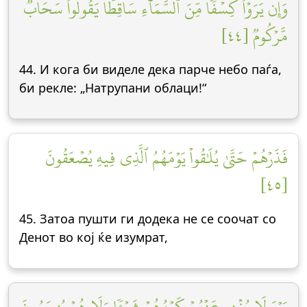
وَإِن يَرَوۡاْ كِسۡفٗا مِّنَ ٱلسَّمَآءِ سَاقِطٗا يَقُولُواْ سَحَابٞ
مَّرۡكُومٞ [٤٤]
44. И кога би виделе дека парче небо паѓа,
би рекле: „Натрупани облаци!“
فَذَرۡهُمۡ حَتَّىٰ يُلَٰقُواْ يَوۡمَهُمُ ٱلَّذِي فِيهِ يُصۡعَقُونَ
[٤٥]
45. Затоа пушти ги додека не се соочат со
Денот во кој ќе изумрат,