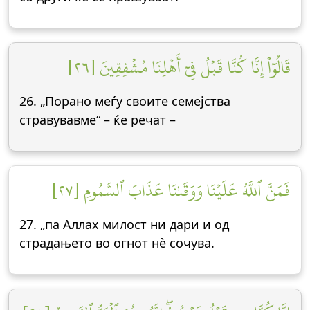
قَالُوٓاْ إِنَّا كُنَّا قَبۡلُ فِيٓ أَهۡلِنَا مُشۡفِقِينَ [٢٦]
26. „Порано меѓу своите семејства
стравувавме“ – ќе речат –
فَمَنَّ ٱللَّهُ عَلَيۡنَا وَوَقَىٰنَا عَذَابَ ٱلسَّمُومِ [٢٧]
27. „па Аллах милост ни дари и од
страдањето во огнот нè сочува.