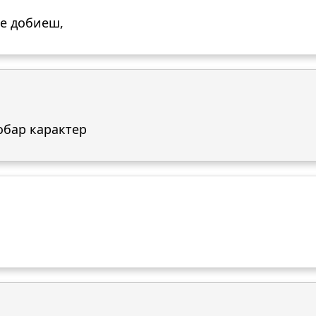
ќе добиеш,
обар карактер