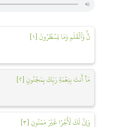
نٓۚ وَٱلۡقَلَمِ وَمَا يَسۡطُرُونَ [١]
مَآ أَنتَ بِنِعۡمَةِ رَبِّكَ بِمَجۡنُونٖ [٢]
وَإِنَّ لَكَ لَأَجۡرًا غَيۡرَ مَمۡنُونٖ [٣]