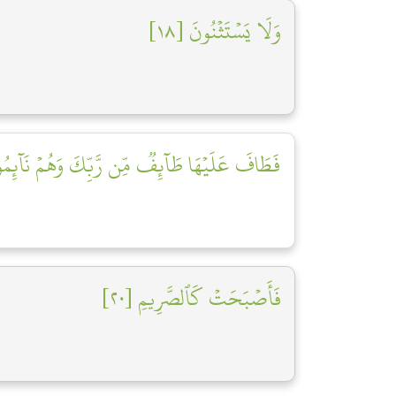
وَلَا يَسۡتَثۡنُونَ [١٨]
فَطَافَ عَلَيۡهَا طَآئِفٞ مِّن رَّبِّكَ وَهُمۡ نَآئِمُو]
فَأَصۡبَحَتۡ كَٱلصَّرِيمِ [٢٠]