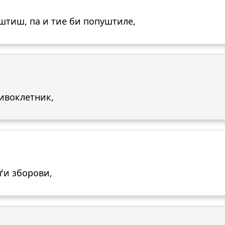
уштиш, па и тие би попуштиле,
ривоклетник,
уѓи зборови,