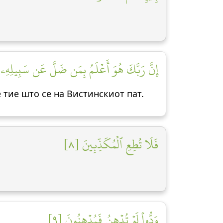
إِنَّ رَبَّكَ هُوَ أَعۡلَمُ بِمَن ضَلَّ عَن سَبِيلِهِۦ وَ]
е тие што се на Вистинскиот пат.
فَلَا تُطِعِ ٱلۡمُكَذِّبِينَ [٨]
وَدُّواْ لَوۡ تُدۡهِنُ فَيُدۡهِنُونَ [٩]