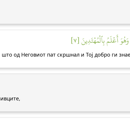
هُوَ أَعۡلَمُ بِٱلۡمُهۡتَدِينَ [٧
ој што од Неговиот пат скршнал и Тој добро ги зна
ливците,