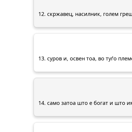
12. скржавец, насилник, голем гре
13. суров и, освен тоа, во туѓо пле
14. само затоа што е богат и што и