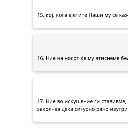
15. кој, кога ајетите Наши му се ка
16. Ние на носот ќе му втиснеме бе
17. Ние во искушение ги ставивме,
заколнаа дека сигурно рано изутрин