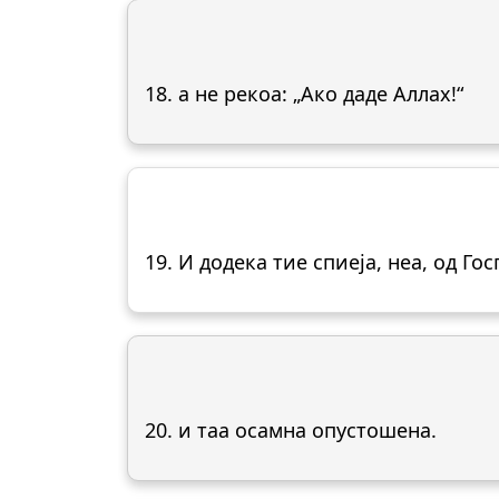
18. а не рекоа: „Ако даде Аллах!“
19. И додека тие спиеја, неа, од Го
20. и таа осамна опустошена.