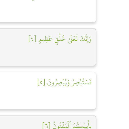
وَإِنَّكَ لَعَلَىٰ خُلُقٍ عَظِيمٖ [٤]
فَسَتُبۡصِرُ وَيُبۡصِرُونَ [٥]
بِأَييِّكُمُ ٱلۡمَفۡتُونُ [٦]