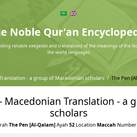
e Noble Qur'an Encyclope
ding reliable exegeses and translations of the meanings of the N
the world languages
ranslation - a group of Macedonian scholars
The Pen [A
- Macedonian Translation - a
scholars
rah
The Pen [Al-Qalam]
Ayah
52
Location
Maccah
Numbe