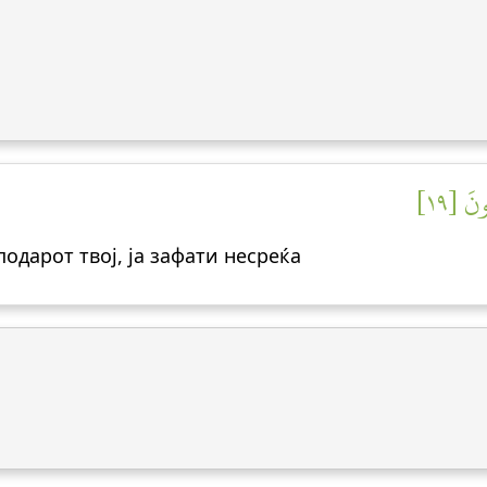
نَ [١٩
сподарот твој, ја зафати несреќа