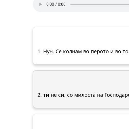
1. Нун. Се колнам во перото и во т
2. ти не си, со милоста на Господаро