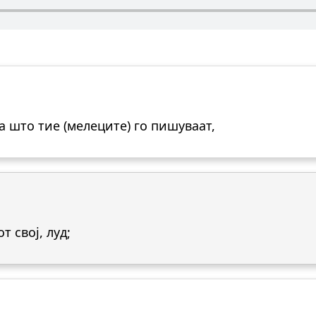
оа што тие (мелеците) го пишуваат,
т свој, луд;