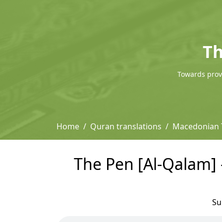
Th
Towards provi
Home
Quran translations
Macedonian T
The Pen [Al-Qalam] 
Su