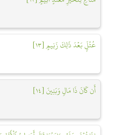
عُتُلِّۭ بَعۡدَ ذَٰلِكَ زَنِيمٍ [١٣]
أَن كَانَ ذَا مَالٖ وَبَنِينَ [١٤]