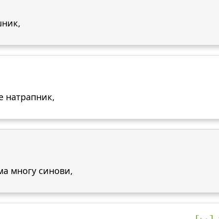
шник,
ме натрапник,
ма многу синови,