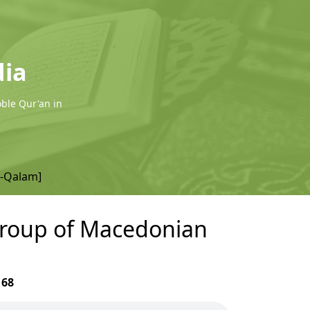
dia
oble Qur'an in
l-Qalam]
 group of Macedonian
r
68