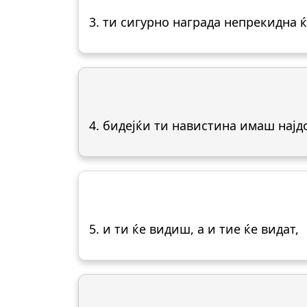
3. ти сигурно награда непрекидна 
4. бидејќи ти навистина имаш најд
5. и ти ќе видиш, а и тие ќе видат,