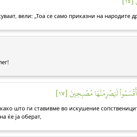
 [١٥
жуваат, вели: „Тоа се само приказни на народите д
лег!
ۡ أَقۡسَمُواْ لَيَصۡرِمُنَّهَا مُصۡبِحِينَ [١٧
 како што ги ставивме во искушение сопственицит
а ќе ја оберат,