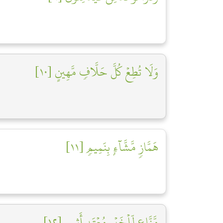
وَلَا تُطِعۡ كُلَّ حَلَّافٖ مَّهِينٍ [١٠]
هَمَّازٖ مَّشَّآءِۭ بِنَمِيمٖ [١١]
مَّنَّاعٖ لِّلۡخَيۡرِ مُعۡتَدٍ أَثِيمٍ [١٢]