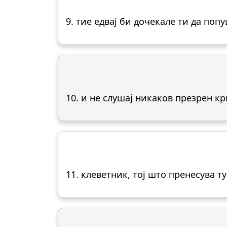
9. тие едвај би дочекале ти да поп
10. и не слушај никаков презрен к
11. клеветник, тој што пренесува т