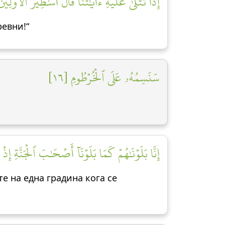
إِذَا تُتۡلَىٰ عَلَيۡهِ ءَايَٰتُنَا قَالَ أَسَٰطِيرُ ٱلۡأَوَّلِينَ]
ревни!“
سَنَسِمُهُۥ عَلَى ٱلۡخُرۡطُومِ [١٦]
إِنَّا بَلَوۡنَٰهُمۡ كَمَا بَلَوۡنَآ أَصۡحَٰبَ ٱلۡجَنَّةِ إِذ]
е на една градина кога се