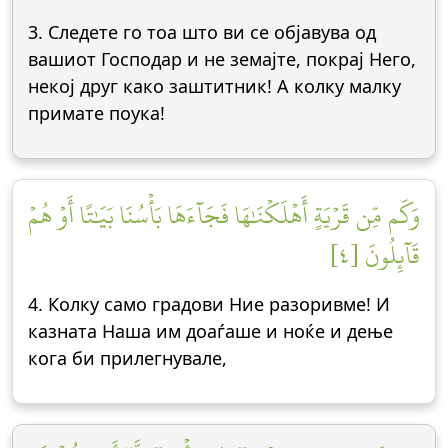
3. Следете го тоа што ви се објавува од
вашиот Господар и не земајте, покрај Него,
некој друг како заштитник! А колку малку
примате поука!
وَكَم مِّن قَرۡيَةٍ أَهۡلَكۡنَٰهَا فَجَآءَهَا بَأۡسُنَا بَيَٰتًا أَوۡ هُمۡ
قَآئِلُونَ [٤]
4. Колку само градови Ние разоривме! И
казната Наша им доаѓаше и ноќе и дење
кога би прилегнувале,