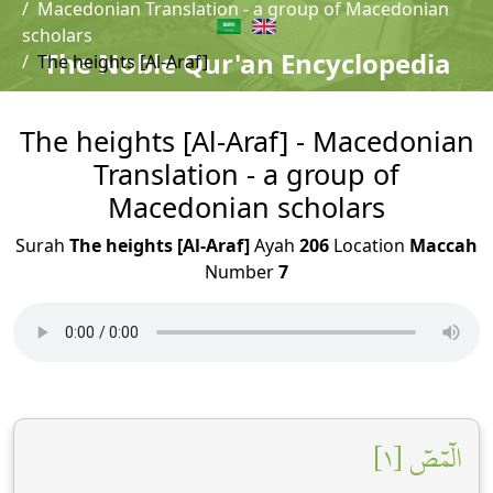
Macedonian Translation - a group of Macedonian
scholars
The Noble Qur'an Encyclopedia
The heights [Al-Araf]
The heights [Al-Araf] - Macedonian
Translation - a group of
Macedonian scholars
Surah
The heights [Al-Araf]
Ayah
206
Location
Maccah
Number
7
الٓمٓصٓ [١]