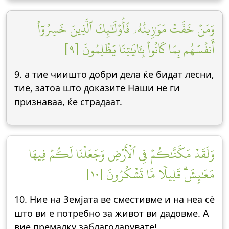
وَمَنۡ خَفَّتۡ مَوَٰزِينُهُۥ فَأُوْلَٰٓئِكَ ٱلَّذِينَ خَسِرُوٓاْ
أَنفُسَهُم بِمَا كَانُواْ بِـَٔايَٰتِنَا يَظۡلِمُونَ [٩]
9. а тие чиишто добри дела ќе бидат лесни,
тие, затоа што доказите Наши не ги
признаваа, ќе страдаат.
وَلَقَدۡ مَكَّنَّٰكُمۡ فِي ٱلۡأَرۡضِ وَجَعَلۡنَا لَكُمۡ فِيهَا
مَعَٰيِشَۗ قَلِيلٗا مَّا تَشۡكُرُونَ [١٠]
10. Ние на Земјата ве сместивме и на неа сè
што ви е потребно за живот ви дадовме. А
вие премалку заблагодарувате!