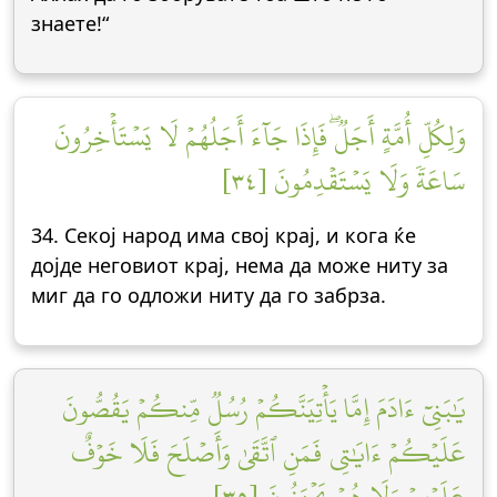
знаете!“
وَلِكُلِّ أُمَّةٍ أَجَلٞۖ فَإِذَا جَآءَ أَجَلُهُمۡ لَا يَسۡتَأۡخِرُونَ
سَاعَةٗ وَلَا يَسۡتَقۡدِمُونَ [٣٤]
34. Секој народ има свој крај, и кога ќе
дојде неговиот крај, нема да може ниту за
миг да го одложи ниту да го забрза.
يَٰبَنِيٓ ءَادَمَ إِمَّا يَأۡتِيَنَّكُمۡ رُسُلٞ مِّنكُمۡ يَقُصُّونَ
عَلَيۡكُمۡ ءَايَٰتِي فَمَنِ ٱتَّقَىٰ وَأَصۡلَحَ فَلَا خَوۡفٌ