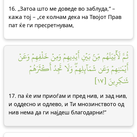
16. „Затоа што ме доведе во заблуда,“ –
кажа тој – „се колнам дека на Твојот Прав
пат ќе ги пресретнувам,
ثُمَّ لَأٓتِيَنَّهُم مِّنۢ بَيۡنِ أَيۡدِيهِمۡ وَمِنۡ خَلۡفِهِمۡ وَعَنۡ
أَيۡمَٰنِهِمۡ وَعَن شَمَآئِلِهِمۡۖ وَلَا تَجِدُ أَكۡثَرَهُمۡ
شَٰكِرِينَ [١٧]
17. па ќе им приоѓам и пред нив, и зад нив,
и оддесно и одлево, и Ти мнозинството од
нив нема да ги најдеш благодарни!“