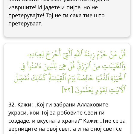
извршите! И јадете и пијте, но не
претерувајте! Тој не ги сака тие што
претеруваат.
قُلۡ مَنۡ حَرَّمَ زِينَةَ ٱللَّهِ ٱلَّتِيٓ أَخۡرَجَ لِعِبَادِهِۦ
وَٱلطَّيِّبَٰتِ مِنَ ٱلرِّزۡقِۚ قُلۡ هِيَ لِلَّذِينَ ءَامَنُواْ فِي
ٱلۡحَيَوٰةِ ٱلدُّنۡيَا خَالِصَةٗ يَوۡمَ ٱلۡقِيَٰمَةِۗ كَذَٰلِكَ نُفَصِّلُ
ٱلۡأٓيَٰتِ لِقَوۡمٖ يَعۡلَمُونَ [٣٢]
32. Кажи: „Кој ги забрани Аллаховите
украси, кои Тој за робовите Свои ги
создаде, и вкусната храна?“ Кажи: „Тие се за
верниците на овој свет, а и на оној свет се