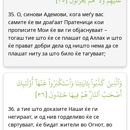
عَلَيۡهِمۡ وَلَا هُمۡ يَحۡزَنُونَ [٣٥]
35. О, синови Адемови, кога меѓу вас
самите ќе ви доаѓаат Пратеници кои
прописите Мои ќе ви ги објаснуваат –
тогаш тие што ќе се плашат од Аллах и што
ќе прават добри дела од ништо нема да се
плашат ниту за што било ќе тагуваат;
وَٱلَّذِينَ كَذَّبُواْ بِـَٔايَٰتِنَا وَٱسۡتَكۡبَرُواْ عَنۡهَآ أُوْلَٰٓئِكَ
أَصۡحَٰبُ ٱلنَّارِۖ هُمۡ فِيهَا خَٰلِدُونَ [٣٦]
36. а тие што доказите Наши ќе ги
негираат, и од нив горделиво ќе се
свртуваат, ќе бидат жители во Огнот, во