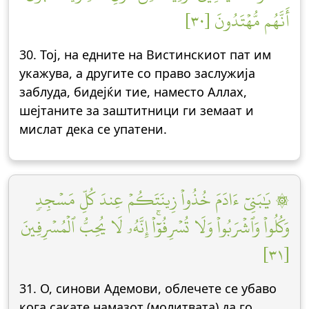
أَنَّهُم مُّهۡتَدُونَ [٣٠]
30. Тој, на едните на Вистинскиот пат им
укажува, а другите со право заслужија
заблуда, бидејќи тие, наместо Аллах,
шејтаните за заштитници ги земаат и
мислат дека се упатени.
۞ يَٰبَنِيٓ ءَادَمَ خُذُواْ زِينَتَكُمۡ عِندَ كُلِّ مَسۡجِدٖ
وَكُلُواْ وَٱشۡرَبُواْ وَلَا تُسۡرِفُوٓاْۚ إِنَّهُۥ لَا يُحِبُّ ٱلۡمُسۡرِفِينَ
[٣١]
31. О, синови Адемови, облечете се убаво
кога сакате намазот (молитвата) да го