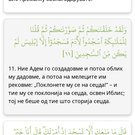
وَلَقَدۡ خَلَقۡنَٰكُمۡ ثُمَّ صَوَّرۡنَٰكُمۡ ثُمَّ قُلۡنَا
لِلۡمَلَٰٓئِكَةِ ٱسۡجُدُواْ لِأٓدَمَ فَسَجَدُوٓاْ إِلَّآ إِبۡلِيسَ لَمۡ
يَكُن مِّنَ ٱلسَّٰجِدِينَ [١١]
11. Ние Адем го создадовме и потоа облик
му дадовме, а потоа на мелеците им
рековме: „Поклонете му се на сеџда!“ – и
тие му се поклонија на сеџда, освен Иблис;
тој не беше од тие што сторија сеџда.
قَالَ مَا مَنَعَكَ أَلَّا تَسۡجُدَ إِذۡ أَمَرۡتُكَۖ قَالَ أَنَا۠ خَيۡرٞ