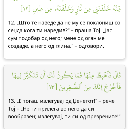
مِّنۡهُ خَلَقۡتَنِي مِن نَّارٖ وَخَلَقۡتَهُۥ مِن طِينٖ [١٢]
12. „Што те наведе да не му се поклониш со
сеџда кога ти наредив?“ – праша Тој. „Јас
сум подобар од него; мене од оган ме
создаде, а него од глина.“ – одговори.
قَالَ فَٱهۡبِطۡ مِنۡهَا فَمَا يَكُونُ لَكَ أَن تَتَكَبَّرَ فِيهَا
فَٱخۡرُجۡ إِنَّكَ مِنَ ٱلصَّٰغِرِينَ [١٣]
13. „Е тогаш излегувај од Џенетот!“ – рече
Тој – „Не ти прилега во него да си
вообразен; излегувај, ти си од презрените!“