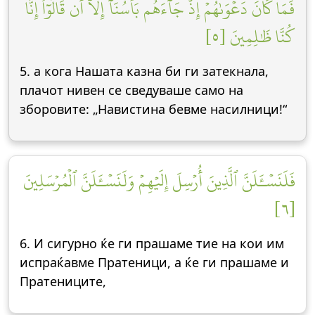
فَمَا كَانَ دَعۡوَىٰهُمۡ إِذۡ جَآءَهُم بَأۡسُنَآ إِلَّآ أَن قَالُوٓاْ إِنَّا
كُنَّا ظَٰلِمِينَ [٥]
5. а кога Нашата казна би ги затекнала,
плачот нивен се сведуваше само на
зборовите: „Навистина бевме насилници!“
فَلَنَسۡـَٔلَنَّ ٱلَّذِينَ أُرۡسِلَ إِلَيۡهِمۡ وَلَنَسۡـَٔلَنَّ ٱلۡمُرۡسَلِينَ
[٦]
6. И сигурно ќе ги прашаме тие на кои им
испраќавме Пратеници, а ќе ги прашаме и
Пратениците,