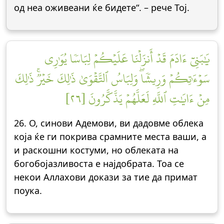
од неа оживеани ќе бидете“. – рече Тој.
يَٰبَنِيٓ ءَادَمَ قَدۡ أَنزَلۡنَا عَلَيۡكُمۡ لِبَاسٗا يُوَٰرِي
سَوۡءَٰتِكُمۡ وَرِيشٗاۖ وَلِبَاسُ ٱلتَّقۡوَىٰ ذَٰلِكَ خَيۡرٞۚ ذَٰلِكَ
مِنۡ ءَايَٰتِ ٱللَّهِ لَعَلَّهُمۡ يَذَّكَّرُونَ [٢٦]
26. О, синови Адемови, ви дадовме облека
која ќе ги покрива срамните места ваши, а
и раскошни костуми, но облеката на
богобојазливоста е најдобрата. Тоа се
некои Аллахови докази за тие да примат
поука.