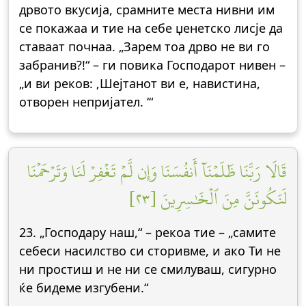
дрвото вкусија, срамните места нивни им
се покажаа и тие на себе џенетско лисје да
ставаат почнаа. „Зарем тоа дрво не ви го
забранив?!“ – ги повика Господарот нивен –
„и ви реков: ‚Шејтанот ви е, навистина,
отворен непријател. ‘“
قَالَا رَبَّنَا ظَلَمۡنَآ أَنفُسَنَا وَإِن لَّمۡ تَغۡفِرۡ لَنَا وَتَرۡحَمۡنَا
لَنَكُونَنَّ مِنَ ٱلۡخَٰسِرِينَ [٢٣]
23. „Господару наш,“ – рекоа тие – „самите
себеси насилство си сторивме, и ако Ти не
ни простиш и не ни се смилуваш, сигурно
ќе бидеме изгубени.“