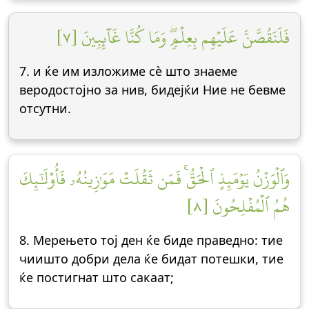
فَلَنَقُصَّنَّ عَلَيۡهِم بِعِلۡمٖۖ وَمَا كُنَّا غَآئِبِينَ [٧]
7. и ќе им изложиме сè што знаеме
веродостојно за нив, бидејќи Ние не бевме
отсутни.
وَٱلۡوَزۡنُ يَوۡمَئِذٍ ٱلۡحَقُّۚ فَمَن ثَقُلَتۡ مَوَٰزِينُهُۥ فَأُوْلَٰٓئِكَ
هُمُ ٱلۡمُفۡلِحُونَ [٨]
8. Мерењето тој ден ќе биде праведно: тие
чиишто добри дела ќе бидат потешки, тие
ќе постигнат што сакаат;