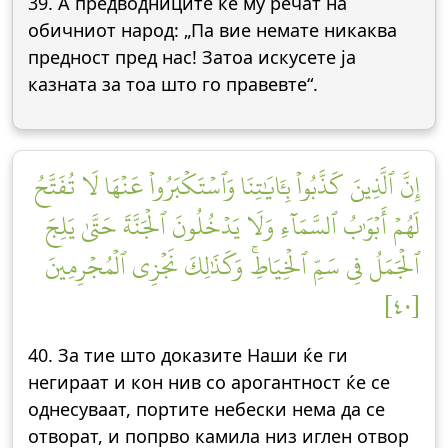
39. А предводниците ќе му речат на
обичниот народ: „Па вие немате никаква
предност пред нас! Затоа искусете ја
казната за тоа што го правевте“.
إِنَّ ٱلَّذِينَ كَذَّبُواْ بِـَٔايَٰتِنَا وَٱسۡتَكۡبَرُواْ عَنۡهَا لَا تُفَتَّحُ
لَهُمۡ أَبۡوَٰبُ ٱلسَّمَآءِ وَلَا يَدۡخُلُونَ ٱلۡجَنَّةَ حَتَّىٰ يَلِجَ
ٱلۡجَمَلُ فِي سَمِّ ٱلۡخِيَاطِۚ وَكَذَٰلِكَ نَجۡزِي ٱلۡمُجۡرِمِينَ
[٤٠]
40. За тие што доказите Наши ќе ги
негираат и кон нив со арогантност ќе се
однесуваат, портите небески нема да се
отворат, и попрво камила низ иглен отвор