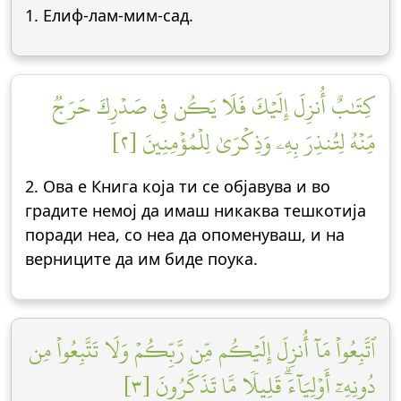
1. Елиф-лам-мим-сад.
كِتَٰبٌ أُنزِلَ إِلَيۡكَ فَلَا يَكُن فِي صَدۡرِكَ حَرَجٞ
مِّنۡهُ لِتُنذِرَ بِهِۦ وَذِكۡرَىٰ لِلۡمُؤۡمِنِينَ [٢]
2. Ова е Книга која ти се објавува и во
градите немој да имаш никаква тешкотија
поради неа, со неа да опоменуваш, и на
верниците да им биде поука.
ٱتَّبِعُواْ مَآ أُنزِلَ إِلَيۡكُم مِّن رَّبِّكُمۡ وَلَا تَتَّبِعُواْ مِن
دُونِهِۦٓ أَوۡلِيَآءَۗ قَلِيلٗا مَّا تَذَكَّرُونَ [٣]