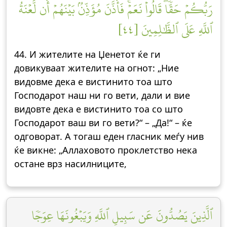
رَبُّكُمۡ حَقّٗاۖ قَالُواْ نَعَمۡۚ فَأَذَّنَ مُؤَذِّنُۢ بَيۡنَهُمۡ أَن لَّعۡنَةُ
ٱللَّهِ عَلَى ٱلظَّٰلِمِينَ [٤٤]
44. И жителите на Џенетот ќе ги
довикуваат жителите на огнот: „Ние
видовме дека е вистинито тоа што
Господарот наш ни го вети, дали и вие
видовте дека е вистинито тоа со што
Господарот ваш ви го вети?“ – „Да!“ – ќе
одговорат. А тогаш еден гласник меѓу нив
ќе викне: „Аллаховото проклетство нека
остане врз насилниците,
ٱلَّذِينَ يَصُدُّونَ عَن سَبِيلِ ٱللَّهِ وَيَبۡغُونَهَا عِوَجٗا