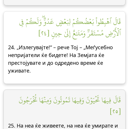
قَالَ ٱهۡبِطُواْ بَعۡضُكُمۡ لِبَعۡضٍ عَدُوّٞۖ وَلَكُمۡ فِي
ٱلۡأَرۡضِ مُسۡتَقَرّٞ وَمَتَٰعٌ إِلَىٰ حِينٖ [٢٤]
24. „Излегувајте!“ – рече Тој – „Меѓусебно
непријатели ќе бидете! На Земјата ќе
престојувате и до одредено време ќе
уживате.
قَالَ فِيهَا تَحۡيَوۡنَ وَفِيهَا تَمُوتُونَ وَمِنۡهَا تُخۡرَجُونَ
[٢٥]
25. На неа ќе живеете, на неа ќе умирате и