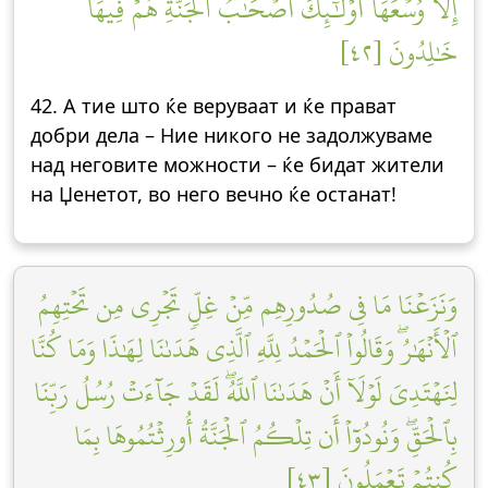
إِلَّا وُسۡعَهَآ أُوْلَٰٓئِكَ أَصۡحَٰبُ ٱلۡجَنَّةِۖ هُمۡ فِيهَا
خَٰلِدُونَ [٤٢]
42. А тие што ќе веруваат и ќе прават
добри дела – Ние никого не задолжуваме
над неговите можности – ќе бидат жители
на Џенетот, во него вечно ќе останат!
وَنَزَعۡنَا مَا فِي صُدُورِهِم مِّنۡ غِلّٖ تَجۡرِي مِن تَحۡتِهِمُ
ٱلۡأَنۡهَٰرُۖ وَقَالُواْ ٱلۡحَمۡدُ لِلَّهِ ٱلَّذِي هَدَىٰنَا لِهَٰذَا وَمَا كُنَّا
لِنَهۡتَدِيَ لَوۡلَآ أَنۡ هَدَىٰنَا ٱللَّهُۖ لَقَدۡ جَآءَتۡ رُسُلُ رَبِّنَا
بِٱلۡحَقِّۖ وَنُودُوٓاْ أَن تِلۡكُمُ ٱلۡجَنَّةُ أُورِثۡتُمُوهَا بِمَا
كُنتُمۡ تَعۡمَلُونَ [٤٣]