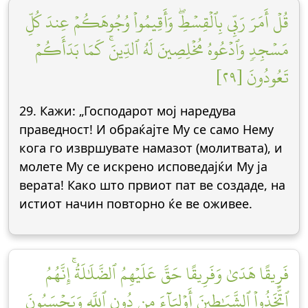
قُلۡ أَمَرَ رَبِّي بِٱلۡقِسۡطِۖ وَأَقِيمُواْ وُجُوهَكُمۡ عِندَ كُلِّ
مَسۡجِدٖ وَٱدۡعُوهُ مُخۡلِصِينَ لَهُ ٱلدِّينَۚ كَمَا بَدَأَكُمۡ
تَعُودُونَ [٢٩]
29. Кажи: „Господарот мој наредува
праведност! И обраќајте Му се само Нему
кога го извршувате намазот (молитвата), и
молете Му се искрено исповедајќи Му ја
верата! Како што првиот пат ве создаде, на
истиот начин повторно ќе ве оживее.
فَرِيقًا هَدَىٰ وَفَرِيقًا حَقَّ عَلَيۡهِمُ ٱلضَّلَٰلَةُۚ إِنَّهُمُ
ٱتَّخَذُواْ ٱلشَّيَٰطِينَ أَوۡلِيَآءَ مِن دُونِ ٱللَّهِ وَيَحۡسَبُونَ