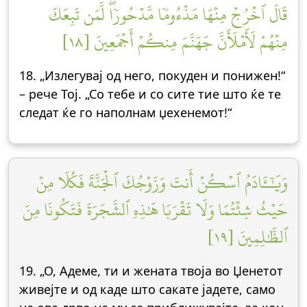
قَالَ ٱخۡرُجۡ مِنۡهَا مَذۡءُومٗا مَّدۡحُورٗاۖ لَّمَن تَبِعَكَ
مِنۡهُمۡ لَأَمۡلَأَنَّ جَهَنَّمَ مِنكُمۡ أَجۡمَعِينَ [١٨]
18. „Излегувај од него, покуден и понижен!“
– рече Тој. „Со тебе и со сите тие што ќе те
следат ќе го наполнам џехенемот!“
وَيَٰٓـَٔادَمُ ٱسۡكُنۡ أَنتَ وَزَوۡجُكَ ٱلۡجَنَّةَ فَكُلَا مِنۡ
حَيۡثُ شِئۡتُمَا وَلَا تَقۡرَبَا هَٰذِهِ ٱلشَّجَرَةَ فَتَكُونَا مِنَ
ٱلظَّٰلِمِينَ [١٩]
19. „О, Адеме, ти и жената твоја во Џенетот
живејте и од каде што сакате јадете, само