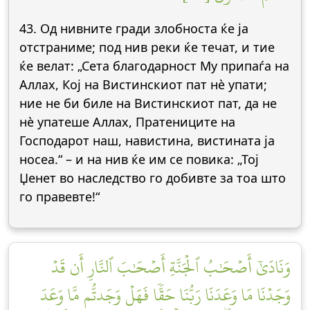
43. Од нивните гради злобноста ќе ја
отстраниме; под нив реки ќе течат, и тие
ќе велат: „Сета благодарност Му припаѓа на
Аллах, Кој на Вистинскиот пат нè упати;
ние не би биле на Вистинскиот пат, да не
нè упатеше Аллах, Пратениците на
Господарот наш, навистина, вистината ја
носеа.“ – и на нив ќе им се повика: „Тој
Џенет во наследство го добивте за тоа што
го правевте!“
وَنَادَىٰٓ أَصۡحَٰبُ ٱلۡجَنَّةِ أَصۡحَٰبَ ٱلنَّارِ أَن قَدۡ
وَجَدۡنَا مَا وَعَدَنَا رَبُّنَا حَقّٗا فَهَلۡ وَجَدتُّم مَّا وَعَدَ