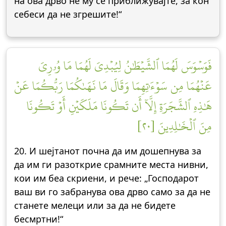
на ова дрво не му се приближувајте, за кон
себеси да не згрешите!“
فَوَسۡوَسَ لَهُمَا ٱلشَّيۡطَٰنُ لِيُبۡدِيَ لَهُمَا مَا وُۥرِيَ
عَنۡهُمَا مِن سَوۡءَٰتِهِمَا وَقَالَ مَا نَهَىٰكُمَا رَبُّكُمَا عَنۡ
هَٰذِهِ ٱلشَّجَرَةِ إِلَّآ أَن تَكُونَا مَلَكَيۡنِ أَوۡ تَكُونَا
مِنَ ٱلۡخَٰلِدِينَ [٢٠]
20. И шејтанот почна да им дошепнува за
да им ги разоткрие срамните места нивни,
кои им беа скриени, и рече: „Господарот
ваш ви го забранува ова дрво само за да не
станете мелеци или за да не бидете
бесмртни!“