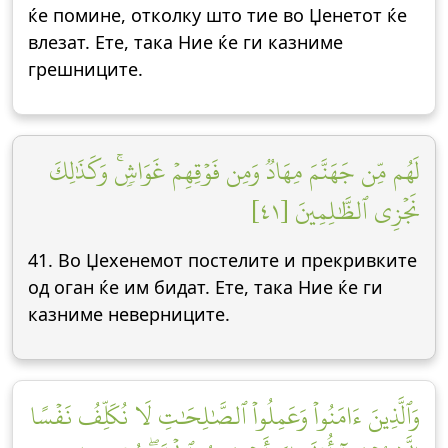
ќе помине, отколку што тие во Џенетот ќе
влезат. Ете, така Ние ќе ги казниме
грешниците.
لَهُم مِّن جَهَنَّمَ مِهَادٞ وَمِن فَوۡقِهِمۡ غَوَاشٖۚ وَكَذَٰلِكَ
نَجۡزِي ٱلظَّٰلِمِينَ [٤١]
41. Во Џехенемот постелите и прекривките
од оган ќе им бидат. Ете, така Ние ќе ги
казниме неверниците.
وَٱلَّذِينَ ءَامَنُواْ وَعَمِلُواْ ٱلصَّٰلِحَٰتِ لَا نُكَلِّفُ نَفۡسًا