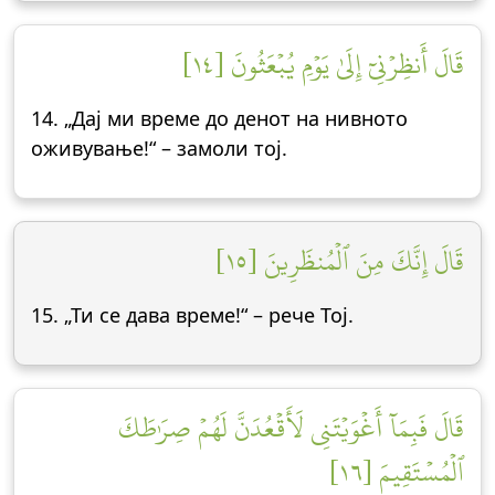
قَالَ أَنظِرۡنِيٓ إِلَىٰ يَوۡمِ يُبۡعَثُونَ [١٤]
14. „Дај ми време до денот на нивното
оживување!“ – замоли тој.
قَالَ إِنَّكَ مِنَ ٱلۡمُنظَرِينَ [١٥]
15. „Ти се дава време!“ – рече Тој.
قَالَ فَبِمَآ أَغۡوَيۡتَنِي لَأَقۡعُدَنَّ لَهُمۡ صِرَٰطَكَ
ٱلۡمُسۡتَقِيمَ [١٦]