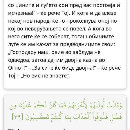
со џините и луѓето кои пред вас постоеја и
исчезнаа!“ – ќе рече Тој. И кога и да влезе
некој нов народ, ќе го проколнува оној по
кој во неверувањето се повел. А кога во
него сите ќе се соберат, тогаш обичните
луѓе ќе им кажат за предводниците свои:
„Господару наш, овие во заблуда нè
одведоа, затоа дај им двојна казна во
Огнот!“ – „За сите ќе биде двојна!“ – ќе рече
Тој – „Но вие не знаете“.
وَقَالَتۡ أُولَىٰهُمۡ لِأُخۡرَىٰهُمۡ فَمَا كَانَ لَكُمۡ عَلَيۡنَا مِن
فَضۡلٖ فَذُوقُواْ ٱلۡعَذَابَ بِمَا كُنتُمۡ تَكۡسِبُونَ [٣٩]