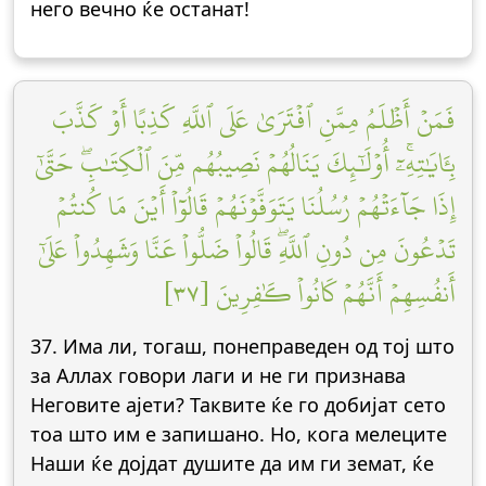
него вечно ќе останат!
فَمَنۡ أَظۡلَمُ مِمَّنِ ٱفۡتَرَىٰ عَلَى ٱللَّهِ كَذِبًا أَوۡ كَذَّبَ
بِـَٔايَٰتِهِۦٓۚ أُوْلَٰٓئِكَ يَنَالُهُمۡ نَصِيبُهُم مِّنَ ٱلۡكِتَٰبِۖ حَتَّىٰٓ
إِذَا جَآءَتۡهُمۡ رُسُلُنَا يَتَوَفَّوۡنَهُمۡ قَالُوٓاْ أَيۡنَ مَا كُنتُمۡ
تَدۡعُونَ مِن دُونِ ٱللَّهِۖ قَالُواْ ضَلُّواْ عَنَّا وَشَهِدُواْ عَلَىٰٓ
أَنفُسِهِمۡ أَنَّهُمۡ كَانُواْ كَٰفِرِينَ [٣٧]
37. Има ли, тогаш, понеправеден од тој што
за Аллах говори лаги и не ги признава
Неговите ајети? Таквите ќе го добијат сето
тоа што им е запишано. Но, кога мелеците
Наши ќе дојдат душите да им ги земат, ќе