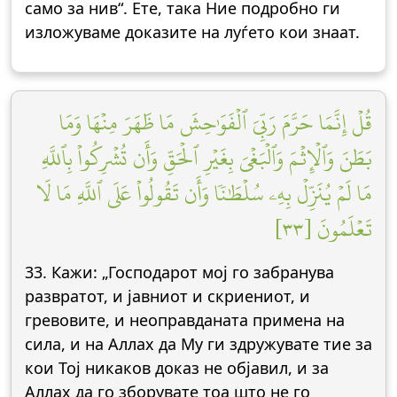
само за нив“. Ете, така Ние подробно ги
изложуваме доказите на луѓето кои знаат.
قُلۡ إِنَّمَا حَرَّمَ رَبِّيَ ٱلۡفَوَٰحِشَ مَا ظَهَرَ مِنۡهَا وَمَا
بَطَنَ وَٱلۡإِثۡمَ وَٱلۡبَغۡيَ بِغَيۡرِ ٱلۡحَقِّ وَأَن تُشۡرِكُواْ بِٱللَّهِ
مَا لَمۡ يُنَزِّلۡ بِهِۦ سُلۡطَٰنٗا وَأَن تَقُولُواْ عَلَى ٱللَّهِ مَا لَا
تَعۡلَمُونَ [٣٣]
33. Кажи: „Господарот мој го забранува
развратот, и јавниот и скриениот, и
гревовите, и неоправданата примена на
сила, и на Аллах да Му ги здружувате тие за
кои Тој никаков доказ не објавил, и за
Аллах да го зборувате тоа што не го