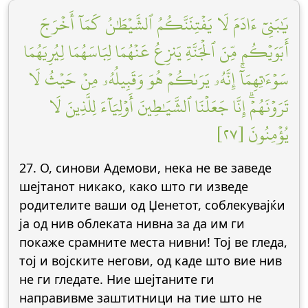
يَٰبَنِيٓ ءَادَمَ لَا يَفۡتِنَنَّكُمُ ٱلشَّيۡطَٰنُ كَمَآ أَخۡرَجَ
أَبَوَيۡكُم مِّنَ ٱلۡجَنَّةِ يَنزِعُ عَنۡهُمَا لِبَاسَهُمَا لِيُرِيَهُمَا
سَوۡءَٰتِهِمَآۚ إِنَّهُۥ يَرَىٰكُمۡ هُوَ وَقَبِيلُهُۥ مِنۡ حَيۡثُ لَا
تَرَوۡنَهُمۡۗ إِنَّا جَعَلۡنَا ٱلشَّيَٰطِينَ أَوۡلِيَآءَ لِلَّذِينَ لَا
يُؤۡمِنُونَ [٢٧]
27. О, синови Адемови, нека не ве заведе
шејтанот никако, како што ги изведе
родителите ваши од Џенетот, соблекувајќи
ја од нив облеката нивна за да им ги
покаже срамните места нивни! Тој ве гледа,
тој и војските негови, од каде што вие нив
не ги гледате. Ние шејтаните ги
направивме заштитници на тие што не