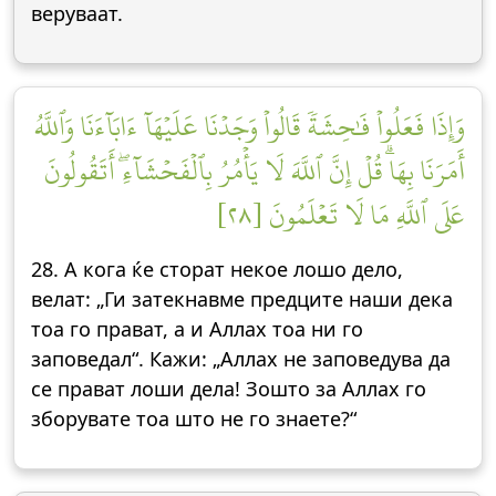
веруваат.
وَإِذَا فَعَلُواْ فَٰحِشَةٗ قَالُواْ وَجَدۡنَا عَلَيۡهَآ ءَابَآءَنَا وَٱللَّهُ
أَمَرَنَا بِهَاۗ قُلۡ إِنَّ ٱللَّهَ لَا يَأۡمُرُ بِٱلۡفَحۡشَآءِۖ أَتَقُولُونَ
عَلَى ٱللَّهِ مَا لَا تَعۡلَمُونَ [٢٨]
28. А кога ќе сторат некое лошо дело,
велат: „Ги затекнавме предците наши дека
тоа го прават, а и Аллах тоа ни го
заповедал“. Кажи: „Аллах не заповедува да
се прават лоши дела! Зошто за Аллах го
зборувате тоа што не го знаете?“