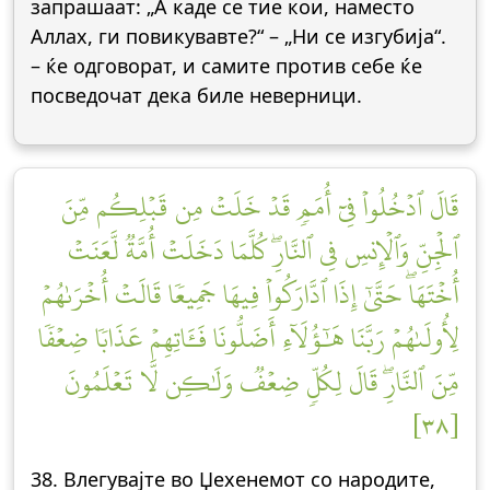
запрашаат: „А каде се тие кои, наместо
Аллах, ги повикувавте?“ – „Ни се изгубија“.
– ќе одговорат, и самите против себе ќе
посведочат дека биле неверници.
قَالَ ٱدۡخُلُواْ فِيٓ أُمَمٖ قَدۡ خَلَتۡ مِن قَبۡلِكُم مِّنَ
ٱلۡجِنِّ وَٱلۡإِنسِ فِي ٱلنَّارِۖ كُلَّمَا دَخَلَتۡ أُمَّةٞ لَّعَنَتۡ
أُخۡتَهَاۖ حَتَّىٰٓ إِذَا ٱدَّارَكُواْ فِيهَا جَمِيعٗا قَالَتۡ أُخۡرَىٰهُمۡ
لِأُولَىٰهُمۡ رَبَّنَا هَٰٓؤُلَآءِ أَضَلُّونَا فَـَٔاتِهِمۡ عَذَابٗا ضِعۡفٗا
مِّنَ ٱلنَّارِۖ قَالَ لِكُلّٖ ضِعۡفٞ وَلَٰكِن لَّا تَعۡلَمُونَ
[٣٨]
38. Влегувајте во Џехенемот со народите,