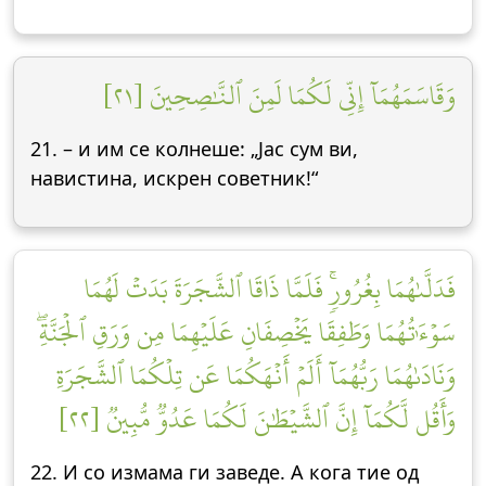
وَقَاسَمَهُمَآ إِنِّي لَكُمَا لَمِنَ ٱلنَّٰصِحِينَ [٢١]
21. – и им се колнеше: „Јас сум ви,
навистина, искрен советник!“
فَدَلَّىٰهُمَا بِغُرُورٖۚ فَلَمَّا ذَاقَا ٱلشَّجَرَةَ بَدَتۡ لَهُمَا
سَوۡءَٰتُهُمَا وَطَفِقَا يَخۡصِفَانِ عَلَيۡهِمَا مِن وَرَقِ ٱلۡجَنَّةِۖ
وَنَادَىٰهُمَا رَبُّهُمَآ أَلَمۡ أَنۡهَكُمَا عَن تِلۡكُمَا ٱلشَّجَرَةِ
وَأَقُل لَّكُمَآ إِنَّ ٱلشَّيۡطَٰنَ لَكُمَا عَدُوّٞ مُّبِينٞ [٢٢]
22. И со измама ги заведе. А кога тие од