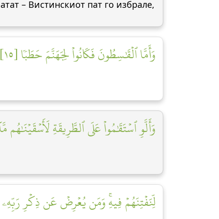
атат – Вистинскиот пат го избрале,
وَأَمَّا ٱلۡقَٰسِطُونَ فَكَانُواْ لِجَهَنَّمَ حَطَبٗا [١٥]
وَأَلَّوِ ٱسۡتَقَٰمُواْ عَلَى ٱلطَّرِيقَةِ لَأَسۡقَيۡنَٰهُم مَّا]
لِّنَفۡتِنَهُمۡ فِيهِۚ وَمَن يُعۡرِضۡ عَن ذِكۡرِ رَبِّهِۦ]