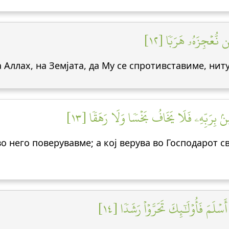
َن نُّعۡجِزَهُۥ هَرَبٗا [١٢
 Аллах, на Земјата, да Му се спротивставиме, нит
ؤۡمِنۢ بِرَبِّهِۦ فَلَا يَخَافُ بَخۡسٗا وَلَا رَهَقٗا [١٣
во него поверувавме; а кој верува во Господарот с
سۡلَمَ فَأُوْلَٰٓئِكَ تَحَرَّوۡاْ رَشَدٗا [١٤