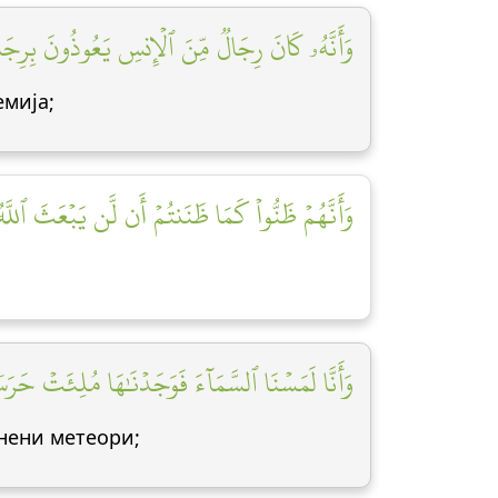
وَأَنَّهُۥ كَانَ رِجَالٞ مِّنَ ٱلۡإِنسِ يَعُوذُونَ بِرِجَا]
емија;
وَأَنَّهُمۡ ظَنُّواْ كَمَا ظَنَنتُمۡ أَن لَّن يَبۡعَثَ ٱللَّه]
وَأَنَّا لَمَسۡنَا ٱلسَّمَآءَ فَوَجَدۡنَٰهَا مُلِئَتۡ حَرَ]
гнени метеори;