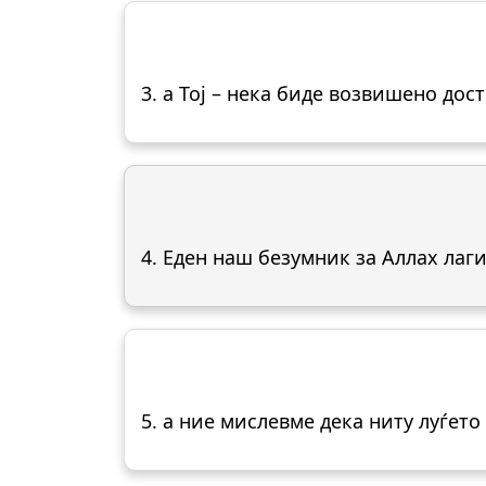
3. а Тој – нека биде возвишено дос
4. Еден наш безумник за Аллах лаг
5. а ние мислевме дека ниту луѓето