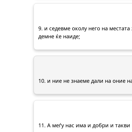
9. и седевме околу него на местата
демне ќе наиде;
10. и ние не знаеме дали на оние н
11. А меѓу нас има и добри и такви