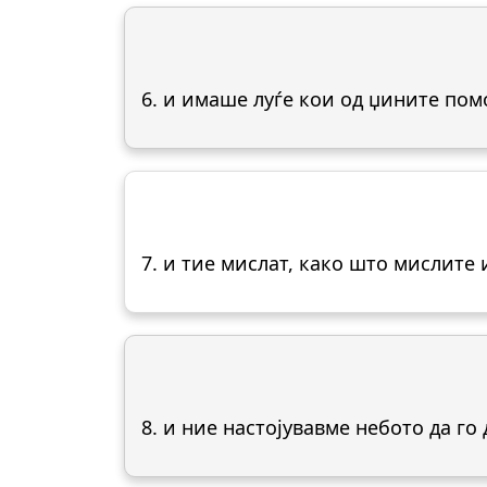
6. и имаше луѓе кои од џините пом
7. и тие мислат, како што мислите 
8. и ние настојувавме небото да г