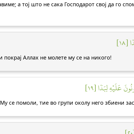
авиме; а тој што не сака Господарот свој да го сп
ا [١٨
и покрај Аллах не молете му се на никого!
نُونَ عَلَيۡهِ لِبَدٗا [١٩
 Му се помоли, тие во групи околу него збиени за
٢