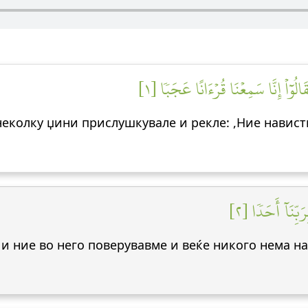
الُوٓاْ إِنَّا سَمِعۡنَا قُرۡءَانًا عَجَبٗا [١
 неколку џини прислушкувале и рекле: ,Ние навист
َبِّنَآ أَحَدٗا [٢
 – и ние во него поверувавме и веќе никого нема 