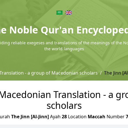
e Noble Qur'an Encyclope
ding reliable exegeses and translations of the meanings of the N
the world languages
ranslation - a group of Macedonian scholars
The Jinn [Al
 - Macedonian Translation - a 
scholars
urah
The Jinn [Al-Jinn]
Ayah
28
Location
Maccah
Number