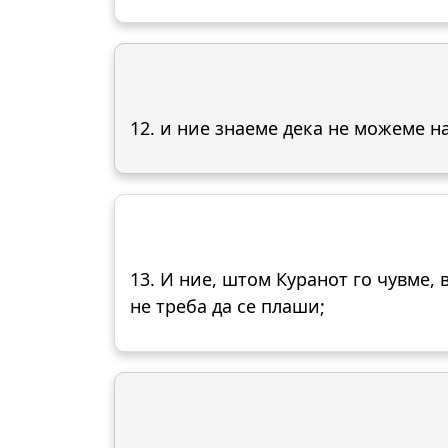
12. и ние знаеме дека не можеме на
13. И ние, штом Куранот го чувме, 
не треба да се плаши;