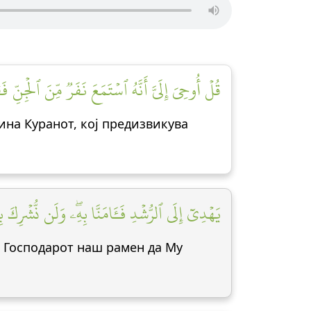
قُلۡ أُوحِيَ إِلَيَّ أَنَّهُ ٱسۡتَمَعَ نَفَرٞ مِّنَ ٱلۡجِنِّ فَقَ]
ина Куранот, кој предизвикува
يَهۡدِيٓ إِلَى ٱلرُّشۡدِ فَـَٔامَنَّا بِهِۦۖ وَلَن نُّشۡرِكَ بِر]
на Господарот наш рамен да Му