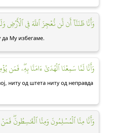
وَأَنَّا ظَنَنَّآ أَن لَّن نُّعۡجِزَ ٱللَّهَ فِي ٱلۡأَرۡضِ وَل]
у да Му избегаме.
وَأَنَّا لَمَّا سَمِعۡنَا ٱلۡهُدَىٰٓ ءَامَنَّا بِهِۦۖ فَمَن يُ]
вој, ниту од штета ниту од неправда
وَأَنَّا مِنَّا ٱلۡمُسۡلِمُونَ وَمِنَّا ٱلۡقَٰسِطُونَۖ فَمَنۡ أَ]