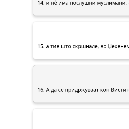
14. и нè има послушни муслимани, 
15. а тие што скршнале, во Џехенем
16. А да се придржуваат кон Вистин