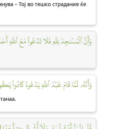
омнува – Тој во тешко страдание ќе
وَأَنَّ ٱلۡمَسَٰجِدَ لِلَّهِ فَلَا تَدۡعُواْ مَعَ ٱللَّهِ أَحَدٗ]
وَأَنَّهُۥ لَمَّا قَامَ عَبۡدُ ٱللَّهِ يَدۡعُوهُ كَادُواْ يَكُو]
станаа.
قُلۡ إِنَّمَآ أَدۡعُواْ رَبِّي وَلَآ أُشۡرِكُ بِهِۦٓ أَحَدٗا [٠]