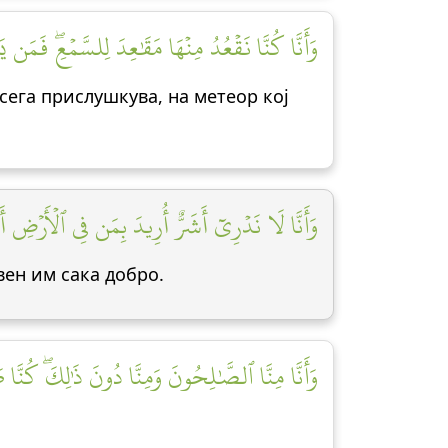
وَأَنَّا كُنَّا نَقۡعُدُ مِنۡهَا مَقَٰعِدَ لِلسَّمۡعِۖ فَمَن ]
 сега прислушкува, на метеор кој
وَأَنَّا لَا نَدۡرِيٓ أَشَرٌّ أُرِيدَ بِمَن فِي ٱلۡأَرۡضِ أَمۡ ]
вен им сака добро.
وَأَنَّا مِنَّا ٱلصَّٰلِحُونَ وَمِنَّا دُونَ ذَٰلِكَۖ كُنَّا طَ]