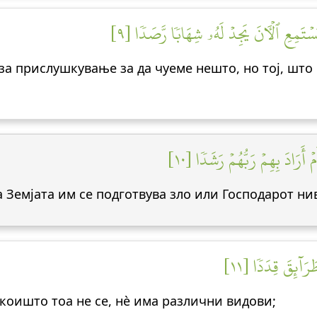
يَسۡتَمِعِ ٱلۡأٓنَ يَجِدۡ لَهُۥ شِهَابٗا رَّصَدٗا [٩
 за прислушкување за да чуеме нешто, но тој, што
أَرَادَ بِهِمۡ رَبُّهُمۡ رَشَدٗا [١٠
а Земјата им се подготвува зло или Господарот ни
رَآئِقَ قِدَدٗا [١١
 коишто тоа не се, нè има различни видови;