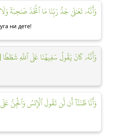
وَأَنَّهُۥ تَعَٰلَىٰ جَدُّ رَبِّنَا مَا ٱتَّخَذَ صَٰحِبَةٗ وَلَا]
уга ни дете!
وَأَنَّهُۥ كَانَ يَقُولُ سَفِيهُنَا عَلَى ٱللَّهِ شَطَطٗا [٤]
وَأَنَّا ظَنَنَّآ أَن لَّن تَقُولَ ٱلۡإِنسُ وَٱلۡجِنُّ عَلَى ]