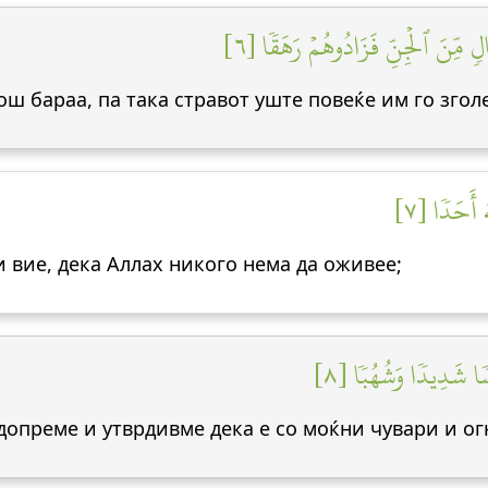
لٖ مِّنَ ٱلۡجِنِّ فَزَادُوهُمۡ رَهَقٗا [٦
ош бараа, па така стравот уште повеќе им го згол
ُ أَحَدٗا [٧
и вие, дека Аллах никого нема да оживее;
سٗا شَدِيدٗا وَشُهُبٗا [٨
о допреме и утврдивме дека е со моќни чувари и о