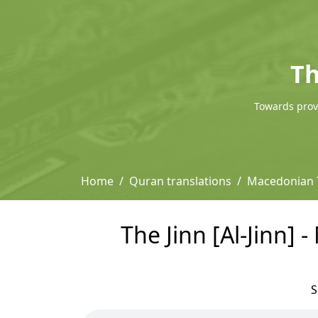
Th
Towards provi
Home
Quran translations
Macedonian T
The Jinn [Al-Jinn]
S