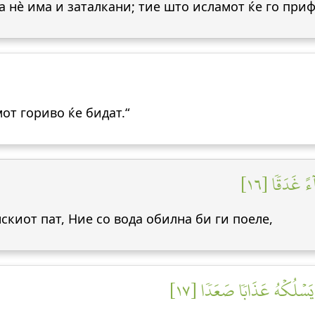
а нè има и заталкани; тие што исламот ќе го приф
от гориво ќе бидат.“
ٓءً غَدَقٗا [١٦
скиот пат, Ние со вода обилна би ги поеле,
 يَسۡلُكۡهُ عَذَابٗا صَعَدٗا [١٧