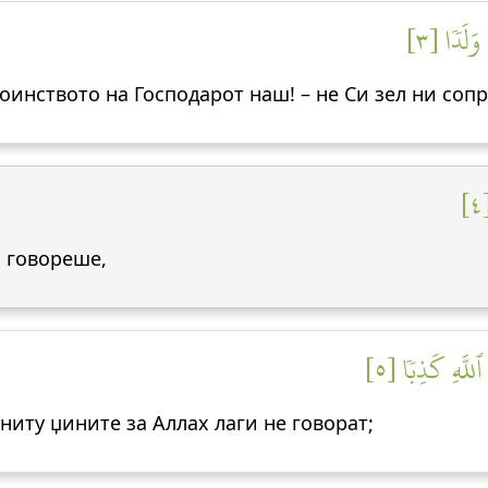
 وَلَدٗا [٣
тоинството на Господарот наш! – не Си зел ни сопр
и говореше,
ٱللَّهِ كَذِبٗا [٥
 ниту џините за Аллах лаги не говорат;