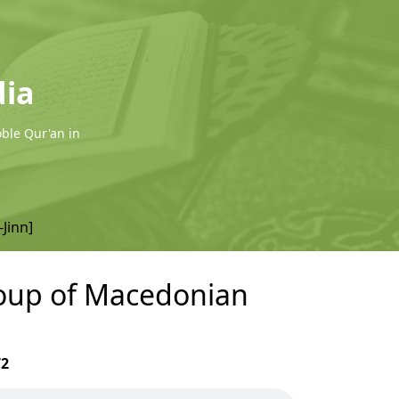
dia
oble Qur'an in
-Jinn]
group of Macedonian
72