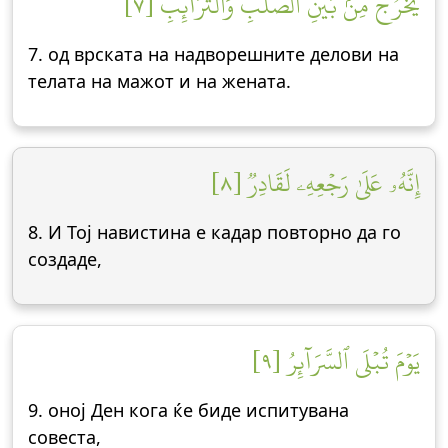
يَخۡرُجُ مِنۢ بَيۡنِ ٱلصُّلۡبِ وَٱلتَّرَآئِبِ [٧]
7. од врската на надворешните делови на
телата на мажот и на жената.
إِنَّهُۥ عَلَىٰ رَجۡعِهِۦ لَقَادِرٞ [٨]
8. И Тој навистина е кадар повторно да го
создаде,
يَوۡمَ تُبۡلَى ٱلسَّرَآئِرُ [٩]
9. оној Ден кога ќе биде испитувана
совеста,