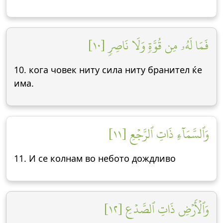
فَمَا لَهُۥ مِن قُوَّةٖ وَلَا نَاصِرٖ [١٠]
10. кога човек ниту сила ниту бранител ќе
има.
وَٱلسَّمَآءِ ذَاتِ ٱلرَّجۡعِ [١١]
11. И се колнам во небото дождливо
وَٱلۡأَرۡضِ ذَاتِ ٱلصَّدۡعِ [١٢]