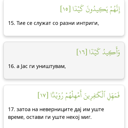
إِنَّهُمۡ يَكِيدُونَ كَيۡدٗا [١٥]
15. Тие се служат со разни интриги,
وَأَكِيدُ كَيۡدٗا [١٦]
16. а Јас ги уништувам,
فَمَهِّلِ ٱلۡكَٰفِرِينَ أَمۡهِلۡهُمۡ رُوَيۡدَۢا [١٧]
17. затоа на неверниците дај им уште
време, остави ги уште некој миг.