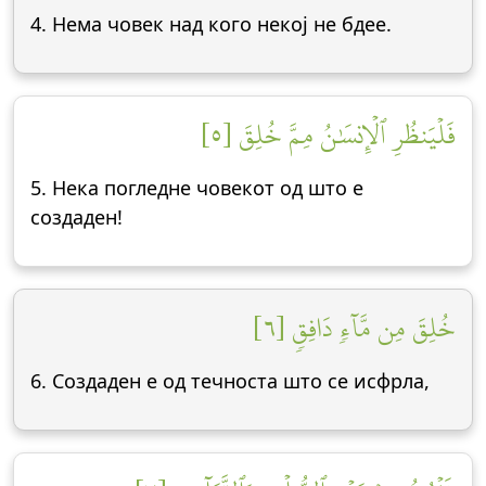
4. Нема човек над кого некој не бдее.
فَلۡيَنظُرِ ٱلۡإِنسَٰنُ مِمَّ خُلِقَ [٥]
5. Нека погледне човекот од што е
создаден!
خُلِقَ مِن مَّآءٖ دَافِقٖ [٦]
6. Создаден е од течноста што се исфрла,