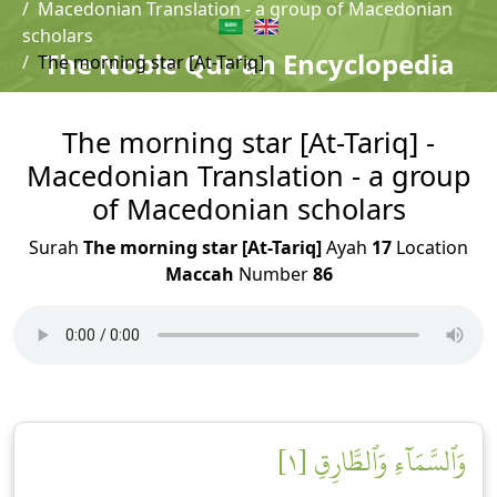
Macedonian Translation - a group of Macedonian
scholars
The Noble Qur'an Encyclopedia
The morning star [At-Tariq]
The morning star [At-Tariq] -
Macedonian Translation - a group
of Macedonian scholars
Surah
The morning star [At-Tariq]
Ayah
17
Location
Maccah
Number
86
وَٱلسَّمَآءِ وَٱلطَّارِقِ [١]