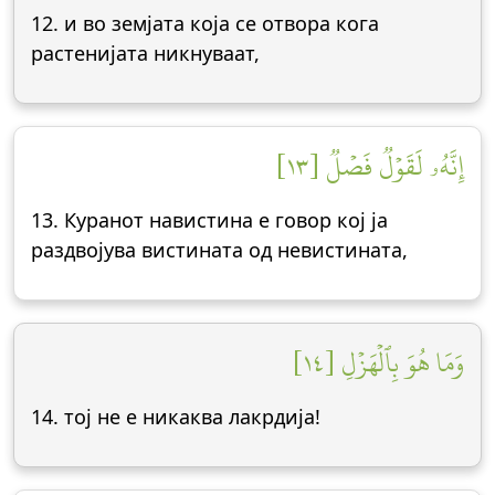
12. и во земјата која се отвора кога
растенијата никнуваат,
إِنَّهُۥ لَقَوۡلٞ فَصۡلٞ [١٣]
13. Куранот навистина е говор кој ја
раздвојува вистината од невистината,
وَمَا هُوَ بِٱلۡهَزۡلِ [١٤]
14. тој не е никаква лакрдија!