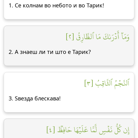
1. Се колнам во небото и во Тарик!
وَمَآ أَدۡرَىٰكَ مَا ٱلطَّارِقُ [٢]
2. А знаеш ли ти што е Тарик?
ٱلنَّجۡمُ ٱلثَّاقِبُ [٣]
3. Ѕвезда блескава!
إِن كُلُّ نَفۡسٖ لَّمَّا عَلَيۡهَا حَافِظٞ [٤]