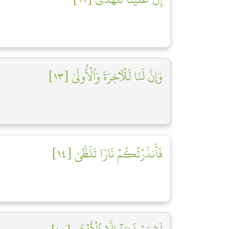
وَإِنَّ لَنَا لَلۡأٓخِرَةَ وَٱلۡأُولَىٰ [١٣]
فَأَنذَرۡتُكُمۡ نَارٗا تَلَظَّىٰ [١٤]