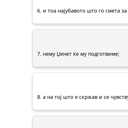
6. и тоа најубавото што го смета з
7. нему Џенет ќе му подготвиме;
8. а на тој што е скржав и се чувст