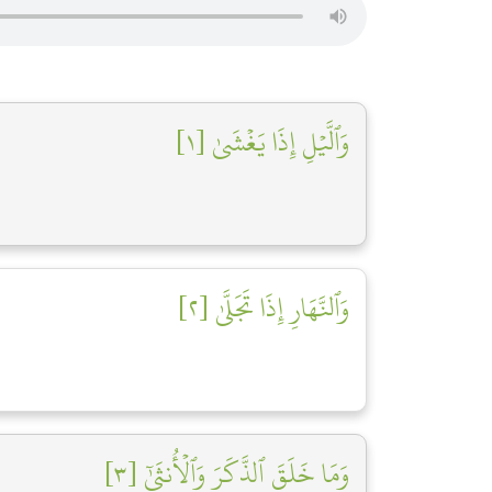
وَٱلَّيۡلِ إِذَا يَغۡشَىٰ [١]
وَٱلنَّهَارِ إِذَا تَجَلَّىٰ [٢]
وَمَا خَلَقَ ٱلذَّكَرَ وَٱلۡأُنثَىٰٓ [٣]