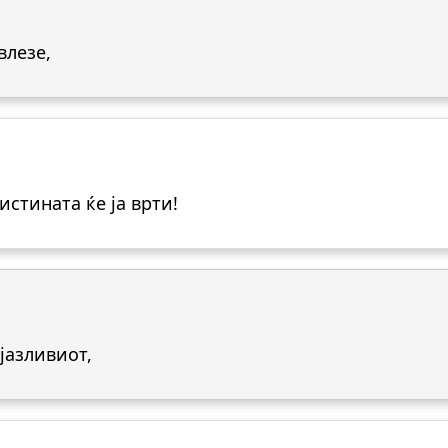
влезе,
вистината ќе ја врти!
ојазливиот,