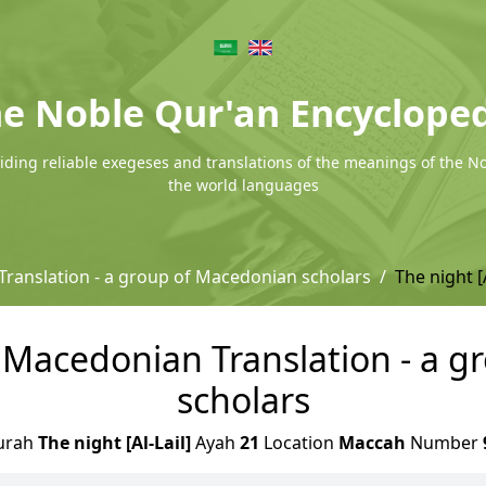
e Noble Qur'an Encyclope
ding reliable exegeses and translations of the meanings of the N
the world languages
ranslation - a group of Macedonian scholars
The night [A
 - Macedonian Translation - a
scholars
urah
The night [Al-Lail]
Ayah
21
Location
Maccah
Number