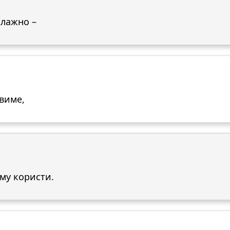
 лажно –
твиме,
 му користи.