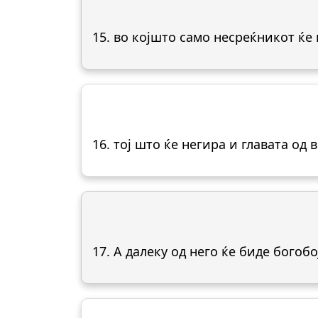
15. во којшто само несреќникот ќе 
16. тој што ќе негира и главата од 
17. А далеку од него ќе биде богоб