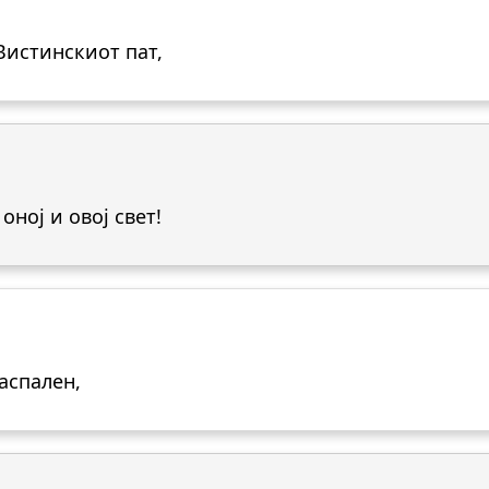
Вистинскиот пат,
оној и овој свет!
аспален,