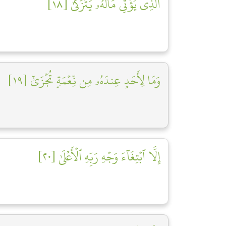
ٱلَّذِي يُؤۡتِي مَالَهُۥ يَتَزَكَّىٰ [١٨]
وَمَا لِأَحَدٍ عِندَهُۥ مِن نِّعۡمَةٖ تُجۡزَىٰٓ [١٩]
إِلَّا ٱبۡتِغَآءَ وَجۡهِ رَبِّهِ ٱلۡأَعۡلَىٰ [٢٠]