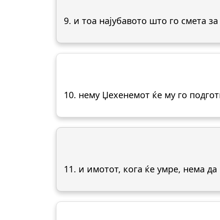
9. и тоа најубавото што го смета за
10. нему Џехенемот ќе му го подго
11. и имотот, кога ќе умре, нема да