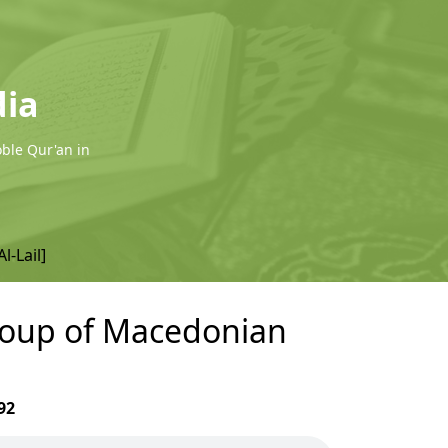
dia
oble Qur'an in
l-Lail]
 group of Macedonian
92