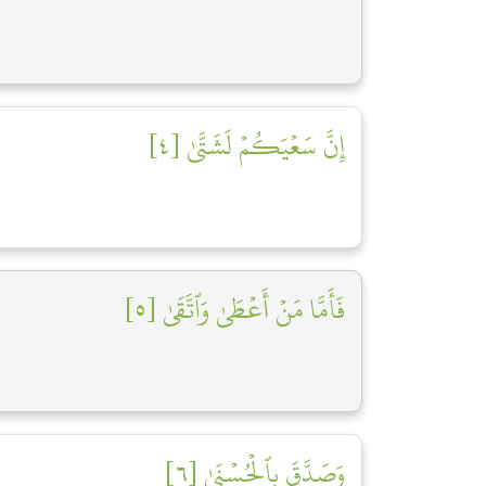
إِنَّ سَعۡيَكُمۡ لَشَتَّىٰ [٤]
فَأَمَّا مَنۡ أَعۡطَىٰ وَٱتَّقَىٰ [٥]
وَصَدَّقَ بِٱلۡحُسۡنَىٰ [٦]