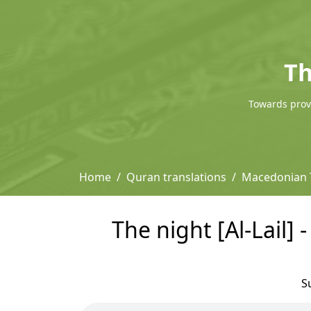
Th
Towards provi
Home
Quran translations
Macedonian T
The night [Al-Lail]
S