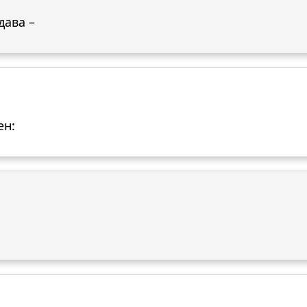
дава –
ен: