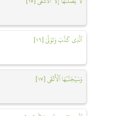
لَا يَصۡلَىٰهَآ إِلَّا ٱلۡأَشۡقَى [١٥]
ٱلَّذِي كَذَّبَ وَتَوَلَّىٰ [١٦]
وَسَيُجَنَّبُهَا ٱلۡأَتۡقَى [١٧]