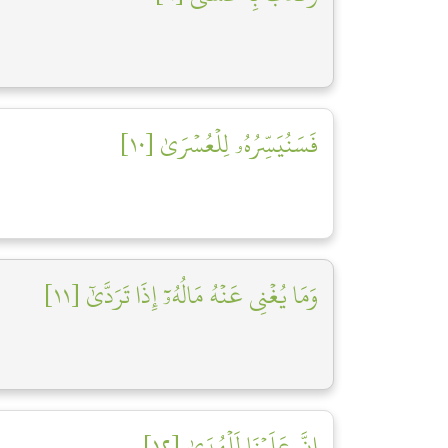
فَسَنُيَسِّرُهُۥ لِلۡعُسۡرَىٰ [١٠]
وَمَا يُغۡنِي عَنۡهُ مَالُهُۥٓ إِذَا تَرَدَّىٰٓ [١١]
إِنَّ عَلَيۡنَا لَلۡهُدَىٰ [١٢]