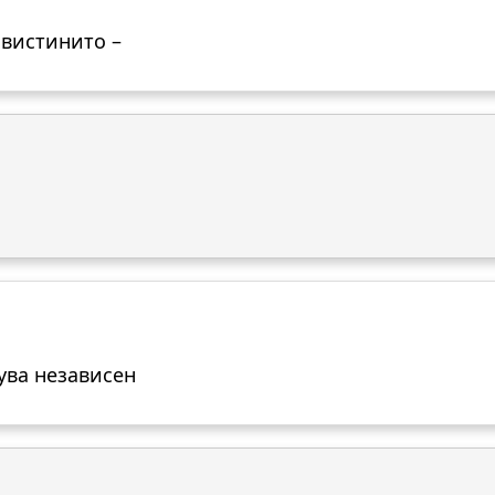
а вистинито –
вува независен