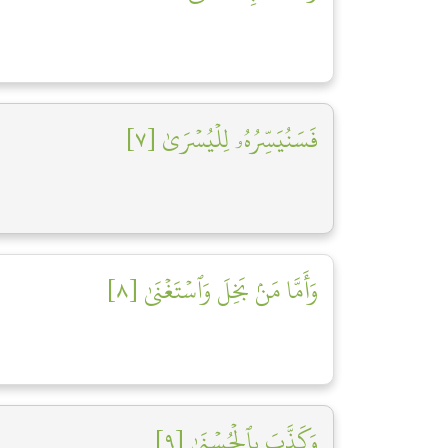
فَسَنُيَسِّرُهُۥ لِلۡيُسۡرَىٰ [٧]
وَأَمَّا مَنۢ بَخِلَ وَٱسۡتَغۡنَىٰ [٨]
وَكَذَّبَ بِٱلۡحُسۡنَىٰ [٩]