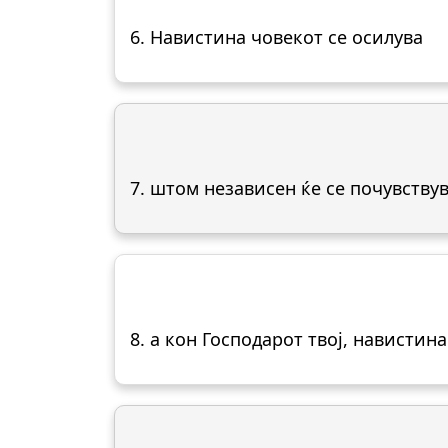
6. Навистина човекот се осилува
7. штом независен ќе се почувствув
8. а кон Господарот твој, навистина