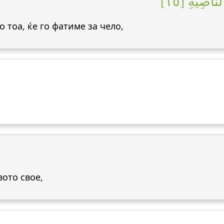
َاصِيَةِ [١٥
о тоа, ќе го фатиме за чело,
вото свое,