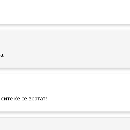
а,
 сите ќе се вратат!