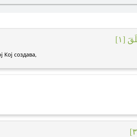
قَ [١
ј Кој создава,
!