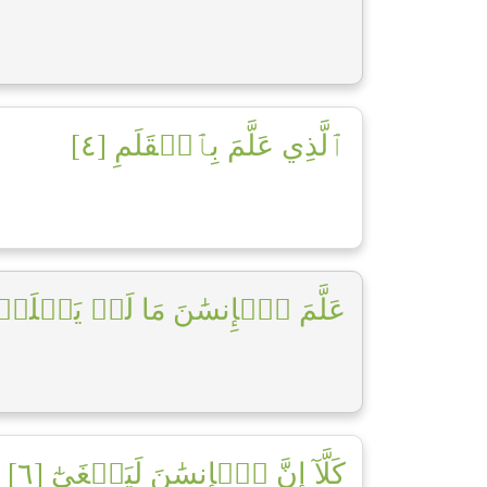
ٱلَّذِي عَلَّمَ بِٱلۡقَلَمِ [٤]
عَلَّمَ ٱلۡإِنسَٰنَ مَا لَمۡ يَعۡلَمۡ ]
كَلَّآ إِنَّ ٱلۡإِنسَٰنَ لَيَطۡغَىٰٓ [٦]