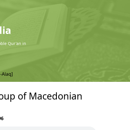
dia
oble Qur'an in
l-Alaq]
group of Macedonian
96