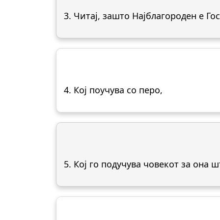
3. Читај, зашто Најблагороден е Гос
4. Кој поучува со перо,
5. Кој го подучува човекот за она шт