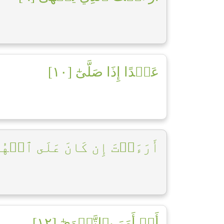
عَبۡدًا إِذَا صَلَّىٰٓ [١٠]
أَرَءَيۡتَ إِن كَانَ عَلَى ٱلۡهُدَىٰ]
أَوۡ أَمَرَ بِٱلتَّقۡوَىٰٓ [١٢]