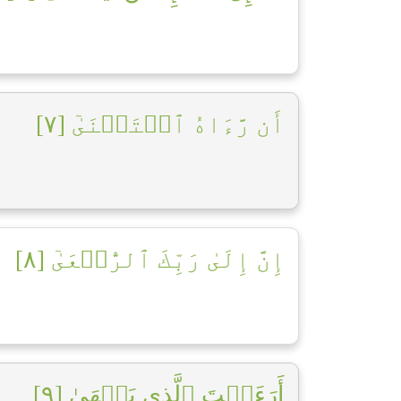
أَن رَّءَاهُ ٱسۡتَغۡنَىٰٓ [٧]
إِنَّ إِلَىٰ رَبِّكَ ٱلرُّجۡعَىٰٓ [٨]
أَرَءَيۡتَ ٱلَّذِي يَنۡهَىٰ [٩]