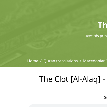
Th
Towards provi
Home
Quran translations
Macedonian T
The Clot [Al-Alaq]
S