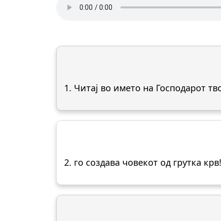
1. Читај во името на Господарот тво
2. го создава човекот од грутка крв