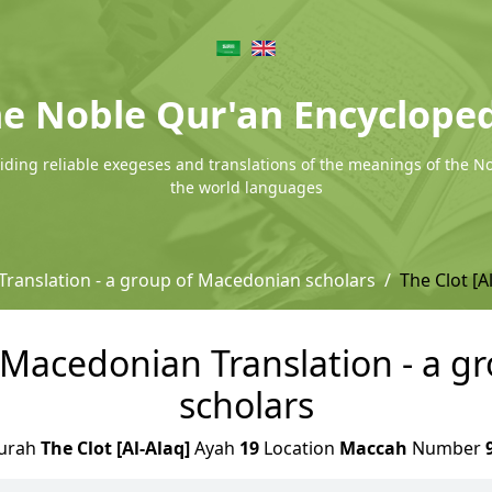
e Noble Qur'an Encyclope
ding reliable exegeses and translations of the meanings of the N
the world languages
ranslation - a group of Macedonian scholars
The Clot [A
 - Macedonian Translation - a 
scholars
urah
The Clot [Al-Alaq]
Ayah
19
Location
Maccah
Number