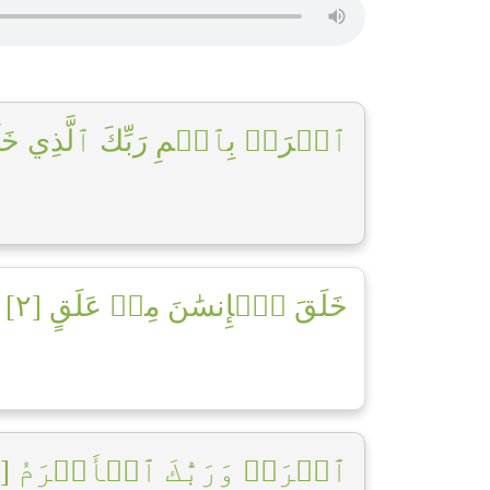
ٱقۡرَأۡ بِٱسۡمِ رَبِّكَ ٱلَّذِي خَلَ]
خَلَقَ ٱلۡإِنسَٰنَ مِنۡ عَلَقٍ [٢]
ٱقۡرَأۡ وَرَبُّكَ ٱلۡأَكۡرَمُ [٣]