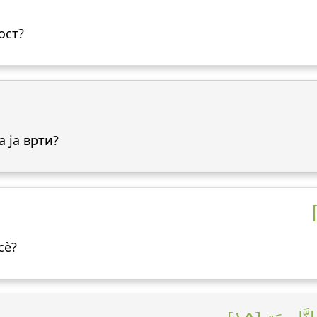
ост?
а ја врти?
сè?