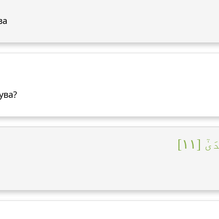
ва
ува?
ٓ [١١