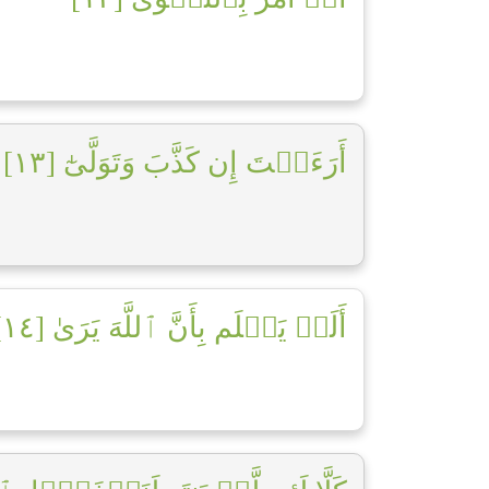
أَرَءَيۡتَ إِن كَذَّبَ وَتَوَلَّىٰٓ [١٣]
أَلَمۡ يَعۡلَم بِأَنَّ ٱللَّهَ يَرَىٰ [١٤]