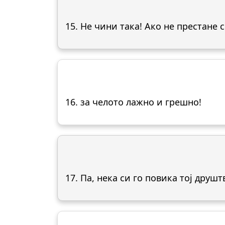
15. Не чини така! Ако не престане с
16. за челото лажно и грешно!
17. Па, нека си го повика тој друшт