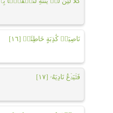
كَلَّا لَئِن لَّمۡ يَنتَهِ لَنَسۡفَعَۢا بِٱلنّ]
نَاصِيَةٖ كَٰذِبَةٍ خَاطِئَةٖ [١٦]
فَلۡيَدۡعُ نَادِيَهُۥ [١٧]