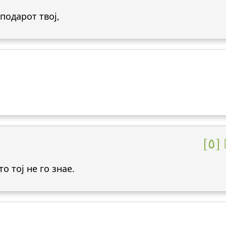
подарот твој,
[٥
о тој не го знае.